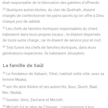
était responsable de la fabrication des galettes d’offrande.
32
Quelques autres lévites, du clan de Quéhath, étaient
chargés de confectionner les pains sacrés qu’on offre à Dieu
chaque jour de sabbat.
33
Les chefs de familles lévitiques responsables du chant
habitaient dans leurs propres locaux ; ils étaient dispensés
de toute autre charge, car ils étaient de service jour et nuit.
34
Tels furent les chefs de familles lévitiques, dans leurs
générations respectives. Ils habitaient Jérusalem.
La famille de Saül
35
Le fondateur de Gabaon, Yéiel, habitait cette ville, avec sa
femme Maaka,
36
son fils aîné Abdon et ses autres fils, Sour, Quich, Baal,
Ner, Nadab,
37
Guedor, Ahio, Zacharie et Micloth.
38
Micloth fut le père de Chimam ; contrairement à leur