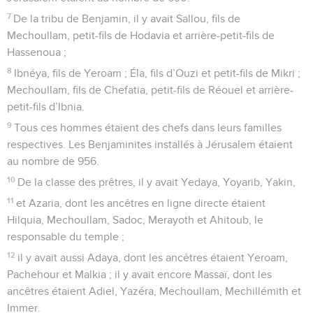
7
De la tribu de Benjamin, il y avait Sallou, fils de
Mechoullam, petit-fils de Hodavia et arrière-petit-fils de
Hassenoua ;
8
Ibnéya, fils de Yeroam ; Éla, fils d’Ouzi et petit-fils de Mikri ;
Mechoullam, fils de Chefatia, petit-fils de Réouel et arrière-
petit-fils d’Ibnia.
9
Tous ces hommes étaient des chefs dans leurs familles
respectives. Les Benjaminites installés à Jérusalem étaient
au nombre de 956.
10
De la classe des prêtres, il y avait Yedaya, Yoyarib, Yakin,
11
et Azaria, dont les ancêtres en ligne directe étaient
Hilquia, Mechoullam, Sadoc, Merayoth et Ahitoub, le
responsable du temple ;
12
il y avait aussi Adaya, dont les ancêtres étaient Yeroam,
Pachehour et Malkia ; il y avait encore Massaï, dont les
ancêtres étaient Adiel, Yazéra, Mechoullam, Mechillémith et
Immer.