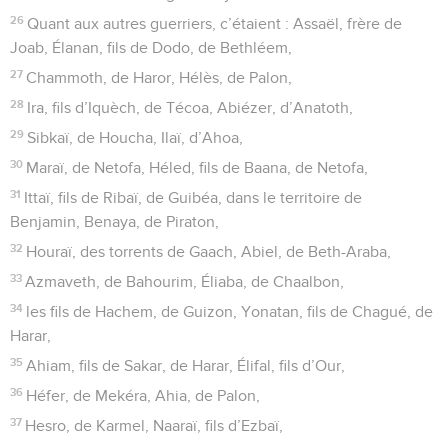
26
Quant aux autres guerriers, c’étaient : Assaël, frère de
Joab, Élanan, fils de Dodo, de Bethléem,
27
Chammoth, de Haror, Hélès, de Palon,
28
Ira, fils d’Iquèch, de Técoa, Abiézer, d’Anatoth,
29
Sibkaï, de Houcha, Ilaï, d’Ahoa,
30
Maraï, de Netofa, Héled, fils de Baana, de Netofa,
31
Ittaï, fils de Ribaï, de Guibéa, dans le territoire de
Benjamin, Benaya, de Piraton,
32
Houraï, des torrents de Gaach, Abiel, de Beth-Araba,
33
Azmaveth, de Bahourim, Éliaba, de Chaalbon,
34
les fils de Hachem, de Guizon, Yonatan, fils de Chagué, de
Harar,
35
Ahiam, fils de Sakar, de Harar, Élifal, fils d’Our,
36
Héfer, de Mekéra, Ahia, de Palon,
37
Hesro, de Karmel, Naaraï, fils d’Ezbaï,