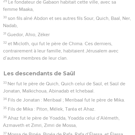
29
Le fondateur de Gabaon habitait cette ville, avec sa
femme Maaka,
30
son fils aîné Abdon et ses autres fils Sour, Quich, Baal, Ner,
Nadab,
31
Guedor, Ahio, Zéker
32
et Micloth, qui fut le père de Chima. Ces derniers,
contrairement à leur famille, habitaient Jérusalem avec
d’autres membres de leur clan.
Les descendants de Saül
33
Ner fut le père de Quich, Quich celui de Saül, et Saül de
Jonatan, Malkichoua, Abinadab et Ichebaal.
34
Fils de Jonatan : Meribaal ; Meribaal fut le père de Mika.
35
Fils de Mika : Piton, Mélek, Taréa et Ahaz.
36
Ahaz fut le père de Yoadda, Yoadda celui d’Alémeth,
Azmaveth et Zimri, Zimri de Mossa,
37
Mossa de Binéa, Binéa de Rafa, Rafa d’Élassa, et Élassa