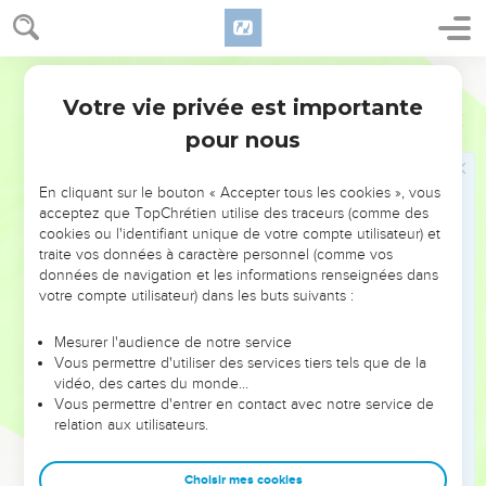
30
Fils d’Asser : Imna, Icheva, Ichevi et Beria ; leur sœur était
Séra.
Français Courant
31
Fils de Beria : Héber et Malkiel ; Malkiel fut le fondateur de
Votre vie privée est importante
1 Chroniques
7
Birzaïth.
pour nous
32
Héber fut le père de Yafleth, Chémer et Hotam, ainsi que
de leur sœur Choua.
En cliquant sur le bouton « Accepter tous les cookies », vous
33
Fils de Yafleth : Passak, Bimal et Assevath.
acceptez que TopChrétien utilise des traceurs (comme des
cookies ou l'identifiant unique de votre compte utilisateur) et
34
Fils de Chémer : Ahi, Roga, Houbba et Aram.
traite vos données à caractère personnel (comme vos
35
Fils de Hotam, son frère : Sofa, Imna, Chélech et Amal.
données de navigation et les informations renseignées dans
votre compte utilisateur) dans les buts suivants :
36
Fils de Sofa : Soua, Harnéfer, Choual, Béri, Imra,
37
Besser, Hod, Chamma, Chilecha, Itran et Beéra.
Mesurer l'audience de notre service
Vous permettre d'utiliser des services tiers tels que de la
38
Fils d’Itran : Yefounné, Pichepa et Éra.
vidéo, des cartes du monde…
39
Fils d’Oulla : Ara, Hanniel et Rissia.
Vous permettre d'entrer en contact avec notre service de
relation aux utilisateurs.
40
Tous ces gens-là étaient des descendants d’Asser. Ils
étaient d’excellents chefs de familles, des hommes de valeur
Choisir mes cookies
et des dirigeants remarquables. Selon le registre des