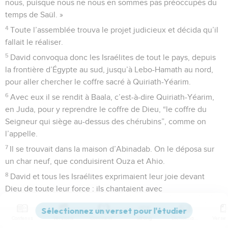
nous, puisque nous ne nous en sommes pas préoccupés du
temps de Saül. »
4
Toute l’assemblée trouva le projet judicieux et décida qu’il
fallait le réaliser.
5
David convoqua donc les Israélites de tout le pays, depuis
la frontière d’Égypte au sud, jusqu’à Lebo-Hamath au nord,
pour aller chercher le coffre sacré à Quiriath-Yéarim.
6
Avec eux il se rendit à Baala, c’est-à-dire Quiriath-Yéarim,
en Juda, pour y reprendre le coffre de Dieu, “le coffre du
Seigneur qui siège au-dessus des chérubins”, comme on
l’appelle.
7
Il se trouvait dans la maison d’Abinadab. On le déposa sur
un char neuf, que conduisirent Ouza et Ahio.
8
David et tous les Israélites exprimaient leur joie devant
Dieu de toute leur force : ils chantaient avec
accompagnement de lyres, de harpes, de tambourins, de
cymbales et de trompettes.
Contenus
Versions
Commentaires
Strong
Dictionnaire
9