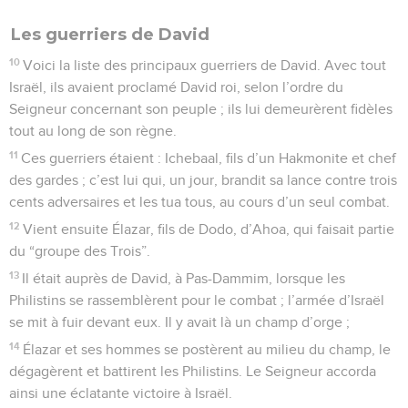
Les guerriers de David
10
Voici la liste des principaux guerriers de David. Avec tout
Israël, ils avaient proclamé David roi, selon l’ordre du
Seigneur concernant son peuple ; ils lui demeurèrent fidèles
tout au long de son règne.
11
Ces guerriers étaient : Ichebaal, fils d’un Hakmonite et chef
des gardes ; c’est lui qui, un jour, brandit sa lance contre trois
cents adversaires et les tua tous, au cours d’un seul combat.
12
Vient ensuite Élazar, fils de Dodo, d’Ahoa, qui faisait partie
du “groupe des Trois”.
13
Il était auprès de David, à Pas-Dammim, lorsque les
Philistins se rassemblèrent pour le combat ; l’armée d’Israël
se mit à fuir devant eux. Il y avait là un champ d’orge ;
14
Élazar et ses hommes se postèrent au milieu du champ, le
dégagèrent et battirent les Philistins. Le Seigneur accorda
ainsi une éclatante victoire à Israël.