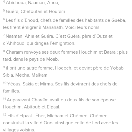
4
Abichoua, Naaman, Ahoa,
5
Guéra, Chefoufan et Houram.
6
Les fils d’Éhoud, chefs de familles des habitants de Guéba,
les firent émigrer à Manahath. Voici leurs noms :
7
Naaman, Ahia et Guéra. C’est Guéra, père d’Ouza et
d’Ahihoud, qui dirigea l’émigration.
8
Charaïm renvoya ses deux femmes Houchim et Baara ; plus
tard, dans le pays de Moab,
9
il prit une autre femme, Hodech, et devint père de Yobab,
Sibia, Mécha, Malkam,
10
Yéous, Sakia et Mirma. Ses fils devinrent des chefs de
familles.
11
Auparavant Charaïm avait eu deux fils de son épouse
Houchim, Abitoub et Elpaal.
12
Fils d’Elpaal : Éber, Micham et Chémed. Chémed
construisit la ville d’Ono, ainsi que celle de Lod avec les
villages voisins.