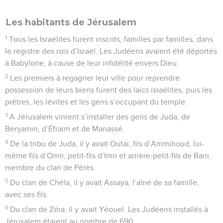
Les habitants de Jérusalem
1
Tous les Israélites furent inscrits, familles par familles, dans
le registre des rois d’Israël. Les Judéens avaient été déportés
à Babylone, à cause de leur infidélité envers Dieu.
2
Les premiers à regagner leur ville pour reprendre
possession de leurs biens furent des laïcs israélites, puis les
prêtres, les lévites et les gens s’occupant du temple.
3
A Jérusalem vinrent s’installer des gens de Juda, de
Benjamin, d’Éfraïm et de Manassé.
4
De la tribu de Juda, il y avait Outaï, fils d’Ammihoud, lui-
même fils d’Omri, petit-fils d’Imri et arrière-petit-fils de Bani,
membre du clan de Pérès.
5
Du clan de Chéla, il y avait Assaya, l’aîné de sa famille,
avec ses fils.
6
Du clan de Zéra, il y avait Yéouel. Les Judéens installés à
Jérusalem étaient au nombre de 690.