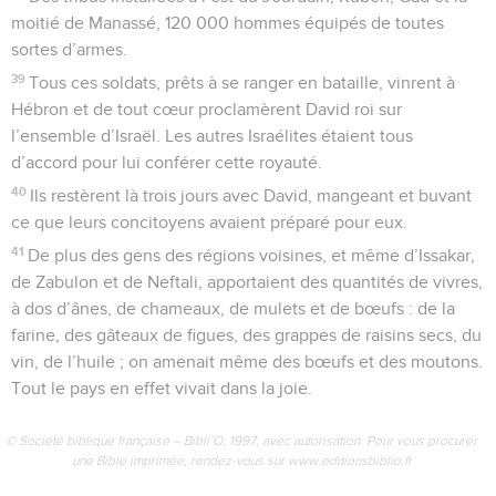
moitié de Manassé, 120 000 hommes équipés de toutes
sortes d’armes.
39
Tous ces soldats, prêts à se ranger en bataille, vinrent à
Hébron et de tout cœur proclamèrent David roi sur
l’ensemble d’Israël. Les autres Israélites étaient tous
d’accord pour lui conférer cette royauté.
40
Ils restèrent là trois jours avec David, mangeant et buvant
ce que leurs concitoyens avaient préparé pour eux.
41
De plus des gens des régions voisines, et même d’Issakar,
de Zabulon et de Neftali, apportaient des quantités de vivres,
à dos d’ânes, de chameaux, de mulets et de bœufs : de la
farine, des gâteaux de figues, des grappes de raisins secs, du
vin, de l’huile ; on amenait même des bœufs et des moutons.
Tout le pays en effet vivait dans la joie.
© Société biblique française – Bibli’O, 1997, avec autorisation. Pour vous procurer
une Bible imprimée, rendez-vous sur www.editionsbiblio.fr