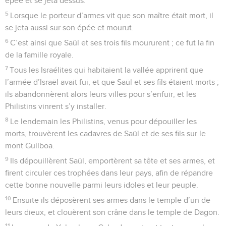
épée et se jeta dessus.
5
Lorsque le porteur d’armes vit que son maître était mort, il
se jeta aussi sur son épée et mourut.
6
C’est ainsi que Saül et ses trois fils moururent ; ce fut la fin
de la famille royale.
7
Tous les Israélites qui habitaient la vallée apprirent que
l’armée d’Israël avait fui, et que Saül et ses fils étaient morts ;
ils abandonnèrent alors leurs villes pour s’enfuir, et les
Philistins vinrent s’y installer.
8
Le lendemain les Philistins, venus pour dépouiller les
morts, trouvèrent les cadavres de Saül et de ses fils sur le
mont Guilboa.
9
Ils dépouillèrent Saül, emportèrent sa tête et ses armes, et
firent circuler ces trophées dans leur pays, afin de répandre
cette bonne nouvelle parmi leurs idoles et leur peuple.
10
Ensuite ils déposèrent ses armes dans le temple d’un de
leurs dieux, et clouèrent son crâne dans le temple de Dagon.
11