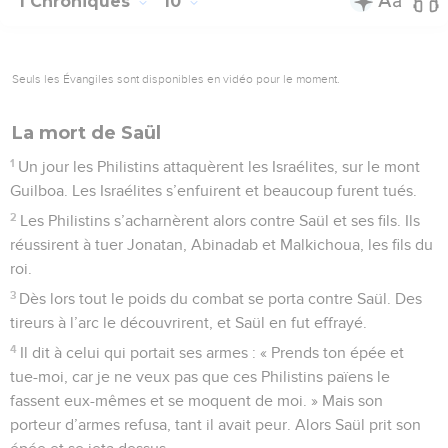
1 Chroniques
10
Seuls les Évangiles sont disponibles en vidéo pour le moment.
La mort de Saül
1
Un jour les Philistins attaquèrent les Israélites, sur le mont
Guilboa. Les Israélites s’enfuirent et beaucoup furent tués.
2
Les Philistins s’acharnèrent alors contre Saül et ses fils. Ils
réussirent à tuer Jonatan, Abinadab et Malkichoua, les fils du
roi.
3
Dès lors tout le poids du combat se porta contre Saül. Des
tireurs à l’arc le découvrirent, et Saül en fut effrayé.
4
Il dit à celui qui portait ses armes : « Prends ton épée et
tue-moi, car je ne veux pas que ces Philistins païens le
fassent eux-mêmes et se moquent de moi. » Mais son
porteur d’armes refusa, tant il avait peur. Alors Saül prit son