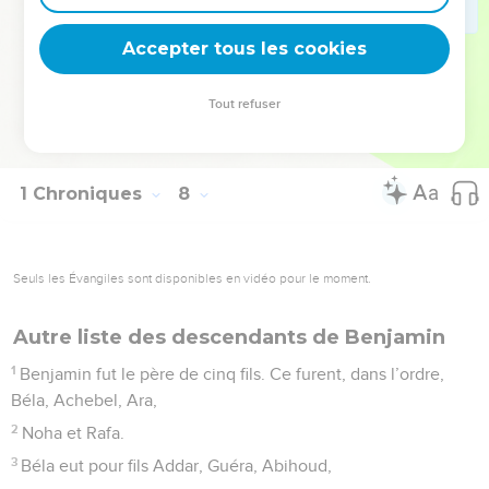
hommes aptes à combattre, la tribu pouvait fournir 26 000
Accepter tous les cookies
hommes.
© Société biblique française – Bibli’O, 1997, avec autorisation. Pour vous procurer
Tout refuser
une Bible imprimée, rendez-vous sur www.editionsbiblio.fr
1 Chroniques
8
Seuls les Évangiles sont disponibles en vidéo pour le moment.
Autre liste des descendants de Benjamin
1
Benjamin fut le père de cinq fils. Ce furent, dans l’ordre,
Béla, Achebel, Ara,
2
Noha et Rafa.
3
Béla eut pour fils Addar, Guéra, Abihoud,