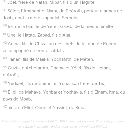
38
Joël, frère de Natan, Mibar, fils d’un Hagrite,
39
Sélec, l’Ammonite, Naraï, de Beéroth, porteur d’armes de
Joab, dont la mère s’appelait Serouia,
40
Ira, de la famille de Yéter, Gareb, de la même famille,
41
Urie, le Hittite, Zabad, fils d’Alaï,
42
Adina, fils de Chiza, un des chefs de la tribu de Ruben,
accompagné de trente soldats,
43
Hanan, fils de Maaka, Yochafath, de Méten,
44
Ouzia, d’Achetaroth, Chama et Yéiel, fils de Hotam,
d’Aroër,
45
Yediaël, fils de Chimri, et Yoha, son frère, de Tis,
46
Éliel, de Mahava, Yeribaï et Yochavia, fils d’Elnam, Itma, du
pays de Moab,
47
ainsi qu’Éliel, Obed et Yassiel, de Soba.
© Société biblique française – Bibli’O, 1997, avec autorisation. Pour vous procurer
une Bible imprimée, rendez-vous sur www.editionsbiblio.fr