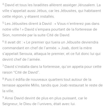
4
David et tous les Israélites allèrent assiéger Jérusalem. La
ville s’appelait aussi Jébus, car les Jébusites, qui habitaient
cette région, y étaient installés.
5
Les Jébusites dirent à David : « Vous n’entrerez pas dans
notre ville ! » David s’empara pourtant de la forteresse de
Sion, nommée par la suite Cité de David.
6
Il avait dit : « Le premier qui tuera un Jébusite deviendra
commandant en chef de l’armée. » Joab, dont la mère
s’appelait Serouia, attaqua le premier, et ce fut donc lui qui
devint chef de l’armée.
7
David s’installa dans la forteresse, qu’on appela pour cette
raison “Cité de David”.
8
Puis il édifia de nouveaux quartiers tout autour de la
terrasse appelée Millo, tandis que Joab restaurait le reste de
la ville.
9
Ainsi David devint de plus en plus puissant, car le
Seigneur, le Dieu de l’univers, était avec lui.