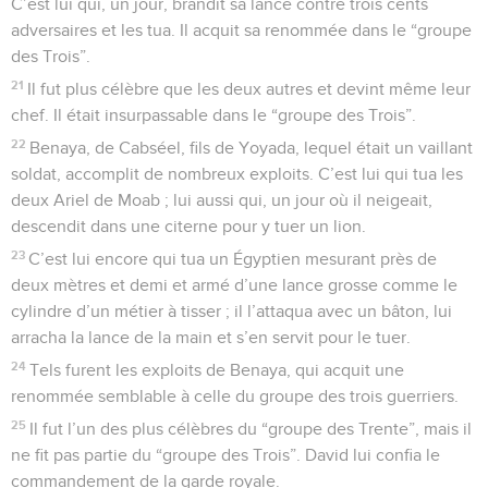
C’est lui qui, un jour, brandit sa lance contre trois cents
adversaires et les tua. Il acquit sa renommée dans le “groupe
des Trois”.
21
Il fut plus célèbre que les deux autres et devint même leur
chef. Il était insurpassable dans le “groupe des Trois”.
22
Benaya, de Cabséel, fils de Yoyada, lequel était un vaillant
soldat, accomplit de nombreux exploits. C’est lui qui tua les
deux Ariel de Moab ; lui aussi qui, un jour où il neigeait,
descendit dans une citerne pour y tuer un lion.
23
C’est lui encore qui tua un Égyptien mesurant près de
deux mètres et demi et armé d’une lance grosse comme le
cylindre d’un métier à tisser ; il l’attaqua avec un bâton, lui
arracha la lance de la main et s’en servit pour le tuer.
24
Tels furent les exploits de Benaya, qui acquit une
renommée semblable à celle du groupe des trois guerriers.
25
Il fut l’un des plus célèbres du “groupe des Trente”, mais il
ne fit pas partie du “groupe des Trois”. David lui confia le
commandement de la garde royale.