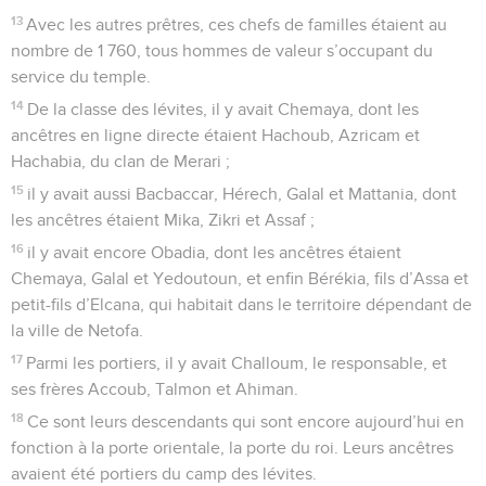
13
Avec les autres prêtres, ces chefs de familles étaient au
nombre de 1 760, tous hommes de valeur s’occupant du
service du temple.
14
De la classe des lévites, il y avait Chemaya, dont les
ancêtres en ligne directe étaient Hachoub, Azricam et
Hachabia, du clan de Merari ;
15
il y avait aussi Bacbaccar, Hérech, Galal et Mattania, dont
les ancêtres étaient Mika, Zikri et Assaf ;
16
il y avait encore Obadia, dont les ancêtres étaient
Chemaya, Galal et Yedoutoun, et enfin Bérékia, fils d’Assa et
petit-fils d’Elcana, qui habitait dans le territoire dépendant de
la ville de Netofa.
17
Parmi les portiers, il y avait Challoum, le responsable, et
ses frères Accoub, Talmon et Ahiman.
18
Ce sont leurs descendants qui sont encore aujourd’hui en
fonction à la porte orientale, la porte du roi. Leurs ancêtres
avaient été portiers du camp des lévites.