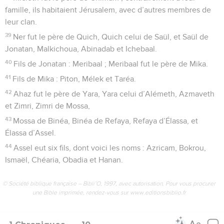
famille, ils habitaient Jérusalem, avec d’autres membres de
leur clan.
39
Ner fut le père de Quich, Quich celui de Saül, et Saül de
Jonatan, Malkichoua, Abinadab et Ichebaal.
40
Fils de Jonatan : Meribaal ; Meribaal fut le père de Mika.
41
Fils de Mika : Piton, Mélek et Taréa.
42
Ahaz fut le père de Yara, Yara celui d’Alémeth, Azmaveth
et Zimri, Zimri de Mossa,
43
Mossa de Binéa, Binéa de Refaya, Refaya d’Élassa, et
Élassa d’Assel.
44
Assel eut six fils, dont voici les noms : Azricam, Bokrou,
Ismaël, Chéaria, Obadia et Hanan.
© Société biblique française – Bibli’O, 1997, avec autorisation. Pour vous procurer
une Bible imprimée, rendez-vous sur www.editionsbiblio.fr