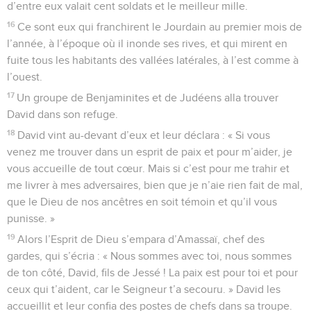
d’entre eux valait cent soldats et le meilleur mille.
16
Ce sont eux qui franchirent le Jourdain au premier mois de
l’année, à l’époque où il inonde ses rives, et qui mirent en
fuite tous les habitants des vallées latérales, à l’est comme à
l’ouest.
17
Un groupe de Benjaminites et de Judéens alla trouver
David dans son refuge.
18
David vint au-devant d’eux et leur déclara : « Si vous
venez me trouver dans un esprit de paix et pour m’aider, je
vous accueille de tout cœur. Mais si c’est pour me trahir et
me livrer à mes adversaires, bien que je n’aie rien fait de mal,
que le Dieu de nos ancêtres en soit témoin et qu’il vous
punisse. »
19
Alors l’Esprit de Dieu s’empara d’Amassaï, chef des
gardes, qui s’écria : « Nous sommes avec toi, nous sommes
de ton côté, David, fils de Jessé ! La paix est pour toi et pour
ceux qui t’aident, car le Seigneur t’a secouru. » David les
accueillit et leur confia des postes de chefs dans sa troupe.