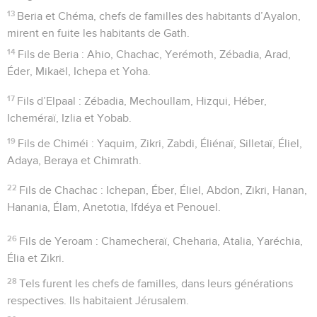
13
Beria et Chéma, chefs de familles des habitants d’Ayalon,
mirent en fuite les habitants de Gath.
14
Fils de Beria : Ahio, Chachac, Yerémoth, Zébadia, Arad,
Éder, Mikaël, Ichepa et Yoha.
17
Fils d’Elpaal : Zébadia, Mechoullam, Hizqui, Héber,
Icheméraï, Izlia et Yobab.
19
Fils de Chiméi : Yaquim, Zikri, Zabdi, Éliénaï, Silletaï, Éliel,
Adaya, Beraya et Chimrath.
22
Fils de Chachac : Ichepan, Éber, Éliel, Abdon, Zikri, Hanan,
Hanania, Élam, Anetotia, Ifdéya et Penouel.
26
Fils de Yeroam : Chamecheraï, Cheharia, Atalia, Yaréchia,
Élia et Zikri.
28
Tels furent les chefs de familles, dans leurs générations
respectives. Ils habitaient Jérusalem.