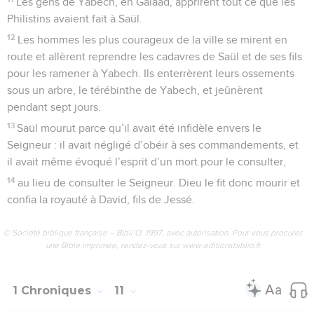
Les gens de Yabech, en Galaad, apprirent tout ce que les
Philistins avaient fait à Saül.
12
Les hommes les plus courageux de la ville se mirent en
route et allèrent reprendre les cadavres de Saül et de ses fils
pour les ramener à Yabech. Ils enterrèrent leurs ossements
sous un arbre, le térébinthe de Yabech, et jeûnèrent
pendant sept jours.
13
Saül mourut parce qu’il avait été infidèle envers le
Seigneur : il avait négligé d’obéir à ses commandements, et
il avait même évoqué l’esprit d’un mort pour le consulter,
14
au lieu de consulter le Seigneur. Dieu le fit donc mourir et
confia la royauté à David, fils de Jessé.
© Société biblique française – Bibli’O, 1997, avec autorisation. Pour vous procurer
une Bible imprimée, rendez-vous sur www.editionsbiblio.fr
1 Chroniques
11