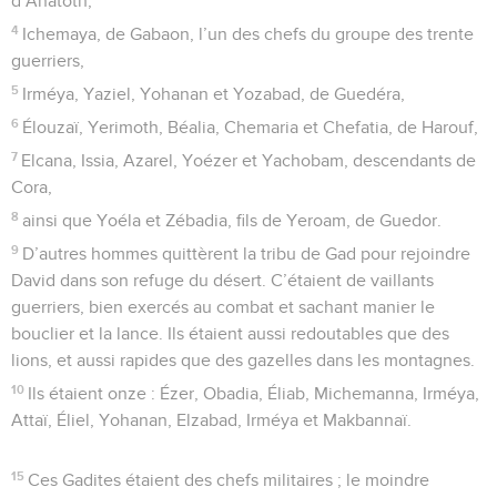
d’Anatoth,
4
Ichemaya, de Gabaon, l’un des chefs du groupe des trente
guerriers,
5
Irméya, Yaziel, Yohanan et Yozabad, de Guedéra,
6
Élouzaï, Yerimoth, Béalia, Chemaria et Chefatia, de Harouf,
7
Elcana, Issia, Azarel, Yoézer et Yachobam, descendants de
Cora,
8
ainsi que Yoéla et Zébadia, fils de Yeroam, de Guedor.
9
D’autres hommes quittèrent la tribu de Gad pour rejoindre
David dans son refuge du désert. C’étaient de vaillants
guerriers, bien exercés au combat et sachant manier le
bouclier et la lance. Ils étaient aussi redoutables que des
lions, et aussi rapides que des gazelles dans les montagnes.
10
Ils étaient onze : Ézer, Obadia, Éliab, Michemanna, Irméya,
Attaï, Éliel, Yohanan, Elzabad, Irméya et Makbannaï.
15
Ces Gadites étaient des chefs militaires ; le moindre