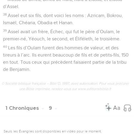
d’Assel.
38
Assel eut six fils, dont voici les noms : Azricam, Bokrou,
Ismaël, Chéaria, Obadia et Hanan.
39
Assel avait un frère, Échec, qui fut le père d’Oulam, le
premier-né, Yéouch, le second, et Éliféleth, le troisième.
40
Les fils d’Oulam furent des hommes de valeur, et des
tireurs à l’arc. Ils eurent beaucoup de fils et de petits-fils, 150
en tout. Tous ceux qui précèdent faisaient partie de la tribu
de Benjamin.
© Société biblique française – Bibli’O, 1997, avec autorisation. Pour vous procurer
une Bible imprimée, rendez-vous sur www.editionsbiblio.fr
1 Chroniques
9
Seuls les Évangiles sont disponibles en vidéo pour le moment.