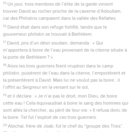
15
Un jour, trois membres de l’élite de la garde vinrent
trouver David au rocher proche de la caverne d’Adoullam,
car des Philistins campaient dans la vallée des Refaïtes.
16
David était dans son refuge fortifié, tandis que le
gouverneur philistin se trouvait à Bethléem.
17
David, pris d’un désir soudain, demanda : « Qui
m’apportera à boire de l’eau provenant de la citerne située à
la porte de Bethléem ? »
18
Alors les trois guerriers firent irruption dans le camp
philistin, puisèrent de l’eau dans la citerne, l’emportèrent et
la présentèrent à David. Mais lui ne voulut pas la boire ; il
l’offrit au Seigneur en la versant sur le sol,
19
et il déclara : « Je n’ai pas le droit, mon Dieu, de boire
cette eau ! Cela équivaudrait à boire le sang des hommes qui
sont allés la chercher, au péril de leur vie. » Il refusa donc de
la boire. Tel fut l’exploit de ces trois guerriers.
20
Abichaï, frère de Joab, fut le chef du “groupe des Trois”.