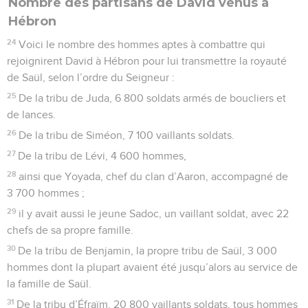
Nombre des partisans de David venus à
Hébron
24
Voici le nombre des hommes aptes à combattre qui
rejoignirent David à Hébron pour lui transmettre la royauté
de Saül, selon l’ordre du Seigneur :
25
De la tribu de Juda, 6 800 soldats armés de boucliers et
de lances.
26
De la tribu de Siméon, 7 100 vaillants soldats.
27
De la tribu de Lévi, 4 600 hommes,
28
ainsi que Yoyada, chef du clan d’Aaron, accompagné de
3 700 hommes ;
29
il y avait aussi le jeune Sadoc, un vaillant soldat, avec 22
chefs de sa propre famille.
30
De la tribu de Benjamin, la propre tribu de Saül, 3 000
hommes dont la plupart avaient été jusqu’alors au service de
la famille de Saül.
31
De la tribu d’Éfraïm, 20 800 vaillants soldats, tous hommes