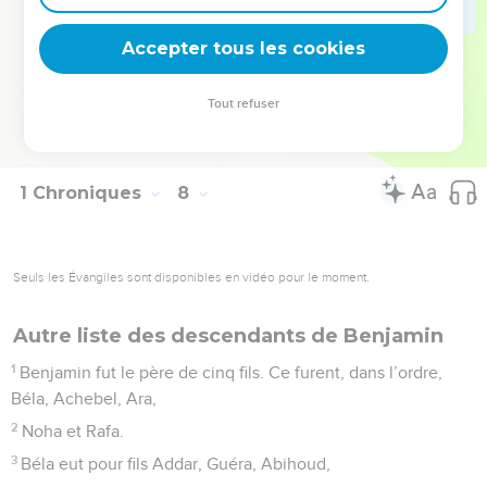
hommes aptes à combattre, la tribu pouvait fournir 26 000
Accepter tous les cookies
hommes.
© Société biblique française – Bibli’O, 1997, avec autorisation. Pour vous procurer
Tout refuser
une Bible imprimée, rendez-vous sur www.editionsbiblio.fr
1 Chroniques
8
Seuls les Évangiles sont disponibles en vidéo pour le moment.
Autre liste des descendants de Benjamin
1
Benjamin fut le père de cinq fils. Ce furent, dans l’ordre,
Béla, Achebel, Ara,
2
Noha et Rafa.
3
Béla eut pour fils Addar, Guéra, Abihoud,