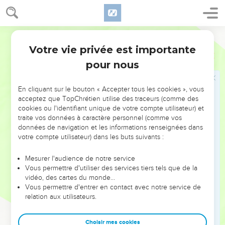
30
Fils d’Asser : Imna, Icheva, Ichevi et Beria ; leur sœur était
Séra.
Français Courant
31
Fils de Beria : Héber et Malkiel ; Malkiel fut le fondateur de
Votre vie privée est importante
1 Chroniques
7
Birzaïth.
pour nous
32
Héber fut le père de Yafleth, Chémer et Hotam, ainsi que
de leur sœur Choua.
En cliquant sur le bouton « Accepter tous les cookies », vous
33
Fils de Yafleth : Passak, Bimal et Assevath.
acceptez que TopChrétien utilise des traceurs (comme des
cookies ou l'identifiant unique de votre compte utilisateur) et
34
Fils de Chémer : Ahi, Roga, Houbba et Aram.
traite vos données à caractère personnel (comme vos
35
Fils de Hotam, son frère : Sofa, Imna, Chélech et Amal.
données de navigation et les informations renseignées dans
votre compte utilisateur) dans les buts suivants :
36
Fils de Sofa : Soua, Harnéfer, Choual, Béri, Imra,
37
Besser, Hod, Chamma, Chilecha, Itran et Beéra.
Mesurer l'audience de notre service
Vous permettre d'utiliser des services tiers tels que de la
38
Fils d’Itran : Yefounné, Pichepa et Éra.
vidéo, des cartes du monde…
39
Fils d’Oulla : Ara, Hanniel et Rissia.
Vous permettre d'entrer en contact avec notre service de
relation aux utilisateurs.
40
Tous ces gens-là étaient des descendants d’Asser. Ils
étaient d’excellents chefs de familles, des hommes de valeur
Choisir mes cookies
et des dirigeants remarquables. Selon le registre des