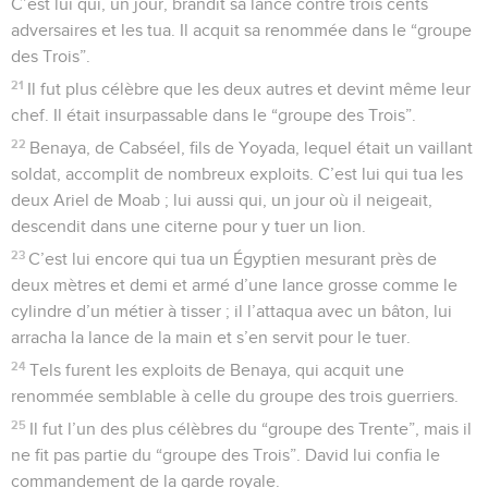
C’est lui qui, un jour, brandit sa lance contre trois cents
adversaires et les tua. Il acquit sa renommée dans le “groupe
des Trois”.
21
Il fut plus célèbre que les deux autres et devint même leur
chef. Il était insurpassable dans le “groupe des Trois”.
22
Benaya, de Cabséel, fils de Yoyada, lequel était un vaillant
soldat, accomplit de nombreux exploits. C’est lui qui tua les
deux Ariel de Moab ; lui aussi qui, un jour où il neigeait,
descendit dans une citerne pour y tuer un lion.
23
C’est lui encore qui tua un Égyptien mesurant près de
deux mètres et demi et armé d’une lance grosse comme le
cylindre d’un métier à tisser ; il l’attaqua avec un bâton, lui
arracha la lance de la main et s’en servit pour le tuer.
24
Tels furent les exploits de Benaya, qui acquit une
renommée semblable à celle du groupe des trois guerriers.
25
Il fut l’un des plus célèbres du “groupe des Trente”, mais il
ne fit pas partie du “groupe des Trois”. David lui confia le
commandement de la garde royale.