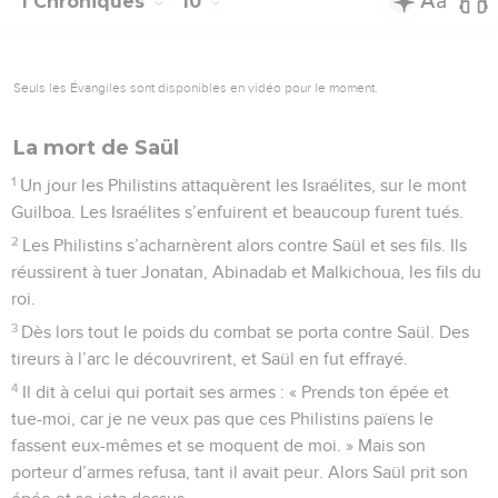
1 Chroniques
10
Seuls les Évangiles sont disponibles en vidéo pour le moment.
La mort de Saül
1
Un jour les Philistins attaquèrent les Israélites, sur le mont
Guilboa. Les Israélites s’enfuirent et beaucoup furent tués.
2
Les Philistins s’acharnèrent alors contre Saül et ses fils. Ils
réussirent à tuer Jonatan, Abinadab et Malkichoua, les fils du
roi.
3
Dès lors tout le poids du combat se porta contre Saül. Des
tireurs à l’arc le découvrirent, et Saül en fut effrayé.
4
Il dit à celui qui portait ses armes : « Prends ton épée et
tue-moi, car je ne veux pas que ces Philistins païens le
fassent eux-mêmes et se moquent de moi. » Mais son
porteur d’armes refusa, tant il avait peur. Alors Saül prit son