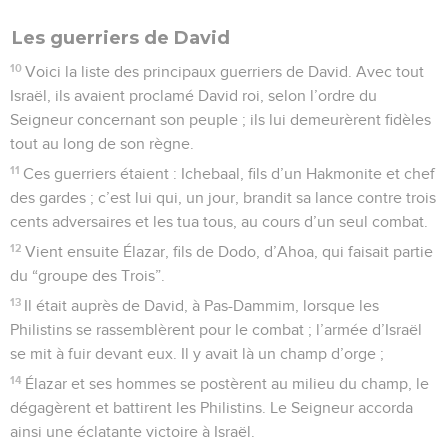
Les guerriers de David
10
Voici la liste des principaux guerriers de David. Avec tout
Israël, ils avaient proclamé David roi, selon l’ordre du
Seigneur concernant son peuple ; ils lui demeurèrent fidèles
tout au long de son règne.
11
Ces guerriers étaient : Ichebaal, fils d’un Hakmonite et chef
des gardes ; c’est lui qui, un jour, brandit sa lance contre trois
cents adversaires et les tua tous, au cours d’un seul combat.
12
Vient ensuite Élazar, fils de Dodo, d’Ahoa, qui faisait partie
du “groupe des Trois”.
13
Il était auprès de David, à Pas-Dammim, lorsque les
Philistins se rassemblèrent pour le combat ; l’armée d’Israël
se mit à fuir devant eux. Il y avait là un champ d’orge ;
14
Élazar et ses hommes se postèrent au milieu du champ, le
dégagèrent et battirent les Philistins. Le Seigneur accorda
ainsi une éclatante victoire à Israël.