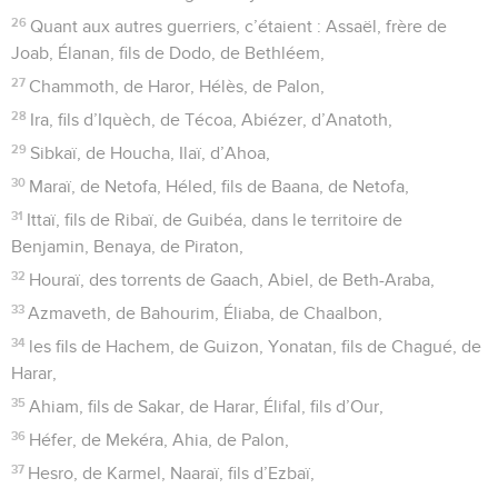
26
Quant aux autres guerriers, c’étaient : Assaël, frère de
Joab, Élanan, fils de Dodo, de Bethléem,
27
Chammoth, de Haror, Hélès, de Palon,
28
Ira, fils d’Iquèch, de Técoa, Abiézer, d’Anatoth,
29
Sibkaï, de Houcha, Ilaï, d’Ahoa,
30
Maraï, de Netofa, Héled, fils de Baana, de Netofa,
31
Ittaï, fils de Ribaï, de Guibéa, dans le territoire de
Benjamin, Benaya, de Piraton,
32
Houraï, des torrents de Gaach, Abiel, de Beth-Araba,
33
Azmaveth, de Bahourim, Éliaba, de Chaalbon,
34
les fils de Hachem, de Guizon, Yonatan, fils de Chagué, de
Harar,
35
Ahiam, fils de Sakar, de Harar, Élifal, fils d’Our,
36
Héfer, de Mekéra, Ahia, de Palon,
37
Hesro, de Karmel, Naaraï, fils d’Ezbaï,