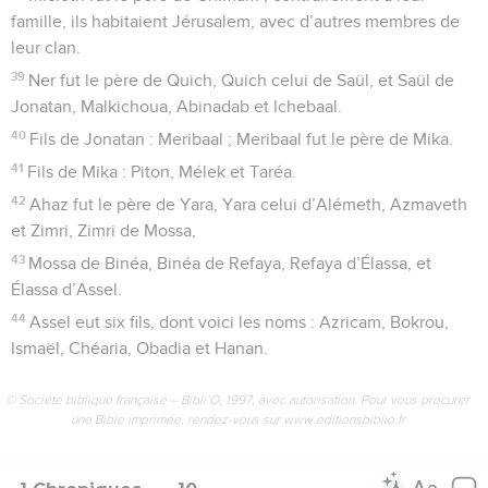
famille, ils habitaient Jérusalem, avec d’autres membres de
leur clan.
39
Ner fut le père de Quich, Quich celui de Saül, et Saül de
Jonatan, Malkichoua, Abinadab et Ichebaal.
40
Fils de Jonatan : Meribaal ; Meribaal fut le père de Mika.
41
Fils de Mika : Piton, Mélek et Taréa.
42
Ahaz fut le père de Yara, Yara celui d’Alémeth, Azmaveth
et Zimri, Zimri de Mossa,
43
Mossa de Binéa, Binéa de Refaya, Refaya d’Élassa, et
Élassa d’Assel.
44
Assel eut six fils, dont voici les noms : Azricam, Bokrou,
Ismaël, Chéaria, Obadia et Hanan.
© Société biblique française – Bibli’O, 1997, avec autorisation. Pour vous procurer
une Bible imprimée, rendez-vous sur www.editionsbiblio.fr