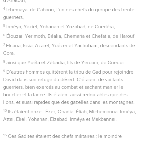
d’Anatoth,
4
Ichemaya, de Gabaon, l’un des chefs du groupe des trente
guerriers,
5
Irméya, Yaziel, Yohanan et Yozabad, de Guedéra,
6
Élouzaï, Yerimoth, Béalia, Chemaria et Chefatia, de Harouf,
7
Elcana, Issia, Azarel, Yoézer et Yachobam, descendants de
Cora,
8
ainsi que Yoéla et Zébadia, fils de Yeroam, de Guedor.
9
D’autres hommes quittèrent la tribu de Gad pour rejoindre
David dans son refuge du désert. C’étaient de vaillants
guerriers, bien exercés au combat et sachant manier le
bouclier et la lance. Ils étaient aussi redoutables que des
lions, et aussi rapides que des gazelles dans les montagnes.
10
Ils étaient onze : Ézer, Obadia, Éliab, Michemanna, Irméya,
Attaï, Éliel, Yohanan, Elzabad, Irméya et Makbannaï.
15
Ces Gadites étaient des chefs militaires ; le moindre