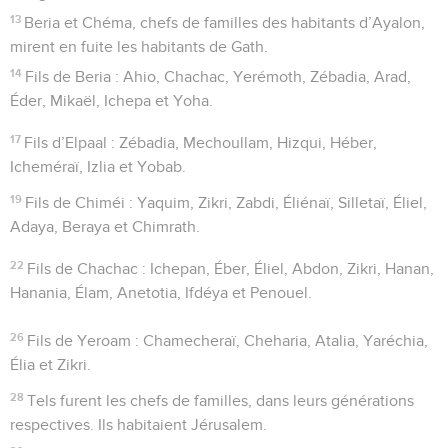
13
Beria et Chéma, chefs de familles des habitants d’Ayalon,
mirent en fuite les habitants de Gath.
14
Fils de Beria : Ahio, Chachac, Yerémoth, Zébadia, Arad,
Éder, Mikaël, Ichepa et Yoha.
17
Fils d’Elpaal : Zébadia, Mechoullam, Hizqui, Héber,
Icheméraï, Izlia et Yobab.
19
Fils de Chiméi : Yaquim, Zikri, Zabdi, Éliénaï, Silletaï, Éliel,
Adaya, Beraya et Chimrath.
22
Fils de Chachac : Ichepan, Éber, Éliel, Abdon, Zikri, Hanan,
Hanania, Élam, Anetotia, Ifdéya et Penouel.
26
Fils de Yeroam : Chamecheraï, Cheharia, Atalia, Yaréchia,
Élia et Zikri.
28
Tels furent les chefs de familles, dans leurs générations
respectives. Ils habitaient Jérusalem.