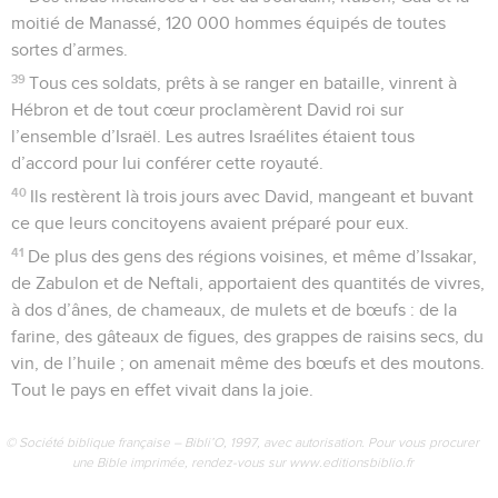
moitié de Manassé, 120 000 hommes équipés de toutes
sortes d’armes.
39
Tous ces soldats, prêts à se ranger en bataille, vinrent à
Hébron et de tout cœur proclamèrent David roi sur
l’ensemble d’Israël. Les autres Israélites étaient tous
d’accord pour lui conférer cette royauté.
40
Ils restèrent là trois jours avec David, mangeant et buvant
ce que leurs concitoyens avaient préparé pour eux.
41
De plus des gens des régions voisines, et même d’Issakar,
de Zabulon et de Neftali, apportaient des quantités de vivres,
à dos d’ânes, de chameaux, de mulets et de bœufs : de la
farine, des gâteaux de figues, des grappes de raisins secs, du
vin, de l’huile ; on amenait même des bœufs et des moutons.
Tout le pays en effet vivait dans la joie.
© Société biblique française – Bibli’O, 1997, avec autorisation. Pour vous procurer
une Bible imprimée, rendez-vous sur www.editionsbiblio.fr