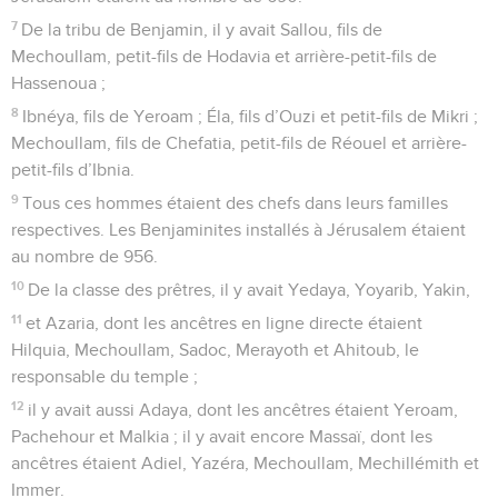
7
De la tribu de Benjamin, il y avait Sallou, fils de
Mechoullam, petit-fils de Hodavia et arrière-petit-fils de
Hassenoua ;
8
Ibnéya, fils de Yeroam ; Éla, fils d’Ouzi et petit-fils de Mikri ;
Mechoullam, fils de Chefatia, petit-fils de Réouel et arrière-
petit-fils d’Ibnia.
9
Tous ces hommes étaient des chefs dans leurs familles
respectives. Les Benjaminites installés à Jérusalem étaient
au nombre de 956.
10
De la classe des prêtres, il y avait Yedaya, Yoyarib, Yakin,
11
et Azaria, dont les ancêtres en ligne directe étaient
Hilquia, Mechoullam, Sadoc, Merayoth et Ahitoub, le
responsable du temple ;
12
il y avait aussi Adaya, dont les ancêtres étaient Yeroam,
Pachehour et Malkia ; il y avait encore Massaï, dont les
ancêtres étaient Adiel, Yazéra, Mechoullam, Mechillémith et
Immer.