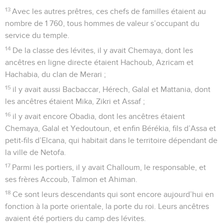
13
Avec les autres prêtres, ces chefs de familles étaient au
nombre de 1 760, tous hommes de valeur s’occupant du
service du temple.
14
De la classe des lévites, il y avait Chemaya, dont les
ancêtres en ligne directe étaient Hachoub, Azricam et
Hachabia, du clan de Merari ;
15
il y avait aussi Bacbaccar, Hérech, Galal et Mattania, dont
les ancêtres étaient Mika, Zikri et Assaf ;
16
il y avait encore Obadia, dont les ancêtres étaient
Chemaya, Galal et Yedoutoun, et enfin Bérékia, fils d’Assa et
petit-fils d’Elcana, qui habitait dans le territoire dépendant de
la ville de Netofa.
17
Parmi les portiers, il y avait Challoum, le responsable, et
ses frères Accoub, Talmon et Ahiman.
18
Ce sont leurs descendants qui sont encore aujourd’hui en
fonction à la porte orientale, la porte du roi. Leurs ancêtres
avaient été portiers du camp des lévites.