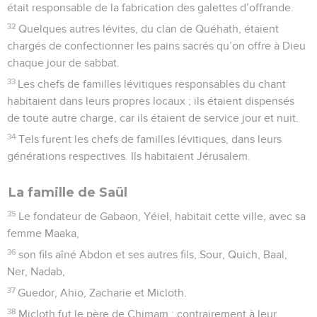
était responsable de la fabrication des galettes d’offrande.
32
Quelques autres lévites, du clan de Quéhath, étaient
chargés de confectionner les pains sacrés qu’on offre à Dieu
chaque jour de sabbat.
33
Les chefs de familles lévitiques responsables du chant
habitaient dans leurs propres locaux ; ils étaient dispensés
de toute autre charge, car ils étaient de service jour et nuit.
34
Tels furent les chefs de familles lévitiques, dans leurs
générations respectives. Ils habitaient Jérusalem.
La famille de Saül
35
Le fondateur de Gabaon, Yéiel, habitait cette ville, avec sa
femme Maaka,
36
son fils aîné Abdon et ses autres fils, Sour, Quich, Baal,
Ner, Nadab,
37
Guedor, Ahio, Zacharie et Micloth.
38
Micloth fut le père de Chimam ; contrairement à leur