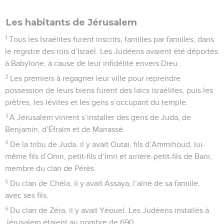
Les habitants de Jérusalem
1
Tous les Israélites furent inscrits, familles par familles, dans
le registre des rois d’Israël. Les Judéens avaient été déportés
à Babylone, à cause de leur infidélité envers Dieu.
2
Les premiers à regagner leur ville pour reprendre
possession de leurs biens furent des laïcs israélites, puis les
prêtres, les lévites et les gens s’occupant du temple.
3
A Jérusalem vinrent s’installer des gens de Juda, de
Benjamin, d’Éfraïm et de Manassé.
4
De la tribu de Juda, il y avait Outaï, fils d’Ammihoud, lui-
même fils d’Omri, petit-fils d’Imri et arrière-petit-fils de Bani,
membre du clan de Pérès.
5
Du clan de Chéla, il y avait Assaya, l’aîné de sa famille,
avec ses fils.
6
Du clan de Zéra, il y avait Yéouel. Les Judéens installés à
Jérusalem étaient au nombre de 690.