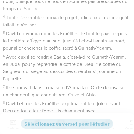
nous, puisque nous ne nous en sommes pas préoccupés du
temps de Saül. »
4
Toute l’assemblée trouva le projet judicieux et décida qu’il
fallait le réaliser.
5
David convoqua donc les Israélites de tout le pays, depuis
la frontière d’Égypte au sud, jusqu’à Lebo-Hamath au nord,
pour aller chercher le coffre sacré à Quiriath-Yéarim.
6
Avec eux il se rendit à Baala, c’est-à-dire Quiriath-Yéarim,
en Juda, pour y reprendre le coffre de Dieu, “le coffre du
Seigneur qui siège au-dessus des chérubins”, comme on
l’appelle.
7
Il se trouvait dans la maison d’Abinadab. On le déposa sur
un char neuf, que conduisirent Ouza et Ahio.
8
David et tous les Israélites exprimaient leur joie devant
Dieu de toute leur force : ils chantaient avec
accompagnement de lyres, de harpes, de tambourins, de
cymbales et de trompettes.
Contenus
Versions
Commentaires
Strong
Dictionnaire
9