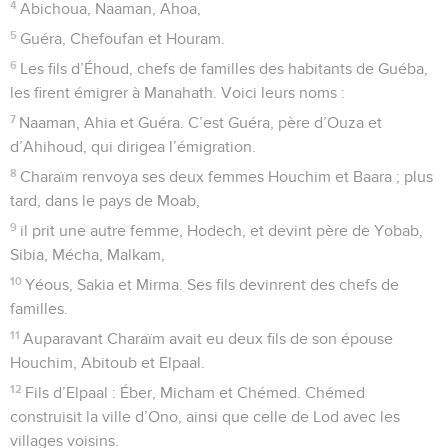
4
Abichoua, Naaman, Ahoa,
5
Guéra, Chefoufan et Houram.
6
Les fils d’Éhoud, chefs de familles des habitants de Guéba,
les firent émigrer à Manahath. Voici leurs noms :
7
Naaman, Ahia et Guéra. C’est Guéra, père d’Ouza et
d’Ahihoud, qui dirigea l’émigration.
8
Charaïm renvoya ses deux femmes Houchim et Baara ; plus
tard, dans le pays de Moab,
9
il prit une autre femme, Hodech, et devint père de Yobab,
Sibia, Mécha, Malkam,
10
Yéous, Sakia et Mirma. Ses fils devinrent des chefs de
familles.
11
Auparavant Charaïm avait eu deux fils de son épouse
Houchim, Abitoub et Elpaal.
12
Fils d’Elpaal : Éber, Micham et Chémed. Chémed
construisit la ville d’Ono, ainsi que celle de Lod avec les
villages voisins.