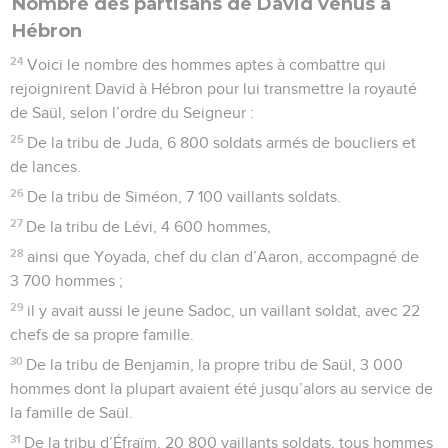
Nombre des partisans de David venus à
Hébron
24
Voici le nombre des hommes aptes à combattre qui
rejoignirent David à Hébron pour lui transmettre la royauté
de Saül, selon l’ordre du Seigneur :
25
De la tribu de Juda, 6 800 soldats armés de boucliers et
de lances.
26
De la tribu de Siméon, 7 100 vaillants soldats.
27
De la tribu de Lévi, 4 600 hommes,
28
ainsi que Yoyada, chef du clan d’Aaron, accompagné de
3 700 hommes ;
29
il y avait aussi le jeune Sadoc, un vaillant soldat, avec 22
chefs de sa propre famille.
30
De la tribu de Benjamin, la propre tribu de Saül, 3 000
hommes dont la plupart avaient été jusqu’alors au service de
la famille de Saül.
31
De la tribu d’Éfraïm, 20 800 vaillants soldats, tous hommes