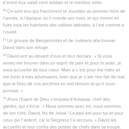
d’entre eux valait cent soldats et le meilleur mille.
16
Ce sont eux qui franchirent le Jourdain au premier mois de
l’année, à l’époque où il inonde ses rives, et qui mirent en
fuite tous les habitants des vallées latérales, à l’est comme à
l’ouest.
17
Un groupe de Benjaminites et de Judéens alla trouver
David dans son refuge.
18
David vint au-devant d’eux et leur déclara : « Si vous
venez me trouver dans un esprit de paix et pour m’aider, je
vous accueille de tout cœur. Mais si c’est pour me trahir et
me livrer à mes adversaires, bien que je n’aie rien fait de mal,
que le Dieu de nos ancêtres en soit témoin et qu’il vous
punisse. »
19
Alors l’Esprit de Dieu s’empara d’Amassaï, chef des
gardes, qui s’écria : « Nous sommes avec toi, nous sommes
de ton côté, David, fils de Jessé ! La paix est pour toi et pour
ceux qui t’aident, car le Seigneur t’a secouru. » David les
accueillit et leur confia des postes de chefs dans sa troupe.