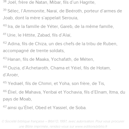
38
Joël, frère de Natan, Mibar, fils d’un Hagrite,
39
Sélec, l’Ammonite, Naraï, de Beéroth, porteur d’armes de
Joab, dont la mère s’appelait Serouia,
40
Ira, de la famille de Yéter, Gareb, de la même famille,
41
Urie, le Hittite, Zabad, fils d’Alaï,
42
Adina, fils de Chiza, un des chefs de la tribu de Ruben,
accompagné de trente soldats,
43
Hanan, fils de Maaka, Yochafath, de Méten,
44
Ouzia, d’Achetaroth, Chama et Yéiel, fils de Hotam,
d’Aroër,
45
Yediaël, fils de Chimri, et Yoha, son frère, de Tis,
46
Éliel, de Mahava, Yeribaï et Yochavia, fils d’Elnam, Itma, du
pays de Moab,
47
ainsi qu’Éliel, Obed et Yassiel, de Soba.
© Société biblique française – Bibli’O, 1997, avec autorisation. Pour vous procurer
une Bible imprimée, rendez-vous sur www.editionsbiblio.fr