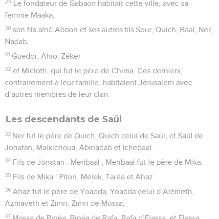
29
Le fondateur de Gabaon habitait cette ville, avec sa
femme Maaka,
30
son fils aîné Abdon et ses autres fils Sour, Quich, Baal, Ner,
Nadab,
31
Guedor, Ahio, Zéker
32
et Micloth, qui fut le père de Chima. Ces derniers,
contrairement à leur famille, habitaient Jérusalem avec
d’autres membres de leur clan.
Les descendants de Saül
33
Ner fut le père de Quich, Quich celui de Saül, et Saül de
Jonatan, Malkichoua, Abinadab et Ichebaal.
34
Fils de Jonatan : Meribaal ; Meribaal fut le père de Mika.
35
Fils de Mika : Piton, Mélek, Taréa et Ahaz.
36
Ahaz fut le père de Yoadda, Yoadda celui d’Alémeth,
Azmaveth et Zimri, Zimri de Mossa,
37
Mossa de Binéa, Binéa de Rafa, Rafa d’Élassa, et Élassa