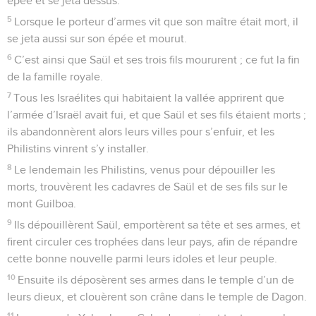
épée et se jeta dessus.
5
Lorsque le porteur d’armes vit que son maître était mort, il
se jeta aussi sur son épée et mourut.
6
C’est ainsi que Saül et ses trois fils moururent ; ce fut la fin
de la famille royale.
7
Tous les Israélites qui habitaient la vallée apprirent que
l’armée d’Israël avait fui, et que Saül et ses fils étaient morts ;
ils abandonnèrent alors leurs villes pour s’enfuir, et les
Philistins vinrent s’y installer.
8
Le lendemain les Philistins, venus pour dépouiller les
morts, trouvèrent les cadavres de Saül et de ses fils sur le
mont Guilboa.
9
Ils dépouillèrent Saül, emportèrent sa tête et ses armes, et
firent circuler ces trophées dans leur pays, afin de répandre
cette bonne nouvelle parmi leurs idoles et leur peuple.
10
Ensuite ils déposèrent ses armes dans le temple d’un de
leurs dieux, et clouèrent son crâne dans le temple de Dagon.
11