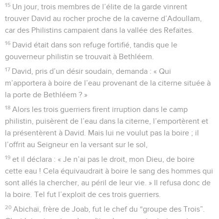
15
Un jour, trois membres de l’élite de la garde vinrent
trouver David au rocher proche de la caverne d’Adoullam,
car des Philistins campaient dans la vallée des Refaïtes.
16
David était dans son refuge fortifié, tandis que le
gouverneur philistin se trouvait à Bethléem.
17
David, pris d’un désir soudain, demanda : « Qui
m’apportera à boire de l’eau provenant de la citerne située à
la porte de Bethléem ? »
18
Alors les trois guerriers firent irruption dans le camp
philistin, puisèrent de l’eau dans la citerne, l’emportèrent et
la présentèrent à David. Mais lui ne voulut pas la boire ; il
l’offrit au Seigneur en la versant sur le sol,
19
et il déclara : « Je n’ai pas le droit, mon Dieu, de boire
cette eau ! Cela équivaudrait à boire le sang des hommes qui
sont allés la chercher, au péril de leur vie. » Il refusa donc de
la boire. Tel fut l’exploit de ces trois guerriers.
20
Abichaï, frère de Joab, fut le chef du “groupe des Trois”.