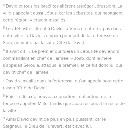
4
David et tous les Israélites allèrent assiéger Jérusalem. La
ville s’appelait aussi Jébus, car les Jébusites, qui habitaient
cette région, y étaient installés.
5
Les Jébusites dirent à David : « Vous n’entrerez pas dans
notre ville ! » David s’empara pourtant de la forteresse de
Sion, nommée par la suite Cité de David.
6
Il avait dit : « Le premier qui tuera un Jébusite deviendra
commandant en chef de l’armée. » Joab, dont la mère
s’appelait Serouia, attaqua le premier, et ce fut donc lui qui
devint chef de l’armée.
7
David s’installa dans la forteresse, qu’on appela pour cette
raison “Cité de David”.
8
Puis il édifia de nouveaux quartiers tout autour de la
terrasse appelée Millo, tandis que Joab restaurait le reste de
la ville.
9
Ainsi David devint de plus en plus puissant, car le
Seigneur, le Dieu de l’univers, était avec lui.