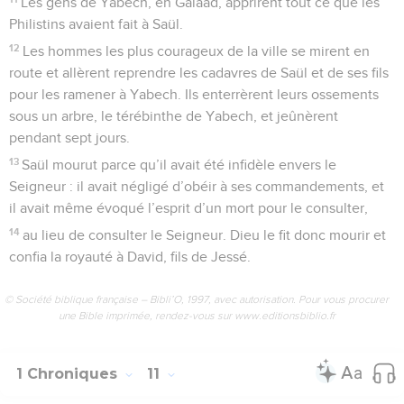
Les gens de Yabech, en Galaad, apprirent tout ce que les
Philistins avaient fait à Saül.
12
Les hommes les plus courageux de la ville se mirent en
route et allèrent reprendre les cadavres de Saül et de ses fils
pour les ramener à Yabech. Ils enterrèrent leurs ossements
sous un arbre, le térébinthe de Yabech, et jeûnèrent
pendant sept jours.
13
Saül mourut parce qu’il avait été infidèle envers le
Seigneur : il avait négligé d’obéir à ses commandements, et
il avait même évoqué l’esprit d’un mort pour le consulter,
14
au lieu de consulter le Seigneur. Dieu le fit donc mourir et
confia la royauté à David, fils de Jessé.
© Société biblique française – Bibli’O, 1997, avec autorisation. Pour vous procurer
une Bible imprimée, rendez-vous sur www.editionsbiblio.fr
1 Chroniques
11