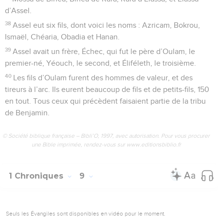
d’Assel.
38
Assel eut six fils, dont voici les noms : Azricam, Bokrou,
Ismaël, Chéaria, Obadia et Hanan.
39
Assel avait un frère, Échec, qui fut le père d’Oulam, le
premier-né, Yéouch, le second, et Éliféleth, le troisième.
40
Les fils d’Oulam furent des hommes de valeur, et des
tireurs à l’arc. Ils eurent beaucoup de fils et de petits-fils, 150
en tout. Tous ceux qui précèdent faisaient partie de la tribu
de Benjamin.
© Société biblique française – Bibli’O, 1997, avec autorisation. Pour vous procurer
une Bible imprimée, rendez-vous sur www.editionsbiblio.fr
1 Chroniques
9
Seuls les Évangiles sont disponibles en vidéo pour le moment.