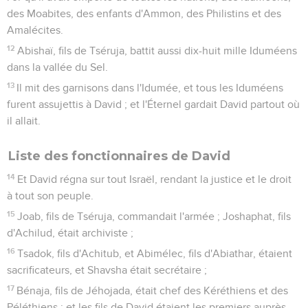
des Moabites, des enfants d'Ammon, des Philistins et des
Amalécites.
12
Abishaï, fils de Tséruja, battit aussi dix-huit mille Iduméens
dans la vallée du Sel.
13
Il mit des garnisons dans l'Idumée, et tous les Iduméens
furent assujettis à David ; et l'Éternel gardait David partout où
il allait.
Liste des fonctionnaires de David
14
Et David régna sur tout Israël, rendant la justice et le droit
à tout son peuple.
15
Joab, fils de Tséruja, commandait l'armée ; Joshaphat, fils
d'Achilud, était archiviste ;
16
Tsadok, fils d'Achitub, et Abimélec, fils d'Abiathar, étaient
sacrificateurs, et Shavsha était secrétaire ;
17
Bénaja, fils de Jéhojada, était chef des Kéréthiens et des
Péléthiens ; et les fils de David étaient les premiers auprès