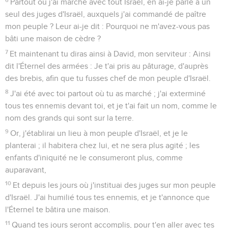
Partout où j'ai marché avec tout Israël, en ai-je parlé à un
seul des juges d'Israël, auxquels j'ai commandé de paître
mon peuple ? Leur ai-je dit : Pourquoi ne m'avez-vous pas
bâti une maison de cèdre ?
7
Et maintenant tu diras ainsi à David, mon serviteur : Ainsi
dit l'Éternel des armées : Je t'ai pris au pâturage, d'auprès
des brebis, afin que tu fusses chef de mon peuple d'Israël.
8
J'ai été avec toi partout où tu as marché ; j'ai exterminé
tous tes ennemis devant toi, et je t'ai fait un nom, comme le
nom des grands qui sont sur la terre.
9
Or, j'établirai un lieu à mon peuple d'Israël, et je le
planterai ; il habitera chez lui, et ne sera plus agité ; les
enfants d'iniquité ne le consumeront plus, comme
auparavant,
10
Et depuis les jours où j'instituai des juges sur mon peuple
d'Israël. J'ai humilié tous tes ennemis, et je t'annonce que
l'Éternel te bâtira une maison.
11
Quand tes jours seront accomplis, pour t'en aller avec tes