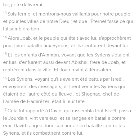
toi, je te délivrerai.
13
Sois ferme, et montrons-nous vaillants pour notre peuple,
et pour les villes de notre Dieu ; et que l'Éternel fasse ce qui
lui semblera bon !
14
Alors Joab, et le peuple qui était avec lui, s'approchèrent
pour livrer bataille aux Syriens, et ils s'enfuirent devant lui.
15
Et les enfants d'Ammon, voyant que les Syriens s'étaient
enfuis, s'enfuirent aussi devant Abishaï, frère de Joab, et
rentrèrent dans la ville. Et Joab revint à Jérusalem.
16
Les Syriens, voyant qu'ils avaient été battus par Israël,
envoyèrent des messagers, et firent venir les Syriens qui
étaient de l'autre côté du fleuve ; et Shophac, chef de
l'armée de Hadarézer, était à leur tête.
17
Cela fut rapporté à David, qui rassembla tout Israël, passa
le Jourdain, vint vers eux, et se rangea en bataille contre
eux. David rangea donc son armée en bataille contre les
Syriens, et ils combattirent contre lui.