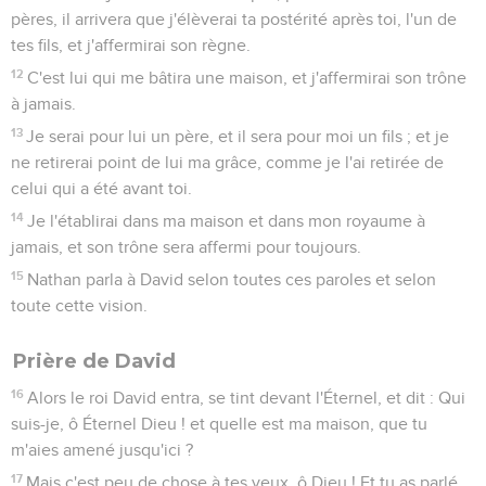
pères, il arrivera que j'élèverai ta postérité après toi, l'un de
tes fils, et j'affermirai son règne.
12
C'est lui qui me bâtira une maison, et j'affermirai son trône
à jamais.
13
Je serai pour lui un père, et il sera pour moi un fils ; et je
ne retirerai point de lui ma grâce, comme je l'ai retirée de
celui qui a été avant toi.
14
Je l'établirai dans ma maison et dans mon royaume à
jamais, et son trône sera affermi pour toujours.
15
Nathan parla à David selon toutes ces paroles et selon
toute cette vision.
Prière de David
16
Alors le roi David entra, se tint devant l'Éternel, et dit : Qui
suis-je, ô Éternel Dieu ! et quelle est ma maison, que tu
m'aies amené jusqu'ici ?
17
Mais c'est peu de chose à tes yeux, ô Dieu ! Et tu as parlé