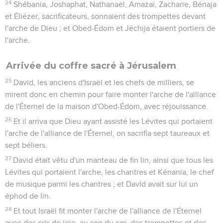
24
Shébania, Joshaphat, Nathanaël, Amazaï, Zacharie, Bénaja
et Éliézer, sacrificateurs, sonnaient des trompettes devant
l'arche de Dieu ; et Obed-Édom et Jéchija étaient portiers de
l'arche.
Arrivée du coffre sacré à Jérusalem
25
David, les anciens d'Israël et les chefs de milliers, se
mirent donc en chemin pour faire monter l'arche de l'alliance
de l'Éternel de la maison d'Obed-Édom, avec réjouissance.
26
Et il arriva que Dieu ayant assisté les Lévites qui portaient
l'arche de l'alliance de l'Éternel, on sacrifia sept taureaux et
sept béliers.
27
David était vêtu d'un manteau de fin lin, ainsi que tous les
Lévites qui portaient l'arche, les chantres et Kénania, le chef
de musique parmi les chantres ; et David avait sur lui un
éphod de lin.
28
Et tout Israël fit monter l'arche de l'alliance de l'Éternel
avec des cris de joie, au son du cor, des trompettes et des