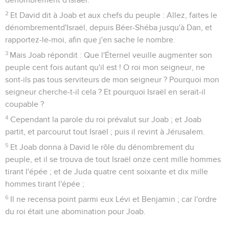
2
Et David dit à Joab et aux chefs du peuple : Allez, faites le
dénombrementd'Israël, depuis Béer-Shéba jusqu'à Dan, et
rapportez-le-moi, afin que j'en sache le nombre.
3
Mais Joab répondit : Que l'Éternel veuille augmenter son
peuple cent fois autant qu'il est ! O roi mon seigneur, ne
sont-ils pas tous serviteurs de mon seigneur ? Pourquoi mon
seigneur cherche-t-il cela ? Et pourquoi Israël en serait-il
coupable ?
4
Cependant la parole du roi prévalut sur Joab ; et Joab
partit, et parcourut tout Israël ; puis il revint à Jérusalem.
5
Et Joab donna à David le rôle du dénombrement du
peuple, et il se trouva de tout Israël onze cent mille hommes
tirant l'épée ; et de Juda quatre cent soixante et dix mille
hommes tirant l'épée ;
6
Il ne recensa point parmi eux Lévi et Benjamin ; car l'ordre
du roi était une abomination pour Joab.