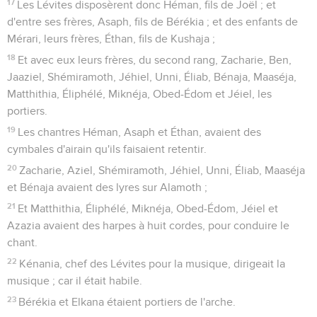
17
Les Lévites disposèrent donc Héman, fils de Joël ; et
d'entre ses frères, Asaph, fils de Bérékia ; et des enfants de
Mérari, leurs frères, Éthan, fils de Kushaja ;
18
Et avec eux leurs frères, du second rang, Zacharie, Ben,
Jaaziel, Shémiramoth, Jéhiel, Unni, Éliab, Bénaja, Maaséja,
Matthithia, Éliphélé, Miknéja, Obed-Édom et Jéiel, les
portiers.
19
Les chantres Héman, Asaph et Éthan, avaient des
cymbales d'airain qu'ils faisaient retentir.
20
Zacharie, Aziel, Shémiramoth, Jéhiel, Unni, Éliab, Maaséja
et Bénaja avaient des lyres sur Alamoth ;
21
Et Matthithia, Éliphélé, Miknéja, Obed-Édom, Jéiel et
Azazia avaient des harpes à huit cordes, pour conduire le
chant.
22
Kénania, chef des Lévites pour la musique, dirigeait la
musique ; car il était habile.
23
Bérékia et Elkana étaient portiers de l'arche.