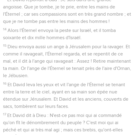
angoisse. Que je tombe, je te prie, entre les mains de
l'Éternel ; car ses compassions sont en très grand nombre ; et
que je ne tombe pas entre les mains des hommes !
14
Alors l'Éternel envoya la peste sur Israël, et il tomba
soixante et dix mille hommes d'Israël.
15
Dieu envoya aussi un ange à Jérusalem pour la ravager. Et
comme il ravageait, l'Éternel regarda, et se repentit de ce
mal, et il dit à l'ange qui ravageait : Assez ! Retire maintenant
ta main. Or l'ange de l'Éternel se tenait près de l'aire d'Ornan,
le Jébusien.
16
Et David leva les yeux et vit l'ange de l'Éternel se tenant
entre la terre et le ciel, ayant en sa main son épée nue
étendue sur Jérusalem. Et David et les anciens, couverts de
sacs, tombèrent sur leurs faces.
17
Et David dit à Dieu : N'est-ce pas moi qui ai commandé
qu'on fît le dénombrement du peuple ? C'est moi qui ai
péché et qui ai très mal agi ; mais ces brebis, qu'ont-elles