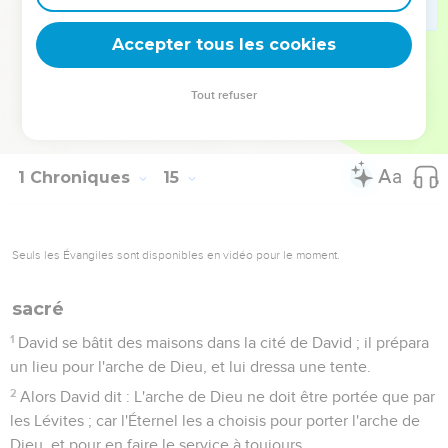
devant toi pour frapper le camp des Philistins.
16
David fit donc ce que Dieu lui avait commandé ; et ils
Accepter tous les cookies
frappèrent le camp des Philistins depuis Gabaon jusqu'à
Guézer.
Tout refuser
17
Et la renommée de David se répandit dans tous les pays, et
l'Éternel mit la frayeur de son nom sur toutes les nations.
1 Chroniques
15
Seuls les Évangiles sont disponibles en vidéo pour le moment.
sacré
1
David se bâtit des maisons dans la cité de David ; il prépara
un lieu pour l'arche de Dieu, et lui dressa une tente.
2
Alors David dit : L'arche de Dieu ne doit être portée que par
les Lévites ; car l'Éternel les a choisis pour porter l'arche de
Dieu, et pour en faire le service à toujours.