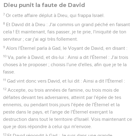
Dieu punit la faute de David
7
Or cette affaire déplut à Dieu, qui frappa Israël.
8
Et David dit à Dieu : J'ai commis un grand péché en faisant
cela ! Et maintenant, fais passer, je te prie, l'iniquité de ton
serviteur ; car j'ai agi très follement.
9
Alors l'Éternel parla à Gad, le Voyant de David, en disant :
10
Va, parle à David, et dis-lui : Ainsi a dit l'Éternel : J'ai trois
choses à te proposer ; choisis l'une d'elles, afin que je te la
fasse.
11
Gad vint donc vers David, et lui dit : Ainsi a dit l'Éternel :
12
Accepte, ou trois années de famine, ou trois mois de
défaites devant tes adversaires, atteint par l'épée de tes
ennemis, ou pendant trois jours l'épée de l'Éternel et la
peste dans le pays, et l'ange de l'Éternel exerçant la
destruction dans tout le territoire d'Israël. Vois maintenant ce
que je dois répondre à celui qui m'envoie.
13
Et David répondit à Gad : Je suis dans une grande