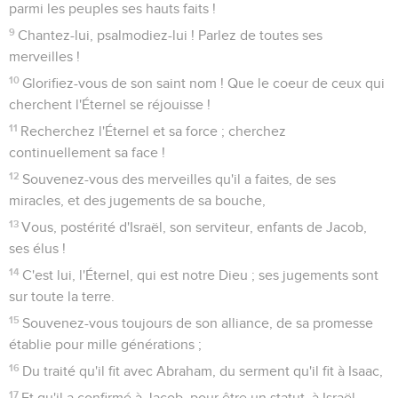
parmi les peuples ses hauts faits !
9
Chantez-lui, psalmodiez-lui ! Parlez de toutes ses
merveilles !
10
Glorifiez-vous de son saint nom ! Que le coeur de ceux qui
cherchent l'Éternel se réjouisse !
11
Recherchez l'Éternel et sa force ; cherchez
continuellement sa face !
12
Souvenez-vous des merveilles qu'il a faites, de ses
miracles, et des jugements de sa bouche,
13
Vous, postérité d'Israël, son serviteur, enfants de Jacob,
ses élus !
14
C'est lui, l'Éternel, qui est notre Dieu ; ses jugements sont
sur toute la terre.
15
Souvenez-vous toujours de son alliance, de sa promesse
établie pour mille générations ;
16
Du traité qu'il fit avec Abraham, du serment qu'il fit à Isaac,
17
Et qu'il a confirmé à Jacob, pour être un statut, à Israël,