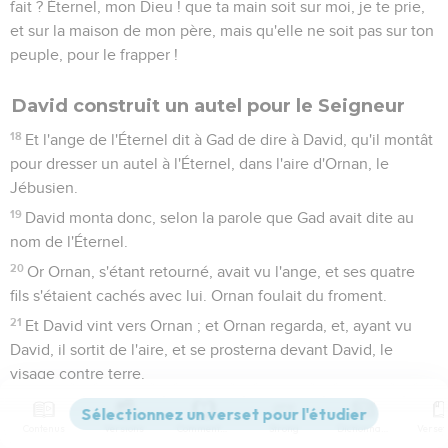
fait ? Éternel, mon Dieu ! que ta main soit sur moi, je te prie,
et sur la maison de mon père, mais qu'elle ne soit pas sur ton
peuple, pour le frapper !
David construit un autel pour le Seigneur
18
Et l'ange de l'Éternel dit à Gad de dire à David, qu'il montât
pour dresser un autel à l'Éternel, dans l'aire d'Ornan, le
Jébusien.
19
David monta donc, selon la parole que Gad avait dite au
nom de l'Éternel.
20
Or Ornan, s'étant retourné, avait vu l'ange, et ses quatre
fils s'étaient cachés avec lui. Ornan foulait du froment.
21
Et David vint vers Ornan ; et Ornan regarda, et, ayant vu
David, il sortit de l'aire, et se prosterna devant David, le
visage contre terre.
22
Alors David dit à Ornan : Donne-moi la place de cette aire,
et j'y bâtirai un autel à l'Éternel ; donne-la-moi pour le prix
Contenus
Versions
Commentaires
Strong
Dictionnaire