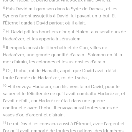
6
Puis David mit garnison dans la Syrie de Damas ; et les
Syriens furent assujettis à David, lui payant un tribut. Et
l'Éternel gardait David partout où il allait.
7
Et David prit les boucliers d'or qui étaient aux serviteurs de
Hadarézer, et les apporta à Jérusalem.
8
Il emporta aussi de Tibechath et de Cun, villes de
Hadarézer, une grande quantité d'airain ; Salomon en fit la
mer d'airain, les colonnes et les ustensiles d'airain.
9
Or, Thohu, roi de Hamath, apprit que David avait défait
toute l'armée de Hadarézer, roi de Tsoba ;
10
Et il envoya Hadoram, son fils, vers le roi David, pour le
saluer et le féliciter de ce qu'il avait combattu Hadarézer, et
l'avait défait ; car Hadarézer était dans une guerre
continuelle avec Thohu. Il envoya aussi toutes sortes de
vases d'or, d'argent et d'airain.
11
Le roi David les consacra aussi à l'Éternel, avec l'argent et
l'or qu'il avait emporté de toutes les nations, des Iduméens,