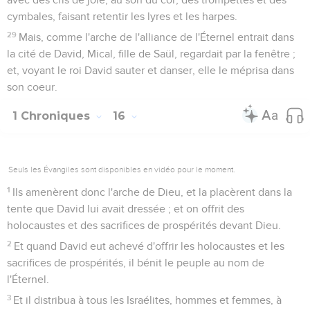
cymbales, faisant retentir les lyres et les harpes.
29
Mais, comme l'arche de l'alliance de l'Éternel entrait dans
la cité de David, Mical, fille de Saül, regardait par la fenêtre ;
et, voyant le roi David sauter et danser, elle le méprisa dans
son coeur.
1 Chroniques
16
Seuls les Évangiles sont disponibles en vidéo pour le moment.
1
Ils amenèrent donc l'arche de Dieu, et la placèrent dans la
tente que David lui avait dressée ; et on offrit des
holocaustes et des sacrifices de prospérités devant Dieu.
2
Et quand David eut achevé d'offrir les holocaustes et les
sacrifices de prospérités, il bénit le peuple au nom de
l'Éternel.
3
Et il distribua à tous les Israélites, hommes et femmes, à