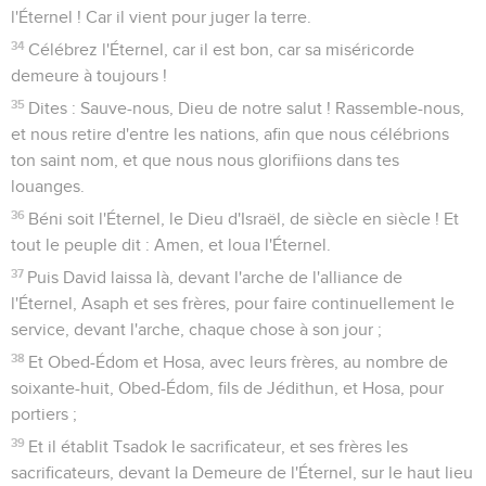
l'Éternel ! Car il vient pour juger la terre.
34
Célébrez l'Éternel, car il est bon, car sa miséricorde
demeure à toujours !
35
Dites : Sauve-nous, Dieu de notre salut ! Rassemble-nous,
et nous retire d'entre les nations, afin que nous célébrions
ton saint nom, et que nous nous glorifiions dans tes
louanges.
36
Béni soit l'Éternel, le Dieu d'Israël, de siècle en siècle ! Et
tout le peuple dit : Amen, et loua l'Éternel.
37
Puis David laissa là, devant l'arche de l'alliance de
l'Éternel, Asaph et ses frères, pour faire continuellement le
service, devant l'arche, chaque chose à son jour ;
38
Et Obed-Édom et Hosa, avec leurs frères, au nombre de
soixante-huit, Obed-Édom, fils de Jédithun, et Hosa, pour
portiers ;
39
Et il établit Tsadok le sacrificateur, et ses frères les
sacrificateurs, devant la Demeure de l'Éternel, sur le haut lieu