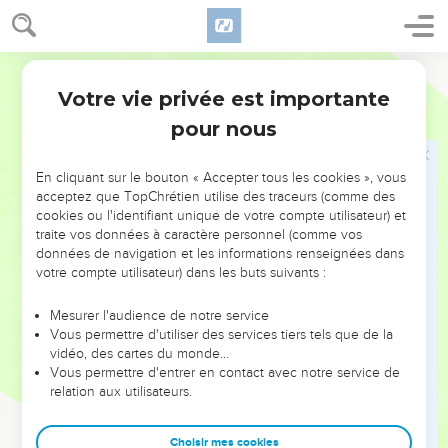
des Réphaïm.
10
Alors David consulta Dieu, et dit : Monterai-je contre les
Philistins, et les livreras-tu entre mes mains ? Et l'Éternel lui
Ostervald
dit : Monte, et je les livrerai entre tes mains.
Votre vie privée est importante
1 Chroniques
14
11
Et ils montèrent à Baal-Pératsim ; et David les y battit, et
pour nous
dit : Dieu a dispersé mes ennemis par ma main, comme un
débordement d'eaux. C'est pourquoi on appela ce lieu Baal-
En cliquant sur le bouton « Accepter tous les cookies », vous
Pératsim (Lieu des ruptures).
acceptez que TopChrétien utilise des traceurs (comme des
12
cookies ou l'identifiant unique de votre compte utilisateur) et
Ils laissèrent là leurs dieux, et David commanda qu'on les
traite vos données à caractère personnel (comme vos
brûlât.
données de navigation et les informations renseignées dans
13
Cependant les Philistins se répandirent de nouveau dans
votre compte utilisateur) dans les buts suivants :
cette vallée.
Mesurer l'audience de notre service
14
Et David consulta encore Dieu ; et Dieu lui dit : Tu ne
Vous permettre d'utiliser des services tiers tels que de la
monteras pas après eux ; détourne-toi d'eux, et tu viendras
vidéo, des cartes du monde…
Vous permettre d'entrer en contact avec notre service de
contre eux vis-à-vis des mûriers.
relation aux utilisateurs.
15
Et quand tu entendras un bruit de pas au sommet des
mûriers, alors tu sortiras pour combattre ; car Dieu sera sorti
Choisir mes cookies