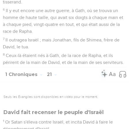
tisserand.
6
Il y eut encore une autre guerre, à Gath, où se trouva un
homme de haute taille, qui avait six doigts à chaque main et
à chaque pied, vingt-quatre en tout, et qui était aussi de la
race de Rapha.
7
Il outragea Israël ; mais Jonathan, fils de Shimea, frère de
David, le tua.
8
Ceux-là étaient nés à Gath, de la race de Rapha, et ils
périrent de la main de David, et de la main de ses serviteurs.
1 Chroniques
21
Seuls les Évangiles sont disponibles en vidéo pour le moment.
David fait recenser le peuple d'Israël
1
Or Satan s'éleva contre Israël, et incita David à faire le
dénombrement d'Israël.