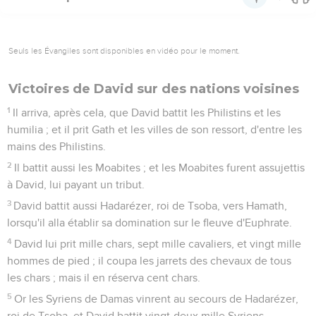
Seuls les Évangiles sont disponibles en vidéo pour le moment.
Victoires de David sur des nations voisines
1
Il arriva, après cela, que David battit les Philistins et les
humilia ; et il prit Gath et les villes de son ressort, d'entre les
mains des Philistins.
2
Il battit aussi les Moabites ; et les Moabites furent assujettis
à David, lui payant un tribut.
3
David battit aussi Hadarézer, roi de Tsoba, vers Hamath,
lorsqu'il alla établir sa domination sur le fleuve d'Euphrate.
4
David lui prit mille chars, sept mille cavaliers, et vingt mille
hommes de pied ; il coupa les jarrets des chevaux de tous
les chars ; mais il en réserva cent chars.
5
Or les Syriens de Damas vinrent au secours de Hadarézer,
roi de Tsoba, et David battit vingt-deux mille Syriens.