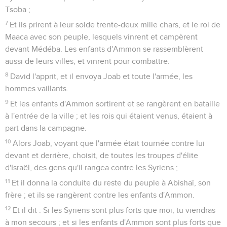
Tsoba ;
7
Et ils prirent à leur solde trente-deux mille chars, et le roi de
Maaca avec son peuple, lesquels vinrent et campèrent
devant Médéba. Les enfants d'Ammon se rassemblèrent
aussi de leurs villes, et vinrent pour combattre.
8
David l'apprit, et il envoya Joab et toute l'armée, les
hommes vaillants.
9
Et les enfants d'Ammon sortirent et se rangèrent en bataille
à l'entrée de la ville ; et les rois qui étaient venus, étaient à
part dans la campagne.
10
Alors Joab, voyant que l'armée était tournée contre lui
devant et derrière, choisit, de toutes les troupes d'élite
d'Israël, des gens qu'il rangea contre les Syriens ;
11
Et il donna la conduite du reste du peuple à Abishaï, son
frère ; et ils se rangèrent contre les enfants d'Ammon.
12
Et il dit : Si les Syriens sont plus forts que moi, tu viendras
à mon secours ; et si les enfants d'Ammon sont plus forts que