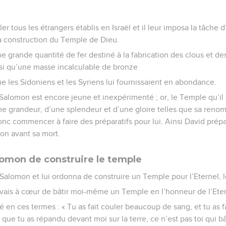
r tous les étrangers établis en Israël et il leur imposa la tâche d’
la construction du Temple de Dieu.
e grande quantité de fer destiné à la fabrication des clous et de
nsi qu’une masse incalculable de bronze
e les Sidoniens et les Syriens lui fournissaient en abondance.
s Salomon est encore jeune et inexpérimenté ; or, le Temple qu’il s
une grandeur, d’une splendeur et d’une gloire telles que sa ren
donc commencer à faire des préparatifs pour lui. Ainsi David pré
on avant sa mort.
omon de construire le temple
ils Salomon et lui ordonna de construire un Temple pour l’Eternel, l
, j’avais à cœur de bâtir moi-même un Temple en l’honneur de l’Et
lé en ces termes : « Tu as fait couler beaucoup de sang, et tu as 
 que tu as répandu devant moi sur la terre, ce n’est pas toi qui 