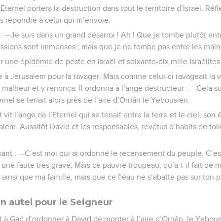
’Eternel portera la destruction dans tout le territoire d’Israël. R
is répondre à celui qui m’envoie.
: —Je suis dans un grand désarroi ! Ah ! Que je tombe plutôt ent
passions sont immenses ; mais que je ne tombe pas entre les mai
vir une épidémie de peste en Israël et soixante-dix mille Israélite
à Jérusalem pour la ravager. Mais comme celui-ci ravageait la vil
e malheur et y renonça. Il ordonna à l’ange destructeur : —Cela su
ernel se tenait alors près de l’aire d’Ornân le Yebousien.
 vit l’ange de l’Eternel qui se tenait entre la terre et le ciel, so
alem. Aussitôt David et les responsables, revêtus d’habits de toi
sant : —C’est moi qui ai ordonné le recensement du peuple. C’es
une faute très grave. Mais ce pauvre troupeau, qu’a-t-il fait de 
 ainsi que ma famille, mais que ce fléau ne s’abatte pas sur ton p
n autel pour le Seigneur
it à Gad d’ordonner à David de monter à l’aire d’Ornân, le Yebous