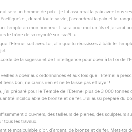
ls qui sera un homme de paix : je lui assurerai la paix avec tous se
acifique) et, durant toute sa vie, j’accorderai la paix et la tranquil
 un Temple en mon honneur. Il sera pour moi un fils et je serai pou
rs le trône de sa royauté sur Israël. »
que l’Eternel soit avec toi, afin que tu réussisses à bâtir le Templ
jet.
ccorde de la sagesse et de l’intelligence pour obéir à la Loi de l’E
tu veilles à obéir aux ordonnances et aux lois que l’Eternel a pres
t tiens bon, ne crains rien et ne te laisse pas effrayer !
e, j’ai préparé pour le Temple de l’Eternel plus de 3 000 tonnes
uantité incalculable de bronze et de fer. J’ai aussi préparé du boi
ffisamment d’ouvriers, des tailleurs de pierres, des sculpteurs sur
r tous les travaux.
ntité incalculable d’or, d’argent, de bronze et de fer. Mets-toi 