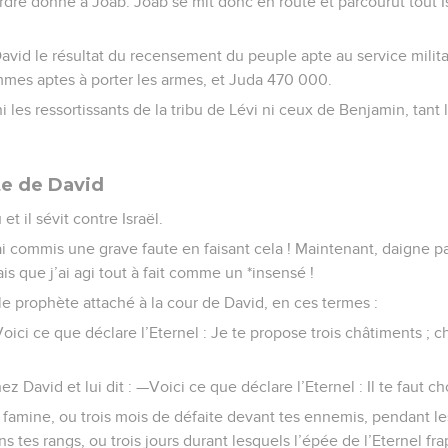
’ordre donné à Joab. Joab se mit donc en route et parcourut tout Is
id le résultat du recensement du peuple apte au service militair
mes aptes à porter les armes, et Juda 470 000.
 les ressortissants de la tribu de Lévi ni ceux de Benjamin, tant l
te de David
et il sévit contre Israël.
ai commis une grave faute en faisant cela ! Maintenant, daigne p
ais que j’ai agi tout à fait comme un *insensé !
 le prophète attaché à la cour de David, en ces termes :
oici ce que déclare l’Eternel : Je te propose trois châtiments ; ch
z David et lui dit : —Voici ce que déclare l’Eternel : Il te faut cho
 famine, ou trois mois de défaite devant tes ennemis, pendant l
 tes rangs, ou trois jours durant lesquels l’épée de l’Eternel fra