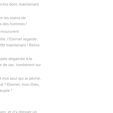
éfléchis donc maintenant
re les mains de
ns des hommes !
s moururent.
le, l’Eternel regarda ;
ffit maintenant ! Retire
n épée dégainée à la
le de sac, tombèrent sur
t moi seul qui ai péché,
mal ? Eternel, mon Dieu,
euple !
ien, et d’y dresser un