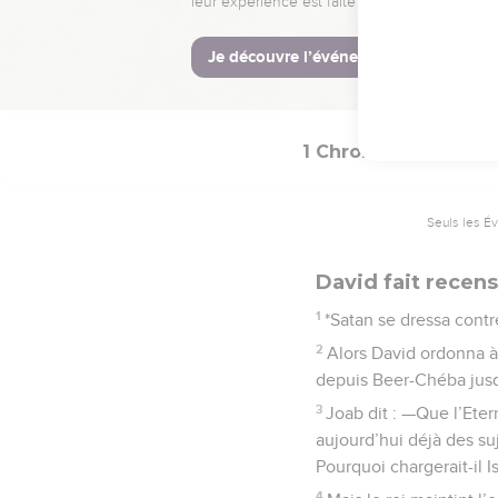
8
Ces descendants de R
La Bible Du 
1 Chroniques
21
Seuls les É
David fait recens
1
*Satan se dressa contre
2
Alors David ordonna à 
depuis Beer-Chéba jusqu
3
Joab dit : —Que l’Eter
aujourd’hui déjà des su
Pourquoi chargerait-il I
4