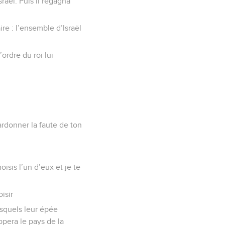
raël. Puis il regagna
e : l’ensemble d’Israël
’ordre du roi lui
ardonner la faute de ton
oisis l’un d’eux et je te
isir
esquels leur épée
ppera le pays de la