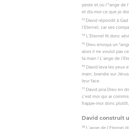
peste et où l’*ange de l
et dis-moi ce que je do
13
David répondit à Gad 
l’Eternel, car ses com
14
L’Eternel fit donc sé
15
Dieu envoya un *ange 
alors il ne voulut pas c
ta main ! L’ange de l’Et
16
David leva les yeux et
main, brandie sur Jérus
leur face.
17
David pria Dieu en di
c’est moi qui ai commis 
frappe-moi donc plutôt,
David construit u
18
L’ange de l’Eternel d