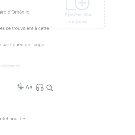
aire d’Ornân le
Ajouter une
Ajouter une
Ajouter une
Ajouter une
Ajouter une
Ajouter une
colonne
colonne
colonne
colonne
colonne
colonne
es se trouvaient à cette
ié par l’épée de l’ange
ed worldwide.
autel pour les