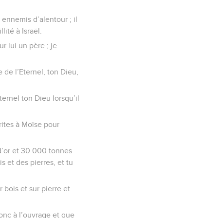
s ennemis d’alentour ; il
lité à Israël.
r lui un père ; je
e de l’Eternel, ton Dieu,
ternel ton Dieu lorsqu’il
crites à Moïse pour
 d’or et 30 000 tonnes
s et des pierres, et tu
 bois et sur pierre et
donc à l’ouvrage et que