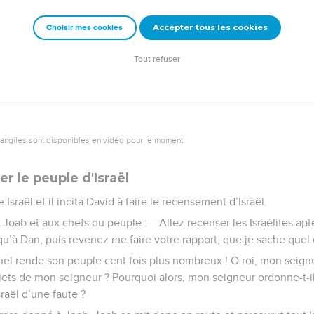
apha, nés à Gath, succombèrent devant David et ses hommes.
Accepter tous les cookies
Choisir mes cookies
Semeur Copyright © 1992, 1999 by Biblica, Inc.® Used by permission. All rights reserv
Tout refuser
vangiles sont disponibles en vidéo pour le moment.
er le peuple d'Israël
 Israël et il incita David à faire le recensement d’Israël.
Joab et aux chefs du peuple : —Allez recenser les Israélites apte
’à Dan, puis revenez me faire votre rapport, que je sache quel 
nel rende son peuple cent fois plus nombreux ! O roi, mon seigne
jets de mon seigneur ? Pourquoi alors, mon seigneur ordonne-t-il
sraël d’une faute ?