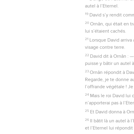
autel à l’Eternel.
19
David s’y rendit comm
20
Ornân, qui était en tr
lui s’étaient cachés.
21
Lorsque David arriva au
visage contre terre.
22
David dit à Ornân : 
puisse y bâtir un autel 
23
Ornân répondit à Davi
Regarde, je te donne aus
l’offrande végétale ! Je
24
Mais le roi David lui 
n’apporterai pas à l’Ete
25
Et David donna à Ornâ
26
Il bâtit là un autel à
et l’Eternel lui répondit