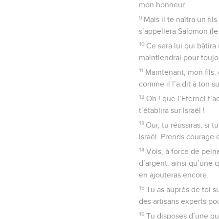
mon honneur.
9
Mais il te naîtra un fi
s’appellera Salomon (le P
10
Ce sera lui qui bâtira
maintiendrai pour toujou
11
Maintenant, mon fils, 
comme il l’a dit à ton su
12
Oh ! que l’Eternel t’a
t’établira sur Israël !
13
Oui, tu réussiras, si 
Israël. Prends courage e
14
Vois, à force de pein
d’argent, ainsi qu’une q
en ajouteras encore.
15
Tu as auprès de toi su
des artisans experts pou
16
Tu disposes d’une qua