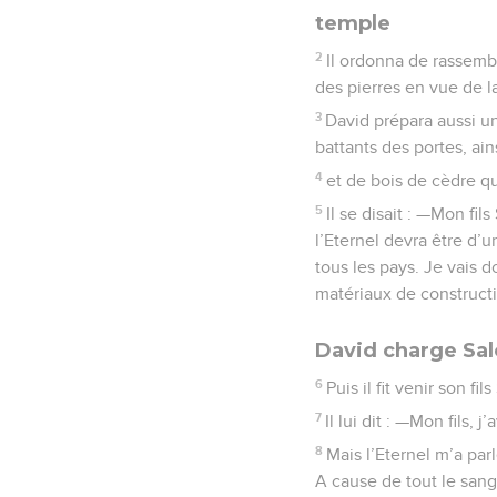
temple
2
Il ordonna de rassemble
des pierres en vue de 
3
David prépara aussi un
battants des portes, ai
4
et de bois de cèdre qu
5
Il se disait : —Mon fil
l’Eternel devra être d’
tous les pays. Je vais 
matériaux de constructi
David charge Sal
6
Puis il fit venir son f
7
Il lui dit : —Mon fils
8
Mais l’Eternel m’a par
A cause de tout le sang