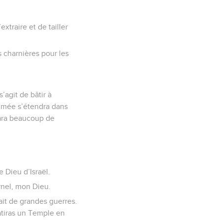
extraire et de tailler
s charnières pour les
’agit de bâtir à
ommée s’étendra dans
para beaucoup de
e Dieu d’Israël.
ernel, mon Dieu.
fait de grandes guerres.
bâtiras un Temple en