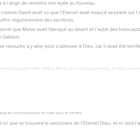
a à l’ange de remettre son épée au fourreau.
comme David avait vu que l’Eternel avait exaucé sa prière sur l’
 offrir régulièrement des sacrifices.
ternel que Moïse avait fabriqué au désert et l’autel des holocaust
e Gabaon.
e résoudre à y aller pour s’adresser à Dieu, car il avait été terrif
Semeur Copyright © 1992, 1999 by Biblica, Inc.® Used by permission. All rights reserv
vangiles sont disponibles en vidéo pour le moment.
 ici que se trouvera le sanctuaire de l’Eternel Dieu, et ici sera l’