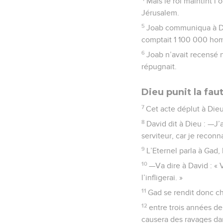
Mais le roi maintint l
Jérusalem.
5
Joab communiqua à Dav
comptait 1 100 000 hom
6
Joab n’avait recensé ni
répugnait.
Dieu punit la fau
7
Cet acte déplut à Dieu 
8
David dit à Dieu : —J’
serviteur, car je reconn
9
L’Eternel parla à Gad,
10
—Va dire à David : « V
l’infligerai. »
11
Gad se rendit donc che
12
entre trois années de
causera des ravages dans