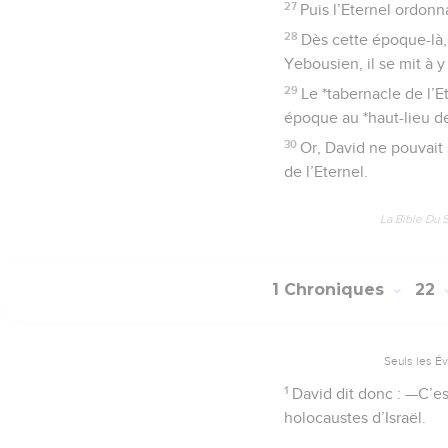
27
Puis l’Eternel ordonn
28
Dès cette époque-là, 
Yebousien, il se mit à y
29
Le *tabernacle de l’E
époque au *haut-lieu d
30
Or, David ne pouvait s
de l’Eternel.
La Bible Du 
1 Chroniques
22
Seuls les É
1
David dit donc : —C’est
holocaustes d’Israël.