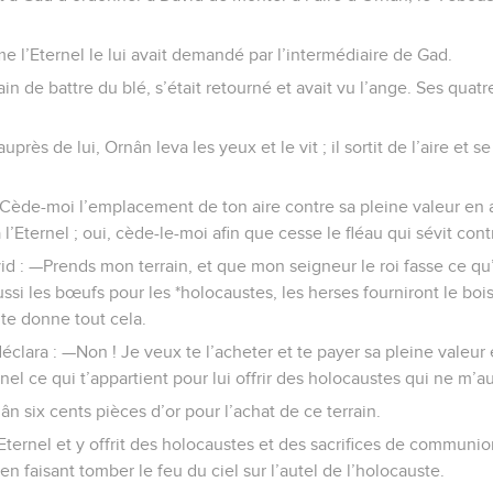
e l’Eternel le lui avait demandé par l’intermédiaire de Gad.
ain de battre du blé, s’était retourné et avait vu l’ange. Ses quatre
près de lui, Ornân leva les yeux et le vit ; il sortit de l’aire et s
—Cède-moi l’emplacement de ton aire contre sa pleine valeur en 
à l’Eternel ; oui, cède-le-moi afin que cesse le fléau qui sévit cont
d : —Prends mon terrain, et que mon seigneur le roi fasse ce qu’
si les bœufs pour les *holocaustes, les herses fourniront le bois,
 te donne tout cela.
déclara : —Non ! Je veux te l’acheter et te payer sa pleine valeur 
rnel ce qui t’appartient pour lui offrir des holocaustes qui ne m’a
n six cents pièces d’or pour l’achat de ce terrain.
 l’Eternel et y offrit des holocaustes et des sacrifices de communion
 en faisant tomber le feu du ciel sur l’autel de l’holocauste.