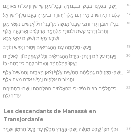
16
וַיֵּֽשְׁב֛וּ בַּגִּלְעָ֥ד בַּבָּשָׁ֖ן וּבִבְנֹתֶ֑יהָ וּבְכָֽל־מִגְרְשֵׁ֥י שָׁר֖וֹן עַל־תּוֹצְאוֹתָֽם׃
17
כֻּלָּם֙ הִתְיַחְשׂ֔וּ בִּימֵ֖י יוֹתָ֣ם מֶֽלֶךְ־יְהוּדָ֑ה וּבִימֵ֖י יָרָבְעָ֥ם מֶֽלֶךְ־יִשְׂרָאֵֽל׃
18
בְּנֵֽי־רְאוּבֵ֨ן וְגָדִ֜י וַחֲצִ֥י שֵֽׁבֶט־מְנַשֶּׁה֮ מִן־בְּנֵי־חַיִל֒ אֲ֠נָשִׁים נֹשְׂאֵ֨י מָגֵ֤ן
וְחֶ֙רֶב֙ וְדֹ֣רְכֵי קֶ֔שֶׁת וּלְמוּדֵ֖י מִלְחָמָ֑ה אַרְבָּעִ֨ים וְאַרְבָּעָ֥ה אֶ֛לֶף
וּשְׁבַע־מֵא֥וֹת וְשִׁשִּׁ֖ים יֹצְאֵ֥י צָבָֽא׃
19
וַיַּעֲשׂ֥וּ מִלְחָמָ֖ה עִם־הַֽהַגְרִיאִ֑ים וִיט֥וּר וְנָפִ֖ישׁ וְנוֹדָֽב׃
20
וַיֵּעָזְר֣וּ עֲלֵיהֶ֔ם וַיִּנָּתְנ֤וּ בְיָדָם֙ הַֽהַגְרִיאִ֔ים וְכֹ֖ל שֶׁ֣עִמָּהֶ֑ם כִּ֠י לֵאלֹהִ֤ים
זָעֲקוּ֙ בַּמִּלְחָמָ֔ה וְנַעְתּ֥וֹר לָהֶ֖ם כִּי־בָ֥טְחוּ בֽוֹ׃
21
וַיִּשְׁבּ֣וּ מִקְנֵיהֶ֗ם גְּֽמַלֵּיהֶ֞ם חֲמִשִּׁ֥ים אֶ֙לֶף֙ וְצֹ֗אן מָאתַ֤יִם וַחֲמִשִּׁים֙ אֶ֔לֶף
וַחֲמוֹרִ֖ים אַלְפָּ֑יִם וְנֶ֥פֶשׁ אָדָ֖ם מֵ֥אָה אָֽלֶף׃
22
כִּֽי־חֲלָלִ֤ים רַבִּים֙ נָפָ֔לוּ כִּ֥י מֵהָאֱלֹהִ֖ים הַמִּלְחָמָ֑ה וַיֵּשְׁב֥וּ תַחְתֵּיהֶ֖ם
עַד־הַגֹּלָֽה׃
Les descendants de Manassé en
Transjordanie
23
וּבְנֵ֗י חֲצִי֙ שֵׁ֣בֶט מְנַשֶּׁ֔ה יָשְׁב֖וּ בָּאָ֑רֶץ מִבָּשָׁ֞ן עַד־בַּ֧עַל חֶרְמ֛וֹן וּשְׂנִ֥יר