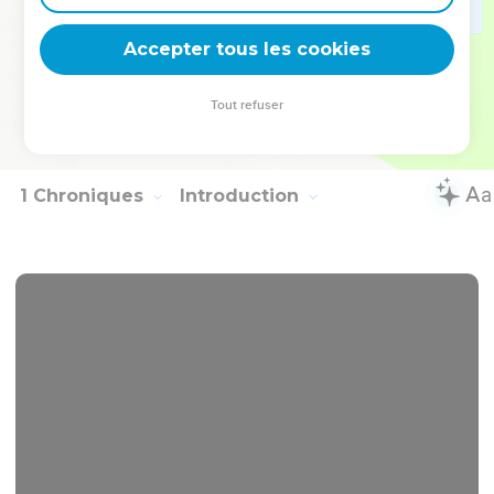
30
וַאֲרֻחָת֗וֹ אֲרֻחַ֨ת תָּמִ֧יד נִתְּנָה־לּ֛וֹ מֵאֵ֥ת הַמֶּ֖לֶךְ דְּבַר־י֣וֹם בְּיוֹמ֑וֹ כֹּ֖ל יְמֵ֥י
Accepter tous les cookies
חַיָּֽו׃
Hébreu : © Westminster Leningrad Codex - tanach.us --- Grec : © 2010 by the
Tout refuser
Society of Biblical Literature and Logos Bible Software - sblgnt.com
1 Chroniques
Introduction