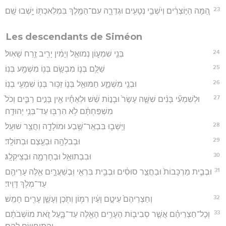
23
הֵ֚מָּה הַיּ֣וֹצְרִ֔ים וְיֹשְׁבֵ֥י נְטָעִ֖ים וּגְדֵרָ֑ה עִם־הַמֶּ֥לֶךְ בִּמְלַאכְתּ֖וֹ יָ֥שְׁבוּ שָֽׁם׃
Les descendants de Siméon
24
בְּנֵ֖י שִׁמְע֑וֹן נְמוּאֵ֣ל וְיָמִ֔ין יָרִ֖יב זֶ֥רַח שָׁאֽוּל׃
25
שַׁלֻּ֥ם בְּנ֛וֹ מִבְשָׂ֥ם בְּנ֖וֹ מִשְׁמָ֥ע בְּנֽוֹ׃
26
וּבְנֵ֖י מִשְׁמָ֑ע חַמּוּאֵ֥ל בְּנ֛וֹ זַכּ֥וּר בְּנ֖וֹ שִׁמְעִ֥י בְנֽוֹ׃
27
וּלְשִׁמְעִ֞י בָּנִ֨ים שִׁשָּׁ֤ה עָשָׂר֙ וּבָנ֣וֹת שֵׁ֔שׁ וּלְאֶחָ֕יו אֵ֖ין בָּנִ֣ים רַבִּ֑ים וְכֹל֙
מִשְׁפַּחְתָּ֔ם לֹ֥א הִרְבּ֖וּ עַד־בְּנֵ֥י יְהוּדָֽה׃
28
וַיֵּֽשְׁב֛וּ בִּבְאֵֽר־שֶׁ֥בַע וּמוֹלָדָ֖ה וַחֲצַ֥ר שׁוּעָֽל׃
29
וּבְבִלְהָ֥ה וּבְעֶ֖צֶם וּבְתוֹלָֽד׃
30
וּבִבְתוּאֵ֥ל וּבְחָרְמָ֖ה וּבְצִֽיקְלָֽג׃
31
וּבְבֵ֤ית מַרְכָּבוֹת֙ וּבַחֲצַ֣ר סוּסִ֔ים וּבְבֵ֥ית בִּרְאִ֖י וּֽבְשַׁעֲרָ֑יִם אֵ֥לֶּה עָרֵיהֶ֖ם
עַד־מְלֹ֥ךְ דָּוִֽיד׃
32
וְחַצְרֵיהֶם֙ עֵיטָ֣ם וָעַ֔יִן רִמּ֥וֹן וְתֹ֖כֶן וְעָשָׁ֑ן עָרִ֖ים חָמֵֽשׁ׃
33
וְכָל־חַצְרֵיהֶ֗ם אֲשֶׁ֧ר סְבִיב֛וֹת הֶעָרִ֥ים הָאֵ֖לֶּה עַד־בָּ֑עַל זֹ֚את מוֹשְׁבֹתָ֔ם