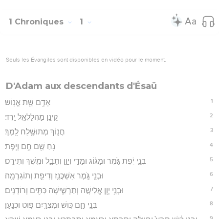
1 Chroniques
1
Seuls les Évangiles sont disponibles en vidéo pour le moment.
D'Adam aux descendants d'Ésaü
1
אָדָ֥ם שֵׁ֖ת אֱנֽוֹשׁ׃
2
קֵינָ֥ן מַהֲלַלְאֵ֖ל יָֽרֶד׃
3
חֲנ֥וֹךְ מְתוּשֶׁ֖לַח לָֽמֶךְ׃
4
נֹ֥חַ שֵׁ֖ם חָ֥ם וָיָֽפֶת׃
5
בְּנֵ֣י יֶ֔פֶת גֹּ֣מֶר וּמָג֔וֹג וּמָדַ֖י וְיָוָ֣ן וְתֻבָ֑ל וּמֶ֖שֶׁךְ וְתִירָֽס׃
6
וּבְנֵ֖י גֹּ֑מֶר אַשְׁכֲּנַ֥ז וְדִיפַ֖ת וְתוֹגַרְמָֽה׃
7
וּבְנֵ֥י יָוָ֖ן אֱלִישָׁ֣ה וְתַרְשִׁ֑ישָׁה כִּתִּ֖ים וְרוֹדָנִֽים׃
8
בְּנֵ֖י חָ֑ם כּ֥וּשׁ וּמִצְרַ֖יִם פּ֥וּט וּכְנָֽעַן׃
9