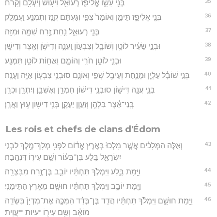
35
בְּנֵ֖י עֵשָׂ֑ו אֱלִיפַ֛ז רְעוּאֵ֥ל וִיע֖וּשׁ וְיַעְלָ֥ם וְקֹֽרַח׃
36
בְּנֵ֖י אֱלִיפָ֑ז תֵּימָ֤ן וְאוֹמָר֙ צְפִ֣י וְגַעְתָּ֔ם קְנַ֖ז וְתִמְנָ֥ע וַעֲמָלֵֽק׃
37
בְּנֵ֖י רְעוּאֵ֑ל נַ֥חַת זֶ֖רַח שַׁמָּ֥ה וּמִזָּֽה׃
38
וּבְנֵ֣י שֵׂעִ֔יר לוֹטָ֥ן וְשׁוֹבָ֖ל וְצִבְע֣וֹן וַֽעֲנָ֑ה וְדִישֹׁ֥ן וְאֵ֖צֶר וְדִישָֽׁן׃
39
וּבְנֵ֥י לוֹטָ֖ן חֹרִ֣י וְהוֹמָ֑ם וַאֲח֥וֹת לוֹטָ֖ן תִּמְנָֽע׃
40
בְּנֵ֣י שׁוֹבָ֔ל עַלְיָ֧ן וּמָנַ֛חַת וְעֵיבָ֖ל שְׁפִ֣י וְאוֹנָ֑ם סוּבְנֵ֥י צִבְע֖וֹן אַיָּ֥ה וַעֲנָֽה׃
41
בְּנֵ֥י עֲנָ֖ה דִּישׁ֑וֹן סוּבְנֵ֣י דִישׁ֔וֹן חַמְרָ֥ן וְאֶשְׁבָּ֖ן וְיִתְרָ֥ן וּכְרָֽן׃
42
בְּֽנֵי־אֵ֔צֶר בִּלְהָ֥ן וְזַעֲוָ֖ן יַעֲקָ֑ן בְּנֵ֥י דִישׁ֖וֹן ע֥וּץ וַאֲרָֽן׃
Les rois et chefs de clans d'Édom
43
וְאֵ֣לֶּה הַמְּלָכִ֗ים אֲשֶׁ֤ר מָלְכוּ֙ בְּאֶ֣רֶץ אֱד֔וֹם לִפְנֵ֥י מְלָךְ־מֶ֖לֶךְ לִבְנֵ֣י
יִשְׂרָאֵ֑ל בֶּ֚לַע בֶּן־בְּע֔וֹר וְשֵׁ֥ם עִיר֖וֹ דִּנְהָֽבָה׃
44
וַיָּ֖מָת בָּ֑לַע וַיִּמְלֹ֣ךְ תַּחְתָּ֔יו יוֹבָ֥ב בֶּן־זֶ֖רַח מִבָּצְרָֽה׃
45
וַיָּ֖מָת יוֹבָ֑ב וַיִּמְלֹ֣ךְ תַּחְתָּ֔יו חוּשָׁ֖ם מֵאֶ֥רֶץ הַתֵּימָנִֽי׃
46
וַיָּ֖מָת חוּשָׁ֑ם וַיִּמְלֹ֨ךְ תַּחְתָּ֜יו הֲדַ֣ד בֶּן־בְּדַ֗ד הַמַּכֶּ֤ה אֶת־מִדְיָן֙ בִּשְׂדֵ֣ה
מוֹאָ֔ב וְשֵׁ֥ם עִיר֖וֹ *עיות **עֲוִֽית׃