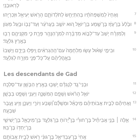
לָרֽאוּבֵנִֽי׃
7
וְאֶחָיו֙ לְמִשְׁפְּחֹתָ֔יו בְּהִתְיַחֵ֖שׂ לְתֹלְדוֹתָ֑ם הָרֹ֥אשׁ יְעִיאֵ֖ל וּזְכַרְיָֽהוּ׃
8
וּבֶ֙לַע֙ בֶּן־עָזָ֔ז בֶּן־שֶׁ֖מַע בֶּן־יוֹאֵ֑ל ה֚וּא יוֹשֵׁ֣ב בַּעֲרֹעֵ֔ר וְעַד־נְב֖וֹ וּבַ֥עַל מְעֽוֹן׃
9
וְלַמִּזְרָ֗ח יָשַׁב֙ עַד־לְב֣וֹא מִדְבָּ֔רָה לְמִן־הַנָּהָ֖ר פְּרָ֑ת כִּ֧י מִקְנֵיהֶ֛ם רָב֖וּ
בְּאֶ֥רֶץ גִּלְעָֽד׃
10
וּבִימֵ֣י שָׁא֗וּל עָשׂ֤וּ מִלְחָמָה֙ עִם־הַֽהַגְרִאִ֔ים וַֽיִּפְּל֖וּ בְּיָדָ֑ם וַיֵּשְׁבוּ֙
בְּאָ֣הֳלֵיהֶ֔ם עַֽל־כָּל־פְּנֵ֖י מִזְרָ֥ח לַגִּלְעָֽד׃
Les descendants de Gad
11
וּבְנֵי־גָ֣ד לְנֶגְדָּ֗ם יָֽשְׁב֛וּ בְּאֶ֥רֶץ הַבָּשָׁ֖ן עַד־סַלְכָֽה׃
12
יוֹאֵ֣ל הָרֹ֔אשׁ וְשָׁפָ֖ם הַמִּשְׁנֶ֑ה וְיַעְנַ֥י וְשָׁפָ֖ט בַּבָּשָֽׁן׃
13
וַאֲחֵיהֶ֞ם לְבֵ֣ית אֲבוֹתֵיהֶ֗ם מִֽיכָאֵ֡ל וּמְשֻׁלָּ֡ם וְ֠שֶׁבַע וְיוֹרַ֧י וְיַעְכָּ֛ן וְזִ֥יעַ וָעֵ֖בֶר
שִׁבְעָֽה׃
14
אֵ֣לֶּה ׀ בְּנֵ֣י אֲבִיחַ֗יִל בֶּן־חוּרִ֡י בֶּן־יָ֠רוֹחַ בֶּן־גִּלְעָ֧ד בֶּן־מִיכָאֵ֛ל בֶּן־יְשִׁישַׁ֥י
בֶּן־יַחְדּ֖וֹ בֶּן־בּֽוּז׃
15
אֲחִי֙ בֶּן־עַבְדִּיאֵ֣ל בֶּן־גּוּנִ֔י רֹ֖אשׁ לְבֵ֥ית אֲבוֹתָֽם׃