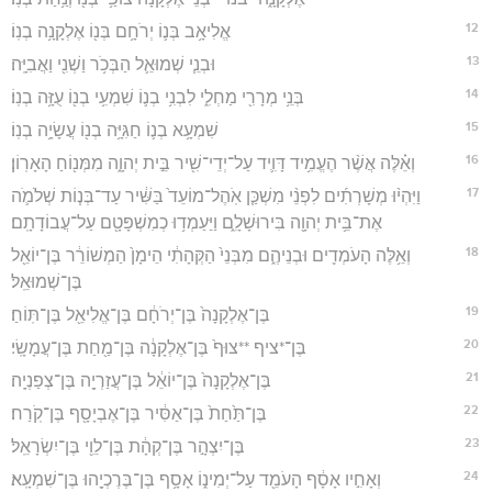
12
אֱלִיאָ֥ב בְּנ֛וֹ יְרֹחָ֥ם בְּנ֖וֹ אֶלְקָנָ֥ה בְנֽוֹ׃
13
וּבְנֵ֧י שְׁמוּאֵ֛ל הַבְּכֹ֥ר וַשְׁנִ֖י וַאֲבִיָּֽה׃
14
בְּנֵ֥י מְרָרִ֖י מַחְלִ֑י לִבְנִ֥י בְנ֛וֹ שִׁמְעִ֥י בְנ֖וֹ עֻזָּ֥ה בְנֽוֹ׃
15
שִׁמְעָ֥א בְנ֛וֹ חַגִּיָּ֥ה בְנ֖וֹ עֲשָׂיָ֥ה בְנֽוֹ׃
16
וְאֵ֗לֶּה אֲשֶׁ֨ר הֶעֱמִ֥יד דָּוִ֛יד עַל־יְדֵי־שִׁ֖יר בֵּ֣ית יְהוָ֑ה מִמְּנ֖וֹחַ הָאָרֽוֹן׃
17
וַיִּהְי֨וּ מְשָׁרְתִ֜ים לִפְנֵ֨י מִשְׁכַּ֤ן אֹֽהֶל־מוֹעֵד֙ בַּשִּׁ֔יר עַד־בְּנ֧וֹת שְׁלֹמֹ֛ה
אֶת־בֵּ֥ית יְהוָ֖ה בִּירוּשָׁלִָ֑ם וַיַּעַמְד֥וּ כְמִשְׁפָּטָ֖ם עַל־עֲבוֹדָתָֽם׃
18
וְאֵ֥לֶּה הָעֹמְדִ֖ים וּבְנֵיהֶ֑ם מִבְּנֵי֙ הַקְּהָתִ֔י הֵימָן֙ הַמְשׁוֹרֵ֔ר בֶּן־יוֹאֵ֖ל
בֶּן־שְׁמוּאֵֽל׃
19
בֶּן־אֶלְקָנָה֙ בֶּן־יְרֹחָ֔ם בֶּן־אֱלִיאֵ֖ל בֶּן־תּֽוֹחַ׃
20
בֶּן־*ציף **צוּף֙ בֶּן־אֶלְקָנָ֔ה בֶּן־מַ֖חַת בֶּן־עֲמָשָֽׂי׃
21
בֶּן־אֶלְקָנָה֙ בֶּן־יוֹאֵ֔ל בֶּן־עֲזַרְיָ֖ה בֶּן־צְפַנְיָֽה׃
22
בֶּן־תַּ֙חַת֙ בֶּן־אַסִּ֔יר בֶּן־אֶבְיָסָ֖ף בֶּן־קֹֽרַח׃
23
בֶּן־יִצְהָ֣ר בֶּן־קְהָ֔ת בֶּן־לֵוִ֖י בֶּן־יִשְׂרָאֵֽל׃
24
וְאָחִ֣יו אָסָ֔ף הָעֹמֵ֖ד עַל־יְמִינ֑וֹ אָסָ֥ף בֶּן־בֶּרֶכְיָ֖הוּ בֶּן־שִׁמְעָֽא׃