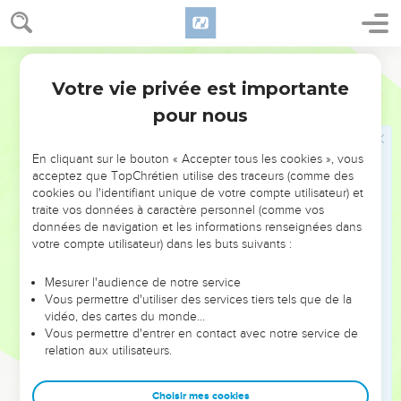
בֶּן־קָ֠רֵחַ וּשְׂרָיָ֨ה בֶן־תַּנְחֻ֜מֶת הַנְּטֹפָתִ֗י וְיַֽאֲזַנְיָ֙הוּ֙ בֶּן־הַמַּ֣עֲכָתִ֔י הֵ֖מָּה
וְאַנְשֵׁיהֶֽם׃
Hébreu / Grec - Texte original
24
וַיִּשָּׁבַ֨ע לָהֶ֤ם גְּדַלְיָ֙הוּ֙ וּלְאַנְשֵׁיהֶ֔ם וַיֹּ֣אמֶר לָהֶ֔ם אַל־תִּֽירְא֖וּ מֵעַבְדֵ֣י
הַכַּשְׂדִּ֑ים שְׁב֣וּ בָאָ֗רֶץ וְעִבְד֛וּ אֶת־מֶ֥לֶךְ בָּבֶ֖ל וְיִטַ֥ב לָכֶֽם׃
Votre vie privée est importante
2 Rois
25
25
וַיְהִ֣י ׀ בַּחֹ֣דֶשׁ הַשְּׁבִיעִ֗י בָּ֣א יִשְׁמָעֵ֣אל בֶּן־נְ֠תַנְיָה בֶּן־אֱלִ֨ישָׁמָ֜ע מִזֶּ֣רַע
pour nous
הַמְּלוּכָ֗ה וַעֲשָׂרָ֤ה אֲנָשִׁים֙ אִתּ֔וֹ וַיַּכּ֥וּ אֶת־גְּדַלְיָ֖הוּ וַיָּמֹ֑ת וְאֶת־הַיְּהוּדִים֙
וְאֶת־הַכַּשְׂדִּ֔ים אֲשֶׁר־הָי֥וּ אִתּ֖וֹ בַּמִּצְפָּֽה׃
En cliquant sur le bouton « Accepter tous les cookies », vous
acceptez que TopChrétien utilise des traceurs (comme des
26
וַיָּקֻ֨מוּ כָל־הָעָ֜ם מִקָּטֹ֤ן וְעַד־גָּדוֹל֙ וְשָׂרֵ֣י הַחֲיָלִ֔ים וַיָּבֹ֖אוּ מִצְרָ֑יִם כִּ֥י יָרְא֖וּ
cookies ou l'identifiant unique de votre compte utilisateur) et
מִפְּנֵ֥י כַשְׂדִּֽים׃
traite vos données à caractère personnel (comme vos
données de navigation et les informations renseignées dans
Le roi de Babylone gracie Joakin
votre compte utilisateur) dans les buts suivants :
27
וַיְהִי֩ בִשְׁלֹשִׁ֨ים וָשֶׁ֜בַע שָׁנָ֗ה לְגָלוּת֙ יְהוֹיָכִ֣ין מֶֽלֶךְ־יְהוּדָ֔ה בִּשְׁנֵ֤ים עָשָׂר֙
Mesurer l'audience de notre service
חֹ֔דֶשׁ בְּעֶשְׂרִ֥ים וְשִׁבְעָ֖ה לַחֹ֑דֶשׁ נָשָׂ֡א אֱוִ֣יל מְרֹדַךְ֩ מֶ֨לֶךְ בָּבֶ֜ל בִּשְׁנַ֣ת
Vous permettre d'utiliser des services tiers tels que de la
vidéo, des cartes du monde…
מָלְכ֗וֹ אֶת־רֹ֛אשׁ יְהוֹיָכִ֥ין מֶֽלֶךְ־יְהוּדָ֖ה מִבֵּ֥ית כֶּֽלֶא׃
Vous permettre d'entrer en contact avec notre service de
28
וַיְדַבֵּ֥ר אִתּ֖וֹ טֹב֑וֹת וַיִּתֵּן֙ אֶת־כִּסְא֔וֹ מֵעַ֗ל כִּסֵּ֧א הַמְּלָכִ֛ים אֲשֶׁ֥ר אִתּ֖וֹ
relation aux utilisateurs.
בְּבָבֶֽל׃
29
וְשִׁנָּ֕א אֵ֖ת בִּגְדֵ֣י כִלְא֑וֹ וְאָכַ֨ל לֶ֧חֶם תָּמִ֛יד לְפָנָ֖יו כָּל־יְמֵ֥י חַיָּֽיו׃
Choisir mes cookies