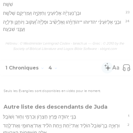
שִׁשָּֽׁה׃
23
וּבֶן־נְעַרְיָ֗ה אֶלְיוֹעֵינַ֧י וְחִזְקִיָּ֛ה וְעַזְרִיקָ֖ם שְׁלֹשָֽׁה׃
24
וּבְנֵ֣י אֶלְיוֹעֵינַ֗י *הדיוהו **הוֹדַוְיָ֡הוּ וְאֶלְיָשִׁ֡יב וּפְלָיָ֡ה וְ֠עַקּוּב וְיוֹחָנָ֧ן וּדְלָיָ֛ה
וַעֲנָ֖נִי שִׁבְעָֽה׃
Hébreu : © Westminster Leningrad Codex - tanach.us --- Grec : © 2010 by the
Society of Biblical Literature and Logos Bible Software - sblgnt.com
1 Chroniques
4
Seuls les Évangiles sont disponibles en vidéo pour le moment.
Autre liste des descendants de Juda
1
בְּנֵ֖י יְהוּדָ֑ה פֶּ֧רֶץ חֶצְר֛וֹן וְכַרְמִ֖י וְח֥וּר וְשׁוֹבָֽל׃
2
וּרְאָיָ֤ה בֶן־שׁוֹבָל֙ הוֹלִ֣יד אֶת־יַ֔חַת וְיַ֣חַת הֹלִ֔יד אֶת־אֲחוּמַ֖י וְאֶת־לָ֑הַד
אֵ֖לֶּה מִשְׁפְּח֥וֹת הַצָּֽרְעָתִֽי׃