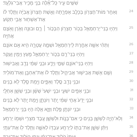
שִׁשִּׁ֣ים עִ֑יר כָּל־אֵ֕לֶּה בְּנֵ֖י מָכִ֥יר אֲבִי־גִלְעָֽד׃
24
וְאַחַ֥ר מוֹת־חֶצְר֖וֹן בְּכָלֵ֣ב אֶפְרָ֑תָה וְאֵ֤שֶׁת חֶצְרוֹן֙ אֲבִיָּ֔ה וַתֵּ֣לֶד ל֔וֹ
אֶת־אַשְׁח֖וּר אֲבִ֥י תְקֽוֹעַ׃
25
וַיִּהְי֧וּ בְנֵי־יְרַחְמְאֵ֛ל בְּכ֥וֹר חֶצְר֖וֹן הַבְּכ֣וֹר ׀ רָ֑ם וּבוּנָ֥ה וָאֹ֛רֶן וָאֹ֖צֶם
אֲחִיָּֽה׃
26
וַתְּהִ֨י אִשָּׁ֥ה אַחֶ֛רֶת לִֽירַחְמְאֵ֖ל וּשְׁמָ֣הּ עֲטָרָ֑ה הִ֖יא אֵ֥ם אוֹנָֽם׃
27
וַיִּהְי֥וּ בְנֵי־רָ֖ם בְּכ֣וֹר יְרַחְמְאֵ֑ל מַ֥עַץ וְיָמִ֖ין וָעֵֽקֶר׃
28
וַיִּהְי֥וּ בְנֵי־אוֹנָ֖ם שַׁמַּ֣י וְיָדָ֑ע וּבְנֵ֣י שַׁמַּ֔י נָדָ֖ב וַאֲבִישֽׁוּר׃
29
וְשֵׁ֛ם אֵ֥שֶׁת אֲבִישׁ֖וּר אֲבִיהָ֑יִל וַתֵּ֣לֶד ל֔וֹ אֶת־אַחְבָּ֖ן וְאֶת־מוֹלִֽיד׃
30
וּבְנֵ֥י נָדָ֖ב סֶ֣לֶד וְאַפָּ֑יִם וַיָּ֥מָת סֶ֖לֶד לֹ֥א בָנִֽים׃
31
וּבְנֵ֥י אַפַּ֖יִם יִשְׁעִ֑י וּבְנֵ֤י יִשְׁעִי֙ שֵׁשָׁ֔ן וּבְנֵ֥י שֵׁשָׁ֖ן אַחְלָֽי׃
32
וּבְנֵ֤י יָדָע֙ אֲחִ֣י שַׁמַּ֔י יֶ֖תֶר וְיוֹנָתָ֑ן וַיָּ֥מָת יֶ֖תֶר לֹ֥א בָנִֽים׃
33
וּבְנֵ֥י יוֹנָתָ֖ן פֶּ֣לֶת וְזָזָ֑א אֵ֥לֶּה הָי֖וּ בְּנֵ֥י יְרַחְמְאֵֽל׃
34
וְלֹֽא־הָיָ֧ה לְשֵׁשָׁ֛ן בָּנִ֖ים כִּ֣י אִם־בָּנ֑וֹת וּלְשֵׁשָׁ֛ן עֶ֥בֶד מִצְרִ֖י וּשְׁמ֥וֹ יַרְחָֽע׃
35
וַיִּתֵּ֨ן שֵׁשָׁ֧ן אֶת־בִּתּ֛וֹ לְיַרְחָ֥ע עַבְדּ֖וֹ לְאִשָּׁ֑ה וַתֵּ֥לֶד ל֖וֹ אֶת־עַתָּֽי׃
36
וְעַתַּי֙ הֹלִ֣יד אֶת־נָתָ֔ן וְנָתָ֖ן הוֹלִ֥יד אֶת־זָבָֽד׃