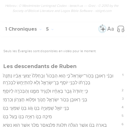
Hébreu : © Westminster Leningrad Codex - tanach.us --- Grec : © 2010 by the
Society of Biblical Literature and Logos Bible Software - sblgnt.com
1 Chroniques
5
Seuls les Évangiles sont disponibles en vidéo pour le moment.
Les descendants de Ruben
1
וּבְנֵ֨י רְאוּבֵ֥ן בְּכֽוֹר־יִשְׂרָאֵל֮ כִּ֣י ה֣וּא הַבְּכוֹר֒ וּֽבְחַלְּלוֹ֙ יְצוּעֵ֣י אָבִ֔יו נִתְּנָה֙
בְּכֹ֣רָת֔וֹ לִבְנֵ֥י יוֹסֵ֖ף בֶּן־יִשְׂרָאֵ֑ל וְלֹ֥א לְהִתְיַחֵ֖שׂ לַבְּכֹרָֽה׃
2
כִּ֤י יְהוּדָה֙ גָּבַ֣ר בְּאֶחָ֔יו וּלְנָגִ֖יד מִמֶּ֑נּוּ וְהַבְּכֹרָ֖ה לְיוֹסֵֽף׃
3
בְּנֵ֥י רְאוּבֵ֖ן בְּכ֣וֹר יִשְׂרָאֵ֑ל חֲנ֥וֹךְ וּפַלּ֖וּא חֶצְר֥וֹן וְכַרְמִֽי׃
4
בְּנֵ֖י יוֹאֵ֑ל שְׁמַֽעְיָ֥ה בְנ֛וֹ גּ֥וֹג בְּנ֖וֹ שִׁמְעִ֥י בְנֽוֹ׃
5
מִיכָ֥ה בְנ֛וֹ רְאָיָ֥ה בְנ֖וֹ בַּ֥עַל בְּנֽוֹ׃
6
בְּאֵרָ֣ה בְנ֔וֹ אֲשֶׁ֣ר הֶגְלָ֔ה תִּלְּגַ֥ת פִּלְנְאֶ֖סֶר מֶ֣לֶךְ אַשֻּׁ֑ר ה֥וּא נָשִׂ֖יא