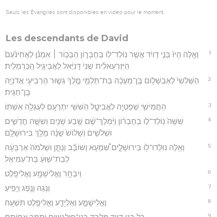
Seuls les Évangiles sont disponibles en vidéo pour le moment.
Les descendants de David
1
וְאֵ֤לֶּה הָיוּ֙ בְּנֵ֣י דָויִ֔ד אֲשֶׁ֥ר נֽוֹלַד־ל֖וֹ בְּחֶבְר֑וֹן הַבְּכ֣וֹר ׀ אַמְנֹ֗ן לַאֲחִינֹ֙עַם֙
הַיִּזְרְעֵאלִ֔ית שֵׁנִי֙ דָּנִיֵּ֔אל לַאֲבִיגַ֖יִל הַֽכַּרְמְלִֽית׃
2
הַשְּׁלִשִׁי֙ לְאַבְשָׁל֣וֹם בֶּֽן־מַעֲכָ֔ה בַּת־תַּלְמַ֖י מֶ֣לֶךְ גְּשׁ֑וּר הָרְבִיעִ֖י אֲדֹנִיָּ֥ה
בֶן־חַגִּֽית׃
3
הַחֲמִישִׁ֥י שְׁפַטְיָ֖ה לַאֲבִיטָ֑ל הַשִּׁשִּׁ֥י יִתְרְעָ֖ם לְעֶגְלָ֥ה אִשְׁתּֽוֹ׃
4
שִׁשָּׁה֙ נֽוֹלַד־ל֣וֹ בְחֶבְר֔וֹן וַיִּ֨מְלָךְ־שָׁ֔ם שֶׁ֥בַע שָׁנִ֖ים וְשִׁשָּׁ֣ה חֳדָשִׁ֑ים
וּשְׁלֹשִׁ֤ים וְשָׁלוֹשׁ֙ שָׁנָ֔ה מָלַ֖ךְ בִּירוּשָׁלִָֽם׃
5
וְאֵ֥לֶּה נוּלְּדוּ־ל֖וֹ בִּירוּשָׁלָ֑יִם שִׁ֠מְעָא וְשׁוֹבָ֞ב וְנָתָ֤ן וּשְׁלֹמֹה֙ אַרְבָּעָ֔ה
לְבַת־שׁ֖וּעַ בַּת־עַמִּיאֵֽל׃
6
וְיִבְחָ֥ר וֶאֱלִישָׁמָ֖ע וֶאֱלִיפָֽלֶט׃
7
וְנֹ֥גַהּ וְנֶ֖פֶג וְיָפִֽיעַ׃
8
וֶאֱלִישָׁמָ֧ע וְאֶלְיָדָ֛ע וֶאֱלִיפֶ֖לֶט תִּשְׁעָֽה׃
9