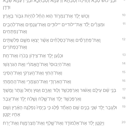
וּבְנֵ֣י כ֔וּשׁ סְבָא֙ וַחֲוִילָ֔ה וְסַבְתָּ֥א וְרַעְמָ֖א וְסַבְתְּכָ֑א וּבְנֵ֥י רַעְמָ֖א שְׁבָ֥א
וּדְדָֽן׃
10
וְכ֖וּשׁ יָלַ֣ד אֶת־נִמְר֑וֹד ה֣וּא הֵחֵ֔ל לִהְי֥וֹת גִּבּ֖וֹר בָּאָֽרֶץ׃
11
וּמִצְרַ֡יִם יָלַ֞ד אֶת־*לודיים **לוּדִ֧ים וְאֶת־עֲנָמִ֛ים וְאֶת־לְהָבִ֖ים
וְאֶת־נַפְתֻּחִֽים׃
12
וְֽאֶת־פַּתְרֻסִ֞ים וְאֶת־כַּסְלֻחִ֗ים אֲשֶׁ֨ר יָצְא֥וּ מִשָּׁ֛ם פְּלִשְׁתִּ֖ים
וְאֶת־כַּפְתֹּרִֽים׃
13
וּכְנַ֗עַן יָלַ֛ד אֶת־צִיד֥וֹן בְּכֹר֖וֹ וְאֶת־חֵֽת׃
14
וְאֶת־הַיְבוּסִי֙ וְאֶת־הָ֣אֱמֹרִ֔י וְאֵ֖ת הַגִּרְגָּשִֽׁי׃
15
וְאֶת־הַחִוִּ֥י וְאֶת־הַֽעַרְקִ֖י וְאֶת־הַסִּינִֽי׃
16
וְאֶת־הָאַרְוָדִ֥י וְאֶת־הַצְּמָרִ֖י וְאֶת־הַֽחֲמָתִֽי׃
17
בְּנֵ֣י שֵׁ֔ם עֵילָ֣ם וְאַשּׁ֔וּר וְאַרְפַּכְשַׁ֖ד וְל֣וּד וַאֲרָ֑ם וְע֥וּץ וְח֖וּל וְגֶ֥תֶר וָמֶֽשֶׁךְ׃
18
וְאַרְפַּכְשַׁ֖ד יָלַ֣ד אֶת־שָׁ֑לַח וְשֶׁ֖לַח יָלַ֥ד אֶת־עֵֽבֶר׃
19
וּלְעֵ֥בֶר יֻלַּ֖ד שְׁנֵ֣י בָנִ֑ים שֵׁ֣ם הָאֶחָ֞ד פֶּ֗לֶג כִּ֤י בְיָמָיו֙ נִפְלְגָ֣ה הָאָ֔רֶץ וְשֵׁ֥ם
אָחִ֖יו יָקְטָֽן׃
20
וְיָקְטָ֣ן יָלַ֔ד אֶת־אַלְמוֹדָ֖ד וְאֶת־שָׁ֑לֶף וְאֶת־חֲצַרְמָ֖וֶת וְאֶת־יָֽרַח׃