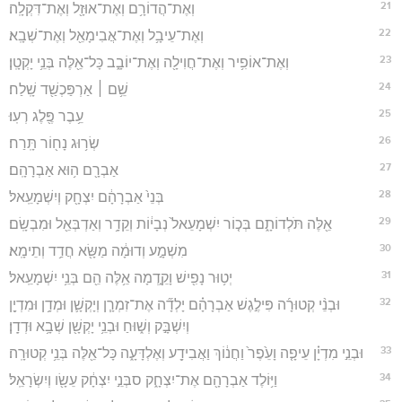
21
וְאֶת־הֲדוֹרָ֥ם וְאֶת־אוּזָ֖ל וְאֶת־דִּקְלָֽה׃
22
וְאֶת־עֵיבָ֥ל וְאֶת־אֲבִימָאֵ֖ל וְאֶת־שְׁבָֽא׃
23
וְאֶת־אוֹפִ֥יר וְאֶת־חֲוִילָ֖ה וְאֶת־יוֹבָ֑ב כָּל־אֵ֖לֶּה בְּנֵ֥י יָקְטָֽן׃
24
שֵׁ֥ם ׀ אַרְפַּכְשַׁ֖ד שָֽׁלַח׃
25
עֵ֥בֶר פֶּ֖לֶג רְעֽוּ׃
26
שְׂר֥וּג נָח֖וֹר תָּֽרַח׃
27
אַבְרָ֖ם ה֥וּא אַבְרָהָֽם׃
28
בְּנֵי֙ אַבְרָהָ֔ם יִצְחָ֖ק וְיִשְׁמָעֵֽאל׃
29
אֵ֖לֶּה תֹּלְדוֹתָ֑ם בְּכ֤וֹר יִשְׁמָעֵאל֙ נְבָי֔וֹת וְקֵדָ֥ר וְאַדְבְּאֵ֖ל וּמִבְשָֽׂם׃
30
מִשְׁמָ֣ע וְדוּמָ֔ה מַשָּׂ֖א חֲדַ֥ד וְתֵימָֽא׃
31
יְט֥וּר נָפִ֖ישׁ וָקֵ֑דְמָה אֵ֥לֶּה הֵ֖ם בְּנֵ֥י יִשְׁמָעֵֽאל׃
32
וּבְנֵ֨י קְטוּרָ֜ה פִּילֶ֣גֶשׁ אַבְרָהָ֗ם יָלְדָ֞ה אֶת־זִמְרָ֧ן וְיָקְשָׁ֛ן וּמְדָ֥ן וּמִדְיָ֖ן
וְיִשְׁבָּ֣ק וְשׁ֑וּחַ וּבְנֵ֥י יָקְשָׁ֖ן שְׁבָ֥א וּדְדָֽן׃
33
וּבְנֵ֣י מִדְיָ֗ן עֵיפָ֤ה וָעֵ֙פֶר֙ וַחֲנ֔וֹךְ וַאֲבִידָ֖ע וְאֶלְדָּעָ֑ה כָּל־אֵ֖לֶּה בְּנֵ֥י קְטוּרָֽה׃
34
וַיּ֥וֹלֶד אַבְרָהָ֖ם אֶת־יִצְחָ֑ק סבְּנֵ֣י יִצְחָ֔ק עֵשָׂ֖ו וְיִשְׂרָאֵֽל׃