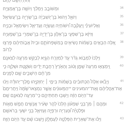
וְהִתְיַחְשָׂ֖ם לָהֶֽם׃
34
וּמְשׁוֹבָ֣ב וְיַמְלֵ֔ךְ וְיוֹשָׁ֖ה בֶּן־אֲמַצְיָֽה׃
35
וְיוֹאֵ֑ל וְיֵהוּא֙ בֶּן־י֣וֹשִׁבְיָ֔ה בֶּן־שְׂרָיָ֖ה בֶּן־עֲשִׂיאֵֽל׃
36
וְאֶלְיוֹעֵינַ֡י וְֽיַעֲקֹ֡בָה וִ֠ישׁוֹחָיָה וַעֲשָׂיָ֧ה וַעֲדִיאֵ֛ל וִישִׂימִאֵ֖ל וּבְנָיָֽה׃
37
וְזִיזָ֨א בֶן־שִׁפְעִ֧י בֶן־אַלּ֛וֹן בֶּן־יְדָיָ֥ה בֶן־שִׁמְרִ֖י בֶּן־שְׁמַֽעְיָֽה׃
38
אֵ֚לֶּה הַבָּאִ֣ים בְּשֵׁמ֔וֹת נְשִׂיאִ֖ים בְּמִשְׁפְּחוֹתָ֑ם וּבֵית֙ אֲב֣וֹתֵיהֶ֔ם פָּרְצ֖וּ
לָרֽוֹב׃
39
וַיֵּלְכוּ֙ לִמְב֣וֹא גְדֹ֔ר עַ֖ד לְמִזְרַ֣ח הַגָּ֑יְא לְבַקֵּ֥שׁ מִרְעֶ֖ה לְצֹאנָֽם׃
40
וַֽיִּמְצְא֤וּ מִרְעֶה֙ שָׁמֵ֣ן וָט֔וֹב וְהָאָ֙רֶץ֙ רַחֲבַ֣ת יָדַ֔יִם וְשֹׁקֶ֖טֶת וּשְׁלֵוָ֑ה כִּ֣י
מִן־חָ֔ם הַיֹּשְׁבִ֥ים שָׁ֖ם לְפָנִֽים׃
41
וַיָּבֹ֡אוּ אֵלֶּה֩ הַכְּתוּבִ֨ים בְּשֵׁמ֜וֹת בִּימֵ֣י ׀ יְחִזְקִיָּ֣הוּ מֶֽלֶךְ־יְהוּדָ֗ה וַיַּכּ֨וּ
אֶת־אָהֳלֵיהֶ֜ם וְאֶת־*המעינים **הַמְּעוּנִ֨ים אֲשֶׁ֤ר נִמְצְאוּ־שָׁ֙מָּה֙ וַיַּחֲרִימֻם֙
עַד־הַיּ֣וֹם הַזֶּ֔ה וַיֵּשְׁב֖וּ תַּחְתֵּיהֶ֑ם כִּֽי־מִרְעֶ֥ה לְצֹאנָ֖ם שָֽׁם׃
42
וּמֵהֶ֣ם ׀ מִן־בְּנֵ֣י שִׁמְע֗וֹן הָלְכוּ֙ לְהַ֣ר שֵׂעִ֔יר אֲנָשִׁ֖ים חֲמֵ֣שׁ מֵא֑וֹת
וּפְלַטְיָ֡ה וּ֠נְעַרְיָה וּרְפָיָ֧ה וְעֻזִּיאֵ֛ל בְּנֵ֥י יִשְׁעִ֖י בְּרֹאשָֽׁם׃
43
וַיַּכּ֕וּ אֶת־שְׁאֵרִ֥ית הַפְּלֵטָ֖ה לַעֲמָלֵ֑ק וַיֵּ֣שְׁבוּ שָׁ֔ם עַ֖ד הַיּ֥וֹם הַזֶּֽה׃