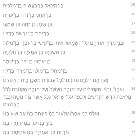
25
בֶּן־מִיכָאֵ֥ל בֶּן־בַּעֲשֵׂיָ֖ה בֶּן־מַלְכִּיָּֽה׃
26
בֶּן־אֶתְנִ֥י בֶן־זֶ֖רַח בֶּן־עֲדָיָֽה׃
27
בֶּן־אֵיתָ֥ן בֶּן־זִמָּ֖ה בֶּן־שִׁמְעִֽי׃
28
בֶּן־יַ֥חַת בֶּן־גֵּרְשֹׁ֖ם בֶּן־לֵוִֽי׃
29
וּבְנֵ֧י מְרָרִ֛י אֲחֵיהֶ֖ם עַֽל־הַשְּׂמֹ֑אול אֵיתָן֙ בֶּן־קִישִׁ֔י בֶּן־עַבְדִּ֖י בֶּן־מַלּֽוּךְ׃
30
בֶּן־חֲשַׁבְיָ֥ה בֶן־אֲמַצְיָ֖ה בֶּן־חִלְקִיָּֽה׃
31
בֶּן־אַמְצִ֥י בֶן־בָּנִ֖י בֶּן־שָֽׁמֶר׃
32
בֶּן־מַחְלִי֙ בֶּן־מוּשִׁ֔י בֶּן־מְרָרִ֖י בֶּן־לֵוִֽי׃
33
וַאֲחֵיהֶ֖ם הַלְוִיִּ֑ם נְתוּנִ֕ים לְכָ֨ל־עֲבוֹדַ֔ת מִשְׁכַּ֖ן בֵּ֥ית הָאֱלֹהִֽים׃
34
וְֽאַהֲרֹ֨ן וּבָנָ֜יו מַקְטִירִ֨ים עַל־מִזְבַּ֤ח הָֽעוֹלָה֙ וְעַל־מִזְבַּ֣ח הַקְּטֹ֔רֶת לְכֹ֕ל
מְלֶ֖אכֶת קֹ֣דֶשׁ הַקֳּדָשִׁ֑ים וּלְכַפֵּר֙ עַל־יִשְׂרָאֵ֔ל כְּכֹל֙ אֲשֶׁ֣ר צִוָּ֔ה מֹשֶׁ֖ה עֶ֥בֶד
הָאֱלֹהִֽים׃
35
וְאֵ֖לֶּה בְּנֵ֣י אַהֲרֹ֑ן אֶלְעָזָ֥ר בְּנ֛וֹ פִּֽינְחָ֥ס בְּנ֖וֹ אֲבִישׁ֥וּעַ בְּנֽוֹ׃
36
בֻּקִּ֥י בְנ֛וֹ עֻזִּ֥י בְנ֖וֹ זְרַֽחְיָ֥ה בְנֽוֹ׃
37
מְרָי֥וֹת בְּנ֛וֹ אֲמַרְיָ֥ה בְנ֖וֹ אֲחִיט֥וּב בְּנֽוֹ׃