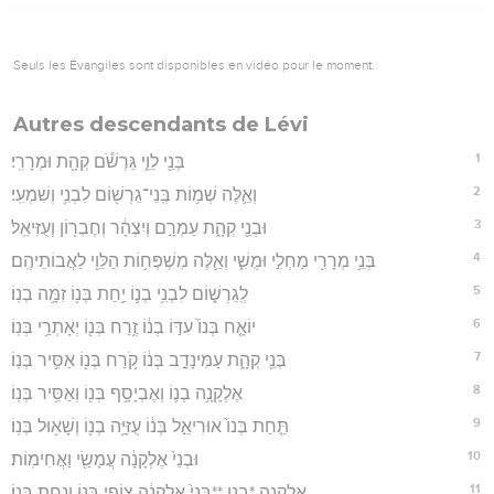
Seuls les Évangiles sont disponibles en vidéo pour le moment.
Autres descendants de Lévi
1
בְּנֵ֖י לֵוִ֑י גֵּרְשֹׁ֕ם קְהָ֖ת וּמְרָרִֽי׃
2
וְאֵ֛לֶּה שְׁמ֥וֹת בְּֽנֵי־גֵרְשׁ֖וֹם לִבְנִ֥י וְשִׁמְעִֽי׃
3
וּבְנֵ֖י קְהָ֑ת עַמְרָ֣ם וְיִצְהָ֔ר וְחֶבְר֖וֹן וְעֻזִּיאֵֽל׃
4
בְּנֵ֥י מְרָרִ֖י מַחְלִ֣י וּמֻשִׁ֑י וְאֵ֛לֶּה מִשְׁפְּח֥וֹת הַלֵּוִ֖י לַאֲבוֹתֵיהֶֽם׃
5
לְֽגֵרְשׁ֑וֹם לִבְנִ֥י בְנ֛וֹ יַ֥חַת בְּנ֖וֹ זִמָּ֥ה בְנֽוֹ׃
6
יוֹאָ֤ח בְּנוֹ֙ עִדּ֣וֹ בְנ֔וֹ זֶ֥רַח בְּנ֖וֹ יְאָתְרַ֥י בְּנֽוֹ׃
7
בְּנֵ֖י קְהָ֑ת עַמִּינָדָ֣ב בְּנ֔וֹ קֹ֥רַח בְּנ֖וֹ אַסִּ֥יר בְּנֽוֹ׃
8
אֶלְקָנָ֥ה בְנ֛וֹ וְאֶבְיָסָ֥ף בְּנ֖וֹ וְאַסִּ֥יר בְּנֽוֹ׃
9
תַּ֤חַת בְּנוֹ֙ אוּרִיאֵ֣ל בְּנ֔וֹ עֻזִּיָּ֥ה בְנ֖וֹ וְשָׁא֥וּל בְּנֽוֹ׃
10
וּבְנֵי֙ אֶלְקָנָ֔ה עֲמָשַׂ֖י וַאֲחִימֽוֹת׃
11
אֶלְקָנָ֑ה *בנו **בְּנֵי֙ אֶלְקָנָ֔ה צוֹפַ֥י בְּנ֖וֹ וְנַ֥חַת בְּנֽוֹ׃