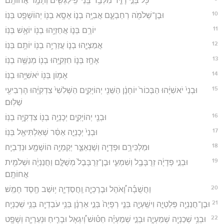
כֹּ֖ל בְּנֵ֣י דָוִ֑יד מִלְּבַ֥ד בְּֽנֵי־פִֽילַגְשִׁ֖ים וְתָמָ֥ר אֲחוֹתָֽם׃
10
וּבֶן־שְׁלֹמֹ֖ה רְחַבְעָ֑ם אֲבִיָּ֥ה בְנ֛וֹ אָסָ֥א בְנ֖וֹ יְהוֹשָׁפָ֥ט בְּנֽוֹ׃
11
יוֹרָ֥ם בְּנ֛וֹ אֲחַזְיָ֥הוּ בְנ֖וֹ יוֹאָ֥שׁ בְּנֽוֹ׃
12
אֲמַצְיָ֧הוּ בְנ֛וֹ עֲזַרְיָ֥ה בְנ֖וֹ יוֹתָ֥ם בְּנֽוֹ׃
13
אָחָ֥ז בְּנ֛וֹ חִזְקִיָּ֥הוּ בְנ֖וֹ מְנַשֶּׁ֥ה בְנֽוֹ׃
14
אָמ֥וֹן בְּנ֖וֹ יֹאשִׁיָּ֥הוּ בְנֽוֹ׃
15
וּבְנֵי֙ יֹאשִׁיָּ֔הוּ הַבְּכוֹר֙ יוֹחָנָ֔ן הַשֵּׁנִ֖י יְהוֹיָקִ֑ים הַשְּׁלִשִׁי֙ צִדְקִיָּ֔הוּ הָרְבִיעִ֖י
שַׁלּֽוּם׃
16
וּבְנֵ֖י יְהוֹיָקִ֑ים יְכָנְיָ֥ה בְנ֖וֹ צִדְקִיָּ֥ה בְנֽוֹ׃
17
וּבְנֵי֙ יְכָנְיָ֣ה אַסִּ֔ר שְׁאַלְתִּיאֵ֖ל בְּנֽוֹ׃
18
וּמַלְכִּירָ֥ם וּפְדָיָ֖ה וְשֶׁנְאַצַּ֑ר יְקַמְיָ֥ה הוֹשָׁמָ֖ע וּנְדַבְיָֽה׃
19
וּבְנֵ֣י פְדָיָ֔ה זְרֻבָּבֶ֖ל וְשִׁמְעִ֑י וּבֶן־זְרֻבָּבֶל֙ מְשֻׁלָּ֣ם וַחֲנַנְיָ֔ה וּשְׁלֹמִ֖ית
אֲחוֹתָֽם׃
20
וַחֲשֻׁבָ֡ה וָ֠אֹהֶל וּבֶרֶכְיָ֧ה וַֽחֲסַדְיָ֛ה י֥וּשַׁב חֶ֖סֶד חָמֵֽשׁ׃
21
וּבֶן־חֲנַנְיָ֖ה פְּלַטְיָ֣ה וִישַֽׁעְיָ֑ה בְּנֵ֤י רְפָיָה֙ בְּנֵ֣י אַרְנָ֔ן בְּנֵ֥י עֹבַדְיָ֖ה בְּנֵ֥י שְׁכַנְיָֽה׃
22
וּבְנֵ֥י שְׁכַנְיָ֖ה שְׁמַעְיָ֑ה וּבְנֵ֣י שְׁמַעְיָ֗ה חַטּ֡וּשׁ וְ֠יִגְאָל וּבָרִ֧יחַ וּנְעַרְיָ֛ה וְשָׁפָ֖ט