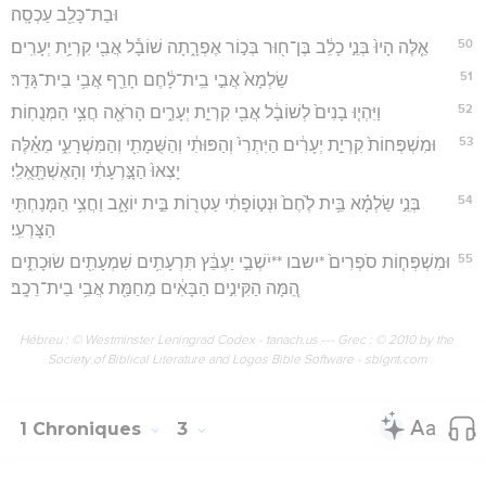
וּבַת־כָּלֵ֖ב עַכְסָֽה׃
50
אֵ֤לֶּה הָיוּ֙ בְּנֵ֣י כָלֵ֔ב בֶּן־ח֖וּר בְּכ֣וֹר אֶפְרָ֑תָה שׁוֹבָ֕ל אֲבִ֖י קִרְיַ֥ת יְעָרִֽים׃
51
שַׂלְמָא֙ אֲבִ֣י בֵֽית־לָ֔חֶם חָרֵ֖ף אֲבִ֥י בֵית־גָּדֵֽר׃
52
וַיִּהְי֤וּ בָנִים֙ לְשׁוֹבָ֔ל אֲבִ֖י קִרְיַ֣ת יְעָרִ֑ים הָרֹאֶ֖ה חֲצִ֥י הַמְּנֻחֽוֹת׃
53
וּמִשְׁפְּחוֹת֙ קִרְיַ֣ת יְעָרִ֔ים הַיִּתְרִי֙ וְהַפּוּתִ֔י וְהַשֻּׁמָתִ֖י וְהַמִּשְׁרָעִ֑י מֵאֵ֗לֶּה
יָצְאוּ֙ הַצָּ֣רְעָתִ֔י וְהָאֶשְׁתָּ֖אֻֽלִֽי׃
54
בְּנֵ֣י שַׂלְמָ֗א בֵּ֥ית לֶ֙חֶם֙ וּנְט֣וֹפָתִ֔י עַטְר֖וֹת בֵּ֣ית יוֹאָ֑ב וַחֲצִ֥י הַמָּנַחְתִּ֖י
הַצָּרְעִֽי׃
55
וּמִשְׁפְּח֤וֹת סֹפְרִים֙ *ישבו **יֹשְׁבֵ֣י יַעְבֵּ֔ץ תִּרְעָתִ֥ים שִׁמְעָתִ֖ים שׂוּכָתִ֑ים
הֵ֚מָּה הַקִּינִ֣ים הַבָּאִ֔ים מֵחַמַּ֖ת אֲבִ֥י בֵית־רֵכָֽב׃
Hébreu : © Westminster Leningrad Codex - tanach.us --- Grec : © 2010 by the
Society of Biblical Literature and Logos Bible Software - sblgnt.com
1 Chroniques
3