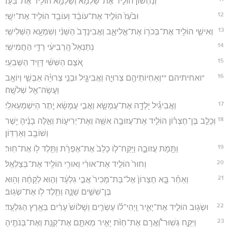
וְנַחְשׁוֹן֙ הוֹלִ֣יד אֶת־שַׂלְמָ֔א וְשַׂלְמָ֖א הוֹלִ֥יד אֶת־בֹּֽעַז׃
12
וּבֹ֙עַז֙ הוֹלִ֣יד אֶת־עוֹבֵ֔ד וְעוֹבֵ֖ד הוֹלִ֥יד אֶת־יִשָֽׁי׃
13
וְאִישַׁ֛י הוֹלִ֥יד אֶת־בְּכֹר֖וֹ אֶת־אֱלִיאָ֑ב וַאֲבִינָדָב֙ הַשֵּׁנִ֔י וְשִׁמְעָ֖א הַשְּׁלִישִֽׁי׃
14
נְתַנְאֵל֙ הָֽרְבִיעִ֔י רַדַּ֖י הַחֲמִישִֽׁי׃
15
אֹ֚צֶם הַשִּׁשִּׁ֔י דָּוִ֖יד הַשְּׁבִעִֽי׃
16
*ואחיתיהם **וְאַחְיוֹתֵיהֶ֖ם צְרוּיָ֣ה וַאֲבִיגָ֑יִל וּבְנֵ֣י צְרוּיָ֗ה אַבְשַׁ֛י וְיוֹאָ֥ב
וַעֲשָׂה־אֵ֖ל שְׁלֹשָֽׁה׃
17
וַאֲבִיגַ֕יִל יָלְדָ֖ה אֶת־עֲמָשָׂ֑א וַאֲבִ֣י עֲמָשָׂ֔א יֶ֖תֶר הַיִּשְׁמְעֵאלִֽי׃
18
וְכָלֵ֣ב בֶּן־חֶצְר֗וֹן הוֹלִ֛יד אֶת־עֲזוּבָ֥ה אִשָּׁ֖ה וְאֶת־יְרִיע֑וֹת וְאֵ֣לֶּה בָנֶ֔יהָ יֵ֥שֶׁר
וְשׁוֹבָ֖ב וְאַרְדּֽוֹן׃
19
וַתָּ֖מָת עֲזוּבָ֑ה וַיִּֽקַּֽח־ל֤וֹ כָלֵב֙ אֶת־אֶפְרָ֔ת וַתֵּ֥לֶד ל֖וֹ אֶת־חֽוּר׃
20
וְחוּר֙ הוֹלִ֣יד אֶת־אוּרִ֔י וְאוּרִ֖י הוֹלִ֥יד אֶת־בְּצַלְאֵֽל׃
21
וְאַחַ֗ר בָּ֤א חֶצְרוֹן֙ אֶל־בַּת־מָכִיר֙ אֲבִ֣י גִלְעָ֔ד וְה֣וּא לְקָחָ֔הּ וְה֖וּא
בֶּן־שִׁשִּׁ֣ים שָׁנָ֑ה וַתֵּ֥לֶד ל֖וֹ אֶת־שְׂגֽוּב׃
22
וּשְׂג֖וּב הוֹלִ֣יד אֶת־יָאִ֑יר וַֽיְהִי־ל֗וֹ עֶשְׂרִ֤ים וְשָׁלוֹשׁ֙ עָרִ֔ים בְּאֶ֖רֶץ הַגִּלְעָֽד׃
23
וַיִּקַּ֣ח גְּשֽׁוּר־וַ֠אֲרָם אֶת־חַוֺּ֨ת יָאִ֧יר מֵאִתָּ֛ם אֶת־קְנָ֥ת וְאֶת־בְּנֹתֶ֖יהָ