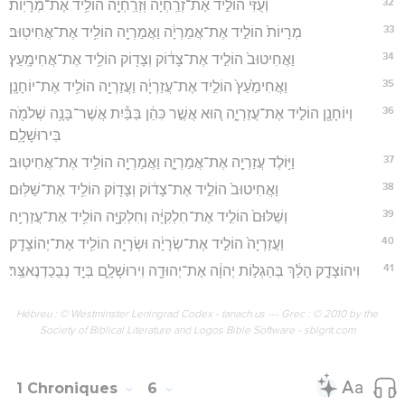
32
וְעֻזִּי֙ הוֹלִ֣יד אֶת־זְרַֽחְיָ֔ה וּֽזְרַֽחְיָ֖ה הוֹלִ֥יד אֶת־מְרָיֽוֹת׃
33
מְרָיוֹת֙ הוֹלִ֣יד אֶת־אֲמַרְיָ֔ה וַאֲמַרְיָ֖ה הוֹלִ֥יד אֶת־אֲחִיטֽוּב׃
34
וַאֲחִיטוּב֙ הוֹלִ֣יד אֶת־צָד֔וֹק וְצָד֖וֹק הוֹלִ֥יד אֶת־אֲחִימָֽעַץ׃
35
וַאֲחִימַ֙עַץ֙ הוֹלִ֣יד אֶת־עֲזַרְיָ֔ה וַעֲזַרְיָ֖ה הוֹלִ֥יד אֶת־יוֹחָנָֽן׃
36
וְיוֹחָנָ֖ן הוֹלִ֣יד אֶת־עֲזַרְיָ֑ה ה֚וּא אֲשֶׁ֣ר כִּהֵ֔ן בַּבַּ֕יִת אֲשֶׁר־בָּנָ֥ה שְׁלֹמֹ֖ה
בִּירוּשָׁלִָֽם׃
37
וַיּ֥וֹלֶד עֲזַרְיָ֖ה אֶת־אֲמַרְיָ֑ה וַאֲמַרְיָ֖ה הוֹלִ֥יד אֶת־אֲחִיטֽוּב׃
38
וַאֲחִיטוּב֙ הוֹלִ֣יד אֶת־צָד֔וֹק וְצָד֖וֹק הוֹלִ֥יד אֶת־שַׁלּֽוּם׃
39
וְשַׁלּוּם֙ הוֹלִ֣יד אֶת־חִלְקִיָּ֔ה וְחִלְקִיָּ֖ה הוֹלִ֥יד אֶת־עֲזַרְיָֽה׃
40
וַעֲזַרְיָה֙ הוֹלִ֣יד אֶת־שְׂרָיָ֔ה וּשְׂרָיָ֖ה הוֹלִ֥יד אֶת־יְהוֹצָדָֽק׃
41
וִיהוֹצָדָ֣ק הָלַ֔ךְ בְּהַגְל֣וֹת יְהוָ֔ה אֶת־יְהוּדָ֖ה וִירוּשָׁלִָ֑ם בְּיַ֖ד נְבֻכַדְנֶאצַּֽר׃
Hébreu : © Westminster Leningrad Codex - tanach.us --- Grec : © 2010 by the
Society of Biblical Literature and Logos Bible Software - sblgnt.com
1 Chroniques
6