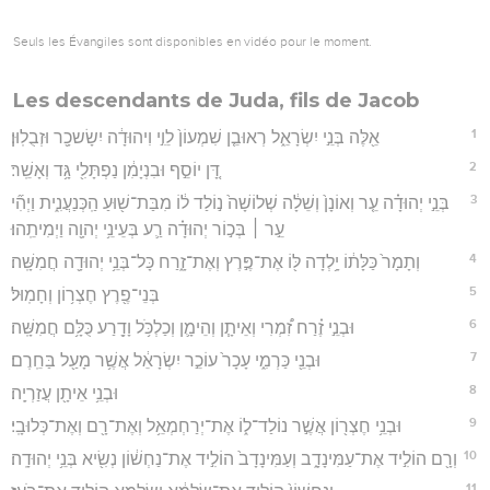
Seuls les Évangiles sont disponibles en vidéo pour le moment.
Les descendants de Juda, fils de Jacob
1
אֵ֖לֶּה בְּנֵ֣י יִשְׂרָאֵ֑ל רְאוּבֵ֤ן שִׁמְעוֹן֙ לֵוִ֣י וִיהוּדָ֔ה יִשָׂשכָ֖ר וּזְבֻלֽוּן׃
2
דָּ֚ן יוֹסֵ֣ף וּבִנְיָמִ֔ן נַפְתָּלִ֖י גָּ֥ד וְאָשֵֽׁר׃
3
בְּנֵ֣י יְהוּדָ֗ה עֵ֤ר וְאוֹנָן֙ וְשֵׁלָ֔ה שְׁלוֹשָׁה֙ נ֣וֹלַד ל֔וֹ מִבַּת־שׁ֖וּעַ הַֽכְּנַעֲנִ֑ית וַיְהִ֞י
עֵ֣ר ׀ בְּכ֣וֹר יְהוּדָ֗ה רַ֛ע בְּעֵינֵ֥י יְהוָ֖ה וַיְמִיתֵֽהוּ׃
4
וְתָמָר֙ כַּלָּת֔וֹ יָ֥לְדָה לּ֖וֹ אֶת־פֶּ֣רֶץ וְאֶת־זָ֑רַח כָּל־בְּנֵ֥י יְהוּדָ֖ה חֲמִשָּֽׁה׃
5
בְּנֵי־פֶ֖רֶץ חֶצְר֥וֹן וְחָמֽוּל׃
6
וּבְנֵ֣י זֶ֗רַח זִ֠מְרִי וְאֵיתָ֧ן וְהֵימָ֛ן וְכַלְכֹּ֥ל וָדָ֖רַע כֻּלָּ֥ם חֲמִשָּֽׁה׃
7
וּבְנֵ֖י כַּרְמִ֑י עָכָר֙ עוֹכֵ֣ר יִשְׂרָאֵ֔ל אֲשֶׁ֥ר מָעַ֖ל בַּחֵֽרֶם׃
8
וּבְנֵ֥י אֵיתָ֖ן עֲזַרְיָֽה׃
9
וּבְנֵ֥י חֶצְר֖וֹן אֲשֶׁ֣ר נוֹלַד־ל֑וֹ אֶת־יְרַחְמְאֵ֥ל וְאֶת־רָ֖ם וְאֶת־כְּלוּבָֽי׃
10
וְרָ֖ם הוֹלִ֣יד אֶת־עַמִּינָדָ֑ב וְעַמִּינָדָב֙ הוֹלִ֣יד אֶת־נַחְשׁ֔וֹן נְשִׂ֖יא בְּנֵ֥י יְהוּדָֽה׃
11