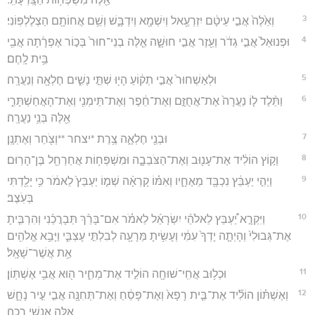
3
וְאֵ֙לֶּה֙ אֲבִ֣י עֵיטָ֔ם יִזְרְעֶ֥אל וְיִשְׁמָ֖א וְיִדְבָּ֑שׁ וְשֵׁ֥ם אֲחוֹתָ֖ם הַצְלֶלְפּֽוֹנִי׃
4
וּפְנוּאֵל֙ אֲבִ֣י גְדֹ֔ר וְעֵ֖זֶר אֲבִ֣י חוּשָׁ֑ה אֵ֤לֶּה בְנֵי־חוּר֙ בְּכ֣וֹר אֶפְרָ֔תָה אֲבִ֖י
בֵּ֥ית לָֽחֶם׃
5
וּלְאַשְׁחוּר֙ אֲבִ֣י תְק֔וֹעַ הָי֖וּ שְׁתֵּ֣י נָשִׁ֑ים חֶלְאָ֖ה וְנַעֲרָֽה׃
6
וַתֵּ֨לֶד ל֤וֹ נַעֲרָה֙ אֶת־אֲחֻזָּ֣ם וְאֶת־חֵ֔פֶר וְאֶת־תֵּימְנִ֖י וְאֶת־הָאֲחַשְׁתָּרִ֑י
אֵ֖לֶּה בְּנֵ֥י נַעֲרָֽה׃
7
וּבְנֵ֖י חֶלְאָ֑ה צֶ֥רֶת *יצחר **וְצֹ֖חַר וְאֶתְנָֽן׃
8
וְק֣וֹץ הוֹלִ֔יד אֶת־עָנ֖וּב וְאֶת־הַצֹּבֵבָ֑ה וּמִשְׁפְּח֥וֹת אֲחַרְחֵ֖ל בֶּן־הָרֽוּם׃
9
וַיְהִ֣י יַעְבֵּ֔ץ נִכְבָּ֖ד מֵאֶחָ֑יו וְאִמּ֗וֹ קָרְאָ֨ה שְׁמ֤וֹ יַעְבֵּץ֙ לֵאמֹ֔ר כִּ֥י יָלַ֖דְתִּי
בְּעֹֽצֶב׃
10
וַיִּקְרָ֣א יַ֠עְבֵּץ לֵאלֹהֵ֨י יִשְׂרָאֵ֜ל לֵאמֹ֗ר אִם־בָּרֵ֨ךְ תְּבָרֲכֵ֜נִי וְהִרְבִּ֤יתָ
אֶת־גְּבוּלִי֙ וְהָיְתָ֤ה יָדְךָ֙ עִמִּ֔י וְעָשִׂ֥יתָ מֵּרָעָ֖ה לְבִלְתִּ֣י עָצְבִּ֑י וַיָּבֵ֥א אֱלֹהִ֖ים
אֵ֥ת אֲשֶׁר־שָׁאָֽל׃
11
וּכְל֥וּב אֲחִֽי־שׁוּחָ֖ה הוֹלִ֣יד אֶת־מְחִ֑יר ה֖וּא אֲבִ֥י אֶשְׁתּֽוֹן׃
12
וְאֶשְׁתּ֗וֹן הוֹלִ֞יד אֶת־בֵּ֤ית רָפָא֙ וְאֶת־פָּסֵ֔חַ וְאֶת־תְּחִנָּ֖ה אֲבִ֣י עִ֣יר נָחָ֑שׁ
אֵ֖לֶּה אַנְשֵׁ֥י רֵכָֽה׃