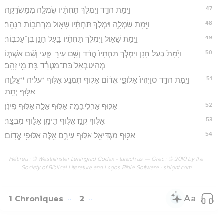
47
וַיָּ֖מָת הֲדָ֑ד וַיִּמְלֹ֣ךְ תַּחְתָּ֔יו שַׂמְלָ֖ה מִמַּשְׂרֵקָֽה׃
48
וַיָּ֖מָת שַׂמְלָ֑ה וַיִּמְלֹ֣ךְ תַּחְתָּ֔יו שָׁא֖וּל מֵרְחֹב֥וֹת הַנָּהָֽר׃
49
וַיָּ֖מָת שָׁא֑וּל וַיִּמְלֹ֣ךְ תַּחְתָּ֔יו בַּ֥עַל חָנָ֖ן בֶּן־עַכְבּֽוֹר׃
50
וַיָּ֙מָת֙ בַּ֣עַל חָנָ֔ן וַיִּמְלֹ֤ךְ תַּחְתָּיו֙ הֲדַ֔ד וְשֵׁ֥ם עִיר֖וֹ פָּ֑עִי וְשֵׁ֨ם אִשְׁתּ֤וֹ
מְהֵיטַבְאֵל֙ בַּת־מַטְרֵ֔ד בַּ֖ת מֵ֥י זָהָֽב׃
51
וַיָּ֖מָת הֲדָ֑ד סוַיִּהְיוּ֙ אַלּוּפֵ֣י אֱד֔וֹם אַלּ֥וּף תִּמְנָ֛ע אַלּ֥וּף *עליה **עַֽלְוָ֖ה
אַלּ֥וּף יְתֵֽת׃
52
אַלּ֧וּף אָהֳלִיבָמָ֛ה אַלּ֥וּף אֵלָ֖ה אַלּ֥וּף פִּינֹֽן׃
53
אַלּ֥וּף קְנַ֛ז אַלּ֥וּף תֵּימָ֖ן אַלּ֣וּף מִבְצָֽר׃
54
אַלּ֥וּף מַגְדִּיאֵ֖ל אַלּ֣וּף עִירָ֑ם אֵ֖לֶּה אַלּוּפֵ֥י אֱדֽוֹם׃
Hébreu : © Westminster Leningrad Codex - tanach.us --- Grec : © 2010 by the
Society of Biblical Literature and Logos Bible Software - sblgnt.com
1 Chroniques
2