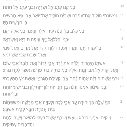
13
וּבְנֵ֣י קְנַ֔ז עָתְנִיאֵ֖ל וּשְׂרָיָ֑ה וּבְנֵ֥י עָתְנִיאֵ֖ל חֲתַֽת׃
14
וּמְעוֹנֹתַ֖י הוֹלִ֣יד אֶת־עָפְרָ֑ה וּשְׂרָיָ֗ה הוֹלִ֤יד אֶת־יוֹאָב֙ אֲבִי֙ גֵּ֣יא חֲרָשִׁ֔ים
כִּ֥י חֲרָשִׁ֖ים הָיֽוּ׃
15
וּבְנֵי֙ כָּלֵ֣ב בֶּן־יְפֻנֶּ֔ה עִ֥ירוּ אֵלָ֖ה וָנָ֑עַם וּבְנֵ֥י אֵלָ֖ה וּקְנַֽז׃
16
וּבְנֵ֖י יְהַלֶּלְאֵ֑ל זִ֣יף וְזִיפָ֔ה תִּירְיָ֖א וַאֲשַׂרְאֵֽל׃
17
וּבֶן־עֶזְרָ֔ה יֶ֥תֶר וּמֶ֖רֶד וְעֵ֣פֶר וְיָל֑וֹן וַתַּ֙הַר֙ אֶת־מִרְיָ֣ם וְאֶת־שַׁמַּ֔י
וְאֶת־יִשְׁבָּ֖ח אֲבִ֥י אֶשְׁתְּמֹֽעַ׃
18
וְאִשְׁתּ֣וֹ הַיְהֻדִיָּ֗ה יָלְדָ֞ה אֶת־יֶ֨רֶד אֲבִ֤י גְדוֹר֙ וְאֶת־חֶ֙בֶר֙ אֲבִ֣י שׂוֹכ֔וֹ
וְאֶת־יְקֽוּתִיאֵ֖ל אֲבִ֣י זָנ֑וֹחַ וְאֵ֗לֶּה בְּנֵי֙ בִּתְיָ֣ה בַת־פַּרְעֹ֔ה אֲשֶׁ֥ר לָקַ֖ח מָֽרֶד׃
19
וּבְנֵי֙ אֵ֣שֶׁת הֽוֹדִיָּ֔ה אֲח֣וֹת נַ֔חַם אֲבִ֥י קְעִילָ֖ה הַגַּרְמִ֑י וְאֶשְׁתְּמֹ֖עַ הַמַּעֲכָתִֽי׃
20
וּבְנֵ֣י שִׁימ֔וֹן אַמְנ֣וֹן וְרִנָּ֔ה בֶּן־חָנָ֖ן *ותולון **וְתִיל֑וֹן וּבְנֵ֣י יִשְׁעִ֔י זוֹחֵ֖ת
וּבֶן־זוֹחֵֽת׃
21
בְּנֵי֙ שֵׁלָ֣ה בֶן־יְהוּדָ֔ה עֵ֚ר אֲבִ֣י לֵכָ֔ה וְלַעְדָּ֖ה אֲבִ֣י מָרֵשָׁ֑ה וּמִשְׁפְּח֛וֹת
בֵּית־עֲבֹדַ֥ת הַבֻּ֖ץ לְבֵ֥ית אַשְׁבֵּֽעַ׃
22
וְיוֹקִ֞ים וְאַנְשֵׁ֣י כֹזֵבָ֗א וְיוֹאָ֧שׁ וְשָׂרָ֛ף אֲשֶׁר־בָּעֲל֥וּ לְמוֹאָ֖ב וְיָשֻׁ֣בִי לָ֑חֶם
וְהַדְּבָרִ֖ים עַתִּיקִֽים׃