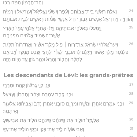
וְהַר־חֶרְמ֖וֹן הֵ֥מָּה רָבֽוּ׃
24
וְאֵ֖לֶּה רָאשֵׁ֣י בֵית־אֲבוֹתָ֑ם וְעֵ֡פֶר וְיִשְׁעִ֡י וֶאֱלִיאֵ֡ל וְ֠עַזְרִיאֵל וְיִרְמְיָ֨ה
וְהוֹדַוְיָ֜ה וְיַחְדִּיאֵ֗ל אֲנָשִׁים֙ גִּבּ֣וֹרֵי חַ֔יִל אַנְשֵׁ֣י שֵׁמ֔וֹת רָאשִׁ֖ים לְבֵ֥ית אֲבוֹתָֽם׃
25
וַיִּֽמְעֲל֔וּ בֵּאלֹהֵ֖י אֲבוֹתֵיהֶ֑ם וַיִּזְנ֗וּ אַחֲרֵי֙ אֱלֹהֵ֣י עַמֵּי־הָאָ֔רֶץ
אֲשֶׁר־הִשְׁמִ֥יד אֱלֹהִ֖ים מִפְּנֵיהֶֽם׃
26
וַיָּעַר֩ אֱלֹהֵ֨י יִשְׂרָאֵ֜ל אֶת־ר֣וּחַ ׀ פּ֣וּל מֶֽלֶךְ־אַשּׁ֗וּר וְאֶת־ר֙וּחַ֙ תִּלְּגַ֤ת
פִּלְנֶ֙סֶר֙ מֶ֣לֶךְ אַשּׁ֔וּר וַיַּגְלֵם֙ לָראוּבֵנִ֣י וְלַגָּדִ֔י וְלַחֲצִ֖י שֵׁ֣בֶט מְנַשֶּׁ֑ה וַ֠יְבִיאֵם
לַחְלַ֨ח וְחָב֤וֹר וְהָרָא֙ וּנְהַ֣ר גּוֹזָ֔ן עַ֖ד הַיּ֥וֹם הַזֶּֽה׃
Les descendants de Lévi: les grands-prêtres
27
בְּנֵ֖י לֵוִ֑י גֵּרְשׁ֕וֹן קְהָ֖ת וּמְרָרִֽי׃
28
וּבְנֵ֖י קְהָ֑ת עַמְרָ֣ם יִצְהָ֔ר וְחֶבְר֖וֹן וְעֻזִּיאֵֽל׃
29
וּבְנֵ֣י עַמְרָ֔ם אַהֲרֹ֥ן וּמֹשֶׁ֖ה וּמִרְיָ֑ם סוּבְנֵ֣י אַהֲרֹ֔ן נָדָב֙ וַאֲבִיה֔וּא אֶלְעָזָ֖ר
וְאִיתָמָֽר׃
30
אֶלְעָזָר֙ הוֹלִ֣יד אֶת־פִּֽינְחָ֔ס פִּֽינְחָ֖ס הֹלִ֥יד אֶת־אֲבִישֽׁוּעַ׃
31
וַאֲבִישׁ֙וּעַ֙ הוֹלִ֣יד אֶת־בֻּקִּ֔י וּבֻקִּ֖י הוֹלִ֥יד אֶת־עֻזִּֽי׃