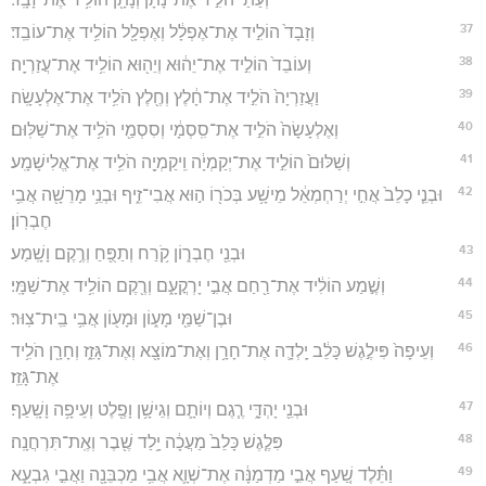
37
וְזָבָד֙ הוֹלִ֣יד אֶת־אֶפְלָ֔ל וְאֶפְלָ֖ל הוֹלִ֥יד אֶת־עוֹבֵֽד׃
38
וְעוֹבֵד֙ הוֹלִ֣יד אֶת־יֵה֔וּא וְיֵה֖וּא הוֹלִ֥יד אֶת־עֲזַרְיָֽה׃
39
וַעֲזַרְיָה֙ הֹלִ֣יד אֶת־חָ֔לֶץ וְחֶ֖לֶץ הֹלִ֥יד אֶת־אֶלְעָשָֽׂה׃
40
וְאֶלְעָשָׂה֙ הֹלִ֣יד אֶת־סִֽסְמָ֔י וְסִסְמַ֖י הֹלִ֥יד אֶת־שַׁלּֽוּם׃
41
וְשַׁלּוּם֙ הוֹלִ֣יד אֶת־יְקַמְיָ֔ה וִֽיקַמְיָ֖ה הֹלִ֥יד אֶת־אֱלִישָׁמָֽע׃
42
וּבְנֵ֤י כָלֵב֙ אֲחִ֣י יְרַחְמְאֵ֔ל מֵישָׁ֥ע בְּכֹר֖וֹ ה֣וּא אֲבִי־זִ֑יף וּבְנֵ֥י מָרֵשָׁ֖ה אֲבִ֥י
חֶבְרֽוֹן׃
43
וּבְנֵ֖י חֶבְר֑וֹן קֹ֥רַח וְתַפֻּ֖חַ וְרֶ֥קֶם וָשָֽׁמַע׃
44
וְשֶׁ֣מַע הוֹלִ֔יד אֶת־רַ֖חַם אֲבִ֣י יָרְקֳעָ֑ם וְרֶ֖קֶם הוֹלִ֥יד אֶת־שַׁמָּֽי׃
45
וּבֶן־שַׁמַּ֖י מָע֑וֹן וּמָע֖וֹן אֲבִ֥י בֵֽית־צֽוּר׃
46
וְעֵיפָה֙ פִּילֶ֣גֶשׁ כָּלֵ֔ב יָֽלְדָ֛ה אֶת־חָרָ֥ן וְאֶת־מוֹצָ֖א וְאֶת־גָּזֵ֑ז וְחָרָ֖ן הֹלִ֥יד
אֶת־גָּזֵֽז׃
47
וּבְנֵ֖י יָהְדָּ֑י רֶ֧גֶם וְיוֹתָ֛ם וְגֵישָׁ֥ן וָפֶ֖לֶט וְעֵיפָ֥ה וָשָֽׁעַף׃
48
פִּלֶ֤גֶשׁ כָּלֵב֙ מַעֲכָ֔ה יָ֥לַד שֶׁ֖בֶר וְאֶֽת־תִּרְחֲנָֽה׃
49
וַתֵּ֗לֶד שַׁ֚עַף אֲבִ֣י מַדְמַנָּ֔ה אֶת־שְׁוָ֛א אֲבִ֥י מַכְבֵּנָ֖ה וַאֲבִ֣י גִבְעָ֑א