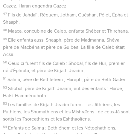
Gazez. Haran engendra Gazez.
47
Fils de Jahdaï : Réguem, Jotham, Guéshan, Pélet, Épha et
Shaaph.
48
Maaca, concubine de Caleb, enfanta Shéber et Thirchana.
49
Elle enfanta aussi Shaaph, père de Madmanna, Shéva,
père de Macbéna et père de Guibea. La fille de Caleb était
Acsa.
50
Ceux-ci furent fils de Caleb : Shobal, fils de Hur, premier-
né d'Éphrata, et père de Kirjath-Jearim ;
51
Salma, père de Bethléhem ; Hareph, père de Beth-Gader.
52
Shobal, père de Kirjath-Jearim, eut des enfants : Haroë,
Hatsi-Hamménuhoth.
53
Les familles de Kirjath-Jearim furent : les Jithriens, les
Puthiens, les Shumathiens et les Mishraïens ; de ceux-là sont
sortis les Tsoreathiens et les Eshthaoliens.
54
Enfants de Salma : Bethléhem et les Nétophathiens,