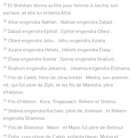
35
Et Shéshan donna sa fille pour femme à Jarcha, son
esclave, et elle lui enfanta Attaï.
36
Attaï engendra Nathan ; Nathan engendra Zabad ;
37
Zabad engendra Ephlal ; Ephlal engendra Obed ;
38
Obed engendra Jéhu ; Jéhu engendra Azaria ;
39
Azaria engendra Hélets ; Hélets engendra Élasa ;
40
Élasa engendra Sismaï ; Sismaï engendra Shallum ;
41
Shallum engendra Jékamia ; Jékamia engendra Élishama.
42
Fils de Caleb, frère de Jérachméel : Mésha, son premier-
né, qui fut père de Ziph, et les fils de Marésha, père
d'Hébron.
43
Fils d'Hébron : Kora, Thappuach, Rékem et Shéma.
44
Shéma engendra Racham, père de Jorkéam ; et Rékem
engendra Shammaï.
45
Fils de Shammaï : Maon ; et Maon fut père de Bethsur.
46
Épha, concubine de Caleb, enfanta Haran, Motsa et