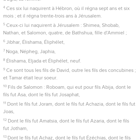
4
Ces six lui naquirent à Hébron, où il régna sept ans et six
mois ; et il régna trente-trois ans à Jérusalem.
5
Ceux-ci lui naquirent à Jérusalem : Shimea, Shobab,
Nathan, et Salomon, quatre, de Bathshua, fille d'Ammiel ;
6
Jibhar, Élishama, Éliphélet,
7
Noga, Népheg, Japhia,
8
Élishama, Eljada et Éliphélet, neuf.
9
Ce sont tous les fils de David, outre les fils des concubines ;
et Tamar était leur soeur.
10
Fils de Salomon : Roboam, qui eut pour fils Abija, dont le
fils fut Asa, dont le fils fut Josaphat,
11
Dont le fils fut Joram, dont le fils fut Achazia, dont le fils fut
Joas,
12
Dont le fils fut Amatsia, dont le fils fut Azaria, dont le fils
fut Jotham,
13
Dont le fils fut Achaz, dont le fils fut Ézéchias, dont le fils