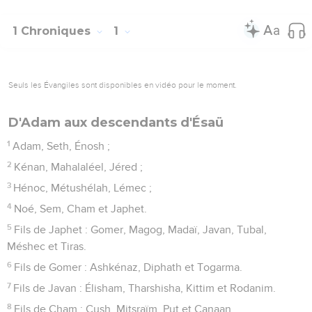
1 Chroniques
1
Seuls les Évangiles sont disponibles en vidéo pour le moment.
D'Adam aux descendants d'Ésaü
1
Adam, Seth, Énosh ;
2
Kénan, Mahalaléel, Jéred ;
3
Hénoc, Métushélah, Lémec ;
4
Noé, Sem, Cham et Japhet.
5
Fils de Japhet : Gomer, Magog, Madaï, Javan, Tubal,
Méshec et Tiras.
6
Fils de Gomer : Ashkénaz, Diphath et Togarma.
7
Fils de Javan : Élisham, Tharshisha, Kittim et Rodanim.
8
Fils de Cham : Cush, Mitsraïm, Put et Canaan.