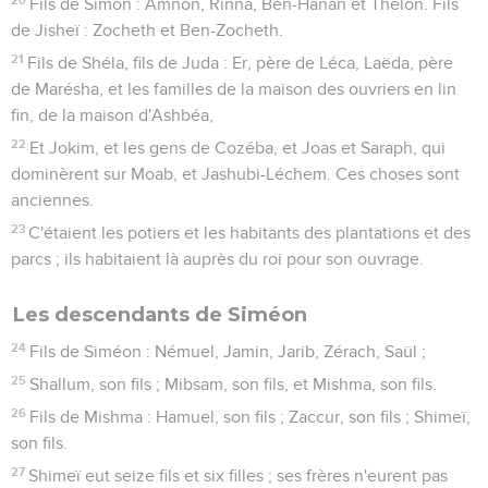
Fils de Simon : Amnon, Rinna, Ben-Hanan et Thélon. Fils
de Jisheï : Zocheth et Ben-Zocheth.
21
Fils de Shéla, fils de Juda : Er, père de Léca, Laëda, père
de Marésha, et les familles de la maison des ouvriers en lin
fin, de la maison d'Ashbéa,
22
Et Jokim, et les gens de Cozéba, et Joas et Saraph, qui
dominèrent sur Moab, et Jashubi-Léchem. Ces choses sont
anciennes.
23
C'étaient les potiers et les habitants des plantations et des
parcs ; ils habitaient là auprès du roi pour son ouvrage.
Les descendants de Siméon
24
Fils de Siméon : Némuel, Jamin, Jarib, Zérach, Saül ;
25
Shallum, son fils ; Mibsam, son fils, et Mishma, son fils.
26
Fils de Mishma : Hamuel, son fils ; Zaccur, son fils ; Shimeï,
son fils.
27
Shimeï eut seize fils et six filles ; ses frères n'eurent pas