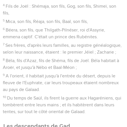
4
Fils de Joël : Shémaja, son fils, Gog, son fils, Shimeï, son
fils,
5
Mica, son fils, Réaja, son fils, Baal, son fils,
6
Béera, son fils, que Thilgath-Pilnéser, roi d'Assyrie,
emmena captif. C'était un prince des Rubénites.
7
Ses frères, d'après leurs familles, au registre généalogique,
selon leur naissance, étaient : le premier Jéïel ; Zacharie ;
8
Béla, fils d'Azaz, fils de Shéma, fils de Joël. Béla habitait à
Aroër, et jusqu'à Nébo et Baal-Méon ;
9
A l'orient, il habitait jusqu'à l'entrée du désert, depuis le
fleuve de l'Euphrate, car leurs troupeaux étaient nombreux
au pays de Galaad.
10
Du temps de Saül, ils firent la guerre aux Hagaréniens, qui
tombèrent entre leurs mains ; et ils habitèrent dans leurs
tentes, sur tout le côté oriental de Galaad.
Les descendants de Gad