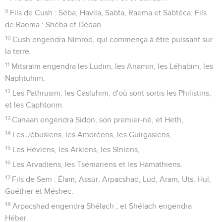
9
Fils de Cush : Séba, Havila, Sabta, Raema et Sabtéca. Fils
de Raema : Shéba et Dédan.
10
Cush engendra Nimrod, qui commença à être puissant sur
la terre.
11
Mitsraïm engendra les Ludim, les Anamin, les Léhabim, les
Naphtuhim,
12
Les Pathrusim, les Casluhim, d'où sont sortis les Philistins,
et les Caphtorim.
13
Canaan engendra Sidon, son premier-né, et Heth,
14
Les Jébusiens, les Amoréens, les Guirgasiens,
15
Les Héviens, les Arkiens, les Siniens,
16
Les Arvadiens, les Tsémariens et les Hamathiens.
17
Fils de Sem : Élam, Assur, Arpacshad, Lud, Aram, Uts, Hul,
Guéther et Méshec.
18
Arpacshad engendra Shélach ; et Shélach engendra
Héber.