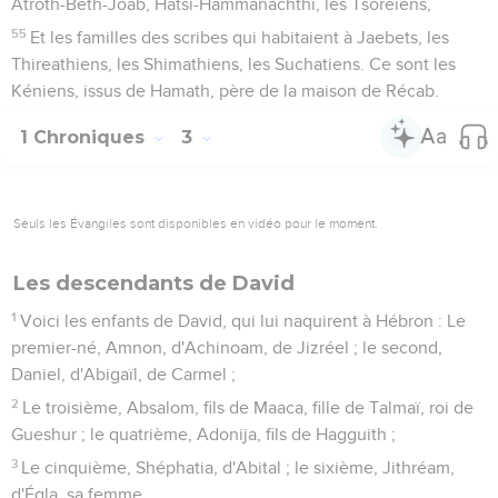
Atroth-Beth-Joab, Hatsi-Hammanachthi, les Tsoreïens,
55
Et les familles des scribes qui habitaient à Jaebets, les
Thireathiens, les Shimathiens, les Suchatiens. Ce sont les
Kéniens, issus de Hamath, père de la maison de Récab.
1 Chroniques
3
Seuls les Évangiles sont disponibles en vidéo pour le moment.
Les descendants de David
1
Voici les enfants de David, qui lui naquirent à Hébron : Le
premier-né, Amnon, d'Achinoam, de Jizréel ; le second,
Daniel, d'Abigaïl, de Carmel ;
2
Le troisième, Absalom, fils de Maaca, fille de Talmaï, roi de
Gueshur ; le quatrième, Adonija, fils de Hagguith ;
3
Le cinquième, Shéphatia, d'Abital ; le sixième, Jithréam,
d'Égla, sa femme.