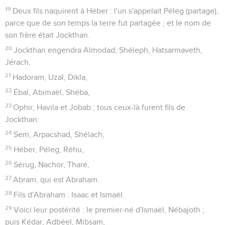
19
Deux fils naquirent à Héber : l'un s'appelait Péleg (partage),
parce que de son temps la terre fut partagée ; et le nom de
son frère était Jockthan.
20
Jockthan engendra Almodad, Shéleph, Hatsarmaveth,
Jérach,
21
Hadoram, Uzal, Dikla,
22
Ébal, Abimaël, Shéba,
23
Ophir, Havila et Jobab ; tous ceux-là furent fils de
Jockthan.
24
Sem, Arpacshad, Shélach,
25
Héber, Péleg, Réhu,
26
Sérug, Nachor, Tharé,
27
Abram, qui est Abraham.
28
Fils d'Abraham : Isaac et Ismaël.
29
Voici leur postérité : le premier-né d'Ismaël, Nébajoth ;
puis Kédar, Adbéel, Mibsam,