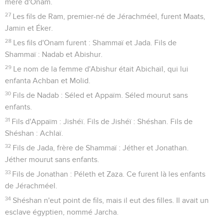
mère d'Onam.
27
Les fils de Ram, premier-né de Jérachméel, furent Maats,
Jamin et Éker.
28
Les fils d'Onam furent : Shammaï et Jada. Fils de
Shammaï : Nadab et Abishur.
29
Le nom de la femme d'Abishur était Abichaïl, qui lui
enfanta Achban et Molid.
30
Fils de Nadab : Séled et Appaïm. Séled mourut sans
enfants.
31
Fils d'Appaïm : Jishéï. Fils de Jishéï : Shéshan. Fils de
Shéshan : Achlaï.
32
Fils de Jada, frère de Shammaï : Jéther et Jonathan.
Jéther mourut sans enfants.
33
Fils de Jonathan : Péleth et Zaza. Ce furent là les enfants
de Jérachméel.
34
Shéshan n'eut point de fils, mais il eut des filles. Il avait un
esclave égyptien, nommé Jarcha.