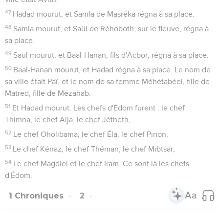
47
Hadad mourut, et Samla de Masréka régna à sa place.
48
Samla mourut, et Saül de Réhoboth, sur le fleuve, régna à
sa place.
49
Saül mourut, et Baal-Hanan, fils d'Acbor, régna à sa place.
50
Baal-Hanan mourut, et Hadad régna à sa place. Le nom de
sa ville était Paï, et le nom de sa femme Méhétabéel, fille de
Matred, fille de Mézahab.
51
Et Hadad mourut. Les chefs d'Édom furent : le chef
Thimna, le chef Alja, le chef Jétheth,
52
Le chef Oholibama, le chef Éla, le chef Pinon,
53
Le chef Kénaz, le chef Théman, le chef Mibtsar,
54
Le chef Magdiel et le chef Iram. Ce sont là les chefs
d'Édom.
1 Chroniques
2