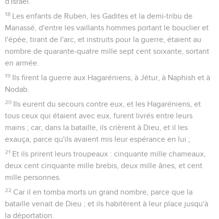
d'Israël.
18
Les enfants de Ruben, les Gadites et la demi-tribu de
Manassé, d'entre les vaillants hommes portant le bouclier et
l'épée, tirant de l'arc, et instruits pour la guerre, étaient au
nombre de quarante-quatre mille sept cent soixante, sortant
en armée.
19
Ils firent la guerre aux Hagaréniens, à Jétur, à Naphish et à
Nodab.
20
Ils eurent du secours contre eux, et les Hagaréniens, et
tous ceux qui étaient avec eux, furent livrés entre leurs
mains ; car, dans la bataille, ils crièrent à Dieu, et il les
exauça, parce qu'ils avaient mis leur espérance en lui ;
21
Et ils prirent leurs troupeaux : cinquante mille chameaux,
deux cent cinquante mille brebis, deux mille ânes, et cent
mille personnes.
22
Car il en tomba morts un grand nombre, parce que la
bataille venait de Dieu ; et ils habitèrent à leur place jusqu'à
la déportation.