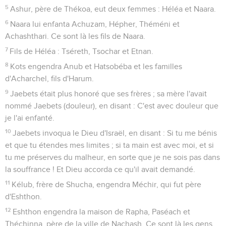
5
Ashur, père de Thékoa, eut deux femmes : Héléa et Naara.
6
Naara lui enfanta Achuzam, Hépher, Théméni et
Achashthari. Ce sont là les fils de Naara.
7
Fils de Héléa : Tséreth, Tsochar et Etnan.
8
Kots engendra Anub et Hatsobéba et les familles
d'Acharchel, fils d'Harum.
9
Jaebets était plus honoré que ses frères ; sa mère l'avait
nommé Jaebets (douleur), en disant : C'est avec douleur que
je l'ai enfanté.
10
Jaebets invoqua le Dieu d'Israël, en disant : Si tu me bénis
et que tu étendes mes limites ; si ta main est avec moi, et si
tu me préserves du malheur, en sorte que je ne sois pas dans
la souffrance ! Et Dieu accorda ce qu'il avait demandé.
11
Kélub, frère de Shucha, engendra Méchir, qui fut père
d'Eshthon.
12
Eshthon engendra la maison de Rapha, Paséach et
Théchinna, père de la ville de Nachash. Ce sont là les gens