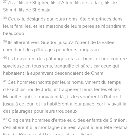
37
Ziza, fils de Shiphéï, fils d'Allon, fils de Jédaja, fils de
Shimri, fils de Shémaja.
38
Ceux-là, désignés par leurs noms, étaient princes dans
leurs familles, et les maisons de leurs pères se répandirent
beaucoup.
39
Ils allèrent vers Guédor, jusqu'à l'orient de la vallée,
cherchant des pâturages pour leurs troupeaux.
40
Ils trouvèrent des pâturages gras et bons, et une contrée
spacieuse en tous sens, tranquille et sûre ; car ceux qui
habitaient là auparavant descendaient de Cham.
41
Ces hommes inscrits par leurs noms, vinrent du temps
d'Ézéchias, roi de Juda, et frappèrent leurs tentes et les
Maonites qui se trouvaient là ; ils les vouèrent à l'interdit
jusqu'à ce jour, et ils habitèrent à leur place, car il y avait là
des pâturages pour leurs troupeaux.
42
Cinq cents hommes d'entre eux, des enfants de Siméon,
s'en allèrent à la montagne de Séir, ayant à leur tête Pélatia,
Néaria, Réphaja et Uziel, enfants de Jisheï.