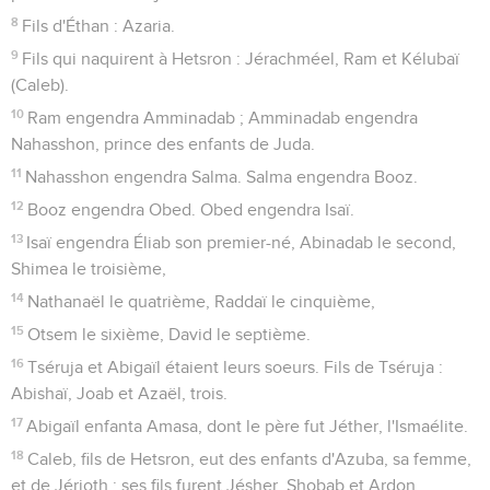
8
Fils d'Éthan : Azaria.
9
Fils qui naquirent à Hetsron : Jérachméel, Ram et Kélubaï
(Caleb).
10
Ram engendra Amminadab ; Amminadab engendra
Nahasshon, prince des enfants de Juda.
11
Nahasshon engendra Salma. Salma engendra Booz.
12
Booz engendra Obed. Obed engendra Isaï.
13
Isaï engendra Éliab son premier-né, Abinadab le second,
Shimea le troisième,
14
Nathanaël le quatrième, Raddaï le cinquième,
15
Otsem le sixième, David le septième.
16
Tséruja et Abigaïl étaient leurs soeurs. Fils de Tséruja :
Abishaï, Joab et Azaël, trois.
17
Abigaïl enfanta Amasa, dont le père fut Jéther, l'Ismaélite.
18
Caleb, fils de Hetsron, eut des enfants d'Azuba, sa femme,
et de Jérioth ; ses fils furent Jésher, Shobab et Ardon.