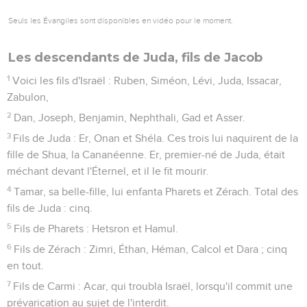
Seuls les Évangiles sont disponibles en vidéo pour le moment.
Les descendants de Juda, fils de Jacob
1
Voici les fils d'Israël : Ruben, Siméon, Lévi, Juda, Issacar,
Zabulon,
2
Dan, Joseph, Benjamin, Nephthali, Gad et Asser.
3
Fils de Juda : Er, Onan et Shéla. Ces trois lui naquirent de la
fille de Shua, la Cananéenne. Er, premier-né de Juda, était
méchant devant l'Éternel, et il le fit mourir.
4
Tamar, sa belle-fille, lui enfanta Pharets et Zérach. Total des
fils de Juda : cinq.
5
Fils de Pharets : Hetsron et Hamul.
6
Fils de Zérach : Zimri, Éthan, Héman, Calcol et Dara ; cinq
en tout.
7
Fils de Carmi : Acar, qui troubla Israël, lorsqu'il commit une
prévarication au sujet de l'interdit.