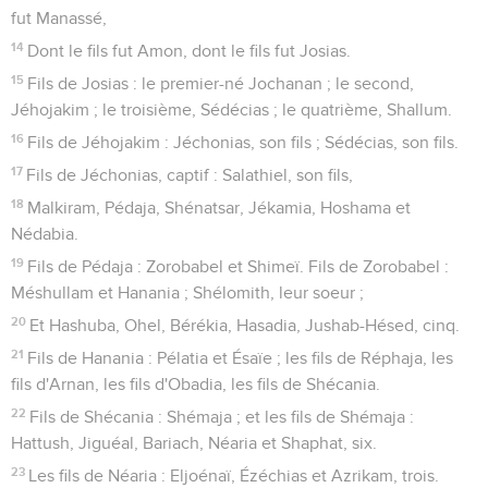
fut Manassé,
14
Dont le fils fut Amon, dont le fils fut Josias.
15
Fils de Josias : le premier-né Jochanan ; le second,
Jéhojakim ; le troisième, Sédécias ; le quatrième, Shallum.
16
Fils de Jéhojakim : Jéchonias, son fils ; Sédécias, son fils.
17
Fils de Jéchonias, captif : Salathiel, son fils,
18
Malkiram, Pédaja, Shénatsar, Jékamia, Hoshama et
Nédabia.
19
Fils de Pédaja : Zorobabel et Shimeï. Fils de Zorobabel :
Méshullam et Hanania ; Shélomith, leur soeur ;
20
Et Hashuba, Ohel, Bérékia, Hasadia, Jushab-Hésed, cinq.
21
Fils de Hanania : Pélatia et Ésaïe ; les fils de Réphaja, les
fils d'Arnan, les fils d'Obadia, les fils de Shécania.
22
Fils de Shécania : Shémaja ; et les fils de Shémaja :
Hattush, Jiguéal, Bariach, Néaria et Shaphat, six.
23
Les fils de Néaria : Eljoénaï, Ézéchias et Azrikam, trois.