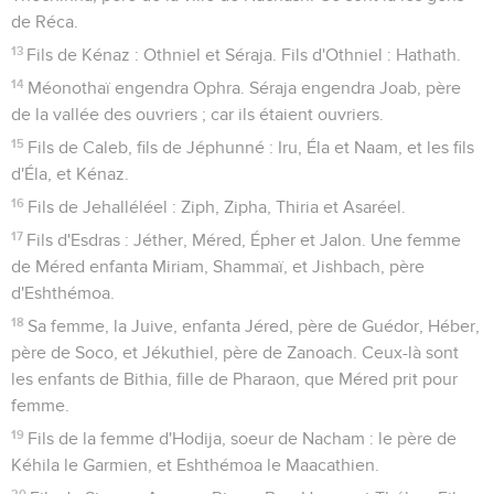
de Réca.
13
Fils de Kénaz : Othniel et Séraja. Fils d'Othniel : Hathath.
14
Méonothaï engendra Ophra. Séraja engendra Joab, père
de la vallée des ouvriers ; car ils étaient ouvriers.
15
Fils de Caleb, fils de Jéphunné : Iru, Éla et Naam, et les fils
d'Éla, et Kénaz.
16
Fils de Jehalléléel : Ziph, Zipha, Thiria et Asaréel.
17
Fils d'Esdras : Jéther, Méred, Épher et Jalon. Une femme
de Méred enfanta Miriam, Shammaï, et Jishbach, père
d'Eshthémoa.
18
Sa femme, la Juive, enfanta Jéred, père de Guédor, Héber,
père de Soco, et Jékuthiel, père de Zanoach. Ceux-là sont
les enfants de Bithia, fille de Pharaon, que Méred prit pour
femme.
19
Fils de la femme d'Hodija, soeur de Nacham : le père de
Kéhila le Garmien, et Eshthémoa le Maacathien.
20