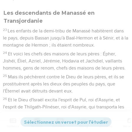
Les descendants de Manassé en
Transjordanie
23
Les enfants de la demi-tribu de Manassé habitèrent dans
le pays, depuis Bassan jusqu'à Baal-Hermon et à Sénir, et à la
montagne de Hermon ; ils étaient nombreux.
24
Et voici les chefs des maisons de leurs pères : Épher,
Jishéï, Éliel, Azriel, Jérémie, Hodavia et Jachdiel, vaillants
hommes, gens de renom, chefs des maisons de leurs pères.
25
Mais ils péchèrent contre le Dieu de leurs pères, et ils se
prostituèrent après les dieux des peuples du pays, que
l'Éternel avait détruits devant eux.
26
Et le Dieu d'Israël excita l'esprit de Pul, roi d'Assyrie, et
l'esprit de Thilgath-Pilnéser, roi d'Assyrie, qui transporta les
Rubénites, les Gadites et la demi-tribu de Manassé, et les
emmena à Chalach, à Chabor, à Hara, et au fleuve de Gozan,
Contenus
Versions
Commentaires
Strong
Dictionnaire
où ils sont demeurés jusqu'à ce jour.