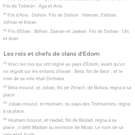
Fils de Tsibeon : Ajja et Ana.
41
Fils d'Ana : Dishon. Fils de Dishon : Hamran, Eshban,
Jithran et Kéran.
42
Fils d'Etser : Bilhan, Zaavan et Jaakan. Fils de Dishan : Uts
et Aran.
Les rois et chefs de clans d'Édom
43
Voici les rois qui ont régné au pays d'Édom, avant qu'un
roi régnât sur les enfants d'Israël : Béla, fils de Béor ; et le
nom de sa ville était Dinhaba.
44
Béla mourut, et Jobab, fils de Zérach, de Botsra, régna à sa
place.
45
Jobab mourut, et Husham, du pays des Thémanites, régna
à sa place.
46
Husham mourut, et Hadad, fils de Bédad, régna à sa
place ; il défit Madian au territoire de Moab. Le nom de sa
ville était Avith.