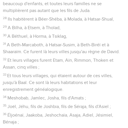
beaucoup d'enfants, et toutes leurs familles ne se
multiplièrent pas autant que les fils de Juda.
28
Ils habitèrent à Béer-Shéba, à Molada, à Hatsar-Shual,
29
A Bilha, à Etsem, à Tholad,
30
A Béthuel, à Horma, à Tsiklag,
31
A Beth-Marcaboth, à Hatsar-Susim, à Beth-Biréï et à
Shaaraïm. Ce furent là leurs villes jusqu'au règne de David.
32
Et leurs villages furent Etam, Aïn, Rimmon, Thoken et
Assan, cinq villes ;
33
Et tous leurs villages, qui étaient autour de ces villes,
jusqu'à Baal. Ce sont là leurs habitations et leur
enregistrement généalogique.
34
Meshobab, Jamlec, Josha, fils d'Amats ;
35
Joël, Jéhu, fils de Joshbia, fils de Séraja, fils d'Asiel ;
36
Éljoénaï, Jaakoba, Jeshochaïa, Asaja, Adiel, Jésimiel,
Bénaja ;