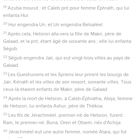
19
Azuba mourut ; et Caleb prit pour femme Éphrath, qui lui
enfanta Hur.
20
Hur engendra Uri, et Uri engendra Betsaléel.
21
Après cela, Hetsron alla vers la fille de Makir, père de
Galaad, et la prit, étant âgé de soixante ans ; elle lui enfanta
Ségub.
22
Ségub engendra Jaïr, qui eut vingt-trois villes au pays de
Galaad.
23
Les Gueshuriens et les Syriens leur prirent les bourgs de
Jaïr, Kénath et les villes de son ressort, soixante villes. Tous
ceux-là étaient enfants de Makir, père de Galaad.
24
Après la mort de Hetsron, à Caleb-Éphratha, Abija, femme
de Hetsron, lui enfanta Ashur, père de Thékoa.
25
Les fils de Jérachméel, premier-né de Hetsron, furent :
Ram, le premier-né, Buna, Oren et Otsem, nés d'Achija.
26
Jérachméel eut une autre femme, nomée Atara, qui fut