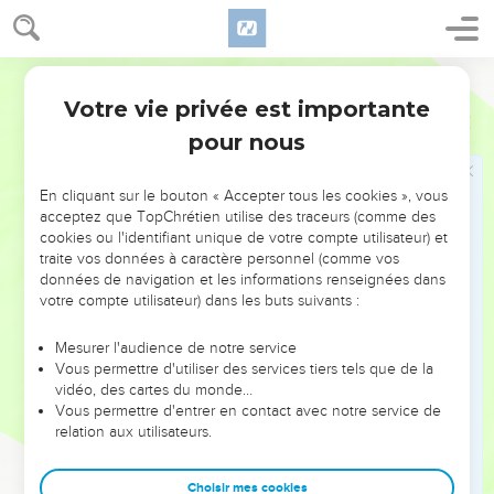
Votre vie privée est importante
pour nous
NE MANQUEZ PAS L’ÉVÉNEMENT
En cliquant sur le bouton « Accepter tous les cookies », vous
DE L’ANNÉE !
acceptez que TopChrétien utilise des traceurs (comme des
cookies ou l'identifiant unique de votre compte utilisateur) et
ET SI LEURS ERREURS POUVAIENT VOUS ÉVITER LES
traite vos données à caractère personnel (comme vos
VOTRES ?
données de navigation et les informations renseignées dans
votre compte utilisateur) dans les buts suivants :
On admire souvent les leaders pour leurs réussites, leur impact,
leur foi ou leur vision. Mais on voit moins les doutes, les erreurs
Mesurer l'audience de notre service
Vous permettre d'utiliser des services tiers tels que de la
et les saisons difficiles qu'ils ont traversés, alors même que ce
vidéo, des cartes du monde…
sont elles qui les ont façonnés.
Vous permettre d'entrer en contact avec notre service de
relation aux utilisateurs.
Dans cette conférence, leaders, entrepreneurs, et responsables
reviennent sur les erreurs marquantes de leur parcours et les
clés pour avancer avec plus de sagesse afin que leurs erreurs
Choisir mes cookies