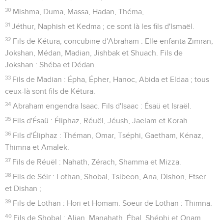
30
Mishma, Duma, Massa, Hadan, Théma,
31
Jéthur, Naphish et Kedma ; ce sont là les fils d'Ismaël.
32
Fils de Kétura, concubine d'Abraham : Elle enfanta Zimran,
Jokshan, Médan, Madian, Jishbak et Shuach. Fils de
Jokshan : Shéba et Dédan.
33
Fils de Madian : Épha, Épher, Hanoc, Abida et Eldaa ; tous
ceux-là sont fils de Kétura.
34
Abraham engendra Isaac. Fils d'Isaac : Ésaü et Israël.
35
Fils d'Ésaü : Éliphaz, Réuël, Jéush, Jaelam et Korah.
36
Fils d'Éliphaz : Théman, Omar, Tséphi, Gaetham, Kénaz,
Thimna et Amalek.
37
Fils de Réuël : Nahath, Zérach, Shamma et Mizza.
38
Fils de Séir : Lothan, Shobal, Tsibeon, Ana, Dishon, Etser
et Dishan ;
39
Fils de Lothan : Hori et Homam. Soeur de Lothan : Thimna.
40
Fils de Shobal : Aljan, Manahath, Ébal, Shéphi et Onam.