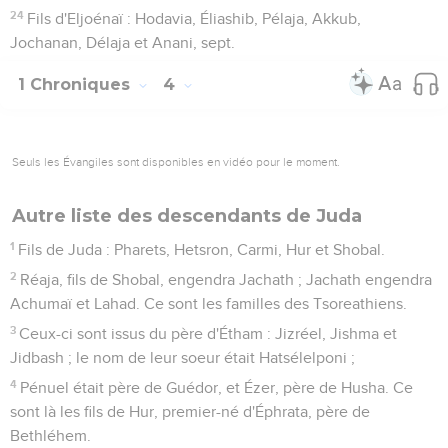
24
Fils d'Eljoénaï : Hodavia, Éliashib, Pélaja, Akkub,
Jochanan, Délaja et Anani, sept.
1 Chroniques
4
Seuls les Évangiles sont disponibles en vidéo pour le moment.
Autre liste des descendants de Juda
1
Fils de Juda : Pharets, Hetsron, Carmi, Hur et Shobal.
2
Réaja, fils de Shobal, engendra Jachath ; Jachath engendra
Achumaï et Lahad. Ce sont les familles des Tsoreathiens.
3
Ceux-ci sont issus du père d'Étham : Jizréel, Jishma et
Jidbash ; le nom de leur soeur était Hatsélelponi ;
4
Pénuel était père de Guédor, et Ézer, père de Husha. Ce
sont là les fils de Hur, premier-né d'Éphrata, père de
Bethléhem.