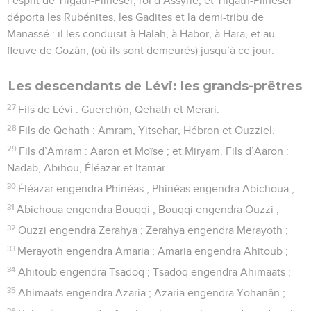
l’esprit de Tilgath-Pilnéser, roi d’Assyrie, et Tilgath-Pilnéser
déporta les Rubénites, les Gadites et la demi-tribu de
Manassé : il les conduisit à Halah, à Habor, à Hara, et au
fleuve de Gozân, (où ils sont demeurés) jusqu’à ce jour.
Les descendants de Lévi: les grands-prêtres
27
Fils de Lévi : Guerchôn, Qehath et Merari.
28
Fils de Qehath : Amram, Yitsehar, Hébron et Ouzziel.
29
Fils d’Amram : Aaron et Moïse ; et Miryam. Fils d’Aaron :
Nadab, Abihou, Éléazar et Itamar.
30
Éléazar engendra Phinéas ; Phinéas engendra Abichoua ;
31
Abichoua engendra Bouqqi ; Bouqqi engendra Ouzzi ;
32
Ouzzi engendra Zerahya ; Zerahya engendra Merayoth ;
33
Merayoth engendra Amaria ; Amaria engendra Ahitoub ;
34
Ahitoub engendra Tsadoq ; Tsadoq engendra Ahimaats ;
35
Ahimaats engendra Azaria ; Azaria engendra Yohanân ;
36