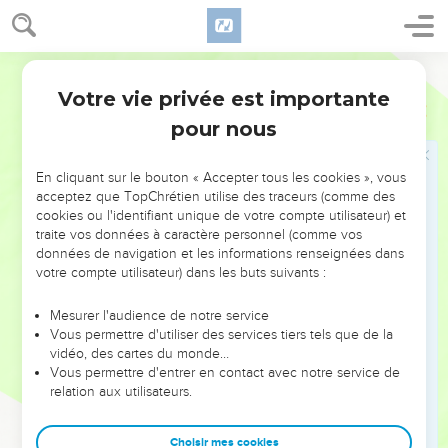
47
Fils de Yahdaï : Réguém, Yotam, Guéchân, Péleth, Épha et
Chaaph.
Segond 1978 (Colombe)
48
Maaka, concubine de Caleb, enfanta Chébér et Tirhana.
Votre vie privée est importante
49
Elle enfanta encore Chaaph, père de Madmanna, et
1 Chroniques
2
Cheva, père de Makbéna et père de Guibéa. La fille de Caleb
pour nous
était Aksa.
50
Ceux-ci furent fils de Caleb : Chobal, fils de Hour, premier-
En cliquant sur le bouton « Accepter tous les cookies », vous
acceptez que TopChrétien utilise des traceurs (comme des
né d’Éphrata et père de Qiryath-Yearim ;
cookies ou l'identifiant unique de votre compte utilisateur) et
51
Salma, père de Bethléhem, Hareph, père de Beth-Gadér.
traite vos données à caractère personnel (comme vos
données de navigation et les informations renseignées dans
52
Les fils de Chobal, père de Qiryath-Yearim, furent : Haroé,
votre compte utilisateur) dans les buts suivants :
Hatsi-Hammenouhoth.
53
Les clans de Qiryath-Yearim furent : les Yétériens, les
Mesurer l'audience de notre service
Vous permettre d'utiliser des services tiers tels que de la
Pouriens, les Choumatiens et les Michraïens ; de ceux-là
vidéo, des cartes du monde…
sont sortis les Tsoreatiens et les Échtaoliens.
Vous permettre d'entrer en contact avec notre service de
54
relation aux utilisateurs.
Fils de Salma : Bethléhem et les Netophatiens, Arroth-
Beth-Joab, Hatsi-Hammanahti, les Tsoreïens ;
Choisir mes cookies
55
et les clans des scribes habitant à Yaebets, les Tireatiens,