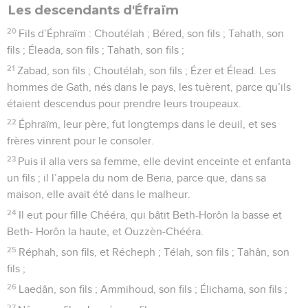
Les descendants d'Éfraïm
20
Fils d’Éphraïm : Choutélah ; Béred, son fils ; Tahath, son
fils ; Éleada, son fils ; Tahath, son fils ;
21
Zabad, son fils ; Choutélah, son fils ; Ézer et Élead. Les
hommes de Gath, nés dans le pays, les tuèrent, parce qu’ils
étaient descendus pour prendre leurs troupeaux.
22
Éphraïm, leur père, fut longtemps dans le deuil, et ses
frères vinrent pour le consoler.
23
Puis il alla vers sa femme, elle devint enceinte et enfanta
un fils ; il l’appela du nom de Beria, parce que, dans sa
maison, elle avait été dans le malheur.
24
Il eut pour fille Chééra, qui bâtit Beth-Horôn la basse et
Beth- Horôn la haute, et Ouzzèn-Chééra.
25
Réphah, son fils, et Récheph ; Télah, son fils ; Tahân, son
fils ;
26
Laedân, son fils ; Ammihoud, son fils ; Élichama, son fils ;
27