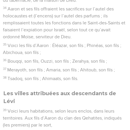
du tabernacle, de la maison de Dieu.
34
Aaron et ses fils offraient les sacrifices sur l’autel des
holocaustes et (l’encens) sur l’autel des parfums ; ils
remplissaient toutes les fonctions dans le Saint-des-Saints et
faisaient l’expiation pour Israël, selon tout ce qu’avait
ordonné Moïse, serviteur de Dieu.
35
Voici les fils d’Aaron : Éléazar, son fils ; Phinéas, son fils ;
Abichoua, son fils ;
36
Bouqqi, son fils, Ouzzi, son fils ; Zerahya, son fils ;
37
Merayoth, son fils ; Amaria, son fils ; Ahitoub, son fils ;
38
Tsadoq, son fils ; Ahimaats, son fils.
Les villes attribuées aux descendants de
Lévi
39
Voici leurs habitations, selon leurs enclos, dans leurs
territoires. Aux fils d’Aaron du clan des Qehatites, indiqués
(les premiers) par le sort,