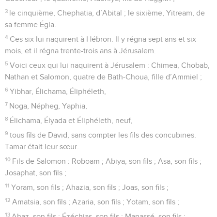
3
le cinquième, Chephatia, d’Abital ; le sixième, Yitream, de
sa femme Égla.
4
Ces six lui naquirent à Hébron. Il y régna sept ans et six
mois, et il régna trente-trois ans à Jérusalem.
5
Voici ceux qui lui naquirent à Jérusalem : Chimea, Chobab,
Nathan et Salomon, quatre de Bath-Choua, fille d’Ammiel ;
6
Yibhar, Élichama, Éliphéleth,
7
Noga, Népheg, Yaphia,
8
Élichama, Élyada et Éliphéleth, neuf,
9
tous fils de David, sans compter les fils des concubines.
Tamar était leur sœur.
10
Fils de Salomon : Roboam ; Abiya, son fils ; Asa, son fils ;
Josaphat, son fils ;
11
Yoram, son fils ; Ahazia, son fils ; Joas, son fils ;
12
Amatsia, son fils ; Azaria, son fils ; Yotam, son fils ;
13
Ahaz, son fils ; Ézéchias, son fils ; Manassé, son fils ;