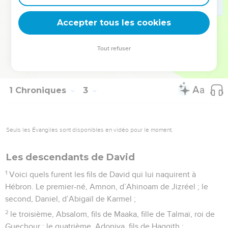
les Chimeatiens et les Soukkatiens. Ce sont les Qéniens,
Accepter tous les cookies
issus de Hamath, père de la maison de Rékab.
© Société biblique française – Bibli’O, 1978, avec autorisation. Pour vous procurer
Tout refuser
une Bible imprimée, rendez-vous sur www.editionsbiblio.fr
1 Chroniques
3
Seuls les Évangiles sont disponibles en vidéo pour le moment.
Les descendants de David
1
Voici quels furent les fils de David qui lui naquirent à
Hébron. Le premier-né, Amnon, d’Ahinoam de Jizréel ; le
second, Daniel, d’Abigaïl de Karmel ;
2
le troisième, Absalom, fils de Maaka, fille de Talmaï, roi de
Guechour ; le quatrième, Adoniya, fils de Haggith ;