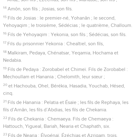
14
Amôn, son fils ; Josias, son fils.
15
Fils de Josias : le premier-né, Yohanân ; le second,
Yehoyaqim ; le troisième, Sédécias ; le quatrième, Challoum.
16
Fils de Yehoyaqim : Yekonia, son fils ; Sédécias, son fils.
17
Fils du prisonnier Yekonia : Chealtiel, son fils,
18
Malkiram, Pedaya, Chénatsar, Yeqamia, Hochama et
Nedabia.
19
Fils de Pedaya : Zorobabel et Chimeï. Fils de Zorobabel :
Mechoullam et Hanania ; Chelomith, leur sœur ;
20
et Hachouba, Ohel, Bérékia, Hasadia, Youchab, Hésed,
cinq.
21
Fils de Hanania : Pelatia et Ésaïe ; les fils de Rephaya, les
fils d’Arnân, les fils d’Abdias, les fils de Chekania.
22
Fils de Chekania : Chemaeya. Fils de Chemaeya :
Hattouch, Yigueal, Bariah, Nearia et Chaphath, six.
23
Fils de Nearia : Élyoénaï, Ézéchias et Azriqam, trois.