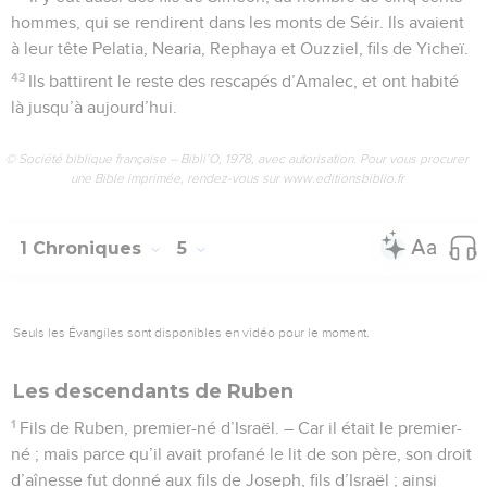
hommes, qui se rendirent dans les monts de Séir. Ils avaient
à leur tête Pelatia, Nearia, Rephaya et Ouzziel, fils de Yicheï.
43
Ils battirent le reste des rescapés d’Amalec, et ont habité
là jusqu’à aujourd’hui.
© Société biblique française – Bibli’O, 1978, avec autorisation. Pour vous procurer
une Bible imprimée, rendez-vous sur www.editionsbiblio.fr
1 Chroniques
5
Seuls les Évangiles sont disponibles en vidéo pour le moment.
Les descendants de Ruben
1
Fils de Ruben, premier-né d’Israël. – Car il était le premier-
né ; mais parce qu’il avait profané le lit de son père, son droit
d’aînesse fut donné aux fils de Joseph, fils d’Israël ; ainsi