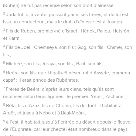
(Ruben) ne fut pas recensé selon son droit d’aînesse.
2
Juda fut, à la vérité, puissant parmi ses frères, et de lui est
issu un conducteur ; mais le droit d’aînesse est à Joseph.
3
Fils de Ruben, premier-né d’Israël : Hénok, Pallou, Hetsrôn
et Karmi.
4
Fils de Joël : Chemaeya, son fils ; Gog, son fils ; Chimeï, son
fils ;
5
Michée, son fils ; Reaya, son fils ; Baal, son fils ;
6
Beéra, son fils, que Tilgath-Pilnéser, roi d’Assyrie, emmena
captif : il était prince des Rubénites.
7
Frères de Beéra, d’après leurs clans, tels qu’ils sont
recensés selon leurs lignées : le premier, Yeïel ; Zacharie ;
8
Béla, fils d’Azaz, fils de Chéma, fils de Joël. Il habitait à
Aroër, et jusqu’à Nébo et à Baal-Meôn ;
9
à l’est, il habitait jusqu’à l’entrée du désert depuis le fleuve
de l’Euphrate, car leur cheptel était nombreux dans le pays