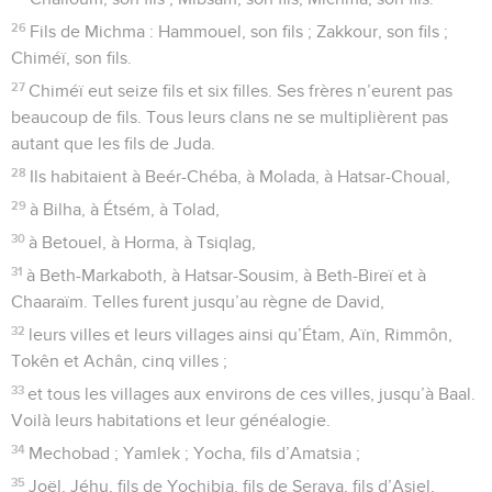
26
Fils de Michma : Hammouel, son fils ; Zakkour, son fils ;
Chiméï, son fils.
27
Chiméï eut seize fils et six filles. Ses frères n’eurent pas
beaucoup de fils. Tous leurs clans ne se multiplièrent pas
autant que les fils de Juda.
28
Ils habitaient à Beér-Chéba, à Molada, à Hatsar-Choual,
29
à Bilha, à Étsém, à Tolad,
30
à Betouel, à Horma, à Tsiqlag,
31
à Beth-Markaboth, à Hatsar-Sousim, à Beth-Bireï et à
Chaaraïm. Telles furent jusqu’au règne de David,
32
leurs villes et leurs villages ainsi qu’Étam, Aïn, Rimmôn,
Tokên et Achân, cinq villes ;
33
et tous les villages aux environs de ces villes, jusqu’à Baal.
Voilà leurs habitations et leur généalogie.
34
Mechobad ; Yamlek ; Yocha, fils d’Amatsia ;
35
Joël, Jéhu, fils de Yochibia, fils de Seraya, fils d’Asiel,