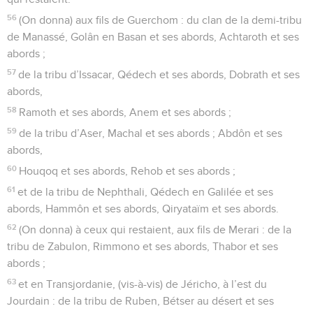
56
(On donna) aux fils de Guerchom : du clan de la demi-tribu
de Manassé, Golân en Basan et ses abords, Achtaroth et ses
abords ;
57
de la tribu d’Issacar, Qédech et ses abords, Dobrath et ses
abords,
58
Ramoth et ses abords, Anem et ses abords ;
59
de la tribu d’Aser, Machal et ses abords ; Abdôn et ses
abords,
60
Houqoq et ses abords, Rehob et ses abords ;
61
et de la tribu de Nephthali, Qédech en Galilée et ses
abords, Hammôn et ses abords, Qiryataïm et ses abords.
62
(On donna) à ceux qui restaient, aux fils de Merari : de la
tribu de Zabulon, Rimmono et ses abords, Thabor et ses
abords ;
63
et en Transjordanie, (vis-à-vis) de Jéricho, à l’est du
Jourdain : de la tribu de Ruben, Bétser au désert et ses