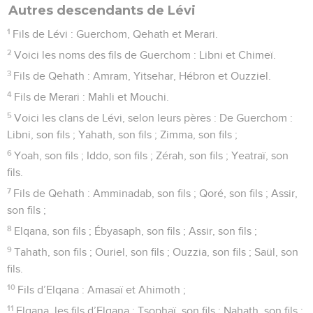
Autres descendants de Lévi
1
Fils de Lévi : Guerchom, Qehath et Merari.
2
Voici les noms des fils de Guerchom : Libni et Chimeï.
3
Fils de Qehath : Amram, Yitsehar, Hébron et Ouzziel.
4
Fils de Merari : Mahli et Mouchi.
5
Voici les clans de Lévi, selon leurs pères : De Guerchom :
Libni, son fils ; Yahath, son fils ; Zimma, son fils ;
6
Yoah, son fils ; Iddo, son fils ; Zérah, son fils ; Yeatraï, son
fils.
7
Fils de Qehath : Amminadab, son fils ; Qoré, son fils ; Assir,
son fils ;
8
Elqana, son fils ; Ébyasaph, son fils ; Assir, son fils ;
9
Tahath, son fils ; Ouriel, son fils ; Ouzzia, son fils ; Saül, son
fils.
10
Fils d’Elqana : Amasaï et Ahimoth ;
11
Elqana, les fils d’Elqana : Tsophaï, son fils ; Nahath, son fils ;