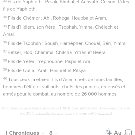
33
Fils de Yaphleth : Pasak, Bimhal et Achvath. Ce sont là les
fils de Yaphleth.
34
Fils de Chémer : Ahi, Rohega, Houbba et Aram.
35
Fils d’Hélem, son frère : Tsophah, Yimna, Chélech et
Amal.
36
Fils de Tsophah : Souah, Harnépher, Choual, Béri, Yimra,
37
Betser, Hod, Chamma, Chilcha, Yitrân et Beéra.
38
Fils de Yéter : Yephounné, Pispa et Ara.
39
Fils de Oulla : Arah, Hanniel et Ritsya.
40
Tous ceux-là étaient fils d’Aser, chefs de leurs familles,
hommes d’élite et vaillants, chefs des princes, recensés et
armés pour le combat, au nombre de 26 000 hommes.
© Société biblique française – Bibli’O, 1978, avec autorisation. Pour vous procurer
une Bible imprimée, rendez-vous sur www.editionsbiblio.fr
1 Chroniques
8