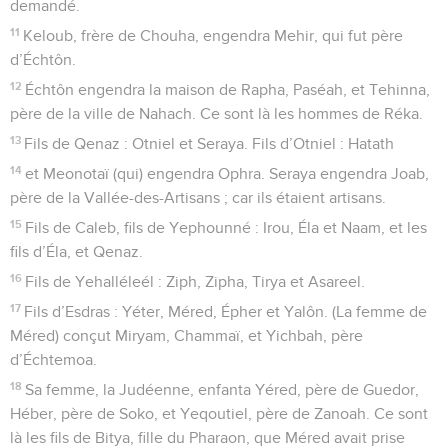
demandé.
11
Keloub, frère de Chouha, engendra Mehir, qui fut père
d’Échtôn.
12
Échtôn engendra la maison de Rapha, Paséah, et Tehinna,
père de la ville de Nahach. Ce sont là les hommes de Réka.
13
Fils de Qenaz : Otniel et Seraya. Fils d’Otniel : Hatath
14
et Meonotaï (qui) engendra Ophra. Seraya engendra Joab,
père de la Vallée-des-Artisans ; car ils étaient artisans.
15
Fils de Caleb, fils de Yephounné : Irou, Éla et Naam, et les
fils d’Éla, et Qenaz.
16
Fils de Yehalléleél : Ziph, Zipha, Tirya et Asareel.
17
Fils d’Esdras : Yéter, Méred, Épher et Yalôn. (La femme de
Méred) conçut Miryam, Chammaï, et Yichbah, père
d’Échtemoa.
18
Sa femme, la Judéenne, enfanta Yéred, père de Guedor,
Héber, père de Soko, et Yeqoutiel, père de Zanoah. Ce sont
là les fils de Bitya, fille du Pharaon, que Méred avait prise