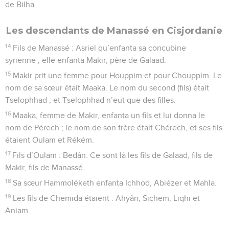
de Bilha.
Les descendants de Manassé en Cisjordanie
14
Fils de Manassé : Asriel qu’enfanta sa concubine
syrienne ; elle enfanta Makir, père de Galaad.
15
Makir prit une femme pour Houppim et pour Chouppim. Le
nom de sa sœur était Maaka. Le nom du second (fils) était
Tselophhad ; et Tselophhad n’eut que des filles.
16
Maaka, femme de Makir, enfanta un fils et lui donna le
nom de Pérech ; le nom de son frère était Chérech, et ses fils
étaient Oulam et Rékém.
17
Fils d’Oulam : Bedân. Ce sont là les fils de Galaad, fils de
Makir, fils de Manassé.
18
Sa sœur Hammoléketh enfanta Ichhod, Abiézer et Mahla.
19
Les fils de Chemida étaient : Ahyân, Sichem, Liqhi et
Aniam.