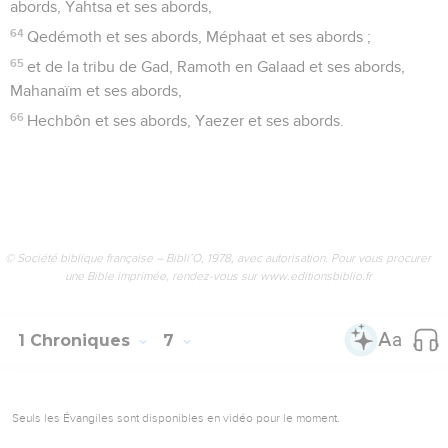
abords, Yahtsa et ses abords,
64
Qedémoth et ses abords, Méphaat et ses abords ;
65
et de la tribu de Gad, Ramoth en Galaad et ses abords,
Mahanaïm et ses abords,
66
Hechbôn et ses abords, Yaezer et ses abords.
© Société biblique française – Bibli’O, 1978, avec autorisation. Pour vous procurer
une Bible imprimée, rendez-vous sur www.editionsbiblio.fr
1 Chroniques
7
Seuls les Évangiles sont disponibles en vidéo pour le moment.