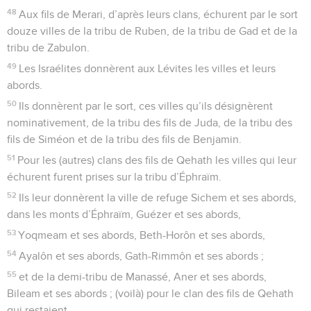
48
Aux fils de Merari, d’après leurs clans, échurent par le sort
douze villes de la tribu de Ruben, de la tribu de Gad et de la
tribu de Zabulon.
49
Les Israélites donnèrent aux Lévites les villes et leurs
abords.
50
Ils donnèrent par le sort, ces villes qu’ils désignèrent
nominativement, de la tribu des fils de Juda, de la tribu des
fils de Siméon et de la tribu des fils de Benjamin.
51
Pour les (autres) clans des fils de Qehath les villes qui leur
échurent furent prises sur la tribu d’Éphraïm.
52
Ils leur donnèrent la ville de refuge Sichem et ses abords,
dans les monts d’Éphraïm, Guézer et ses abords,
53
Yoqmeam et ses abords, Beth-Horôn et ses abords,
54
Ayalôn et ses abords, Gath-Rimmôn et ses abords ;
55
et de la demi-tribu de Manassé, Aner et ses abords,
Bileam et ses abords ; (voilà) pour le clan des fils de Qehath
qui restaient.