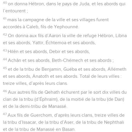
40
on donna Hébron, dans le pays de Juda, et les abords qui
l’entourent ;
41
mais la campagne de la ville et ses villages furent
accordés à Caleb, fils de Yephounné.
42
On donna aux fils d’Aaron la ville de refuge Hébron, Libna
et ses abords, Yattir, Échtemoa et ses abords,
43
Hilên et ses abords, Debir et ses abords,
44
Achân et ses abords, Beth-Chémech et ses abords ;
45
et de la tribu de Benjamin, Guéba et ses abords, Allémeth
et ses abords, Anatoth et ses abords. Total de leurs villes :
treize villes, d’après leurs clans.
46
Aux autres fils de Qehath échurent par le sort dix villes du
clan de la tribu (d’Éphraïm), de la moitié de la tribu (de Dan)
et de la demi-tribu de Manassé.
47
Aux fils de Guerchom, d’après leurs clans, treize villes de
la tribu d’Issacar, de la tribu d’Aser, de la tribu de Nephthali
et de la tribu de Manassé en Basan.