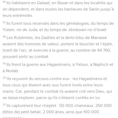
16
Ils habitaient en Galaad, en Basan et dans les localités qui
en dépendent, et dans toutes les banlieues de Sarôn jusqu’à
leurs extrémités.
17
Ils furent tous recensés dans les généalogies, du temps de
Yotam, roi de Juda, et du temps de Jéroboam roi d’Israël.
18
Les Rubénites, les Gadites et la demi-tribu de Manassé
avaient des hommes de valeur, portant le bouclier et l’épée,
tirant de l’arc, et exercés à la guerre, au nombre de 44 760,
pouvant sortir au combat.
19
Ils firent la guerre aux Hagaréniens, à Yetour, à Naphich et
à Nodab.
20
Ils reçurent du secours contre eux : les Hagaréniens et
tous ceux qui étaient avec eux furent livrés entre leurs
mains. Car, pendant le combat ils avaient crié vers Dieu, qui
se laissa implorer, parce qu’ils s’étaient confiés en lui.
21
Ils capturèrent leur cheptel : 50 000 chameaux, 250 000
(têtes de) petit bétail, 2 000 ânes, ainsi que 100 000