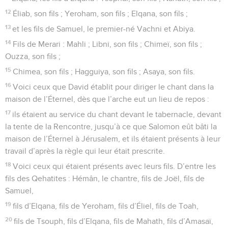
12
Éliab, son fils ; Yeroham, son fils ; Elqana, son fils ;
13
et les fils de Samuel, le premier-né Vachni et Abiya.
14
Fils de Merari : Mahli ; Libni, son fils ; Chimeï, son fils ;
Ouzza, son fils ;
15
Chimea, son fils ; Hagguiya, son fils ; Asaya, son fils.
16
Voici ceux que David établit pour diriger le chant dans la
maison de l’Éternel, dès que l’arche eut un lieu de repos :
17
ils étaient au service du chant devant le tabernacle, devant
la tente de la Rencontre, jusqu’à ce que Salomon eût bâti la
maison de l’Éternel à Jérusalem, et ils étaient présents à leur
travail d’après la règle qui leur était prescrite.
18
Voici ceux qui étaient présents avec leurs fils. D’entre les
fils des Qehatites : Hémân, le chantre, fils de Joël, fils de
Samuel,
19
fils d’Elqana, fils de Yeroham, fils d’Éliel, fils de Toah,
20
fils de Tsouph, fils d’Elqana, fils de Mahath, fils d’Amasaï,