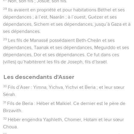
Nôn, son fils ; Josué, son fils.
28
Ils avaient en propriété et pour habitations Béthel et ses
dépendances ; à l’est, Naarân ; à l’ouest, Guézer et ses
dépendances, Sichem et ses dépendances, jusqu’à Gaza et à
ses dépendances.
29
Les fils de Manassé possédaient Beth-Cheân et ses
dépendances, Taanak et ses dépendances, Meguiddo et ses
dépendances, Dor et ses dépendances. Ce fut dans ces
(villes) qu’habitèrent les fils de Joseph, fils d’Israël.
Les descendants d'Asser
30
Fils d’Aser : Yimna, Yichva, Yichvi et Beria ; et leur sœur
Sérah.
31
Fils de Beria : Héber et Malkiel. Ce dernier est le père de
Birzavith.
32
Héber engendra Yaphleth, Chomer, Hotam et leur sœur
Choua.