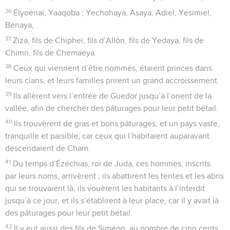
36
Élyoénaï, Yaaqoba ; Yechohaya, Asaya, Adiel, Yesimiel,
Benaya,
37
Ziza, fils de Chipheï, fils d’Allôn, fils de Yedaya, fils de
Chimri, fils de Chemaeya.
38
Ceux qui viennent d’être nommés, étaient princes dans
leurs clans, et leurs familles prirent un grand accroissement.
39
Ils allèrent vers l’entrée de Guedor jusqu’à l’orient de la
vallée, afin de chercher des pâturages pour leur petit bétail.
40
Ils trouvèrent de gras et bons pâturages, et un pays vaste,
tranquille et paisible, car ceux qui l’habitaient auparavant
descendaient de Cham.
41
Du temps d’Ézéchias, roi de Juda, ces hommes, inscrits
par leurs noms, arrivèrent ; ils abattirent les tentes et les abris
qui se trouvaient là, ils vouèrent les habitants à l’interdit
jusqu’à ce jour, et ils s’établirent à leur place, car il y avait là
des pâturages pour leur petit bétail.
42
Il y eut aussi des fils de Siméon, au nombre de cinq cents