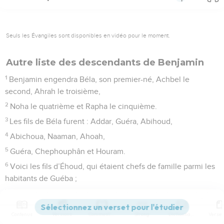
Seuls les Évangiles sont disponibles en vidéo pour le moment.
Autre liste des descendants de Benjamin
1
Benjamin engendra Béla, son premier-né, Achbel le
second, Ahrah le troisième,
2
Noha le quatrième et Rapha le cinquième.
3
Les fils de Béla furent : Addar, Guéra, Abihoud,
4
Abichoua, Naaman, Ahoah,
5
Guéra, Chephouphân et Houram.
6
Voici les fils d’Éhoud, qui étaient chefs de famille parmi les
habitants de Guéba ;
7
on les déporta à Manahath : Naaman, Ahiya et Guéra. Celui-
ci les déporta. Il engendra Ouzza et Ahihoud.
Contenus
Versions
Commentaires
Strong
Dictionnaire
8
Chaharaïm eut des enfants dans la campagne de Moab,