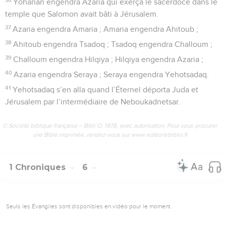
Yohanân engendra Azaria qui exerça le sacerdoce dans le
temple que Salomon avait bâti à Jérusalem.
37
Azaria engendra Amaria ; Amaria engendra Ahitoub ;
38
Ahitoub engendra Tsadoq ; Tsadoq engendra Challoum ;
39
Challoum engendra Hilqiya ; Hilqiya engendra Azaria ;
40
Azaria engendra Seraya ; Seraya engendra Yehotsadaq.
41
Yehotsadaq s’en alla quand l’Éternel déporta Juda et
Jérusalem par l’intermédiaire de Neboukadnetsar.
© Société biblique française – Bibli’O, 1978, avec autorisation. Pour vous procurer
une Bible imprimée, rendez-vous sur www.editionsbiblio.fr
1 Chroniques
6
Seuls les Évangiles sont disponibles en vidéo pour le moment.