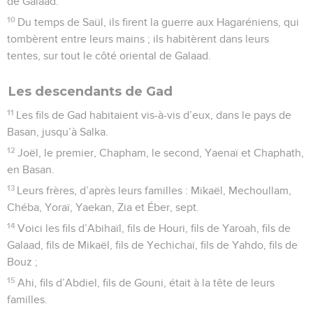
de Galaad.
10
Du temps de Saül, ils firent la guerre aux Hagaréniens, qui
tombèrent entre leurs mains ; ils habitèrent dans leurs
tentes, sur tout le côté oriental de Galaad.
Les descendants de Gad
11
Les fils de Gad habitaient vis-à-vis d’eux, dans le pays de
Basan, jusqu’à Salka.
12
Joël, le premier, Chapham, le second, Yaenaï et Chaphath,
en Basan.
13
Leurs frères, d’après leurs familles : Mikaël, Mechoullam,
Chéba, Yoraï, Yaekan, Zia et Éber, sept.
14
Voici les fils d’Abihaïl, fils de Houri, fils de Yaroah, fils de
Galaad, fils de Mikaël, fils de Yechichaï, fils de Yahdo, fils de
Bouz ;
15
Ahi, fils d’Abdiel, fils de Gouni, était à la tête de leurs
familles.