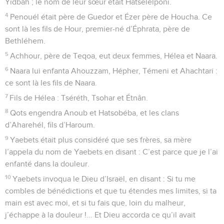
Yidbah ; le nom de leur sœur était Hatselelponi.
4
Penouél était père de Guedor et Ézer père de Houcha. Ce
sont là les fils de Hour, premier-né d’Éphrata, père de
Bethléhem.
5
Achhour, père de Teqoa, eut deux femmes, Hélea et Naara.
6
Naara lui enfanta Ahouzzam, Hépher, Témeni et Ahachtari :
ce sont là les fils de Naara.
7
Fils de Hélea : Tséréth, Tsohar et Étnân.
8
Qots engendra Anoub et Hatsobéba, et les clans
d’Aharehél, fils d’Haroum.
9
Yaebets était plus considéré que ses frères, sa mère
l’appela du nom de Yaebets en disant : C’est parce que je l’ai
enfanté dans la douleur.
10
Yaebets invoqua le Dieu d’Israël, en disant : Si tu me
combles de bénédictions et que tu étendes mes limites, si ta
main est avec moi, et si tu fais que, loin du malheur,
j’échappe à la douleur !... Et Dieu accorda ce qu’il avait