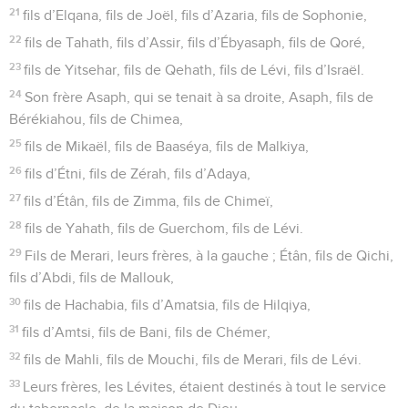
21
fils d’Elqana, fils de Joël, fils d’Azaria, fils de Sophonie,
22
fils de Tahath, fils d’Assir, fils d’Ébyasaph, fils de Qoré,
23
fils de Yitsehar, fils de Qehath, fils de Lévi, fils d’Israël.
24
Son frère Asaph, qui se tenait à sa droite, Asaph, fils de
Bérékiahou, fils de Chimea,
25
fils de Mikaël, fils de Baaséya, fils de Malkiya,
26
fils d’Étni, fils de Zérah, fils d’Adaya,
27
fils d’Étân, fils de Zimma, fils de Chimeï,
28
fils de Yahath, fils de Guerchom, fils de Lévi.
29
Fils de Merari, leurs frères, à la gauche ; Étân, fils de Qichi,
fils d’Abdi, fils de Mallouk,
30
fils de Hachabia, fils d’Amatsia, fils de Hilqiya,
31
fils d’Amtsi, fils de Bani, fils de Chémer,
32
fils de Mahli, fils de Mouchi, fils de Merari, fils de Lévi.
33
Leurs frères, les Lévites, étaient destinés à tout le service