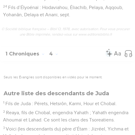
24
Fils d’Élyoénaï : Hodaviahou, Éliachib, Pelaya, Aqqoub,
Yohanân, Delaya et Anani, sept.
© Société biblique française – Bibli’O, 1978, avec autorisation. Pour vous procurer
une Bible imprimée, rendez-vous sur www.editionsbiblio.fr
1 Chroniques
4
Seuls les Évangiles sont disponibles en vidéo pour le moment.
Autre liste des descendants de Juda
1
Fils de Juda : Pérets, Hetsrôn, Karmi, Hour et Chobal.
2
Reaya, fils de Chobal, engendra Yahath ; Yahath engendra
Ahoumaï et Lahad. Ce sont les clans des Tsoreatiens.
3
Voici (les descendants du) père d’Étam : Jizréel, Yichma et