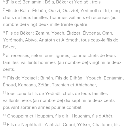
6
(Fils de) Benjamin : Béla, Béker et Yediaël, trois.
7
Fils de Béla : Étsbôn, Ouzzi, Ouzziel, Yerimoth et Iri, cinq
chefs de leurs familles, hommes vaillants et recensés (au
nombre de) vingt-deux mille trente-quatre.
8
Fils de Béker : Zemira, Yoach, Éliézer, Élyoénaï, Omri,
Yerémoth, Abiya, Anatoth et Alémeth, tous ceux-là fils de
Béker,
9
et recensés, selon leurs lignées, comme chefs de leurs
familles, vaillants hommes, (au nombre de) vingt mille deux
cents.
10
Fils de Yediaël : Bilhân. Fils de Bilhân : Yeouch, Benjamin,
Éhoud, Kenaana, Zétân, Tarchich et Ahichahar,
11
tous ceux-là fils de Yediaël, chefs de leurs familles,
vaillants héros (au nombre de) dix-sept mille deux cents,
pouvant sortir en armes pour le combat.
12
Chouppim et Houppim, fils d’Ir ; Houchim, fils d’Ahèr.
13
Fils de Nephthali : Yahtsiel, Gouni, Yétser, Challoum, fils