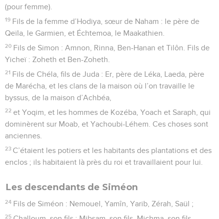
(pour femme).
19
Fils de la femme d’Hodiya, sœur de Naham : le père de
Qeïla, le Garmien, et Échtemoa, le Maakathien.
20
Fils de Simon : Amnon, Rinna, Ben-Hanan et Tilôn. Fils de
Yicheï : Zoheth et Ben-Zoheth.
21
Fils de Chéla, fils de Juda : Er, père de Léka, Laeda, père
de Marécha, et les clans de la maison où l’on travaille le
byssus, de la maison d’Achbéa,
22
et Yoqim, et les hommes de Kozéba, Yoach et Saraph, qui
dominèrent sur Moab, et Yachoubi-Léhem. Ces choses sont
anciennes.
23
C’étaient les potiers et les habitants des plantations et des
enclos ; ils habitaient là près du roi et travaillaient pour lui.
Les descendants de Siméon
24
Fils de Siméon : Nemouel, Yamîn, Yarib, Zérah, Saül ;
25
Challoum, son fils ; Mibsam, son fils, Michma, son fils.