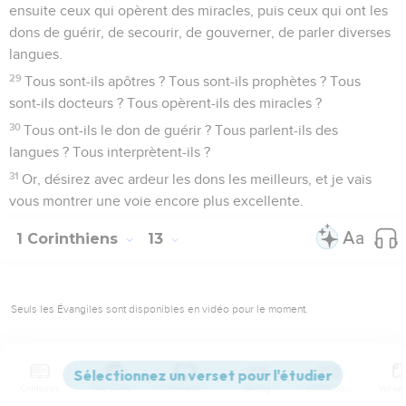
ensuite ceux qui opèrent des miracles, puis ceux qui ont les
dons de guérir, de secourir, de gouverner, de parler diverses
langues.
29
Tous sont-ils apôtres ? Tous sont-ils prophètes ? Tous
sont-ils docteurs ? Tous opèrent-ils des miracles ?
30
Tous ont-ils le don de guérir ? Tous parlent-ils des
langues ? Tous interprètent-ils ?
31
Or, désirez avec ardeur les dons les meilleurs, et je vais
vous montrer une voie encore plus excellente.
1 Corinthiens
13
Seuls les Évangiles sont disponibles en vidéo pour le moment.
L'amour
1
Quand je parlerais les langues des hommes, même des
Contenus
Versions
Commentaires
Strong
Dictionnaire