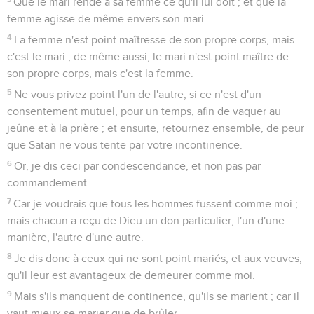
Que le mari rende à sa femme ce qu'il lui doit ; et que la
femme agisse de même envers son mari.
4
La femme n'est point maîtresse de son propre corps, mais
c'est le mari ; de même aussi, le mari n'est point maître de
son propre corps, mais c'est la femme.
5
Ne vous privez point l'un de l'autre, si ce n'est d'un
consentement mutuel, pour un temps, afin de vaquer au
jeûne et à la prière ; et ensuite, retournez ensemble, de peur
que Satan ne vous tente par votre incontinence.
6
Or, je dis ceci par condescendance, et non pas par
commandement.
7
Car je voudrais que tous les hommes fussent comme moi ;
mais chacun a reçu de Dieu un don particulier, l'un d'une
manière, l'autre d'une autre.
8
Je dis donc à ceux qui ne sont point mariés, et aux veuves,
qu'il leur est avantageux de demeurer comme moi.
9
Mais s'ils manquent de continence, qu'ils se marient ; car il
vaut mieux se marier que de brûler.