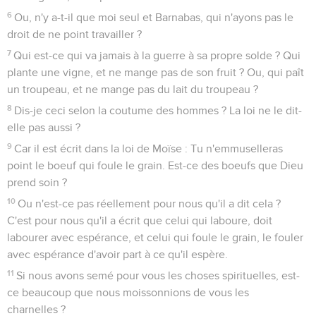
6
Ou, n'y a-t-il que moi seul et Barnabas, qui n'ayons pas le
droit de ne point travailler ?
7
Qui est-ce qui va jamais à la guerre à sa propre solde ? Qui
plante une vigne, et ne mange pas de son fruit ? Ou, qui paît
un troupeau, et ne mange pas du lait du troupeau ?
8
Dis-je ceci selon la coutume des hommes ? La loi ne le dit-
elle pas aussi ?
9
Car il est écrit dans la loi de Moïse : Tu n'emmuselleras
point le boeuf qui foule le grain. Est-ce des boeufs que Dieu
prend soin ?
10
Ou n'est-ce pas réellement pour nous qu'il a dit cela ?
C'est pour nous qu'il a écrit que celui qui laboure, doit
labourer avec espérance, et celui qui foule le grain, le fouler
avec espérance d'avoir part à ce qu'il espère.
11
Si nous avons semé pour vous les choses spirituelles, est-
ce beaucoup que nous moissonnions de vous les
charnelles ?