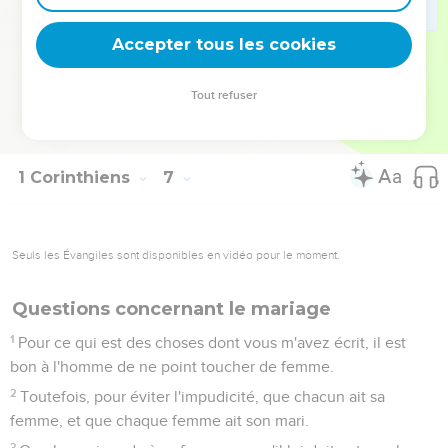
19
Ne savez-vous pas que votre corps est le temple du Saint-
Esprit, qui est en vous, et qui vous a été donné de Dieu, et
Accepter tous les cookies
que vous n'êtes point à vous-mêmes ?
20
Car vous avez été achetés à un grand prix ; glorifiez donc
Tout refuser
Dieu en votre corps et en votre esprit, qui appartiennent à
Dieu.
1 Corinthiens
7
Seuls les Évangiles sont disponibles en vidéo pour le moment.
Questions concernant le mariage
1
Pour ce qui est des choses dont vous m'avez écrit, il est
bon à l'homme de ne point toucher de femme.
2
Toutefois, pour éviter l'impudicité, que chacun ait sa
femme, et que chaque femme ait son mari.
3