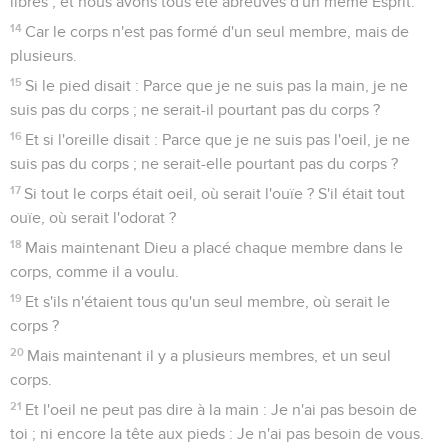
libres ; et nous avons tous été abreuvés d'un même Esprit.
14
Car le corps n'est pas formé d'un seul membre, mais de
plusieurs.
15
Si le pied disait : Parce que je ne suis pas la main, je ne
suis pas du corps ; ne serait-il pourtant pas du corps ?
16
Et si l'oreille disait : Parce que je ne suis pas l'oeil, je ne
suis pas du corps ; ne serait-elle pourtant pas du corps ?
17
Si tout le corps était oeil, où serait l'ouïe ? S'il était tout
ouïe, où serait l'odorat ?
18
Mais maintenant Dieu a placé chaque membre dans le
corps, comme il a voulu.
19
Et s'ils n'étaient tous qu'un seul membre, où serait le
corps ?
20
Mais maintenant il y a plusieurs membres, et un seul
corps.
21
Et l'oeil ne peut pas dire à la main : Je n'ai pas besoin de
toi ; ni encore la tête aux pieds : Je n'ai pas besoin de vous.