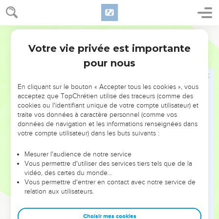
13
Les aliments sont pour le ventre, et le ventre pour les
aliments ; mais Dieu détruira et ceux-ci et celui-là. Et le corps
n'est point pour l'impudicité, mais pour le Seigneur, et le
Ostervald
Seigneur pour le corps.
Votre vie privée est importante
1 Corinthiens
6
14
Or Dieu a ressuscité le Seigneur, et il nous ressuscitera
pour nous
aussi par sa puissance.
15
Ne savez-vous pas que vos corps sont les membres de
En cliquant sur le bouton « Accepter tous les cookies », vous
Christ ? Prendrai-je donc les membres de Christ, pour en
acceptez que TopChrétien utilise des traceurs (comme des
cookies ou l'identifiant unique de votre compte utilisateur) et
faire les membres d'une prostituée ? Nullement !
traite vos données à caractère personnel (comme vos
16
Ne savez-vous pas que celui qui s'unit à la prostituée, est
données de navigation et les informations renseignées dans
un même corps avec elle ? Car il est dit : Les deux
votre compte utilisateur) dans les buts suivants :
deviendront une seule chair.
Mesurer l'audience de notre service
17
Mais celui qui s'unit au Seigneur, est un même esprit avec
Vous permettre d'utiliser des services tiers tels que de la
lui.
vidéo, des cartes du monde…
Vous permettre d'entrer en contact avec notre service de
18
Fuyez la fornication. Quelque péché qu'un homme
relation aux utilisateurs.
commette, c'est hors du corps ; mais celui qui commet
fornication, pèche contre son propre corps.
Choisir mes cookies