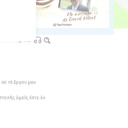
os Bible Software - sblgnt.com
 οὐ τὸ ἔργον μου
στολῆς ὑμεῖς ἐστε ἐν