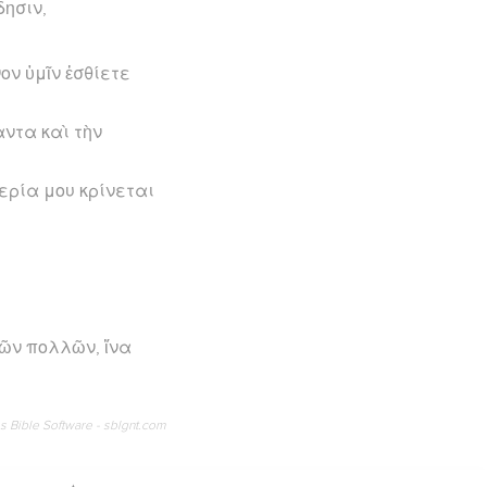
δησιν,
ον ὑμῖν ἐσθίετε
σαντα καὶ τὴν
θερία μου κρίνεται
τῶν πολλῶν, ἵνα
os Bible Software - sblgnt.com