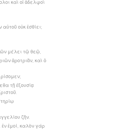
ολοι καὶ οἱ ἀδελφοὶ
 αὐτοῦ οὐκ ἐσθίει;
ῶν μέλει τῷ θεῷ,
ριῶν ἀροτριᾶν, καὶ ὁ
ερίσομεν;
εθα τῇ ἐξουσίᾳ
ριστοῦ.
αστηρίῳ
αγγελίου ζῆν.
 ἐν ἐμοί, καλὸν γάρ