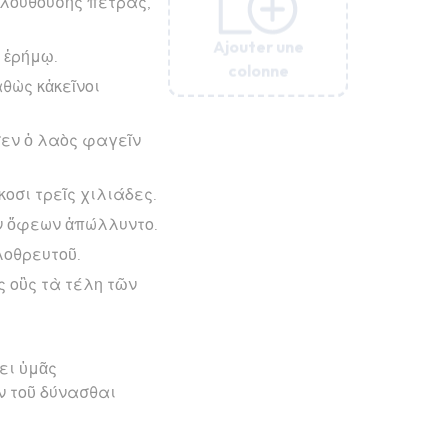
ολουθούσης πέτρας,
Ajouter une
Ajouter une
Ajouter une
Ajouter une
Ajouter une
Ajouter une
ῇ ἐρήμῳ.
colonne
colonne
colonne
colonne
colonne
colonne
αθὼς κἀκεῖνοι
σεν ὁ λαὸς φαγεῖν
οσι τρεῖς χιλιάδες.
ῶν ὄφεων ἀπώλλυντο.
λοθρευτοῦ.
ς οὓς τὰ τέλη τῶν
ει ὑμᾶς
ν τοῦ δύνασθαι