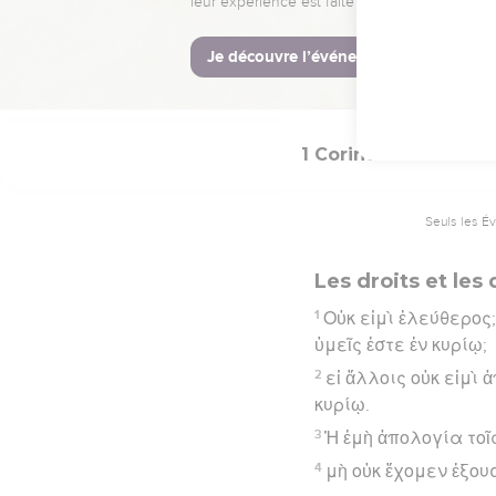
ἀδελφόν μου σκανδ
Hébreu : © Westminster Lening
1 Corinthiens
9
Seuls les É
Les droits et les
1
Οὐκ εἰμὶ ἐλεύθερος;
ὑμεῖς ἐστε ἐν κυρίῳ;
2
εἰ ἄλλοις οὐκ εἰμὶ 
κυρίῳ.
3
Ἡ ἐμὴ ἀπολογία τοῖ
4
μὴ οὐκ ἔχομεν ἐξου