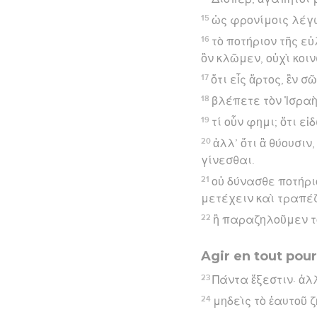
15
ὡς φρονίμοις λέγω
16
τὸ ποτήριον τῆς εὐ
ὃν κλῶμεν, οὐχὶ κοιν
17
ὅτι εἷς ἄρτος, ἓν 
18
βλέπετε τὸν Ἰσραὴλ
19
τί οὖν φημι; ὅτι εἰ
20
ἀλλ’ ὅτι ἃ θύουσιν
γίνεσθαι.
21
οὐ δύνασθε ποτήρι
μετέχειν καὶ τραπέζ
22
ἢ παραζηλοῦμεν τὸ
Agir en tout pour
23
Πάντα ἔξεστιν· ἀλ
24
μηδεὶς τὸ ἑαυτοῦ ζ