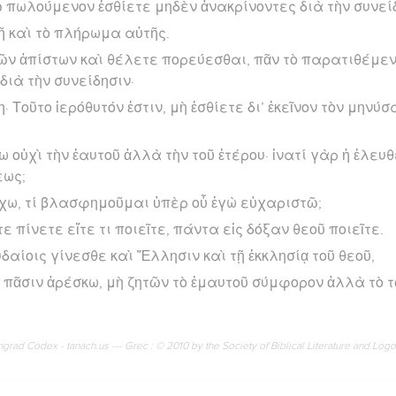
 πωλούμενον ἐσθίετε μηδὲν ἀνακρίνοντες διὰ τὴν συνεί
γῆ καὶ τὸ πλήρωμα αὐτῆς.
 τῶν ἀπίστων καὶ θέλετε πορεύεσθαι, πᾶν τὸ παρατιθέμεν
διὰ τὴν συνείδησιν·
πῃ· Τοῦτο ἱερόθυτόν ἐστιν, μὴ ἐσθίετε δι’ ἐκεῖνον τὸν μηνύ
ω οὐχὶ τὴν ἑαυτοῦ ἀλλὰ τὴν τοῦ ἑτέρου· ἱνατί γὰρ ἡ ἐλευ
εως;
έχω, τί βλασφημοῦμαι ὑπὲρ οὗ ἐγὼ εὐχαριστῶ;
τε πίνετε εἴτε τι ποιεῖτε, πάντα εἰς δόξαν θεοῦ ποιεῖτε.
δαίοις γίνεσθε καὶ Ἕλλησιν καὶ τῇ ἐκκλησίᾳ τοῦ θεοῦ,
πᾶσιν ἀρέσκω, μὴ ζητῶν τὸ ἐμαυτοῦ σύμφορον ἀλλὰ τὸ 
rad Codex - tanach.us --- Grec : © 2010 by the Society of Biblical Literature and Log