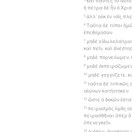
καὶ πάντες τὸ αὐτὸ
ἡ πέτρα δὲ ἦν ὁ Χρισ
5
ἀλλ’ οὐκ ἐν τοῖς π
6
Ταῦτα δὲ τύποι ἡμῶ
ἐπεθύμησαν.
7
μηδὲ εἰδωλολάτραι
καὶ πεῖν, καὶ ἀνέστη
8
μηδὲ πορνεύωμεν, κ
9
μηδὲ ἐκπειράζωμεν
10
μηδὲ γογγύζετε, κ
11
ταῦτα δὲ τυπικῶς σ
αἰώνων κατήντηκεν.
12
ὥστε ὁ δοκῶν ἑστά
13
πειρασμὸς ὑμᾶς οὐκ
πειρασθῆναι ὑπὲρ ὃ 
ὑπενεγκεῖν.
14
Διόπερ, ἀγαπητοί 