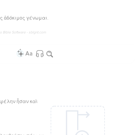
ς ἀδόκιμος γένωμαι.
os Bible Software - sblgnt.com
εφέλην ἦσαν καὶ