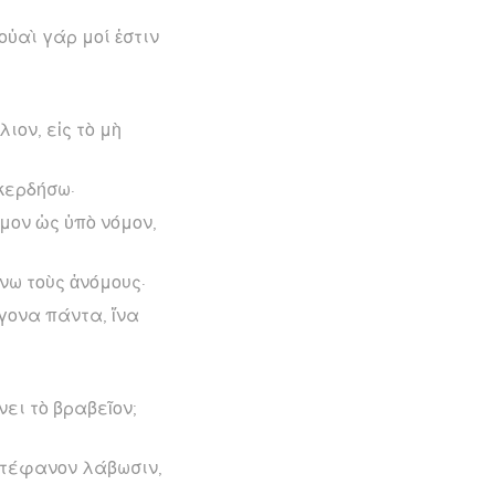
οὐαὶ γάρ μοί ἐστιν
ιον, εἰς τὸ μὴ
κερδήσω·
όμον ὡς ὑπὸ νόμον,
άνω τοὺς ἀνόμους·
έγονα πάντα, ἵνα
νει τὸ βραβεῖον;
 στέφανον λάβωσιν,