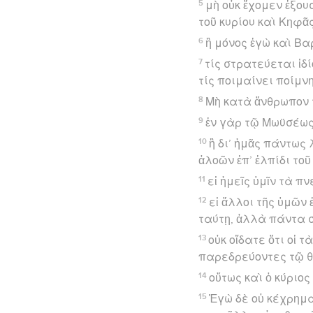
5
μὴ οὐκ ἔχομεν ἐξου
τοῦ κυρίου καὶ Κηφᾶς
6
ἢ μόνος ἐγὼ καὶ Βα
7
τίς στρατεύεται ἰδ
τίς ποιμαίνει ποίμνη
8
Μὴ κατὰ ἄνθρωπον 
9
ἐν γὰρ τῷ Μωϋσέως
10
ἢ δι’ ἡμᾶς πάντως 
ἀλοῶν ἐπ’ ἐλπίδι τοῦ
11
εἰ ἡμεῖς ὑμῖν τὰ 
12
εἰ ἄλλοι τῆς ὑμῶν
ταύτῃ, ἀλλὰ πάντα σ
13
οὐκ οἴδατε ὅτι οἱ τ
παρεδρεύοντες τῷ θ
14
οὕτως καὶ ὁ κύριο
15
Ἐγὼ δὲ οὐ κέχρημα