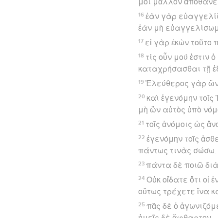
μοι μᾶλλον ἀποθανεῖ
16
ἐὰν γὰρ εὐαγγελίζω
ἐὰν μὴ εὐαγγελίσωμ
17
εἰ γὰρ ἑκὼν τοῦτο 
18
τίς οὖν μού ἐστιν 
καταχρήσασθαι τῇ ἐ
19
Ἐλεύθερος γὰρ ὢν 
20
καὶ ἐγενόμην τοῖς 
μὴ ὢν αὐτὸς ὑπὸ νόμ
21
τοῖς ἀνόμοις ὡς ἄν
22
ἐγενόμην τοῖς ἀσθ
πάντως τινὰς σώσω.
23
πάντα δὲ ποιῶ διὰ
24
Οὐκ οἴδατε ὅτι οἱ
οὕτως τρέχετε ἵνα 
25
πᾶς δὲ ὁ ἀγωνιζόμ
ἡμεῖς δὲ ἄφθαρτον.