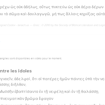
τρέχω ὡς οὐκ ἀδήλως, οὕτως πυκτεύω ὡς οὐκ ἀέρα δέρων·
υ τὸ σῶμα καὶ δουλαγωγῶ, μή πως ἄλλοις κηρύξας αὐτὸ
rad Codex - tanach.us --- Grec : © 2010 by the Society of Biblical Literature and Log
vangiles sont disponibles en vidéo pour le moment.
tre les idoles
γνοεῖν, ἀδελφοί, ὅτι οἱ πατέρες ἡμῶν πάντες ὑπὸ τὴν ν
σσης διῆλθον,
 Μωϋσῆν ἐβαπτίσαντο ἐν τῇ νεφέλῃ καὶ ἐν τῇ θαλάσσῃ,
ὸ πνευματικὸν βρῶμα ἔφαγον