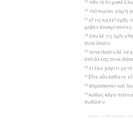
25
πᾶν τὸ ἐν μακέλλῳ
26
τοῦ κυρίου γὰρ ἡ 
27
εἴ τις καλεῖ ὑμᾶς
μηδὲν ἀνακρίνοντες 
28
ἐὰν δέ τις ὑμῖν εἴ
συνείδησιν·
29
συνείδησιν δὲ λέγ
ὑπὸ ἄλλης συνειδήσ
30
εἰ ἐγὼ χάριτι μετ
31
Εἴτε οὖν ἐσθίετε εἴ
32
ἀπρόσκοποι καὶ Ἰου
33
καθὼς κἀγὼ πάντα 
σωθῶσιν.
Hébreu : © Westminster Lening