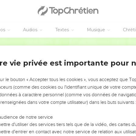
 λεγόμενοι θεοὶ εἴτε ἐν οὐρανῷ εἴτε ἐπὶ γῆς, ὥσπερ εἰσὶ
éos
Audios
Textes
Musique
Chrét
ὁ πατήρ, ἐξ οὗ τὰ πάντα καὶ ἡμεῖς εἰς αὐτόν, καὶ εἷς κύριος
ς δι’ αὐτοῦ.
Hébreu / Grec - Texte original
 γνῶσις· τινὲς δὲ τῇ συνηθείᾳ ἕως ἄρτι τοῦ εἰδώλου ὡς εἰ
τῶν ἀσθενὴς οὖσα μολύνεται.
re vie privée est importante pour 
παραστήσει τῷ θεῷ· οὔτε γὰρ ἐὰν φάγωμεν, περισσεύομε
εθα.
sur le bouton « Accepter tous les cookies », vous acceptez que T
ἡ ἐξουσία ὑμῶν αὕτη πρόσκομμα γένηται τοῖς ἀσθενέσιν
traceurs (comme des cookies ou l'identifiant unique de votre compte 
 τὸν ἔχοντα γνῶσιν ἐν εἰδωλείῳ κατακείμενον, οὐχὶ ἡ συ
s données à caractère personnel (comme vos données de navigatio
ομηθήσεται εἰς τὸ τὰ εἰδωλόθυτα ἐσθίειν;
 renseignées dans votre compte utilisateur) dans les buts suivants 
θενῶν ἐν τῇ σῇ γνώσει, ὁ ἀδελφὸς δι’ ὃν Χριστὸς ἀπέθα
ντες εἰς τοὺς ἀδελφοὺς καὶ τύπτοντες αὐτῶν τὴν συνείδ
audience de notre service
.
ttre d'utiliser des services tiers tels que de la vidéo, des cartes
ttre d'entrer en contact avec notre service de relation aux utilisat
κανδαλίζει τὸν ἀδελφόν μου, οὐ μὴ φάγω κρέα εἰς τὸν αἰ