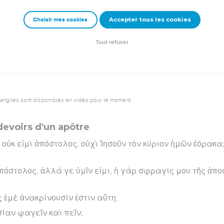
αλίσω.
Accepter tous les cookies
Choisir mes cookies
rad Codex - tanach.us --- Grec : © 2010 by the Society of Biblical Literature and Log
Tout refuser
vangiles sont disponibles en vidéo pour le moment.
 devoirs d'un apôtre
 οὐκ εἰμὶ ἀπόστολος; οὐχὶ Ἰησοῦν τὸν κύριον ἡμῶν ἑόρακα;
ἀπόστολος, ἀλλά γε ὑμῖν εἰμι, ἡ γὰρ σφραγίς μου τῆς ἀπο
ς ἐμὲ ἀνακρίνουσίν ἐστιν αὕτη.
σίαν φαγεῖν καὶ πεῖν;