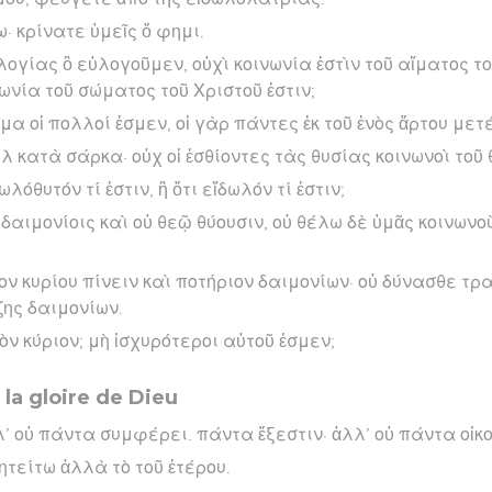
· κρίνατε ὑμεῖς ὅ φημι.
λογίας ὃ εὐλογοῦμεν, οὐχὶ κοινωνία ἐστὶν τοῦ αἵματος το
ωνία τοῦ σώματος τοῦ Χριστοῦ ἐστιν;
σῶμα οἱ πολλοί ἐσμεν, οἱ γὰρ πάντες ἐκ τοῦ ἑνὸς ἄρτου με
 κατὰ σάρκα· οὐχ οἱ ἐσθίοντες τὰς θυσίας κοινωνοὶ τοῦ 
δωλόθυτόν τί ἐστιν, ἢ ὅτι εἴδωλόν τί ἐστιν;
, δαιμονίοις καὶ οὐ θεῷ θύουσιν, οὐ θέλω δὲ ὑμᾶς κοινων
ον κυρίου πίνειν καὶ ποτήριον δαιμονίων· οὐ δύνασθε τρ
ης δαιμονίων.
ν κύριον; μὴ ἰσχυρότεροι αὐτοῦ ἐσμεν;
 la gloire de Dieu
λ’ οὐ πάντα συμφέρει. πάντα ἔξεστιν· ἀλλ’ οὐ πάντα οἰκο
ητείτω ἀλλὰ τὸ τοῦ ἑτέρου.