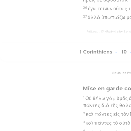
26
ἐγὼ τοίνυν οὕτως 
27
ἀλλὰ ὑπωπιάζω μο
Hébreu : © Westminster Lening
1 Corinthiens
10
Seuls les É
Mise en garde con
1
Οὐ θέλω γὰρ ὑμᾶς ἀ
πάντες διὰ τῆς θαλά
2
καὶ πάντες εἰς τὸν
3
καὶ πάντες τὸ αὐτ
4