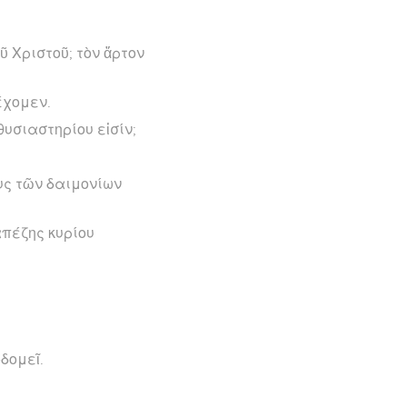
ῦ Χριστοῦ; τὸν ἄρτον
τέχομεν.
θυσιαστηρίου εἰσίν;
οὺς τῶν δαιμονίων
απέζης κυρίου
δομεῖ.