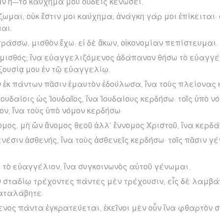
ν ἤ—τὸ καύχημά μου οὐδεὶς κενώσει.
μαι, οὐκ ἔστιν μοι καύχημα, ἀνάγκη γάρ μοι ἐπίκειται· 
αι.
πράσσω, μισθὸν ἔχω· εἰ δὲ ἄκων, οἰκονομίαν πεπίστευμαι.
ὁ μισθός; ἵνα εὐαγγελιζόμενος ἀδάπανον θήσω τὸ εὐαγγέλ
ξουσίᾳ μου ἐν τῷ εὐαγγελίῳ.
ἐκ πάντων πᾶσιν ἐμαυτὸν ἐδούλωσα, ἵνα τοὺς πλείονας 
Ἰουδαίοις ὡς Ἰουδαῖος, ἵνα Ἰουδαίους κερδήσω· τοῖς ὑπὸ ν
ον, ἵνα τοὺς ὑπὸ νόμον κερδήσω·
ομος, μὴ ὢν ἄνομος θεοῦ ἀλλ’ ἔννομος Χριστοῦ, ἵνα κερδ
ενέσιν ἀσθενής, ἵνα τοὺς ἀσθενεῖς κερδήσω· τοῖς πᾶσιν γ
 τὸ εὐαγγέλιον, ἵνα συγκοινωνὸς αὐτοῦ γένωμαι.
 ἐν σταδίῳ τρέχοντες πάντες μὲν τρέχουσιν, εἷς δὲ λαμβά
καταλάβητε.
ενος πάντα ἐγκρατεύεται, ἐκεῖνοι μὲν οὖν ἵνα φθαρτὸν