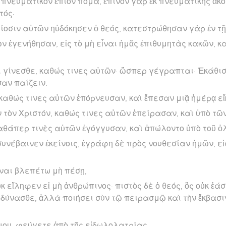
 πνευματικὸν ἔπιον πόμα, ἔπινον γὰρ ἐκ πνευματικῆς ἀκ
τός·
λείοσιν αὐτῶν ηὐδόκησεν ὁ θεός, κατεστρώθησαν γὰρ ἐν τ
ν ἐγενήθησαν, εἰς τὸ μὴ εἶναι ἡμᾶς ἐπιθυμητὰς κακῶν, κ
 γίνεσθε, καθώς τινες αὐτῶν· ὥσπερ γέγραπται· Ἐκάθι
σαν παίζειν.
αθώς τινες αὐτῶν ἐπόρνευσαν, καὶ ἔπεσαν μιᾷ ἡμέρᾳ εἴκ
 τὸν Χριστόν, καθώς τινες αὐτῶν ἐπείρασαν, καὶ ὑπὸ τ
αθάπερ τινὲς αὐτῶν ἐγόγγυσαν, καὶ ἀπώλοντο ὑπὸ τοῦ ὀ
υνέβαινεν ἐκείνοις, ἐγράφη δὲ πρὸς νουθεσίαν ἡμῶν, εἰ
ναι βλεπέτω μὴ πέσῃ,
 εἴληφεν εἰ μὴ ἀνθρώπινος· πιστὸς δὲ ὁ θεός, ὃς οὐκ ἐάσ
δύνασθε, ἀλλὰ ποιήσει σὺν τῷ πειρασμῷ καὶ τὴν ἔκβασι
μου, φεύγετε ἀπὸ τῆς εἰδωλολατρίας.