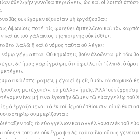
σίαν ἀδελφὴν γυναῖκα περιάγειν, ὡς καὶ οἱ λοιποὶ ἀπόστ
;
ρναβᾶς οὐκ ἔχομεν ἐξουσίαν μὴ ἐργάζεσθαι;
ίοις ὀψωνίοις ποτέ; τίς φυτεύει ἀμπελῶνα καὶ τὸν καρπὸν
ν καὶ ἐκ τοῦ γάλακτος τῆς ποίμνης οὐκ ἐσθίει;
ταῦτα λαλῶ ἢ καὶ ὁ νόμος ταῦτα οὐ λέγει;
 νόμῳ γέγραπται· Οὐ κημώσεις βοῦν ἀλοῶντα. μὴ τῶν βο
λέγει; δι’ ἡμᾶς γὰρ ἐγράφη, ὅτι ὀφείλει ἐπ’ ἐλπίδι ὁ ἀροτ
 μετέχειν.
πνευματικὰ ἐσπείραμεν, μέγα εἰ ἡμεῖς ὑμῶν τὰ σαρκικὰ θ
 ἐξουσίας μετέχουσιν, οὐ μᾶλλον ἡμεῖς; Ἀλλ’ οὐκ ἐχρησάμ
τέγομεν ἵνα μή τινα ἐγκοπὴν δῶμεν τῷ εὐαγγελίῳ τοῦ Χ
ὰ ἱερὰ ἐργαζόμενοι τὰ ἐκ τοῦ ἱεροῦ ἐσθίουσιν, οἱ τῷ θυσι
υσιαστηρίῳ συμμερίζονται;
ς διέταξεν τοῖς τὸ εὐαγγέλιον καταγγέλλουσιν ἐκ τοῦ εὐ
ι οὐδενὶ τούτων. οὐκ ἔγραψα δὲ ταῦτα ἵνα οὕτως γένηται