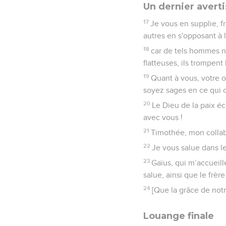
Un dernier avert
17
Je vous en supplie, f
autres en s'opposant à
18
car de tels hommes ne
flatteuses, ils trompen
19
Quant à vous, votre o
soyez sages en ce qui 
20
Le Dieu de la paix éc
avec vous !
21
Timothée, mon collabo
22
Je vous salue dans le 
23
Gaïus, qui m’accueille
salue, ainsi que le frèr
24
[Que la grâce de notr
Louange finale