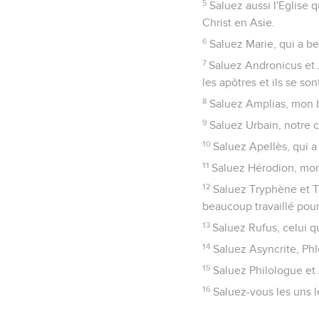
5
Saluez aussi l'Eglise 
Christ en Asie.
6
Saluez Marie, qui a be
7
Saluez Andronicus et 
les apôtres et ils se so
8
Saluez Amplias, mon 
9
Saluez Urbain, notre 
10
Saluez Apellès, qui a
11
Saluez Hérodion, mon
12
Saluez Tryphène et Tr
beaucoup travaillé pour
13
Saluez Rufus, celui qu
14
Saluez Asyncrite, Phl
15
Saluez Philologue et 
16
Saluez-vous les uns le