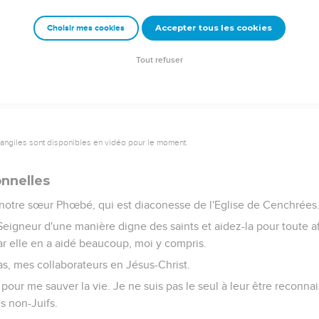
 chez vous dans la joie, si c'est la volonté de Dieu, et trouver u
Accepter tous les cookies
Choisir mes cookies
x soit avec vous tous ! Amen !
Tout refuser
vangiles sont disponibles en vidéo pour le moment.
onnelles
otre sœur Phœbé, qui est diaconesse de l'Eglise de Cenchrées
Seigneur d'une manière digne des saints et aidez-la pour toute aff
ar elle en a aidé beaucoup, moi y compris.
as, mes collaborateurs en Jésus-Christ.
e pour me sauver la vie. Je ne suis pas le seul à leur être reconnai
s non-Juifs.