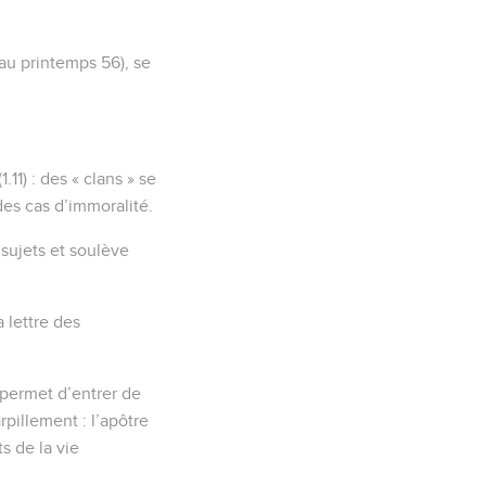
au printemps 56), se
11) : des « clans » se
 des cas d’immoralité.
s sujets et soulève
a lettre des
e permet d’entrer de
rpillement : l’apôtre
s de la vie