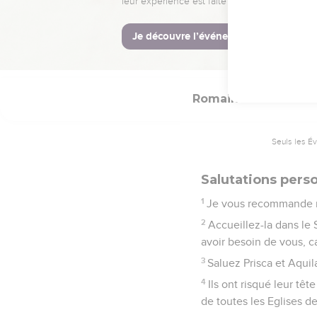
32
Ainsi je pourrai venir
de vous.
33
Que le Dieu de la pai
Romains
16
Seuls les É
Salutations pers
1
Je vous recommande n
2
Accueillez-la dans le 
avoir besoin de vous, c
3
Saluez Prisca et Aquil
4
Ils ont risqué leur têt
de toutes les Eglises de