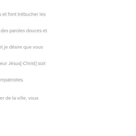
 et font trébucher les
r des paroles douces et
et je désire que vous
ur Jésus[-Christ] soit
ompatriotes.
er de la ville, vous