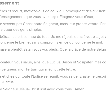
issement
rères et sœurs, méfiez-vous de ceux qui provoquent des divisions
 l'enseignement que vous avez reçu. Eloignez-vous d'eux,
 servent pas Christ notre Seigneur, mais leur propre ventre. Pa
t le cœur des gens simples.
béissance est connue de tous. Je me réjouis donc à votre sujet 
concerne le bien et sans compromis en ce qui concerne le mal.
rasera bientôt Satan sous vos pieds. Que la grâce de notre Seigne
rateur, vous salue, ainsi que Lucius, Jason et Sosipater, mes c
Seigneur, moi Tertius, qui ai écrit cette lettre.
 et chez qui toute l'Eglise se réunit, vous salue. Eraste, le trésori
e Quartus.
e Seigneur Jésus-Christ soit avec vous tous ! Amen ! ]