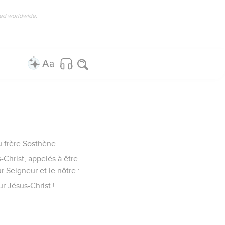
ved worldwide.
du frère Sosthène
s-Christ, appelés à être
r Seigneur et le nôtre :
r Jésus-Christ !