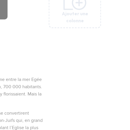
Ajouter une
Ajouter une
Ajouter une
Ajouter une
Ajouter une
colonne
colonne
colonne
colonne
colonne
hme entre la mer Egée
on, 700 000 habitants.
 florissaient. Mais la
se convertirent
on-Juifs qui, en grand
ant l’Eglise la plus