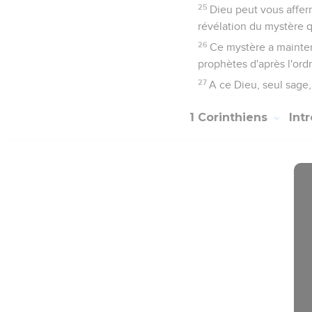
25
Dieu peut vous affer
révélation du mystère q
26
Ce mystère a maintena
prophètes d'après l'ordr
27
A ce Dieu, seul sage, 
1 Corinthiens
Int