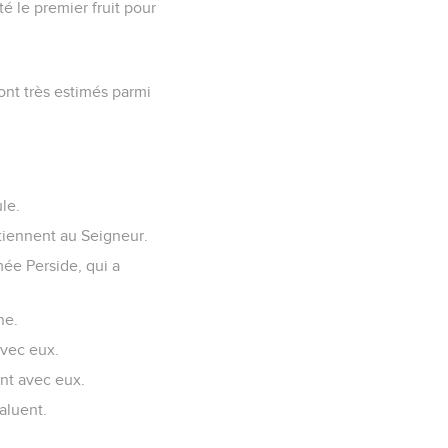
é le premier fruit pour
ont très estimés parmi
le.
tiennent au Seigneur.
mée Perside, qui a
ne.
avec eux.
ont avec eux.
saluent.