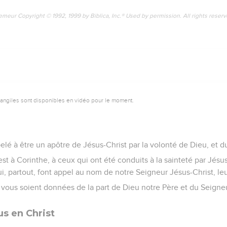
emeur Copyright © 1992, 1999 by Biblica, Inc.® Used by permission. All rights reser
vangiles sont disponibles en vidéo pour le moment.
pelé à être un apôtre de Jésus-Christ par la volonté de Dieu, et 
 est à Corinthe, à ceux qui ont été conduits à la sainteté par Jésu
ui, partout, font appel au nom de notre Seigneur Jésus-Christ, leu
x vous soient données de la part de Dieu notre Père et du Seigneu
us en Christ