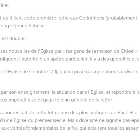
ière.
ù il écrit cette première lettre aux Corinthiens (probablement 
long séjour à Ephèse.
e est double :
ses nouvelles de l’Eglise par « les gens de la maison de Chloé » (1.
diquent l’autorité d’un apôtre particulier, il y a des querelles et
 de l’Eglise de Corinthe (7.1), qui lui pose des questions sur diver
, par son enseignement, la situation dans l’Eglise, et répondre à l
ux impératifs se dégage le plan général de la lettre :
s abordés fait de cette lettre une des plus pratiques de Paul. Ell
 d’une Eglise du premier siècle. Mais diversité ne signifie pas épa
ux vérités fondamentales de la foi, qui éclairent tous les aspect