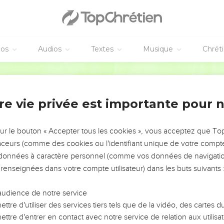
me je n'ai plus rien qui me retienne dans ces régions et que, d
rendre visite,
e me rendrai en Espagne. J'espère en effet vous voir en passant et
e fois que j'aurai satisfait, du moins en partie, mon désir d'être
éos
Audios
Textes
Musique
Chrét
Jérusalem pour servir les saints.
Segond 21
 de la Macédoine et l'Achaïe ont bien voulu organiser une collec
saints de Jérusalem.
re vie privée est importante pour 
 et elles le leur devaient, car si les non-Juifs ont eu part aux ava
les assister dans leurs besoins matériels.
cette affaire et que je leur aurai remis ces dons, je partirai pour 
sur le bouton « Accepter tous les cookies », vous acceptez que T
traceurs (comme des cookies ou l'identifiant unique de votre compte 
s données à caractère personnel (comme vos données de navigatio
vous rendre visite, c'est avec une pleine bénédiction de [l'Evangi
 renseignées dans votre compte utilisateur) dans les buts suivants 
rères et sœurs, par notre Seigneur Jésus-Christ et par l'amour de 
audience de notre service
 Dieu des prières en ma faveur.
ttre d'utiliser des services tiers tels que de la vidéo, des cartes
s protégé des incrédules de la Judée et que l’aide que j'apporte à
ttre d'entrer en contact avec notre service de relation aux utilisat
.