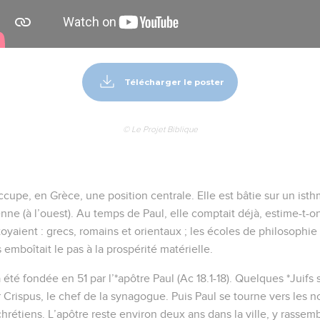
Télécharger le poster
© Le Projet Biblique
ccupe, en Grèce, une position centrale. Elle est bâtie sur un ist
nienne (à l’ouest). Au temps de Paul, elle comptait déjà, estime-t-
toyaient : grecs, romains et orientaux ; les écoles de philosophie y
emboîtait le pas à la prospérité matérielle.
 été fondée en 51 par l’*apôtre Paul (Ac 18.1-18). Quelques *Juifs 
r Crispus, le chef de la synagogue. Puis Paul se tourne vers les n
étiens. L’apôtre reste environ deux ans dans la ville, y rassembl