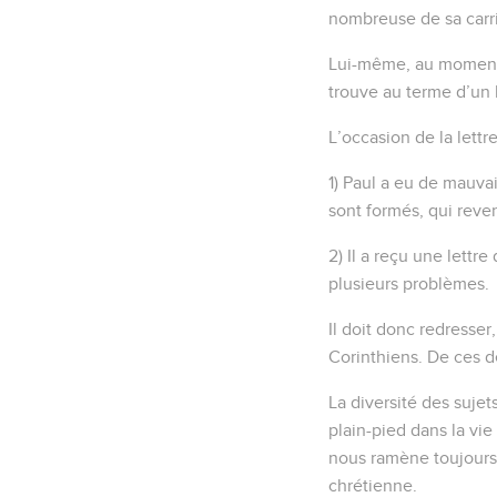
nombreuse de sa carr
Lui-même, au moment o
trouve au terme d’un 
L’occasion de la lettr
1) Paul a eu de mauvai
sont formés, qui reven
2) Il a reçu une lettre
plusieurs problèmes.
Il doit donc redresser
Corinthiens. De ces de
La diversité des sujet
plain-pied dans la vie
nous ramène toujours a
chrétienne.