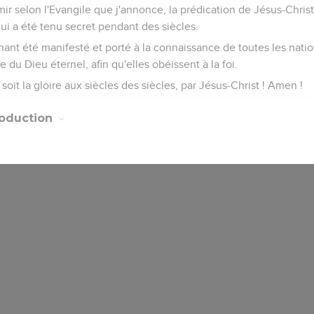
mir selon l'Evangile que j'annonce, la prédication de Jésus-Chris
ui a été tenu secret pendant des siècles.
nt été manifesté et porté à la connaissance de toutes les nation
e du Dieu éternel, afin qu'elles obéissent à la foi.
soit la gloire aux siècles des siècles, par Jésus-Christ ! Amen !
roduction