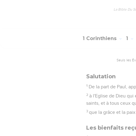
La Bible Du S
1 Corinthiens
1
Seuls les É
Salutation
1
De la part de Paul, ap
2
à l'Eglise de Dieu qui
saints, et à tous ceux q
3
que la grâce et la pai
Les bienfaits reç