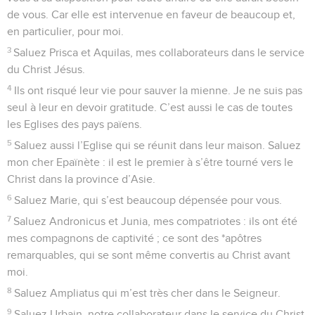
de vous. Car elle est intervenue en faveur de beaucoup et,
en particulier, pour moi.
3
Saluez Prisca et Aquilas, mes collaborateurs dans le service
du Christ Jésus.
4
Ils ont risqué leur vie pour sauver la mienne. Je ne suis pas
seul à leur en devoir gratitude. C’est aussi le cas de toutes
les Eglises des pays païens.
5
Saluez aussi l’Eglise qui se réunit dans leur maison. Saluez
mon cher Epaïnète : il est le premier à s’être tourné vers le
Christ dans la province d’Asie.
6
Saluez Marie, qui s’est beaucoup dépensée pour vous.
7
Saluez Andronicus et Junia, mes compatriotes : ils ont été
mes compagnons de captivité ; ce sont des *apôtres
remarquables, qui se sont même convertis au Christ avant
moi.
8
Saluez Ampliatus qui m’est très cher dans le Seigneur.
9
Saluez Urbain, notre collaborateur dans le service du Christ