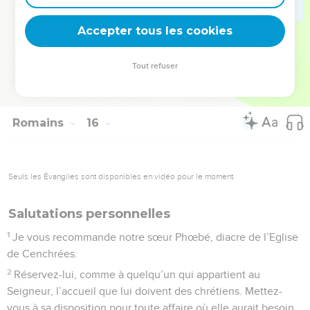
Dieu le veut, et trouver quelque repos parmi vous.
Accepter tous les cookies
33
Que le Dieu qui donne la paix soit avec vous tous. *Amen.
La Bible Du Semeur Copyright © 1992, 1999 by Biblica, Inc.® Used by permission.
Tout refuser
All rights reserved worldwide.
Romains
16
Seuls les Évangiles sont disponibles en vidéo pour le moment.
Salutations personnelles
1
Je vous recommande notre sœur Phœbé, diacre de l’Eglise
de Cenchrées.
2
Réservez-lui, comme à quelqu’un qui appartient au
Seigneur, l’accueil que lui doivent des chrétiens. Mettez-
vous à sa disposition pour toute affaire où elle aurait besoin