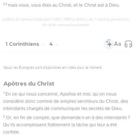
23
mais vous, vous êtes au Christ, et le Christ est à Dieu.
La Bible Du Semeur Copyright © 1992, 1999 by Biblica, Inc.® Used by permission.
All rights reserved worldwide.
1 Corinthiens
4
Seuls les Évangiles sont disponibles en vidéo pour le moment.
Apôtres du Christ
1
En ce qui nous concerne, Apollos et moi, qu’on nous
considère donc comme de simples serviteurs du Christ, des
intendants chargés de communiquer les secrets de Dieu.
2
Or, en fin de compte, que demande-t-on à des intendants ?
Qu’ils accomplissent fidèlement la tâche qui leur a été
confiée.