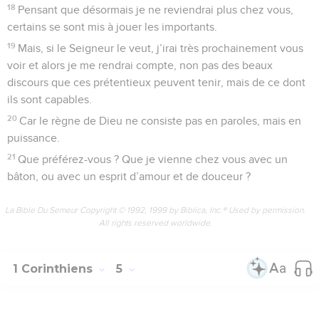
18
Pensant que désormais je ne reviendrai plus chez vous,
certains se sont mis à jouer les importants.
19
Mais, si le Seigneur le veut, j’irai très prochainement vous
voir et alors je me rendrai compte, non pas des beaux
discours que ces prétentieux peuvent tenir, mais de ce dont
ils sont capables.
20
Car le règne de Dieu ne consiste pas en paroles, mais en
puissance.
21
Que préférez-vous ? Que je vienne chez vous avec un
bâton, ou avec un esprit d’amour et de douceur ?
La Bible Du Semeur Copyright © 1992, 1999 by Biblica, Inc.® Used by permission.
All rights reserved worldwide.
1 Corinthiens
5