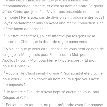
Il faut cependant, frères, que je vous adresse une
recommandation instante, et c’est au nom de notre Seigneur
Jésus-Christ que je le fais. Vivez tous ensemble en pleine
harmonie ! Ne laissez pas de division s’introduire entre vous !
Soyez parfaitement unis en ayant une même conviction, une
même façon de penser !
11
En effet, mes frères, j’ai été informé par les gens de la
maison de Chloé que la discorde règne parmi vous.
12
Voici ce que je veux dire : chacun de vous tient ce type de
langage : « Moi, je suis pour Paul ! » ou : « Moi, pour
Apollos ! » ou : « Moi, pour Pierre ! » ou encore : « Et moi,
pour le Christ ! »
13
Voyons : le Christ serait-il divisé ? Paul aurait-il été crucifié
pour vous ? Ou bien est-ce au nom de Paul que vous avez
été baptisés ?
14
Je remercie Dieu de n’avoir baptisé aucun de vous, sauf
Crispus et Gaïus.
15
Personne, en tout cas, ne peut prétendre avoir été baptisé