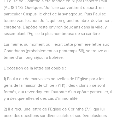
L’Eglise de Corinthe a été fondée en 51 par l’*apôtre Paul
(Ac 18.1-18). Quelques *Juifs se convertirent d’abord, en
particulier Crispus, le chef de la synagogue. Puis Paul se
tourne vers les non-Juifs qui, en grand nombre, deviennent
chrétiens. L’apôtre reste environ deux ans dans la ville, y
rassemblant l’Eglise la plus nombreuse de sa carrière.
Lui-même, au moment où il écrit cette première lettre aux
Corinthiens (probablement au printemps 56), se trouve au
terme d’un long séjour à Ephèse.
L’occasion de la lettre est double :
1) Paul a eu de mauvaises nouvelles de l’Eglise par « les
gens de la maison de Chloé » (1.11) : des « clans » se sont
formés, qui revendiquent l’autorité d’un apôtre particulier, il
y a des querelles et des cas d’immoralité.
2) Il a reçu une lettre de l’Eglise de Corinthe (7.1), qui lui
pose des questions sur divers sujets et soulève plusieurs