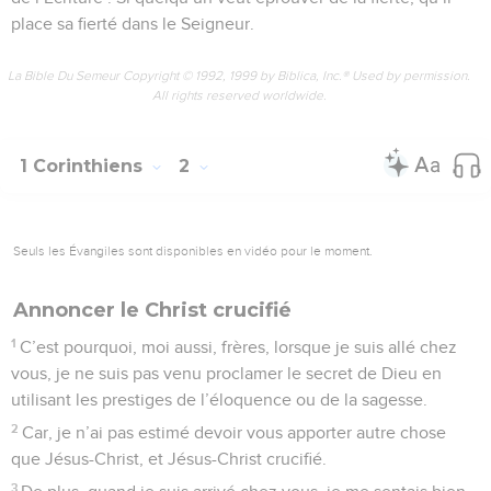
place sa fierté dans le Seigneur.
La Bible Du Semeur Copyright © 1992, 1999 by Biblica, Inc.® Used by permission.
All rights reserved worldwide.
1 Corinthiens
2
Seuls les Évangiles sont disponibles en vidéo pour le moment.
Annoncer le Christ crucifié
1
C’est pourquoi, moi aussi, frères, lorsque je suis allé chez
vous, je ne suis pas venu proclamer le secret de Dieu en
utilisant les prestiges de l’éloquence ou de la sagesse.
2
Car, je n’ai pas estimé devoir vous apporter autre chose
que Jésus-Christ, et Jésus-Christ crucifié.
3