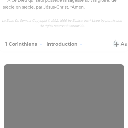
A ce Dieu qui seul possède la sagesse soit la gloire, de
siècle en siècle, par Jésus-Christ. *Amen.
La Bible Du Semeur Copyright © 1992, 1999 by Biblica, Inc.® Used by permission.
All rights reserved worldwide.
1 Corinthiens
Introduction