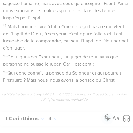
sagesse humaine, mais avec ceux qu’enseigne l’Esprit. Ainsi
nous exposons les réalités spirituelles dans des termes
inspirés par l’Esprit.
14
Mais l’homme livré à lui-même ne reçoit pas ce qui vient
de l’Esprit de Dieu ; à ses yeux, c’est « pure folie » et il est
incapable de le comprendre, car seul l’Esprit de Dieu permet
d’en juger.
15
Celui qui a cet Esprit peut, lui, juger de tout, sans que
personne ne puisse le juger. Car il est écrit :
16
Qui donc connaît la pensée du Seigneur et qui pourrait
l’instruire ? Mais nous, nous avons la pensée du Christ.
La Bible Du Semeur Copyright © 1992, 1999 by Biblica, Inc.® Used by permission.
All rights reserved worldwide.
1 Corinthiens
3