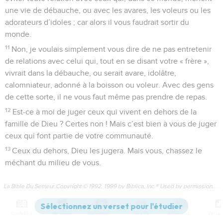
une vie de débauche, ou avec les avares, les voleurs ou les
adorateurs d’idoles ; car alors il vous faudrait sortir du
monde.
11
Non, je voulais simplement vous dire de ne pas entretenir
de relations avec celui qui, tout en se disant votre « frère »,
vivrait dans la débauche, ou serait avare, idolâtre,
calomniateur, adonné à la boisson ou voleur. Avec des gens
de cette sorte, il ne vous faut même pas prendre de repas.
12
Est-ce à moi de juger ceux qui vivent en dehors de la
famille de Dieu ? Certes non ! Mais c’est bien à vous de juger
ceux qui font partie de votre communauté.
13
Ceux du dehors, Dieu les jugera. Mais vous, chassez le
méchant du milieu de vous.
La Bible Du Semeur Copyright © 1992, 1999 by Biblica, Inc.® Used by permission.
All rights reserved worldwide.
Contenus
Versions
Commentaires
Strong
Dictionnaire