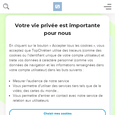
27
C’est une libre initiative de leur part, mais elles le leur
devaient bien : car si les non-Juifs ont eu leur part des biens
Semeur
spirituels qui appartenaient aux *Juifs, ils doivent bien, à leur
Votre vie privée est importante
tour, les assister de leurs biens matériels.
Romains
15
pour nous
28
Lorsque je me serai acquitté de ce service et que j’aurai
remis à ses destinataires le fruit de cette initiative, je
prendrai le chemin de l’Espagne et passerai donc par chez
En cliquant sur le bouton « Accepter tous les cookies », vous
acceptez que TopChrétien utilise des traceurs (comme des
vous.
cookies ou l'identifiant unique de votre compte utilisateur) et
29
Et je sais que lorsque je viendrai chez vous, ce sera avec
traite vos données à caractère personnel (comme vos
données de navigation et les informations renseignées dans
la pleine bénédiction du Christ.
votre compte utilisateur) dans les buts suivants :
30
Je vous le demande, frères, par notre Seigneur Jésus-
Christ et par l’amour que donne l’Esprit : combattez avec
Mesurer l'audience de notre service
moi, en priant Dieu pour moi.
Vous permettre d'utiliser des services tiers tels que de la
vidéo, des cartes du monde…
31
Qu’il me fasse échapper aux incrédules de la *Judée et
Vous permettre d'entrer en contact avec notre service de
permette que l’aide que j’apporte à Jérusalem puisse être
relation aux utilisateurs.
reçue favorablement par ceux qui appartiennent à Dieu.
32
Ainsi je pourrai venir chez vous le cœur plein de joie, si
Choisir mes cookies