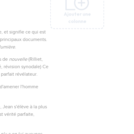
Ajouter une
Ajouter une
Ajouter une
Ajouter une
colonne
colonne
colonne
colonne
et signifie ce qui est
 principaux documents.
lumière
.
ns de
nouvelle
(Rilliet,
é, révision synodale) Ce
 parfait révélateur.
et d'amener l'homme
 Jean s'élève à la plus
est vérité parfaite,
l n'y a en lui aucunes