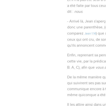
a été faite par tous ceu
dit :
nous
.
- Arrivé là, Jean s'aper
donc une parenthèse, (
comparez
) que
Jean 1.14
ceux qui ont cru, de so
qu'ils annoncent com
Enfin, reprenant sa pens
cette vie, par la prédica
B. A, C), afin que
vous a
De la même manière que 
qui suivirent ses pas su
communique encore à to
même quiconque a été un
Il les attire ainsi dan