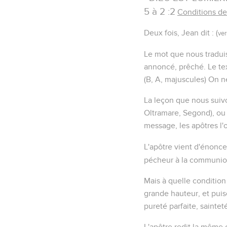
5 à 2 :2
Conditions d
Deux fois, Jean dit : (
ver
Le mot que nous tradui
annoncé, prêché. Le te
(B, A, majuscules) On n
La leçon que nous suiv
Oltramare, Segond), ou
message, les apôtres l
L'apôtre vient d'énoncer
pécheur à la communio
Mais à quelle condition
grande hauteur, et pui
pureté parfaite, sainteté
L'apôtre redit la même 