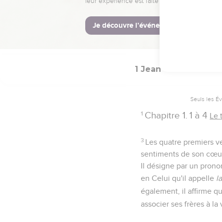
La Bible Du S
1 Jean
1
Seuls les É
1
Chapitre 1.
1 à 4
Le 
3
Les quatre premiers v
sentiments de son cœu
Il désigne par un pronom
en Celui qu'il appelle
l
également, il affirme qu
associer ses frères à la