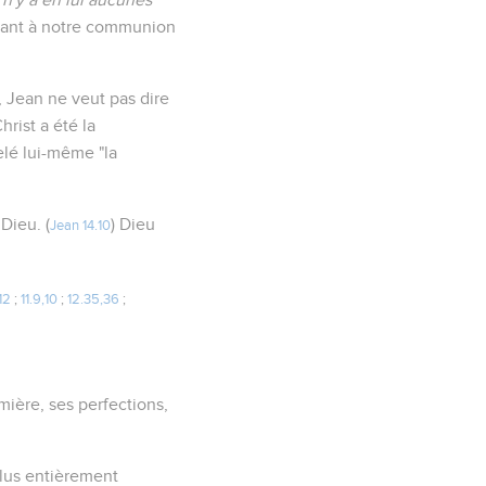
quant à notre communion
 Jean ne veut pas dire
rist a été la
elé lui-même "la
Dieu. (
) Dieu
Jean 14.10
12
;
11.9,10
;
12.35,36
;
ière, ses perfections,
plus entièrement