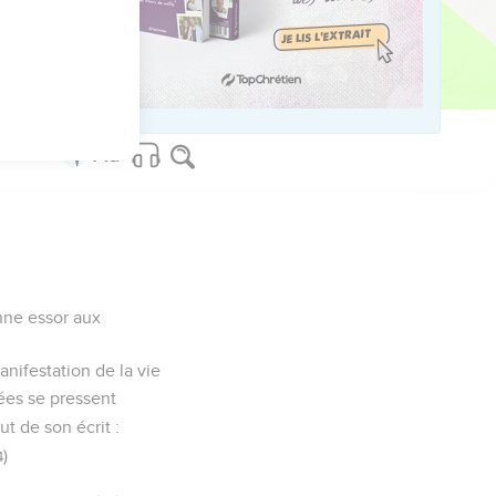
ved worldwide.
nne essor aux
anifestation de la vie
ées se pressent
but de son écrit :
)
4