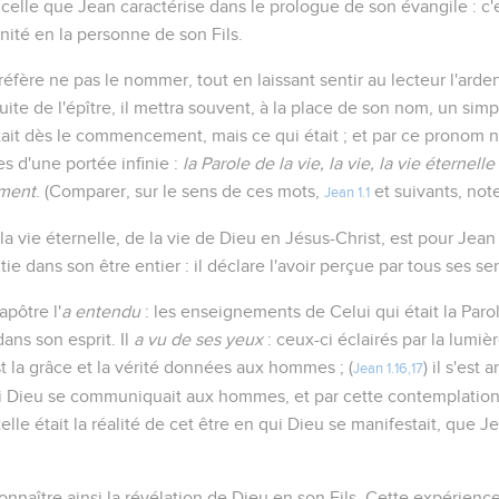
celle que Jean caractérise dans le prologue de son évangile : c'
nité en la personne de son Fils.
réfère ne pas le nommer, tout en laissant sentir au lecteur l'ar
uite de l'épître, il mettra souvent, à la place de son nom, un simpl
ait dès le commencement, mais ce qui était ; et par ce pronom n
s d'une portée infinie :
la Parole de la vie, la vie, la vie éternell
ment
. (Comparer, sur le sens de ces mots,
et suivants, note
Jean 1.1
la vie éternelle, de la vie de Dieu en Jésus-Christ, est pour Jean
ntie dans son être entier : il déclare l'avoir perçue par tous ses se
apôtre l'
a entendu
: les enseignements de Celui qui était la Parol
dans son esprit. Il
a vu de ses yeux
: ceux-ci éclairés par la lumiè
 la grâce et la vérité données aux hommes ; (
) il s'est
Jean 1.16,17
i Dieu se communiquait aux hommes, et par cette contemplation 
telle était la réalité de cet être en qui Dieu se manifestait, que Je
 connaître ainsi la révélation de Dieu en son Fils. Cette expérien