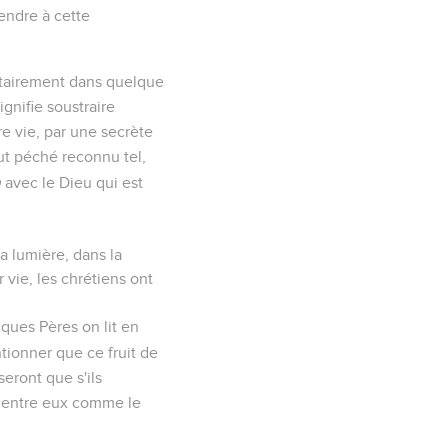
endre à cette
ontairement dans quelque
gnifie soustraire
e vie, par une secrète
ut péché reconnu tel,
n
avec le Dieu qui est
a lumière, dans la
 vie, les chrétiens ont
lques Pères on lit en
tionner que ce fruit de
iseront que s'ils
es entre eux comme le