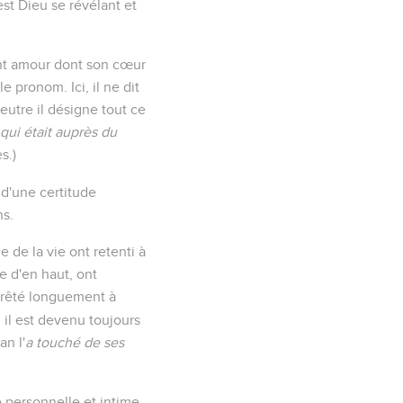
est Dieu se révélant et
dent amour dont son cœur
e pronom. Ici, il ne dit
eutre il désigne tout ce
e qui était auprès du
s.)
 d'une certitude
ns.
e de la vie ont retenti à
re d'en haut, ont
 arrêté longuement à
il est devenu toujours
an l'
a touché de ses
ce personnelle et intime