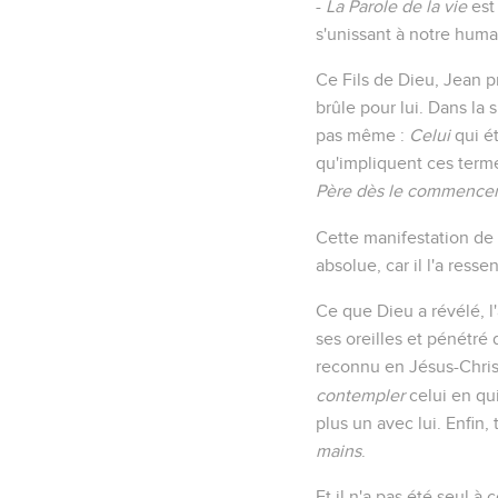
-
La Parole de la vie
est 
s'unissant à notre huma
Ce Fils de Dieu, Jean p
brûle pour lui. Dans la s
pas même :
Celui
qui ét
qu'impliquent ces terme
Père dès le commence
Cette manifestation de 
absolue, car il l'a resse
Ce que Dieu a révélé, l'
ses oreilles et pénétré 
reconnu en Jésus-Christ
contempler
celui en qu
plus un avec lui. Enfin, 
mains
.
Et il n'a pas été seul à