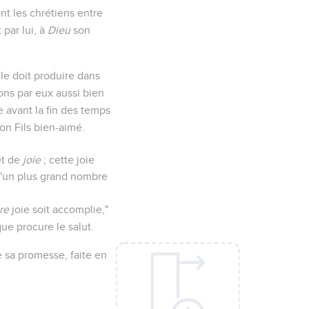
t les chrétiens entre
t par lui, à
Dieu
son
ile doit produire dans
ons par eux aussi bien
e avant la fin des temps
on Fils bien-aimé.
et de
joie
; cette joie
d'un plus grand nombre
re
joie soit accomplie,"
que procure le salut.
 sa promesse, faite en