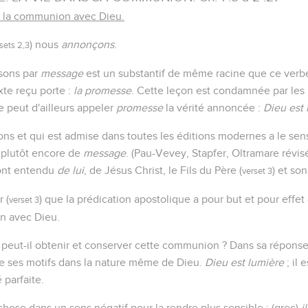
e la communion avec Dieu.
) nous
annonçons
.
sets 2,3
sons par
message
est un substantif de même racine que ce verbe, 
xte reçu porte :
la promesse
. Cette leçon est condamnée par les
e peut d'ailleurs appeler
promesse
la vérité annoncée :
Dieu est 
ons et qui est admise dans toutes les éditions modernes a le se
 plutôt encore de
message
. (Pau-Vevey, Stapfer, Oltramare révis
'ont entendu
de lui
, de Jésus Christ, le Fils du Père (
) et son
verset 3
 (
) que la prédication apostolique a pour but et pour eff
verset 3
n avec Dieu.
 peut-il obtenir et conserver cette communion ? Dans sa réponse,
se ses motifs dans la nature même de Dieu.
Dieu est lumière
; il 
 parfaite.
chose dans un sens négatif pour la rendre plus sensible : (grec)
i