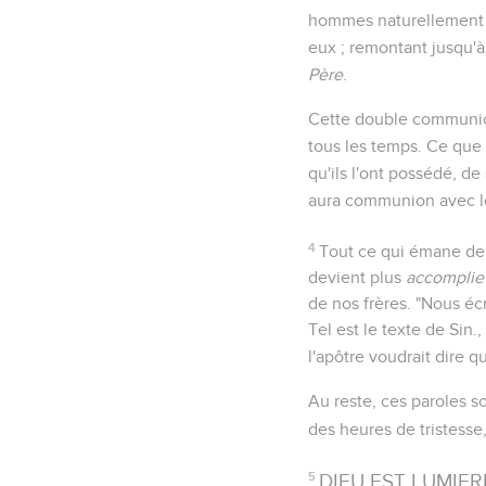
hommes naturellement d
eux ; remontant jusqu'à
Père
.
Cette double communion,
tous les temps. Ce que
qu'ils l'ont possédé, de
aura communion avec le
4
Tout ce qui émane de 
devient plus
accomplie
de nos frères. "Nous éc
Tel est le texte de Sin.
l'apôtre voudrait dire qu
Au reste, ces paroles s
des heures de tristesse,
5
DIEU EST LUMIERE