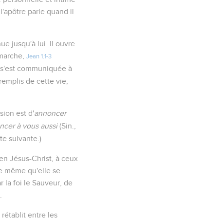
l'apôtre parle quand il
e jusqu'à lui. Il ouvre
 marche,
Jean 1.1-3
 s'est communiquée à
remplis de cette vie,
ion est d'
annoncer
ncer à vous aussi
(Sin.,
ote suivante.)
en Jésus-Christ, à ceux
 de même qu'elle se
la foi le Sauveur, de
.
rétablit entre les