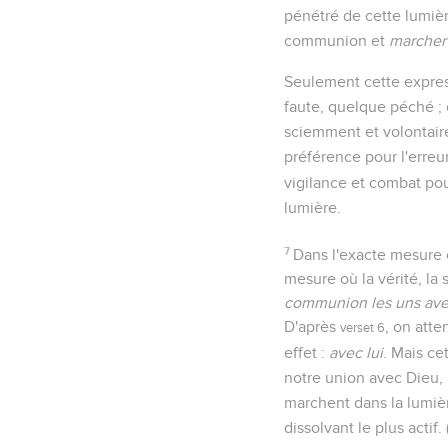
pénétré de cette lumièr
communion et
marcher 
Seulement cette expres
faute, quelque péché ; c
sciemment et volontaire
préférence pour l'erreur
vigilance et combat pou
lumière.
7
Dans l'exacte mesure 
mesure où la vérité, la 
communion les uns avec
D'après
, on atte
verset 6
effet :
avec lui
. Mais ce
notre union avec Dieu,
marchent dans la lumièr
dissolvant le plus actif. 