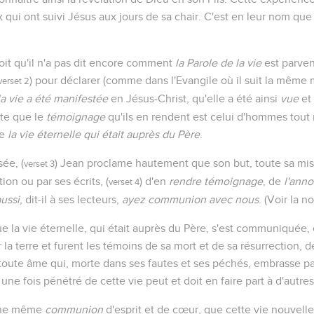
x qui ont suivi Jésus aux jours de sa chair. C'est en leur nom que 
çoit qu'il n'a pas dit encore comment
la Parole de la vie
est parvenu
) pour déclarer (comme dans l'Evangile où il suit la même
verset 2
la vie a été manifestée
en Jésus-Christ, qu'elle a été ainsi
vue
et
rte que le
témoignage
qu'ils en rendent est celui d'hommes tout 
me
la vie éternelle qui était auprès du Père
.
ée, (
) Jean proclame hautement que son but, toute sa miss
verset 3
tion ou par ses écrits, (
) d'en
rendre témoignage
, de
l'anno
verset 4
ussi
, dit-il à ses lecteurs,
ayez communion avec nous
. (Voir la n
la vie éternelle, qui était auprès du Père, s'est communiquée, 
r la terre et furent les témoins de sa mort et de sa résurrection,
ute âme qui, morte dans ses fautes et ses péchés, embrasse par 
e fois pénétré de cette vie peut et doit en faire part à d'autres
s une même
communion
d'esprit et de cœur, que cette vie nouvelle 