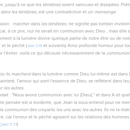
e, jusqu'à ce que les
ténèbres
soient vaincues et dissipées. Prét
dans les ténèbres
, est une contradiction et un
mensonge
.
sion :
marcher dans les ténèbres
, ne signifie pas tomber invol
ar, à ce prix, nul ne serait en communion avec Dieu ; mais elle si
ment à la lumière divine quelque partie de notre être ou de notr
 et le péché (
et suivants) Ainsi profonde horreur pour to
Jean 3.19
r l'éviter, voilà ce qui découle nécessairement de la
communio
où ils
marchent
dans la lumière comme Dieu lui-même
est
dans l
sainteté, l'amour qui sont l'essence de Dieu, se reflètent dans leur
 les autres
.
ndait : "Nous avons communion avec lui (Dieu)," et dans A et que
tte pensée est si évidente, que Jean la sous-entend pour ne men
 la
communion
des croyants
les uns avec les autres
. Ils ne la réal
e, car l'erreur et le péché agissent sur les relations des homm
(
)
Jean 17.21