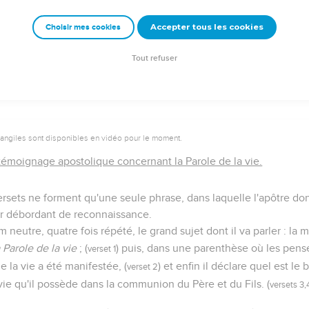
emeur Copyright © 1992, 1999 by Biblica, Inc.® Used by permission. All rights reser
Accepter tous les cookies
Choisir mes cookies
Tout refuser
vangiles sont disponibles en vidéo pour le moment.
témoignage apostolique concernant la Parole de la vie.
ersets ne forment qu'une seule phrase, dans laquelle l'apôtre do
r débordant de reconnaissance.
 neutre, quatre fois répété, le grand sujet dont il va parler : la m
a Parole de la vie
; (
) puis, dans une parenthèse où les pens
verset 1
e la vie a été manifestée, (
) et enfin il déclare quel est le 
verset 2
 vie qu'il possède dans la communion du Père et du Fils. (
versets 3,