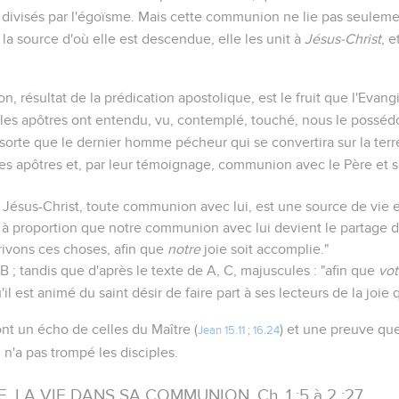
ivisés par l'égoïsme. Mais cette communion ne lie pas seulemen
 la source d'où elle est descendue, elle les unit à
Jésus-Christ
, e
 résultat de la prédication apostolique, est le fruit que l'Evang
 les apôtres ont entendu, vu, contemplé, touché, nous le posséd
 sorte que le dernier homme pécheur qui se convertira sur la terr
s apôtres et, par leur témoignage, communion avec le Père et s
Jésus-Christ, toute communion avec lui, est une source de vie 
à proportion que notre communion avec lui devient le partage 
rivons ces choses, afin que
notre
joie soit accomplie."
, B ; tandis que d'après le texte de A, C, majuscules : "afin que
vot
'il est animé du saint désir de faire part à ses lecteurs de la joie 
ont un écho de celles du Maître (
) et une preuve que
Jean 15.11
;
16.24
 n'a pas trompé les disciples.
. LA VIE DANS SA COMMUNION. Ch. 1 :5 à 2 :27