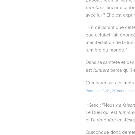
ténèbres
, aucune ombre
avec lui ? Elle est expr
- En déclarant que cett
que celui-ci l'ait énon
manifestation de la lum
lumière du monde."
Dans sa sainteté et dan
est
lumière
parce qu'il e
Comparer sur ces mots
Romains 13.12
;
2Corinthiens 
6
Grec : "Nous
ne faison
Le Dieu qui est
lumière
et l'a régénéré en Jésu
Quiconque donc deme