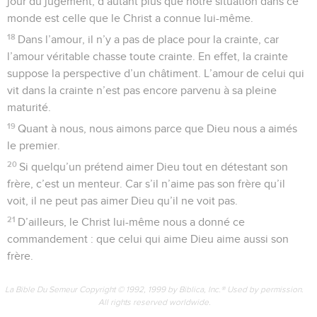
jour du jugement, d’autant plus que notre situation dans ce
monde est celle que le Christ a connue lui-même.
18
Dans l’amour, il n’y a pas de place pour la crainte, car
l’amour véritable chasse toute crainte. En effet, la crainte
suppose la perspective d’un châtiment. L’amour de celui qui
vit dans la crainte n’est pas encore parvenu à sa pleine
maturité.
19
Quant à nous, nous aimons parce que Dieu nous a aimés
le premier.
20
Si quelqu’un prétend aimer Dieu tout en détestant son
frère, c’est un menteur. Car s’il n’aime pas son frère qu’il
voit, il ne peut pas aimer Dieu qu’il ne voit pas.
21
D’ailleurs, le Christ lui-même nous a donné ce
commandement : que celui qui aime Dieu aime aussi son
frère.
La Bible Du Semeur Copyright © 1992, 1999 by Biblica, Inc.® Used by permission.
All rights reserved worldwide.