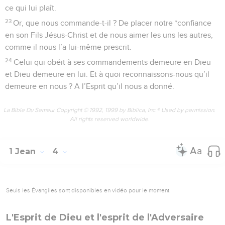
ce qui lui plaît.
23
Or, que nous commande-t-il ? De placer notre *confiance
en son Fils Jésus-Christ et de nous aimer les uns les autres,
comme il nous l’a lui-même prescrit.
24
Celui qui obéit à ses commandements demeure en Dieu
et Dieu demeure en lui. Et à quoi reconnaissons-nous qu’il
demeure en nous ? A l’Esprit qu’il nous a donné.
La Bible Du Semeur Copyright © 1992, 1999 by Biblica, Inc.® Used by permission.
All rights reserved worldwide.
1 Jean
4
Seuls les Évangiles sont disponibles en vidéo pour le moment.
L'Esprit de Dieu et l'esprit de l'Adversaire