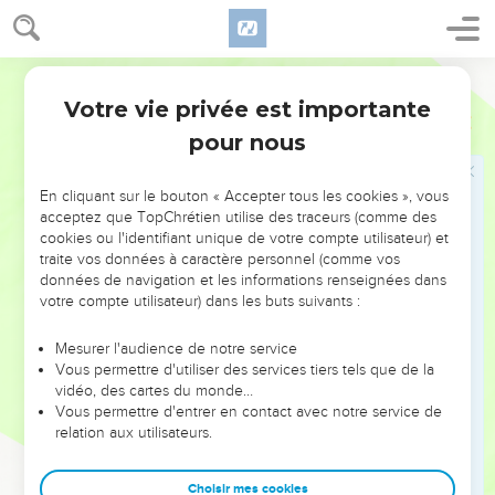
Dieu est lumière
Semeur
5
Voici le message que nous avons entendu de Jésus-Christ
Votre vie privée est importante
1 Jean
1
et que nous vous annonçons : Dieu est lumière et il n’y a
pour nous
aucune trace de ténèbres en lui.
6
Si nous prétendons être en communion avec lui, tout en
En cliquant sur le bouton « Accepter tous les cookies », vous
vivant dans les ténèbres, nous sommes des menteurs et
acceptez que TopChrétien utilise des traceurs (comme des
nous n’agissons pas comme la vérité l’exige de nous.
cookies ou l'identifiant unique de votre compte utilisateur) et
traite vos données à caractère personnel (comme vos
7
Mais si nous vivons dans la lumière, tout comme Dieu lui-
données de navigation et les informations renseignées dans
même est dans la lumière, alors nous sommes en
votre compte utilisateur) dans les buts suivants :
communion les uns avec les autres et, parce que Jésus, son
Fils, a versé son sang, nous sommes *purifiés de tout péché.
Mesurer l'audience de notre service
Vous permettre d'utiliser des services tiers tels que de la
8
Si nous prétendons n’être coupable d’aucun péché, nous
vidéo, des cartes du monde…
vivons dans l’illusion, et la vérité n’habite pas en nous.
Vous permettre d'entrer en contact avec notre service de
9
relation aux utilisateurs.
Si nous reconnaissons nos péchés, il est fidèle et juste et,
par conséquent, il nous pardonnera nos péchés et nous
purifiera de tout le mal que nous avons commis.
Choisir mes cookies