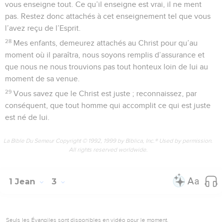
vous enseigne tout. Ce qu’il enseigne est vrai, il ne ment
pas. Restez donc attachés à cet enseignement tel que vous
l’avez reçu de l’Esprit.
28
Mes enfants, demeurez attachés au Christ pour qu’au
moment où il paraîtra, nous soyons remplis d’assurance et
que nous ne nous trouvions pas tout honteux loin de lui au
moment de sa venue.
29
Vous savez que le Christ est juste ; reconnaissez, par
conséquent, que tout homme qui accomplit ce qui est juste
est né de lui.
La Bible Du Semeur Copyright © 1992, 1999 by Biblica, Inc.® Used by permission.
All rights reserved worldwide.
1 Jean
3
Seuls les Évangiles sont disponibles en vidéo pour le moment.