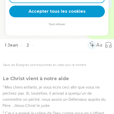
10
Si nous prétendons ne pas être pécheur, nous faisons de
Accepter tous les cookies
Dieu un menteur et sa Parole n’est pas en nous.
La Bible Du Semeur Copyright © 1992, 1999 by Biblica, Inc.® Used by permission.
Tout refuser
All rights reserved worldwide.
1 Jean
2
Seuls les Évangiles sont disponibles en vidéo pour le moment.
Le Christ vient à notre aide
1
Mes chers enfants, je vous écris ceci afin que vous ne
péchiez pas. Si, toutefois, il arrivait à quelqu’un de
commettre un péché, nous avons un Défenseur auprès du
Père : Jésus-Christ le juste.
2
Car il a apaisé la colère de Dieu contre nous en s’offrant