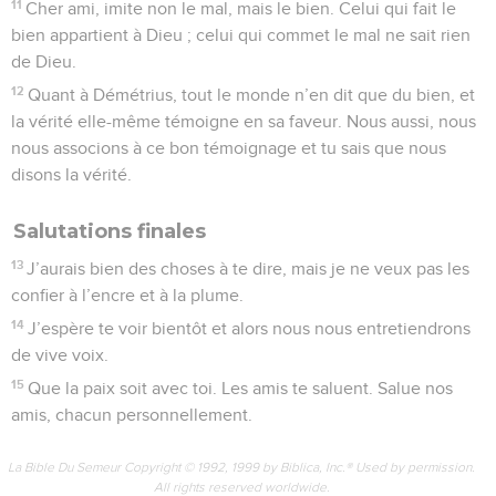
11
Cher ami, imite non le mal, mais le bien. Celui qui fait le
bien appartient à Dieu ; celui qui commet le mal ne sait rien
de Dieu.
12
Quant à Démétrius, tout le monde n’en dit que du bien, et
la vérité elle-même témoigne en sa faveur. Nous aussi, nous
nous associons à ce bon témoignage et tu sais que nous
disons la vérité.
Salutations finales
13
J’aurais bien des choses à te dire, mais je ne veux pas les
confier à l’encre et à la plume.
14
J’espère te voir bientôt et alors nous nous entretiendrons
de vive voix.
15
Que la paix soit avec toi. Les amis te saluent. Salue nos
amis, chacun personnellement.
La Bible Du Semeur Copyright © 1992, 1999 by Biblica, Inc.® Used by permission.
All rights reserved worldwide.