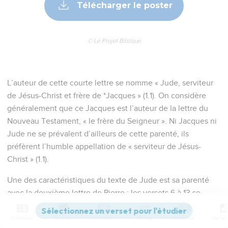
Télécharger le poster
© Le Projet Biblique
L’auteur de cette courte lettre se nomme « Jude, serviteur
de Jésus-Christ et frère de *Jacques » (1.1). On considère
généralement que ce Jacques est l’auteur de la lettre du
Nouveau Testament, « le frère du Seigneur ». Ni Jacques ni
Jude ne se prévalent d’ailleurs de cette parenté, ils
préfèrent l’humble appellation de « serviteur de Jésus-
Christ » (1.1).
Une des caractéristiques du texte de Jude est sa parenté
avec la deuxième lettre de Pierre : les versets 6 à 13 se
retrouvent, idée et vocabulaire, en 2 Pierre 2.
Contenus
Versions
Commentaires
Strong
Dictionnaire
L’objet de cette lettre est de mettre les chrétiens en garde