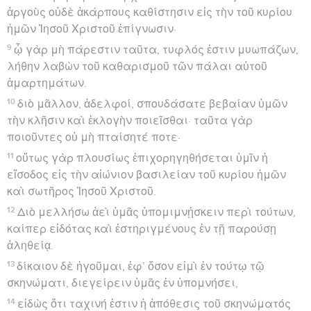
ἀργοὺς οὐδὲ ἀκάρπους καθίστησιν εἰς τὴν τοῦ κυρίου
ἡμῶν Ἰησοῦ Χριστοῦ ἐπίγνωσιν·
9
ᾧ γὰρ μὴ πάρεστιν ταῦτα, τυφλός ἐστιν μυωπάζων,
λήθην λαβὼν τοῦ καθαρισμοῦ τῶν πάλαι αὐτοῦ
ἁμαρτημάτων.
10
διὸ μᾶλλον, ἀδελφοί, σπουδάσατε βεβαίαν ὑμῶν
τὴν κλῆσιν καὶ ἐκλογὴν ποιεῖσθαι· ταῦτα γὰρ
ποιοῦντες οὐ μὴ πταίσητέ ποτε·
11
οὕτως γὰρ πλουσίως ἐπιχορηγηθήσεται ὑμῖν ἡ
εἴσοδος εἰς τὴν αἰώνιον βασιλείαν τοῦ κυρίου ἡμῶν
καὶ σωτῆρος Ἰησοῦ Χριστοῦ.
12
Διὸ μελλήσω ἀεὶ ὑμᾶς ὑπομιμνῄσκειν περὶ τούτων,
καίπερ εἰδότας καὶ ἐστηριγμένους ἐν τῇ παρούσῃ
ἀληθείᾳ.
13
δίκαιον δὲ ἡγοῦμαι, ἐφ’ ὅσον εἰμὶ ἐν τούτῳ τῷ
σκηνώματι, διεγείρειν ὑμᾶς ἐν ὑπομνήσει,
14
εἰδὼς ὅτι ταχινή ἐστιν ἡ ἀπόθεσις τοῦ σκηνώματός