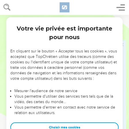
le croyant au milieu d’un monde qui lui est hostile.
L’espérance du salut ultime, accompli par Jésus-Christ (1.3-
Hébreu / Grec - Texte original
25), et la certitude que Dieu est souverain sur toute autorité
Votre vie privée est importante
1 Pierre
Introduction
(2.13-17) doivent aider l’esclave à obéir à son maître, même
pour nous
s’il est injuste (2.18-25), la femme à vivre avec son mari,
même s’il est incroyant (3.1-6), les chrétiens à aimer leur
En cliquant sur le bouton « Accepter tous les cookies », vous
prochain, même s’il fait le mal (3.8-17).
acceptez que TopChrétien utilise des traceurs (comme des
cookies ou l'identifiant unique de votre compte utilisateur) et
Dans cette perspective, l’exemple du Christ est central : «
traite vos données à caractère personnel (comme vos
Injurié, il ne ripostait pas par l’injure. Quand on le faisait
données de navigation et les informations renseignées dans
souffrir, il ne formulait aucune menace, mais remettait sa
votre compte utilisateur) dans les buts suivants :
cause entre les mains du juste juge » (2.23).
Mesurer l'audience de notre service
Vous permettre d'utiliser des services tiers tels que de la
Cette lettre garde toute son actualité pour l’Eglise
vidéo, des cartes du monde…
d’aujourd’hui : dans le monde sans Dieu où elle vit, se pose
Vous permettre d'entrer en contact avec notre service de
la question de son rapport avec la société qui l’entoure et
relation aux utilisateurs.
du témoignage qu’elle rend par ses œuvres et ses paroles :
« Si l’on vous demande de justifier votre espérance, soyez
Choisir mes cookies