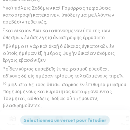
6
καὶ πόλεις Σοδόμων καὶ Γομόρρας τεφρώσας
καταστροφῇ κατέκρινεν, ὑπόδειγμα μελλόντων
ἀσεβέσιν τεθεικώς,
7
καὶ δίκαιον Λὼτ καταπονούμενον ὑπὸ τῆς τῶν
ἀθέσμων ἐν ἀσελγείᾳ ἀναστροφῆς ἐρρύσατο—
8
βλέμματι γὰρ καὶ ἀκοῇ ὁ δίκαιος ἐγκατοικῶν ἐν
αὐτοῖς ἡμέραν ἐξ ἡμέρας ψυχὴν δικαίαν ἀνόμοις
ἔργοις ἐβασάνιζεν—
9
οἶδεν κύριος εὐσεβεῖς ἐκ πειρασμοῦ ῥύεσθαι,
ἀδίκους δὲ εἰς ἡμέραν κρίσεως κολαζομένους τηρεῖν,
10
μάλιστα δὲ τοὺς ὀπίσω σαρκὸς ἐν ἐπιθυμίᾳ μιασμοῦ
πορευομένους καὶ κυριότητος καταφρονοῦντας.
Τολμηταὶ, αὐθάδεις, δόξας οὐ τρέμουσιν,
βλασφημοῦντες,
11
ὅπου ἄγγελοι ἰσχύϊ καὶ δυνάμει μείζονες ὄντες οὐ
φέρουσιν κατ’ αὐτῶν βλάσφημον κρίσιν.
Contenus
Versions
Commentaires
Strong
Dictionnaire
12
οὗτοι δέ, ὡς ἄλογα ζῷα γεγεννημένα φυσικὰ εἰς