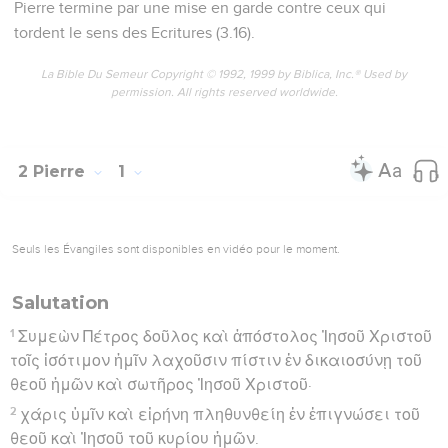
Pierre termine par une mise en garde contre ceux qui
tordent le sens des Ecritures (3.16).
La Bible Du Semeur Copyright © 1992, 1999 by Biblica, Inc.® Used by
permission. All rights reserved worldwide.
2 Pierre
1
Seuls les Évangiles sont disponibles en vidéo pour le moment.
Salutation
1
Συμεὼν Πέτρος δοῦλος καὶ ἀπόστολος Ἰησοῦ Χριστοῦ
τοῖς ἰσότιμον ἡμῖν λαχοῦσιν πίστιν ἐν δικαιοσύνῃ τοῦ
θεοῦ ἡμῶν καὶ σωτῆρος Ἰησοῦ Χριστοῦ·
2
χάρις ὑμῖν καὶ εἰρήνη πληθυνθείη ἐν ἐπιγνώσει τοῦ
θεοῦ καὶ Ἰησοῦ τοῦ κυρίου ἡμῶν.