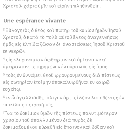
Χριστοῦ· χάρις ὑμῖν καὶ εἰρήνη πληθυνθείη.
Une espérance vivante
3
Εὐλογητὸς ὁ θεὸς καὶ πατὴρ τοῦ κυρίου ἡμῶν Ἰησοῦ
Χριστοῦ, ὁ κατὰ τὸ πολὺ αὐτοῦ ἔλεος ἀναγεννήσας
ἡμᾶς εἰς ἐλπίδα ζῶσαν δι’ ἀναστάσεως Ἰησοῦ Χριστοῦ
ἐκ νεκρῶν,
4
εἰς κληρονομίαν ἄφθαρτον καὶ ἀμίαντον καὶ
ἀμάραντον, τετηρημένην ἐν οὐρανοῖς εἰς ὑμᾶς
5
τοὺς ἐν δυνάμει θεοῦ φρουρουμένους διὰ πίστεως
εἰς σωτηρίαν ἑτοίμην ἀποκαλυφθῆναι ἐν καιρῷ
ἐσχάτῳ.
6
ἐν ᾧ ἀγαλλιᾶσθε, ὀλίγον ἄρτι εἰ δέον λυπηθέντες ἐν
ποικίλοις πειρασμοῖς,
7
ἵνα τὸ δοκίμιον ὑμῶν τῆς πίστεως πολυτιμότερον
χρυσίου τοῦ ἀπολλυμένου διὰ πυρὸς δὲ
δοκιμαζομένου εὑρεθῇ εἰς ἔπαινον καὶ δόξαν καὶ