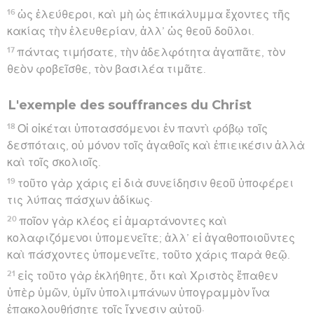
16
ὡς ἐλεύθεροι, καὶ μὴ ὡς ἐπικάλυμμα ἔχοντες τῆς
κακίας τὴν ἐλευθερίαν, ἀλλ’ ὡς θεοῦ δοῦλοι.
17
πάντας τιμήσατε, τὴν ἀδελφότητα ἀγαπᾶτε, τὸν
θεὸν φοβεῖσθε, τὸν βασιλέα τιμᾶτε.
L'exemple des souffrances du Christ
18
Οἱ οἰκέται ὑποτασσόμενοι ἐν παντὶ φόβῳ τοῖς
δεσπόταις, οὐ μόνον τοῖς ἀγαθοῖς καὶ ἐπιεικέσιν ἀλλὰ
καὶ τοῖς σκολιοῖς.
19
τοῦτο γὰρ χάρις εἰ διὰ συνείδησιν θεοῦ ὑποφέρει
τις λύπας πάσχων ἀδίκως·
20
ποῖον γὰρ κλέος εἰ ἁμαρτάνοντες καὶ
κολαφιζόμενοι ὑπομενεῖτε; ἀλλ’ εἰ ἀγαθοποιοῦντες
καὶ πάσχοντες ὑπομενεῖτε, τοῦτο χάρις παρὰ θεῷ.
21
εἰς τοῦτο γὰρ ἐκλήθητε, ὅτι καὶ Χριστὸς ἔπαθεν
ὑπὲρ ὑμῶν, ὑμῖν ὑπολιμπάνων ὑπογραμμὸν ἵνα
ἐπακολουθήσητε τοῖς ἴχνεσιν αὐτοῦ·