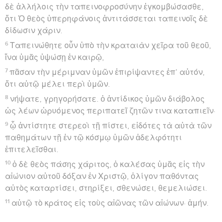
δὲ ἀλλήλοις τὴν ταπεινοφροσύνην ἐγκομβώσασθε,
ὅτι Ὁ θεὸς ὑπερηφάνοις ἀντιτάσσεται ταπεινοῖς δὲ
δίδωσιν χάριν.
6
Ταπεινώθητε οὖν ὑπὸ τὴν κραταιὰν χεῖρα τοῦ θεοῦ,
ἵνα ὑμᾶς ὑψώσῃ ἐν καιρῷ,
7
πᾶσαν τὴν μέριμναν ὑμῶν ἐπιρίψαντες ἐπ’ αὐτόν,
ὅτι αὐτῷ μέλει περὶ ὑμῶν.
8
νήψατε, γρηγορήσατε. ὁ ἀντίδικος ὑμῶν διάβολος
ὡς λέων ὠρυόμενος περιπατεῖ ζητῶν τινα καταπιεῖν·
9
ᾧ ἀντίστητε στερεοὶ τῇ πίστει, εἰδότες τὰ αὐτὰ τῶν
παθημάτων τῇ ἐν τῷ κόσμῳ ὑμῶν ἀδελφότητι
ἐπιτελεῖσθαι.
10
ὁ δὲ θεὸς πάσης χάριτος, ὁ καλέσας ὑμᾶς εἰς τὴν
αἰώνιον αὐτοῦ δόξαν ἐν Χριστῷ, ὀλίγον παθόντας
αὐτὸς καταρτίσει, στηρίξει, σθενώσει, θεμελιώσει.
11
αὐτῷ τὸ κράτος εἰς τοὺς αἰῶνας τῶν αἰώνων· ἀμήν.