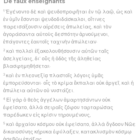
De faux enseignants
1
Ἐγένοντο δὲ καὶ ψευδοπροφῆται ἐν τῷ λαῷ, ὡς καὶ
ἐν ὑμῖν ἔσονται ψευδοδιδάσκαλοι, οἵτινες
παρεισάξουσιν αἱρέσεις ἀπωλείας, καὶ τὸν
ἀγοράσαντα αὐτοὺς δεσπότην ἀρνούμενοι,
ἐπάγοντες ἑαυτοῖς ταχινὴν ἀπώλειαν·
2
καὶ πολλοὶ ἐξακολουθήσουσιν αὐτῶν ταῖς
ἀσελγείαις, δι’ οὓς ἡ ὁδὸς τῆς ἀληθείας
βλασφημηθήσεται·
3
καὶ ἐν πλεονεξίᾳ πλαστοῖς λόγοις ὑμᾶς
ἐμπορεύσονται· οἷς τὸ κρίμα ἔκπαλαι οὐκ ἀργεῖ, καὶ ἡ
ἀπώλεια αὐτῶν οὐ νυστάζει.
4
Εἰ γὰρ ὁ θεὸς ἀγγέλων ἁμαρτησάντων οὐκ
ἐφείσατο, ἀλλὰ σειραῖς ζόφου ταρταρώσας
παρέδωκεν εἰς κρίσιν τηρουμένους,
5
καὶ ἀρχαίου κόσμου οὐκ ἐφείσατο, ἀλλὰ ὄγδοον Νῶε
δικαιοσύνης κήρυκα ἐφύλαξεν, κατακλυσμὸν κόσμῳ
ἀσεβῶν ἐπάξας,