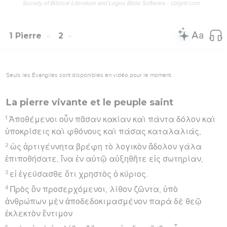
Society of Biblical Literature and Logos Bible Software - sblgnt.com
1 Pierre
2
Seuls les Évangiles sont disponibles en vidéo pour le moment.
La pierre vivante et le peuple saint
1
Ἀποθέμενοι οὖν πᾶσαν κακίαν καὶ πάντα δόλον καὶ
ὑποκρίσεις καὶ φθόνους καὶ πάσας καταλαλιάς,
2
ὡς ἀρτιγέννητα βρέφη τὸ λογικὸν ἄδολον γάλα
ἐπιποθήσατε, ἵνα ἐν αὐτῷ αὐξηθῆτε εἰς σωτηρίαν,
3
εἰ ἐγεύσασθε ὅτι χρηστὸς ὁ κύριος.
4
Πρὸς ὃν προσερχόμενοι, λίθον ζῶντα, ὑπὸ
ἀνθρώπων μὲν ἀποδεδοκιμασμένον παρὰ δὲ θεῷ
ἐκλεκτὸν ἔντιμον
5