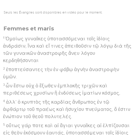
Seuls les Évangiles sont disponibles en vidéo pour le moment.
Femmes et maris
1
Ὁμοίως γυναῖκες ὑποτασσόμεναι τοῖς ἰδίοις
ἀνδράσιν, ἵνα καὶ εἴ τινες ἀπειθοῦσιν τῷ λόγῳ διὰ τῆς
τῶν γυναικῶν ἀναστροφῆς ἄνευ λόγου
κερδηθήσονται
2
ἐποπτεύσαντες τὴν ἐν φόβῳ ἁγνὴν ἀναστροφὴν
ὑμῶν.
3
ὧν ἔστω οὐχ ὁ ἔξωθεν ἐμπλοκῆς τριχῶν καὶ
περιθέσεως χρυσίων ἢ ἐνδύσεως ἱματίων κόσμος,
4
ἀλλ’ ὁ κρυπτὸς τῆς καρδίας ἄνθρωπος ἐν τῷ
ἀφθάρτῳ τοῦ πραέως καὶ ἡσυχίου πνεύματος, ὅ ἐστιν
ἐνώπιον τοῦ θεοῦ πολυτελές.
5
οὕτως γάρ ποτε καὶ αἱ ἅγιαι γυναῖκες αἱ ἐλπίζουσαι
εἰς θεὸν ἐκόσμουν ἑαυτάς, ὑποτασσόμεναι τοῖς ἰδίοις