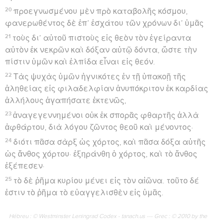
20
προεγνωσμένου μὲν πρὸ καταβολῆς κόσμου,
φανερωθέντος δὲ ἐπ’ ἐσχάτου τῶν χρόνων δι’ ὑμᾶς
21
τοὺς δι’ αὐτοῦ πιστοὺς εἰς θεὸν τὸν ἐγείραντα
αὐτὸν ἐκ νεκρῶν καὶ δόξαν αὐτῷ δόντα, ὥστε τὴν
πίστιν ὑμῶν καὶ ἐλπίδα εἶναι εἰς θεόν.
22
Τὰς ψυχὰς ὑμῶν ἡγνικότες ἐν τῇ ὑπακοῇ τῆς
ἀληθείας εἰς φιλαδελφίαν ἀνυπόκριτον ἐκ καρδίας
ἀλλήλους ἀγαπήσατε ἐκτενῶς,
23
ἀναγεγεννημένοι οὐκ ἐκ σπορᾶς φθαρτῆς ἀλλὰ
ἀφθάρτου, διὰ λόγου ζῶντος θεοῦ καὶ μένοντος·
24
διότι πᾶσα σὰρξ ὡς χόρτος, καὶ πᾶσα δόξα αὐτῆς
ὡς ἄνθος χόρτου· ἐξηράνθη ὁ χόρτος, καὶ τὸ ἄνθος
ἐξέπεσεν·
25
τὸ δὲ ῥῆμα κυρίου μένει εἰς τὸν αἰῶνα. τοῦτο δέ
ἐστιν τὸ ῥῆμα τὸ εὐαγγελισθὲν εἰς ὑμᾶς.
Hébreu : © Westminster Leningrad Codex - tanach.us --- Grec : © 2010 by the