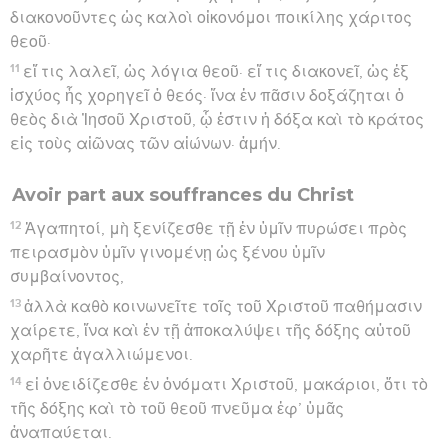
διακονοῦντες ὡς καλοὶ οἰκονόμοι ποικίλης χάριτος
θεοῦ·
11
εἴ τις λαλεῖ, ὡς λόγια θεοῦ· εἴ τις διακονεῖ, ὡς ἐξ
ἰσχύος ἧς χορηγεῖ ὁ θεός· ἵνα ἐν πᾶσιν δοξάζηται ὁ
θεὸς διὰ Ἰησοῦ Χριστοῦ, ᾧ ἐστιν ἡ δόξα καὶ τὸ κράτος
εἰς τοὺς αἰῶνας τῶν αἰώνων· ἀμήν.
Avoir part aux souffrances du Christ
12
Ἀγαπητοί, μὴ ξενίζεσθε τῇ ἐν ὑμῖν πυρώσει πρὸς
πειρασμὸν ὑμῖν γινομένῃ ὡς ξένου ὑμῖν
συμβαίνοντος,
13
ἀλλὰ καθὸ κοινωνεῖτε τοῖς τοῦ Χριστοῦ παθήμασιν
χαίρετε, ἵνα καὶ ἐν τῇ ἀποκαλύψει τῆς δόξης αὐτοῦ
χαρῆτε ἀγαλλιώμενοι.
14
εἰ ὀνειδίζεσθε ἐν ὀνόματι Χριστοῦ, μακάριοι, ὅτι τὸ
τῆς δόξης καὶ τὸ τοῦ θεοῦ πνεῦμα ἐφ’ ὑμᾶς
ἀναπαύεται.