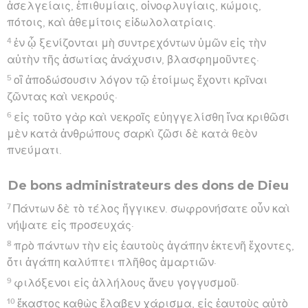
ἀσελγείαις, ἐπιθυμίαις, οἰνοφλυγίαις, κώμοις,
πότοις, καὶ ἀθεμίτοις εἰδωλολατρίαις.
4
ἐν ᾧ ξενίζονται μὴ συντρεχόντων ὑμῶν εἰς τὴν
αὐτὴν τῆς ἀσωτίας ἀνάχυσιν, βλασφημοῦντες·
5
οἳ ἀποδώσουσιν λόγον τῷ ἑτοίμως ἔχοντι κρῖναι
ζῶντας καὶ νεκρούς·
6
εἰς τοῦτο γὰρ καὶ νεκροῖς εὐηγγελίσθη ἵνα κριθῶσι
μὲν κατὰ ἀνθρώπους σαρκὶ ζῶσι δὲ κατὰ θεὸν
πνεύματι.
De bons administrateurs des dons de Dieu
7
Πάντων δὲ τὸ τέλος ἤγγικεν. σωφρονήσατε οὖν καὶ
νήψατε εἰς προσευχάς·
8
πρὸ πάντων τὴν εἰς ἑαυτοὺς ἀγάπην ἐκτενῆ ἔχοντες,
ὅτι ἀγάπη καλύπτει πλῆθος ἁμαρτιῶν·
9
φιλόξενοι εἰς ἀλλήλους ἄνευ γογγυσμοῦ·
10
ἕκαστος καθὼς ἔλαβεν χάρισμα, εἰς ἑαυτοὺς αὐτὸ