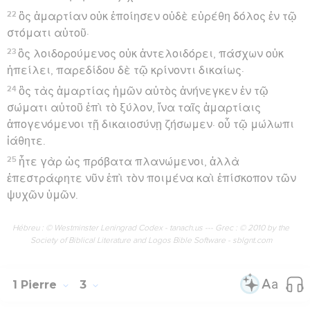
22
ὃς ἁμαρτίαν οὐκ ἐποίησεν οὐδὲ εὑρέθη δόλος ἐν τῷ
στόματι αὐτοῦ·
23
ὃς λοιδορούμενος οὐκ ἀντελοιδόρει, πάσχων οὐκ
ἠπείλει, παρεδίδου δὲ τῷ κρίνοντι δικαίως·
24
ὃς τὰς ἁμαρτίας ἡμῶν αὐτὸς ἀνήνεγκεν ἐν τῷ
σώματι αὐτοῦ ἐπὶ τὸ ξύλον, ἵνα ταῖς ἁμαρτίαις
ἀπογενόμενοι τῇ δικαιοσύνῃ ζήσωμεν· οὗ τῷ μώλωπι
ἰάθητε.
25
ἦτε γὰρ ὡς πρόβατα πλανώμενοι, ἀλλὰ
ἐπεστράφητε νῦν ἐπὶ τὸν ποιμένα καὶ ἐπίσκοπον τῶν
ψυχῶν ὑμῶν.
Hébreu : © Westminster Leningrad Codex - tanach.us --- Grec : © 2010 by the
Society of Biblical Literature and Logos Bible Software - sblgnt.com
1 Pierre
3