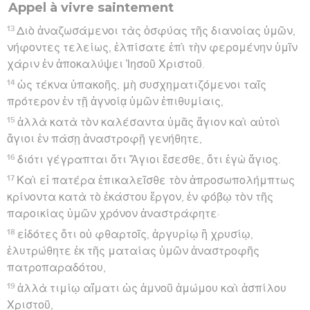
Appel à vivre saintement
13
Διὸ ἀναζωσάμενοι τὰς ὀσφύας τῆς διανοίας ὑμῶν,
νήφοντες τελείως, ἐλπίσατε ἐπὶ τὴν φερομένην ὑμῖν
χάριν ἐν ἀποκαλύψει Ἰησοῦ Χριστοῦ.
14
ὡς τέκνα ὑπακοῆς, μὴ συσχηματιζόμενοι ταῖς
πρότερον ἐν τῇ ἀγνοίᾳ ὑμῶν ἐπιθυμίαις,
15
ἀλλὰ κατὰ τὸν καλέσαντα ὑμᾶς ἅγιον καὶ αὐτοὶ
ἅγιοι ἐν πάσῃ ἀναστροφῇ γενήθητε,
16
διότι γέγραπται ὅτι Ἅγιοι ἔσεσθε, ὅτι ἐγὼ ἅγιος.
17
Καὶ εἰ πατέρα ἐπικαλεῖσθε τὸν ἀπροσωπολήμπτως
κρίνοντα κατὰ τὸ ἑκάστου ἔργον, ἐν φόβῳ τὸν τῆς
παροικίας ὑμῶν χρόνον ἀναστράφητε·
18
εἰδότες ὅτι οὐ φθαρτοῖς, ἀργυρίῳ ἢ χρυσίῳ,
ἐλυτρώθητε ἐκ τῆς ματαίας ὑμῶν ἀναστροφῆς
πατροπαραδότου,
19
ἀλλὰ τιμίῳ αἵματι ὡς ἀμνοῦ ἀμώμου καὶ ἀσπίλου
Χριστοῦ,