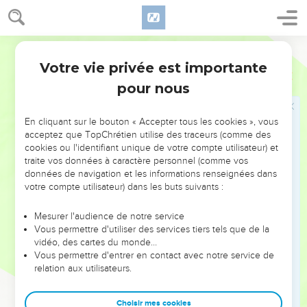
le croyant au milieu d’un monde qui lui est hostile.
L’espérance du salut ultime, accompli par Jésus-Christ (1.3-
Hébreu / Grec - Texte original
25), et la certitude que Dieu est souverain sur toute autorité
Votre vie privée est importante
1 Pierre
Introduction
(2.13-17) doivent aider l’esclave à obéir à son maître, même
pour nous
s’il est injuste (2.18-25), la femme à vivre avec son mari,
même s’il est incroyant (3.1-6), les chrétiens à aimer leur
En cliquant sur le bouton « Accepter tous les cookies », vous
prochain, même s’il fait le mal (3.8-17).
acceptez que TopChrétien utilise des traceurs (comme des
cookies ou l'identifiant unique de votre compte utilisateur) et
Dans cette perspective, l’exemple du Christ est central : «
traite vos données à caractère personnel (comme vos
Injurié, il ne ripostait pas par l’injure. Quand on le faisait
données de navigation et les informations renseignées dans
souffrir, il ne formulait aucune menace, mais remettait sa
votre compte utilisateur) dans les buts suivants :
cause entre les mains du juste juge » (2.23).
Mesurer l'audience de notre service
Vous permettre d'utiliser des services tiers tels que de la
Cette lettre garde toute son actualité pour l’Eglise
vidéo, des cartes du monde…
d’aujourd’hui : dans le monde sans Dieu où elle vit, se pose
Vous permettre d'entrer en contact avec notre service de
la question de son rapport avec la société qui l’entoure et
relation aux utilisateurs.
du témoignage qu’elle rend par ses œuvres et ses paroles :
« Si l’on vous demande de justifier votre espérance, soyez
Choisir mes cookies