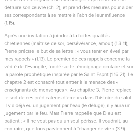
détruire son œuvre (ch. 2), et prend des mesures pour aider
ses correspondants à se mettre à l’abri de leur influence
(1.15).
Après une invitation à joindre à la foi les qualités
chrétiennes (maîtrise de soi, persévérance, amour) (1.3-11),
Pierre précise le but de sa lettre : « vous tenir en éveil par
mes rappels » (1.13). Le premier de ces rappels concerne la
vérité de l’Evangile, fondé sur le témoignage oculaire et sur
la parole prophétique inspirée par le Saint-Esprit (1.16-21). Le
chapitre 2 est consacré tout entier à la menace des «
enseignants de mensonges ». Au chapitre 3, Pierre replace
le sort de ces prédicateurs d’erreurs dans l’histoire du salut :
il y a déjà eu un jugement par l’eau (le déluge), il y aura un
jugement par le feu. Mais Pierre rappelle que Dieu est
patient : « Il ne veut pas qu’un seul périsse. Il voudrait, au
contraire, que tous parviennent à *changer de vie » (3.9).