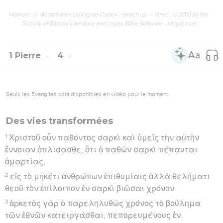
Hébreu : © Westminster Leningrad Codex - tanach.us --- Grec : © 2010 by the
Society of Biblical Literature and Logos Bible Software - sblgnt.com
1 Pierre
4
Seuls les Évangiles sont disponibles en vidéo pour le moment.
Des vies transformées
1
Χριστοῦ οὖν παθόντος σαρκὶ καὶ ὑμεῖς τὴν αὐτὴν
ἔννοιαν ὁπλίσασθε, ὅτι ὁ παθὼν σαρκὶ πέπαυται
ἁμαρτίας,
2
εἰς τὸ μηκέτι ἀνθρώπων ἐπιθυμίαις ἀλλὰ θελήματι
θεοῦ τὸν ἐπίλοιπον ἐν σαρκὶ βιῶσαι χρόνον.
3
ἀρκετὸς γὰρ ὁ παρεληλυθὼς χρόνος τὸ βούλημα
τῶν ἐθνῶν κατειργάσθαι, πεπορευμένους ἐν