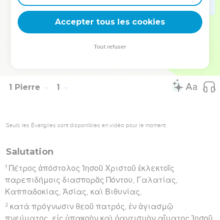
toujours prêts à la défendre, avec amabilité et respect »
(3.15).
Accepter tous les cookies
La Bible Du Semeur Copyright © 1992, 1999 by Biblica, Inc.® Used by
Tout refuser
permission. All rights reserved worldwide.
1 Pierre
1
Seuls les Évangiles sont disponibles en vidéo pour le moment.
Salutation
1
Πέτρος ἀπόστολος Ἰησοῦ Χριστοῦ ἐκλεκτοῖς
παρεπιδήμοις διασπορᾶς Πόντου, Γαλατίας,
Καππαδοκίας, Ἀσίας, καὶ Βιθυνίας,
2
κατὰ πρόγνωσιν θεοῦ πατρός, ἐν ἁγιασμῷ
πνεύματος, εἰς ὑπακοὴν καὶ ῥαντισμὸν αἵματος Ἰησοῦ