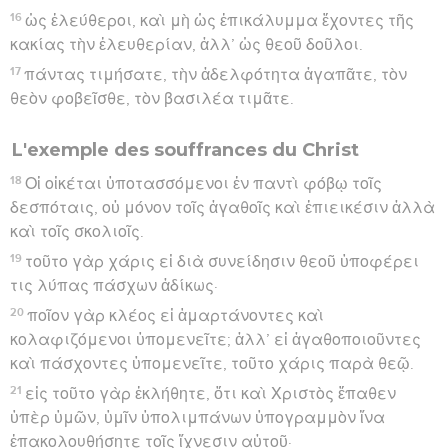
16
ὡς ἐλεύθεροι, καὶ μὴ ὡς ἐπικάλυμμα ἔχοντες τῆς
κακίας τὴν ἐλευθερίαν, ἀλλ’ ὡς θεοῦ δοῦλοι.
17
πάντας τιμήσατε, τὴν ἀδελφότητα ἀγαπᾶτε, τὸν
θεὸν φοβεῖσθε, τὸν βασιλέα τιμᾶτε.
L'exemple des souffrances du Christ
18
Οἱ οἰκέται ὑποτασσόμενοι ἐν παντὶ φόβῳ τοῖς
δεσπόταις, οὐ μόνον τοῖς ἀγαθοῖς καὶ ἐπιεικέσιν ἀλλὰ
καὶ τοῖς σκολιοῖς.
19
τοῦτο γὰρ χάρις εἰ διὰ συνείδησιν θεοῦ ὑποφέρει
τις λύπας πάσχων ἀδίκως·
20
ποῖον γὰρ κλέος εἰ ἁμαρτάνοντες καὶ
κολαφιζόμενοι ὑπομενεῖτε; ἀλλ’ εἰ ἀγαθοποιοῦντες
καὶ πάσχοντες ὑπομενεῖτε, τοῦτο χάρις παρὰ θεῷ.
21
εἰς τοῦτο γὰρ ἐκλήθητε, ὅτι καὶ Χριστὸς ἔπαθεν
ὑπὲρ ὑμῶν, ὑμῖν ὑπολιμπάνων ὑπογραμμὸν ἵνα
ἐπακολουθήσητε τοῖς ἴχνεσιν αὐτοῦ·