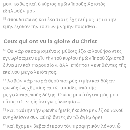
μου, καθὼς καὶ ὁ κύριος ἡμῶν Ἰησοῦς Χριστὸς
ἐδήλωσέν μοι·
15
σπουδάσω δὲ καὶ ἑκάστοτε ἔχειν ὑμᾶς μετὰ τὴν
ἐμὴν ἔξοδον τὴν τούτων μνήμην ποιεῖσθαι.
Ceux qui ont vu la gloire du Christ
16
Οὐ γὰρ σεσοφισμένοις μύθοις ἐξακολουθήσαντες
ἐγνωρίσαμεν ὑμῖν τὴν τοῦ κυρίου ἡμῶν Ἰησοῦ Χριστοῦ
δύναμιν καὶ παρουσίαν, ἀλλ’ ἐπόπται γενηθέντες τῆς
ἐκείνου μεγαλειότητος.
17
λαβὼν γὰρ παρὰ θεοῦ πατρὸς τιμὴν καὶ δόξαν
φωνῆς ἐνεχθείσης αὐτῷ τοιᾶσδε ὑπὸ τῆς
μεγαλοπρεποῦς δόξης· Ὁ υἱός μου ὁ ἀγαπητός μου
οὗτός ἐστιν, εἰς ὃν ἐγὼ εὐδόκησα—
18
καὶ ταύτην τὴν φωνὴν ἡμεῖς ἠκούσαμεν ἐξ οὐρανοῦ
ἐνεχθεῖσαν σὺν αὐτῷ ὄντες ἐν τῷ ἁγίῳ ὄρει.
19
καὶ ἔχομεν βεβαιότερον τὸν προφητικὸν λόγον, ᾧ