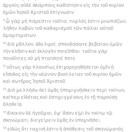
ἀργοὺς οὐδὲ ἀκάρπους καθίστησιν εἰς τὴν τοῦ κυρίου
ἡμῶν Ἰησοῦ Χριστοῦ ἐπίγνωσιν·
9
ᾧ γὰρ μὴ πάρεστιν ταῦτα, τυφλός ἐστιν μυωπάζων,
λήθην λαβὼν τοῦ καθαρισμοῦ τῶν πάλαι αὐτοῦ
ἁμαρτημάτων.
10
διὸ μᾶλλον, ἀδελφοί, σπουδάσατε βεβαίαν ὑμῶν
τὴν κλῆσιν καὶ ἐκλογὴν ποιεῖσθαι· ταῦτα γὰρ
ποιοῦντες οὐ μὴ πταίσητέ ποτε·
11
οὕτως γὰρ πλουσίως ἐπιχορηγηθήσεται ὑμῖν ἡ
εἴσοδος εἰς τὴν αἰώνιον βασιλείαν τοῦ κυρίου ἡμῶν
καὶ σωτῆρος Ἰησοῦ Χριστοῦ.
12
Διὸ μελλήσω ἀεὶ ὑμᾶς ὑπομιμνῄσκειν περὶ τούτων,
καίπερ εἰδότας καὶ ἐστηριγμένους ἐν τῇ παρούσῃ
ἀληθείᾳ.
13
δίκαιον δὲ ἡγοῦμαι, ἐφ’ ὅσον εἰμὶ ἐν τούτῳ τῷ
σκηνώματι, διεγείρειν ὑμᾶς ἐν ὑπομνήσει,
14
εἰδὼς ὅτι ταχινή ἐστιν ἡ ἀπόθεσις τοῦ σκηνώματός