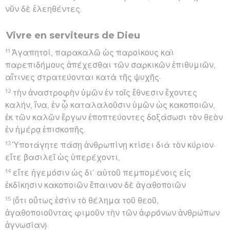
νῦν δὲ ἐλεηθέντες.
Vivre en serviteurs de Dieu
11
Ἀγαπητοί, παρακαλῶ ὡς παροίκους καὶ
παρεπιδήμους ἀπέχεσθαι τῶν σαρκικῶν ἐπιθυμιῶν,
αἵτινες στρατεύονται κατὰ τῆς ψυχῆς·
12
τὴν ἀναστροφὴν ὑμῶν ἐν τοῖς ἔθνεσιν ἔχοντες
καλήν, ἵνα, ἐν ᾧ καταλαλοῦσιν ὑμῶν ὡς κακοποιῶν,
ἐκ τῶν καλῶν ἔργων ἐποπτεύοντες δοξάσωσι τὸν θεὸν
ἐν ἡμέρᾳ ἐπισκοπῆς.
13
Ὑποτάγητε πάσῃ ἀνθρωπίνῃ κτίσει διὰ τὸν κύριον·
εἴτε βασιλεῖ ὡς ὑπερέχοντι,
14
εἴτε ἡγεμόσιν ὡς δι’ αὐτοῦ πεμπομένοις εἰς
ἐκδίκησιν κακοποιῶν ἔπαινον δὲ ἀγαθοποιῶν
15
(ὅτι οὕτως ἐστὶν τὸ θέλημα τοῦ θεοῦ,
ἀγαθοποιοῦντας φιμοῦν τὴν τῶν ἀφρόνων ἀνθρώπων
ἀγνωσίαν)·