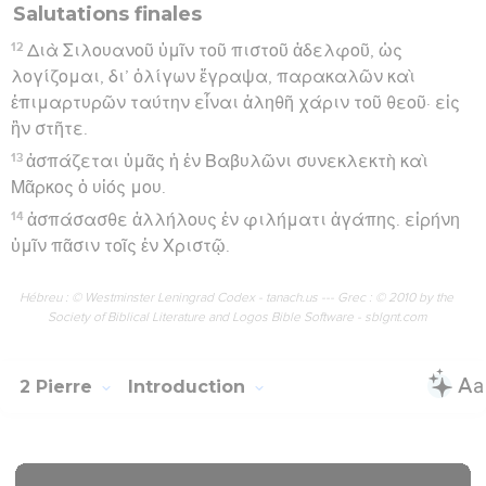
Salutations finales
12
Διὰ Σιλουανοῦ ὑμῖν τοῦ πιστοῦ ἀδελφοῦ, ὡς
λογίζομαι, δι’ ὀλίγων ἔγραψα, παρακαλῶν καὶ
ἐπιμαρτυρῶν ταύτην εἶναι ἀληθῆ χάριν τοῦ θεοῦ· εἰς
ἣν στῆτε.
13
ἀσπάζεται ὑμᾶς ἡ ἐν Βαβυλῶνι συνεκλεκτὴ καὶ
Μᾶρκος ὁ υἱός μου.
14
ἀσπάσασθε ἀλλήλους ἐν φιλήματι ἀγάπης. εἰρήνη
ὑμῖν πᾶσιν τοῖς ἐν Χριστῷ.
Hébreu : © Westminster Leningrad Codex - tanach.us --- Grec : © 2010 by the
Society of Biblical Literature and Logos Bible Software - sblgnt.com
2 Pierre
Introduction