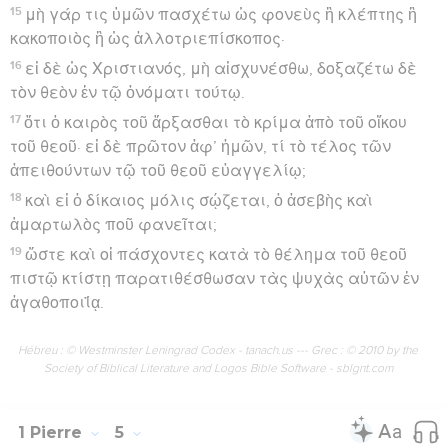
15
μὴ γάρ τις ὑμῶν πασχέτω ὡς φονεὺς ἢ κλέπτης ἢ
κακοποιὸς ἢ ὡς ἀλλοτριεπίσκοπος·
16
εἰ δὲ ὡς Χριστιανός, μὴ αἰσχυνέσθω, δοξαζέτω δὲ
τὸν θεὸν ἐν τῷ ὀνόματι τούτῳ.
17
ὅτι ὁ καιρὸς τοῦ ἄρξασθαι τὸ κρίμα ἀπὸ τοῦ οἴκου
τοῦ θεοῦ· εἰ δὲ πρῶτον ἀφ’ ἡμῶν, τί τὸ τέλος τῶν
ἀπειθούντων τῷ τοῦ θεοῦ εὐαγγελίῳ;
18
καὶ εἰ ὁ δίκαιος μόλις σῴζεται, ὁ ἀσεβὴς καὶ
ἁμαρτωλὸς ποῦ φανεῖται;
19
ὥστε καὶ οἱ πάσχοντες κατὰ τὸ θέλημα τοῦ θεοῦ
πιστῷ κτίστῃ παρατιθέσθωσαν τὰς ψυχὰς αὐτῶν ἐν
ἀγαθοποιΐᾳ.
Hébreu : © Westminster Leningrad Codex - tanach.us --- Grec : © 2010 by the
Society of Biblical Literature and Logos Bible Software - sblgnt.com
1 Pierre
5