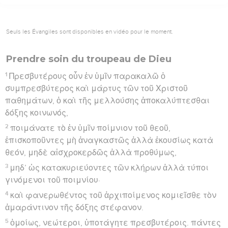
Seuls les Évangiles sont disponibles en vidéo pour le moment.
Prendre soin du troupeau de Dieu
1
Πρεσβυτέρους οὖν ἐν ὑμῖν παρακαλῶ ὁ
συμπρεσβύτερος καὶ μάρτυς τῶν τοῦ Χριστοῦ
παθημάτων, ὁ καὶ τῆς μελλούσης ἀποκαλύπτεσθαι
δόξης κοινωνός,
2
ποιμάνατε τὸ ἐν ὑμῖν ποίμνιον τοῦ θεοῦ,
ἐπισκοποῦντες μὴ ἀναγκαστῶς ἀλλὰ ἑκουσίως κατὰ
θεόν, μηδὲ αἰσχροκερδῶς ἀλλὰ προθύμως,
3
μηδ’ ὡς κατακυριεύοντες τῶν κλήρων ἀλλὰ τύποι
γινόμενοι τοῦ ποιμνίου·
4
καὶ φανερωθέντος τοῦ ἀρχιποίμενος κομιεῖσθε τὸν
ἀμαράντινον τῆς δόξης στέφανον.
5
ὁμοίως, νεώτεροι, ὑποτάγητε πρεσβυτέροις. πάντες