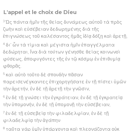
L'appel et le choix de Dieu
3
Ὡς πάντα ἡμῖν τῆς θείας δυνάμεως αὐτοῦ τὰ πρὸς
ζωὴν καὶ εὐσέβειαν δεδωρημένης διὰ τῆς
ἐπιγνώσεως τοῦ καλέσαντος ἡμᾶς ἰδίᾳ δόξῃ καὶ ἀρετῇ,
4
δι’ ὧν τὰ τίμια καὶ μέγιστα ἡμῖν ἐπαγγέλματα
δεδώρηται, ἵνα διὰ τούτων γένησθε θείας κοινωνοὶ
φύσεως, ἀποφυγόντες τῆς ἐν τῷ κόσμῳ ἐν ἐπιθυμίᾳ
φθορᾶς.
5
καὶ αὐτὸ τοῦτο δὲ σπουδὴν πᾶσαν
παρεισενέγκαντες ἐπιχορηγήσατε ἐν τῇ πίστει ὑμῶν
τὴν ἀρετήν, ἐν δὲ τῇ ἀρετῇ τὴν γνῶσιν,
6
ἐν δὲ τῇ γνώσει τὴν ἐγκράτειαν, ἐν δὲ τῇ ἐγκρατείᾳ
τὴν ὑπομονήν, ἐν δὲ τῇ ὑπομονῇ τὴν εὐσέβειαν,
7
ἐν δὲ τῇ εὐσεβείᾳ τὴν φιλαδελφίαν, ἐν δὲ τῇ
φιλαδελφίᾳ τὴν ἀγάπην·
8
ταῦτα γὰρ ὑμῖν ὑπάρχοντα καὶ πλεονάζοντα οὐκ