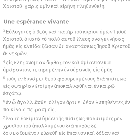
Χριστοῦ· χάρις ὑμῖν καὶ εἰρήνη πληθυνθείη.
Une espérance vivante
3
Εὐλογητὸς ὁ θεὸς καὶ πατὴρ τοῦ κυρίου ἡμῶν Ἰησοῦ
Χριστοῦ, ὁ κατὰ τὸ πολὺ αὐτοῦ ἔλεος ἀναγεννήσας
ἡμᾶς εἰς ἐλπίδα ζῶσαν δι’ ἀναστάσεως Ἰησοῦ Χριστοῦ
ἐκ νεκρῶν,
4
εἰς κληρονομίαν ἄφθαρτον καὶ ἀμίαντον καὶ
ἀμάραντον, τετηρημένην ἐν οὐρανοῖς εἰς ὑμᾶς
5
τοὺς ἐν δυνάμει θεοῦ φρουρουμένους διὰ πίστεως
εἰς σωτηρίαν ἑτοίμην ἀποκαλυφθῆναι ἐν καιρῷ
ἐσχάτῳ.
6
ἐν ᾧ ἀγαλλιᾶσθε, ὀλίγον ἄρτι εἰ δέον λυπηθέντες ἐν
ποικίλοις πειρασμοῖς,
7
ἵνα τὸ δοκίμιον ὑμῶν τῆς πίστεως πολυτιμότερον
χρυσίου τοῦ ἀπολλυμένου διὰ πυρὸς δὲ
δοκιμαζομένου εὑρεθῇ εἰς ἔπαινον καὶ δόξαν καὶ