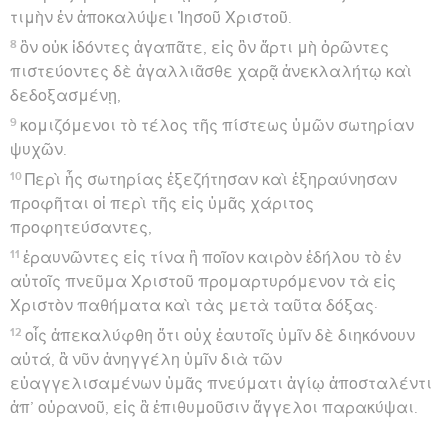
τιμὴν ἐν ἀποκαλύψει Ἰησοῦ Χριστοῦ.
8
ὃν οὐκ ἰδόντες ἀγαπᾶτε, εἰς ὃν ἄρτι μὴ ὁρῶντες
πιστεύοντες δὲ ἀγαλλιᾶσθε χαρᾷ ἀνεκλαλήτῳ καὶ
δεδοξασμένῃ,
9
κομιζόμενοι τὸ τέλος τῆς πίστεως ὑμῶν σωτηρίαν
ψυχῶν.
10
Περὶ ἧς σωτηρίας ἐξεζήτησαν καὶ ἐξηραύνησαν
προφῆται οἱ περὶ τῆς εἰς ὑμᾶς χάριτος
προφητεύσαντες,
11
ἐραυνῶντες εἰς τίνα ἢ ποῖον καιρὸν ἐδήλου τὸ ἐν
αὐτοῖς πνεῦμα Χριστοῦ προμαρτυρόμενον τὰ εἰς
Χριστὸν παθήματα καὶ τὰς μετὰ ταῦτα δόξας·
12
οἷς ἀπεκαλύφθη ὅτι οὐχ ἑαυτοῖς ὑμῖν δὲ διηκόνουν
αὐτά, ἃ νῦν ἀνηγγέλη ὑμῖν διὰ τῶν
εὐαγγελισαμένων ὑμᾶς πνεύματι ἁγίῳ ἀποσταλέντι
ἀπ’ οὐρανοῦ, εἰς ἃ ἐπιθυμοῦσιν ἄγγελοι παρακύψαι.