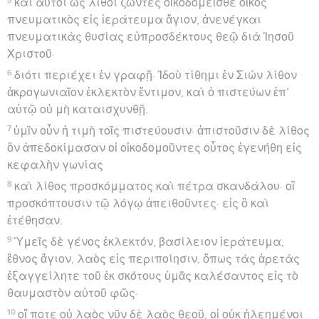
καὶ αὐτοὶ ὡς λίθοι ζῶντες οἰκοδομεῖσθε οἶκος
πνευματικὸς εἰς ἱεράτευμα ἅγιον, ἀνενέγκαι
πνευματικὰς θυσίας εὐπροσδέκτους θεῷ διὰ Ἰησοῦ
Χριστοῦ·
6
διότι περιέχει ἐν γραφῇ· Ἰδοὺ τίθημι ἐν Σιὼν λίθον
ἀκρογωνιαῖον ἐκλεκτὸν ἔντιμον, καὶ ὁ πιστεύων ἐπ’
αὐτῷ οὐ μὴ καταισχυνθῇ.
7
ὑμῖν οὖν ἡ τιμὴ τοῖς πιστεύουσιν· ἀπιστοῦσιν δὲ λίθος
ὃν ἀπεδοκίμασαν οἱ οἰκοδομοῦντες οὗτος ἐγενήθη εἰς
κεφαλὴν γωνίας
8
καὶ λίθος προσκόμματος καὶ πέτρα σκανδάλου· οἳ
προσκόπτουσιν τῷ λόγῳ ἀπειθοῦντες· εἰς ὃ καὶ
ἐτέθησαν.
9
Ὑμεῖς δὲ γένος ἐκλεκτόν, βασίλειον ἱεράτευμα,
ἔθνος ἅγιον, λαὸς εἰς περιποίησιν, ὅπως τὰς ἀρετὰς
ἐξαγγείλητε τοῦ ἐκ σκότους ὑμᾶς καλέσαντος εἰς τὸ
θαυμαστὸν αὐτοῦ φῶς·
10
οἵ ποτε οὐ λαὸς νῦν δὲ λαὸς θεοῦ, οἱ οὐκ ἠλεημένοι