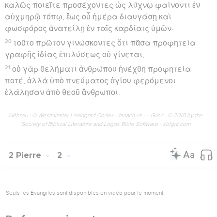
καλῶς ποιεῖτε προσέχοντες ὡς λύχνῳ φαίνοντι ἐν
αὐχμηρῷ τόπῳ, ἕως οὗ ἡμέρα διαυγάσῃ καὶ
φωσφόρος ἀνατείλῃ ἐν ταῖς καρδίαις ὑμῶν·
20
τοῦτο πρῶτον γινώσκοντες ὅτι πᾶσα προφητεία
γραφῆς ἰδίας ἐπιλύσεως οὐ γίνεται,
21
οὐ γὰρ θελήματι ἀνθρώπου ἠνέχθη προφητεία
ποτέ, ἀλλὰ ὑπὸ πνεύματος ἁγίου φερόμενοι
ἐλάλησαν ἀπὸ θεοῦ ἄνθρωποι.
Hébreu : © Westminster Leningrad Codex - tanach.us --- Grec : © 2010 by the
Society of Biblical Literature and Logos Bible Software - sblgnt.com
2 Pierre
2
Seuls les Évangiles sont disponibles en vidéo pour le moment.