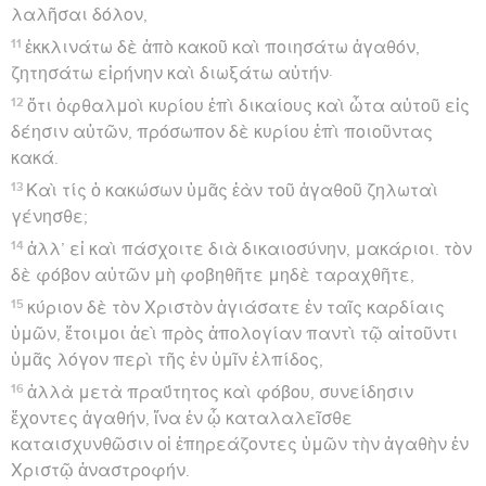
λαλῆσαι δόλον,
11
ἐκκλινάτω δὲ ἀπὸ κακοῦ καὶ ποιησάτω ἀγαθόν,
ζητησάτω εἰρήνην καὶ διωξάτω αὐτήν·
12
ὅτι ὀφθαλμοὶ κυρίου ἐπὶ δικαίους καὶ ὦτα αὐτοῦ εἰς
δέησιν αὐτῶν, πρόσωπον δὲ κυρίου ἐπὶ ποιοῦντας
κακά.
13
Καὶ τίς ὁ κακώσων ὑμᾶς ἐὰν τοῦ ἀγαθοῦ ζηλωταὶ
γένησθε;
14
ἀλλ’ εἰ καὶ πάσχοιτε διὰ δικαιοσύνην, μακάριοι. τὸν
δὲ φόβον αὐτῶν μὴ φοβηθῆτε μηδὲ ταραχθῆτε,
15
κύριον δὲ τὸν Χριστὸν ἁγιάσατε ἐν ταῖς καρδίαις
ὑμῶν, ἕτοιμοι ἀεὶ πρὸς ἀπολογίαν παντὶ τῷ αἰτοῦντι
ὑμᾶς λόγον περὶ τῆς ἐν ὑμῖν ἐλπίδος,
16
ἀλλὰ μετὰ πραΰτητος καὶ φόβου, συνείδησιν
ἔχοντες ἀγαθήν, ἵνα ἐν ᾧ καταλαλεῖσθε
καταισχυνθῶσιν οἱ ἐπηρεάζοντες ὑμῶν τὴν ἀγαθὴν ἐν
Χριστῷ ἀναστροφήν.