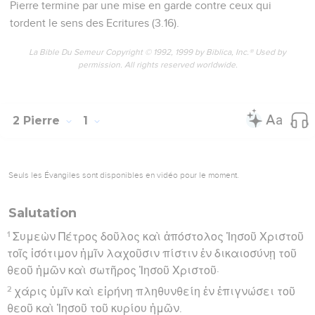
Pierre termine par une mise en garde contre ceux qui
tordent le sens des Ecritures (3.16).
La Bible Du Semeur Copyright © 1992, 1999 by Biblica, Inc.® Used by
permission. All rights reserved worldwide.
2 Pierre
1
Seuls les Évangiles sont disponibles en vidéo pour le moment.
Salutation
1
Συμεὼν Πέτρος δοῦλος καὶ ἀπόστολος Ἰησοῦ Χριστοῦ
τοῖς ἰσότιμον ἡμῖν λαχοῦσιν πίστιν ἐν δικαιοσύνῃ τοῦ
θεοῦ ἡμῶν καὶ σωτῆρος Ἰησοῦ Χριστοῦ·
2
χάρις ὑμῖν καὶ εἰρήνη πληθυνθείη ἐν ἐπιγνώσει τοῦ
θεοῦ καὶ Ἰησοῦ τοῦ κυρίου ἡμῶν.