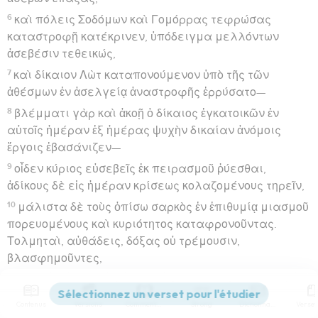
6
καὶ πόλεις Σοδόμων καὶ Γομόρρας τεφρώσας
καταστροφῇ κατέκρινεν, ὑπόδειγμα μελλόντων
ἀσεβέσιν τεθεικώς,
7
καὶ δίκαιον Λὼτ καταπονούμενον ὑπὸ τῆς τῶν
ἀθέσμων ἐν ἀσελγείᾳ ἀναστροφῆς ἐρρύσατο—
8
βλέμματι γὰρ καὶ ἀκοῇ ὁ δίκαιος ἐγκατοικῶν ἐν
αὐτοῖς ἡμέραν ἐξ ἡμέρας ψυχὴν δικαίαν ἀνόμοις
ἔργοις ἐβασάνιζεν—
9
οἶδεν κύριος εὐσεβεῖς ἐκ πειρασμοῦ ῥύεσθαι,
ἀδίκους δὲ εἰς ἡμέραν κρίσεως κολαζομένους τηρεῖν,
10
μάλιστα δὲ τοὺς ὀπίσω σαρκὸς ἐν ἐπιθυμίᾳ μιασμοῦ
πορευομένους καὶ κυριότητος καταφρονοῦντας.
Τολμηταὶ, αὐθάδεις, δόξας οὐ τρέμουσιν,
βλασφημοῦντες,
11
ὅπου ἄγγελοι ἰσχύϊ καὶ δυνάμει μείζονες ὄντες οὐ
φέρουσιν κατ’ αὐτῶν βλάσφημον κρίσιν.
Contenus
Versions
Commentaires
Strong
Dictionnaire
12
οὗτοι δέ, ὡς ἄλογα ζῷα γεγεννημένα φυσικὰ εἰς