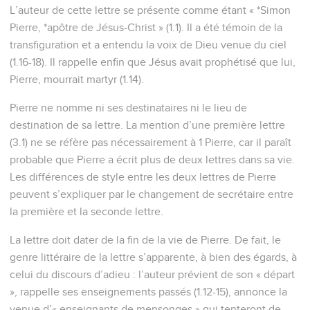
L’auteur de cette lettre se présente comme étant « *Simon
Pierre, *apôtre de Jésus-Christ » (1.1). Il a été témoin de la
transfiguration et a entendu la voix de Dieu venue du ciel
(1.16-18). Il rappelle enfin que Jésus avait prophétisé que lui,
Pierre, mourrait martyr (1.14).
Pierre ne nomme ni ses destinataires ni le lieu de
destination de sa lettre. La mention d’une première lettre
(3.1) ne se réfère pas nécessairement à 1 Pierre, car il paraît
probable que Pierre a écrit plus de deux lettres dans sa vie.
Les différences de style entre les deux lettres de Pierre
peuvent s’expliquer par le changement de secrétaire entre
la première et la seconde lettre.
La lettre doit dater de la fin de la vie de Pierre. De fait, le
genre littéraire de la lettre s’apparente, à bien des égards, à
celui du discours d’adieu : l’auteur prévient de son « départ
», rappelle ses enseignements passés (1.12-15), annonce la
venue d’« enseignants de mensonges » qui tenteront de