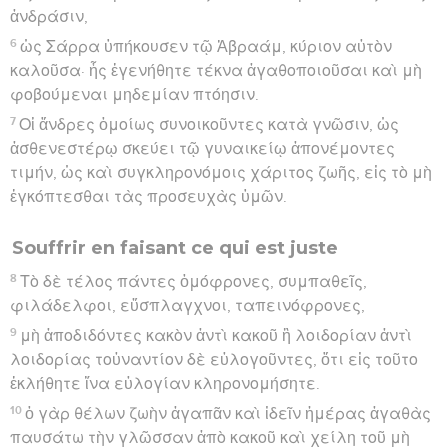
ἀνδράσιν,
6
ὡς Σάρρα ὑπήκουσεν τῷ Ἀβραάμ, κύριον αὐτὸν
καλοῦσα· ἧς ἐγενήθητε τέκνα ἀγαθοποιοῦσαι καὶ μὴ
φοβούμεναι μηδεμίαν πτόησιν.
7
Οἱ ἄνδρες ὁμοίως συνοικοῦντες κατὰ γνῶσιν, ὡς
ἀσθενεστέρῳ σκεύει τῷ γυναικείῳ ἀπονέμοντες
τιμήν, ὡς καὶ συγκληρονόμοις χάριτος ζωῆς, εἰς τὸ μὴ
ἐγκόπτεσθαι τὰς προσευχὰς ὑμῶν.
Souffrir en faisant ce qui est juste
8
Τὸ δὲ τέλος πάντες ὁμόφρονες, συμπαθεῖς,
φιλάδελφοι, εὔσπλαγχνοι, ταπεινόφρονες,
9
μὴ ἀποδιδόντες κακὸν ἀντὶ κακοῦ ἢ λοιδορίαν ἀντὶ
λοιδορίας τοὐναντίον δὲ εὐλογοῦντες, ὅτι εἰς τοῦτο
ἐκλήθητε ἵνα εὐλογίαν κληρονομήσητε.
10
ὁ γὰρ θέλων ζωὴν ἀγαπᾶν καὶ ἰδεῖν ἡμέρας ἀγαθὰς
παυσάτω τὴν γλῶσσαν ἀπὸ κακοῦ καὶ χείλη τοῦ μὴ