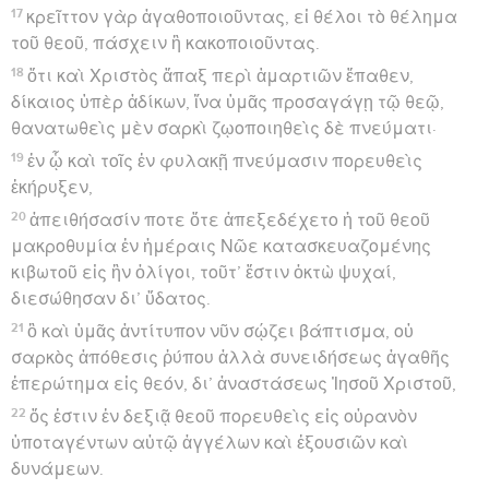
17
κρεῖττον γὰρ ἀγαθοποιοῦντας, εἰ θέλοι τὸ θέλημα
τοῦ θεοῦ, πάσχειν ἢ κακοποιοῦντας.
18
ὅτι καὶ Χριστὸς ἅπαξ περὶ ἁμαρτιῶν ἔπαθεν,
δίκαιος ὑπὲρ ἀδίκων, ἵνα ὑμᾶς προσαγάγῃ τῷ θεῷ,
θανατωθεὶς μὲν σαρκὶ ζῳοποιηθεὶς δὲ πνεύματι·
19
ἐν ᾧ καὶ τοῖς ἐν φυλακῇ πνεύμασιν πορευθεὶς
ἐκήρυξεν,
20
ἀπειθήσασίν ποτε ὅτε ἀπεξεδέχετο ἡ τοῦ θεοῦ
μακροθυμία ἐν ἡμέραις Νῶε κατασκευαζομένης
κιβωτοῦ εἰς ἣν ὀλίγοι, τοῦτ’ ἔστιν ὀκτὼ ψυχαί,
διεσώθησαν δι’ ὕδατος.
21
ὃ καὶ ὑμᾶς ἀντίτυπον νῦν σῴζει βάπτισμα, οὐ
σαρκὸς ἀπόθεσις ῥύπου ἀλλὰ συνειδήσεως ἀγαθῆς
ἐπερώτημα εἰς θεόν, δι’ ἀναστάσεως Ἰησοῦ Χριστοῦ,
22
ὅς ἐστιν ἐν δεξιᾷ θεοῦ πορευθεὶς εἰς οὐρανὸν
ὑποταγέντων αὐτῷ ἀγγέλων καὶ ἐξουσιῶν καὶ
δυνάμεων.