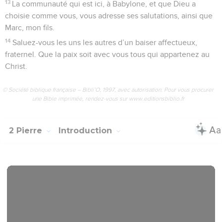
13
La communauté qui est ici, à Babylone, et que Dieu a
choisie comme vous, vous adresse ses salutations, ainsi que
Marc, mon fils.
14
Saluez-vous les uns les autres d’un baiser affectueux,
fraternel. Que la paix soit avec vous tous qui appartenez au
Christ.
© Société biblique française – Bibli’O, 1997, avec autorisation. Pour vous procurer
une Bible imprimée, rendez-vous sur www.editionsbiblio.fr
2 Pierre
Introduction