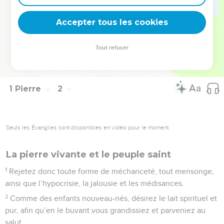
cette parole est celle de la Bonne Nouvelle qui vous a été
Accepter tous les cookies
annoncée.
© Société biblique française – Bibli’O, 1997, avec autorisation. Pour vous procurer
Tout refuser
une Bible imprimée, rendez-vous sur www.editionsbiblio.fr
1 Pierre
2
Seuls les Évangiles sont disponibles en vidéo pour le moment.
La pierre vivante et le peuple saint
1
Rejetez donc toute forme de méchanceté, tout mensonge,
ainsi que l’hypocrisie, la jalousie et les médisances.
2
Comme des enfants nouveau-nés, désirez le lait spirituel et
pur, afin qu’en le buvant vous grandissiez et parveniez au
salut.