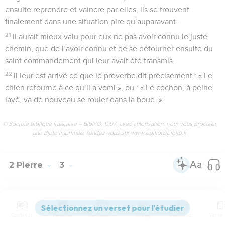
ensuite reprendre et vaincre par elles, ils se trouvent
finalement dans une situation pire qu’auparavant.
21
Il aurait mieux valu pour eux ne pas avoir connu le juste
chemin, que de l’avoir connu et de se détourner ensuite du
saint commandement qui leur avait été transmis.
22
Il leur est arrivé ce que le proverbe dit précisément : « Le
chien retourne à ce qu’il a vomi », ou : « Le cochon, à peine
lavé, va de nouveau se rouler dans la boue. »
© Société biblique française – Bibli’O, 1997, avec autorisation. Pour vous procurer
une Bible imprimée, rendez-vous sur www.editionsbiblio.fr
2 Pierre
3
Seuls les Évangiles sont disponibles en vidéo pour le moment.
Contenus
Versions
Commentaires
Strong
Dictionnaire