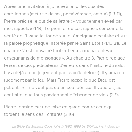
Après une invitation à joindre à la foi les qualités
chrétiennes (maîtrise de soi, persévérance, amour) (1.3-11),
Pierre précise le but de sa lettre : « vous tenir en éveil par
mes rappels » (1.13). Le premier de ces rappels concerne la
vérité de l’Evangile, fondé sur le témoignage oculaire et sur
la parole prophétique inspirée par le Saint-Esprit (1.16-21). Le
chapitre 2 est consacré tout entier à la menace des «
enseignants de mensonges ». Au chapitre 3, Pierre replace
le sort de ces prédicateurs d’erreurs dans l’histoire du salut :
il y a déjà eu un jugement par l’eau (le déluge), il y aura un
jugement par le feu. Mais Pierre rappelle que Dieu est
patient : « Il ne veut pas qu’un seul périsse. Il voudrait, au
contraire, que tous parviennent à *changer de vie » (3.9).
Pierre termine par une mise en garde contre ceux qui
tordent le sens des Ecritures (3.16).
La Bible Du Semeur Copyright © 1992, 1999 by Biblica, Inc.® Used by
permission. All rights reserved worldwide.