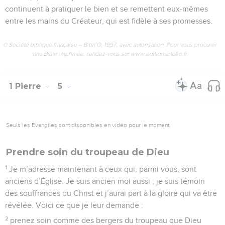
continuent à pratiquer le bien et se remettent eux-mêmes
entre les mains du Créateur, qui est fidèle à ses promesses.
© Société biblique française – Bibli’O, 1997, avec autorisation. Pour vous procurer
une Bible imprimée, rendez-vous sur www.editionsbiblio.fr
1 Pierre
5
Seuls les Évangiles sont disponibles en vidéo pour le moment.
Prendre soin du troupeau de Dieu
1
Je m’adresse maintenant à ceux qui, parmi vous, sont
anciens d’Église. Je suis ancien moi aussi ; je suis témoin
des souffrances du Christ et j’aurai part à la gloire qui va être
révélée. Voici ce que je leur demande :
2
prenez soin comme des bergers du troupeau que Dieu