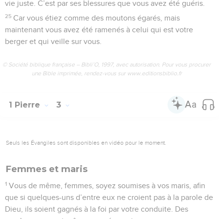
vie juste. C’est par ses blessures que vous avez été guéris.
25
Car vous étiez comme des moutons égarés, mais
maintenant vous avez été ramenés à celui qui est votre
berger et qui veille sur vous.
© Société biblique française – Bibli’O, 1997, avec autorisation. Pour vous procurer
une Bible imprimée, rendez-vous sur www.editionsbiblio.fr
1 Pierre
3
Seuls les Évangiles sont disponibles en vidéo pour le moment.
Femmes et maris
1
Vous de même, femmes, soyez soumises à vos maris, afin
que si quelques-uns d’entre eux ne croient pas à la parole de
Dieu, ils soient gagnés à la foi par votre conduite. Des