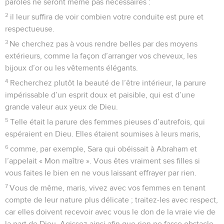
paroles ne seront même pas nécessaires :
2
il leur suffira de voir combien votre conduite est pure et
respectueuse.
3
Ne cherchez pas à vous rendre belles par des moyens
extérieurs, comme la façon d’arranger vos cheveux, les
bijoux d’or ou les vêtements élégants.
4
Recherchez plutôt la beauté de l’être intérieur, la parure
impérissable d’un esprit doux et paisible, qui est d’une
grande valeur aux yeux de Dieu.
5
Telle était la parure des femmes pieuses d’autrefois, qui
espéraient en Dieu. Elles étaient soumises à leurs maris,
6
comme, par exemple, Sara qui obéissait à Abraham et
l’appelait « Mon maître ». Vous êtes vraiment ses filles si
vous faites le bien en ne vous laissant effrayer par rien.
7
Vous de même, maris, vivez avec vos femmes en tenant
compte de leur nature plus délicate ; traitez-les avec respect,
car elles doivent recevoir avec vous le don de la vraie vie de
la part de Dieu. Agissez ainsi afin que rien ne fasse obstacle