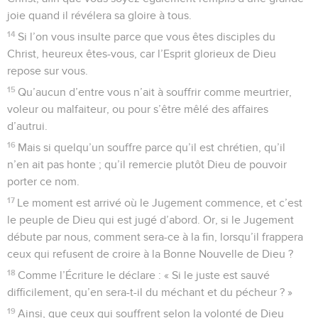
joie quand il révélera sa gloire à tous.
14
Si l’on vous insulte parce que vous êtes disciples du
Christ, heureux êtes-vous, car l’Esprit glorieux de Dieu
repose sur vous.
15
Qu’aucun d’entre vous n’ait à souffrir comme meurtrier,
voleur ou malfaiteur, ou pour s’être mêlé des affaires
d’autrui.
16
Mais si quelqu’un souffre parce qu’il est chrétien, qu’il
n’en ait pas honte ; qu’il remercie plutôt Dieu de pouvoir
porter ce nom.
17
Le moment est arrivé où le Jugement commence, et c’est
le peuple de Dieu qui est jugé d’abord. Or, si le Jugement
débute par nous, comment sera-ce à la fin, lorsqu’il frappera
ceux qui refusent de croire à la Bonne Nouvelle de Dieu ?
18
Comme l’Écriture le déclare : « Si le juste est sauvé
difficilement, qu’en sera-t-il du méchant et du pécheur ? »
19
Ainsi, que ceux qui souffrent selon la volonté de Dieu