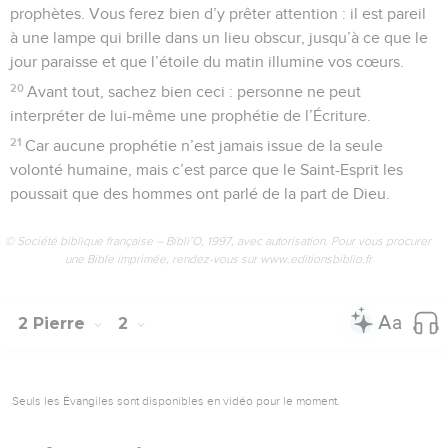
prophètes. Vous ferez bien d’y prêter attention : il est pareil
à une lampe qui brille dans un lieu obscur, jusqu’à ce que le
jour paraisse et que l’étoile du matin illumine vos cœurs.
20
Avant tout, sachez bien ceci : personne ne peut
interpréter de lui-même une prophétie de l’Écriture.
21
Car aucune prophétie n’est jamais issue de la seule
volonté humaine, mais c’est parce que le Saint-Esprit les
poussait que des hommes ont parlé de la part de Dieu.
© Société biblique française – Bibli’O, 1997, avec autorisation. Pour vous procurer
une Bible imprimée, rendez-vous sur www.editionsbiblio.fr
2 Pierre
2
Seuls les Évangiles sont disponibles en vidéo pour le moment.