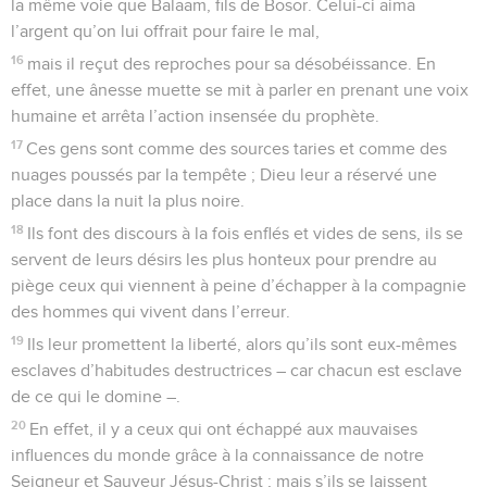
la même voie que Balaam, fils de Bosor. Celui-ci aima
l’argent qu’on lui offrait pour faire le mal,
16
mais il reçut des reproches pour sa désobéissance. En
effet, une ânesse muette se mit à parler en prenant une voix
humaine et arrêta l’action insensée du prophète.
17
Ces gens sont comme des sources taries et comme des
nuages poussés par la tempête ; Dieu leur a réservé une
place dans la nuit la plus noire.
18
Ils font des discours à la fois enflés et vides de sens, ils se
servent de leurs désirs les plus honteux pour prendre au
piège ceux qui viennent à peine d’échapper à la compagnie
des hommes qui vivent dans l’erreur.
19
Ils leur promettent la liberté, alors qu’ils sont eux-mêmes
esclaves d’habitudes destructrices – car chacun est esclave
de ce qui le domine –.
20
En effet, il y a ceux qui ont échappé aux mauvaises
influences du monde grâce à la connaissance de notre
Seigneur et Sauveur Jésus-Christ ; mais s’ils se laissent