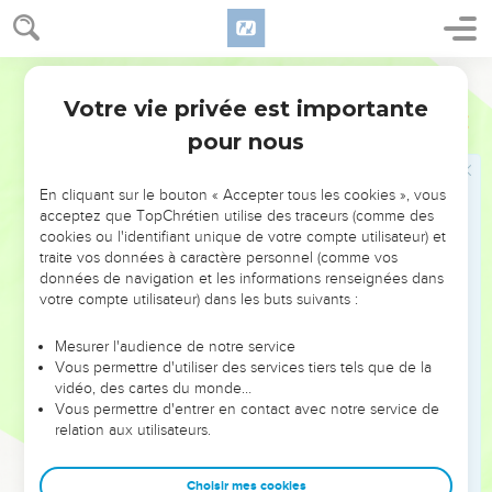
non, vous avez été délivrés par le sang précieux du Christ,
sacrifié comme un agneau sans défaut et sans tache.
20
Dieu l’avait destiné à cela avant la création du monde, et il
Français Courant
l’a manifesté pour votre bien dans ces temps qui sont les
Votre vie privée est importante
1 Pierre
1
derniers.
pour nous
21
Par lui vous croyez en Dieu qui l’a ramené d’entre les
morts et lui a donné la gloire ; ainsi vous placez votre foi et
En cliquant sur le bouton « Accepter tous les cookies », vous
votre espérance en Dieu.
acceptez que TopChrétien utilise des traceurs (comme des
22
Vous vous êtes purifiés en obéissant à la vérité, pour vous
cookies ou l'identifiant unique de votre compte utilisateur) et
traite vos données à caractère personnel (comme vos
aimer sincèrement comme des frères. Aimez-vous donc
données de navigation et les informations renseignées dans
ardemment les uns les autres, d’un cœur pur.
votre compte utilisateur) dans les buts suivants :
23
En effet, vous êtes nés de nouveau, non de pères mortels,
mais grâce à une semence immortelle, grâce à la parole
Mesurer l'audience de notre service
Vous permettre d'utiliser des services tiers tels que de la
vivante et éternelle de Dieu.
vidéo, des cartes du monde…
24
Car il est écrit : « Tous les humains sont comme l’herbe et
Vous permettre d'entrer en contact avec notre service de
relation aux utilisateurs.
toute leur gloire comme la fleur des champs ; l’herbe sèche
et la fleur tombe,
Choisir mes cookies
25
mais la parole du Seigneur demeure pour toujours. » Or,