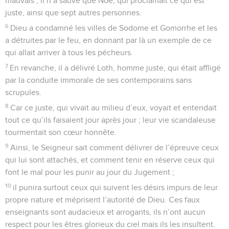
mauvais ; il n’a sauvé que Noé, qui proclamait ce qui est
juste, ainsi que sept autres personnes.
6
Dieu a condamné les villes de Sodome et Gomorrhe et les
a détruites par le feu, en donnant par là un exemple de ce
qui allait arriver à tous les pécheurs.
7
En revanche, il a délivré Loth, homme juste, qui était affligé
par la conduite immorale de ses contemporains sans
scrupules.
8
Car ce juste, qui vivait au milieu d’eux, voyait et entendait
tout ce qu’ils faisaient jour après jour ; leur vie scandaleuse
tourmentait son cœur honnête.
9
Ainsi, le Seigneur sait comment délivrer de l’épreuve ceux
qui lui sont attachés, et comment tenir en réserve ceux qui
font le mal pour les punir au jour du Jugement ;
10
il punira surtout ceux qui suivent les désirs impurs de leur
propre nature et méprisent l’autorité de Dieu. Ces faux
enseignants sont audacieux et arrogants, ils n’ont aucun
respect pour les êtres glorieux du ciel mais ils les insultent.