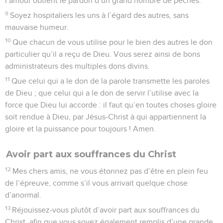
l’amour obtient le pardon d’un grand nombre de péchés.
9
Soyez hospitaliers les uns à l’égard des autres, sans
mauvaise humeur.
10
Que chacun de vous utilise pour le bien des autres le don
particulier qu’il a reçu de Dieu. Vous serez ainsi de bons
administrateurs des multiples dons divins.
11
Que celui qui a le don de la parole transmette les paroles
de Dieu ; que celui qui a le don de servir l’utilise avec la
force que Dieu lui accorde : il faut qu’en toutes choses gloire
soit rendue à Dieu, par Jésus-Christ à qui appartiennent la
gloire et la puissance pour toujours ! Amen.
Avoir part aux souffrances du Christ
12
Mes chers amis, ne vous étonnez pas d’être en plein feu
de l’épreuve, comme s’il vous arrivait quelque chose
d’anormal.
13
Réjouissez-vous plutôt d’avoir part aux souffrances du
Christ, afin que vous soyez également remplis d’une grande