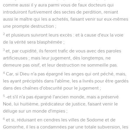
comme aussi il y aura parmi vous de faux docteurs qui
introduiront furtivement des sectes de perdition, reniant
aussi le maître qui les a achetés, faisant venir sur eux-mêmes
une prompte destruction ;
2
et plusieurs suivront leurs excès : et à cause d'eux la voie
de la vérité sera blasphémée ;
3
et, par cupidité, ils feront trafic de vous avec des paroles
artificieuses ; mais leur jugement, dès longtemps, ne
demeure pas oisif, et leur destruction ne sommeille pas.
4
Car, si Dieu n'a pas épargné les anges qui ont péché, mais,
les ayant précipités dans l'abîme, les a livrés pour être gardés
dans des chaînes d'obscurité pour le jugement ;
5
-et s'il n'a pas épargné l'ancien monde, mais a préservé
Noé, lui huitième, prédicateur de justice, faisant venir le
déluge sur un monde d'impies ;
6
et si, réduisant en cendres les villes de Sodome et de
Gomorrhe, il les a condamnées par une totale subversion, les