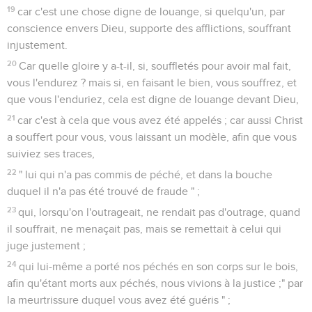
19
car c'est une chose digne de louange, si quelqu'un, par
conscience envers Dieu, supporte des afflictions, souffrant
injustement.
20
Car quelle gloire y a-t-il, si, souffletés pour avoir mal fait,
vous l'endurez ? mais si, en faisant le bien, vous souffrez, et
que vous l'enduriez, cela est digne de louange devant Dieu,
21
car c'est à cela que vous avez été appelés ; car aussi Christ
a souffert pour vous, vous laissant un modèle, afin que vous
suiviez ses traces,
22
" lui qui n'a pas commis de péché, et dans la bouche
duquel il n'a pas été trouvé de fraude " ;
23
qui, lorsqu'on l'outrageait, ne rendait pas d'outrage, quand
il souffrait, ne menaçait pas, mais se remettait à celui qui
juge justement ;
24
qui lui-même a porté nos péchés en son corps sur le bois,
afin qu'étant morts aux péchés, nous vivions à la justice ;" par
la meurtrissure duquel vous avez été guéris " ;