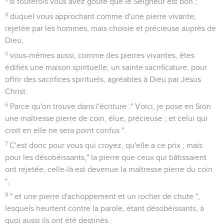
si toutefois vous avez goûté que le Seigneur est bon ;
4
duquel vous approchant comme d'une pierre vivante,
rejetée par les hommes, mais choisie et précieuse auprès de
Dieu,
5
vous-mêmes aussi, comme des pierres vivantes, êtes
édifiés une maison spirituelle, un sainte sacrificature, pour
offrir des sacrifices spirituels, agréables à Dieu par Jésus
Christ.
6
Parce qu'on trouve dans l'écriture :" Voici, je pose en Sion
une maîtresse pierre de coin, élue, précieuse ; et celui qui
croit en elle ne sera point confus ".
7
C'est donc pour vous qui croyez, qu'elle a ce prix ; mais
pour les désobéissants," la pierre que ceux qui bâtissaient
ont rejetée, celle-là est devenue la maîtresse pierre du coin
",
8
" et une pierre d'achoppement et un rocher de chute ",
lesquels heurtent contre la parole, étant désobéissants, à
quoi aussi ils ont été destinés.