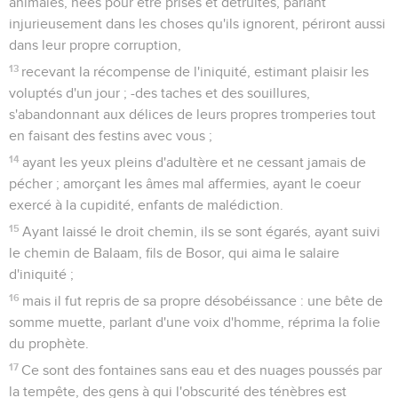
animales, nées pour être prises et détruites, parlant
injurieusement dans les choses qu'ils ignorent, périront aussi
dans leur propre corruption,
13
recevant la récompense de l'iniquité, estimant plaisir les
voluptés d'un jour ; -des taches et des souillures,
s'abandonnant aux délices de leurs propres tromperies tout
en faisant des festins avec vous ;
14
ayant les yeux pleins d'adultère et ne cessant jamais de
pécher ; amorçant les âmes mal affermies, ayant le coeur
exercé à la cupidité, enfants de malédiction.
15
Ayant laissé le droit chemin, ils se sont égarés, ayant suivi
le chemin de Balaam, fils de Bosor, qui aima le salaire
d'iniquité ;
16
mais il fut repris de sa propre désobéissance : une bête de
somme muette, parlant d'une voix d'homme, réprima la folie
du prophète.
17
Ce sont des fontaines sans eau et des nuages poussés par
la tempête, des gens à qui l'obscurité des ténèbres est