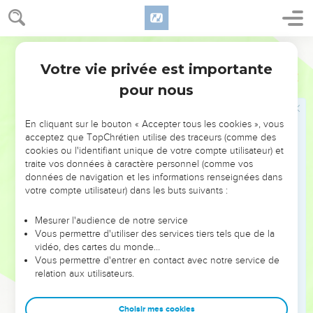
de personnes, juge selon l'oeuvre de chacun, conduisez-
vous avec crainte pendant le temps de votre séjour ici-bas,
18
sachant que vous avez été rachetés de votre vaine
Darby
conduite qui vous avait été enseignée par vos pères, non par
Votre vie privée est importante
1 Pierre
1
des choses corruptibles, de l'argent ou de l'or,
pour nous
19
mais par le sang précieux de Christ, comme d'un agneau
sans défaut et sans tache,
En cliquant sur le bouton « Accepter tous les cookies », vous
20
préconnu dès avant la fondation du monde, mais
acceptez que TopChrétien utilise des traceurs (comme des
cookies ou l'identifiant unique de votre compte utilisateur) et
manifesté à la fin des temps pour vous,
traite vos données à caractère personnel (comme vos
21
qui, par lui, croyez en Dieu qui l'a ressuscité d'entre les
données de navigation et les informations renseignées dans
morts et lui a donné la gloire, en sorte que votre foi et votre
votre compte utilisateur) dans les buts suivants :
espérance fussent en Dieu.
Mesurer l'audience de notre service
22
Ayant purifié vos âmes par l'obéissance à la vérité, pour
Vous permettre d'utiliser des services tiers tels que de la
que vous ayez une affection fraternelle sans hypocrisie,
vidéo, des cartes du monde…
Vous permettre d'entrer en contact avec notre service de
aimez-vous l'un l'autre ardemment, d'un coeur pur,
relation aux utilisateurs.
23
vous qui êtes régénérés, non par une semence
corruptible, mais par une semence incorruptible, par la
Choisir mes cookies