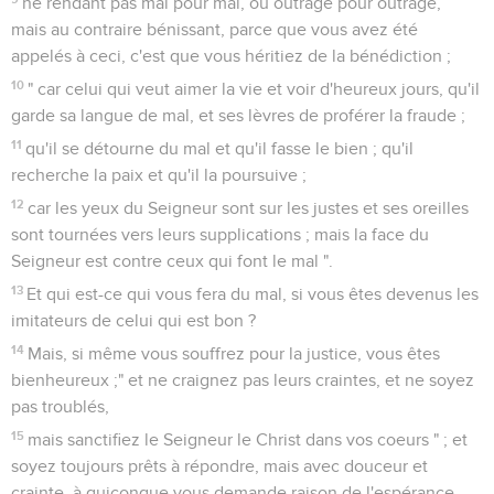
ne rendant pas mal pour mal, ou outrage pour outrage,
mais au contraire bénissant, parce que vous avez été
appelés à ceci, c'est que vous héritiez de la bénédiction ;
10
" car celui qui veut aimer la vie et voir d'heureux jours, qu'il
garde sa langue de mal, et ses lèvres de proférer la fraude ;
11
qu'il se détourne du mal et qu'il fasse le bien ; qu'il
recherche la paix et qu'il la poursuive ;
12
car les yeux du Seigneur sont sur les justes et ses oreilles
sont tournées vers leurs supplications ; mais la face du
Seigneur est contre ceux qui font le mal ".
13
Et qui est-ce qui vous fera du mal, si vous êtes devenus les
imitateurs de celui qui est bon ?
14
Mais, si même vous souffrez pour la justice, vous êtes
bienheureux ;" et ne craignez pas leurs craintes, et ne soyez
pas troublés,
15
mais sanctifiez le Seigneur le Christ dans vos coeurs " ; et
soyez toujours prêts à répondre, mais avec douceur et
crainte, à quiconque vous demande raison de l'espérance