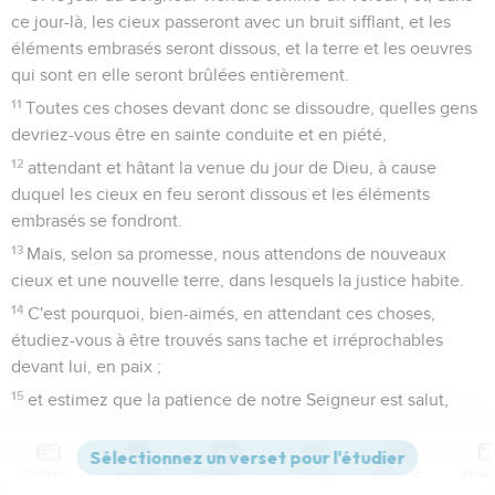
ce jour-là, les cieux passeront avec un bruit sifflant, et les
éléments embrasés seront dissous, et la terre et les oeuvres
qui sont en elle seront brûlées entièrement.
11
Toutes ces choses devant donc se dissoudre, quelles gens
devriez-vous être en sainte conduite et en piété,
12
attendant et hâtant la venue du jour de Dieu, à cause
duquel les cieux en feu seront dissous et les éléments
embrasés se fondront.
13
Mais, selon sa promesse, nous attendons de nouveaux
cieux et une nouvelle terre, dans lesquels la justice habite.
14
C'est pourquoi, bien-aimés, en attendant ces choses,
étudiez-vous à être trouvés sans tache et irréprochables
devant lui, en paix ;
15
et estimez que la patience de notre Seigneur est salut,
comme notre bien-aimé frère Paul aussi vous a écrit selon la
sagesse qui lui a été donnée,
Contenus
Versions
Commentaires
Strong
Dictionnaire
16
qu'il le fait aussi dans toutes ses lettres, où il parle de ces