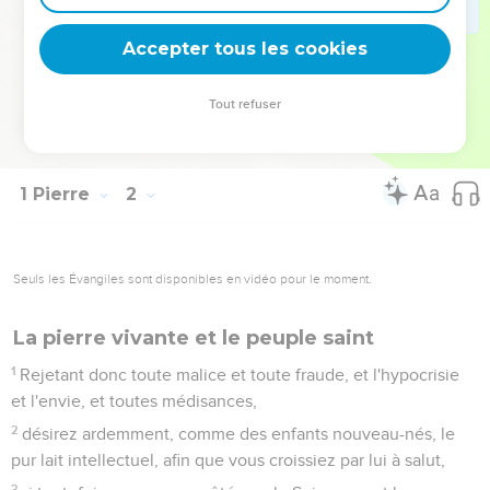
vivante et permanente parole de Dieu :
24
parce que" toute chair est comme l'herbe, et toute sa
Accepter tous les cookies
gloire comme la fleur de l'herbe : l'herbe a séché et sa fleur
est tombée,
Tout refuser
25
mais la parole du Seigneur demeure éternellement ". Or
c'est cette parole qui vous a été annoncée.
1 Pierre
2
Seuls les Évangiles sont disponibles en vidéo pour le moment.
La pierre vivante et le peuple saint
1
Rejetant donc toute malice et toute fraude, et l'hypocrisie
et l'envie, et toutes médisances,
2
désirez ardemment, comme des enfants nouveau-nés, le
pur lait intellectuel, afin que vous croissiez par lui à salut,
3