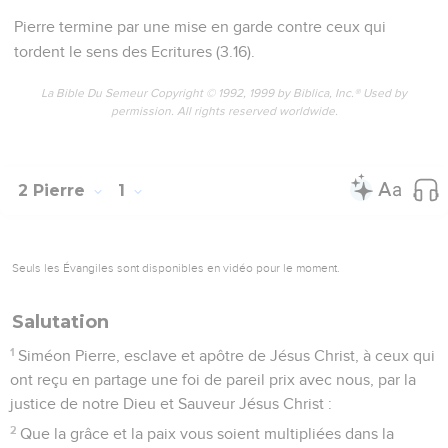
Pierre termine par une mise en garde contre ceux qui
tordent le sens des Ecritures (3.16).
La Bible Du Semeur Copyright © 1992, 1999 by Biblica, Inc.® Used by
permission. All rights reserved worldwide.
2 Pierre
1
Seuls les Évangiles sont disponibles en vidéo pour le moment.
Salutation
1
Siméon Pierre, esclave et apôtre de Jésus Christ, à ceux qui
ont reçu en partage une foi de pareil prix avec nous, par la
justice de notre Dieu et Sauveur Jésus Christ :
2
Que la grâce et la paix vous soient multipliées dans la