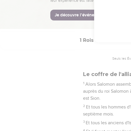
et les écuelles, et le
les portes de la maison 
51
Et tout l'ouvrage que
saintes de David, son pèr
1 Rois
8
Seuls les É
Le coffre de l'al
1
Alors Salomon assembla 
auprès du roi Salomon à 
est Sion.
2
Et tous les hommes d'I
septième mois.
3
Et tous les anciens d'Is
4