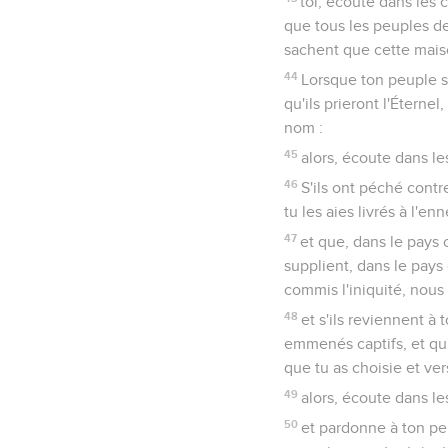
toi, écoute dans les c
que tous les peuples de
sachent que cette maiso
44
Lorsque ton peuple so
qu'ils prieront l'Éternel
nom :
45
alors, écoute dans les
46
S'ils ont péché contre
tu les aies livrés à l'e
47
et que, dans le pays 
supplient, dans le pays
commis l'iniquité, nou
48
et s'ils reviennent à
emmenés captifs, et qu'i
que tu as choisie et ver
49
alors, écoute dans les
50
et pardonne à ton peu