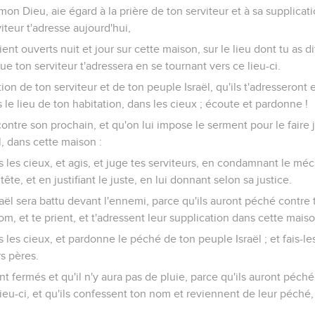
on Dieu, aie égard à la prière de ton serviteur et à sa supplicati
viteur t'adresse aujourd'hui,
nt ouverts nuit et jour sur cette maison, sur le lieu dont tu as di
ue ton serviteur t'adressera en se tournant vers ce lieu-ci.
ion de ton serviteur et de ton peuple Israël, qu'ils t'adresseront
ns le lieu de ton habitation, dans les cieux ; écoute et pardonne !
tre son prochain, et qu'on lui impose le serment pour le faire j
, dans cette maison :
ns les cieux, et agis, et juge tes serviteurs, en condamnant le méc
ête, et en justifiant le juste, en lui donnant selon sa justice.
ël sera battu devant l'ennemi, parce qu'ils auront péché contre to
om, et te prient, et t'adressent leur supplication dans cette maiso
s les cieux, et pardonne le péché de ton peuple Israël ; et fais-le
s pères.
 fermés et qu'il n'y aura pas de pluie, parce qu'ils auront péché c
lieu-ci, et qu'ils confessent ton nom et reviennent de leur péché,