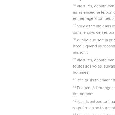
36
alors, toi, écoute da
auras enseigné le bon c
en héritage à ton peupl
37
S'il y a famine dans le
dans le pays de ses port
38
quelle que soit la pr
Israël ; quand ils recon
maison :
39
alors, toi, écoute da
toutes ses voies, suivan
hommes),
40
afin qu'ils te craigne
41
Et quant à l'étranger 
de ton nom
42
(car ils entendront pa
sa prière en se tournant
43