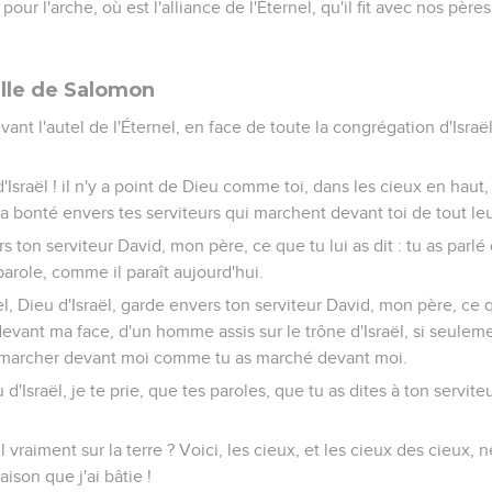
u pour l'arche, où est l'alliance de l'Éternel, qu'il fit avec nos pères
elle de Salomon
vant l'autel de l'Éternel, en face de toute la congrégation d'Israë
 d'Israël ! il n'y a point de Dieu comme toi, dans les cieux en haut, 
 la bonté envers tes serviteurs qui marchent devant toi de tout le
s ton serviteur David, mon père, ce que tu lui as dit : tu as parlé
parole, comme il paraît aujourd'hui.
, Dieu d'Israël, garde envers ton serviteur David, mon père, ce que
vant ma face, d'un homme assis sur le trône d'Israël, si seuleme
r marcher devant moi comme tu as marché devant moi.
d'Israël, je te prie, que tes paroles, que tu as dites à ton servit
l vraiment sur la terre ? Voici, les cieux, et les cieux des cieux, 
son que j'ai bâtie !