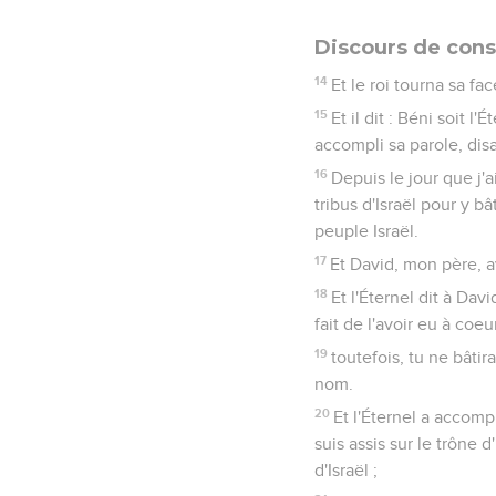
Discours de cons
14
Et le roi tourna sa fa
15
Et il dit : Béni soit 
accompli sa parole, disa
16
Depuis le jour que j'a
tribus d'Israël pour y b
peuple Israël.
17
Et David, mon père, av
18
Et l'Éternel dit à Da
fait de l'avoir eu à coeur
19
toutefois, tu ne bâtir
nom.
20
Et l'Éternel a accomp
suis assis sur le trône d
d'Israël ;