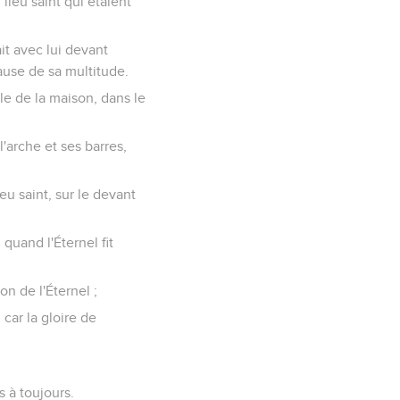
u lieu saint qui étaient
ait avec lui devant
ause de sa multitude.
acle de la maison, dans le
l'arche et ses barres,
eu saint, sur le devant
 quand l'Éternel fit
on de l'Éternel ;
 car la gloire de
s à toujours.