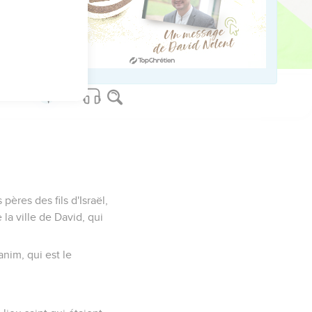
 et les gonds, d'or, pour
, pour le temple.
omon apporta les choses
de la maison de l'Éternel.
pères des fils d'Israël,
 la ville de David, qui
anim, qui est le