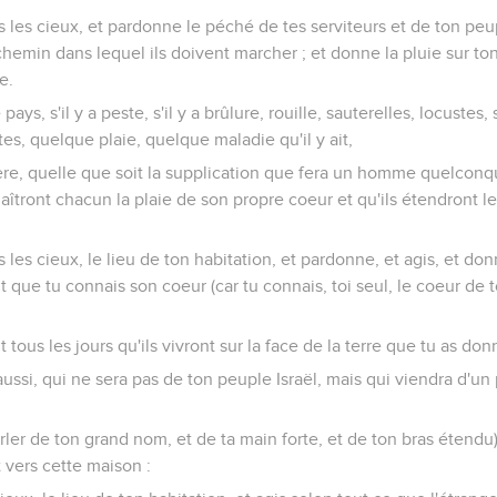
ns les cieux, et pardonne le péché de tes serviteurs et de ton peup
hemin dans lequel ils doivent marcher ; et donne la pluie sur t
e.
 pays, s'il y a peste, s'il y a brûlure, rouille, sauterelles, locustes
es, quelque plaie, quelque maladie qu'il y ait,
ière, quelle que soit la supplication que fera un homme quelcon
naîtront chacun la plaie de son propre coeur et qu'ils étendront l
ns les cieux, le lieu de ton habitation, et pardonne, et agis, et d
t que tu connais son coeur (car tu connais, toi seul, le coeur de to
nt tous les jours qu'ils vivront sur la face de la terre que tu as do
aussi, qui ne sera pas de ton peuple Israël, mais qui viendra d'un
rler de ton grand nom, et de ta main forte, et de ton bras étendu),
 vers cette maison :