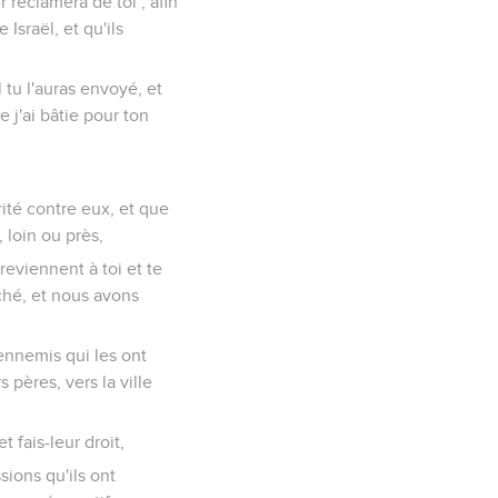
r réclamera de toi ; afin
Israël, et qu'ils
 tu l'auras envoyé, et
e j'ai bâtie pour ton
rrité contre eux, et que
 loin ou près,
reviennent à toi et te
ché, et nous avons
 ennemis qui les ont
 pères, vers la ville
t fais-leur droit,
sions qu'ils ont