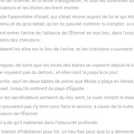
che de l'Éternel, et la tente d'assignation, et tous les ustensiles d
ficateurs et les lévites les firent monter.
ute l'assemblée d'Israël, qui s'était réunie auprès de lui et qui ét
u menu et du gros bétail, qu'on ne pouvait nombrer ni compter, à c
irent entrer l'arche de l'alliance de l'Éternel en son lieu, dans l'or
 ailes des chérubins ;
aient les ailes sur le lieu de l'arche, et les chérubins couvraient 
longues, de sorte que les bouts des barres se voyaient depuis le li
se voyaient pas du dehors ; et elles sont là jusqu'à ce jour.
l'arche, sauf les deux tables de pierre que Moïse y plaça en Horeb,
Israël, lorsqu'ils sortirent du pays d'Égypte.
e les sacrificateurs sortaient du lieu saint, la nuée remplit la mais
e pouvaient pas s'y tenir pour faire le service, à cause de la nuée,
maison de l'Éternel.
l a dit qu'il habiterait dans l'obscurité profonde.
e maison d'habitation pour toi, un lieu fixe pour que tu y demeure