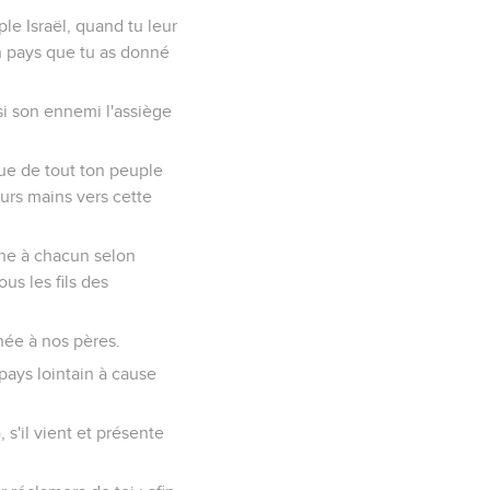
le Israël, quand tu leur
on pays que tu as donné
, si son ennemi l'assiège
que de tout ton peuple
eurs mains vers cette
onne à chacun selon
us les fils des
nnée à nos pères.
 pays lointain à cause
 s'il vient et présente