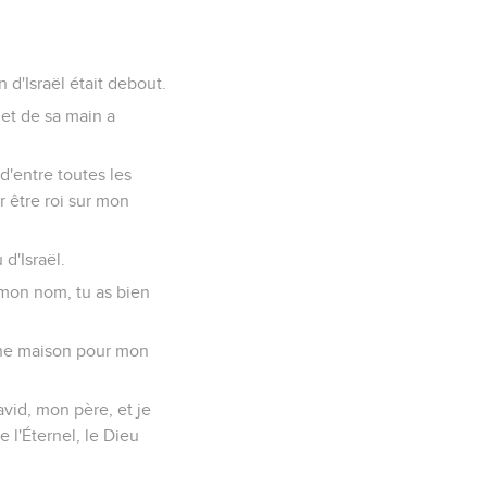
n d'Israël était debout.
, et de sa main a
 d'entre toutes les
r être roi sur mon
d'Israël.
 mon nom, tu as bien
a une maison pour mon
avid, mon père, et je
de l'Éternel, le Dieu