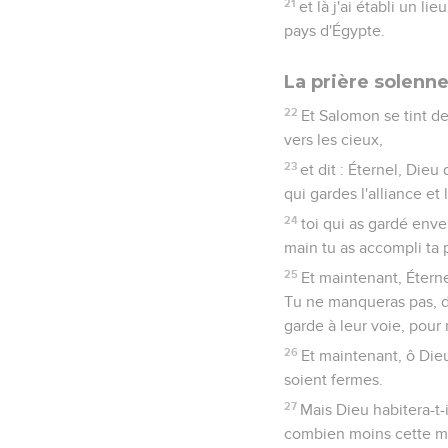
21
et là j'ai établi un lie
pays d'Égypte.
La prière solenn
22
Et Salomon se tint de
vers les cieux,
23
et dit : Éternel, Dieu
qui gardes l'alliance et
24
toi qui as gardé enver
main tu as accompli ta 
25
Et maintenant, Éternel
Tu ne manqueras pas, de
garde à leur voie, pou
26
Et maintenant, ô Dieu 
soient fermes.
27
Mais Dieu habitera-t-i
combien moins cette mai