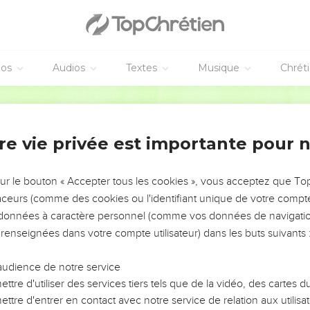
 de l'Éternel :
s deux globes des chapiteaux qui étaient sur le sommet des colon
es deux globes des chapiteaux des chapiteaux qui étaient sur le
grenades pour les deux réseaux, deux rangs de grenades à un rése
éos
Audios
Textes
Musique
Chrét
eaux qui étaient sur le sommet des colonnes ;
Darby
es dix cuves sur les bases ;
les douze boeufs sous la mer ;
re vie privée est importante pour 
 et les pelles, et les bassins. Et tous ces objets, que Hiram fit p
taient d'airain poli.
 dans la plaine du Jourdain, dans l'épaisseur du sol, entre Succoth 
sur le bouton « Accepter tous les cookies », vous acceptez que T
traceurs (comme des cookies ou l'identifiant unique de votre compte 
s les objets sans les peser, à cause de leur très-grand nombre, 
s données à caractère personnel (comme vos données de navigatio
 renseignées dans votre compte utilisateur) dans les buts suivants 
s objets qui étaient dans la maison de l'Éternel : l'autel d'or ; et la
oposition ;
audience de notre service
or pur, cinq à droite, et cinq à gauche, devant l'oracle ; et les fleu
ttre d'utiliser des services tiers tels que de la vidéo, des cartes
ttre d'entrer en contact avec notre service de relation aux utilisat