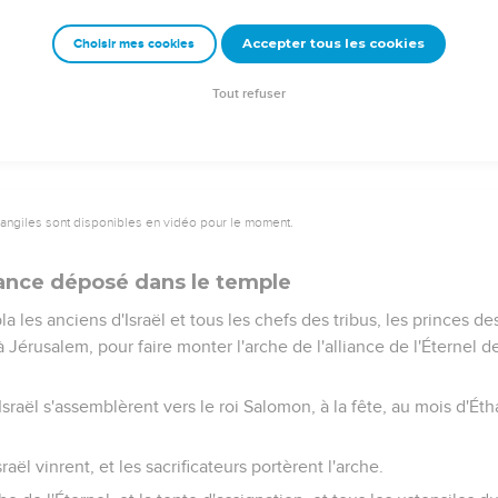
s couteaux, et les bassins, et les coupes, et les brasiers, d'or pur ;
intérieure, pour le lieu très-saint, et pour les portes de la maison
Accepter tous les cookies
Choisir mes cookies
 le roi Salomon fit pour la maison de l'Éternel fut achevé. Et Sal
e, l'argent, et l'or, et les ustensiles : il les mit dans les trésors 
Tout refuser
vangiles sont disponibles en vidéo pour le moment.
liance déposé dans le temple
les anciens d'Israël et tous les chefs des tribus, les princes des 
Jérusalem, pour faire monter l'arche de l'alliance de l'Éternel de
sraël s'assemblèrent vers le roi Salomon, à la fête, au mois d'Éth
raël vinrent, et les sacrificateurs portèrent l'arche.