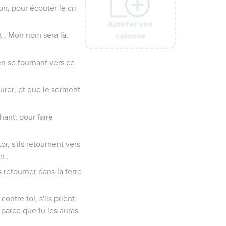
on, pour écouter le cri
Ajouter une
Ajouter une
Ajouter une
Ajouter une
Ajouter une
colonne
colonne
colonne
colonne
colonne
t : Mon nom sera là, -
 en se tournant vers ce
urer, et que le serment
hant, pour faire
i, s'ils retournent vers
n :
s retourner dans la terre
ontre toi, s'ils prient
 parce que tu les auras