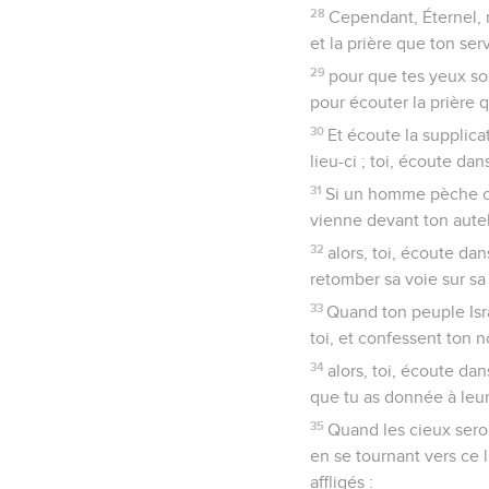
28
Cependant, Éternel, m
et la prière que ton ser
29
pour que tes yeux soie
pour écouter la prière q
30
Et écoute la supplicat
lieu-ci ; toi, écoute da
31
Si un homme pèche con
vienne devant ton autel
32
alors, toi, écoute da
retomber sa voie sur sa t
33
Quand ton peuple Isra
toi, et confessent ton n
34
alors, toi, écoute dan
que tu as donnée à leur
35
Quand les cieux seront
en se tournant vers ce 
affligés :