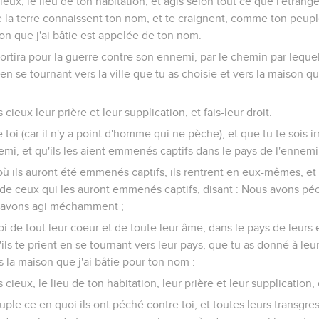
ieux, le lieu de ton habitation, et agis selon tout ce que l'étrange
 la terre connaissent ton nom, et te craignent, comme ton peuple 
n que j'ai bâtie est appelée de ton nom.
rtira pour la guerre contre son ennemi, par le chemin par lequel
, en se tournant vers la ville que tu as choisie et vers la maison qu
 cieux leur prière et leur supplication, et fais-leur droit.
 toi (car il n'y a point d'homme qui ne pèche), et que tu te sois i
nnemi, et qu'ils les aient emmenés captifs dans le pays de l'ennemi,
où ils auront été emmenés captifs, ils rentrent en eux-mêmes, et 
 de ceux qui les auront emmenés captifs, disant : Nous avons pé
s avons agi méchamment ;
 toi de tout leur coeur et de toute leur âme, dans le pays de leurs
ls te prient en se tournant vers leur pays, que tu as donné à leurs
s la maison que j'ai bâtie pour ton nom :
 cieux, le lieu de ton habitation, leur prière et leur supplication, e
ple ce en quoi ils ont péché contre toi, et toutes leurs transgres