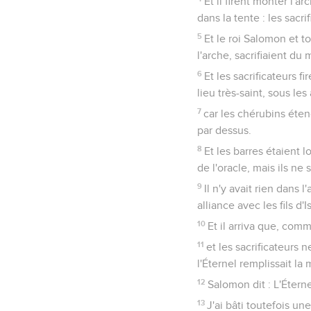
Et il firent monter l'ar
dans la tente : les sacri
5
Et le roi Salomon et to
l'arche, sacrifiaient d
6
Et les sacrificateurs f
lieu très-saint, sous les
7
car les chérubins étend
par dessus.
8
Et les barres étaient 
de l'oracle, mais ils ne 
9
Il n'y avait rien dans 
alliance avec les fils d'
10
Et il arriva que, comm
11
et les sacrificateurs n
l'Éternel remplissait la 
12
Salomon dit : L'Éterne
13
J'ai bâti toutefois un