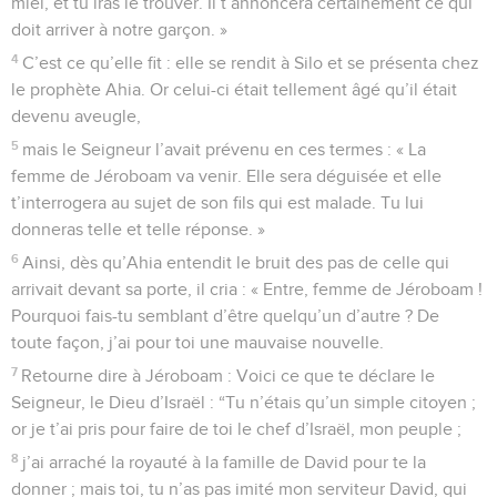
miel, et tu iras le trouver. Il t’annoncera certainement ce qui
doit arriver à notre garçon. »
4
C’est ce qu’elle fit : elle se rendit à Silo et se présenta chez
le prophète Ahia. Or celui-ci était tellement âgé qu’il était
devenu aveugle,
5
mais le Seigneur l’avait prévenu en ces termes : « La
femme de Jéroboam va venir. Elle sera déguisée et elle
t’interrogera au sujet de son fils qui est malade. Tu lui
donneras telle et telle réponse. »
6
Ainsi, dès qu’Ahia entendit le bruit des pas de celle qui
arrivait devant sa porte, il cria : « Entre, femme de Jéroboam !
Pourquoi fais-tu semblant d’être quelqu’un d’autre ? De
toute façon, j’ai pour toi une mauvaise nouvelle.
7
Retourne dire à Jéroboam : Voici ce que te déclare le
Seigneur, le Dieu d’Israël : “Tu n’étais qu’un simple citoyen ;
or je t’ai pris pour faire de toi le chef d’Israël, mon peuple ;
8
j’ai arraché la royauté à la famille de David pour te la
donner ; mais toi, tu n’as pas imité mon serviteur David, qui