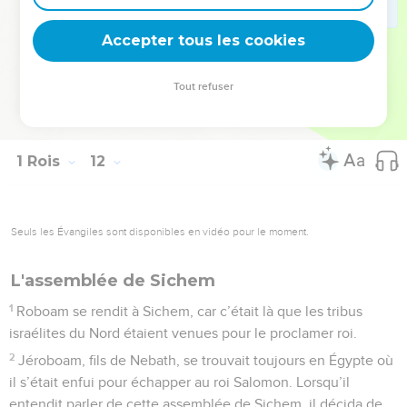
43
Lorsqu’il mourut, on l’enterra près de son père, dans la
Accepter tous les cookies
Cité de David ; ce fut son fils Roboam qui lui succéda.
© Société biblique française – Bibli’O, 1997, avec autorisation. Pour vous procurer
Tout refuser
une Bible imprimée, rendez-vous sur www.editionsbiblio.fr
1 Rois
12
Seuls les Évangiles sont disponibles en vidéo pour le moment.
L'assemblée de Sichem
1
Roboam se rendit à Sichem, car c’était là que les tribus
israélites du Nord étaient venues pour le proclamer roi.
2
Jéroboam, fils de Nebath, se trouvait toujours en Égypte où
il s’était enfui pour échapper au roi Salomon. Lorsqu’il
entendit parler de cette assemblée de Sichem, il décida de