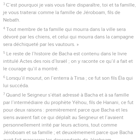
3
C’est pourquoi je vais vous faire disparaître, toi et ta famille,
je vous traiterai comme la famille de Jéroboam, fils de
Nebath.
4
Tout membre de ta famille qui mourra dans la ville sera
dévoré par les chiens, et celui qui mourra dans la campagne
sera déchiqueté par les vautours. »
5
Le reste de l’histoire de Bacha est contenu dans le livre
intitulé Actes des rois d’Israël ; on y raconte ce qu’il a fait et
le courage qu’il a montré.
6
Lorsqu’il mourut, on l’enterra à Tirsa ; ce fut son fils Éla qui
lui succéda.
7
Quand le Seigneur s’était adressé à Bacha et à sa famille
par l’intermédiaire du prophète Yéhou, fils de Hanani, ce fut
pour deux raisons : premièrement parce que Bacha et les
siens avaient fait ce qui déplaît au Seigneur et l’avaient
personnellement irrité par leurs actions, tout comme
Jéroboam et sa famille ; et deuxièmement parce que Bacha
avait fait massacrer les descendants de Jéroboam.