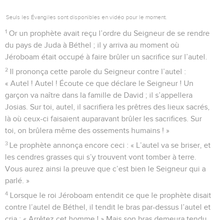
Seuls les Évangiles sont disponibles en vidéo pour le moment.
1
Or un prophète avait reçu l’ordre du Seigneur de se rendre
du pays de Juda à Béthel ; il y arriva au moment où
Jéroboam était occupé à faire brûler un sacrifice sur l’autel.
2
Il prononça cette parole du Seigneur contre l’autel :
« Autel ! Autel ! Écoute ce que déclare le Seigneur ! Un
garçon va naître dans la famille de David ; il s’appellera
Josias. Sur toi, autel, il sacrifiera les prêtres des lieux sacrés,
là où ceux-ci faisaient auparavant brûler les sacrifices. Sur
toi, on brûlera même des ossements humains ! »
3
Le prophète annonça encore ceci : « L’autel va se briser, et
les cendres grasses qui s’y trouvent vont tomber à terre.
Vous aurez ainsi la preuve que c’est bien le Seigneur qui a
parlé. »
4
Lorsque le roi Jéroboam entendit ce que le prophète disait
contre l’autel de Béthel, il tendit le bras par-dessus l’autel et
cria : « Arrêtez cet homme ! » Mais son bras demeura tendu