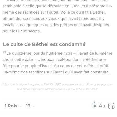
semblable à celle qui se déroulait en Juda, et il présenta lui-
même des sacrifices sur l’autel. Voilà ce qu’il fit à Béthel,
offrant des sacrifices aux veaux qu’il avait fabriqués ; il y
installa aussi quelques-uns des prêtres qu’il avait désignés
pour les lieux sacrés.
Le culte de Béthel est condamné
33
Le quinzième jour du huitième mois – il avait de lui-même
choisi cette date –, Jéroboam célébra donc à Béthel une
fête pour le peuple d’Israël. Au cours de cette fête, il offrit
lui-même des sacrifices sur l’autel qu’il avait fait construire.
© Société biblique française – Bibli’O, 1997, avec autorisation. Pour vous procurer
une Bible imprimée, rendez-vous sur www.editionsbiblio.fr
1 Rois
13