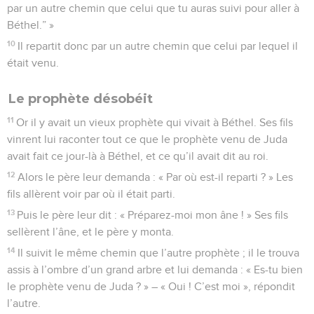
par un autre chemin que celui que tu auras suivi pour aller à
Béthel.” »
10
Il repartit donc par un autre chemin que celui par lequel il
était venu.
Le prophète désobéit
11
Or il y avait un vieux prophète qui vivait à Béthel. Ses fils
vinrent lui raconter tout ce que le prophète venu de Juda
avait fait ce jour-là à Béthel, et ce qu’il avait dit au roi.
12
Alors le père leur demanda : « Par où est-il reparti ? » Les
fils allèrent voir par où il était parti.
13
Puis le père leur dit : « Préparez-moi mon âne ! » Ses fils
sellèrent l’âne, et le père y monta.
14
Il suivit le même chemin que l’autre prophète ; il le trouva
assis à l’ombre d’un grand arbre et lui demanda : « Es-tu bien
le prophète venu de Juda ? » – « Oui ! C’est moi », répondit
l’autre.