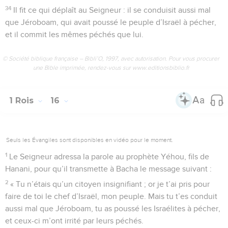
34
Il fit ce qui déplaît au Seigneur : il se conduisit aussi mal
que Jéroboam, qui avait poussé le peuple d’Israël à pécher,
et il commit les mêmes péchés que lui.
© Société biblique française – Bibli’O, 1997, avec autorisation. Pour vous procurer
une Bible imprimée, rendez-vous sur www.editionsbiblio.fr
1 Rois
16
Seuls les Évangiles sont disponibles en vidéo pour le moment.
1
Le Seigneur adressa la parole au prophète Yéhou, fils de
Hanani, pour qu’il transmette à Bacha le message suivant :
2
« Tu n’étais qu’un citoyen insignifiant ; or je t’ai pris pour
faire de toi le chef d’Israël, mon peuple. Mais tu t’es conduit
aussi mal que Jéroboam, tu as poussé les Israélites à pécher,
et ceux-ci m’ont irrité par leurs péchés.