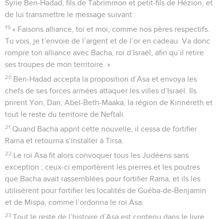
Syrie Ben-Hadad, fils de Tabrimmon et petit-fils de Hézion, et
de lui transmettre le message suivant :
19
« Faisons alliance, toi et moi, comme nos pères respectifs.
Tu vois, je t’envoie de l’argent et de l’or en cadeau. Va donc
rompre ton alliance avec Bacha, roi d’Israël, afin qu’il retire
ses troupes de mon territoire. »
20
Ben-Hadad accepta la proposition d’Asa et envoya les
chefs de ses forces armées attaquer les villes d’Israël. Ils
prirent Yon, Dan, Abel-Beth-Maaka, la région de Kinnéreth et
tout le reste du territoire de Neftali.
21
Quand Bacha apprit cette nouvelle, il cessa de fortifier
Rama et retourna s’installer à Tirsa.
22
Le roi Asa fit alors convoquer tous les Judéens sans
exception ; ceux-ci emportèrent les pierres et les poutres
que Bacha avait rassemblées pour fortifier Rama, et ils les
utilisèrent pour fortifier les localités de Guéba-de-Benjamin
et de Mispa, comme l’ordonna le roi Asa.
23
Tout le reste de l’histoire d’Asa est contenu dans le livre