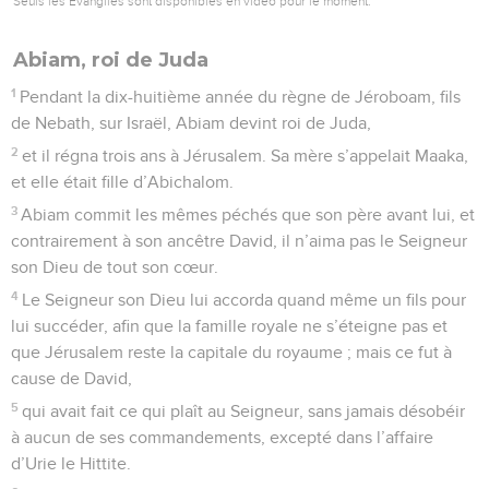
Seuls les Évangiles sont disponibles en vidéo pour le moment.
Abiam, roi de Juda
1
Pendant la dix-huitième année du règne de Jéroboam, fils
de Nebath, sur Israël, Abiam devint roi de Juda,
2
et il régna trois ans à Jérusalem. Sa mère s’appelait Maaka,
et elle était fille d’Abichalom.
3
Abiam commit les mêmes péchés que son père avant lui, et
contrairement à son ancêtre David, il n’aima pas le Seigneur
son Dieu de tout son cœur.
4
Le Seigneur son Dieu lui accorda quand même un fils pour
lui succéder, afin que la famille royale ne s’éteigne pas et
que Jérusalem reste la capitale du royaume ; mais ce fut à
cause de David,
5
qui avait fait ce qui plaît au Seigneur, sans jamais désobéir
à aucun de ses commandements, excepté dans l’affaire
d’Urie le Hittite.