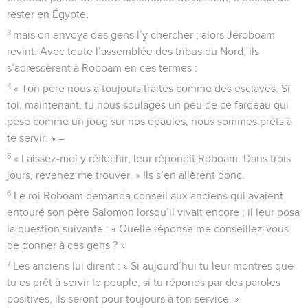
rester en Égypte,
3
mais on envoya des gens l’y chercher ; alors Jéroboam
revint. Avec toute l’assemblée des tribus du Nord, ils
s’adressèrent à Roboam en ces termes :
4
« Ton père nous a toujours traités comme des esclaves. Si
toi, maintenant, tu nous soulages un peu de ce fardeau qui
pèse comme un joug sur nos épaules, nous sommes prêts à
te servir. » –
5
« Laissez-moi y réfléchir, leur répondit Roboam. Dans trois
jours, revenez me trouver. » Ils s’en allèrent donc.
6
Le roi Roboam demanda conseil aux anciens qui avaient
entouré son père Salomon lorsqu’il vivait encore ; il leur posa
la question suivante : « Quelle réponse me conseillez-vous
de donner à ces gens ? »
7
Les anciens lui dirent : « Si aujourd’hui tu leur montres que
tu es prêt à servir le peuple, si tu réponds par des paroles
positives, ils seront pour toujours à ton service. »