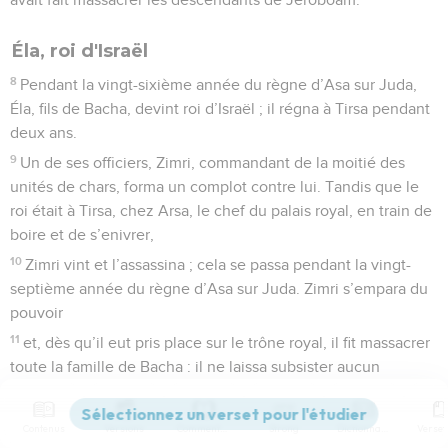
Éla, roi d'Israël
8
Pendant la vingt-sixième année du règne d’Asa sur Juda,
Éla, fils de Bacha, devint roi d’Israël ; il régna à Tirsa pendant
deux ans.
9
Un de ses officiers, Zimri, commandant de la moitié des
unités de chars, forma un complot contre lui. Tandis que le
roi était à Tirsa, chez Arsa, le chef du palais royal, en train de
boire et de s’enivrer,
10
Zimri vint et l’assassina ; cela se passa pendant la vingt-
septième année du règne d’Asa sur Juda. Zimri s’empara du
pouvoir
11
et, dès qu’il eut pris place sur le trône royal, il fit massacrer
toute la famille de Bacha : il ne laissa subsister aucun
homme, enfant ou adulte, ni dans sa parenté ni parmi ses
partisans.
Contenus
Versions
Commentaires
Strong
Dictionnaire
12
Zimri extermina donc toute la famille de Bacha,