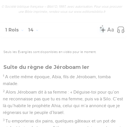
© Société biblique française – Bibli’O, 1997, avec autorisation. Pour vous procurer
une Bible imprimée, rendez-vous sur www.editionsbiblio.fr
1 Rois
14
Seuls les Évangiles sont disponibles en vidéo pour le moment.
Suite du règne de Jéroboam Ier
1
A cette même époque, Abia, fils de Jéroboam, tomba
malade.
2
Alors Jéroboam dit à sa femme : « Déguise-toi pour qu’on
ne reconnaisse pas que tu es ma femme, puis va à Silo. C’est
là qu’habite le prophète Ahia, celui qui m’a annoncé que je
régnerais sur le peuple d’Israël.
3
Tu emporteras dix pains, quelques gâteaux et un pot de