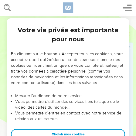
le désires : tu régneras sur les dix tribus d’Israël.
38
Si tu écoutes tout ce que je te dirai, si tu suis le chemin
que je t’indiquerai, si tu agis loyalement envers moi, si tu
Français Courant
obéis aux lois et aux commandements que je te donnerai,
Votre vie privée est importante
1 Rois
11
comme le faisait mon serviteur David, alors je serai avec toi,
pour nous
et je te promets que tes descendants régneront pour
toujours, comme ceux de David. Je te donnerai les dix tribus
d’Israël
En cliquant sur le bouton « Accepter tous les cookies », vous
acceptez que TopChrétien utilise des traceurs (comme des
39
pour humilier les descendants de David – mais je ne les
cookies ou l'identifiant unique de votre compte utilisateur) et
humilierai pas pour toujours –.” »
traite vos données à caractère personnel (comme vos
données de navigation et les informations renseignées dans
40
Salomon chercha alors à faire mourir Jéroboam ; mais ce
votre compte utilisateur) dans les buts suivants :
dernier s’enfuit en Égypte et se réfugia auprès de Chichac,
le roi de ce pays ; il y resta jusqu’à la mort de Salomon.
Mesurer l'audience de notre service
Vous permettre d'utiliser des services tiers tels que de la
41
Le reste de l’histoire de Salomon est contenu dans le livre
vidéo, des cartes du monde…
intitulé Actes de Salomon ; on y parle de tout ce qu’il a fait et
Vous permettre d'entrer en contact avec notre service de
de la sagesse qui était la sienne.
relation aux utilisateurs.
42
Salomon régna pendant quarante ans à Jérusalem sur
l’ensemble du peuple d’Israël.
Choisir mes cookies