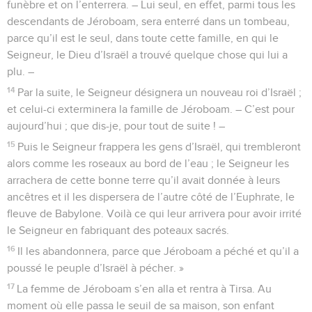
funèbre et on l’enterrera. – Lui seul, en effet, parmi tous les
descendants de Jéroboam, sera enterré dans un tombeau,
parce qu’il est le seul, dans toute cette famille, en qui le
Seigneur, le Dieu d’Israël a trouvé quelque chose qui lui a
plu. –
14
Par la suite, le Seigneur désignera un nouveau roi d’Israël ;
et celui-ci exterminera la famille de Jéroboam. – C’est pour
aujourd’hui ; que dis-je, pour tout de suite ! –
15
Puis le Seigneur frappera les gens d’Israël, qui trembleront
alors comme les roseaux au bord de l’eau ; le Seigneur les
arrachera de cette bonne terre qu’il avait donnée à leurs
ancêtres et il les dispersera de l’autre côté de l’Euphrate, le
fleuve de Babylone. Voilà ce qui leur arrivera pour avoir irrité
le Seigneur en fabriquant des poteaux sacrés.
16
Il les abandonnera, parce que Jéroboam a péché et qu’il a
poussé le peuple d’Israël à pécher. »
17
La femme de Jéroboam s’en alla et rentra à Tirsa. Au
moment où elle passa le seuil de sa maison, son enfant