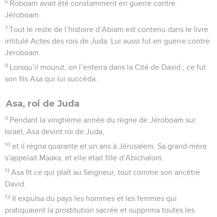
6
Roboam avait été constamment en guerre contre
Jéroboam.
7
Tout le reste de l’histoire d’Abiam est contenu dans le livre
intitulé Actes des rois de Juda. Lui aussi fut en guerre contre
Jéroboam.
8
Lorsqu’il mourut, on l’enterra dans la Cité de David ; ce fut
son fils Asa qui lui succéda.
Asa, roi de Juda
9
Pendant la vingtième année du règne de Jéroboam sur
Israël, Asa devint roi de Juda,
10
et il régna quarante et un ans à Jérusalem. Sa grand-mère
s’appelait Maaka, et elle était fille d’Abichalom.
11
Asa fit ce qui plaît au Seigneur, tout comme son ancêtre
David.
12
Il expulsa du pays les hommes et les femmes qui
pratiquaient la prostitution sacrée et supprima toutes les