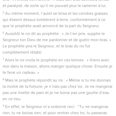
et paralysé, de sorte qu’il ne pouvait plus le ramener à lui.
5
Au même moment, l’autel se brisa et les cendres grasses
qui étaient dessus tombèrent à terre, conformément à ce
que le prophète avait annoncé de la part du Seigneur.
6
Aussitôt le roi dit au prophète : « Je t’en prie, supplie le
Seigneur ton Dieu de me pardonner et de guérir mon bras. »
Le prophète pria le Seigneur, et le bras du roi fut
complètement rétabli.
7
Alors le roi invita le prophète en ces termes : « Viens avec
moi dans la maison, allons manger quelque chose. Ensuite je
te ferai un cadeau. »
8
Mais le prophète répondit au roi : « Même si tu me donnais
la moitié de ta fortune, je n’irais pas chez toi. Je ne mangerai
pas une miette de pain et je ne boirai pas une goutte d’eau
en ce lieu.
9
En effet, le Seigneur m’a ordonné ceci : “Tu ne mangeras
rien, tu ne boiras rien, et pour rentrer chez toi, tu passeras