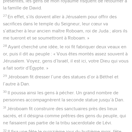
présentes, les gens de mon royaume risquent de retourner à
la famille de David.
27
En effet, s’ils doivent aller à Jérusalem pour offrir des
sacrifices dans le temple du Seigneur, leur cœur va
s’attacher à leur ancien maître Roboam, roi de Juda ; alors ils
me tueront et se soumettront à Roboam. »
28
Ayant cherché une idée, le roi fit fabriquer deux veaux en
or, puis il dit au peuple : « Vous êtes montés assez souvent à
Jérusalem. Voyez, gens d’Israël, il est ici, votre Dieu qui vous
a fait sortir d’Égypte. »
29
Jéroboam fit dresser l’une des statues d’or à Béthel et
l’autre à Dan.
30
Il poussa ainsi les gens à pécher. Un grand nombre de
personnes accompagnèrent la seconde statue jusqu’à Dan.
31
Jéroboam fit construire des sanctuaires près des lieux
sacrés, et il désigna comme prêtres des gens du peuple, qui
ne faisaient pas partie de la tribu sacerdotale de Lévi.
32
Il fixa une fête le quinzième jour du huitième mois, fête