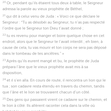
20
Or, pendant qu’ils étaient tous deux à table, le Seigneur
adressa la parole au vieux prophète de Béthel,
21
qui dit à celui venu de Juda : « Voici ce que déclare le
Seigneur : “Tu as désobéi au Seigneur, tu n’as pas respecté
l’ordre que le Seigneur ton Dieu t’avait donné ;
22
tu es revenu pour manger et boire quelque chose en cet
endroit, alors que le Seigneur te l’avait interdit ; eh bien, à
cause de cela, tu vas mourir et ton corps ne sera pas déposé
dans le tombeau de tes ancêtres.” »
23
Après qu’ils eurent mangé et bu, le prophète de Juda
prépara l’âne que le vieux prophète avait mis à sa
disposition,
24
et il s’en alla. En cours de route, il rencontra un lion qui le
tua ; son cadavre resta étendu en travers du chemin, tandis
que l’âne et le lion se trouvaient chacun d’un côté.
25
Des gens qui passaient virent ce cadavre sur le chemin, et
le lion à côté. Ils allèrent raconter cela dans la ville où