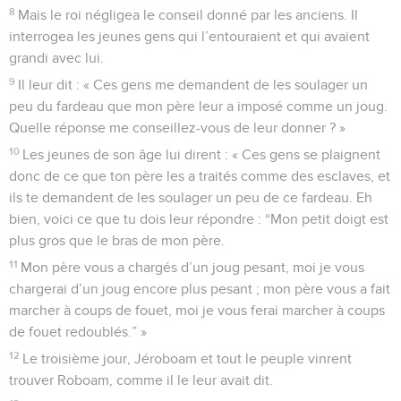
8
Mais le roi négligea le conseil donné par les anciens. Il
interrogea les jeunes gens qui l’entouraient et qui avaient
grandi avec lui.
9
Il leur dit : « Ces gens me demandent de les soulager un
peu du fardeau que mon père leur a imposé comme un joug.
Quelle réponse me conseillez-vous de leur donner ? »
10
Les jeunes de son âge lui dirent : « Ces gens se plaignent
donc de ce que ton père les a traités comme des esclaves, et
ils te demandent de les soulager un peu de ce fardeau. Eh
bien, voici ce que tu dois leur répondre : “Mon petit doigt est
plus gros que le bras de mon père.
11
Mon père vous a chargés d’un joug pesant, moi je vous
chargerai d’un joug encore plus pesant ; mon père vous a fait
marcher à coups de fouet, moi je vous ferai marcher à coups
de fouet redoublés.” »
12
Le troisième jour, Jéroboam et tout le peuple vinrent
trouver Roboam, comme il le leur avait dit.