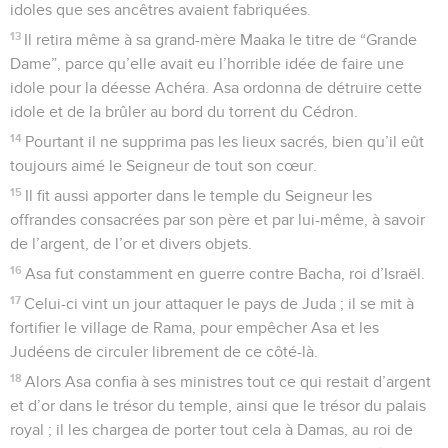
idoles que ses ancêtres avaient fabriquées.
13
Il retira même à sa grand-mère Maaka le titre de “Grande
Dame”, parce qu’elle avait eu l’horrible idée de faire une
idole pour la déesse Achéra. Asa ordonna de détruire cette
idole et de la brûler au bord du torrent du Cédron.
14
Pourtant il ne supprima pas les lieux sacrés, bien qu’il eût
toujours aimé le Seigneur de tout son cœur.
15
Il fit aussi apporter dans le temple du Seigneur les
offrandes consacrées par son père et par lui-même, à savoir
de l’argent, de l’or et divers objets.
16
Asa fut constamment en guerre contre Bacha, roi d’Israël.
17
Celui-ci vint un jour attaquer le pays de Juda ; il se mit à
fortifier le village de Rama, pour empêcher Asa et les
Judéens de circuler librement de ce côté-là.
18
Alors Asa confia à ses ministres tout ce qui restait d’argent
et d’or dans le trésor du temple, ainsi que le trésor du palais
royal ; il les chargea de porter tout cela à Damas, au roi de