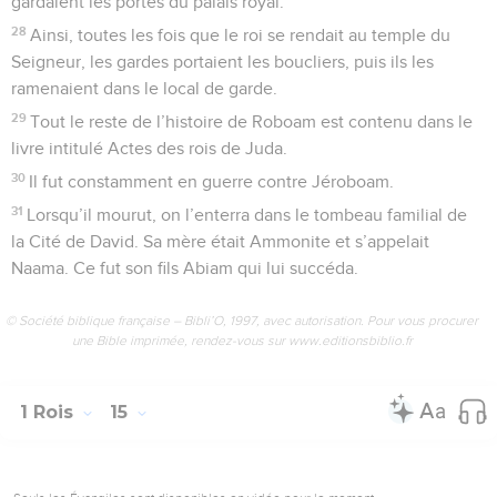
gardaient les portes du palais royal.
28
Ainsi, toutes les fois que le roi se rendait au temple du
Seigneur, les gardes portaient les boucliers, puis ils les
ramenaient dans le local de garde.
29
Tout le reste de l’histoire de Roboam est contenu dans le
livre intitulé Actes des rois de Juda.
30
Il fut constamment en guerre contre Jéroboam.
31
Lorsqu’il mourut, on l’enterra dans le tombeau familial de
la Cité de David. Sa mère était Ammonite et s’appelait
Naama. Ce fut son fils Abiam qui lui succéda.
© Société biblique française – Bibli’O, 1997, avec autorisation. Pour vous procurer
une Bible imprimée, rendez-vous sur www.editionsbiblio.fr
1 Rois
15