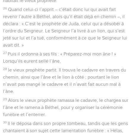
habitait le vieux prophète.
26
Quand celui-ci l’apprit – c’était donc lui qui avait fait
revenir l’autre à Béthel, alors qu’il était déjà en chemin –, il
déclara : « C’est le prophète de Juda, celui qui a désobéi à
l’ordre du Seigneur. Le Seigneur l’a livré à un lion, qui s’est
jeté sur lui et l’a tué, conformément à ce que le Seigneur lui
avait dit. »
27
Puis il ordonna à ses fils : « Préparez-moi mon âne ! »
Lorsqu’ils eurent sellé l’âne,
28
le vieux prophète partit. Il trouva le cadavre en travers du
chemin, ainsi que l’âne et le lion à côté ; pourtant le lion
n’avait pas mangé le cadavre et il n’avait fait aucun mal à
l’âne.
29
Alors le vieux prophète ramassa le cadavre, le chargea sur
l’âne et le ramena à Béthel, pour y organiser la cérémonie
funèbre et l’enterrer.
30
Il le déposa dans son propre tombeau, tandis que les gens
chantaient à son sujet cette lamentation funèbre : « Hélas,