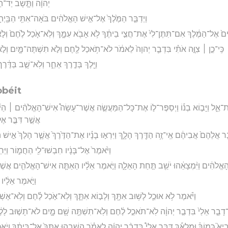
יְהוָ֔ה וַתָּ֤שָׁב יַד־הַמּ
וַיְדַבֵּ֤ר הַמֶּ֙לֶךְ֙ אֶל־אִ֣ישׁ הָאֱלֹהִ֔ים בֹּאָה־אִתִּ֥י הַבַּ֖יְתָ
ם֙ אֶל־הַמֶּ֔לֶךְ אִם־תִּתֶּן־לִי֙ אֶת־חֲצִ֣י בֵיתֶ֔ךָ לֹ֥א אָבֹ֖א עִמָּ֑ךְ וְלֹֽא־אֹ֤כַל לֶ֙חֶם֙ וְלֹ֣א 
כִּֽי־כֵ֣ן ׀ צִוָּ֣ה אֹתִ֗י בִּדְבַ֤ר יְהוָה֙ לֵאמֹ֔ר לֹא־תֹ֥אכַל לֶ֖חֶם וְלֹ֣א תִשְׁתֶּה־מָּ֑יִם וְלֹ֣א ת
וַיֵּ֖לֶךְ בְּדֶ֣רֶךְ אַחֵ֑ר וְלֹֽא־שָׁ֣ב בַּדֶּ֔
obéit
בֵֽית־אֵ֑ל וַיָּב֣וֹא בְנ֡וֹ וַיְסַפֶּר־ל֣וֹ אֶת־כָּל־הַמַּעֲשֶׂ֣ה אֲשֶׁר־עָשָׂה֩ אִישׁ־הָאֱלֹהִ֨ים ׀ הַ
אֲשֶׁ֣ר דִּבֶּ֣ר אֶל
בֵּ֤ר אֲלֵהֶם֙ אֲבִיהֶ֔ם אֵֽי־זֶ֥ה הַדֶּ֖רֶךְ הָלָ֑ךְ וַיִּרְא֣וּ בָנָ֗יו אֶת־הַדֶּ֙רֶךְ֙ אֲשֶׁ֤ר הָלַךְ֙ אִ֣י
וַיֹּ֙אמֶר֙ אֶל־בָּנָ֔יו חִבְשׁוּ־לִ֖י הַחֲמ֑וֹר וַיַּחְבּ
שׁ הָאֱלֹהִ֔ים וַיִּ֨מְצָאֵ֔הוּ יֹשֵׁ֖ב תַּ֣חַת הָאֵלָ֑ה וַיֹּ֣אמֶר אֵלָ֗יו הַאַתָּ֧ה אִישׁ־הָאֱלֹהִ֛ים אֲשֶׁ
וַיֹּ֣אמֶר אֵלָ֔יו 
וַיֹּ֗אמֶר לֹ֥א אוּכַ֛ל לָשׁ֥וּב אִתָּ֖ךְ וְלָב֣וֹא אִתָּ֑ךְ וְלֹֽא־אֹ֣כַל לֶ֗חֶם וְלֹֽא־אֶשְׁתּ
י־דָבָ֤ר אֵלַי֙ בִּדְבַ֣ר יְהוָ֔ה לֹֽא־תֹאכַ֣ל לֶ֔חֶם וְלֹֽא־תִשְׁתֶּ֥ה שָׁ֖ם מָ֑יִם לֹא־תָשׁ֣וּב לָלֶ֔כֶת
בִיא֮ כָּמוֹךָ֒ וּמַלְאָ֡ךְ דִּבֶּ֣ר אֵלַי֩ בִּדְבַ֨ר יְהוָ֜ה לֵאמֹ֗ר הֲשִׁבֵ֤הוּ אִתְּךָ֙ אֶל־בֵּיתֶ֔ךָ וְיֹ֥אכַל