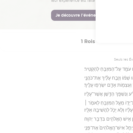
ל וַיַּ֥עַל עַל־הַמִּזְבֵּ֖חַ לְהַקְטִֽיר׃
Hébreu : © Westminster Lening
1 Rois
13
Seuls les É
 עֹמֵ֥ד עַל־הַמִּזְבֵּ֖חַ לְהַקְטִֽיר׃
וּ שְׁמ֔וֹ וְזָבַ֣ח עָלֶ֗יךָ אֶת־כֹּהֲנֵ֤י
ְעַצְמ֥וֹת אָדָ֖ם יִשְׂרְפ֥וּ עָלֶֽיךָ׃
 וְנִשְׁפַּ֖ךְ הַדֶּ֥שֶׁן אֲשֶׁר־עָלָֽיו׃
־יָד֛וֹ מֵעַ֥ל הַמִּזְבֵּ֖חַ לֵאמֹ֣ר ׀
ָלָ֔יו וְלֹ֥א יָכֹ֖ל לַהֲשִׁיבָ֥הּ אֵלָֽיו׃
תַ֛ן אִ֥ישׁ הָאֱלֹהִ֖ים בִּדְבַ֥ר יְהוָֽה׃
 וַיְחַ֤ל אִישׁ־הָֽאֱלֹהִים֙ אֶת־פְּנֵ֣י