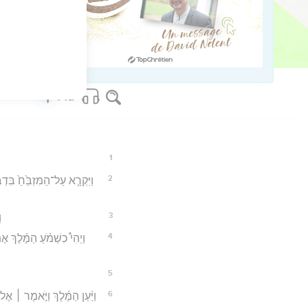
os Bible Software - sblgnt.com
1
2
וַיִּקְרָ֤א עַל־הַמִּזְבֵּ֙חַ֙ בִּדְ
3
ו
4
וַיְהִי֩ כִשְׁמֹ֨עַ הַמֶּ֜לֶךְ
5
6
וַיַּ֨עַן הַמֶּ֜לֶךְ וַיֹּ֣אמֶר ׀ א