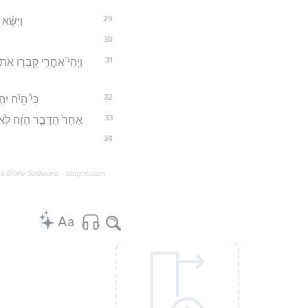
29
וַיִּשָּׂ
30
31
וַיְהִי֮ אַחֲרֵ֣י קָבְר֣וֹ אֹת
32
כִּי֩ הָיֹ֨ה י
33
אַחַר֙ הַדָּבָ֣ר הַזֶּ֔ה לֹֽא־
34
os Bible Software - sblgnt.com