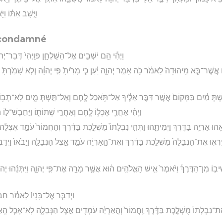
וַיָּ֣שָׁב אִתּ֗וֹ וַי
 condamné
וַיְהִ֕י הֵ֥ם יֹשְׁבִ֖ים אֶל־הַשֻּׁלְחָ֑ן פוַֽיְהִי֙ דְּבַר־יְ
ֲשֶׁר־בָּ֤א מִֽיהוּדָה֙ לֵאמֹ֔ר כֹּ֖ה אָמַ֣ר יְהוָ֑ה יַ֗עַן כִּ֤י מָרִ֙יתָ֙ פִּ֣י יְהוָ֔ה וְלֹ֤א שָׁמַ֙רְתָּ֙ 
ֵּ֣שְׁתְּ מַ֔יִם בַּמָּקוֹם֙ אֲשֶׁ֣ר דִּבֶּ֣ר אֵלֶ֔יךָ אַל־תֹּ֥אכַל לֶ֖חֶם וְאַל־תֵּ֣שְׁתְּ מָ֑יִם לֹֽא־תָב
וַיְהִ֗י אַחֲרֵ֛י אָכְל֥וֹ לֶ֖חֶם וְאַחֲרֵ֣י שְׁתוֹת֑וֹ וַיַּחֲבָשׁ־ל֣וֹ
מְצָאֵ֧הוּ אַרְיֵ֛ה בַּדֶּ֖רֶךְ וַיְמִיתֵ֑הוּ וַתְּהִ֤י נִבְלָתוֹ֙ מֻשְׁלֶ֣כֶת בַּדֶּ֔רֶךְ וְהַחֲמוֹר֙ עֹמֵ֣ד אֶצְלָ֔ה
ִרְא֤וּ אֶת־הַנְּבֵלָה֙ מֻשְׁלֶ֣כֶת בַּדֶּ֔רֶךְ וְאֶת־הָ֣אַרְיֵ֔ה עֹמֵ֖ד אֵ֣צֶל הַנְּבֵלָ֑ה וַיָּבֹ֙אוּ֙ וַיְדַבְּ
יב֣וֹ מִן־הַדֶּרֶךְ֒ וַיֹּ֙אמֶר֙ אִ֣ישׁ הָאֱלֹהִ֣ים ה֔וּא אֲשֶׁ֥ר מָרָ֖ה אֶת־פִּ֣י יְהוָ֑ה וַיִּתְּנֵ֨הוּ יְהוָ֜ה ל
וַיְדַבֵּ֤ר אֶל־בָּנָיו֙ לֵאמֹ֔ר חִבְש
֤א אֶת־נִבְלָתוֹ֙ מֻשְׁלֶ֣כֶת בַּדֶּ֔רֶךְ וַֽחֲמוֹר֙ וְהָ֣אַרְיֵ֔ה עֹמְדִ֖ים אֵ֣צֶל הַנְּבֵלָ֑ה לֹֽא־אָכַ֤ל הָ