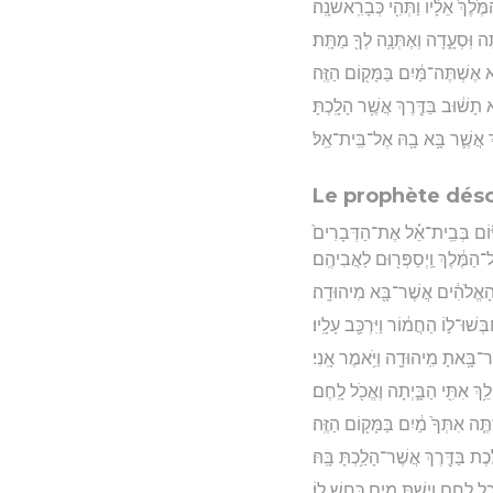
ֶ֙לֶךְ֙ אֵלָ֔יו וַתְּהִ֖י כְּבָרִֽאשֹׁנָֽה׃
ה וּֽסְעָ֑דָה וְאֶתְּנָ֥ה לְךָ֖ מַתָּֽת׃
אֶשְׁתֶּה־מַּ֔יִם בַּמָּק֖וֹם הַזֶּֽה׃
ָשׁ֔וּב בַּדֶּ֖רֶךְ אֲשֶׁ֥ר הָלָֽכְתָּ׃
רֶךְ אֲשֶׁ֛ר בָּ֥א בָ֖הּ אֶל־בֵּֽית־אֵֽל׃
Le prophète dés
יּ֜וֹם בְּבֵֽית־אֵ֗ל אֶת־הַדְּבָרִים֙
־הַמֶּ֔לֶךְ וַֽיְסַפְּר֖וּם לַאֲבִיהֶֽם׃
שׁ הָאֱלֹהִ֔ים אֲשֶׁר־בָּ֖א מִיהוּדָֽה׃
ְשׁוּ־ל֣וֹ הַחֲמ֔וֹר וַיִּרְכַּ֖ב עָלָֽיו׃
ר־בָּ֥אתָ מִֽיהוּדָ֖ה וַיֹּ֥אמֶר אָֽנִי׃
לֵ֥ךְ אִתִּ֖י הַבָּ֑יְתָה וֶאֱכֹ֖ל לָֽחֶם׃
ֶ֤ה אִתְּךָ֙ מַ֔יִם בַּמָּק֖וֹם הַזֶּֽה׃
 בַּדֶּ֖רֶךְ אֲשֶׁר־הָלַ֥כְתָּ בָּֽהּ׃
 לֶ֖חֶם וְיֵ֣שְׁתְּ מָ֑יִם כִּחֵ֖שׁ לֽוֹ׃