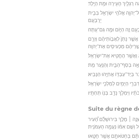
֥ה רַגְלַ֛יִךְ הָעִ֖ירָה וּמֵ֥ת הַיָּֽלֶד׃
ֶל־יְהוָ֛ה אֱלֹהֵ֥י יִשְׂרָאֵ֖ל בְּבֵ֥ית
יָרָבְעָֽם׃
עָ֖ם זֶ֣ה הַיּ֑וֹם וּמֶ֖ה גַּם־עָֽתָּה׃
אֲשֶׁ֤ר נָתַן֙ לַאֲב֣וֹתֵיהֶ֔ם וְזֵרָ֖ם
שֵׁ֣רֵיהֶ֔ם מַכְעִיסִ֖ים אֶת־יְהוָֽה׃
א וַאֲשֶׁ֥ר הֶחֱטִ֖יא אֶת־יִשְׂרָאֵֽל׃
ָאָ֥ה בְסַף־הַבַּ֖יִת וְהַנַּ֥עַר מֵֽת׃
ֶ֔ר בְּיַד־עַבְדּ֖וֹ אֲחִיָּ֥הוּ הַנָּבִֽיא׃
בְרֵ֥י הַיָּמִ֖ים לְמַלְכֵ֥י יִשְׂרָאֵֽל׃
ו וַיִּמְלֹ֛ךְ נָדָ֥ב בְּנ֖וֹ תַּחְתָּֽיו׃
Suite du règne d
ָנָ֣ה ׀ מָלַ֣ךְ בִּירוּשָׁלִַ֗ם הָ֠עִיר
 וְשֵׁ֣ם אִמּ֔וֹ נַעֲמָ֖ה הָעַמֹּנִֽית׃
 אֲבֹתָ֔ם בְּחַטֹּאתָ֖ם אֲשֶׁ֥ר חָטָֽאוּ׃