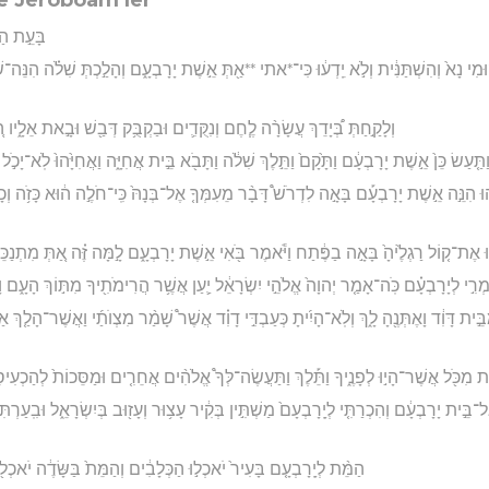
בָּעֵ֣ת הַ
וּמִי נָא֙ וְהִשְׁתַּנִּ֔ית וְלֹ֣א יֵֽדְע֔וּ כִּי־*אתי **אַ֖תְּ אֵ֣שֶׁת יָרָבְעָ֑ם וְהָלַ֣כְתְּ שִׁלֹ֗ה הִנֵּה־
וְלָקַ֣חַתְּ בְּ֠יָדֵךְ עֲשָׂרָ֨ה לֶ֧חֶם וְנִקֻּדִ֛ים וּבַקְבֻּ֥ק דְּבַ֖שׁ וּבָ֣את אֵלָ֑יו ה֚וּ
ַתַּ֤עַשׂ כֵּן֙ אֵ֣שֶׁת יָרָבְעָ֔ם וַתָּ֙קָם֙ וַתֵּ֣לֶךְ שִׁלֹ֔ה וַתָּבֹ֖א בֵּ֣ית אֲחִיָּ֑ה וַאֲחִיָּ֙הוּ֙ לֹֽא־יָכֹ֣ל ל
 הִנֵּ֣ה אֵ֣שֶׁת יָרָבְעָ֡ם בָּאָ֣ה לִדְרֹשׁ֩ דָּבָ֨ר מֵעִמְּךָ֤ אֶל־בְּנָהּ֙ כִּֽי־חֹלֶ֣ה ה֔וּא כָּזֹ֥ה וְכָזֶ
הוּ אֶת־ק֤וֹל רַגְלֶ֙יהָ֙ בָּאָ֣ה בַפֶּ֔תַח וַיֹּ֕אמֶר בֹּ֖אִי אֵ֣שֶׁת יָרָבְעָ֑ם לָ֣מָּה זֶּ֗ה אַ֚תְּ מִתְנַכֵּרָ֔
מְרִ֣י לְיָרָבְעָ֗ם כֹּֽה־אָמַ֤ר יְהוָה֙ אֱלֹהֵ֣י יִשְׂרָאֵ֔ל יַ֛עַן אֲשֶׁ֥ר הֲרִימֹתִ֖יךָ מִתּ֣וֹךְ הָעָ֑ם וָאֶת
ת דָּוִ֔ד וָאֶתְּנֶ֖הָ לָ֑ךְ וְלֹֽא־הָיִ֜יתָ כְּעַבְדִּ֣י דָוִ֗ד אֲשֶׁר֩ שָׁמַ֨ר מִצְוֺתַ֜י וַאֲשֶׁר־הָלַ֤ךְ 
ֹת מִכֹּ֖ל אֲשֶׁר־הָי֣וּ לְפָנֶ֑יךָ וַתֵּ֡לֶךְ וַתַּעֲשֶׂה־לְּךָ֩ אֱלֹהִ֨ים אֲחֵרִ֤ים וּמַסֵּכוֹת֙ לְהַכְעִיסֵ֔נִי 
־בֵּ֣ית יָרָבְעָ֔ם וְהִכְרַתִּ֤י לְיָֽרָבְעָם֙ מַשְׁתִּ֣ין בְּקִ֔יר עָצ֥וּר וְעָז֖וּב בְּיִשְׂרָאֵ֑ל וּבִֽעַרְת
הַמֵּ֨ת לְיָֽרָבְעָ֤ם בָּעִיר֙ יֹאכְל֣וּ הַכְּלָבִ֔ים וְהַמֵּת֙ בַּשָּׂדֶ֔ה יֹאכְל֖וּ 