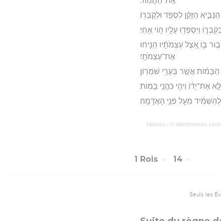
אֶֽת־הַחֲמֽוֹר׃
ָּבִ֣יא הַזָּקֵ֔ן לִסְפֹּ֖ד וּלְקָבְרֽוֹ׃
קִבְר֑וֹ וַיִּסְפְּד֥וּ עָלָ֖יו ה֥וֹי אָחִֽי׃
֣וּר בּ֑וֹ אֵ֚צֶל עַצְמֹתָ֔יו הַנִּ֖יחוּ
אֶת־עַצְמֹתָֽי׃
הַבָּמ֔וֹת אֲשֶׁ֖ר בְּעָרֵ֥י שֹׁמְרֽוֹן׃
ֵ֣א אֶת־יָד֔וֹ וִיהִ֖י כֹּהֲנֵ֥י בָמֽוֹת׃
ּלְהַשְׁמִ֔יד מֵעַ֖ל פְּנֵ֥י הָאֲדָמָֽה׃
Hébreu : © Westminster Lening
1 Rois
14
Seuls les É
Suite du règne d