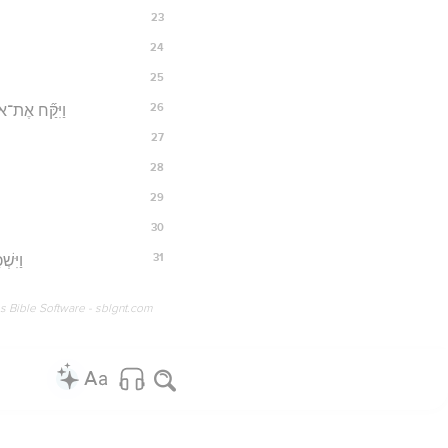
23
24
25
26
וַיִּקַּ֞ח אֶת־א
27
28
29
30
31
וַיִּש
os Bible Software - sblgnt.com