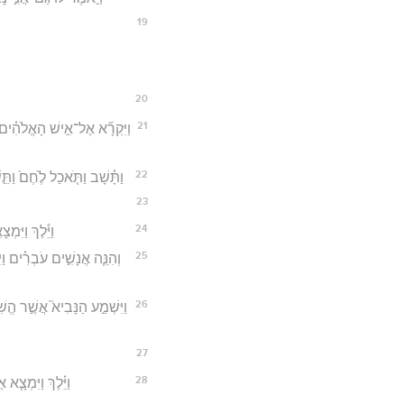
19
20
21
וַיִּקְרָ֞א אֶל־אִ֣ישׁ הָאֱלֹהִ֗ים א
22
וַתָּ֗שָׁב וַתֹּ֤אכַל לֶ֙חֶם֙ וַת
23
24
וַיֵּ֕לֶךְ וַיִּ
25
וְהִנֵּ֧ה אֲנָשִׁ֣ים עֹבְרִ֗ים וַיּ
26
וַיִּשְׁמַ֣ע הַנָּבִיא֮ אֲשֶׁ֣ר הֱשִׁ
27
28
וַיֵּ֗לֶךְ וַיִּמְצָ