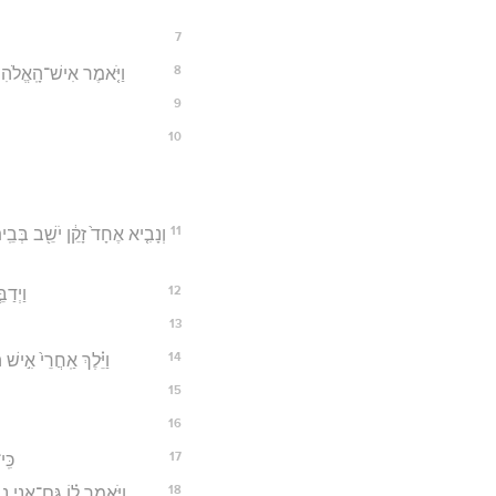
7
8
וַיֹּ֤אמֶר אִישׁ־הָֽאֱלֹהִי
9
10
11
וְנָבִ֤יא אֶחָד֙ זָקֵ֔ן יֹשֵׁ֖ב בְּ
12
וַיְדַ
13
14
וַיֵּ֗לֶךְ אַֽחֲרֵי֙ אִ֣י
15
16
17
כִּֽ
18
וַיֹּ֣אמֶר ל֗וֹ גַּם־אֲנִ֣י נָ