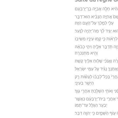
הִ֔יא חָלָ֖ה אֲבִיָּ֥ה בֶן־יָרָבְעָֽם׃
שָׁם֙ אֲחִיָּ֣ה הַנָּבִ֔יא הֽוּא־דִבֶּ֥ר
עָלַ֛י לְמֶ֖לֶךְ עַל־הָעָ֥ם הַזֶּֽה׃
א יַגִּ֣יד לָ֔ךְ מַה־יִּֽהְיֶ֖ה לַנָּֽעַר׃
ִרְא֔וֹת כִּ֛י קָ֥מוּ עֵינָ֖יו מִשֵּׂיבֽוֹ׃
֖ה תְּדַבֵּ֣ר אֵלֶ֑יהָ וִיהִ֣י כְבֹאָ֔הּ
וְהִ֖יא מִתְנַכֵּרָֽה׃
ה וְאָ֣נֹכִ֔י שָׁל֥וּחַ אֵלַ֖יִךְ קָשָֽׁה׃
ֶּנְךָ֣ נָגִ֔יד עַ֖ל עַמִּ֥י יִשְׂרָאֵֽל׃
אַחֲרַי֙ בְּכָל־לְבָב֔וֹ לַעֲשׂ֕וֹת רַ֖ק
הַיָּשָׁ֥ר בְּעֵינָֽי׃
וְאֹתִ֥י הִשְׁלַ֖כְתָּ אַחֲרֵ֥י גַוֶּֽךָ׃
ִּי֙ אַחֲרֵ֣י בֵית־יָרָבְעָ֔ם כַּאֲשֶׁ֛ר
יְבַעֵ֥ר הַגָּלָ֖ל עַד־תֻּמּֽוֹ׃
ע֣וֹף הַשָּׁמָ֑יִם כִּ֥י יְהוָ֖ה דִּבֵּֽר׃