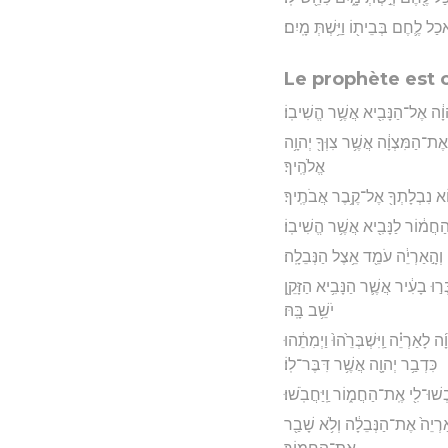
ֹּ֥אכַל לֶ֛חֶם בְּבֵית֖וֹ וַיֵּ֥שְׁתְּ מָֽיִם׃
Le prophète est
הוָ֔ה אֶל־הַנָּבִ֖יא אֲשֶׁ֥ר הֱשִׁיבֽוֹ׃
אֶת־הַמִּצְוָ֔ה אֲשֶׁ֥ר צִוְּךָ֖ יְהוָ֥ה
אֱלֹהֶֽיךָ׃
֥וֹא נִבְלָתְךָ֖ אֶל־קֶ֥בֶר אֲבֹתֶֽיךָ׃
 הַחֲמ֔וֹר לַנָּבִ֖יא אֲשֶׁ֥ר הֱשִׁיבֽוֹ׃
ּ וְהָ֣אַרְיֵ֔ה עֹמֵ֖ד אֵ֥צֶל הַנְּבֵלָֽה׃
ר֣וּ בָעִ֔יר אֲשֶׁ֛ר הַנָּבִ֥יא הַזָּקֵ֖ן
יֹשֵׁ֥ב בָּֽהּ׃
ָאַרְיֵ֗ה וַֽיִּשְׁבְּרֵ֙הוּ֙ וַיְמִתֵ֔הוּ
כִּדְבַ֥ר יְהוָ֖ה אֲשֶׁ֥ר דִּבֶּר־לֽוֹ׃
ׁוּ־לִ֖י אֶֽת־הַחֲמ֑וֹר וַֽיַּחֲבֹֽשׁוּ׃
ֽאַרְיֵה֙ אֶת־הַנְּבֵלָ֔ה וְלֹ֥א שָׁבַ֖ר