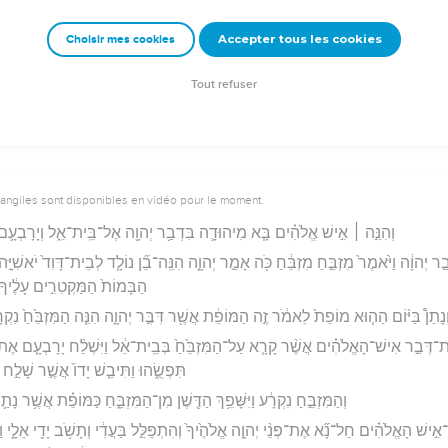
יִשְׂרָאֵ֔
Accepter tous les cookies
Choisir mes cookies
rad Codex - tanach.us --- Grec : © 2010 by the Society of Biblical Literature and Log
Tout refuser
vangiles sont disponibles en vidéo pour le moment.
וְהִנֵּ֣ה ׀ אִ֣ישׁ אֱלֹהִ֗ים בָּ֧א מִיהוּדָ֛ה בִּדְבַ֥ר יְהוָ֖ה אֶל־בֵּֽית־אֵ֑ל וְיָרָבְעָ֛ם
בַ֣ר יְהוָ֔ה וַיֹּ֙אמֶר֙ מִזְבֵּ֣חַ מִזְבֵּ֔חַ כֹּ֖ה אָמַ֣ר יְהוָ֑ה הִנֵּֽה־בֵ֞ן נוֹלָ֤ד לְבֵית־דָּוִד֙ יֹאשִׁיָּ֣ה
הַבָּמוֹת֙ הַמַּקְטִרִ֣ים עָלֶ֔יךָ ו
ְנָתַן֩ בַּיּ֨וֹם הַה֤וּא מוֹפֵת֙ לֵאמֹ֔ר זֶ֣ה הַמּוֹפֵ֔ת אֲשֶׁ֖ר דִּבֶּ֣ר יְהוָ֑ה הִנֵּ֤ה הַמִּזְבֵּ֙חַ֙ נִקְרָ֔ע
 אֶת־דְּבַ֣ר אִישׁ־הָאֱלֹהִ֗ים אֲשֶׁ֨ר קָרָ֤א עַל־הַמִּזְבֵּ֙חַ֙ בְּבֵֽית־אֵ֔ל וַיִּשְׁלַ֨ח יָרָבְעָ֧ם אֶת
תִּפְשֻׂ֑הוּ וַתִּיבַ֤שׁ יָדוֹ֙ אֲשֶׁ֣ר שָׁלַ֣ח ע
וְהַמִּזְבֵּ֣חַ נִקְרָ֔ע וַיִּשָּׁפֵ֥ךְ הַדֶּ֖שֶׁן מִן־הַמִּזְבֵּ֑חַ כַּמּוֹפֵ֗ת אֲשֶׁ֥ר נָ
ֶל־אִ֣ישׁ הָאֱלֹהִ֗ים חַל־נָ֞א אֶת־פְּנֵ֨י יְהוָ֤ה אֱלֹהֶ֙יךָ֙ וְהִתְפַּלֵּ֣ל בַּעֲדִ֔י וְתָשֹׁ֥ב יָדִ֖י אֵלָ֑י