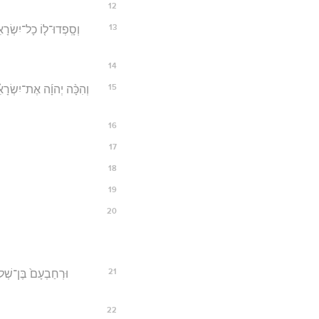
12
13
וְסָֽפְדוּ־ל֤וֹ כָל־יִשְׂרָא
14
15
וְהִכָּ֨ה יְהוָ֜ה אֶת־יִשְׂרָאֵ
16
17
18
19
20
21
וּרְחַבְעָם֙ בֶּן־שְׁלֹ
22