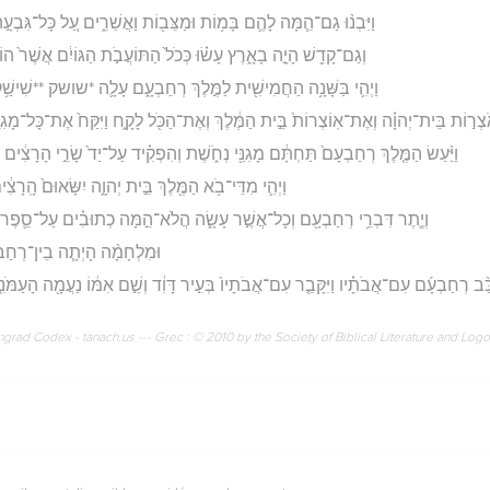
וַיִּבְנ֨וּ גַם־הֵ֧מָּה לָהֶ֛ם בָּמ֥וֹת וּמַצֵּב֖וֹת וַאֲשֵׁרִ֑ים עַ֚ל כָּל־גִּבְעָ֣
וְגַם־קָדֵ֖שׁ הָיָ֣ה בָאָ֑רֶץ עָשׂ֗וּ כְּכֹל֙ הַתּוֹעֲבֹ֣ת הַגּוֹיִ֔ם אֲשֶׁר֙ הוֹרִ֣י
וַיְהִ֛י בַּשָּׁנָ֥ה הַחֲמִישִׁ֖ית לַמֶּ֣לֶךְ רְחַבְעָ֑ם עָלָ֛ה *שושק **שִׁישַׁ֥ק
ֹצְר֣וֹת בֵּית־יְהוָ֗ה וְאֶת־אֽוֹצְרוֹת֙ בֵּ֣ית הַמֶּ֔לֶךְ וְאֶת־הַכֹּ֖ל לָקָ֑ח וַיִּקַּח֙ אֶת־כָּל־מָגִנֵּ
וַיַּ֨עַשׂ הַמֶּ֤לֶךְ רְחַבְעָם֙ תַּחְתָּ֔ם מָגִנֵּ֖י נְחֹ֑שֶׁת וְהִפְקִ֗יד עַל־יַד֙ שָׂרֵ֣י הָרָצִ֔ים ה
וַיְהִ֛י מִדֵּי־בֹ֥א הַמֶּ֖לֶךְ בֵּ֣ית יְהוָ֑ה יִשָּׂאוּם֙ הָֽרָ
וְיֶ֛תֶר דִּבְרֵ֥י רְחַבְעָ֖ם וְכָל־אֲשֶׁ֣ר עָשָׂ֑ה הֲלֹא־הֵ֣מָּה כְתוּבִ֗ים עַל־סֵ֛פֶר דִּב
וּמִלְחָמָ֨ה הָיְתָ֧ה בֵין־רְחַבְעָ
ְׁכַּ֨ב רְחַבְעָ֜ם עִם־אֲבֹתָ֗יו וַיִּקָּבֵ֤ר עִם־אֲבֹתָיו֙ בְּעִ֣יר דָּוִ֔ד וְשֵׁ֣ם אִמּ֔וֹ נַעֲמָ֖ה הָעַמֹּנִ֑ית ו
rad Codex - tanach.us --- Grec : © 2010 by the Society of Biblical Literature and Log