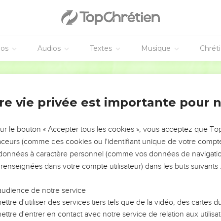
יְהו
וַיִּ֨בֶן יָרָבְעָ֧ם אֶת־שְׁכֶ֛ם בְּהַ֥ר אֶפְרַ֖יִם וַיֵּ֣שֶׁב בָּ֑הּ ו
oboam
éos
Audios
Textes
Musique
Chrét
וַיֹּ֥אמֶר יָרָבְעָ֖ם בְּלִבּ֑וֹ עַתָּ֛ה
Hébreu / Grec - Texte original
עֲשׂ֨וֹת זְבָחִ֤ים בְּבֵית־יְהוָה֙ בִּיר֣וּשָׁלִַ֔ם וְ֠שָׁב לֵ֣ב הָעָ֤ם הַזֶּה֙ אֶל־אֲדֹ֣נֵיהֶ֔ם אֶל־רְח
וְשָׁ
re vie privée est importante pour 
֕עַשׂ שְׁנֵ֖י עֶגְלֵ֣י זָהָ֑ב וַיֹּ֣אמֶר אֲלֵהֶ֗ם רַב־לָכֶם֙ מֵעֲל֣וֹת יְרוּשָׁלִַ֔ם הִנֵּ֤ה אֱלֹהֶ֙יךָ֙ יִשְׂרָאֵ
וַיָּ֥שֶׂם אֶת־הָאֶחָ֖ד בְּבֵֽ
sur le bouton « Accepter tous les cookies », vous acceptez que T
וַיְהִ֛י הַדָּבָ֥ר הַזֶּ֖ה לְחַטָּ֑את וַיֵּ
traceurs (comme des cookies ou l'identifiant unique de votre compte 
וַיַּ֖עַשׂ אֶת־בֵּ֣ית בָּמ֑וֹת וַיַּ֤עַשׂ כֹּֽהֲנִים֙ מִקְצ֣וֹת הָ
s données à caractère personnel (comme vos données de navigatio
בַּחֹ֣דֶשׁ הַשְּׁמִינִ֣י בַּחֲמִשָּֽׁה־עָשָׂר֩ י֨וֹם ׀ לַחֹ֜דֶשׁ כֶּחָ֣ג ׀ אֲשֶׁ֣ר בִּיהוּדָ֗ה וַיַּ֙עַל֙ עַל־ה
 renseignées dans votre compte utilisateur) dans les buts suivants 
לְזַבֵּ֖חַ לָעֲגָלִ֣ים אֲשֶׁר־עָשָׂ֑ה וְהֶעֱמִיד֙ בְּבֵ֣ית אֵ֔ל אֶת
audience de notre service
el est condamné
ttre d'utiliser des services tiers tels que de la vidéo, des cartes
ttre d'entrer en contact avec notre service de relation aux utilisat
ֶר־עָשָׂ֣ה בְּבֵֽית־אֵ֗ל בַּחֲמִשָּׁ֨ה עָשָׂ֥ר יוֹם֙ בַּחֹ֣דֶשׁ הַשְּׁמִינִ֔י בַּחֹ֖דֶשׁ אֲשֶׁר־בָּדָ֣א *מלב