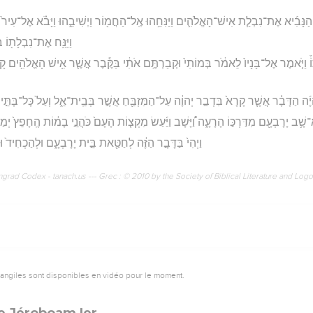
֨א הַנָּבִ֜יא אֶת־נִבְלַ֧ת אִישׁ־הָאֱלֹהִ֛ים וַיַּנִּחֵ֥הוּ אֶֽל־הַחֲמ֖וֹר וַיְשִׁיבֵ֑הוּ וַיָּבֹ֗א אֶל־עִיר֙ הַנ
וַיַּנַּ֥ח אֶת־נִבְלָת֖וֹ בְּ
וֹ֒ וַיֹּ֤אמֶר אֶל־בָּנָיו֙ לֵאמֹ֔ר בְּמוֹתִי֙ וּקְבַרְתֶּ֣ם אֹתִ֔י בַּקֶּ֕בֶר אֲשֶׁ֛ר אִ֥ישׁ הָאֱלֹהִ֖ים קָב
ִהְיֶ֜ה הַדָּבָ֗ר אֲשֶׁ֤ר קָרָא֙ בִּדְבַ֣ר יְהוָ֔ה עַל־הַמִּזְבֵּ֖חַ אֲשֶׁ֣ר בְּבֵֽית־אֵ֑ל וְעַל֙ כָּל־בָּתֵּ֣י 
שָׁ֥ב יָרָבְעָ֖ם מִדַּרְכּ֣וֹ הָרָעָ֑ה וַ֠יָּשָׁב וַיַּ֜עַשׂ מִקְצ֤וֹת הָעָם֙ כֹּהֲנֵ֣י בָמ֔וֹת הֶֽחָפֵץ֙ יְמַלּ
וַיְהִי֙ בַּדָּבָ֣ר הַזֶּ֔ה לְחַטַּ֖את בֵּ֣ית יָרָבְעָ֑ם וּלְהַכְחִיד֙ ו
rad Codex - tanach.us --- Grec : © 2010 by the Society of Biblical Literature and Log
vangiles sont disponibles en vidéo pour le moment.
e Jéroboam Ier