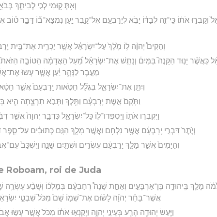
וְאַ֥תְּ ק֖וּמִי לְכִ֣י לְבֵיתֵ֑ךְ בְּבֹאָ
ֵל֙ וְקָבְר֣וּ אֹת֔וֹ כִּֽי־זֶ֣ה לְבַדּ֔וֹ יָבֹ֥א לְיָרָבְעָ֖ם אֶל־קָ֑בֶר יַ֣עַן נִמְצָא־ב֞וֹ דָּבָ֣ר ט֗וֹב א
וְהֵקִים֩ יְהוָ֨ה ל֥וֹ מֶ֙לֶךְ֙ עַל־יִשְׂרָאֵ֔ל אֲשֶׁ֥ר יַכְרִ֛ית אֶת־בֵּ֥ית יָרָבְ
֗ל כַּאֲשֶׁ֨ר יָנ֣וּד הַקָּנֶה֮ בַּמַּיִם֒ וְנָתַ֣שׁ אֶת־יִשְׂרָאֵ֗ל מֵ֠עַל הָאֲדָמָ֨ה הַטּוֹבָ֤ה הַזֹּאת֙ 
מֵעֵ֣בֶר לַנָּהָ֑ר יַ֗עַן אֲשֶׁ֤ר עָשׂוּ֙ אֶת־אֲ
וְיִתֵּ֖ן אֶת־יִשְׂרָאֵ֑ל בִּגְלַ֞ל חַטֹּ֤אות יָֽרָבְעָם֙ אֲשֶׁ֣ר חָטָ֔
וַתָּ֙קָם֙ אֵ֣שֶׁת יָרָבְעָ֔ם וַתֵּ֖לֶךְ וַתָּבֹ֣א תִרְצָ֑תָה הִ֛יא בּ
וַיִּקְבְּר֥וּ אֹת֛וֹ וַיִּסְפְּדוּ־ל֖וֹ כָּל־יִשְׂרָאֵ֑ל כִּדְבַ֤ר יְהוָה֙ אֲשֶׁ֣ר דִּבּ
וְיֶ֙תֶר֙ דִּבְרֵ֣י יָֽרָבְעָ֔ם אֲשֶׁ֥ר נִלְחַ֖ם וַאֲשֶׁ֣ר מָלָ֑ךְ הִנָּ֣ם כְּתוּבִ֗ים עַל־סֵ֛פֶר דִּ
וְהַיָּמִים֙ אֲשֶׁ֣ר מָלַ֣ךְ יָרָבְעָ֔ם עֶשְׂרִ֥ים וּשְׁתַּ֖יִם שָׁנָ֑ה וַיִּשְׁכַּב֙ עִם־אֲבֹתָ֔י
e Roboam, roi de Juda
מֹ֔ה מָלַ֖ךְ בִּֽיהוּדָ֑ה בֶּן־אַרְבָּעִ֣ים וְאַחַ֣ת שָׁנָה֩ רְחַבְעָ֨ם בְּמָלְכ֜וֹ וּֽשֲׁבַ֨ע עֶשְׂרֵ֥ה שׁ
אֲשֶׁר־בָּחַ֨ר יְהוָ֜ה לָשׂ֨וּם אֶת־שְׁמ֥וֹ שָׁם֙ מִכֹּל֙ שִׁבְטֵ֣י יִשְׂרָאֵ֔ל
וַיַּ֧עַשׂ יְהוּדָ֛ה הָרַ֖ע בְּעֵינֵ֣י יְהוָ֑ה וַיְקַנְא֣וּ אֹת֗וֹ מִכֹּל֙ אֲשֶׁ֣ר עָשׂ֣וּ