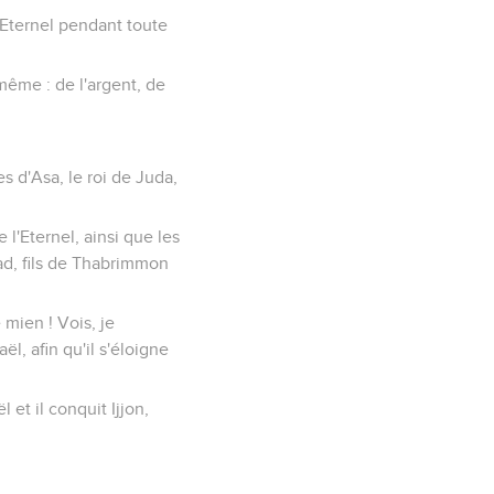
'Eternel pendant toute
même : de l'argent, de
s d'Asa, le roi de Juda,
e l'Eternel, ainsi que les
dad, fils de Thabrimmon
 mien ! Vois, je
ël, afin qu'il s'éloigne
 et il conquit Ijjon,