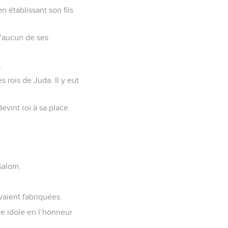
n établissant son fils
 d'aucun de ses
.
s rois de Juda. Il y eut
evint roi à sa place.
bsalom.
avaient fabriquées.
ne idole en l’honneur