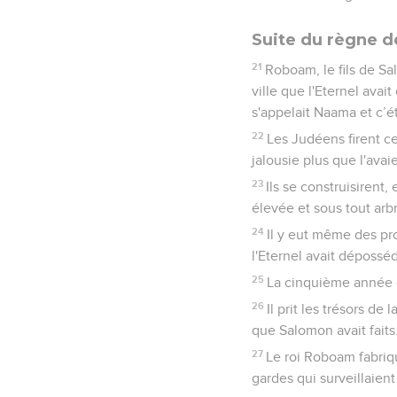
Suite du règne d
21
Roboam, le fils de Sal
ville que l'Eternel avai
s'appelait Naama et c’
22
Les Judéens firent ce
jalousie plus que l'avaie
23
Ils se construisirent
élevée et sous tout arbr
24
Il y eut même des pro
l'Eternel avait déposséd
25
La cinquième année d
26
Il prit les trésors de 
que Salomon avait faits
27
Le roi Roboam fabriqu
gardes qui surveillaient