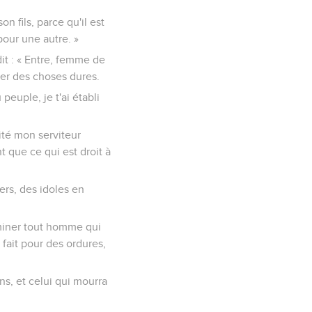
n fils, parce qu'il est
pour une autre. »
dit : « Entre, femme de
cer des choses dures.
 peuple, je t'ai établi
mité mon serviteur
 que ce qui est droit à
ers, des idoles en
rminer tout homme qui
e fait pour des ordures,
s, et celui qui mourra