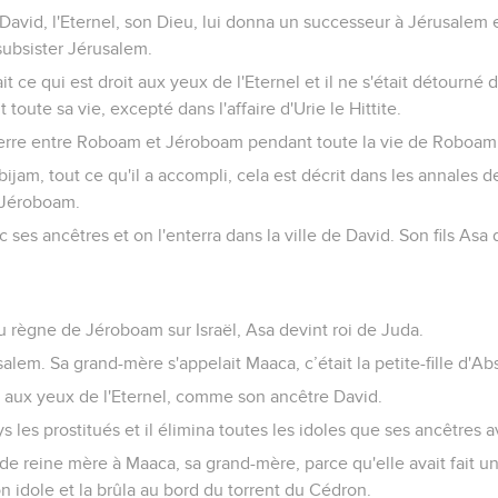
David, l'Eternel, son Dieu, lui donna un successeur à Jérusalem e
 subsister Jérusalem.
ait ce qui est droit aux yeux de l'Eternel et il ne s'était détourné
ute sa vie, excepté dans l'affaire d'Urie le Hittite.
uerre entre Roboam et Jéroboam pendant toute la vie de Roboam
ijam, tout ce qu'il a accompli, cela est décrit dans les annales de
 Jéroboam.
ses ancêtres et on l'enterra dans la ville de David. Son fils Asa d
 règne de Jéroboam sur Israël, Asa devint roi de Juda.
salem. Sa grand-mère s'appelait Maaca, c’était la petite-fille d'A
oit aux yeux de l'Eternel, comme son ancêtre David.
pays les prostitués et il élimina toutes les idoles que ses ancêtres 
e de reine mère à Maaca, sa grand-mère, parce qu'elle avait fait u
on idole et la brûla au bord du torrent du Cédron.