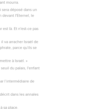
fant mourra.
qui sera déposé dans un
 devant l'Eternel, le
r est là. Et n'est-ce pas
 il va arracher Israël de
phrate, parce qu'ils se
ettre à Israël. »
euil du palais, l'enfant
par l’intermédiaire de
 décrit dans les annales
à sa place.