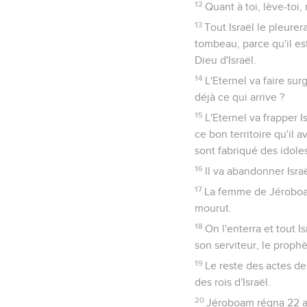
12
Quant à toi, lève-toi,
13
Tout Israël le pleurer
tombeau, parce qu'il es
Dieu d'Israël.
14
L'Eternel va faire sur
déjà ce qui arrive ?
15
L'Eternel va frapper I
ce bon territoire qu'il 
sont fabriqué des idoles, 
16
Il va abandonner Isra
17
La femme de Jéroboam 
mourut.
18
On l'enterra et tout I
son serviteur, le prophè
19
Le reste des actes de 
des rois d'Israël.
20
Jéroboam régna 22 ans