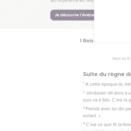
prêtres de hauts lieux p
fonction de prêtre des h
34
Cela fut une cause de
détruite de la surface de
1 Rois
14
Seuls les É
Suite du règne d
1
A cette époque-là, Abi
2
Jéroboam dit alors à 
puis va à Silo. C’est là
3
Prends avec toi dix pai
enfant. »
4
C’est ce que fit la fe