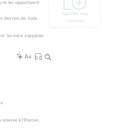
 ils les rapportaient
Ajouter une
Ajouter une
Ajouter une
Ajouter une
Ajouter une
es des rois de Juda.
colonne
colonne
colonne
colonne
colonne
id. Sa mère s'appelait
a.
.
 réserve à l'Eternel,