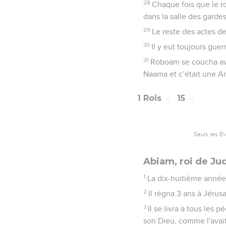
28
Chaque fois que le roi
dans la salle des gardes
29
Le reste des actes de
30
Il y eut toujours gu
31
Roboam se coucha avec
Naama et c’était une Am
1 Rois
15
Seuls les É
Abiam, roi de Ju
1
La dix-huitième année
2
Il régna 3 ans à Jérus
3
Il se livra à tous les 
son Dieu, comme l'avait