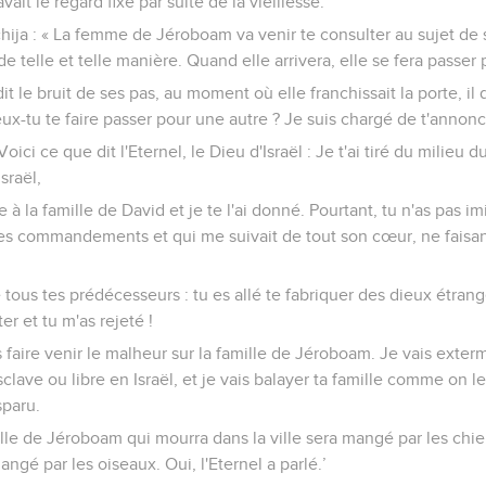
avait le regard fixe par suite de la vieillesse.
chija : « La femme de Jéroboam va venir te consulter au sujet de so
de telle et telle manière. Quand elle arrivera, elle se fera passer 
t le bruit de ses pas, au moment où elle franchissait la porte, il 
x-tu te faire passer pour une autre ? Je suis chargé de t'annon
ici ce que dit l'Eternel, le Dieu d'Israël : Je t'ai tiré du milieu du
sraël,
 à la famille de David et je te l'ai donné. Pourtant, tu n'as pas i
es commandements et qui me suivait de tout son cœur, ne faisant
 tous tes prédécesseurs : tu es allé te fabriquer des dieux étrang
er et tu m'as rejeté !
s faire venir le malheur sur la famille de Jéroboam. Je vais exte
esclave ou libre en Israël, et je vais balayer ta famille comme on l
sparu.
le de Jéroboam qui mourra dans la ville sera mangé par les chien
ngé par les oiseaux. Oui, l'Eternel a parlé.’