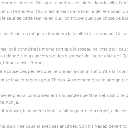
 retourne chez toi. Dès que tu mettras les pieds dans la ville, l'en
a et on l'enterrera. Oui, il est le seul de la famille de Jéroboam 
t le seul de cette famille en qui l’on trouve quelque chose de bon
gir sur Israël un roi qui exterminera la famille de Jéroboam. Ce jou
sraël et il connaîtra le même sort que le roseau ballotté par l’eau :
avait donné à leurs ancêtres et les disperser de l'autre côté de l’Eu
irritant ainsi l'Eternel.
ël à cause des péchés que Jéroboam a commis et qu'il a fait comm
se leva et repartit pour Thirtsa. Au moment où elle atteignit le s
sraël le pleura, conformément à la parole que l'Eternel avait dite 
te Achija.
Jéroboam, la manière dont il a fait la guerre et a régné, cela est
, puis il se coucha avec ses ancêtres. Son fils Nadab devint roi 