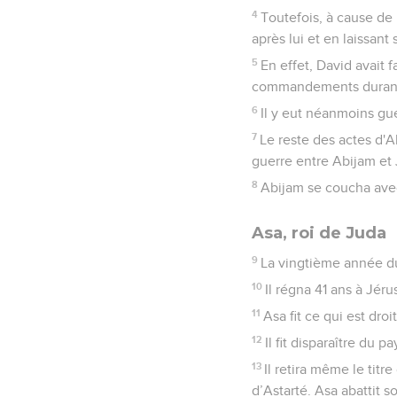
4
Toutefois, à cause de 
après lui et en laissant
5
En effet, David avait f
commandements durant to
6
Il y eut néanmoins g
7
Le reste des actes d'Ab
guerre entre Abijam et
8
Abijam se coucha avec 
Asa, roi de Juda
9
La vingtième année du
10
Il régna 41 ans à Jéru
11
Asa fit ce qui est dr
12
Il fit disparaître du 
13
Il retira même le titr
d’Astarté. Asa abattit s