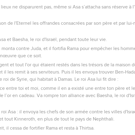
lieux ne disparurent pas, même si Asa s’attacha sans réserve à l
son de l'Eternel les offrandes consacrées par son père et par lui-
Asa et Baesha, le roi d'Israël, pendant toute leur vie.
ël, monta contre Juda, et il fortifia Rama pour empêcher les homme
nœuvre que ce soit.
rgent et tout l'or qui étaient restés dans les trésors de la maison d
 et il les remit à ses serviteurs. Puis il les envoya trouver Ben-Ha
e roi de Syrie, qui habitait à Damas. Le roi Asa lui fit dire :
ance entre toi et moi, comme il en a existé une entre ton père et le
de l’or en cadeau. Va rompre ton alliance avec Baesha, le roi d'Isra
i Asa : il envoya les chefs de son armée contre les villes d'Israël
 tout Kinneroth, en plus de tout le pays de Nephthali.
t, il cessa de fortifier Rama et resta à Thirtsa.