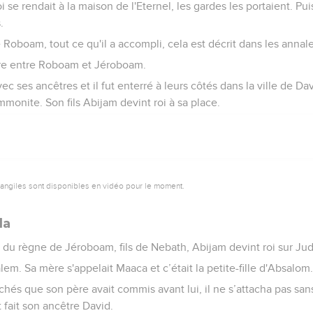
 se rendait à la maison de l'Eternel, les gardes les portaient. Puis
.
 Roboam, tout ce qu'il a accompli, cela est décrit dans les annal
erre entre Roboam et Jéroboam.
 ses ancêtres et il fut enterré à leurs côtés dans la ville de Dav
monite. Son fils Abijam devint roi à sa place.
vangiles sont disponibles en vidéo pour le moment.
da
 du règne de Jéroboam, fils de Nebath, Abijam devint roi sur Jud
alem. Sa mère s'appelait Maaca et c’était la petite-fille d'Absalom
péchés que son père avait commis avant lui, il ne s’attacha pas sans
 fait son ancêtre David.