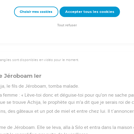
ris parmi l’ensemble du peuple. Celui qui en émettait le désir, il l
auts lieux.
Accepter tous les cookies
Choisir mes cookies
 péché pour la famille de Jéroboam, et c'est pour cela qu'elle a
 la terre.
Tout refuser
vangiles sont disponibles en vidéo pour le moment.
e Jéroboam Ier
ja, le fils de Jéroboam, tomba malade.
sa femme : « Lève-toi donc et déguise-toi pour qu'on ne sache p
 que se trouve Achija, le prophète qui m'a dit que je serais roi de 
ns, des gâteaux et un pot de miel et entre chez lui. Il t’annoncer
mme de Jéroboam. Elle se leva, alla à Silo et entra dans la maison 