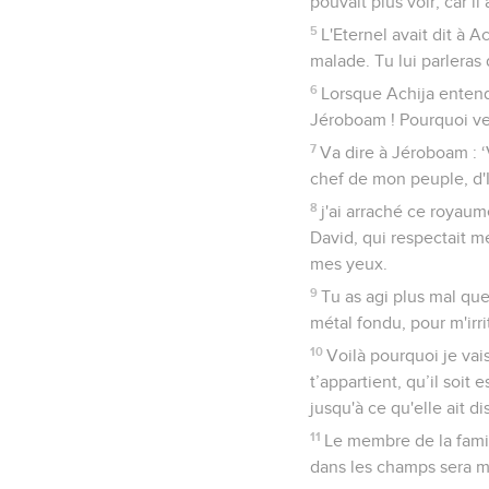
pouvait plus voir, car il 
5
L'Eternel avait dit à A
malade. Tu lui parleras 
6
Lorsque Achija entendi
Jéroboam ! Pourquoi veu
7
Va dire à Jéroboam : ‘Vo
chef de mon peuple, d'I
8
j'ai arraché ce royaume
David, qui respectait m
mes yeux.
9
Tu as agi plus mal que
métal fondu, pour m'irrit
10
Voilà pourquoi je vai
t’appartient, qu’il soit 
jusqu'à ce qu'elle ait di
11
Le membre de la famil
dans les champs sera ma