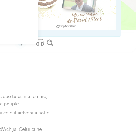
’établissait dans la
 été exterminée et
as que tu es ma femme,
ce peuple.
a ce qui arrivera à notre
d'Achija. Celui-ci ne