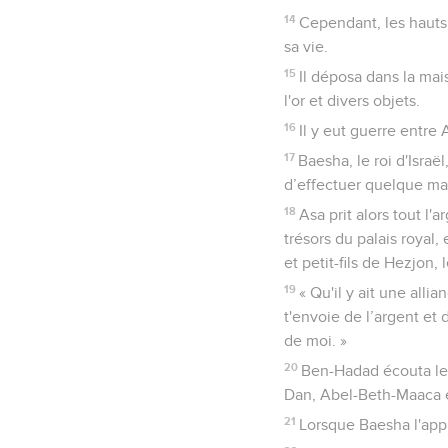
14
Cependant, les hauts 
sa vie.
15
Il déposa dans la mai
l'or et divers objets.
16
Il y eut guerre entre 
17
Baesha, le roi d'Isra
d’effectuer quelque ma
18
Asa prit alors tout l'a
trésors du palais royal,
et petit-fils de Hezjon, l
19
« Qu'il y ait une alli
t'envoie de l’argent et 
de moi. »
20
Ben-Hadad écouta le ro
Dan, Abel-Beth-Maaca et
21
Lorsque Baesha l'appri