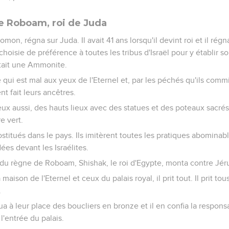
e Roboam, roi de Juda
omon, régna sur Juda. Il avait 41 ans lorsqu'il devint roi et il régn
t choisie de préférence à toutes les tribus d'Israël pour y établir
était une Ammonite.
 qui est mal aux yeux de l'Eternel et, par les péchés qu'ils commir
nt fait leurs ancêtres.
, eux aussi, des hauts lieux avec des statues et des poteaux sacrés
e vert.
stitués dans le pays. Ils imitèrent toutes les pratiques abominab
ées devant les Israélites.
u règne de Roboam, Shishak, le roi d'Egypte, monta contre Jér
la maison de l'Eternel et ceux du palais royal, il prit tout. Il prit to
.
a à leur place des boucliers en bronze et il en confia la respons
 l'entrée du palais.