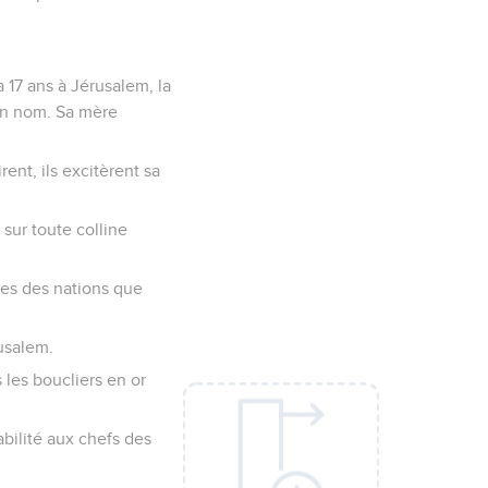
a 17 ans à Jérusalem, la
 son nom. Sa mère
ent, ils excitèrent sa
 sur toute colline
les des nations que
usalem.
us les boucliers en or
abilité aux chefs des