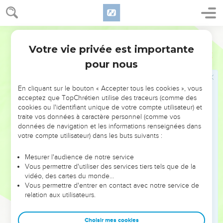
41
Ensuite Élie dit à Achab : « Va manger et boire, car
j’entends le bruit de la pluie. »
Français Courant
42
Achab alla manger et boire ; quant à Élie, il se rendit vers
Votre vie privée est importante
1 Rois
18
le sommet du mont Carmel, où il s’inclina jusqu’à terre, le
pour nous
visage entre les genoux.
43
Puis il dit à son serviteur : « Monte donc regarder du côté
En cliquant sur le bouton « Accepter tous les cookies », vous
de la mer. » Le serviteur monta, regarda et revint dire : « Il n’y
acceptez que TopChrétien utilise des traceurs (comme des
a rien du tout. » A sept reprises, Élie l’envoya regarder.
cookies ou l'identifiant unique de votre compte utilisateur) et
traite vos données à caractère personnel (comme vos
44
La septième fois, le serviteur déclara : « Il y a un petit
données de navigation et les informations renseignées dans
nuage qui monte de la mer. Il n’est pas plus grand que la
votre compte utilisateur) dans les buts suivants :
main. » Alors Élie lui ordonna : « Va dire à Achab d’atteler ses
chevaux et de redescendre avant que la pluie ne le
Mesurer l'audience de notre service
Vous permettre d'utiliser des services tiers tels que de la
retienne. »
vidéo, des cartes du monde…
45
Le ciel devint de plus en plus sombre à cause des nuages
Vous permettre d'entrer en contact avec notre service de
relation aux utilisateurs.
amenés par le vent, et une forte pluie se mit à tomber, tandis
que le roi Achab, sur son char, rentrait à Jizréel.
Choisir mes cookies
46
Élie attacha sa ceinture pour partir, et, rempli de force par