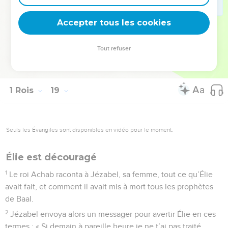
le Seigneur, il courut devant le char d’Achab jusqu’à l’entrée
Accepter tous les cookies
de Jizréel.
© Société biblique française – Bibli’O, 1997, avec autorisation. Pour vous procurer
Tout refuser
une Bible imprimée, rendez-vous sur www.editionsbiblio.fr
1 Rois
19
Seuls les Évangiles sont disponibles en vidéo pour le moment.
Élie est découragé
1
Le roi Achab raconta à Jézabel, sa femme, tout ce qu’Élie
avait fait, et comment il avait mis à mort tous les prophètes
de Baal.
2
Jézabel envoya alors un messager pour avertir Élie en ces
termes : « Si demain à pareille heure je ne t’ai pas traité