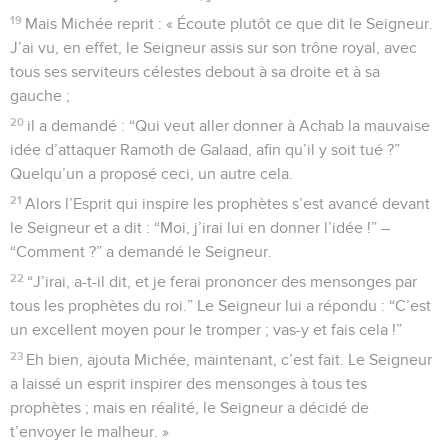
19
Mais Michée reprit : « Écoute plutôt ce que dit le Seigneur.
J’ai vu, en effet, le Seigneur assis sur son trône royal, avec
tous ses serviteurs célestes debout à sa droite et à sa
gauche ;
20
il a demandé : “Qui veut aller donner à Achab la mauvaise
idée d’attaquer Ramoth de Galaad, afin qu’il y soit tué ?”
Quelqu’un a proposé ceci, un autre cela.
21
Alors l’Esprit qui inspire les prophètes s’est avancé devant
le Seigneur et a dit : “Moi, j’irai lui en donner l’idée !” –
“Comment ?” a demandé le Seigneur.
22
“J’irai, a-t-il dit, et je ferai prononcer des mensonges par
tous les prophètes du roi.” Le Seigneur lui a répondu : “C’est
un excellent moyen pour le tromper ; vas-y et fais cela !”
23
Eh bien, ajouta Michée, maintenant, c’est fait. Le Seigneur
a laissé un esprit inspirer des mensonges à tous tes
prophètes ; mais en réalité, le Seigneur a décidé de
t’envoyer le malheur. »