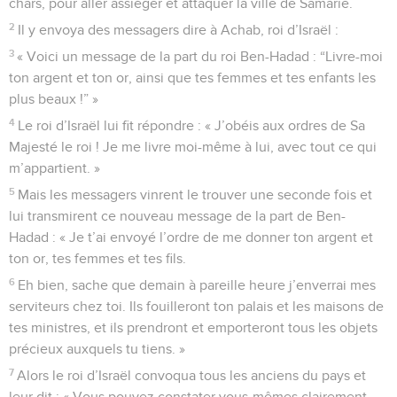
chars, pour aller assiéger et attaquer la ville de Samarie.
2
Il y envoya des messagers dire à Achab, roi d’Israël :
3
« Voici un message de la part du roi Ben-Hadad : “Livre-moi
ton argent et ton or, ainsi que tes femmes et tes enfants les
plus beaux !” »
4
Le roi d’Israël lui fit répondre : « J’obéis aux ordres de Sa
Majesté le roi ! Je me livre moi-même à lui, avec tout ce qui
m’appartient. »
5
Mais les messagers vinrent le trouver une seconde fois et
lui transmirent ce nouveau message de la part de Ben-
Hadad : « Je t’ai envoyé l’ordre de me donner ton argent et
ton or, tes femmes et tes fils.
6
Eh bien, sache que demain à pareille heure j’enverrai mes
serviteurs chez toi. Ils fouilleront ton palais et les maisons de
tes ministres, et ils prendront et emporteront tous les objets
précieux auxquels tu tiens. »
7
Alors le roi d’Israël convoqua tous les anciens du pays et
leur dit : « Vous pouvez constater vous-mêmes clairement