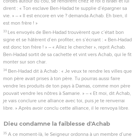
cordes autour du cou, se rendirent chez le roi d’Israël et lui
dirent : « Ton esclave Ben-Hadad te supplie d’épargner sa
vie. » – « Il est encore en vie ? demanda Achab. Eh bien, il
est mon frère ! »
33
Les envoyés de Ben-Hadad trouvèrent que c’était bon
signe et se hâtèrent d’en profiter, en s’écriant : « Ben-Hadad
est donc ton frère ! » – « Allez le chercher », reprit Achab.
Ben-Hadad sortit de sa cachette et vint vers Achab, qui le fit
monter sur son char.
34
Ben-Hadad dit à Achab : « Je veux te rendre les villes que
mon père avait prises à ton père. Tu pourras aussi faire
vendre les produits de ton pays à Damas, comme mon père
pouvait vendre les nôtres à Samarie. » – « Et moi, dit Achab,
je vais conclure une alliance avec toi, puis je te renverrai
libre. » Après avoir conclu cette alliance, il le renvoya libre.
Dieu condamne la faiblesse d'Achab
35
A ce moment-là, le Seigneur ordonna à un membre d’une