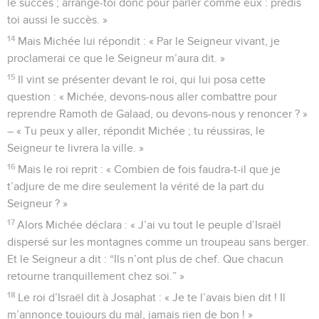
le succès ; arrange-toi donc pour parler comme eux : prédis
toi aussi le succès. »
14
Mais Michée lui répondit : « Par le Seigneur vivant, je
proclamerai ce que le Seigneur m’aura dit. »
15
Il vint se présenter devant le roi, qui lui posa cette
question : « Michée, devons-nous aller combattre pour
reprendre Ramoth de Galaad, ou devons-nous y renoncer ? »
– « Tu peux y aller, répondit Michée ; tu réussiras, le
Seigneur te livrera la ville. »
16
Mais le roi reprit : « Combien de fois faudra-t-il que je
t’adjure de me dire seulement la vérité de la part du
Seigneur ? »
17
Alors Michée déclara : « J’ai vu tout le peuple d’Israël
dispersé sur les montagnes comme un troupeau sans berger.
Et le Seigneur a dit : “Ils n’ont plus de chef. Que chacun
retourne tranquillement chez soi.” »
18
Le roi d’Israël dit à Josaphat : « Je te l’avais bien dit ! Il
m’annonce toujours du mal, jamais rien de bon ! »