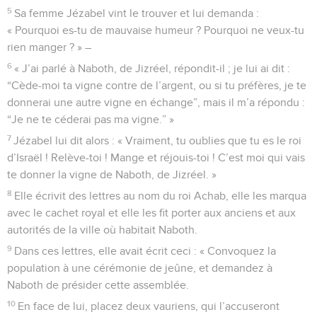
5
Sa femme Jézabel vint le trouver et lui demanda :
« Pourquoi es-tu de mauvaise humeur ? Pourquoi ne veux-tu
rien manger ? » –
6
« J’ai parlé à Naboth, de Jizréel, répondit-il ; je lui ai dit :
“Cède-moi ta vigne contre de l’argent, ou si tu préfères, je te
donnerai une autre vigne en échange”, mais il m’a répondu :
“Je ne te céderai pas ma vigne.” »
7
Jézabel lui dit alors : « Vraiment, tu oublies que tu es le roi
d’Israël ! Relève-toi ! Mange et réjouis-toi ! C’est moi qui vais
te donner la vigne de Naboth, de Jizréel. »
8
Elle écrivit des lettres au nom du roi Achab, elle les marqua
avec le cachet royal et elle les fit porter aux anciens et aux
autorités de la ville où habitait Naboth.
9
Dans ces lettres, elle avait écrit ceci : « Convoquez la
population à une cérémonie de jeûne, et demandez à
Naboth de présider cette assemblée.
10
En face de lui, placez deux vauriens, qui l’accuseront