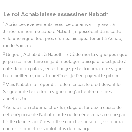
Le roi Achab laisse assassiner Naboth
1
Après ces événements, voici ce qui arriva : Il y avait à
Jizréel un homme appelé Naboth ; il possédait dans cette
ville une vigne, tout près d’un palais appartenant à Achab,
roi de Samarie.
2
Un jour, Achab dit à Naboth : « Cède-moi ta vigne pour que
je puisse m’en faire un jardin potager, puisqu’elle est juste à
côté de mon palais ; en échange, je te donnerai une vigne
bien meilleure, ou si tu préfères, je t’en payerai le prix. »
3
Mais Naboth lui répondit : « Je n’ai pas le droit devant le
Seigneur de te céder la vigne que j’ai héritée de mes
ancêtres ! »
4
Achab s’en retourna chez lui, déçu et furieux à cause de
cette réponse de Naboth : « Je ne te céderai pas ce que j’ai
hérité de mes ancêtres. » Il se coucha sur son lit, se tourna
contre le mur et ne voulut plus rien manger.