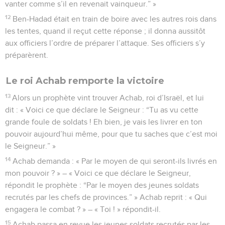
vanter comme s’il en revenait vainqueur.” »
12
Ben-Hadad était en train de boire avec les autres rois dans
les tentes, quand il reçut cette réponse ; il donna aussitôt
aux officiers l’ordre de préparer l’attaque. Ses officiers s’y
préparèrent.
Le roi Achab remporte la victoire
13
Alors un prophète vint trouver Achab, roi d’Israël, et lui
dit : « Voici ce que déclare le Seigneur : “Tu as vu cette
grande foule de soldats ! Eh bien, je vais les livrer en ton
pouvoir aujourd’hui même, pour que tu saches que c’est moi
le Seigneur.” »
14
Achab demanda : « Par le moyen de qui seront-ils livrés en
mon pouvoir ? » – « Voici ce que déclare le Seigneur,
répondit le prophète : “Par le moyen des jeunes soldats
recrutés par les chefs de provinces.” » Achab reprit : « Qui
engagera le combat ? » – « Toi ! » répondit-il.
15
Achab passa en revue les jeunes soldats recrutés par les