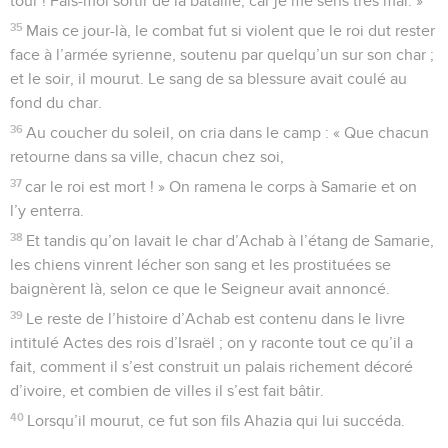
tour ! Fais-moi sortir de la bataille, car je me sens très mal. »
35
Mais ce jour-là, le combat fut si violent que le roi dut rester
face à l’armée syrienne, soutenu par quelqu’un sur son char ;
et le soir, il mourut. Le sang de sa blessure avait coulé au
fond du char.
36
Au coucher du soleil, on cria dans le camp : « Que chacun
retourne dans sa ville, chacun chez soi,
37
car le roi est mort ! » On ramena le corps à Samarie et on
l’y enterra.
38
Et tandis qu’on lavait le char d’Achab à l’étang de Samarie,
les chiens vinrent lécher son sang et les prostituées se
baignèrent là, selon ce que le Seigneur avait annoncé.
39
Le reste de l’histoire d’Achab est contenu dans le livre
intitulé Actes des rois d’Israël ; on y raconte tout ce qu’il a
fait, comment il s’est construit un palais richement décoré
d’ivoire, et combien de villes il s’est fait bâtir.
40
Lorsqu’il mourut, ce fut son fils Ahazia qui lui succéda.