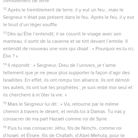
tremblement de terre.
12
Après le tremblement de terre, il y eut un feu ; mais le
Seigneur n’était pas présent dans le feu. Après le feu, il y eut
le bruit d’un léger souffle.
13
Dès qu’Élie l’entendit, il se couvrit le visage avec son
manteau, il sortit de la caverne et se tint devant l’entrée. Il
entendit de nouveau une voix qui disait : « Pourquoi es-tu ici,
Élie ? »
14
Il répondit : « Seigneur, Dieu de l’univers, je t’aime
tellement que je ne peux plus supporter la façon d’agir des
Israélites. En effet, ils ont rompu ton alliance, ils ont démoli
tes autels, ils ont tué tes prophètes ; je suis resté moi seul et
ils cherchent à m’ôter la vie. »
15
Mais le Seigneur lui dit : « Va, retourne par le même
chemin à travers le désert, et rends-toi à Damas. Tu iras y
consacrer de ma part Hazaël comme roi de Syrie.
16
Puis tu iras consacrer Jéhu, fils de Nimchi, comme roi
d’Israël, et Élisée, fils de Chafath, d’Abel-Mehola, pour te