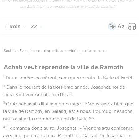
© Société biblique française – Bibli’O, 1997, avec autorisation. Pour vous procurer
une Bible imprimée, rendez-vous sur www.editionsbiblio.fr
1 Rois
22
Seuls les Évangiles sont disponibles en vidéo pour le moment.
Achab veut reprendre la ville de Ramoth
1
Deux années passèrent, sans guerre entre la Syrie et Israël.
2
Dans le courant de la troisième année, Josaphat, roi de
Juda, vint voir Achab, roi d’Israël.
3
Or Achab avait dit à son entourage : « Vous savez bien que
la ville de Ramoth, en Galaad, est à nous. Pourquoi hésitons-
nous à aller la reprendre au roi de Syrie ? »
4
Il demanda donc au roi Josaphat : « Viendrais-tu combattre
avec moi pour reprendre Ramoth de Galaad ? » Josaphat lui