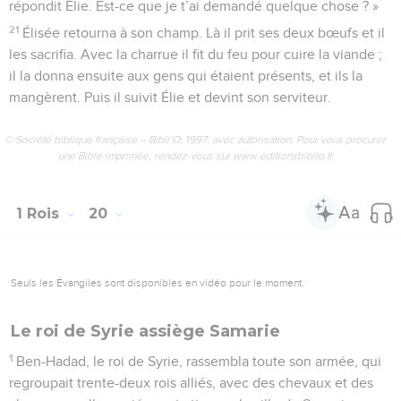
répondit Élie. Est-ce que je t’ai demandé quelque chose ? »
21
Élisée retourna à son champ. Là il prit ses deux bœufs et il
les sacrifia. Avec la charrue il fit du feu pour cuire la viande ;
il la donna ensuite aux gens qui étaient présents, et ils la
mangèrent. Puis il suivit Élie et devint son serviteur.
© Société biblique française – Bibli’O, 1997, avec autorisation. Pour vous procurer
une Bible imprimée, rendez-vous sur www.editionsbiblio.fr
1 Rois
20
Seuls les Évangiles sont disponibles en vidéo pour le moment.
Le roi de Syrie assiège Samarie
1
Ben-Hadad, le roi de Syrie, rassembla toute son armée, qui
regroupait trente-deux rois alliés, avec des chevaux et des