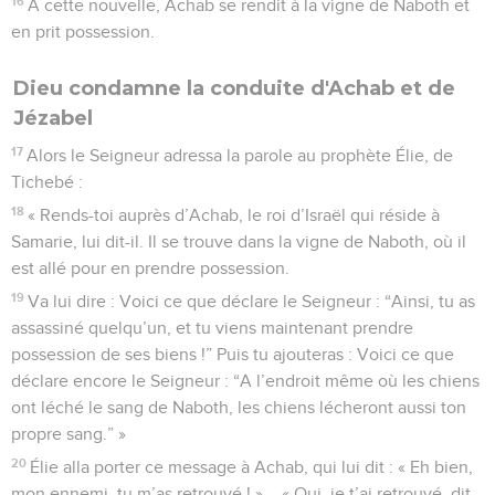
16
A cette nouvelle, Achab se rendit à la vigne de Naboth et
en prit possession.
Dieu condamne la conduite d'Achab et de
Jézabel
17
Alors le Seigneur adressa la parole au prophète Élie, de
Tichebé :
18
« Rends-toi auprès d’Achab, le roi d’Israël qui réside à
Samarie, lui dit-il. Il se trouve dans la vigne de Naboth, où il
est allé pour en prendre possession.
19
Va lui dire : Voici ce que déclare le Seigneur : “Ainsi, tu as
assassiné quelqu’un, et tu viens maintenant prendre
possession de ses biens !” Puis tu ajouteras : Voici ce que
déclare encore le Seigneur : “A l’endroit même où les chiens
ont léché le sang de Naboth, les chiens lécheront aussi ton
propre sang.” »
20
Élie alla porter ce message à Achab, qui lui dit : « Eh bien,
mon ennemi, tu m’as retrouvé ! » – « Oui, je t’ai retrouvé, dit