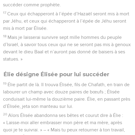
succéder comme prophète.
17
Ceux qui échapperont à l’épée d’Hazaël seront mis à mort
par Jéhu, et ceux qui échapperont à l’épée de Jéhu seront
mis à mort par Élisée.
18
Mais je laisserai survivre sept mille hommes du peuple
d’Israël, à savoir tous ceux qui ne se seront pas mis à genoux
devant le dieu Baal et n’auront pas donné de baisers à ses
statues. »
Élie désigne Élisée pour lui succéder
19
Élie partit de là. Il trouva Élisée, fils de Chafath, en train de
labourer un champ avec douze paires de bœufs ; Élisée
conduisait lui-même la douzième paire. Élie, en passant près
d’Élisée, jeta son manteau sur lui.
20
Alors Élisée abandonna ses bêtes et courut dire à Élie :
« Laisse-moi aller embrasser mon père et ma mère, après
quoi je te suivrai. » – « Mais tu peux retourner à ton travail,