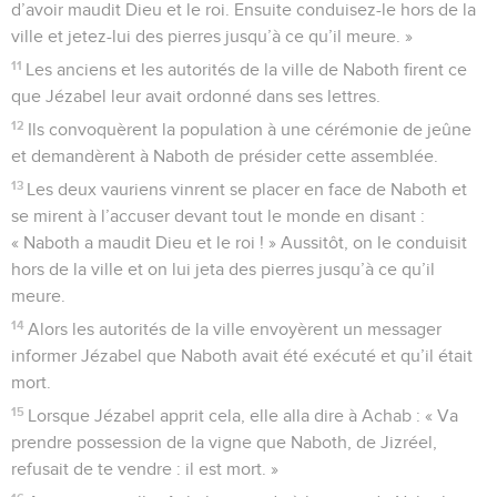
d’avoir maudit Dieu et le roi. Ensuite conduisez-le hors de la
ville et jetez-lui des pierres jusqu’à ce qu’il meure. »
11
Les anciens et les autorités de la ville de Naboth firent ce
que Jézabel leur avait ordonné dans ses lettres.
12
Ils convoquèrent la population à une cérémonie de jeûne
et demandèrent à Naboth de présider cette assemblée.
13
Les deux vauriens vinrent se placer en face de Naboth et
se mirent à l’accuser devant tout le monde en disant :
« Naboth a maudit Dieu et le roi ! » Aussitôt, on le conduisit
hors de la ville et on lui jeta des pierres jusqu’à ce qu’il
meure.
14
Alors les autorités de la ville envoyèrent un messager
informer Jézabel que Naboth avait été exécuté et qu’il était
mort.
15
Lorsque Jézabel apprit cela, elle alla dire à Achab : « Va
prendre possession de la vigne que Naboth, de Jizréel,
refusait de te vendre : il est mort. »