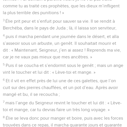
comme tu as traité ces prophètes, que les dieux m’infligent
la plus terrible des punitions ! »
3
Élie prit peur et s’enfuit pour sauver sa vie. Il se rendit à
Berchéba, dans le pays de Juda ; là, il laissa son serviteur,
4
puis il marcha pendant une journée dans le désert, et alla
s’asseoir sous un arbuste, un genêt. Il souhaitait mourir et
dit : « Maintenant, Seigneur, j’en ai assez ! Reprends ma vie,
car je ne vaux pas mieux que mes ancêtres. »
5
Puis il se coucha et s’endormit sous le genêt ; mais un ange
vint le toucher et lui dit : « Lève-toi et mange. »
6
Et il vit en effet près de lui une de ces galettes, que l’on
cuit sur des pierres chauffées, et un pot d’eau. Après avoir
mangé et bu, il se recoucha ;
7
mais l’ange du Seigneur revint le toucher et lui dit : « Lève-
toi et mange, car tu devras faire un très long voyage. »
8
Élie se leva donc pour manger et boire, puis avec les forces
trouvées dans ce repas, il marcha quarante jours et quarante