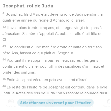
Josaphat, roi de Juda
41
Josaphat, fils d’Asa, était devenu roi de Juda pendant la
quatrième année du règne d’Achab, roi d’Israël.
42
Il avait alors trente-cinq ans, et il régna vingt-cinq ans à
Jérusalem. Sa mère s’appelait Azouba, et elle était fille de
Chili.
43
Il se conduisit d’une manière droite et imita en tout son
père Asa, faisant ce qui plaît au Seigneur.
44
Pourtant il ne supprima pas les lieux sacrés ; les gens
continuaient d’y aller pour offrir des sacrifices d’animaux et
brûler des parfums.
45
Enfin Josaphat vécut en paix avec le roi d’Israël.
46
Le reste de l’histoire de Josaphat est contenu dans le livre
intitulé Actes des rois de Juda ; on y raconte le courage qu’il
a montré, les guerres qu’il a livrées,
47
et comment il a éliminé du pays tous les hommes et les
Contenus
Versions
Commentaires
Strong
Dictionnaire