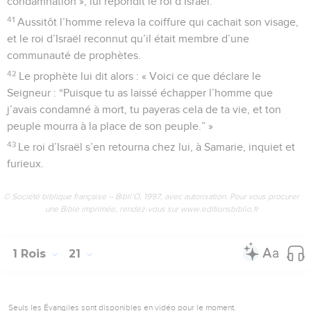
condamnation », lui répondit le roi d’Israël.
41
Aussitôt l’homme releva la coiffure qui cachait son visage,
et le roi d’Israël reconnut qu’il était membre d’une
communauté de prophètes.
42
Le prophète lui dit alors : « Voici ce que déclare le
Seigneur : “Puisque tu as laissé échapper l’homme que
j’avais condamné à mort, tu payeras cela de ta vie, et ton
peuple mourra à la place de son peuple.” »
43
Le roi d’Israël s’en retourna chez lui, à Samarie, inquiet et
furieux.
© Société biblique française – Bibli’O, 1997, avec autorisation. Pour vous procurer
une Bible imprimée, rendez-vous sur www.editionsbiblio.fr
1 Rois
21
Seuls les Évangiles sont disponibles en vidéo pour le moment.