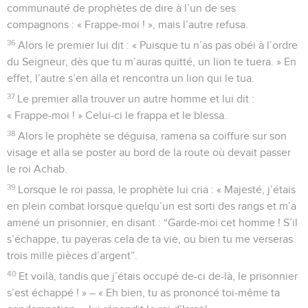
communauté de prophètes de dire à l’un de ses
compagnons : « Frappe-moi ! », mais l’autre refusa.
36
Alors le premier lui dit : « Puisque tu n’as pas obéi à l’ordre
du Seigneur, dès que tu m’auras quitté, un lion te tuera. » En
effet, l’autre s’en alla et rencontra un lion qui le tua.
37
Le premier alla trouver un autre homme et lui dit :
« Frappe-moi ! » Celui-ci le frappa et le blessa.
38
Alors le prophète se déguisa, ramena sa coiffure sur son
visage et alla se poster au bord de la route où devait passer
le roi Achab.
39
Lorsque le roi passa, le prophète lui cria : « Majesté, j’étais
en plein combat lorsque quelqu’un est sorti des rangs et m’a
amené un prisonnier, en disant : “Garde-moi cet homme ! S’il
s’échappe, tu payeras cela de ta vie, ou bien tu me verseras
trois mille pièces d’argent”.
40
Et voilà, tandis que j’étais occupé de-ci de-là, le prisonnier
s’est échappé ! » – « Eh bien, tu as prononcé toi-même ta