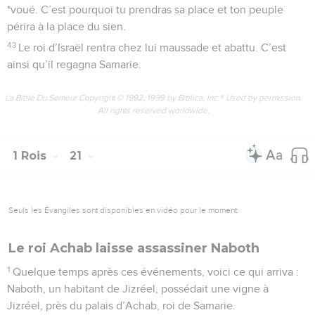
*voué. C’est pourquoi tu prendras sa place et ton peuple
périra à la place du sien.
43
Le roi d’Israël rentra chez lui maussade et abattu. C’est
ainsi qu’il regagna Samarie.
La Bible Du Semeur Copyright © 1992, 1999 by Biblica, Inc.® Used by permission.
All rights reserved worldwide.
1 Rois
21
Seuls les Évangiles sont disponibles en vidéo pour le moment.
Le roi Achab laisse assassiner Naboth
1
Quelque temps après ces événements, voici ce qui arriva :
Naboth, un habitant de Jizréel, possédait une vigne à
Jizréel, près du palais d’Achab, roi de Samarie.