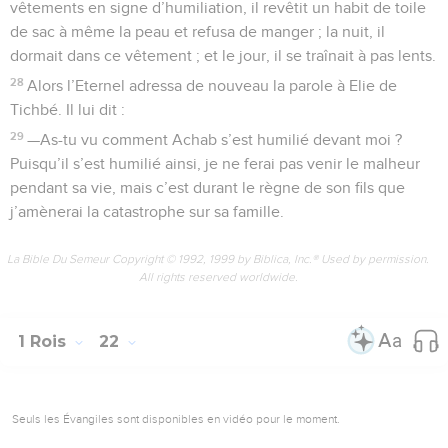
vêtements en signe d’humiliation, il revêtit un habit de toile
de sac à même la peau et refusa de manger ; la nuit, il
dormait dans ce vêtement ; et le jour, il se traînait à pas lents.
28
Alors l’Eternel adressa de nouveau la parole à Elie de
Tichbé. Il lui dit :
29
—As-tu vu comment Achab s’est humilié devant moi ?
Puisqu’il s’est humilié ainsi, je ne ferai pas venir le malheur
pendant sa vie, mais c’est durant le règne de son fils que
j’amènerai la catastrophe sur sa famille.
La Bible Du Semeur Copyright © 1992, 1999 by Biblica, Inc.® Used by permission.
All rights reserved worldwide.
1 Rois
22
Seuls les Évangiles sont disponibles en vidéo pour le moment.