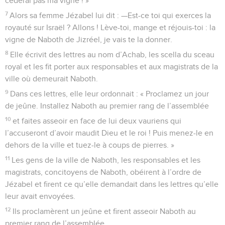
céderai pas ma vigne ! »
7
Alors sa femme Jézabel lui dit : —Est-ce toi qui exerces la
royauté sur Israël ? Allons ! Lève-toi, mange et réjouis-toi : la
vigne de Naboth de Jizréel, je vais te la donner.
8
Elle écrivit des lettres au nom d’Achab, les scella du sceau
royal et les fit porter aux responsables et aux magistrats de la
ville où demeurait Naboth.
9
Dans ces lettres, elle leur ordonnait : « Proclamez un jour
de jeûne. Installez Naboth au premier rang de l’assemblée
10
et faites asseoir en face de lui deux vauriens qui
l’accuseront d’avoir maudit Dieu et le roi ! Puis menez-le en
dehors de la ville et tuez-le à coups de pierres. »
11
Les gens de la ville de Naboth, les responsables et les
magistrats, concitoyens de Naboth, obéirent à l’ordre de
Jézabel et firent ce qu’elle demandait dans les lettres qu’elle
leur avait envoyées.
12
Ils proclamèrent un jeûne et firent asseoir Naboth au
premier rang de l’assemblée.