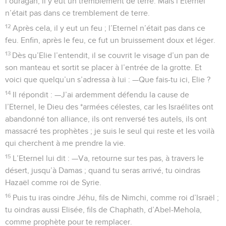
l’ouragan, il y eut un tremblement de terre. Mais l’Eternel
n’était pas dans ce tremblement de terre.
12
Après cela, il y eut un feu ; l’Eternel n’était pas dans ce
feu. Enfin, après le feu, ce fut un bruissement doux et léger.
13
Dès qu’Elie l’entendit, il se couvrit le visage d’un pan de
son manteau et sortit se placer à l’entrée de la grotte. Et
voici que quelqu’un s’adressa à lui : —Que fais-tu ici, Elie ?
14
Il répondit : —J’ai ardemment défendu la cause de
l’Eternel, le Dieu des *armées célestes, car les Israélites ont
abandonné ton alliance, ils ont renversé tes autels, ils ont
massacré tes prophètes ; je suis le seul qui reste et les voilà
qui cherchent à me prendre la vie.
15
L’Eternel lui dit : —Va, retourne sur tes pas, à travers le
désert, jusqu’à Damas ; quand tu seras arrivé, tu oindras
Hazaël comme roi de Syrie.
16
Puis tu iras oindre Jéhu, fils de Nimchi, comme roi d’Israël ;
tu oindras aussi Elisée, fils de Chaphath, d’Abel-Mehola,
comme prophète pour te remplacer.