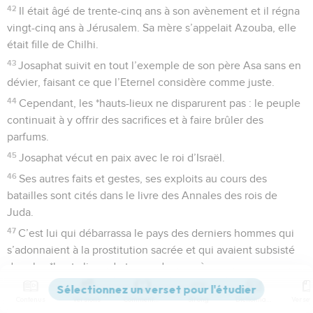
42
Il était âgé de trente-cinq ans à son avènement et il régna
vingt-cinq ans à Jérusalem. Sa mère s’appelait Azouba, elle
était fille de Chilhi.
43
Josaphat suivit en tout l’exemple de son père Asa sans en
dévier, faisant ce que l’Eternel considère comme juste.
44
Cependant, les *hauts-lieux ne disparurent pas : le peuple
continuait à y offrir des sacrifices et à faire brûler des
parfums.
45
Josaphat vécut en paix avec le roi d’Israël.
46
Ses autres faits et gestes, ses exploits au cours des
batailles sont cités dans le livre des Annales des rois de
Juda.
47
C’est lui qui débarrassa le pays des derniers hommes qui
s’adonnaient à la prostitution sacrée et qui avaient subsisté
dans les *hauts-lieux du temps de son père.
48
A cette époque, il n’y avait pas de roi dans le pays
Contenus
Versions
Commentaires
Strong
Dictionnaire
d’Edom, mais seulement un gouverneur nommé par le roi de