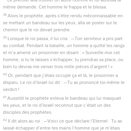
même demande. Cet homme le frappa et le blessa.
38
Alors le prophète, après s’être rendu méconnaissable en
se mettant un bandeau sur les yeux, alla se poster sur le
chemin que le roi devait prendre.
39
Lorsque le roi passa, il lui cria : —Ton serviteur a pris part
au combat. Pendant la bataille, un homme a quitté les rangs
et m’a amené un prisonnier en disant : « Surveille-moi cet
homme, si tu le laisses s’échapper, tu prendras sa place, ou
bien tu devras me verser trois mille pièces d’argent ! »
40
Or, pendant que j’étais occupé ça et là, le prisonnier a
disparu. Le roi d’Israël lui dit : —Tu as prononcé toi-même le
verdict !
41
Aussitôt le prophète enleva le bandeau qui lui masquait
les yeux, et le roi d’Israël reconnut que c’était un des
disciples des prophètes.
42
Il dit alors au roi : —Voici ce que déclare l’Eternel : Tu as
laissé échapper d’entre tes mains l’homme que je m’étais