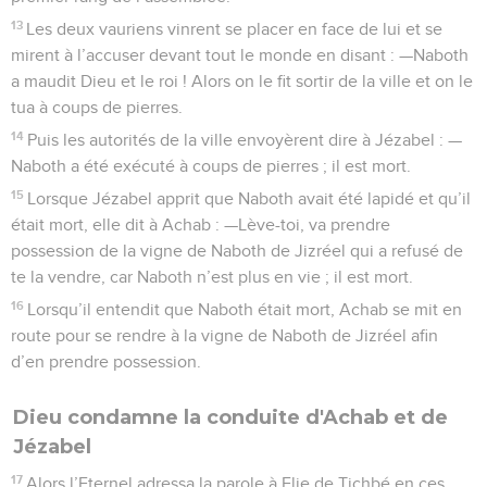
13
Les deux vauriens vinrent se placer en face de lui et se
mirent à l’accuser devant tout le monde en disant : —Naboth
a maudit Dieu et le roi ! Alors on le fit sortir de la ville et on le
tua à coups de pierres.
14
Puis les autorités de la ville envoyèrent dire à Jézabel : —
Naboth a été exécuté à coups de pierres ; il est mort.
15
Lorsque Jézabel apprit que Naboth avait été lapidé et qu’il
était mort, elle dit à Achab : —Lève-toi, va prendre
possession de la vigne de Naboth de Jizréel qui a refusé de
te la vendre, car Naboth n’est plus en vie ; il est mort.
16
Lorsqu’il entendit que Naboth était mort, Achab se mit en
route pour se rendre à la vigne de Naboth de Jizréel afin
d’en prendre possession.
Dieu condamne la conduite d'Achab et de
Jézabel
17
Alors l’Eternel adressa la parole à Elie de Tichbé en ces