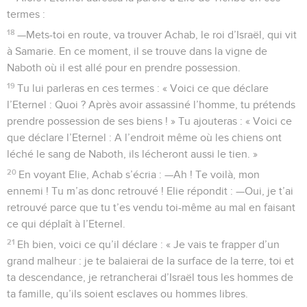
termes :
18
—Mets-toi en route, va trouver Achab, le roi d’Israël, qui vit
à Samarie. En ce moment, il se trouve dans la vigne de
Naboth où il est allé pour en prendre possession.
19
Tu lui parleras en ces termes : « Voici ce que déclare
l’Eternel : Quoi ? Après avoir assassiné l’homme, tu prétends
prendre possession de ses biens ! » Tu ajouteras : « Voici ce
que déclare l’Eternel : A l’endroit même où les chiens ont
léché le sang de Naboth, ils lécheront aussi le tien. »
20
En voyant Elie, Achab s’écria : —Ah ! Te voilà, mon
ennemi ! Tu m’as donc retrouvé ! Elie répondit : —Oui, je t’ai
retrouvé parce que tu t’es vendu toi-même au mal en faisant
ce qui déplaît à l’Eternel.
21
Eh bien, voici ce qu’il déclare : « Je vais te frapper d’un
grand malheur : je te balaierai de la surface de la terre, toi et
ta descendance, je retrancherai d’Israël tous les hommes de
ta famille, qu’ils soient esclaves ou hommes libres.