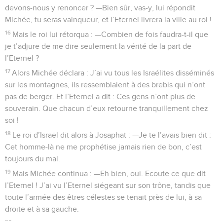
devons-nous y renoncer ? —Bien sûr, vas-y, lui répondit
Michée, tu seras vainqueur, et l’Eternel livrera la ville au roi !
16
Mais le roi lui rétorqua : —Combien de fois faudra-t-il que
je t’adjure de me dire seulement la vérité de la part de
l’Eternel ?
17
Alors Michée déclara : J’ai vu tous les Israélites disséminés
sur les montagnes, ils ressemblaient à des brebis qui n’ont
pas de berger. Et l’Eternel a dit : Ces gens n’ont plus de
souverain. Que chacun d’eux retourne tranquillement chez
soi !
18
Le roi d’Israël dit alors à Josaphat : —Je te l’avais bien dit :
Cet homme-là ne me prophétise jamais rien de bon, c’est
toujours du mal.
19
Mais Michée continua : —Eh bien, oui. Ecoute ce que dit
l’Eternel ! J’ai vu l’Eternel siégeant sur son trône, tandis que
toute l’armée des êtres célestes se tenait près de lui, à sa
droite et à sa gauche.