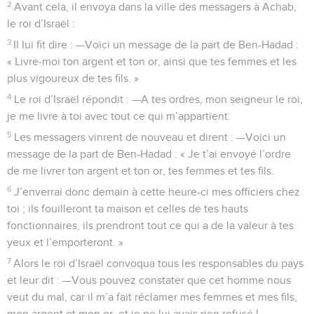
2
Avant cela, il envoya dans la ville des messagers à Achab,
le roi d’Israël :
3
Il lui fit dire : —Voici un message de la part de Ben-Hadad :
« Livre-moi ton argent et ton or, ainsi que tes femmes et les
plus vigoureux de tes fils. »
4
Le roi d’Israël répondit : —A tes ordres, mon seigneur le roi,
je me livre à toi avec tout ce qui m’appartient.
5
Les messagers vinrent de nouveau et dirent : —Voici un
message de la part de Ben-Hadad : « Je t’ai envoyé l’ordre
de me livrer ton argent et ton or, tes femmes et tes fils.
6
J’enverrai donc demain à cette heure-ci mes officiers chez
toi ; ils fouilleront ta maison et celles de tes hauts
fonctionnaires, ils prendront tout ce qui a de la valeur à tes
yeux et l’emporteront. »
7
Alors le roi d’Israël convoqua tous les responsables du pays
et leur dit : —Vous pouvez constater que cet homme nous
veut du mal, car il m’a fait réclamer mes femmes et mes fils,
mon argent et mon or, et je ne lui avais rien refusé !