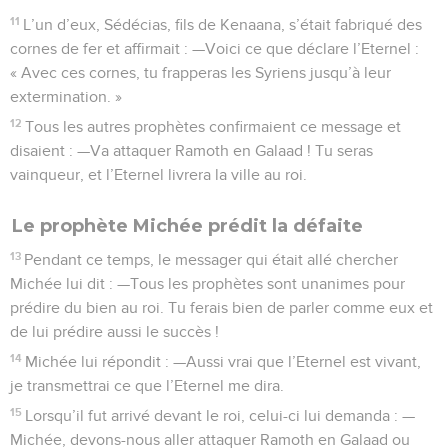
11
L’un d’eux, Sédécias, fils de Kenaana, s’était fabriqué des
cornes de fer et affirmait : —Voici ce que déclare l’Eternel :
« Avec ces cornes, tu frapperas les Syriens jusqu’à leur
extermination. »
12
Tous les autres prophètes confirmaient ce message et
disaient : —Va attaquer Ramoth en Galaad ! Tu seras
vainqueur, et l’Eternel livrera la ville au roi.
Le prophète Michée prédit la défaite
13
Pendant ce temps, le messager qui était allé chercher
Michée lui dit : —Tous les prophètes sont unanimes pour
prédire du bien au roi. Tu ferais bien de parler comme eux et
de lui prédire aussi le succès !
14
Michée lui répondit : —Aussi vrai que l’Eternel est vivant,
je transmettrai ce que l’Eternel me dira.
15
Lorsqu’il fut arrivé devant le roi, celui-ci lui demanda : —
Michée, devons-nous aller attaquer Ramoth en Galaad ou