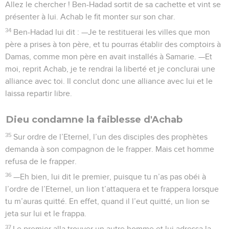
Allez le chercher ! Ben-Hadad sortit de sa cachette et vint se
présenter à lui. Achab le fit monter sur son char.
34
Ben-Hadad lui dit : —Je te restituerai les villes que mon
père a prises à ton père, et tu pourras établir des comptoirs à
Damas, comme mon père en avait installés à Samarie. —Et
moi, reprit Achab, je te rendrai la liberté et je conclurai une
alliance avec toi. Il conclut donc une alliance avec lui et le
laissa repartir libre.
Dieu condamne la faiblesse d'Achab
35
Sur ordre de l’Eternel, l’un des disciples des prophètes
demanda à son compagnon de le frapper. Mais cet homme
refusa de le frapper.
36
—Eh bien, lui dit le premier, puisque tu n’as pas obéi à
l’ordre de l’Eternel, un lion t’attaquera et te frappera lorsque
tu m’auras quitté. En effet, quand il l’eut quitté, un lion se
jeta sur lui et le frappa.
37
Le premier alla trouver un autre homme et lui adressa la