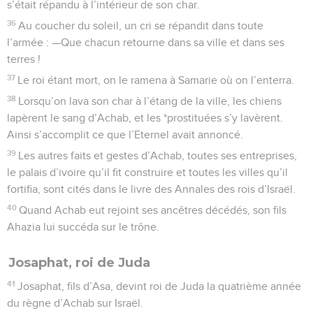
s’était répandu à l’intérieur de son char.
36
Au coucher du soleil, un cri se répandit dans toute
l’armée : —Que chacun retourne dans sa ville et dans ses
terres !
37
Le roi étant mort, on le ramena à Samarie où on l’enterra.
38
Lorsqu’on lava son char à l’étang de la ville, les chiens
lapèrent le sang d’Achab, et les *prostituées s’y lavèrent.
Ainsi s’accomplit ce que l’Eternel avait annoncé.
39
Les autres faits et gestes d’Achab, toutes ses entreprises,
le palais d’ivoire qu’il fit construire et toutes les villes qu’il
fortifia, sont cités dans le livre des Annales des rois d’Israël.
40
Quand Achab eut rejoint ses ancêtres décédés, son fils
Ahazia lui succéda sur le trône.
Josaphat, roi de Juda
41
Josaphat, fils d’Asa, devint roi de Juda la quatrième année
du règne d’Achab sur Israël.