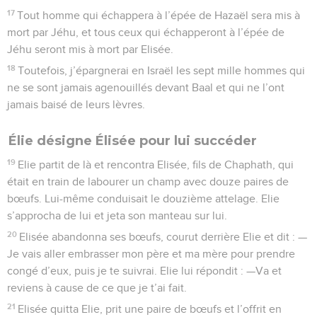
17
Tout homme qui échappera à l’épée de Hazaël sera mis à
mort par Jéhu, et tous ceux qui échapperont à l’épée de
Jéhu seront mis à mort par Elisée.
18
Toutefois, j’épargnerai en Israël les sept mille hommes qui
ne se sont jamais agenouillés devant Baal et qui ne l’ont
jamais baisé de leurs lèvres.
Élie désigne Élisée pour lui succéder
19
Elie partit de là et rencontra Elisée, fils de Chaphath, qui
était en train de labourer un champ avec douze paires de
bœufs. Lui-même conduisait le douzième attelage. Elie
s’approcha de lui et jeta son manteau sur lui.
20
Elisée abandonna ses bœufs, courut derrière Elie et dit : —
Je vais aller embrasser mon père et ma mère pour prendre
congé d’eux, puis je te suivrai. Elie lui répondit : —Va et
reviens à cause de ce que je t’ai fait.
21
Elisée quitta Elie, prit une paire de bœufs et l’offrit en