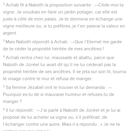
2
Achab fit à Naboth la proposition suivante : —Cède-moi ta
vigne. Je voudrais en faire un jardin potager, car elle est
juste à côté de mon palais. Je te donnerai en échange une
vigne meilleure ou, si tu préfères, je t’en paierai la valeur en
argent.
3
Mais Naboth répondit à Achab : —Que l’Eternel me garde
de te céder la propriété héritée de mes ancêtres !
4
Achab rentra chez lui, maussade et abattu, parce que
Naboth de Jizréel lui avait dit qu’il ne lui céderait pas la
propriété héritée de ses ancêtres. Il se jeta sur son lit, tourna
le visage contre le mur et refusa de manger.
5
Sa femme Jézabel vint le trouver et lui demanda : —
Pourquoi es-tu de si mauvaise humeur et refuses-tu de
manger ?
6
Il lui répondit : —J’ai parlé à Naboth de Jizréel et je lui ai
proposé de lui acheter sa vigne ou, s’il préférait, de
l’échanger contre une autre. Mais il a répondu : « Je ne te