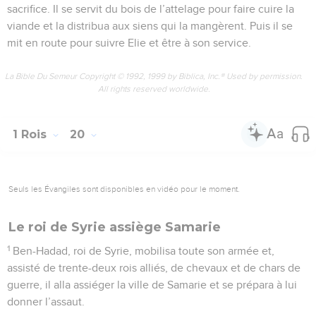
sacrifice. Il se servit du bois de l’attelage pour faire cuire la
viande et la distribua aux siens qui la mangèrent. Puis il se
mit en route pour suivre Elie et être à son service.
La Bible Du Semeur Copyright © 1992, 1999 by Biblica, Inc.® Used by permission.
All rights reserved worldwide.
1 Rois
20
Seuls les Évangiles sont disponibles en vidéo pour le moment.
Le roi de Syrie assiège Samarie
1
Ben-Hadad, roi de Syrie, mobilisa toute son armée et,
assisté de trente-deux rois alliés, de chevaux et de chars de
guerre, il alla assiéger la ville de Samarie et se prépara à lui
donner l’assaut.