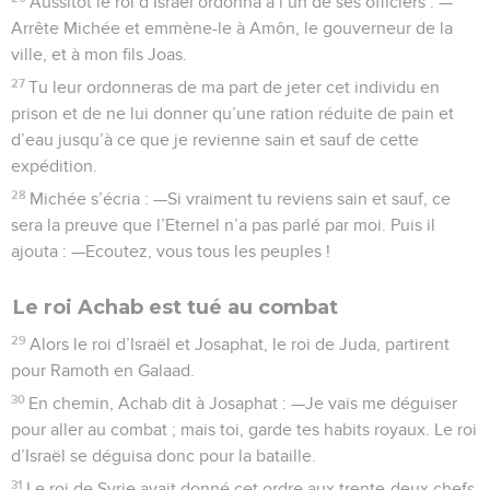
Aussitôt le roi d’Israël ordonna à l’un de ses officiers : —
Arrête Michée et emmène-le à Amôn, le gouverneur de la
ville, et à mon fils Joas.
27
Tu leur ordonneras de ma part de jeter cet individu en
prison et de ne lui donner qu’une ration réduite de pain et
d’eau jusqu’à ce que je revienne sain et sauf de cette
expédition.
28
Michée s’écria : —Si vraiment tu reviens sain et sauf, ce
sera la preuve que l’Eternel n’a pas parlé par moi. Puis il
ajouta : —Ecoutez, vous tous les peuples !
Le roi Achab est tué au combat
29
Alors le roi d’Israël et Josaphat, le roi de Juda, partirent
pour Ramoth en Galaad.
30
En chemin, Achab dit à Josaphat : —Je vais me déguiser
pour aller au combat ; mais toi, garde tes habits royaux. Le roi
d’Israël se déguisa donc pour la bataille.
31
Le roi de Syrie avait donné cet ordre aux trente-deux chefs