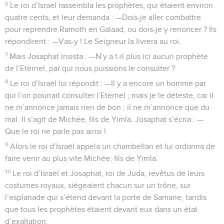
6
Le roi d’Israël rassembla les prophètes, qui étaient environ
quatre cents, et leur demanda : —Dois-je aller combattre
pour reprendre Ramoth en Galaad, ou dois-je y renoncer ? Ils
répondirent : —Vas-y ! Le Seigneur la livrera au roi.
7
Mais Josaphat insista : —N’y a t-il plus ici aucun prophète
de l’Eternel, par qui nous puissions le consulter ?
8
Le roi d’Israël lui répondit : —Il y a encore un homme par
qui l’on pourrait consulter l’Eternel ; mais je le déteste, car il
ne m’annonce jamais rien de bon ; il ne m’annonce que du
mal. Il s’agit de Michée, fils de Yimla. Josaphat s’écria : —
Que le roi ne parle pas ainsi !
9
Alors le roi d’Israël appela un chambellan et lui ordonna de
faire venir au plus vite Michée, fils de Yimla.
10
Le roi d’Israël et Josaphat, roi de Juda, revêtus de leurs
costumes royaux, siégeaient chacun sur un trône, sur
l’esplanade qui s’étend devant la porte de Samarie, tandis
que tous les prophètes étaient devant eux dans un état
d’exaltation.