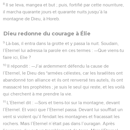
8
Il se leva, mangea et but ; puis, fortifié par cette nourriture,
il marcha quarante jours et quarante nuits jusqu’à la
montagne de Dieu, à Horeb.
Dieu redonne du courage à Élie
9
Là-bas, il entra dans la grotte et y passa la nuit. Soudain,
l’Eternel lui adressa la parole en ces termes : —Que viens-tu
faire ici, Elie ?
10
Il répondit : —J’ai ardemment défendu la cause de
l’Eternel, le Dieu des *armées célestes, car les Israélites ont
abandonné ton alliance et ils ont renversé tes autels, ils ont
massacré tes prophètes ; je suis le seul qui reste, et les voilà
qui cherchent à me prendre la vie.
11
L’Eternel dit : —Sors et tiens-toi sur la montagne, devant
l’Eternel. Et voici que l’Eternel passa. Devant lui soufflait un
vent si violent qu’il fendait les montagnes et fracassait les
rochers. Mais l’Eternel n’était pas dans l’ouragan. Après