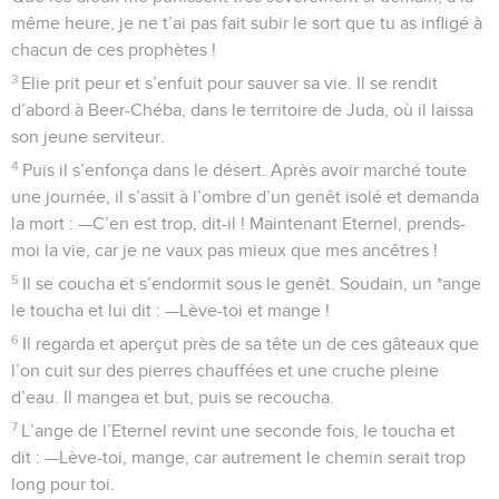
même heure, je ne t’ai pas fait subir le sort que tu as infligé à
chacun de ces prophètes !
3
Elie prit peur et s’enfuit pour sauver sa vie. Il se rendit
d’abord à Beer-Chéba, dans le territoire de Juda, où il laissa
son jeune serviteur.
4
Puis il s’enfonça dans le désert. Après avoir marché toute
une journée, il s’assit à l’ombre d’un genêt isolé et demanda
la mort : —C’en est trop, dit-il ! Maintenant Eternel, prends-
moi la vie, car je ne vaux pas mieux que mes ancêtres !
5
Il se coucha et s’endormit sous le genêt. Soudain, un *ange
le toucha et lui dit : —Lève-toi et mange !
6
Il regarda et aperçut près de sa tête un de ces gâteaux que
l’on cuit sur des pierres chauffées et une cruche pleine
d’eau. Il mangea et but, puis se recoucha.
7
L’ange de l’Eternel revint une seconde fois, le toucha et
dit : —Lève-toi, mange, car autrement le chemin serait trop
long pour toi.