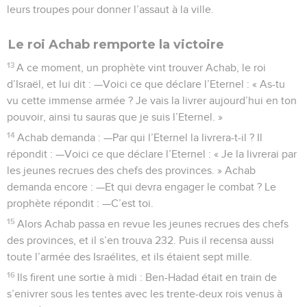
leurs troupes pour donner l’assaut à la ville.
Le roi Achab remporte la victoire
13
A ce moment, un prophète vint trouver Achab, le roi
d’Israël, et lui dit : —Voici ce que déclare l’Eternel : « As-tu
vu cette immense armée ? Je vais la livrer aujourd’hui en ton
pouvoir, ainsi tu sauras que je suis l’Eternel. »
14
Achab demanda : —Par qui l’Eternel la livrera-t-il ? Il
répondit : —Voici ce que déclare l’Eternel : « Je la livrerai par
les jeunes recrues des chefs des provinces. » Achab
demanda encore : —Et qui devra engager le combat ? Le
prophète répondit : —C’est toi.
15
Alors Achab passa en revue les jeunes recrues des chefs
des provinces, et il s’en trouva 232. Puis il recensa aussi
toute l’armée des Israélites, et ils étaient sept mille.
16
Ils firent une sortie à midi : Ben-Hadad était en train de
s’enivrer sous les tentes avec les trente-deux rois venus à