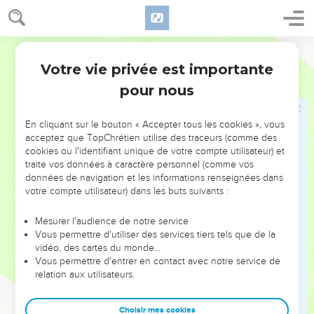
41
Ensuite, Elie dit à Achab : —Allez, va manger et boire, car
j’entends le grondement qui annonce l’averse.
42
Achab alla manger et boire, tandis qu’Elie montait vers le
Semeur
sommet du mont Carmel où il se prosterna jusqu’à terre, le
Votre vie privée est importante
1 Rois
18
visage entre les genoux.
pour nous
43
Il dit à son jeune serviteur : —Monte plus haut et regarde
du côté de la mer. Celui-ci monta, scruta l’horizon et revint
En cliquant sur le bouton « Accepter tous les cookies », vous
dire : —Je ne vois rien. Elie l’envoya sept fois pour regarder.
acceptez que TopChrétien utilise des traceurs (comme des
cookies ou l'identifiant unique de votre compte utilisateur) et
44
A la septième fois, le serviteur annonça : —Je vois venir
traite vos données à caractère personnel (comme vos
un petit nuage qui s’élève de la mer, il n’est pas plus grand
données de navigation et les informations renseignées dans
que la main d’un homme. Alors Elie lui ordonna : —Va dire à
votre compte utilisateur) dans les buts suivants :
Achab : « Dépêche-toi d’atteler ton char et de rentrer chez
toi, sinon la pluie te bloquera. »
Mesurer l'audience de notre service
Vous permettre d'utiliser des services tiers tels que de la
45
Déjà, de tous côtés, le ciel s’obscurcissait d’épais nuages
vidéo, des cartes du monde…
poussés par un vent de tempête. Soudain, une pluie
Vous permettre d'entrer en contact avec notre service de
relation aux utilisateurs.
torrentielle se mit à tomber. Achab monta sur son char et
partit pour Jizréel.
Choisir mes cookies
46
Rempli de force par l’Eternel, Elie serra sa ceinture autour