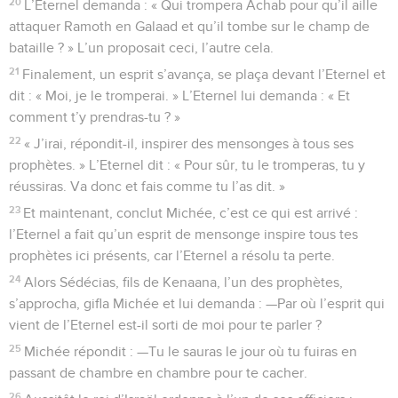
20
L’Eternel demanda : « Qui trompera Achab pour qu’il aille
attaquer Ramoth en Galaad et qu’il tombe sur le champ de
bataille ? » L’un proposait ceci, l’autre cela.
21
Finalement, un esprit s’avança, se plaça devant l’Eternel et
dit : « Moi, je le tromperai. » L’Eternel lui demanda : « Et
comment t’y prendras-tu ? »
22
« J’irai, répondit-il, inspirer des mensonges à tous ses
prophètes. » L’Eternel dit : « Pour sûr, tu le tromperas, tu y
réussiras. Va donc et fais comme tu l’as dit. »
23
Et maintenant, conclut Michée, c’est ce qui est arrivé :
l’Eternel a fait qu’un esprit de mensonge inspire tous tes
prophètes ici présents, car l’Eternel a résolu ta perte.
24
Alors Sédécias, fils de Kenaana, l’un des prophètes,
s’approcha, gifla Michée et lui demanda : —Par où l’esprit qui
vient de l’Eternel est-il sorti de moi pour te parler ?
25
Michée répondit : —Tu le sauras le jour où tu fuiras en
passant de chambre en chambre pour te cacher.
26