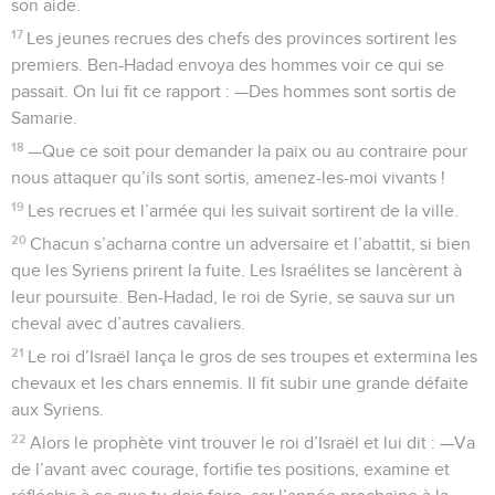
son aide.
17
Les jeunes recrues des chefs des provinces sortirent les
premiers. Ben-Hadad envoya des hommes voir ce qui se
passait. On lui fit ce rapport : —Des hommes sont sortis de
Samarie.
18
—Que ce soit pour demander la paix ou au contraire pour
nous attaquer qu’ils sont sortis, amenez-les-moi vivants !
19
Les recrues et l’armée qui les suivait sortirent de la ville.
20
Chacun s’acharna contre un adversaire et l’abattit, si bien
que les Syriens prirent la fuite. Les Israélites se lancèrent à
leur poursuite. Ben-Hadad, le roi de Syrie, se sauva sur un
cheval avec d’autres cavaliers.
21
Le roi d’Israël lança le gros de ses troupes et extermina les
chevaux et les chars ennemis. Il fit subir une grande défaite
aux Syriens.
22
Alors le prophète vint trouver le roi d’Israël et lui dit : —Va
de l’avant avec courage, fortifie tes positions, examine et