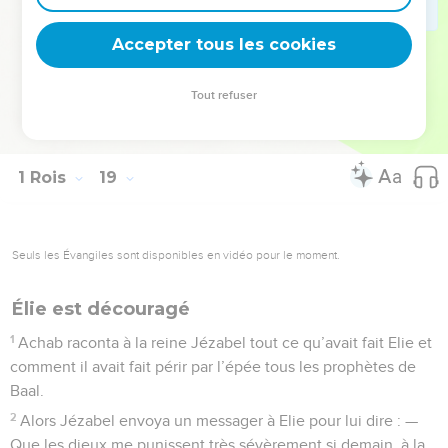
des reins et courut devant le char du roi Achab jusqu’à
Accepter tous les cookies
l’entrée de Jizréel.
La Bible Du Semeur Copyright © 1992, 1999 by Biblica, Inc.® Used by permission.
Tout refuser
All rights reserved worldwide.
1 Rois
19
Seuls les Évangiles sont disponibles en vidéo pour le moment.
Élie est découragé
1
Achab raconta à la reine Jézabel tout ce qu’avait fait Elie et
comment il avait fait périr par l’épée tous les prophètes de
Baal.
2
Alors Jézabel envoya un messager à Elie pour lui dire : —
Que les dieux me punissent très sévèrement si demain, à la