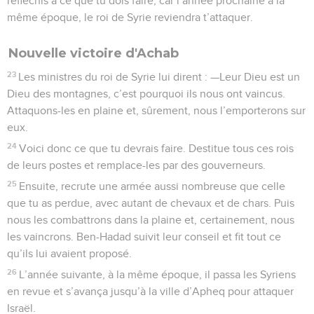
réfléchis à ce que tu dois faire, car l’année prochaine à la
même époque, le roi de Syrie reviendra t’attaquer.
Nouvelle victoire d'Achab
23
Les ministres du roi de Syrie lui dirent : —Leur Dieu est un
Dieu des montagnes, c’est pourquoi ils nous ont vaincus.
Attaquons-les en plaine et, sûrement, nous l’emporterons sur
eux.
24
Voici donc ce que tu devrais faire. Destitue tous ces rois
de leurs postes et remplace-les par des gouverneurs.
25
Ensuite, recrute une armée aussi nombreuse que celle
que tu as perdue, avec autant de chevaux et de chars. Puis
nous les combattrons dans la plaine et, certainement, nous
les vaincrons. Ben-Hadad suivit leur conseil et fit tout ce
qu’ils lui avaient proposé.
26
L’année suivante, à la même époque, il passa les Syriens
en revue et s’avança jusqu’à la ville d’Apheq pour attaquer
Israël.