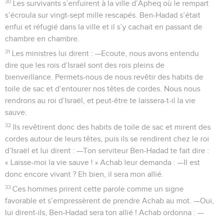
30
Les survivants s’enfuirent à la ville d’Apheq où le rempart
s’écroula sur vingt-sept mille rescapés. Ben-Hadad s’était
enfui et réfugié dans la ville et il s’y cachait en passant de
chambre en chambre.
31
Les ministres lui dirent : —Ecoute, nous avons entendu
dire que les rois d’Israël sont des rois pleins de
bienveillance. Permets-nous de nous revêtir des habits de
toile de sac et d’entourer nos têtes de cordes. Nous nous
rendrons au roi d’Israël, et peut-être te laissera-t-il la vie
sauve.
32
Ils revêtirent donc des habits de toile de sac et mirent des
cordes autour de leurs têtes, puis ils se rendirent chez le roi
d’Israël et lui dirent : —Ton serviteur Ben-Hadad te fait dire :
« Laisse-moi la vie sauve ! » Achab leur demanda : —Il est
donc encore vivant ? Eh bien, il sera mon allié.
33
Ces hommes prirent cette parole comme un signe
favorable et s’empressèrent de prendre Achab au mot. —Oui,
lui dirent-ils, Ben-Hadad sera ton allié ! Achab ordonna : —