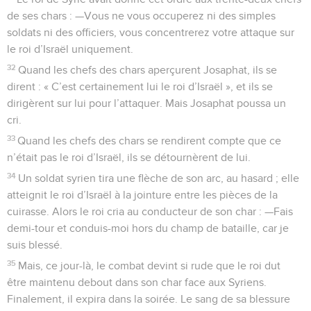
de ses chars : —Vous ne vous occuperez ni des simples
soldats ni des officiers, vous concentrerez votre attaque sur
le roi d’Israël uniquement.
32
Quand les chefs des chars aperçurent Josaphat, ils se
dirent : « C’est certainement lui le roi d’Israël », et ils se
dirigèrent sur lui pour l’attaquer. Mais Josaphat poussa un
cri.
33
Quand les chefs des chars se rendirent compte que ce
n’était pas le roi d’Israël, ils se détournèrent de lui.
34
Un soldat syrien tira une flèche de son arc, au hasard ; elle
atteignit le roi d’Israël à la jointure entre les pièces de la
cuirasse. Alors le roi cria au conducteur de son char : —Fais
demi-tour et conduis-moi hors du champ de bataille, car je
suis blessé.
35
Mais, ce jour-là, le combat devint si rude que le roi dut
être maintenu debout dans son char face aux Syriens.
Finalement, il expira dans la soirée. Le sang de sa blessure