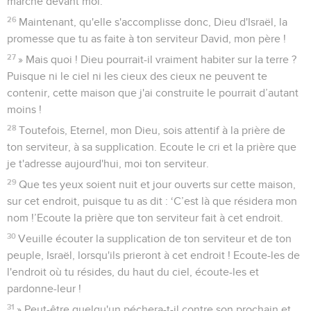
marché devant moi.’
26
Maintenant, qu'elle s'accomplisse donc, Dieu d'Israël, la
promesse que tu as faite à ton serviteur David, mon père !
27
» Mais quoi ! Dieu pourrait-il vraiment habiter sur la terre ?
Puisque ni le ciel ni les cieux des cieux ne peuvent te
contenir, cette maison que j'ai construite le pourrait d’autant
moins !
28
Toutefois, Eternel, mon Dieu, sois attentif à la prière de
ton serviteur, à sa supplication. Ecoute le cri et la prière que
je t'adresse aujourd'hui, moi ton serviteur.
29
Que tes yeux soient nuit et jour ouverts sur cette maison,
sur cet endroit, puisque tu as dit : ‘C’est là que résidera mon
nom !’Ecoute la prière que ton serviteur fait à cet endroit.
30
Veuille écouter la supplication de ton serviteur et de ton
peuple, Israël, lorsqu'ils prieront à cet endroit ! Ecoute-les de
l'endroit où tu résides, du haut du ciel, écoute-les et
pardonne-leur !
31
» Peut-être quelqu'un péchera-t-il contre son prochain et