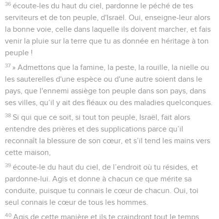
36
écoute-les du haut du ciel, pardonne le péché de tes
serviteurs et de ton peuple, d'Israël. Oui, enseigne-leur alors
la bonne voie, celle dans laquelle ils doivent marcher, et fais
venir la pluie sur la terre que tu as donnée en héritage à ton
peuple !
37
» Admettons que la famine, la peste, la rouille, la nielle ou
les sauterelles d'une espèce ou d'une autre soient dans le
pays, que l'ennemi assiège ton peuple dans son pays, dans
ses villes, qu’il y ait des fléaux ou des maladies quelconques.
38
Si qui que ce soit, si tout ton peuple, Israël, fait alors
entendre des prières et des supplications parce qu’il
reconnaît la blessure de son cœur, et s’il tend les mains vers
cette maison,
39
écoute-le du haut du ciel, de l’endroit où tu résides, et
pardonne-lui. Agis et donne à chacun ce que mérite sa
conduite, puisque tu connais le cœur de chacun. Oui, toi
seul connais le cœur de tous les hommes.
40
Agis de cette manière et ils te craindront tout le temps