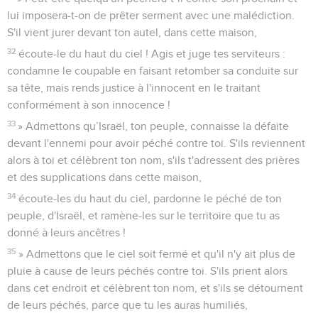
lui imposera-t-on de prêter serment avec une malédiction.
S'il vient jurer devant ton autel, dans cette maison,
32
écoute-le du haut du ciel ! Agis et juge tes serviteurs :
condamne le coupable en faisant retomber sa conduite sur
sa tête, mais rends justice à l'innocent en le traitant
conformément à son innocence !
33
» Admettons qu’Israël, ton peuple, connaisse la défaite
devant l'ennemi pour avoir péché contre toi. S'ils reviennent
alors à toi et célèbrent ton nom, s'ils t'adressent des prières
et des supplications dans cette maison,
34
écoute-les du haut du ciel, pardonne le péché de ton
peuple, d'Israël, et ramène-les sur le territoire que tu as
donné à leurs ancêtres !
35
» Admettons que le ciel soit fermé et qu'il n'y ait plus de
pluie à cause de leurs péchés contre toi. S'ils prient alors
dans cet endroit et célèbrent ton nom, et s'ils se détournent
de leurs péchés, parce que tu les auras humiliés,