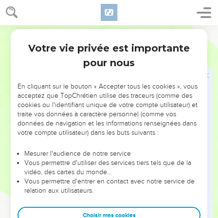
d'olives vierge. Voilà ce que Salomon donna chaque année à
Hiram.
26
L'Eternel avait donné de la sagesse à Salomon, comme il
Segond 21
le lui avait promis. La paix régna entre Hiram et lui, et ils
Votre vie privée est importante
1 Rois
5
firent alliance ensemble.
pour nous
Salomon organise les travaux obligatoires
En cliquant sur le bouton « Accepter tous les cookies », vous
27
Le roi Salomon leva sur tout Israël 30'000 hommes de
acceptez que TopChrétien utilise des traceurs (comme des
cookies ou l'identifiant unique de votre compte utilisateur) et
corvée.
traite vos données à caractère personnel (comme vos
28
Il les envoya au Liban, 10'000 par mois alternativement. Ils
données de navigation et les informations renseignées dans
étaient un mois au Liban et deux mois chez eux. Adoniram
votre compte utilisateur) dans les buts suivants :
était responsable de ces hommes.
Mesurer l'audience de notre service
29
Salomon disposait encore de 70'000 hommes pour porter
Vous permettre d'utiliser des services tiers tels que de la
les fardeaux et de 80'000 pour tailler les pierres dans la
vidéo, des cartes du monde…
Vous permettre d'entrer en contact avec notre service de
montagne,
relation aux utilisateurs.
30
sans compter les chefs. Ils étaient au nombre de 3300,
désignés par Salomon comme responsables des travaux et
Choisir mes cookies