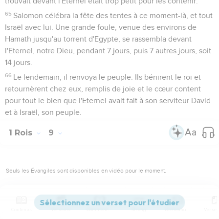
trouvait devant l'Eternel était trop petit pour les contenir.
65
Salomon célébra la fête des tentes à ce moment-là, et tout
Israël avec lui. Une grande foule, venue des environs de
Hamath jusqu'au torrent d'Egypte, se rassembla devant
l'Eternel, notre Dieu, pendant 7 jours, puis 7 autres jours, soit
14 jours.
66
Le lendemain, il renvoya le peuple. Ils bénirent le roi et
retournèrent chez eux, remplis de joie et le cœur content
pour tout le bien que l'Eternel avait fait à son serviteur David
et à Israël, son peuple.
1 Rois
9
Seuls les Évangiles sont disponibles en vidéo pour le moment.
Seconde apparition du Seigneur à Salomon
Contenus
Versions
Commentaires
Strong
Dictionnaire
1
Lorsque Salomon eut fini de construire la maison de