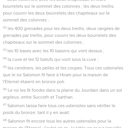
bourrelets sur le sommet des colonnes ; les deux treillis,
pour couvrir les deux bourrelets des chapiteaux sur le
sommet des colonnes ;
42
les 400 grenades pour les deux treillis, deux rangées de
grenades par treillis, pour couvrir les deux bourrelets des
chapiteaux sur le sommet des colonnes ;
43
les 10 bases avec les 10 bassins qui vont dessus ;
44
la cuve et les 12 bœufs qui vont sous la cuve ;
45
les cendriers, les pelles et les coupes. Tous ces ustensiles
que le roi Salomon fit faire à Hiram pour la maison de
l'Eternel étaient en bronze poli.
46
Le roi les fit fondre dans la plaine du Jourdain dans un sol
argileux, entre Succoth et Tsarthan.
47
Salomon laissa faire tous ces ustensiles sans vérifier le
poids du bronze, tant il y en avait.
48
Salomon fit encore tous les autres ustensiles pour la
maison de l'Eternel : l'autel en or ; la table en or sur laquelle