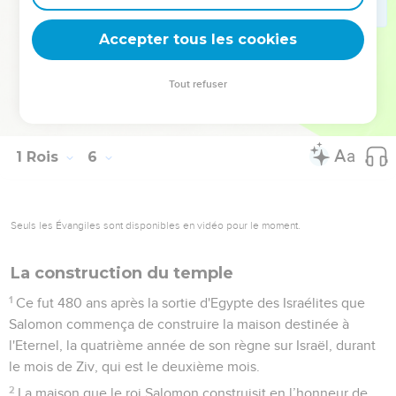
chargés de surveiller les ouvriers.
31
Le roi ordonna d'extraire de grandes et magnifiques pierres
Accepter tous les cookies
de taille pour les fondations du temple.
32
Les ouvriers de Salomon, ceux de Hiram et les artisans de
Tout refuser
Guebal les taillèrent. Ils préparèrent ainsi le bois et les
pierres nécessaires pour construire le temple.
1 Rois
6
Seuls les Évangiles sont disponibles en vidéo pour le moment.
La construction du temple
1
Ce fut 480 ans après la sortie d'Egypte des Israélites que
Salomon commença de construire la maison destinée à
l'Eternel, la quatrième année de son règne sur Israël, durant
le mois de Ziv, qui est le deuxième mois.
2
La maison que le roi Salomon construisit en l’honneur de