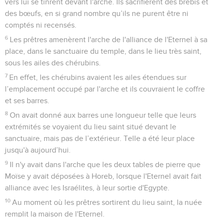
vers lui se tinrent devant l'arche. Ils sacrifièrent des brebis et
des bœufs, en si grand nombre qu’ils ne purent être ni
comptés ni recensés.
6
Les prêtres amenèrent l'arche de l'alliance de l'Eternel à sa
place, dans le sanctuaire du temple, dans le lieu très saint,
sous les ailes des chérubins.
7
En effet, les chérubins avaient les ailes étendues sur
l’emplacement occupé par l'arche et ils couvraient le coffre
et ses barres.
8
On avait donné aux barres une longueur telle que leurs
extrémités se voyaient du lieu saint situé devant le
sanctuaire, mais pas de l’extérieur. Telle a été leur place
jusqu'à aujourd’hui.
9
Il n'y avait dans l'arche que les deux tables de pierre que
Moïse y avait déposées à Horeb, lorsque l'Eternel avait fait
alliance avec les Israélites, à leur sortie d'Egypte.
10
Au moment où les prêtres sortirent du lieu saint, la nuée
remplit la maison de l'Eternel.