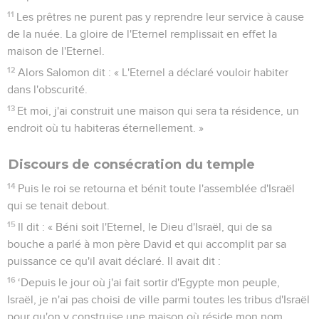
11
Les prêtres ne purent pas y reprendre leur service à cause
de la nuée. La gloire de l'Eternel remplissait en effet la
maison de l'Eternel.
12
Alors Salomon dit : « L'Eternel a déclaré vouloir habiter
dans l'obscurité.
13
Et moi, j'ai construit une maison qui sera ta résidence, un
endroit où tu habiteras éternellement. »
Discours de consécration du temple
14
Puis le roi se retourna et bénit toute l'assemblée d'Israël
qui se tenait debout.
15
Il dit : « Béni soit l'Eternel, le Dieu d'Israël, qui de sa
bouche a parlé à mon père David et qui accomplit par sa
puissance ce qu'il avait déclaré. Il avait dit :
16
‘Depuis le jour où j'ai fait sortir d'Egypte mon peuple,
Israël, je n'ai pas choisi de ville parmi toutes les tribus d'Israël
pour qu'on y construise une maison où réside mon nom,