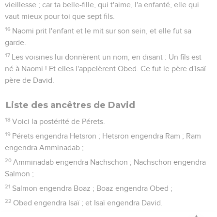
vieillesse ; car ta belle-fille, qui t'aime, l'a enfanté, elle qui
vaut mieux pour toi que sept fils.
16
Naomi prit l'enfant et le mit sur son sein, et elle fut sa
garde.
17
Les voisines lui donnèrent un nom, en disant : Un fils est
né à Naomi ! Et elles l'appelèrent Obed. Ce fut le père d'Isaï
père de David.
Liste des ancêtres de David
18
Voici la postérité de Pérets.
19
Pérets engendra Hetsron ; Hetsron engendra Ram ; Ram
engendra Amminadab ;
20
Amminadab engendra Nachschon ; Nachschon engendra
Salmon ;
21
Salmon engendra Boaz ; Boaz engendra Obed ;
22
Obed engendra Isaï ; et Isaï engendra David.