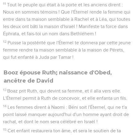
11
Tout le peuple qui était à la porte et les anciens dirent :
Nous en sommes témoins ! Que l'Éternel rende la femme qui
entre dans ta maison semblable à Rachel et à Léa, qui toutes
les deux ont bâti la maison d'Israël ! Manifeste ta force dans
Éphrata, et fais-toi un nom dans Bethléhem !
12
Puisse la postérité que l'Éternel te donnera par cette jeune
femme rendre ta maison semblable à la maison de Pérets,
qui fut enfanté à Juda par Tamar !
Booz épouse Ruth; naissance d'Obed,
ancêtre de David
13
Boaz prit Ruth, qui devint sa femme, et il alla vers elle.
L'Éternel permit à Ruth de concevoir, et elle enfanta un fils.
14
Les femmes dirent à Naomi : Béni soit l'Éternel, qui ne t'a
point laissé manquer aujourd'hui d'un homme ayant droit de
rachat, et dont le nom sera célébré en Israël !
15
Cet enfant restaurera ton âme, et sera le soutien de ta