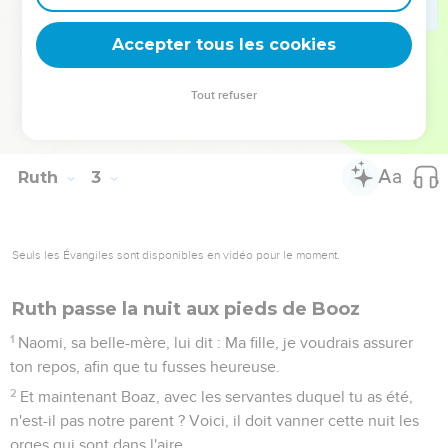
22
Et Naomi dit à Ruth, sa belle-fille : Il est bon, ma fille, que
tu sortes avec ses servantes, et qu'on ne te rencontre pas
Accepter tous les cookies
dans un autre champ.
23
Elle resta donc avec les servantes de Boaz, pour glaner,
Tout refuser
jusqu'à la fin de la moisson des orges et de la moisson du
froment. Et elle demeurait avec sa belle-mère.
Ruth
3
Seuls les Évangiles sont disponibles en vidéo pour le moment.
Ruth passe la nuit aux pieds de Booz
1
Naomi, sa belle-mère, lui dit : Ma fille, je voudrais assurer
ton repos, afin que tu fusses heureuse.
2
Et maintenant Boaz, avec les servantes duquel tu as été,
n'est-il pas notre parent ? Voici, il doit vanner cette nuit les
orges qui sont dans l'aire.