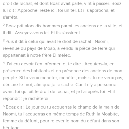
droit de rachat, et dont Boaz avait parlé, vint à passer. Boaz
lui dit : Approche, reste ici, toi un tel. Et il s'approcha, et
s'arrêta.
2
Boaz prit alors dix hommes parmi les anciens de la ville, et
il dit : Asseyez-vous ici. Et ils s'assirent.
3
Puis il dit à celui qui avait le droit de rachat : Naomi,
revenue du pays de Moab, a vendu la pièce de terre qui
appartenait à notre frère Élimélec.
4
J'ai cru devoir t'en informer, et te dire : Acquiers-la, en
présence des habitants et en présence des anciens de mon
peuple. Si tu veux racheter, rachète ; mais si tu ne veux pas,
déclare-le-moi, afin que je le sache. Car il n'y a personne
avant toi qui ait le droit de rachat, et je l'ai après toi. Et il
répondit : je rachèterai.
5
Boaz dit : Le jour où tu acquerras le champ de la main de
Naomi, tu l'acquerras en même temps de Ruth la Moabite,
femme du défunt, pour relever le nom du défunt dans son
héritage.