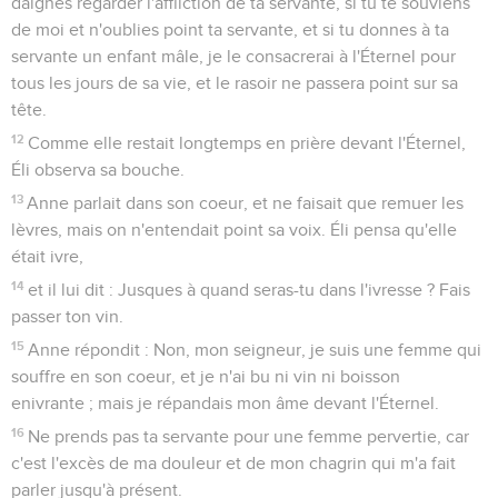
daignes regarder l'affliction de ta servante, si tu te souviens
de moi et n'oublies point ta servante, et si tu donnes à ta
servante un enfant mâle, je le consacrerai à l'Éternel pour
tous les jours de sa vie, et le rasoir ne passera point sur sa
tête.
12
Comme elle restait longtemps en prière devant l'Éternel,
Éli observa sa bouche.
13
Anne parlait dans son coeur, et ne faisait que remuer les
lèvres, mais on n'entendait point sa voix. Éli pensa qu'elle
était ivre,
14
et il lui dit : Jusques à quand seras-tu dans l'ivresse ? Fais
passer ton vin.
15
Anne répondit : Non, mon seigneur, je suis une femme qui
souffre en son coeur, et je n'ai bu ni vin ni boisson
enivrante ; mais je répandais mon âme devant l'Éternel.
16
Ne prends pas ta servante pour une femme pervertie, car
c'est l'excès de ma douleur et de mon chagrin qui m'a fait
parler jusqu'à présent.