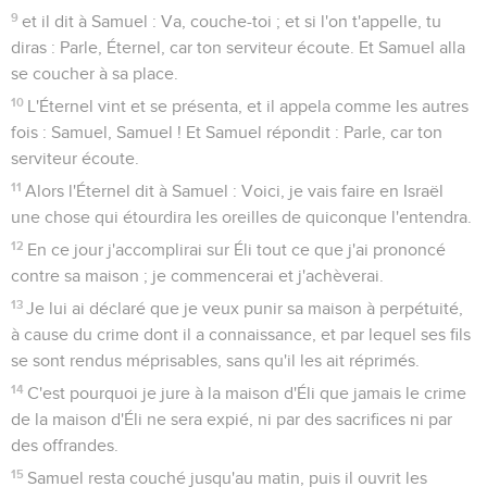
9
et il dit à Samuel : Va, couche-toi ; et si l'on t'appelle, tu
diras : Parle, Éternel, car ton serviteur écoute. Et Samuel alla
se coucher à sa place.
10
L'Éternel vint et se présenta, et il appela comme les autres
fois : Samuel, Samuel ! Et Samuel répondit : Parle, car ton
serviteur écoute.
11
Alors l'Éternel dit à Samuel : Voici, je vais faire en Israël
une chose qui étourdira les oreilles de quiconque l'entendra.
12
En ce jour j'accomplirai sur Éli tout ce que j'ai prononcé
contre sa maison ; je commencerai et j'achèverai.
13
Je lui ai déclaré que je veux punir sa maison à perpétuité,
à cause du crime dont il a connaissance, et par lequel ses fils
se sont rendus méprisables, sans qu'il les ait réprimés.
14
C'est pourquoi je jure à la maison d'Éli que jamais le crime
de la maison d'Éli ne sera expié, ni par des sacrifices ni par
des offrandes.
15
Samuel resta couché jusqu'au matin, puis il ouvrit les