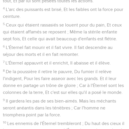
tout, Et par lui sont pesées toutes les actions.
4
L'arc des puissants est brisé, Et les faibles ont la force pour
ceinture.
5
Ceux qui étaient rassasiés se louent pour du pain, Et ceux
qui étaient affamés se reposent ; Même la stérile enfante
sept fois, Et celle qui avait beaucoup d'enfants est flétrie.
6
L'Éternel fait mourir et il fait vivre. Il fait descendre au
séjour des morts et il en fait remonter.
7
L'Éternel appauvrit et il enrichit, Il abaisse et il élève.
8
De la poussière il retire le pauvre, Du fumier il relève
l'indigent, Pour les faire asseoir avec les grands. Et il leur
donne en partage un trône de gloire ; Car à l'Éternel sont les
colonnes de la terre, Et c'est sur elles qu'il a posé le monde.
9
Il gardera les pas de ses bien-aimés. Mais les méchants
seront anéantis dans les ténèbres ; Car l'homme ne
triomphera point par la force.
10
Les ennemis de l'Éternel trembleront ; Du haut des cieux il