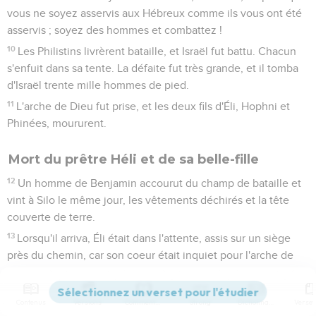
vous ne soyez asservis aux Hébreux comme ils vous ont été
asservis ; soyez des hommes et combattez !
10
Les Philistins livrèrent bataille, et Israël fut battu. Chacun
s'enfuit dans sa tente. La défaite fut très grande, et il tomba
d'Israël trente mille hommes de pied.
11
L'arche de Dieu fut prise, et les deux fils d'Éli, Hophni et
Phinées, moururent.
Mort du prêtre Héli et de sa belle-fille
12
Un homme de Benjamin accourut du champ de bataille et
vint à Silo le même jour, les vêtements déchirés et la tête
couverte de terre.
13
Lorsqu'il arriva, Éli était dans l'attente, assis sur un siège
près du chemin, car son coeur était inquiet pour l'arche de
Dieu. A son entrée dans la ville, cet homme donna la
nouvelle, et toute la ville poussa des cris.
Contenus
Versions
Commentaires
Strong
Dictionnaire
14
Éli, entendant ces cris, dit : Que signifie ce tumulte ? Et