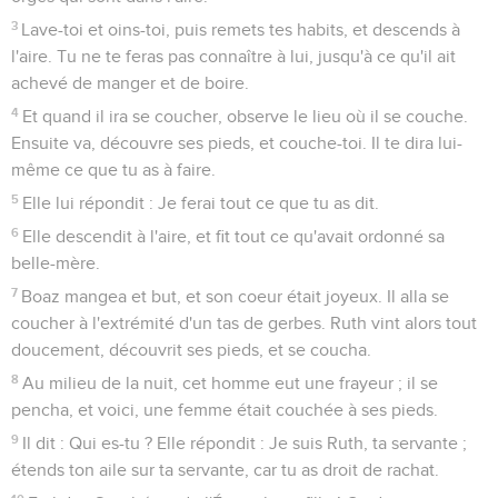
3
Lave-toi et oins-toi, puis remets tes habits, et descends à
l'aire. Tu ne te feras pas connaître à lui, jusqu'à ce qu'il ait
achevé de manger et de boire.
4
Et quand il ira se coucher, observe le lieu où il se couche.
Ensuite va, découvre ses pieds, et couche-toi. Il te dira lui-
même ce que tu as à faire.
5
Elle lui répondit : Je ferai tout ce que tu as dit.
6
Elle descendit à l'aire, et fit tout ce qu'avait ordonné sa
belle-mère.
7
Boaz mangea et but, et son coeur était joyeux. Il alla se
coucher à l'extrémité d'un tas de gerbes. Ruth vint alors tout
doucement, découvrit ses pieds, et se coucha.
8
Au milieu de la nuit, cet homme eut une frayeur ; il se
pencha, et voici, une femme était couchée à ses pieds.
9
Il dit : Qui es-tu ? Elle répondit : Je suis Ruth, ta servante ;
étends ton aile sur ta servante, car tu as droit de rachat.