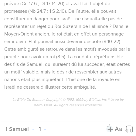
prévue (Gn 17.6 ; Dt 17.14-20) et avait fait l’objet de
promesses (Nb 24.7 ; 1 S 2.10). De l’autre, elle pouvait
constituer un danger pour Israël : ne risquait-elle pas de
représenter un rejet du Roi-Suzerain de l’alliance ? Dans le
Moyen-Orient ancien, le roi était en effet un personnage
semi-divin. Et il pouvait aussi devenir despote (8.10-22).
Cette ambiguïté se retrouve dans les motifs invoqués par le
peuple pour avoir un roi (8.5). La conduite répréhensible
des fils de Samuel, qui auraient dû lui succéder, était certes
un motif valable, mais le désir de ressembler aux autres
nations était plus inquiétant. L’histoire de la royauté en
Israël ne cessera d’illustrer cette ambiguïté.
La Bible Du Semeur Copyright © 1992, 1999 by Biblica, Inc.® Used by
permission. All rights reserved worldwide.
1 Samuel
1