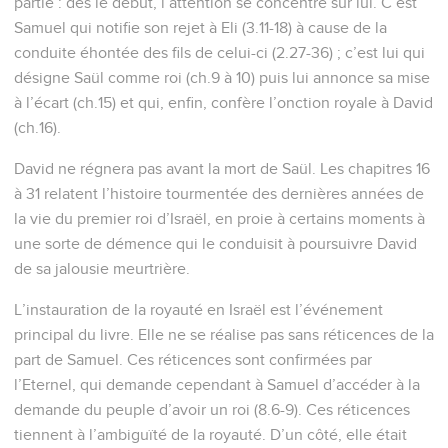
partie : dès le début, l’attention se concentre sur lui. C’est
Samuel qui notifie son rejet à Eli (3.11-18) à cause de la
conduite éhontée des fils de celui-ci (2.27-36) ; c’est lui qui
désigne Saül comme roi (ch.9 à 10) puis lui annonce sa mise
à l’écart (ch.15) et qui, enfin, confère l’onction royale à David
(ch.16).
David ne régnera pas avant la mort de Saül. Les chapitres 16
à 31 relatent l’histoire tourmentée des dernières années de
la vie du premier roi d’Israël, en proie à certains moments à
une sorte de démence qui le conduisit à poursuivre David
de sa jalousie meurtrière.
L’instauration de la royauté en Israël est l’événement
principal du livre. Elle ne se réalise pas sans réticences de la
part de Samuel. Ces réticences sont confirmées par
l’Eternel, qui demande cependant à Samuel d’accéder à la
demande du peuple d’avoir un roi (8.6-9). Ces réticences
tiennent à l’ambiguïté de la royauté. D’un côté, elle était