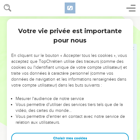
que vous la laisserez glaner, sans lui faire de reproches.
17
Elle glana dans le champ jusqu'au soir, et elle battit ce
Segond 1910
qu'elle avait glané. Il y eut environ un épha d'orge.
Votre vie privée est importante
18
Elle l'emporta et rentra dans la ville, et sa belle-mère vit ce
Ruth
2
qu'elle avait glané. Elle sortit aussi les restes de son repas, et
pour nous
les lui donna.
19
Sa belle-mère lui dit : Où as-tu glané aujourd'hui, et où as-
En cliquant sur le bouton « Accepter tous les cookies », vous
acceptez que TopChrétien utilise des traceurs (comme des
tu travaillé ? Béni soit celui qui s'est intéressé à toi ! Et Ruth
cookies ou l'identifiant unique de votre compte utilisateur) et
fit connaître à sa belle mère chez qui elle avait travaillé :
traite vos données à caractère personnel (comme vos
L'homme chez qui j'ai travaillé aujourd'hui, dit-elle, s'appelle
données de navigation et les informations renseignées dans
Boaz.
votre compte utilisateur) dans les buts suivants :
20
Naomi dit à sa belle-fille : Qu'il soit béni de l'Éternel, qui se
Mesurer l'audience de notre service
montre miséricordieux pour les vivants comme il le fut pour
Vous permettre d'utiliser des services tiers tels que de la
ceux qui sont morts ! Cet homme est notre parent, lui dit
vidéo, des cartes du monde…
Vous permettre d'entrer en contact avec notre service de
encore Naomi, il est de ceux qui ont sur nous droit de rachat.
relation aux utilisateurs.
21
Ruth la Moabite ajouta : Il m'a dit aussi : Reste avec mes
serviteurs, jusqu'à ce qu'ils aient achevé toute ma moisson.
Choisir mes cookies