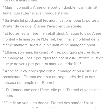
filles qu'il avait d'elle.
5
Mais il donnait à Anne une portion double ; car il aimait
Anne, que l'Éternel avait rendue stérile.
6
Sa rivale lui prodiguait les mortifications, pour la porter à
s'irriter de ce que l'Éternel l'avait rendue stérile.
7
Et toutes les années il en était ainsi. Chaque fois qu'Anne
montait à la maison de l'Éternel, Peninna la mortifiait de la
même manière. Alors elle pleurait et ne mangeait point.
8
Elkana, son mari, lui disait : Anne, pourquoi pleures-tu, et
ne manges-tu pas ? pourquoi ton coeur est-il attristé ? Est-ce
que je ne vaux pas pour toi mieux que dix fils ?
9
Anne se leva, après que l'on eut mangé et bu à Silo. Le
sacrificateur Éli était assis sur un siège, près de l'un des
poteaux du temple de l'Éternel.
10
Et, l'amertume dans l'âme, elle pria l'Éternel et versa des
pleurs.
11
Elle fit un voeu, en disant : Éternel des armées ! si tu