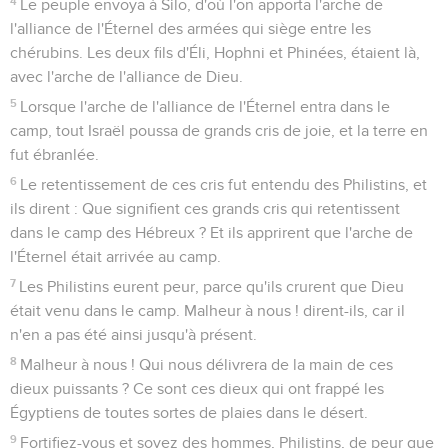
4
Le peuple envoya à Silo, d'où l'on apporta l'arche de
l'alliance de l'Éternel des armées qui siège entre les
chérubins. Les deux fils d'Éli, Hophni et Phinées, étaient là,
avec l'arche de l'alliance de Dieu.
5
Lorsque l'arche de l'alliance de l'Éternel entra dans le
camp, tout Israël poussa de grands cris de joie, et la terre en
fut ébranlée.
6
Le retentissement de ces cris fut entendu des Philistins, et
ils dirent : Que signifient ces grands cris qui retentissent
dans le camp des Hébreux ? Et ils apprirent que l'arche de
l'Éternel était arrivée au camp.
7
Les Philistins eurent peur, parce qu'ils crurent que Dieu
était venu dans le camp. Malheur à nous ! dirent-ils, car il
n'en a pas été ainsi jusqu'à présent.
8
Malheur à nous ! Qui nous délivrera de la main de ces
dieux puissants ? Ce sont ces dieux qui ont frappé les
Égyptiens de toutes sortes de plaies dans le désert.
9
Fortifiez-vous et soyez des hommes, Philistins, de peur que