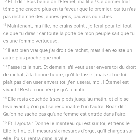
10
Et il dit : Sois bénie de l'Éternel, ma fille ! Ce dernier trait
témoigne encore plus en ta faveur que le premier, car tu n'as
pas recherché des jeunes gens, pauvres ou riches.
11
Maintenant, ma fille, ne crains point ; je ferai pour toi tout
ce que tu diras ; car toute la porte de mon peuple sait que tu
es une femme vertueuse.
12
Il est bien vrai que j'ai droit de rachat, mais il en existe un
autre plus proche que moi.
13
Passe ici la nuit. Et demain, s'il veut user envers toi du droit
de rachat, à la bonne heure, qu'il le fasse ; mais s'il ne lui
plaît pas d'en user envers toi, j'en userai, moi, l'Éternel est
vivant ! Reste couchée jusqu'au matin.
14
Elle resta couchée à ses pieds jusqu'au matin, et elle se
leva avant qu'on pût se reconnaître l'un l'autre. Boaz dit :
Qu'on ne sache pas qu'une femme est entrée dans l'aire.
15
Et il ajouta : Donne le manteau qui est sur toi, et tiens-le.
Elle le tint, et il mesura six mesures d'orge, qu'il chargea sur
elle. Puis il rentra dans la ville.