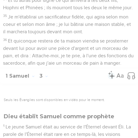
Et tu auras pour signe ce qui arrivera à tes deux fils,
Hophni et Phinées ; ils mourront tous les deux le même jour.
35
Je m'établirai un sacrificateur fidèle, qui agira selon mon
coeur et selon mon âme ; je lui bâtirai une maison stable, et
il marchera toujours devant mon oint.
36
Et quiconque restera de ta maison viendra se prosterner
devant lui pour avoir une pièce d'argent et un morceau de
pain, et dira : Attache-moi, je te prie, à l'une des fonctions du
sacerdoce, afin que j'aie un morceau de pain à manger.
1 Samuel
3
Seuls les Évangiles sont disponibles en vidéo pour le moment.
Dieu établit Samuel comme prophète
1
Le jeune Samuel était au service de l'Éternel devant Éli. La
parole de l'Éternel était rare en ce temps-là, les visions