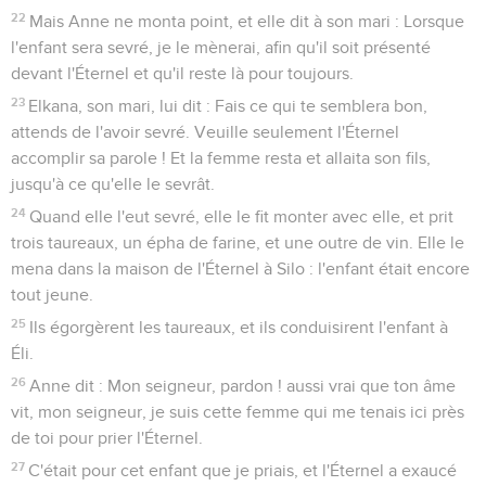
22
Mais Anne ne monta point, et elle dit à son mari : Lorsque
l'enfant sera sevré, je le mènerai, afin qu'il soit présenté
devant l'Éternel et qu'il reste là pour toujours.
23
Elkana, son mari, lui dit : Fais ce qui te semblera bon,
attends de l'avoir sevré. Veuille seulement l'Éternel
accomplir sa parole ! Et la femme resta et allaita son fils,
jusqu'à ce qu'elle le sevrât.
24
Quand elle l'eut sevré, elle le fit monter avec elle, et prit
trois taureaux, un épha de farine, et une outre de vin. Elle le
mena dans la maison de l'Éternel à Silo : l'enfant était encore
tout jeune.
25
Ils égorgèrent les taureaux, et ils conduisirent l'enfant à
Éli.
26
Anne dit : Mon seigneur, pardon ! aussi vrai que ton âme
vit, mon seigneur, je suis cette femme qui me tenais ici près
de toi pour prier l'Éternel.
27
C'était pour cet enfant que je priais, et l'Éternel a exaucé