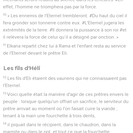
effet, l'homme ne triomphera pas par la force.
10
» Les ennemis de l'Eternel trembleront. #Du haut du ciel il
fera gronder son tonnerre contre eux. #L'Eternel jugera les
extrémités de la terre. #Il donnera la puissance à son roi #et
il relèvera la force de celui qu’il a désigné par onction. »
11
Elkana repartit chez lui à Rama et l'enfant resta au service
de l'Eternel devant le prêtre Eli.
Les fils d'Héli
12
Les fils d'Eli étaient des vauriens qui ne connaissaient pas
l'Eternel.
13
Voici quelle était la manière d'agir de ces prêtres envers le
peuple : lorsque quelqu'un offrait un sacrifice, le serviteur du
prêtre arrivait au moment où l'on faisait cuire la viande ;
tenant à la main une fourchette à trois dents,
14
il piquait dans le récipient, dans le chaudron, dans la
marmite ou dans le pot, et tout ce que la fourchette