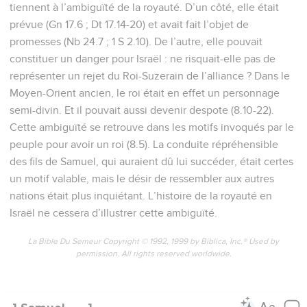
tiennent à l’ambiguïté de la royauté. D’un côté, elle était
prévue (Gn 17.6 ; Dt 17.14-20) et avait fait l’objet de
promesses (Nb 24.7 ; 1 S 2.10). De l’autre, elle pouvait
constituer un danger pour Israël : ne risquait-elle pas de
représenter un rejet du Roi-Suzerain de l’alliance ? Dans le
Moyen-Orient ancien, le roi était en effet un personnage
semi-divin. Et il pouvait aussi devenir despote (8.10-22).
Cette ambiguïté se retrouve dans les motifs invoqués par le
peuple pour avoir un roi (8.5). La conduite répréhensible
des fils de Samuel, qui auraient dû lui succéder, était certes
un motif valable, mais le désir de ressembler aux autres
nations était plus inquiétant. L’histoire de la royauté en
Israël ne cessera d’illustrer cette ambiguïté.
La Bible Du Semeur Copyright © 1992, 1999 by Biblica, Inc.® Used by
permission. All rights reserved worldwide.