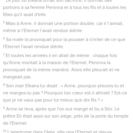
Le jour où Elkana offrait son sacrifice, il donnait des
portions à sa femme Peninna et à tous les fils et à toutes les
filles qu'il avait d'elle.
5
Mais à Anne, il donnait une portion double, car il l’aimait,
même si l'Eternel l’avait rendue stérile.
6
Sa rivale la provoquait pour la pousser à s'irriter de ce que
l'Eternel l'avait rendue stérile.
7
Et toutes les années il en allait de même : chaque fois
qu'Anne montait à la maison de l'Eternel, Peninna la
provoquait de la même manière. Alors elle pleurait et ne
mangeait pas.
8
Son mari Elkana lui disait : « Anne, pourquoi pleures-tu et
ne manges-tu pas ? Pourquoi ton cœur est-il attristé ? Est-ce
que je ne vaux pas pour toi mieux que dix fils ? »
9
Anne se leva, après que l'on eut mangé et bu à Silo. Le
prêtre Eli était assis sur son siège, près de la porte du temple
de l'Eternel.
10
L'amertume dans l'âme, elle pria l'Eternel et pleura