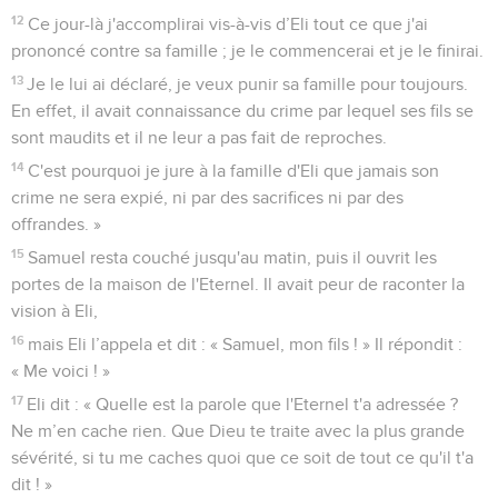
12
Ce jour-là j'accomplirai vis-à-vis d’Eli tout ce que j'ai
prononcé contre sa famille ; je le commencerai et je le finirai.
13
Je le lui ai déclaré, je veux punir sa famille pour toujours.
En effet, il avait connaissance du crime par lequel ses fils se
sont maudits et il ne leur a pas fait de reproches.
14
C'est pourquoi je jure à la famille d'Eli que jamais son
crime ne sera expié, ni par des sacrifices ni par des
offrandes. »
15
Samuel resta couché jusqu'au matin, puis il ouvrit les
portes de la maison de l'Eternel. Il avait peur de raconter la
vision à Eli,
16
mais Eli l’appela et dit : « Samuel, mon fils ! » Il répondit :
« Me voici ! »
17
Eli dit : « Quelle est la parole que l'Eternel t'a adressée ?
Ne m’en cache rien. Que Dieu te traite avec la plus grande
sévérité, si tu me caches quoi que ce soit de tout ce qu'il t'a
dit ! »