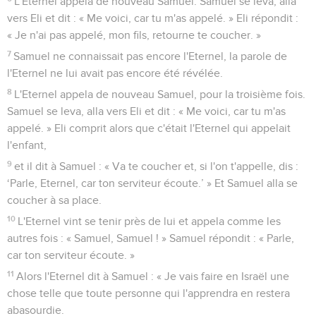
L'Eternel appela de nouveau Samuel. Samuel se leva, alla
vers Eli et dit : « Me voici, car tu m'as appelé. » Eli répondit :
« Je n'ai pas appelé, mon fils, retourne te coucher. »
7
Samuel ne connaissait pas encore l'Eternel, la parole de
l'Eternel ne lui avait pas encore été révélée.
8
L'Eternel appela de nouveau Samuel, pour la troisième fois.
Samuel se leva, alla vers Eli et dit : « Me voici, car tu m'as
appelé. » Eli comprit alors que c'était l'Eternel qui appelait
l'enfant,
9
et il dit à Samuel : « Va te coucher et, si l'on t'appelle, dis :
‘Parle, Eternel, car ton serviteur écoute.’ » Et Samuel alla se
coucher à sa place.
10
L'Eternel vint se tenir près de lui et appela comme les
autres fois : « Samuel, Samuel ! » Samuel répondit : « Parle,
car ton serviteur écoute. »
11
Alors l'Eternel dit à Samuel : « Je vais faire en Israël une
chose telle que toute personne qui l'apprendra en restera
abasourdie.