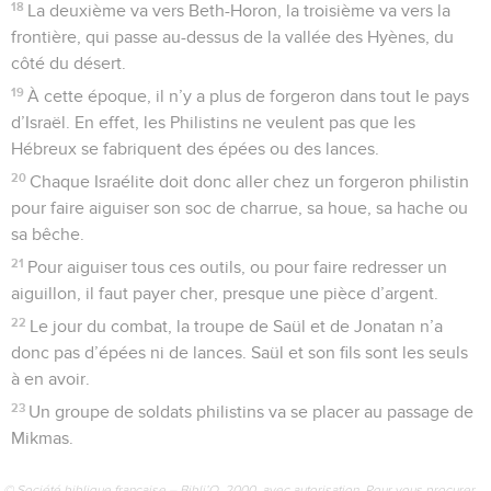
18
La deuxième va vers Beth-Horon, la troisième va vers la
frontière, qui passe au-dessus de la vallée des Hyènes, du
côté du désert.
19
À cette époque, il n’y a plus de forgeron dans tout le pays
d’Israël. En effet, les Philistins ne veulent pas que les
Hébreux se fabriquent des épées ou des lances.
20
Chaque Israélite doit donc aller chez un forgeron philistin
pour faire aiguiser son soc de charrue, sa houe, sa hache ou
sa bêche.
21
Pour aiguiser tous ces outils, ou pour faire redresser un
aiguillon, il faut payer cher, presque une pièce d’argent.
22
Le jour du combat, la troupe de Saül et de Jonatan n’a
donc pas d’épées ni de lances. Saül et son fils sont les seuls
à en avoir.
23
Un groupe de soldats philistins va se placer au passage de
Mikmas.
© Société biblique française – Bibli’O, 2000, avec autorisation. Pour vous procurer