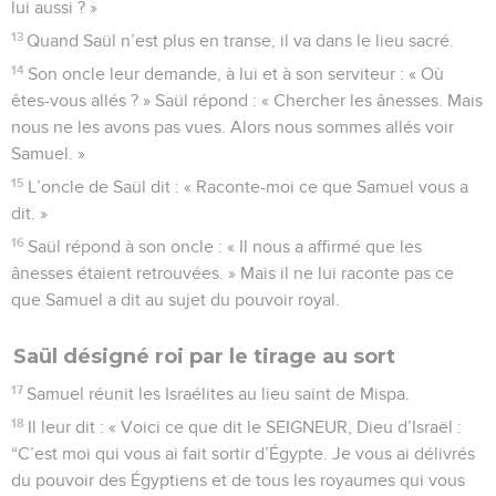
lui aussi ? »
13
Quand Saül n’est plus en transe, il va dans le lieu sacré.
14
Son oncle leur demande, à lui et à son serviteur : « Où
êtes-vous allés ? » Saül répond : « Chercher les ânesses. Mais
nous ne les avons pas vues. Alors nous sommes allés voir
Samuel. »
15
L’oncle de Saül dit : « Raconte-moi ce que Samuel vous a
dit. »
16
Saül répond à son oncle : « Il nous a affirmé que les
ânesses étaient retrouvées. » Mais il ne lui raconte pas ce
que Samuel a dit au sujet du pouvoir royal.
Saül désigné roi par le tirage au sort
17
Samuel réunit les Israélites au lieu saint de Mispa.
18
Il leur dit : « Voici ce que dit le SEIGNEUR, Dieu d’Israël :
“C’est moi qui vous ai fait sortir d’Égypte. Je vous ai délivrés
du pouvoir des Égyptiens et de tous les royaumes qui vous