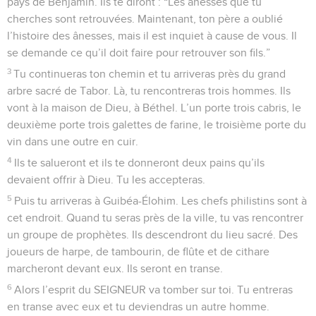
pays de Benjamin. Ils te diront : “Les ânesses que tu
cherches sont retrouvées. Maintenant, ton père a oublié
l’histoire des ânesses, mais il est inquiet à cause de vous. Il
se demande ce qu’il doit faire pour retrouver son fils.”
3
Tu continueras ton chemin et tu arriveras près du grand
arbre sacré de Tabor. Là, tu rencontreras trois hommes. Ils
vont à la maison de Dieu, à Béthel. L’un porte trois cabris, le
deuxième porte trois galettes de farine, le troisième porte du
vin dans une outre en cuir.
4
Ils te salueront et ils te donneront deux pains qu’ils
devaient offrir à Dieu. Tu les accepteras.
5
Puis tu arriveras à Guibéa-Élohim. Les chefs philistins sont à
cet endroit. Quand tu seras près de la ville, tu vas rencontrer
un groupe de prophètes. Ils descendront du lieu sacré. Des
joueurs de harpe, de tambourin, de flûte et de cithare
marcheront devant eux. Ils seront en transe.
6
Alors l’esprit du SEIGNEUR va tomber sur toi. Tu entreras
en transe avec eux et tu deviendras un autre homme.