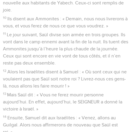
nouvelle aux habitants de Yabech. Ceux-ci sont remplis de
joie.
10
Ils disent aux Ammonites : « Demain, nous nous livrerons à
vous, et vous ferez de nous ce que vous voudrez. »
11
Le jour suivant, Saül divise son armée en trois groupes. Ils
vont dans le camp ennemi avant la fin de la nuit. Ils tuent des
Ammonites jusqu’à l’heure la plus chaude de la journée.
Ceux qui sont encore en vie vont de tous côtés, et il n’en
reste pas deux ensemble.
12
Alors les Israélites disent à Samuel : « Où sont ceux qui ne
voulaient pas que Saül soit notre roi ? Livrez-nous ces gens-
là, nous allons les faire mourir ! »
13
Mais Saül dit : « Vous ne ferez mourir personne
aujourd’hui. En effet, aujourd’hui, le SEIGNEUR a donné la
victoire à Israël. »
14
Ensuite, Samuel dit aux Israélites : « Venez, allons au
Guilgal. Alors nous affirmerons de nouveau que Saül est
roi. »