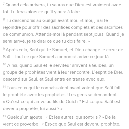
7
Quand cela arrivera, tu sauras que Dieu est vraiment avec
toi. Tu feras alors ce qu’il y aura à faire.
8
Tu descendras au Guilgal avant moi. Et moi, j’irai te
rejoindre pour offrir des sacrifices complets et des sacrifices
de communion. Attends-moi là pendant sept jours. Quand je
serai arrivé, je te dirai ce que tu dois faire. »
9
Après cela, Saül quitte Samuel, et Dieu change le cœur de
Saül. Tout ce que Samuel a annoncé arrive ce jour-là.
10
Ainsi, quand Saül et le serviteur arrivent à Guibéa, un
groupe de prophètes vient à leur rencontre. L’esprit de Dieu
descend sur Saül, et Saül entre en transe avec eux.
11
Tous ceux qui le connaissaient avant voient que Saül fait
le prophète avec les prophètes ! Les gens se demandent :
« Qu’est-ce qui arrive au fils de Quich ? Est-ce que Saül est
devenu prophète, lui aussi ? »
12
Quelqu’un ajoute : « Et les autres, qui sont-ils ? » De là
vient ce proverbe : « Est-ce que Saül est devenu prophète,