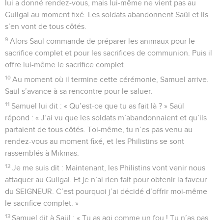
lui a donné rendez-vous, mais lui-même ne vient pas au
Guilgal au moment fixé. Les soldats abandonnent Saül et ils
s’en vont de tous côtés.
9
Alors Saül commande de préparer les animaux pour le
sacrifice complet et pour les sacrifices de communion. Puis il
offre lui-même le sacrifice complet.
10
Au moment où il termine cette cérémonie, Samuel arrive.
Saül s’avance à sa rencontre pour le saluer.
11
Samuel lui dit : « Qu’est-ce que tu as fait là ? » Saül
répond : « J’ai vu que les soldats m’abandonnaient et qu’ils
partaient de tous côtés. Toi-même, tu n’es pas venu au
rendez-vous au moment fixé, et les Philistins se sont
rassemblés à Mikmas.
12
Je me suis dit : Maintenant, les Philistins vont venir nous
attaquer au Guilgal. Et je n’ai rien fait pour obtenir la faveur
du SEIGNEUR. C’est pourquoi j’ai décidé d’offrir moi-même
le sacrifice complet. »
13
Samuel dit à Saül : « Tu as agi comme un fou ! Tu n’as pas