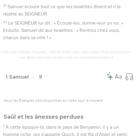
21
Samuel écoute tout ce que les Israélites disent et il le
répète au SEIGNEUR.
22
Le SEIGNEUR lui dit : « Écoute-les, donne-leur un roi. »
Ensuite, Samuel dit aux Israélites : « Rentrez chez vous,
chacun dans sa ville ! »
© Société biblique française – Bibli’O, 2000, avec autorisation. Pour vous procurer
une Bible imprimée, rendez-vous sur www.editionsbiblio.fr
1 Samuel
9
Seuls les Évangiles sont disponibles en vidéo pour le moment.
Saül et les ânesses perdues
1
À cette époque-là, dans le pays de Benjamin, il y a un
homme riche, qui s’appelle Quich. Il est fils d’Abiel et petit-