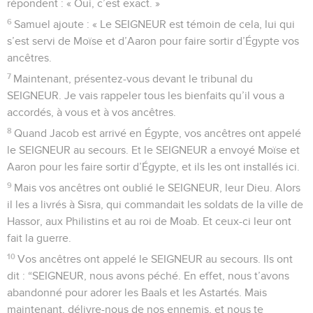
répondent : « Oui, c’est exact. »
6
Samuel ajoute : « Le SEIGNEUR est témoin de cela, lui qui
s’est servi de Moïse et d’Aaron pour faire sortir d’Égypte vos
ancêtres.
7
Maintenant, présentez-vous devant le tribunal du
SEIGNEUR. Je vais rappeler tous les bienfaits qu’il vous a
accordés, à vous et à vos ancêtres.
8
Quand Jacob est arrivé en Égypte, vos ancêtres ont appelé
le SEIGNEUR au secours. Et le SEIGNEUR a envoyé Moïse et
Aaron pour les faire sortir d’Égypte, et ils les ont installés ici.
9
Mais vos ancêtres ont oublié le SEIGNEUR, leur Dieu. Alors
il les a livrés à Sisra, qui commandait les soldats de la ville de
Hassor, aux Philistins et au roi de Moab. Et ceux-ci leur ont
fait la guerre.
10
Vos ancêtres ont appelé le SEIGNEUR au secours. Ils ont
dit : “SEIGNEUR, nous avons péché. En effet, nous t’avons
abandonné pour adorer les Baals et les Astartés. Mais
maintenant, délivre-nous de nos ennemis, et nous te