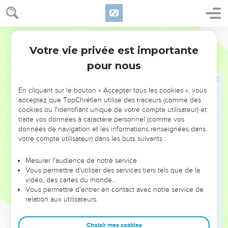
ils tremblent de peur et ils sont battus par les Israélites.
11
Les soldats d’Israël sortent de Mispa. Ils poursuivent les
Parole de Vie
Philistins jusqu’au-dessous de Beth-Kar et ils les battent
Votre vie privée est importante
complètement.
1 Samuel
7
pour nous
12
Samuel dit : « Le SEIGNEUR nous a secourus jusqu’ici. »
Alors Samuel prend une grosse pierre. Il la dresse entre
Mispa et La Dent, et il l’appelle la « Pierre-du-Secours ».
En cliquant sur le bouton « Accepter tous les cookies », vous
acceptez que TopChrétien utilise des traceurs (comme des
13
Maintenant, les Philistins sont abaissés et ils ne reviennent
cookies ou l'identifiant unique de votre compte utilisateur) et
plus dans le pays d’Israël. Le SEIGNEUR fait peser sa
traite vos données à caractère personnel (comme vos
données de navigation et les informations renseignées dans
puissance sur eux pendant toute la vie de Samuel.
votre compte utilisateur) dans les buts suivants :
14
Les Philistins ont pris des villes au peuple d’Israël, depuis
Écron jusqu’à Gath. Ils les rendent, et les Israélites libèrent
Mesurer l'audience de notre service
leur pays du pouvoir des Philistins. La paix revient aussi
Vous permettre d'utiliser des services tiers tels que de la
vidéo, des cartes du monde…
entre les Israélites et les Amorites.
Vous permettre d'entrer en contact avec notre service de
15
Samuel est juge du peuple d’Israël pendant toute sa vie.
relation aux utilisateurs.
16
Chaque année, il part et il va à Béthel, au Guilgal et à
Mispa. Il rend la justice à ces trois endroits.
Choisir mes cookies