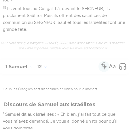
15
Ils vont tous au Guilgal. Là, devant le SEIGNEUR, ils
proclament Saül roi. Puis ils offrent des sacrifices de
communion au SEIGNEUR. Saül et tous les Israélites font une
grande fête.
© Société biblique française – Bibli’O, 2000, avec autorisation. Pour vous procurer
une Bible imprimée, rendez-vous sur www.editionsbiblio.fr
1 Samuel
12
Seuls les Évangiles sont disponibles en vidéo pour le moment.
Discours de Samuel aux Israélites
1
Samuel dit aux Israélites : « Eh bien, j’ai fait tout ce que
vous m’avez demandé. Je vous ai donné un roi pour qu’il
vous gouverne.