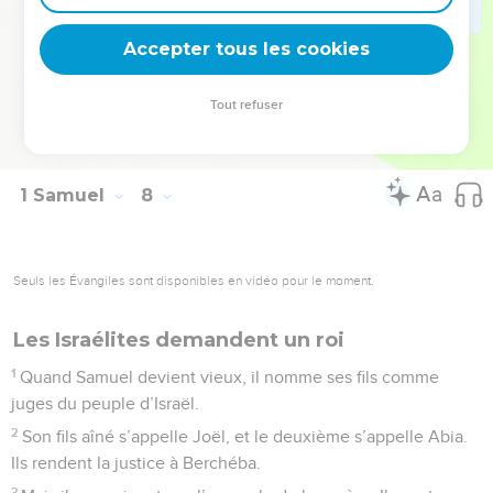
17
Ensuite, il revient à Rama, où il habite. Là aussi, il rend la
Accepter tous les cookies
justice. C’est à Rama qu’il construit un autel au SEIGNEUR.
© Société biblique française – Bibli’O, 2000, avec autorisation. Pour vous procurer
Tout refuser
une Bible imprimée, rendez-vous sur www.editionsbiblio.fr
1 Samuel
8
Seuls les Évangiles sont disponibles en vidéo pour le moment.
Les Israélites demandent un roi
1
Quand Samuel devient vieux, il nomme ses fils comme
juges du peuple d’Israël.
2
Son fils aîné s’appelle Joël, et le deuxième s’appelle Abia.
Ils rendent la justice à Berchéba.
3