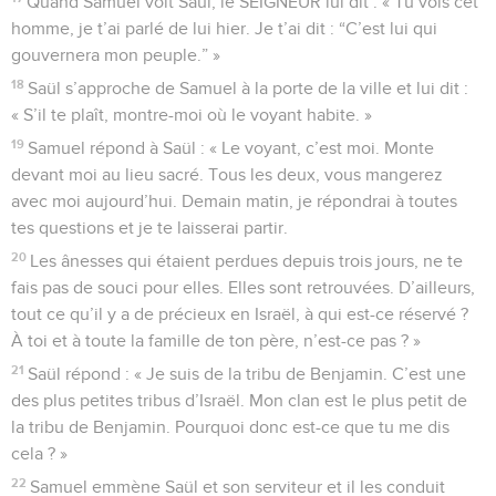
Quand Samuel voit Saül, le SEIGNEUR lui dit : « Tu vois cet
homme, je t’ai parlé de lui hier. Je t’ai dit : “C’est lui qui
gouvernera mon peuple.” »
18
Saül s’approche de Samuel à la porte de la ville et lui dit :
« S’il te plaît, montre-moi où le voyant habite. »
19
Samuel répond à Saül : « Le voyant, c’est moi. Monte
devant moi au lieu sacré. Tous les deux, vous mangerez
avec moi aujourd’hui. Demain matin, je répondrai à toutes
tes questions et je te laisserai partir.
20
Les ânesses qui étaient perdues depuis trois jours, ne te
fais pas de souci pour elles. Elles sont retrouvées. D’ailleurs,
tout ce qu’il y a de précieux en Israël, à qui est-ce réservé ?
À toi et à toute la famille de ton père, n’est-ce pas ? »
21
Saül répond : « Je suis de la tribu de Benjamin. C’est une
des plus petites tribus d’Israël. Mon clan est le plus petit de
la tribu de Benjamin. Pourquoi donc est-ce que tu me dis
cela ? »
22
Samuel emmène Saül et son serviteur et il les conduit