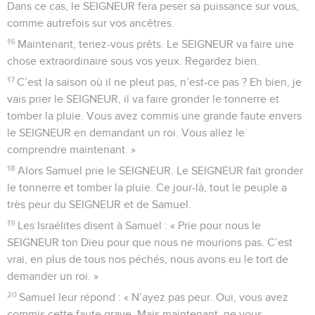
Dans ce cas, le SEIGNEUR fera peser sa puissance sur vous,
comme autrefois sur vos ancêtres.
16
Maintenant, tenez-vous prêts. Le SEIGNEUR va faire une
chose extraordinaire sous vos yeux. Regardez bien.
17
C’est la saison où il ne pleut pas, n’est-ce pas ? Eh bien, je
vais prier le SEIGNEUR, il va faire gronder le tonnerre et
tomber la pluie. Vous avez commis une grande faute envers
le SEIGNEUR en demandant un roi. Vous allez le
comprendre maintenant. »
18
Alors Samuel prie le SEIGNEUR. Le SEIGNEUR fait gronder
le tonnerre et tomber la pluie. Ce jour-là, tout le peuple a
très peur du SEIGNEUR et de Samuel.
19
Les Israélites disent à Samuel : « Prie pour nous le
SEIGNEUR ton Dieu pour que nous ne mourions pas. C’est
vrai, en plus de tous nos péchés, nous avons eu le tort de
demander un roi. »
20
Samuel leur répond : « N’ayez pas peur. Oui, vous avez
commis cette faute grave. Mais maintenant, ne vous