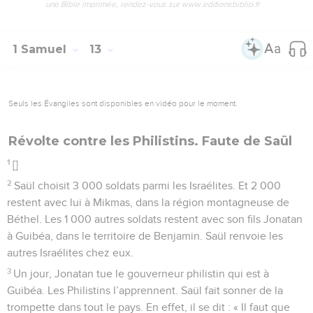
une Bible imprimée, rendez-vous sur www.editionsbiblio.fr
1 Samuel
13
Seuls les Évangiles sont disponibles en vidéo pour le moment.
Révolte contre les Philistins. Faute de Saül
1
[]
2
Saül choisit 3 000 soldats parmi les Israélites. Et 2 000
restent avec lui à Mikmas, dans la région montagneuse de
Béthel. Les 1 000 autres soldats restent avec son fils Jonatan
à Guibéa, dans le territoire de Benjamin. Saül renvoie les
autres Israélites chez eux.
3
Un jour, Jonatan tue le gouverneur philistin qui est à
Guibéa. Les Philistins l’apprennent. Saül fait sonner de la
trompette dans tout le pays. En effet, il se dit : « Il faut que