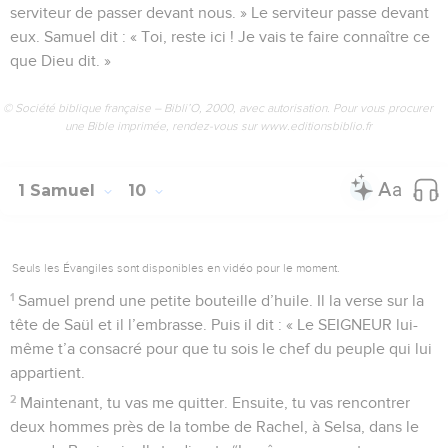
serviteur de passer devant nous. » Le serviteur passe devant
eux. Samuel dit : « Toi, reste ici ! Je vais te faire connaître ce
que Dieu dit. »
© Société biblique française – Bibli’O, 2000, avec autorisation. Pour vous procurer
une Bible imprimée, rendez-vous sur www.editionsbiblio.fr
1 Samuel
10
Seuls les Évangiles sont disponibles en vidéo pour le moment.
1
Samuel prend une petite bouteille d’huile. Il la verse sur la
tête de Saül et il l’embrasse. Puis il dit : « Le SEIGNEUR lui-
même t’a consacré pour que tu sois le chef du peuple qui lui
appartient.
2
Maintenant, tu vas me quitter. Ensuite, tu vas rencontrer
deux hommes près de la tombe de Rachel, à Selsa, dans le