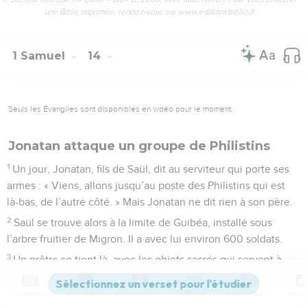
une Bible imprimée, rendez-vous sur www.editionsbiblio.fr
1 Samuel
14
Seuls les Évangiles sont disponibles en vidéo pour le moment.
Jonatan attaque un groupe de Philistins
1
Un jour, Jonatan, fils de Saül, dit au serviteur qui porte ses
armes : « Viens, allons jusqu’au poste des Philistins qui est
là-bas, de l’autre côté. » Mais Jonatan ne dit rien à son père.
2
Saül se trouve alors à la limite de Guibéa, installé sous
l’arbre fruitier de Migron. Il a avec lui environ 600 soldats.
3
Un prêtre se tient là, avec les objets sacrés qui servent à
consulter Dieu. C’est Ahia, fils d’Ahitoub et neveu d’Ikabod.
Ikabod est fils de Pinhas et petit-fils d’Héli, qui était prêtre du
Contenus
Versions
Commentaires
Strong
Dictionnaire