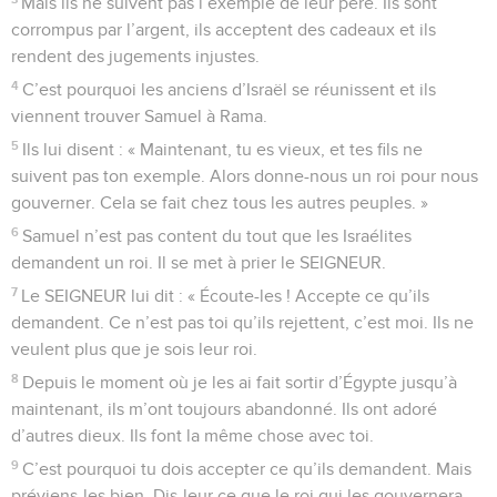
Mais ils ne suivent pas l’exemple de leur père. Ils sont
corrompus par l’argent, ils acceptent des cadeaux et ils
rendent des jugements injustes.
4
C’est pourquoi les anciens d’Israël se réunissent et ils
viennent trouver Samuel à Rama.
5
Ils lui disent : « Maintenant, tu es vieux, et tes fils ne
suivent pas ton exemple. Alors donne-nous un roi pour nous
gouverner. Cela se fait chez tous les autres peuples. »
6
Samuel n’est pas content du tout que les Israélites
demandent un roi. Il se met à prier le SEIGNEUR.
7
Le SEIGNEUR lui dit : « Écoute-les ! Accepte ce qu’ils
demandent. Ce n’est pas toi qu’ils rejettent, c’est moi. Ils ne
veulent plus que je sois leur roi.
8
Depuis le moment où je les ai fait sortir d’Égypte jusqu’à
maintenant, ils m’ont toujours abandonné. Ils ont adoré
d’autres dieux. Ils font la même chose avec toi.
9
C’est pourquoi tu dois accepter ce qu’ils demandent. Mais
préviens-les bien. Dis-leur ce que le roi qui les gouvernera