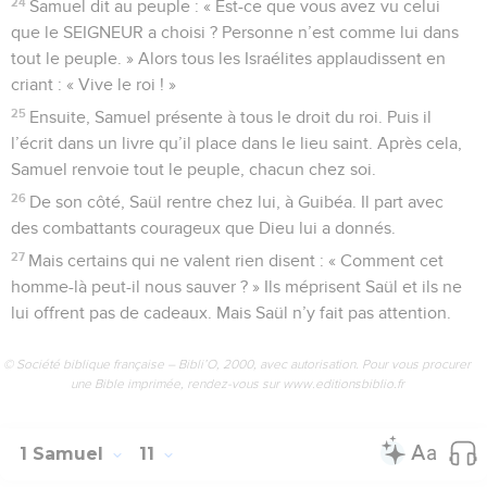
24
Samuel dit au peuple : « Est-ce que vous avez vu celui
que le SEIGNEUR a choisi ? Personne n’est comme lui dans
tout le peuple. » Alors tous les Israélites applaudissent en
criant : « Vive le roi ! »
25
Ensuite, Samuel présente à tous le droit du roi. Puis il
l’écrit dans un livre qu’il place dans le lieu saint. Après cela,
Samuel renvoie tout le peuple, chacun chez soi.
26
De son côté, Saül rentre chez lui, à Guibéa. Il part avec
des combattants courageux que Dieu lui a donnés.
27
Mais certains qui ne valent rien disent : « Comment cet
homme-là peut-il nous sauver ? » Ils méprisent Saül et ils ne
lui offrent pas de cadeaux. Mais Saül n’y fait pas attention.
© Société biblique française – Bibli’O, 2000, avec autorisation. Pour vous procurer
une Bible imprimée, rendez-vous sur www.editionsbiblio.fr
1 Samuel
11