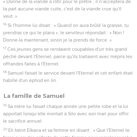
« Donne de la viande à rôtir pour le prêtre ; il n’acceptera de
ta part aucune viande cuite, c'est de la viande crue qu'il
veut. »
16
Si l'homme lui disait : « Quand on aura brûlé la graisse, tu
prendras ce qui te plaira », le serviteur répondait : « Non !
Donne-la maintenant, sinon je la prends de force. »
17
Ces jeunes gens se rendaient coupables d'un très grand
péché devant l'Eternel, parce qu'ils traitaient avec mépris les
offrandes faites à l'Eternel.
18
Samuel faisait le service devant l'Eternel et cet enfant était
habillé d'un éphod en lin.
La famille de Samuel
19
Sa mère lui faisait chaque année une petite robe et la lui
apportait lorsqu’elle montait à Silo avec son mari pour offrir
le sacrifice annuel.
20
Eli bénit Elkana et sa femme en disant : « Que l'Eternel te