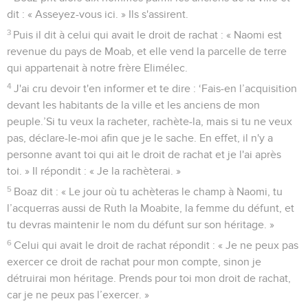
dit : « Asseyez-vous ici. » Ils s'assirent.
3
Puis il dit à celui qui avait le droit de rachat : « Naomi est
revenue du pays de Moab, et elle vend la parcelle de terre
qui appartenait à notre frère Elimélec.
4
J'ai cru devoir t'en informer et te dire : ‘Fais-en l’acquisition
devant les habitants de la ville et les anciens de mon
peuple.’Si tu veux la racheter, rachète-la, mais si tu ne veux
pas, déclare-le-moi afin que je le sache. En effet, il n'y a
personne avant toi qui ait le droit de rachat et je l'ai après
toi. » Il répondit : « Je la rachèterai. »
5
Boaz dit : « Le jour où tu achèteras le champ à Naomi, tu
l’acquerras aussi de Ruth la Moabite, la femme du défunt, et
tu devras maintenir le nom du défunt sur son héritage. »
6
Celui qui avait le droit de rachat répondit : « Je ne peux pas
exercer ce droit de rachat pour mon compte, sinon je
détruirai mon héritage. Prends pour toi mon droit de rachat,
car je ne peux pas l’exercer. »