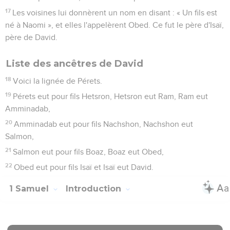
17
Les voisines lui donnèrent un nom en disant : « Un fils est
né à Naomi », et elles l'appelèrent Obed. Ce fut le père d'Isaï,
père de David.
Liste des ancêtres de David
18
Voici la lignée de Pérets.
19
Pérets eut pour fils Hetsron, Hetsron eut Ram, Ram eut
Amminadab,
20
Amminadab eut pour fils Nachshon, Nachshon eut
Salmon,
21
Salmon eut pour fils Boaz, Boaz eut Obed,
22
Obed eut pour fils Isaï et Isaï eut David.
1 Samuel
Introduction