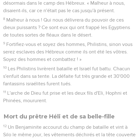
désormais dans le camp des Hébreux. « Malheur à nous,
disaient-ils, car ce n'était pas le cas jusqu'à présent.
8
Malheur à nous ! Qui nous délivrera du pouvoir de ces
dieux puissants ? Ce sont eux qui ont frappé les Egyptiens
de toutes sortes de fléaux dans le désert.
9
Fortifiez-vous et soyez des hommes, Philistins, sinon vous
serez esclaves des Hébreux comme ils ont été les vôtres.
Soyez des hommes et combattez ! »
10
Les Philistins livrèrent bataille et Israël fut battu. Chacun
s'enfuit dans sa tente. La défaite fut très grande et 30'000
fantassins israélites furent tués.
11
L'arche de Dieu fut prise et les deux fils d'Eli, Hophni et
Phinées, moururent.
Mort du prêtre Héli et de sa belle-fille
12
Un Benjaminite accourut du champ de bataille et vint à
Silo le même jour, les vêtements déchirés et la tête couverte