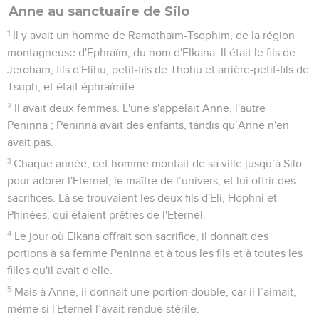
Anne au sanctuaire de Silo
1
Il y avait un homme de Ramathaïm-Tsophim, de la région
montagneuse d'Ephraïm, du nom d'Elkana. Il était le fils de
Jeroham, fils d'Elihu, petit-fils de Thohu et arrière-petit-fils de
Tsuph, et était éphraïmite.
2
Il avait deux femmes. L'une s'appelait Anne, l'autre
Peninna ; Peninna avait des enfants, tandis qu’Anne n'en
avait pas.
3
Chaque année, cet homme montait de sa ville jusqu’à Silo
pour adorer l'Eternel, le maître de l’univers, et lui offrir des
sacrifices. Là se trouvaient les deux fils d'Eli, Hophni et
Phinées, qui étaient prêtres de l'Eternel.
4
Le jour où Elkana offrait son sacrifice, il donnait des
portions à sa femme Peninna et à tous les fils et à toutes les
filles qu'il avait d'elle.
5
Mais à Anne, il donnait une portion double, car il l’aimait,
même si l'Eternel l’avait rendue stérile.