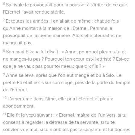
6
Sa rivale la provoquait pour la pousser à s'irriter de ce que
l'Eternel l'avait rendue stérile.
7
Et toutes les années il en allait de même : chaque fois
qu'Anne montait à la maison de l'Eternel, Peninna la
provoquait de la même manière. Alors elle pleurait et ne
mangeait pas.
8
Son mari Elkana lui disait : « Anne, pourquoi pleures-tu et
ne manges-tu pas ? Pourquoi ton cœur est-il attristé ? Est-ce
que je ne vaux pas pour toi mieux que dix fils ? »
9
Anne se leva, après que l'on eut mangé et bu à Silo. Le
prêtre Eli était assis sur son siège, près de la porte du temple
de l'Eternel.
10
L'amertume dans l'âme, elle pria l'Eternel et pleura
abondamment.
11
Elle fit le vœu suivant : « Eternel, maître de l’univers, si tu
consens à regarder la détresse de ta servante, si tu te
souviens de moi, si tu n'oublies pas ta servante et lui donnes