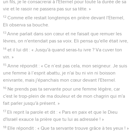
un fils, je le consacrerai à l'Eternel pour toute la durée de sa
vie et le rasoir ne passera pas sur sa tête. »
12
Comme elle restait longtemps en prière devant l'Eternel,
Eli observa sa bouche.
13
Anne parlait dans son cœur et ne faisait que remuer les
lèvres, on n'entendait pas sa voix. Eli pensa qu'elle était ivre,
14
et il lui dit : « Jusqu'à quand seras-tu ivre ? Va cuver ton
vin. »
15
Anne répondit : « Ce n’est pas cela, mon seigneur. Je suis
une femme à l’esprit abattu, je n'ai bu ni vin ni boisson
enivrante, mais j'épanchais mon cœur devant l'Eternel.
16
Ne prends pas ta servante pour une femme légère, car
c'est le trop-plein de ma douleur et de mon chagrin qui m'a
fait parler jusqu'à présent. »
17
Eli reprit la parole et dit : « Pars en paix et que le Dieu
d'Israël exauce la prière que tu lui as adressée ! »
18
Elle répondit : « Que ta servante trouve grâce à tes yeux ! »