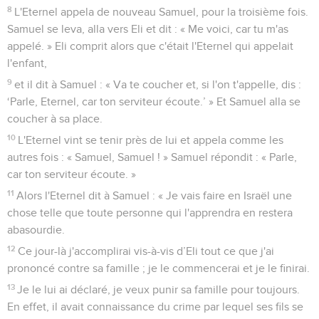
8
L'Eternel appela de nouveau Samuel, pour la troisième fois.
Samuel se leva, alla vers Eli et dit : « Me voici, car tu m'as
appelé. » Eli comprit alors que c'était l'Eternel qui appelait
l'enfant,
9
et il dit à Samuel : « Va te coucher et, si l'on t'appelle, dis :
‘Parle, Eternel, car ton serviteur écoute.’ » Et Samuel alla se
coucher à sa place.
10
L'Eternel vint se tenir près de lui et appela comme les
autres fois : « Samuel, Samuel ! » Samuel répondit : « Parle,
car ton serviteur écoute. »
11
Alors l'Eternel dit à Samuel : « Je vais faire en Israël une
chose telle que toute personne qui l'apprendra en restera
abasourdie.
12
Ce jour-là j'accomplirai vis-à-vis d’Eli tout ce que j'ai
prononcé contre sa famille ; je le commencerai et je le finirai.
13
Je le lui ai déclaré, je veux punir sa famille pour toujours.
En effet, il avait connaissance du crime par lequel ses fils se