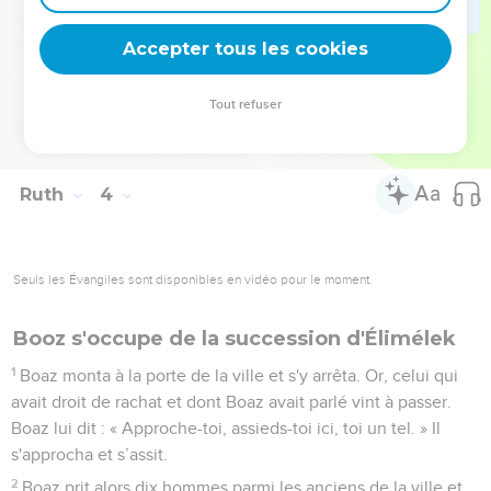
pour elle.
17
Elle dit : « Il m'a donné ces 6 mesures d'orge en disant : ‘Tu
Accepter tous les cookies
ne retourneras pas les mains vides vers ta belle-mère.’ »
18
Naomi dit : « Ma fille, reste tranquille jusqu'à ce que tu
Tout refuser
saches comment finira l’affaire, car cet homme ne se
donnera pas de repos avant de l’avoir réglée aujourd'hui. »
Ruth
4
Seuls les Évangiles sont disponibles en vidéo pour le moment.
Booz s'occupe de la succession d'Élimélek
1
Boaz monta à la porte de la ville et s'y arrêta. Or, celui qui
avait droit de rachat et dont Boaz avait parlé vint à passer.
Boaz lui dit : « Approche-toi, assieds-toi ici, toi un tel. » Il
s'approcha et s’assit.
2
Boaz prit alors dix hommes parmi les anciens de la ville et