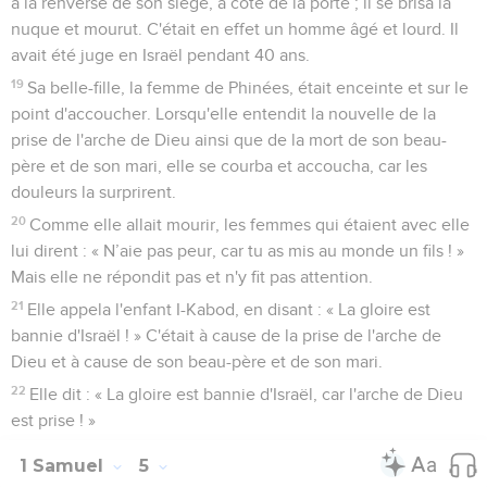
à la renverse de son siège, à côté de la porte ; il se brisa la
nuque et mourut. C'était en effet un homme âgé et lourd. Il
avait été juge en Israël pendant 40 ans.
19
Sa belle-fille, la femme de Phinées, était enceinte et sur le
point d'accoucher. Lorsqu'elle entendit la nouvelle de la
prise de l'arche de Dieu ainsi que de la mort de son beau-
père et de son mari, elle se courba et accoucha, car les
douleurs la surprirent.
20
Comme elle allait mourir, les femmes qui étaient avec elle
lui dirent : « N’aie pas peur, car tu as mis au monde un fils ! »
Mais elle ne répondit pas et n'y fit pas attention.
21
Elle appela l'enfant I-Kabod, en disant : « La gloire est
bannie d'Israël ! » C'était à cause de la prise de l'arche de
Dieu et à cause de son beau-père et de son mari.
22
Elle dit : « La gloire est bannie d'Israël, car l'arche de Dieu
est prise ! »
1 Samuel
5