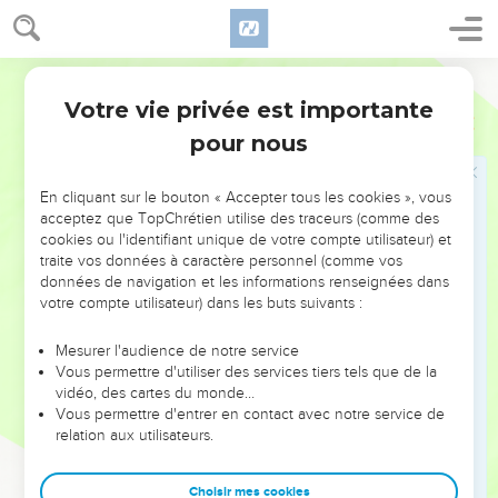
ce que tu diras, car tout le monde chez nous sait que tu es
une femme de valeur.
12
Segond 21
Il est bien vrai que j'ai droit de rachat, mais il existe un
autre parent, plus proche que moi, qui a ce droit.
Votre vie privée est importante
Ruth
3
13
Passe la nuit ici. Demain, s'il veut exercer envers toi son
pour nous
droit de rachat, c’est bien, qu'il le fasse ; mais s'il ne lui plaît
pas de l'exercer envers toi, je le ferai, moi, l'Eternel est
En cliquant sur le bouton « Accepter tous les cookies », vous
vivant ! Reste couchée jusqu'au matin. »
acceptez que TopChrétien utilise des traceurs (comme des
cookies ou l'identifiant unique de votre compte utilisateur) et
14
Elle resta couchée à ses pieds jusqu'au matin et se leva
traite vos données à caractère personnel (comme vos
avant qu'on puisse se reconnaître l'un l'autre. Boaz dit :
données de navigation et les informations renseignées dans
« Qu'on ne sache pas que cette femme est entrée dans l'aire
votre compte utilisateur) dans les buts suivants :
de battage. »
Mesurer l'audience de notre service
15
Et il ajouta : « Donne le manteau qui est sur toi, tiens-le. »
Vous permettre d'utiliser des services tiers tels que de la
Elle le tint et il compta 6 mesures d'orge qu'il chargea sur
vidéo, des cartes du monde…
Vous permettre d'entrer en contact avec notre service de
elle. Puis il entra dans la ville.
relation aux utilisateurs.
16
Ruth revint chez sa belle-mère et Naomi dit : « Est-ce toi,
ma fille ? » Ruth lui raconta tout ce que cet homme avait fait
Choisir mes cookies