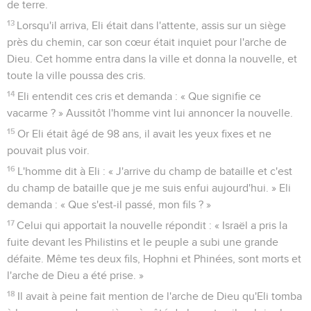
de terre.
13
Lorsqu'il arriva, Eli était dans l'attente, assis sur un siège
près du chemin, car son cœur était inquiet pour l'arche de
Dieu. Cet homme entra dans la ville et donna la nouvelle, et
toute la ville poussa des cris.
14
Eli entendit ces cris et demanda : « Que signifie ce
vacarme ? » Aussitôt l'homme vint lui annoncer la nouvelle.
15
Or Eli était âgé de 98 ans, il avait les yeux fixes et ne
pouvait plus voir.
16
L'homme dit à Eli : « J'arrive du champ de bataille et c'est
du champ de bataille que je me suis enfui aujourd'hui. » Eli
demanda : « Que s'est-il passé, mon fils ? »
17
Celui qui apportait la nouvelle répondit : « Israël a pris la
fuite devant les Philistins et le peuple a subi une grande
défaite. Même tes deux fils, Hophni et Phinées, sont morts et
l'arche de Dieu a été prise. »
18
Il avait à peine fait mention de l'arche de Dieu qu'Eli tomba