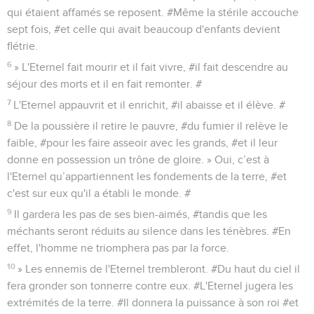
qui étaient affamés se reposent. #Même la stérile accouche
sept fois, #et celle qui avait beaucoup d'enfants devient
flétrie.
6
» L'Eternel fait mourir et il fait vivre, #il fait descendre au
séjour des morts et il en fait remonter. #
7
L'Eternel appauvrit et il enrichit, #il abaisse et il élève. #
8
De la poussière il retire le pauvre, #du fumier il relève le
faible, #pour les faire asseoir avec les grands, #et il leur
donne en possession un trône de gloire. » Oui, c’est à
l'Eternel qu’appartiennent les fondements de la terre, #et
c'est sur eux qu'il a établi le monde. #
9
Il gardera les pas de ses bien-aimés, #tandis que les
méchants seront réduits au silence dans les ténèbres. #En
effet, l'homme ne triomphera pas par la force.
10
» Les ennemis de l'Eternel trembleront. #Du haut du ciel il
fera gronder son tonnerre contre eux. #L'Eternel jugera les
extrémités de la terre. #Il donnera la puissance à son roi #et