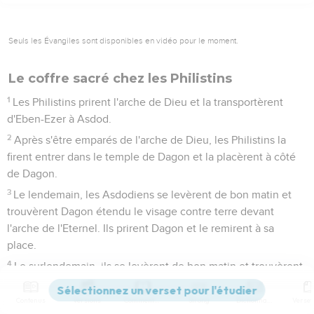
Seuls les Évangiles sont disponibles en vidéo pour le moment.
Le coffre sacré chez les Philistins
1
Les Philistins prirent l'arche de Dieu et la transportèrent
d'Eben-Ezer à Asdod.
2
Après s'être emparés de l'arche de Dieu, les Philistins la
firent entrer dans le temple de Dagon et la placèrent à côté
de Dagon.
3
Le lendemain, les Asdodiens se levèrent de bon matin et
trouvèrent Dagon étendu le visage contre terre devant
l'arche de l'Eternel. Ils prirent Dagon et le remirent à sa
place.
4
Le surlendemain, ils se levèrent de bon matin et trouvèrent
de nouveau Dagon étendu le visage contre terre devant
l'arche de l'Eternel. La tête de Dagon et ses deux mains
Contenus
Versions
Commentaires
Strong
Dictionnaire