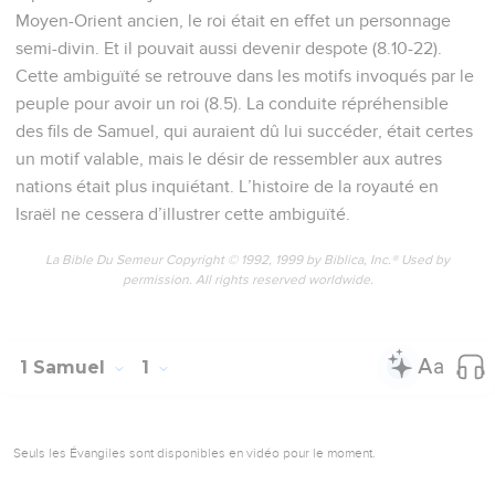
Moyen-Orient ancien, le roi était en effet un personnage
semi-divin. Et il pouvait aussi devenir despote (8.10-22).
Cette ambiguïté se retrouve dans les motifs invoqués par le
peuple pour avoir un roi (8.5). La conduite répréhensible
des fils de Samuel, qui auraient dû lui succéder, était certes
un motif valable, mais le désir de ressembler aux autres
nations était plus inquiétant. L’histoire de la royauté en
Israël ne cessera d’illustrer cette ambiguïté.
La Bible Du Semeur Copyright © 1992, 1999 by Biblica, Inc.® Used by
permission. All rights reserved worldwide.
1 Samuel
1
Seuls les Évangiles sont disponibles en vidéo pour le moment.