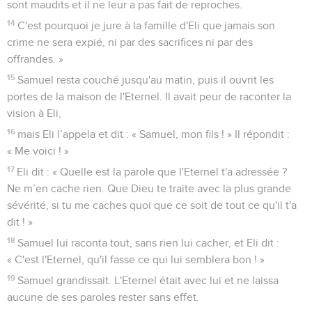
sont maudits et il ne leur a pas fait de reproches.
14
C'est pourquoi je jure à la famille d'Eli que jamais son
crime ne sera expié, ni par des sacrifices ni par des
offrandes. »
15
Samuel resta couché jusqu'au matin, puis il ouvrit les
portes de la maison de l'Eternel. Il avait peur de raconter la
vision à Eli,
16
mais Eli l’appela et dit : « Samuel, mon fils ! » Il répondit :
« Me voici ! »
17
Eli dit : « Quelle est la parole que l'Eternel t'a adressée ?
Ne m’en cache rien. Que Dieu te traite avec la plus grande
sévérité, si tu me caches quoi que ce soit de tout ce qu'il t'a
dit ! »
18
Samuel lui raconta tout, sans rien lui cacher, et Eli dit :
« C'est l'Eternel, qu'il fasse ce qui lui semblera bon ! »
19
Samuel grandissait. L'Eternel était avec lui et ne laissa
aucune de ses paroles rester sans effet.