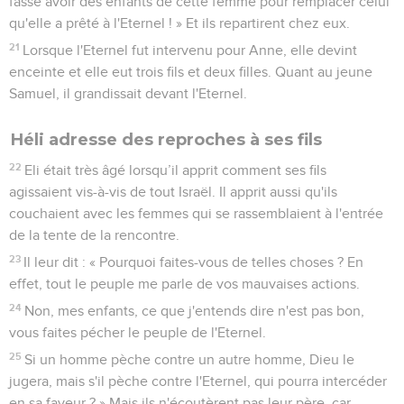
fasse avoir des enfants de cette femme pour remplacer celui
qu'elle a prêté à l'Eternel ! » Et ils repartirent chez eux.
21
Lorsque l'Eternel fut intervenu pour Anne, elle devint
enceinte et elle eut trois fils et deux filles. Quant au jeune
Samuel, il grandissait devant l'Eternel.
Héli adresse des reproches à ses fils
22
Eli était très âgé lorsqu’il apprit comment ses fils
agissaient vis-à-vis de tout Israël. Il apprit aussi qu'ils
couchaient avec les femmes qui se rassemblaient à l'entrée
de la tente de la rencontre.
23
Il leur dit : « Pourquoi faites-vous de telles choses ? En
effet, tout le peuple me parle de vos mauvaises actions.
24
Non, mes enfants, ce que j'entends dire n'est pas bon,
vous faites pécher le peuple de l'Eternel.
25
Si un homme pèche contre un autre homme, Dieu le
jugera, mais s'il pèche contre l'Eternel, qui pourra intercéder
en sa faveur ? » Mais ils n'écoutèrent pas leur père, car