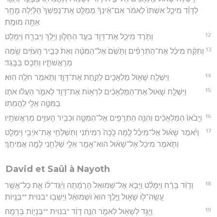
לְדָוִ֗ד מִיכַ֤ל אִשְׁתּוֹ֙ לֵאמֹ֔ר אִם־אֵ֨ינְךָ֜ מְמַלֵּ֤ט אֶֽת־נַפְשְׁךָ֙ הַלַּ֔יְלָה מָחָ֖ר
אַתָּ֥ה מוּמָֽת׃
12
וַתֹּ֧רֶד מִיכַ֛ל אֶת־דָּוִ֖ד בְּעַ֣ד הַחַלּ֑וֹן וַיֵּ֥לֶךְ וַיִּבְרַ֖ח וַיִּמָּלֵֽט׃
13
וַתִּקַּ֨ח מִיכַ֜ל אֶת־הַתְּרָפִ֗ים וַתָּ֙שֶׂם֙ אֶל־הַמִּטָּ֔ה וְאֵת֙ כְּבִ֣יר הָֽעִזִּ֔ים שָׂ֖מָה
מְרַֽאֲשֹׁתָ֑יו וַתְּכַ֖ס בַּבָּֽגֶד׃
14
וַיִּשְׁלַ֥ח שָׁא֛וּל מַלְאָכִ֖ים לָקַ֣חַת אֶת־דָּוִ֑ד וַתֹּ֖אמֶר חֹלֶ֥ה הֽוּא׃
15
וַיִּשְׁלַ֤ח שָׁאוּל֙ אֶת־הַמַּלְאָכִ֔ים לִרְא֥וֹת אֶת־דָּוִ֖ד לֵאמֹ֑ר הַעֲל֨וּ אֹת֧וֹ
בַמִּטָּ֛ה אֵלַ֖י לַהֲמִתֽוֹ׃
16
וַיָּבֹ֙אוּ֙ הַמַּלְאָכִ֔ים וְהִנֵּ֥ה הַתְּרָפִ֖ים אֶל־הַמִּטָּ֑ה וּכְבִ֥יר הָעִזִּ֖ים מְרַאֲשֹׁתָֽיו׃
17
וַיֹּ֨אמֶר שָׁא֜וּל אֶל־מִיכַ֗ל לָ֤מָּה כָּ֙כָה֙ רִמִּיתִ֔נִי וַתְּשַׁלְּחִ֥י אֶת־אֹיְבִ֖י וַיִּמָּלֵ֑ט
וַתֹּ֤אמֶר מִיכַל֙ אֶל־שָׁא֔וּל הוּא־אָמַ֥ר אֵלַ֛י שַׁלְּחִ֖נִי לָמָ֥ה אֲמִיתֵֽךְ׃
David et Saül à Nayoth
18
וְדָוִ֨ד בָּרַ֜ח וַיִּמָּלֵ֗ט וַיָּבֹ֤א אֶל־שְׁמוּאֵל֙ הָרָמָ֔תָה וַיַּ֨גֶּד־ל֔וֹ אֵ֛ת כָּל־אֲשֶׁ֥ר
עָֽשָׂה־ל֖וֹ שָׁא֑וּל וַיֵּ֤לֶךְ הוּא֙ וּשְׁמוּאֵ֔ל וַיֵּשְׁב֖וּ *בנוית **בְּנָֽיוֹת׃
19
וַיֻּגַּ֥ד לְשָׁא֖וּל לֵאמֹ֑ר הִנֵּ֣ה דָוִ֔ד *בנוית **בְּנָי֖וֹת בָּרָמָֽה׃