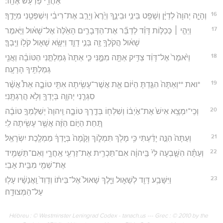
אַחֲרֵ֖י פַּרְעֹ֥שׁ אֶחָֽד׃
16
וְהָיָ֤ה יְהוָה֙ לְדַיָּ֔ן וְשָׁפַ֖ט בֵּינִ֣י וּבֵינֶ֑ךָ וְיֵ֙רֶא֙ וְיָרֵ֣ב אֶת־רִיבִ֔י וְיִשְׁפְּטֵ֖נִי מִיָּדֶֽךָ׃
17
וַיְהִ֣י ׀ כְּכַלּ֣וֹת דָּוִ֗ד לְדַבֵּ֞ר אֶת־הַדְּבָרִ֤ים הָאֵ֙לֶּה֙ אֶל־שָׁא֔וּל וַיֹּ֣אמֶר
שָׁא֔וּל הֲקֹלְךָ֥ זֶ֖ה בְּנִ֣י דָוִ֑ד וַיִּשָּׂ֥א שָׁא֛וּל קֹל֖וֹ וַיֵּֽבְךְּ׃
18
וַיֹּ֙אמֶר֙ אֶל־דָּוִ֔ד צַדִּ֥יק אַתָּ֖ה מִמֶּ֑נִּי כִּ֤י אַתָּה֙ גְּמַלְתַּ֣נִי הַטּוֹבָ֔ה וַאֲנִ֖י
גְּמַלְתִּ֥יךָ הָרָעָֽה׃
19
*ואת **וְאַתָּה֙ הִגַּ֣דְתָּ הַיּ֔וֹם אֵ֛ת אֲשֶׁר־עָשִׂ֥יתָה אִתִּ֖י טוֹבָ֑ה אֵת֩ אֲשֶׁ֨ר
סִגְּרַ֧נִי יְהוָ֛ה בְּיָדְךָ֖ וְלֹ֥א הֲרַגְתָּֽנִי׃
20
וְכִֽי־יִמְצָ֥א אִישׁ֙ אֶת־אֹ֣יְב֔וֹ וְשִׁלְּח֖וֹ בְּדֶ֣רֶךְ טוֹבָ֑ה וַֽיהוָה֙ יְשַׁלֶּמְךָ֣ טוֹבָ֔ה
תַּ֚חַת הַיּ֣וֹם הַזֶּ֔ה אֲשֶׁ֥ר עָשִׂ֖יתָה לִֽי׃
21
וְעַתָּה֙ הִנֵּ֣ה יָדַ֔עְתִּי כִּ֥י מָלֹ֖ךְ תִּמְל֑וֹךְ וְקָ֙מָה֙ בְּיָ֣דְךָ֔ מַמְלֶ֖כֶת יִשְׂרָאֵֽל׃
22
וְעַתָּ֗ה הִשָּׁ֤בְעָה לִּי֙ בַּֽיהוָ֔ה אִם־תַּכְרִ֥ית אֶת־זַרְעִ֖י אַֽחֲרָ֑י וְאִם־תַּשְׁמִ֥יד
אֶת־שְׁמִ֖י מִבֵּ֥ית אָבִֽי׃
23
וַיִּשָּׁבַ֥ע דָּוִ֖ד לְשָׁא֑וּל וַיֵּ֤לֶךְ שָׁאוּל֙ אֶל־בֵּית֔וֹ וְדָוִד֙ וַֽאֲנָשָׁ֔יו עָל֖וּ
עַל־הַמְּצוּדָֽה׃
Hébreu : © Westminster Leningrad Codex - tanach.us --- Grec : © 2010 by the