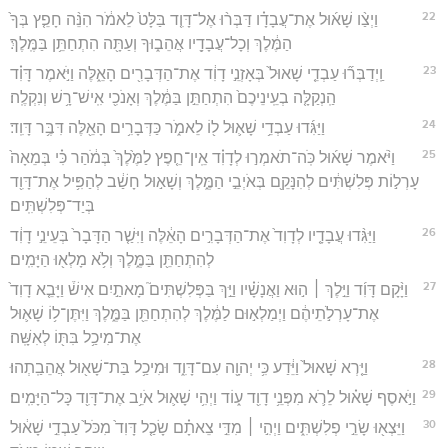
22
וַיְצַ֨ו שָׁא֜וּל אֶת־עֲבָדָ֗ו דַּבְּר֨וּ אֶל־דָּוִ֤ד בַּלָּט֙ לֵאמֹ֔ר הִנֵּ֨ה חָפֵ֤ץ בְּךָ֙
הַמֶּ֔לֶךְ וְכָל־עֲבָדָ֖יו אֲהֵב֑וּךָ וְעַתָּ֖ה הִתְחַתֵּ֥ן בַּמֶּֽלֶךְ׃
23
וַֽיְדַבְּר֞וּ עַבְדֵ֤י שָׁאוּל֙ בְּאָזְנֵ֣י דָוִ֔ד אֶת־הַדְּבָרִ֖ים הָאֵ֑לֶּה וַיֹּ֣אמֶר דָּוִ֗ד
הַֽנְקַלָּ֤ה בְעֵֽינֵיכֶם֙ הִתְחַתֵּ֣ן בַּמֶּ֔לֶךְ וְאָנֹכִ֖י אִֽישׁ־רָ֥שׁ וְנִקְלֶֽה׃
24
וַיַּגִּ֜דוּ עַבְדֵ֥י שָׁא֛וּל ל֖וֹ לֵאמֹ֑ר כַּדְּבָרִ֥ים הָאֵ֖לֶּה דִּבֶּ֥ר דָּוִֽד׃
25
וַיֹּ֨אמֶר שָׁא֜וּל כֹּֽה־תֹאמְר֣וּ לְדָוִ֗ד אֵֽין־חֵ֤פֶץ לַמֶּ֙לֶךְ֙ בְּמֹ֔הַר כִּ֗י בְּמֵאָה֙
עָרְל֣וֹת פְּלִשְׁתִּ֔ים לְהִנָּקֵ֖ם בְּאֹיְבֵ֣י הַמֶּ֑לֶךְ וְשָׁא֣וּל חָשַׁ֔ב לְהַפִּ֥יל אֶת־דָּוִ֖ד
בְּיַד־פְּלִשְׁתִּֽים׃
26
וַיַּגִּ֨דוּ עֲבָדָ֤יו לְדָוִד֙ אֶת־הַדְּבָרִ֣ים הָאֵ֔לֶּה וַיִּשַׁ֤ר הַדָּבָר֙ בְּעֵינֵ֣י דָוִ֔ד
לְהִתְחַתֵּ֖ן בַּמֶּ֑לֶךְ וְלֹ֥א מָלְא֖וּ הַיָּמִֽים׃
27
וַיָּ֨קָם דָּוִ֜ד וַיֵּ֣לֶךְ ׀ ה֣וּא וַאֲנָשָׁ֗יו וַיַּ֣ךְ בַּפְּלִשְׁתִּים֮ מָאתַ֣יִם אִישׁ֒ וַיָּבֵ֤א דָוִד֙
אֶת־עָרְלֹ֣תֵיהֶ֔ם וַיְמַלְא֣וּם לַמֶּ֔לֶךְ לְהִתְחַתֵּ֖ן בַּמֶּ֑לֶךְ וַיִּתֶּן־ל֥וֹ שָׁא֛וּל
אֶת־מִיכַ֥ל בִּתּ֖וֹ לְאִשָּֽׁה׃
28
וַיַּ֤רְא שָׁאוּל֙ וַיֵּ֔דַע כִּ֥י יְהוָ֖ה עִם־דָּוִ֑ד וּמִיכַ֥ל בַּת־שָׁא֖וּל אֲהֵבַֽתְהוּ׃
29
וַיֹּ֣אסֶף שָׁא֗וּל לֵרֹ֛א מִפְּנֵ֥י דָוִ֖ד ע֑וֹד וַיְהִ֥י שָׁא֛וּל אֹיֵ֥ב אֶת־דָּוִ֖ד כָּל־הַיָּמִֽים׃
30
וַיֵּצְא֖וּ שָׂרֵ֣י פְלִשְׁתִּ֑ים וַיְהִ֣י ׀ מִדֵּ֣י צֵאתָ֗ם שָׂכַ֤ל דָּוִד֙ מִכֹּל֙ עַבְדֵ֣י שָׁא֔וּל