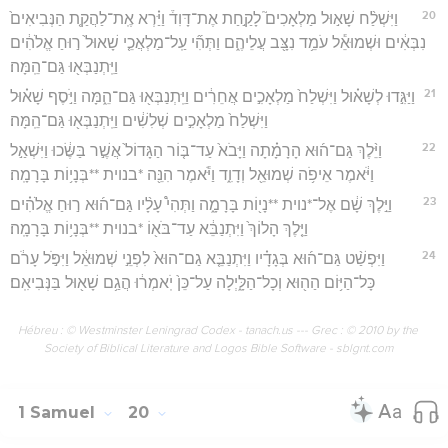
20
וַיִּשְׁלַ֨ח שָׁא֣וּל מַלְאָכִים֮ לָקַ֣חַת אֶת־דָּוִד֒ וַיַּ֗רְא אֶֽת־לַהֲקַ֤ת הַנְּבִיאִים֙
נִבְּאִ֔ים וּשְׁמוּאֵ֕ל עֹמֵ֥ד נִצָּ֖ב עֲלֵיהֶ֑ם וַתְּהִ֞י עַֽל־מַלְאֲכֵ֤י שָׁאוּל֙ ר֣וּחַ אֱלֹהִ֔ים
וַיִּֽתְנַבְּא֖וּ גַּם־הֵֽמָּה׃
21
וַיַּגִּ֣דוּ לְשָׁא֗וּל וַיִּשְׁלַח֙ מַלְאָכִ֣ים אֲחֵרִ֔ים וַיִּֽתְנַבְּא֖וּ גַּם־הֵ֑מָּה וַיֹּ֣סֶף שָׁא֗וּל
וַיִּשְׁלַח֙ מַלְאָכִ֣ים שְׁלִשִׁ֔ים וַיִּֽתְנַבְּא֖וּ גַּם־הֵֽמָּה׃
22
וַיֵּ֨לֶךְ גַּם־ה֜וּא הָרָמָ֗תָה וַיָּבֹא֙ עַד־בּ֤וֹר הַגָּדוֹל֙ אֲשֶׁ֣ר בַּשֶּׂ֔כוּ וַיִּשְׁאַ֣ל
וַיֹּ֔אמֶר אֵיפֹ֥ה שְׁמוּאֵ֖ל וְדָוִ֑ד וַיֹּ֕אמֶר הִנֵּ֖ה *בנוית **בְּנָי֥וֹת בָּרָמָֽה׃
23
וַיֵּ֣לֶךְ שָׁ֔ם אֶל־*נוית **נָי֖וֹת בָּרָמָ֑ה וַתְּהִי֩ עָלָ֨יו גַּם־ה֜וּא ר֣וּחַ אֱלֹהִ֗ים
וַיֵּ֤לֶךְ הָלוֹךְ֙ וַיִּתְנַבֵּ֔א עַד־בֹּא֖וֹ *בנוית **בְּנָי֥וֹת בָּרָמָֽה׃
24
וַיִּפְשַׁ֨ט גַּם־ה֜וּא בְּגָדָ֗יו וַיִּתְנַבֵּ֤א גַם־הוּא֙ לִפְנֵ֣י שְׁמוּאֵ֔ל וַיִּפֹּ֣ל עָרֹ֔ם
כָּל־הַיּ֥וֹם הַה֖וּא וְכָל־הַלָּ֑יְלָה עַל־כֵּן֙ יֹֽאמְר֔וּ הֲגַ֥ם שָׁא֖וּל בַּנְּבִיאִֽם׃
Hébreu : © Westminster Leningrad Codex - tanach.us --- Grec : © 2010 by the
Society of Biblical Literature and Logos Bible Software - sblgnt.com
1 Samuel
20