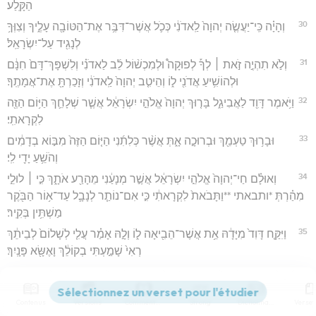
הַקָּֽלַע׃
30
וְהָיָ֗ה כִּֽי־יַעֲשֶׂ֤ה יְהוָה֙ לַֽאדֹנִ֔י כְּכֹ֛ל אֲשֶׁר־דִּבֶּ֥ר אֶת־הַטּוֹבָ֖ה עָלֶ֑יךָ וְצִוְּךָ֥
לְנָגִ֖יד עַל־יִשְׂרָאֵֽל׃
31
וְלֹ֣א תִהְיֶ֣ה זֹ֣את ׀ לְךָ֡ לְפוּקָה֩ וּלְמִכְשׁ֨וֹל לֵ֜ב לַאדֹנִ֗י וְלִשְׁפָּךְ־דָּם֙ חִנָּ֔ם
וּלְהוֹשִׁ֥יעַ אֲדֹנִ֖י ל֑וֹ וְהֵיטִ֤ב יְהוָה֙ לַֽאדֹנִ֔י וְזָכַרְתָּ֖ אֶת־אֲמָתֶֽךָ׃
32
וַיֹּ֥אמֶר דָּוִ֖ד לַאֲבִיגַ֑ל בָּר֤וּךְ יְהוָה֙ אֱלֹהֵ֣י יִשְׂרָאֵ֔ל אֲשֶׁ֧ר שְׁלָחֵ֛ךְ הַיּ֥וֹם הַזֶּ֖ה
לִקְרָאתִֽי׃
33
וּבָר֥וּךְ טַעְמֵ֖ךְ וּבְרוּכָ֣ה אָ֑תְּ אֲשֶׁ֨ר כְּלִתִ֜נִי הַיּ֤וֹם הַזֶּה֙ מִבּ֣וֹא בְדָמִ֔ים
וְהֹשֵׁ֥עַ יָדִ֖י לִֽי׃
34
וְאוּלָ֗ם חַי־יְהוָה֙ אֱלֹהֵ֣י יִשְׂרָאֵ֔ל אֲשֶׁ֣ר מְנָעַ֔נִי מֵהָרַ֖ע אֹתָ֑ךְ כִּ֣י ׀ לוּלֵ֣י
מִהַ֗רְתְּ *ותבאתי **וַתָּבֹאת֙ לִקְרָאתִ֔י כִּ֣י אִם־נוֹתַ֧ר לְנָבָ֛ל עַד־א֥וֹר הַבֹּ֖קֶר
מַשְׁתִּ֥ין בְּקִֽיר׃
35
וַיִּקַּ֤ח דָּוִד֙ מִיָּדָ֔הּ אֵ֥ת אֲשֶׁר־הֵבִ֖יאָה ל֑וֹ וְלָ֣הּ אָמַ֗ר עֲלִ֤י לְשָׁלוֹם֙ לְבֵיתֵ֔ךְ
רְאִי֙ שָׁמַ֣עְתִּי בְקוֹלֵ֔ךְ וָאֶשָּׂ֖א פָּנָֽיִךְ׃
Mort de Nabal. David épouse Abigaïl
Contenus
Versions
Commentaires
Strong
Dictionnaire
36
וַתָּבֹ֣א אֲבִיגַ֣יִל ׀ אֶל־נָבָ֡ל וְהִנֵּה־לוֹ֩ מִשְׁתֶּ֨ה בְּבֵית֜וֹ כְּמִשְׁתֵּ֣ה הַמֶּ֗לֶךְ