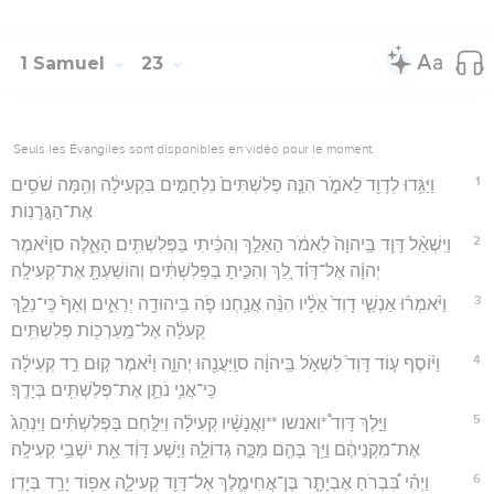
1 Samuel
23
Seuls les Évangiles sont disponibles en vidéo pour le moment.
1
וַיַּגִּ֥דוּ לְדָוִ֖ד לֵאמֹ֑ר הִנֵּ֤ה פְלִשְׁתִּים֙ נִלְחָמִ֣ים בִּקְעִילָ֔ה וְהֵ֖מָּה שֹׁסִ֥ים
אֶת־הַגֳּרָנֽוֹת׃
2
וַיִּשְׁאַ֨ל דָּוִ֤ד בַּֽיהוָה֙ לֵאמֹ֔ר הַאֵלֵ֣ךְ וְהִכֵּ֔יתִי בַּפְּלִשְׁתִּ֖ים הָאֵ֑לֶּה סוַיֹּ֨אמֶר
יְהוָ֜ה אֶל־דָּוִ֗ד לֵ֚ךְ וְהִכִּ֣יתָ בַפְּלִשְׁתִּ֔ים וְהוֹשַׁעְתָּ֖ אֶת־קְעִילָֽה׃
3
וַיֹּ֨אמְר֜וּ אַנְשֵׁ֤י דָוִד֙ אֵלָ֔יו הִנֵּ֨ה אֲנַ֥חְנוּ פֹ֛ה בִּֽיהוּדָ֖ה יְרֵאִ֑ים וְאַף֙ כִּֽי־נֵלֵ֣ךְ
קְעִלָ֔ה אֶל־מַֽעַרְכ֖וֹת פְּלִשְׁתִּֽים׃
4
וַיּ֨וֹסֶף ע֤וֹד דָּוִד֙ לִשְׁאֹ֣ל בַּֽיהוָ֔ה סוַֽיַּעֲנֵ֖הוּ יְהוָ֑ה וַיֹּ֗אמֶר ק֚וּם רֵ֣ד קְעִילָ֔ה
כִּֽי־אֲנִ֥י נֹתֵ֛ן אֶת־פְּלִשְׁתִּ֖ים בְּיָדֶֽךָ׃
5
וַיֵּ֣לֶךְ דָּוִד֩ *ואנשו **וַאֲנָשָׁ֨יו קְעִילָ֜ה וַיִּלָּ֣חֶם בַּפְּלִשְׁתִּ֗ים וַיִּנְהַג֙
אֶת־מִקְנֵיהֶ֔ם וַיַּ֥ךְ בָּהֶ֖ם מַכָּ֣ה גְדוֹלָ֑ה וַיֹּ֣שַׁע דָּוִ֔ד אֵ֖ת יֹשְׁבֵ֥י קְעִילָֽה׃
6
וַיְהִ֗י בִּ֠בְרֹחַ אֶבְיָתָ֧ר בֶּן־אֲחִימֶ֛לֶךְ אֶל־דָּוִ֖ד קְעִילָ֑ה אֵפ֖וֹד יָרַ֥ד בְּיָדֽוֹ׃