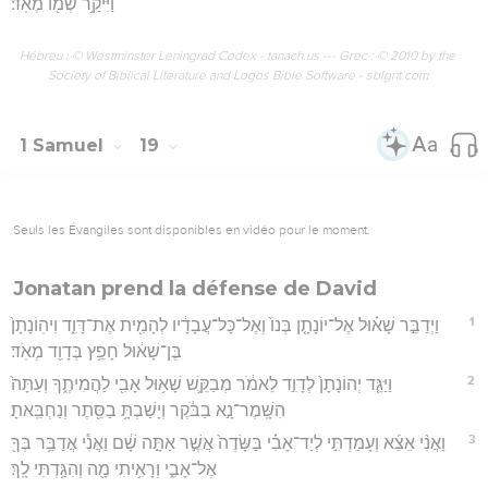
וַיִּיקַ֥ר שְׁמ֖וֹ מְאֹֽד׃
Hébreu : © Westminster Leningrad Codex - tanach.us --- Grec : © 2010 by the
Society of Biblical Literature and Logos Bible Software - sblgnt.com
1 Samuel
19
Seuls les Évangiles sont disponibles en vidéo pour le moment.
Jonatan prend la défense de David
1
וַיְדַבֵּ֣ר שָׁא֗וּל אֶל־יוֹנָתָ֤ן בְּנוֹ֙ וְאֶל־כָּל־עֲבָדָ֔יו לְהָמִ֖ית אֶת־דָּוִ֑ד וִיהֽוֹנָתָן֙
בֶּן־שָׁא֔וּל חָפֵ֥ץ בְּדָוִ֖ד מְאֹֽד׃
2
וַיַּגֵּ֤ד יְהוֹנָתָן֙ לְדָוִ֣ד לֵאמֹ֔ר מְבַקֵּ֛שׁ שָׁא֥וּל אָבִ֖י לַהֲמִיתֶ֑ךָ וְעַתָּה֙
הִשָּֽׁמֶר־נָ֣א בַבֹּ֔קֶר וְיָשַׁבְתָּ֥ בַסֵּ֖תֶר וְנַחְבֵּֽאתָ׃
3
וַאֲנִ֨י אֵצֵ֜א וְעָמַדְתִּ֣י לְיַד־אָבִ֗י בַּשָּׂדֶה֙ אֲשֶׁ֣ר אַתָּ֣ה שָׁ֔ם וַאֲנִ֕י אֲדַבֵּ֥ר בְּךָ֖
אֶל־אָבִ֑י וְרָאִ֥יתִי מָ֖ה וְהִגַּ֥דְתִּי לָֽךְ׃