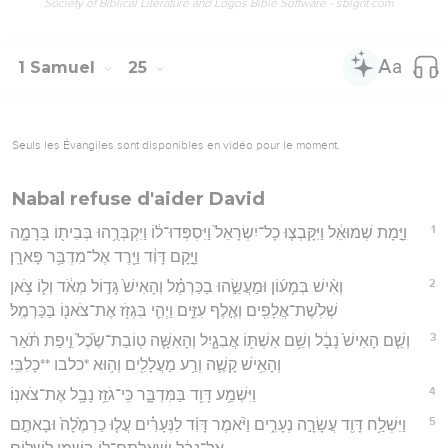
Society of Biblical Literature and Logos Bible Software - sblgnt.com
1 Samuel
25
Seuls les Évangiles sont disponibles en vidéo pour le moment.
Nabal refuse d'aider David
1
וַיָּ֣מָת שְׁמוּאֵ֔ל וַיִּקָּבְצ֤וּ כָל־יִשְׂרָאֵל֙ וַיִּסְפְּדוּ־ל֔וֹ וַיִּקְבְּרֻ֥הוּ בְּבֵית֖וֹ בָּרָמָ֑ה
וַיָּ֣קָם דָּוִ֔ד וַיֵּ֖רֶד אֶל־מִדְבַּ֥ר פָּארָֽן׃
2
וְאִ֨ישׁ בְּמָע֜וֹן וּמַעֲשֵׂ֣הוּ בַכַּרְמֶ֗ל וְהָאִישׁ֙ גָּד֣וֹל מְאֹ֔ד וְל֛וֹ צֹ֥אן
שְׁלֹֽשֶׁת־אֲלָפִ֖ים וְאֶ֣לֶף עִזִּ֑ים וַיְהִ֛י בִּגְזֹ֥ז אֶת־צֹאנ֖וֹ בַּכַּרְמֶֽל׃
3
וְשֵׁ֤ם הָאִישׁ֙ נָבָ֔ל וְשֵׁ֥ם אִשְׁתּ֖וֹ אֲבִגָ֑יִל וְהָאִשָּׁ֤ה טֽוֹבַת־שֶׂ֙כֶל֙ וִ֣יפַת תֹּ֔אַר
וְהָאִ֥ישׁ קָשֶׁ֛ה וְרַ֥ע מַעֲלָלִ֖ים וְה֥וּא *כלבו **כָלִבִּֽי׃
4
וַיִּשְׁמַ֥ע דָּוִ֖ד בַּמִּדְבָּ֑ר כִּֽי־גֹזֵ֥ז נָבָ֖ל אֶת־צֹאנֽוֹ׃
5
וַיִּשְׁלַ֥ח דָּוִ֖ד עֲשָׂרָ֣ה נְעָרִ֑ים וַיֹּ֨אמֶר דָּוִ֜ד לַנְּעָרִ֗ים עֲל֤וּ כַרְמֶ֙לָה֙ וּבָאתֶ֣ם