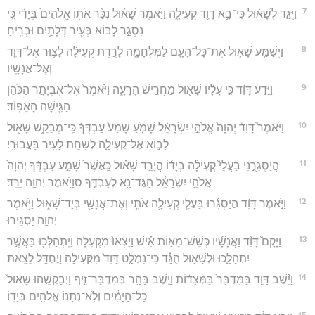
7
וַיֻּגַּ֣ד לְשָׁא֔וּל כִּי־בָ֥א דָוִ֖ד קְעִילָ֑ה וַיֹּ֣אמֶר שָׁא֗וּל נִכַּ֨ר אֹת֤וֹ אֱלֹהִים֙ בְּיָדִ֔י כִּ֚י
נִסְגַּ֣ר לָב֔וֹא בְּעִ֖יר דְּלָתַ֥יִם וּבְרִֽיחַ׃
8
וַיְשַׁמַּ֥ע שָׁא֛וּל אֶת־כָּל־הָעָ֖ם לַמִּלְחָמָ֑ה לָרֶ֣דֶת קְעִילָ֔ה לָצ֥וּר אֶל־דָּוִ֖ד
וְאֶל־אֲנָשָֽׁיו׃
9
וַיֵּ֣דַע דָּוִ֔ד כִּ֣י עָלָ֔יו שָׁא֖וּל מַחֲרִ֣ישׁ הָרָעָ֑ה וַיֹּ֙אמֶר֙ אֶל־אֶבְיָתָ֣ר הַכֹּהֵ֔ן
הַגִּ֖ישָׁה הָאֵפֽוֹד׃
10
וַיֹּאמֶר֮ דָּוִד֒ יְהוָה֙ אֱלֹהֵ֣י יִשְׂרָאֵ֔ל שָׁמֹ֤עַ שָׁמַע֙ עַבְדְּךָ֔ כִּֽי־מְבַקֵּ֥שׁ שָׁא֖וּל
לָב֣וֹא אֶל־קְעִילָ֑ה לְשַׁחֵ֥ת לָעִ֖יר בַּעֲבוּרִֽי׃
11
הֲיַסְגִּרֻ֣נִי בַעֲלֵי֩ קְעִילָ֨ה בְיָד֜וֹ הֲיֵרֵ֣ד שָׁא֗וּל כַּֽאֲשֶׁר֙ שָׁמַ֣ע עַבְדֶּ֔ךָ יְהוָה֙
אֱלֹהֵ֣י יִשְׂרָאֵ֔ל הַגֶּד־נָ֖א לְעַבְדֶּ֑ךָ סוַיֹּ֥אמֶר יְהוָ֖ה יֵרֵֽד׃
12
וַיֹּ֣אמֶר דָּוִ֔ד הֲיַסְגִּ֜רוּ בַּעֲלֵ֧י קְעִילָ֛ה אֹתִ֥י וְאֶת־אֲנָשַׁ֖י בְּיַד־שָׁא֑וּל וַיֹּ֥אמֶר
יְהוָ֖ה יַסְגִּֽירוּ׃
13
וַיָּקָם֩ דָּוִ֨ד וַאֲנָשָׁ֜יו כְּשֵׁשׁ־מֵא֣וֹת אִ֗ישׁ וַיֵּצְאוּ֙ מִקְּעִלָ֔ה וַיִּֽתְהַלְּכ֖וּ בַּאֲשֶׁ֣ר
יִתְהַלָּ֑כוּ וּלְשָׁא֣וּל הֻגַּ֗ד כִּֽי־נִמְלַ֤ט דָּוִד֙ מִקְּעִילָ֔ה וַיֶּחְדַּ֖ל לָצֵֽאת׃
14
וַיֵּ֨שֶׁב דָּוִ֤ד בַּמִּדְבָּר֙ בַּמְּצָד֔וֹת וַיֵּ֥שֶׁב בָּהָ֖ר בְּמִדְבַּר־זִ֑יף וַיְבַקְשֵׁ֤הוּ שָׁאוּל֙
כָּל־הַיָּמִ֔ים וְלֹֽא־נְתָנ֥וֹ אֱלֹהִ֖ים בְּיָדֽוֹ׃
15