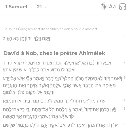
1 Samuel
21
Seuls les Évangiles sont disponibles en vidéo pour le moment.
1
וַיָּ֖קָם וַיֵּלַ֑ךְ וִיהוֹנָתָ֖ן בָּ֥א הָעִֽיר׃
David à Nob, chez le prêtre Ahimélek
2
וַיָּבֹ֤א דָוִד֙ נֹ֔בֶה אֶל־אֲחִימֶ֖לֶךְ הַכֹּהֵ֑ן וַיֶּחֱרַ֨ד אֲחִימֶ֜לֶךְ לִקְרַ֣את דָּוִ֗ד
וַיֹּ֤אמֶר לוֹ֙ מַדּ֤וּעַ אַתָּה֙ לְבַדֶּ֔ךָ וְאִ֖ישׁ אֵ֥ין אִתָּֽךְ׃
3
וַיֹּ֨אמֶר דָּוִ֜ד לַאֲחִימֶ֣לֶךְ הַכֹּהֵ֗ן הַמֶּלֶךְ֮ צִוַּ֣נִי דָבָר֒ וַיֹּ֣אמֶר אֵלַ֗י אִ֣ישׁ אַל־יֵ֧דַע
מְא֛וּמָה אֶת־הַדָּבָ֛ר אֲשֶׁר־אָנֹכִ֥י שֹׁלֵֽחֲךָ֖ וַאֲשֶׁ֣ר צִוִּיתִ֑ךָ וְאֶת־הַנְּעָרִ֣ים
יוֹדַ֔עְתִּי אֶל־מְק֥וֹם פְּלֹנִ֖י אַלְמוֹנִֽי׃
4
וְעַתָּ֗ה מַה־יֵּ֧שׁ תַּֽחַת־יָדְךָ֛ חֲמִשָּׁה־לֶ֖חֶם תְּנָ֣ה בְיָדִ֑י א֖וֹ הַנִּמְצָֽא׃
5
וַיַּ֨עַן הַכֹּהֵ֤ן אֶת־דָּוִד֙ וַיֹּ֔אמֶר אֵֽין־לֶ֥חֶם חֹ֖ל אֶל־תַּ֣חַת יָדִ֑י כִּֽי־אִם־לֶ֤חֶם
קֹ֙דֶשׁ֙ יֵ֔שׁ אִם־נִשְׁמְר֥וּ הַנְּעָרִ֖ים אַ֥ךְ מֵאִשָּֽׁה׃
6
וַיַּעַן֩ דָּוִ֨ד אֶת־הַכֹּהֵ֜ן וַיֹּ֣אמֶר ל֗וֹ כִּ֣י אִם־אִשָּׁ֤ה עֲצֻֽרָה־לָ֙נוּ֙ כִּתְמ֣וֹל שִׁלְשֹׁ֔ם