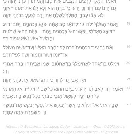
וַיֹּ֣אמֶר הַמֶּ֡לֶךְ לָרָצִים֩ הַנִּצָּבִ֨ים עָלָ֜יו סֹ֥בּוּ וְהָמִ֣יתוּ ׀ כֹּהֲנֵ֣י יְהוָ֗ה כִּ֤י
גַם־יָדָם֙ עִם־דָּוִ֔ד וְכִ֤י יָֽדְעוּ֙ כִּֽי־בֹרֵ֣חַ ה֔וּא וְלֹ֥א גָל֖וּ אֶת־*אזנו **אָזְנִ֑י
וְלֹֽא־אָב֞וּ עַבְדֵ֤י הַמֶּ֙לֶךְ֙ לִשְׁלֹ֣חַ אֶת־יָדָ֔ם לִפְגֹ֖עַ בְּכֹהֲנֵ֥י יְהוָֽה׃
18
וַיֹּ֤אמֶר הַמֶּ֙לֶךְ֙ *לדויג **לְדוֹאֵ֔ג סֹ֣ב אַתָּ֔ה וּפְגַ֖ע בַּכֹּהֲנִ֑ים וַיִּסֹּ֞ב *דויג
**דּוֹאֵ֣ג הָאֲדֹמִ֗י וַיִּפְגַּע־הוּא֙ בַּכֹּ֣הֲנִ֔ים וַיָּ֣מֶת ׀ בַּיּ֣וֹם הַה֗וּא שְׁמֹנִ֤ים
וַחֲמִשָּׁה֙ אִ֔ישׁ נֹשֵׂ֖א אֵפ֥וֹד בָּֽד׃
19
וְאֵ֨ת נֹ֤ב עִיר־הַכֹּֽהֲנִים֙ הִכָּ֣ה לְפִי־חֶ֔רֶב מֵאִישׁ֙ וְעַד־אִשָּׁ֔ה מֵעוֹלֵ֖ל
וְעַד־יוֹנֵ֑ק וְשׁ֧וֹר וַחֲמ֛וֹר וָשֶׂ֖ה לְפִי־חָֽרֶב׃
20
וַיִּמָּלֵ֣ט בֵּן־אֶחָ֗ד לַאֲחִימֶ֙לֶךְ֙ בֶּן־אֲחִט֔וּב וּשְׁמ֖וֹ אֶבְיָתָ֑ר וַיִּבְרַ֖ח אַחֲרֵ֥י
דָוִֽד׃
21
וַיַּגֵּ֥ד אֶבְיָתָ֖ר לְדָוִ֑ד כִּ֚י הָרַ֣ג שָׁא֔וּל אֵ֖ת כֹּהֲנֵ֥י יְהוָֽה׃
22
וַיֹּ֨אמֶר דָּוִ֜ד לְאֶבְיָתָ֗ר יָדַ֜עְתִּי בַּיּ֤וֹם הַהוּא֙ כִּֽי־שָׁם֙ *דויג **דּוֹאֵ֣ג הָאֲדֹמִ֔י
כִּֽי־הַגֵּ֥ד יַגִּ֖יד לְשָׁא֑וּל אָנֹכִ֣י סַבֹּ֔תִי בְּכָל־נֶ֖פֶשׁ בֵּ֥ית אָבִֽיךָ׃
23
שְׁבָ֤ה אִתִּי֙ אַל־תִּירָ֔א כִּ֛י אֲשֶׁר־יְבַקֵּ֥שׁ אֶת־נַפְשִׁ֖י יְבַקֵּ֣שׁ אֶת־נַפְשֶׁ֑ךָ
כִּֽי־מִשְׁמֶ֥רֶת אַתָּ֖ה עִמָּדִֽי׃
Hébreu : © Westminster Leningrad Codex - tanach.us --- Grec : © 2010 by the
Society of Biblical Literature and Logos Bible Software - sblgnt.com