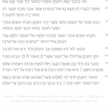
35
וַיְהִ֣י בַבֹּ֔קֶר וַיֵּצֵ֧א יְהוֹנָתָ֛ן הַשָּׂדֶ֖ה לְמוֹעֵ֣ד דָּוִ֑ד וְנַ֥עַר קָטֹ֖ן עִמּֽוֹ׃
36
וַיֹּ֣אמֶר לְנַעֲר֔וֹ רֻ֗ץ מְצָ֥א נָא֙ אֶת־הַ֣חִצִּ֔ים אֲשֶׁ֥ר אָנֹכִ֖י מוֹרֶ֑ה הַנַּ֣עַר רָ֔ץ
וְהֽוּא־יָרָ֥ה הַחֵ֖צִי לְהַעֲבִרֽוֹ׃
37
וַיָּבֹ֤א הַנַּ֙עַר֙ עַד־מְק֣וֹם הַחֵ֔צִי אֲשֶׁ֥ר יָרָ֖ה יְהוֹנָתָ֑ן וַיִּקְרָ֨א יְהוֹנָתָ֜ן אַחֲרֵ֤י
הַנַּ֙עַר֙ וַיֹּ֔אמֶר הֲל֥וֹא הַחֵ֖צִי מִמְּךָ֥ וָהָֽלְאָה׃
38
וַיִּקְרָ֤א יְהֽוֹנָתָן֙ אַחֲרֵ֣י הַנַּ֔עַר מְהֵרָ֥ה ח֖וּשָׁה אַֽל־תַּעֲמֹ֑ד וַיְלַקֵּ֞ט נַ֤עַר
יְהֽוֹנָתָן֙ אֶת־*החצי **הַ֣חִצִּ֔ים וַיָּבֹ֖א אֶל־אֲדֹנָֽיו׃
39
וְהַנַּ֖עַר לֹֽא־יָדַ֣ע מְא֑וּמָה אַ֤ךְ יְהֽוֹנָתָן֙ וְדָוִ֔ד יָדְע֖וּ אֶת־הַדָּבָֽר׃
40
וַיִּתֵּ֤ן יְהֽוֹנָתָן֙ אֶת־כֵּלָ֔יו אֶל־הַנַּ֖עַר אֲשֶׁר־ל֑וֹ וַיֹּ֣אמֶר ל֔וֹ לֵ֖ךְ הָבֵ֥יא הָעִֽיר׃
41
הַנַּעַר֮ בָּא֒ וְדָוִ֗ד קָ֚ם מֵאֵ֣צֶל הַנֶּ֔גֶב וַיִּפֹּ֨ל לְאַפָּ֥יו אַ֛רְצָה וַיִּשְׁתַּ֖חוּ שָׁלֹ֣שׁ
פְּעָמִ֑ים וַֽיִּשְּׁק֣וּ ׀ אִ֣ישׁ אֶת־רֵעֵ֗הוּ וַיִּבְכּוּ֙ אִ֣ישׁ אֶת־רֵעֵ֔הוּ עַד־דָּוִ֖ד הִגְדִּֽיל׃
42
וַיֹּ֧אמֶר יְהוֹנָתָ֛ן לְדָוִ֖ד לֵ֣ךְ לְשָׁל֑וֹם אֲשֶׁר֩ נִשְׁבַּ֨עְנוּ שְׁנֵ֜ינוּ אֲנַ֗חְנוּ בְּשֵׁ֤ם
יְהוָה֙ לֵאמֹ֔ר יְהוָ֞ה יִֽהְיֶ֣ה ׀ בֵּינִ֣י וּבֵינֶ֗ךָ וּבֵ֥ין זַרְעִ֛י וּבֵ֥ין זַרְעֲךָ֖ עַד־עוֹלָֽם׃
Hébreu : © Westminster Leningrad Codex - tanach.us --- Grec : © 2010 by the
Society of Biblical Literature and Logos Bible Software - sblgnt.com