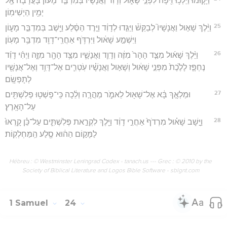
וַיָּק֛וּמוּ וַיֵּלְכ֥וּ זִ֖יפָה לִפְנֵ֣י שָׁא֑וּל וְדָוִ֨ד וַאֲנָשָׁ֜יו בְּמִדְבַּ֤ר מָעוֹן֙ בָּעֲרָבָ֔ה אֶ֖ל
יְמִ֥ין הַיְשִׁימֽוֹן׃
25
וַיֵּ֨לֶךְ שָׁא֣וּל וַאֲנָשָׁיו֮ לְבַקֵּשׁ֒ וַיַּגִּ֣דוּ לְדָוִ֔ד וַיֵּ֣רֶד הַסֶּ֔לַע וַיֵּ֖שֶׁב בְּמִדְבַּ֣ר מָע֑וֹן
וַיִּשְׁמַ֣ע שָׁא֔וּל וַיִּרְדֹּ֥ף אַחֲרֵֽי־דָוִ֖ד מִדְבַּ֥ר מָעֽוֹן׃
26
וַיֵּ֨לֶךְ שָׁא֜וּל מִצַּ֤ד הָהָר֙ מִזֶּ֔ה וְדָוִ֧ד וַאֲנָשָׁ֛יו מִצַּ֥ד הָהָ֖ר מִזֶּ֑ה וַיְהִ֨י דָוִ֜ד
נֶחְפָּ֤ז לָלֶ֙כֶת֙ מִפְּנֵ֣י שָׁא֔וּל וְשָׁא֣וּל וַאֲנָשָׁ֗יו עֹֽטְרִ֛ים אֶל־דָּוִ֥ד וְאֶל־אֲנָשָׁ֖יו
לְתָפְשָֽׂם׃
27
וּמַלְאָ֣ךְ בָּ֔א אֶל־שָׁא֖וּל לֵאמֹ֑ר מַהֲרָ֣ה וְלֵ֔כָה כִּֽי־פָשְׁט֥וּ פְלִשְׁתִּ֖ים
עַל־הָאָֽרֶץ׃
28
וַיָּ֣שָׁב שָׁא֗וּל מִרְדֹף֙ אַחֲרֵ֣י דָוִ֔ד וַיֵּ֖לֶךְ לִקְרַ֣את פְּלִשְׁתִּ֑ים עַל־כֵּ֗ן קָֽרְאוּ֙
לַמָּק֣וֹם הַה֔וּא סֶ֖לַע הַֽמַּחְלְקֽוֹת׃
Hébreu : © Westminster Leningrad Codex - tanach.us --- Grec : © 2010 by the
Society of Biblical Literature and Logos Bible Software - sblgnt.com
1 Samuel
24