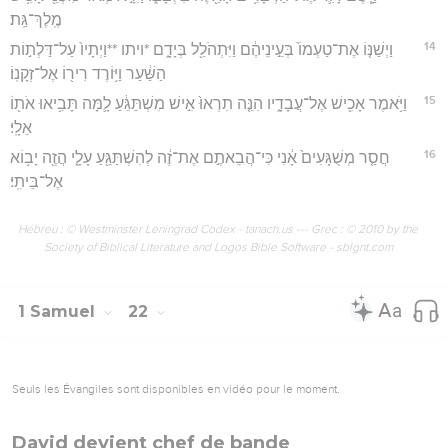
מֶֽלֶךְ־גַּֽת׃
14
וַיְשַׁנּ֤וֹ אֶת־טַעְמוֹ֙ בְּעֵ֣ינֵיהֶ֔ם וַיִּתְהֹלֵ֖ל בְּיָדָ֑ם *ויתו **וַיְתָיו֙ עַל־דַּלְת֣וֹת
הַשַּׁ֔עַר וַיּ֥וֹרֶד רִיר֖וֹ אֶל־זְקָנֽוֹ׃
15
וַיֹּ֥אמֶר אָכִ֖ישׁ אֶל־עֲבָדָ֑יו הִנֵּ֤ה תִרְאוּ֙ אִ֣ישׁ מִשְׁתַּגֵּ֔עַ לָ֛מָּה תָּבִ֥יאוּ אֹת֖וֹ
אֵלָֽי׃
16
חֲסַ֤ר מְשֻׁגָּעִים֙ אָ֔נִי כִּי־הֲבֵאתֶ֣ם אֶת־זֶ֔ה לְהִשְׁתַּגֵּ֖עַ עָלָ֑י הֲזֶ֖ה יָב֥וֹא
אֶל־בֵּיתִֽי׃
Hébreu : © Westminster Leningrad Codex - tanach.us --- Grec : © 2010 by the
Society of Biblical Literature and Logos Bible Software - sblgnt.com
1 Samuel
22
Seuls les Évangiles sont disponibles en vidéo pour le moment.
David devient chef de bande