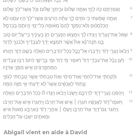
אֶל־נָבָ֔ל וּשְׁאֶלְתֶּם־ל֥וֹ בִשְׁמִ֖י לְשָׁלֽוֹם׃
6
וַאֲמַרְתֶּ֥ם כֹּ֖ה לֶחָ֑י וְאַתָּ֤ה שָׁלוֹם֙ וּבֵיתְךָ֣ שָׁל֔וֹם וְכֹ֥ל אֲשֶׁר־לְךָ֖ שָׁלֽוֹם׃
7
וְעַתָּ֣ה שָׁמַ֔עְתִּי כִּ֥י גֹזְזִ֖ים לָ֑ךְ עַתָּ֗ה הָרֹעִ֤ים אֲשֶׁר־לְךָ֙ הָי֣וּ עִמָּ֔נוּ לֹ֣א
הֶכְלַמְנ֗וּם וְלֹֽא־נִפְקַ֤ד לָהֶם֙ מְא֔וּמָה כָּל־יְמֵ֖י הֱיוֹתָ֥ם בַּכַּרְמֶֽל׃
8
שְׁאַ֨ל אֶת־נְעָרֶ֜יךָ וְיַגִּ֣ידוּ לָ֗ךְ וְיִמְצְא֨וּ הַנְּעָרִ֥ים חֵן֙ בְּעֵינֶ֔יךָ כִּֽי־עַל־י֥וֹם ט֖וֹב
בָּ֑נוּ תְּנָה־נָּ֗א אֵת֩ אֲשֶׁ֨ר תִּמְצָ֤א יָֽדְךָ֙ לַעֲבָדֶ֔יךָ וּלְבִנְךָ֖ לְדָוִֽד׃
9
וַיָּבֹ֙אוּ֙ נַעֲרֵ֣י דָוִ֔ד וַיְדַבְּר֧וּ אֶל־נָבָ֛ל כְּכָל־הַדְּבָרִ֥ים הָאֵ֖לֶּה בְּשֵׁ֣ם דָּוִ֑ד וַיָּנֽוּחוּ׃
10
וַיַּ֨עַן נָבָ֜ל אֶת־עַבְדֵ֤י דָוִד֙ וַיֹּ֔אמֶר מִ֥י דָוִ֖ד וּמִ֣י בֶן־יִשָׁ֑י הַיּוֹם֙ רַבּ֣וּ עֲבָדִ֔ים
הַמִּתְפָּ֣רְצִ֔ים אִ֖ישׁ מִפְּנֵ֥י אֲדֹנָֽיו׃
11
וְלָקַחְתִּ֤י אֶת־לַחְמִי֙ וְאֶת־מֵימַ֔י וְאֵת֙ טִבְחָתִ֔י אֲשֶׁ֥ר טָבַ֖חְתִּי לְגֹֽזְזָ֑י
וְנָֽתַתִּי֙ לַֽאֲנָשִׁ֔ים אֲשֶׁר֙ לֹ֣א יָדַ֔עְתִּי אֵ֥י מִזֶּ֖ה הֵֽמָּה׃
12
וַיַּהַפְכ֥וּ נַעֲרֵֽי־דָוִ֖ד לְדַרְכָּ֑ם וַיָּשֻׁ֙בוּ֙ וַיָּבֹ֔אוּ וַיַּגִּ֣דוּ ל֔וֹ כְּכֹ֖ל הַדְּבָרִ֥ים הָאֵֽלֶּה׃
13
וַיֹּאמֶר֩ דָּוִ֨ד לַאֲנָשָׁ֜יו חִגְר֣וּ ׀ אִ֣ישׁ אֶת־חַרְבּ֗וֹ וַֽיַּחְגְּרוּ֙ אִ֣ישׁ אֶת־חַרְבּ֔וֹ
וַיַּחְגֹּ֥ר גַּם־דָּוִ֖ד אֶת־חַרְבּ֑וֹ וַֽיַּעֲל֣וּ ׀ אַחֲרֵ֣י דָוִ֗ד כְּאַרְבַּ֤ע מֵאוֹת֙ אִ֔ישׁ
וּמָאתַ֖יִם יָשְׁב֥וּ עַל־הַכֵּלִֽים׃
Abigaïl vient en aide à David