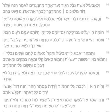
14
וְלַאֲבִיגַ֙יִל֙ אֵ֣שֶׁת נָבָ֔ל הִגִּ֧יד נַֽעַר־אֶחָ֛ד מֵהַנְּעָרִ֖ים לֵאמֹ֑ר הִנֵּ֣ה שָׁלַח֩
דָּוִ֨ד מַלְאָכִ֧ים ׀ מֵֽהַמִּדְבָּ֛ר לְבָרֵ֥ךְ אֶת־אֲדֹנֵ֖ינוּ וַיָּ֥עַט בָּהֶֽם׃
15
וְהָ֣אֲנָשִׁ֔ים טֹבִ֥ים לָ֖נוּ מְאֹ֑ד וְלֹ֤א הָכְלַ֙מְנוּ֙ וְלֹֽא־פָקַ֣דְנוּ מְא֔וּמָה כָּל־יְמֵי֙
הִתְהַלַּ֣כְנוּ אִתָּ֔ם בִּֽהְיוֹתֵ֖נוּ בַּשָּׂדֶֽה׃
16
חוֹמָה֙ הָי֣וּ עָלֵ֔ינוּ גַּם־לַ֖יְלָה גַּם־יוֹמָ֑ם כָּל־יְמֵ֛י הֱיוֹתֵ֥נוּ עִמָּ֖ם רֹעִ֥ים הַצֹּֽאן׃
17
וְעַתָּ֗ה דְּעִ֤י וּרְאִי֙ מַֽה־תַּעֲשִׂ֔י כִּֽי־כָלְתָ֧ה הָרָעָ֛ה אֶל־אֲדֹנֵ֖ינוּ וְעַ֣ל כָּל־בֵּית֑וֹ
וְהוּא֙ בֶּן־בְּלִיַּ֔עַל מִדַּבֵּ֖ר אֵלָֽיו׃
18
וַתְּמַהֵ֣ר *אבוגיל **אֲבִיגַ֡יִל וַתִּקַּח֩ מָאתַ֨יִם לֶ֜חֶם וּשְׁנַ֣יִם נִבְלֵי־יַ֗יִן
וְחָמֵ֨שׁ צֹ֤אן *עשוות **עֲשׂוּיֹת֙ וְחָמֵ֤שׁ סְאִים֙ קָלִ֔י וּמֵאָ֥ה צִמֻּקִ֖ים וּמָאתַ֣יִם
דְּבֵלִ֑ים וַתָּ֖שֶׂם עַל־הַחֲמֹרִֽים׃
19
וַתֹּ֤אמֶר לִנְעָרֶ֙יהָ֙ עִבְר֣וּ לְפָנַ֔י הִנְנִ֖י אַחֲרֵיכֶ֣ם בָּאָ֑ה וּלְאִישָׁ֥הּ נָבָ֖ל לֹ֥א
הִגִּֽידָה׃
20
וְהָיָ֞ה הִ֣יא ׀ רֹכֶ֣בֶת עַֽל־הַחֲמ֗וֹר וְיֹרֶ֙דֶת֙ בְּסֵ֣תֶר הָהָ֔ר וְהִנֵּ֤ה דָוִד֙ וַאֲנָשָׁ֔יו
יֹרְדִ֖ים לִקְרָאתָ֑הּ וַתִּפְגֹּ֖שׁ אֹתָֽם׃
21
וְדָוִ֣ד אָמַ֗ר אַךְ֩ לַשֶּׁ֨קֶר שָׁמַ֜רְתִּי אֶֽת־כָּל־אֲשֶׁ֤ר לָזֶה֙ בַּמִּדְבָּ֔ר וְלֹא־נִפְקַ֥ד
מִכָּל־אֲשֶׁר־ל֖וֹ מְא֑וּמָה וַיָּֽשֶׁב־לִ֥י רָעָ֖ה תַּ֥חַת טוֹבָֽה׃