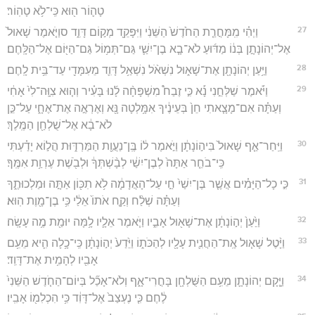
טָה֛וֹר ה֖וּא כִּֽי־לֹ֥א טָהֽוֹר׃
27
וַיְהִ֗י מִֽמָּחֳרַ֤ת הַחֹ֙דֶשׁ֙ הַשֵּׁנִ֔י וַיִּפָּקֵ֖ד מְק֣וֹם דָּוִ֑ד סוַיֹּ֤אמֶר שָׁאוּל֙
אֶל־יְהוֹנָתָ֣ן בְּנ֔וֹ מַדּ֜וּעַ לֹא־בָ֧א בֶן־יִשַׁ֛י גַּם־תְּמ֥וֹל גַּם־הַיּ֖וֹם אֶל־הַלָּֽחֶם׃
28
וַיַּ֥עַן יְהוֹנָתָ֖ן אֶת־שָׁא֑וּל נִשְׁאֹ֨ל נִשְׁאַ֥ל דָּוִ֛ד מֵעִמָּדִ֖י עַד־בֵּ֥ית לָֽחֶם׃
29
וַיֹּ֡אמֶר שַׁלְּחֵ֣נִי נָ֡א כִּ֣י זֶבַח֩ מִשְׁפָּחָ֨ה לָ֜נוּ בָּעִ֗יר וְה֤וּא צִוָּֽה־לִי֙ אָחִ֔י
וְעַתָּ֗ה אִם־מָצָ֤אתִי חֵן֙ בְּעֵינֶ֔יךָ אִמָּ֥לְטָה נָּ֖א וְאֶרְאֶ֣ה אֶת־אֶחָ֑י עַל־כֵּ֣ן
לֹא־בָ֔א אֶל־שֻׁלְחַ֖ן הַמֶּֽלֶךְ׃
30
וַיִּֽחַר־אַ֤ף שָׁאוּל֙ בִּיה֣וֹנָתָ֔ן וַיֹּ֣אמֶר ל֔וֹ בֶּֽן־נַעֲוַ֖ת הַמַּרְדּ֑וּת הֲל֣וֹא יָדַ֗עְתִּי
כִּֽי־בֹחֵ֤ר אַתָּה֙ לְבֶן־יִשַׁ֔י לְבָ֨שְׁתְּךָ֔ וּלְבֹ֖שֶׁת עֶרְוַ֥ת אִמֶּֽךָ׃
31
כִּ֣י כָל־הַיָּמִ֗ים אֲשֶׁ֤ר בֶּן־יִשַׁי֙ חַ֣י עַל־הָאֲדָמָ֔ה לֹ֥א תִכּ֖וֹן אַתָּ֣ה וּמַלְכוּתֶ֑ךָ
וְעַתָּ֗ה שְׁלַ֨ח וְקַ֤ח אֹתוֹ֙ אֵלַ֔י כִּ֥י בֶן־מָ֖וֶת הֽוּא׃
32
וַיַּ֙עַן֙ יְה֣וֹנָתָ֔ן אֶת־שָׁא֖וּל אָבִ֑יו וַיֹּ֧אמֶר אֵלָ֛יו לָ֥מָּה יוּמַ֖ת מֶ֥ה עָשָֽׂה׃
33
וַיָּ֨טֶל שָׁא֧וּל אֶֽת־הַחֲנִ֛ית עָלָ֖יו לְהַכֹּת֑וֹ וַיֵּ֙דַע֙ יְה֣וֹנָתָ֔ן כִּֽי־כָ֥לָה הִ֛יא מֵעִ֥ם
אָבִ֖יו לְהָמִ֥ית אֶת־דָּוִֽד׃
34
וַיָּ֧קָם יְהוֹנָתָ֛ן מֵעִ֥ם הַשֻּׁלְחָ֖ן בָּחֳרִי־אָ֑ף וְלֹא־אָכַ֞ל בְּיוֹם־הַחֹ֤דֶשׁ הַשֵּׁנִי֙
לֶ֔חֶם כִּ֤י נֶעְצַב֙ אֶל־דָּוִ֔ד כִּ֥י הִכְלִמ֖וֹ אָבִֽיו׃