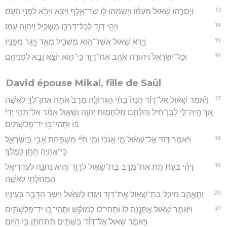
13
וַיְסִרֵ֤הוּ שָׁאוּל֙ מֵֽעִמּ֔וֹ וַיְשִׂמֵ֥הוּ ל֖וֹ שַׂר־אָ֑לֶף וַיֵּצֵ֥א וַיָּבֹ֖א לִפְנֵ֥י הָעָֽם׃
14
וַיְהִ֥י דָוִ֛ד לְכָל־דָּרְכָ֖ו מַשְׂכִּ֑יל וַֽיהוָ֖ה עִמּֽוֹ׃
15
וַיַּ֣רְא שָׁא֔וּל אֲשֶׁר־ה֖וּא מַשְׂכִּ֣יל מְאֹ֑ד וַיָּ֖גָר מִפָּנָֽיו׃
16
וְכָל־יִשְׂרָאֵל֙ וִיהוּדָ֔ה אֹהֵ֖ב אֶת־דָּוִ֑ד כִּֽי־ה֛וּא יוֹצֵ֥א וָבָ֖א לִפְנֵיהֶֽם׃
David épouse Mikal, fille de Saül
17
וַיֹּ֨אמֶר שָׁא֜וּל אֶל־דָּוִ֗ד הִנֵּה֩ בִתִּ֨י הַגְּדוֹלָ֤ה מֵרַב֙ אֹתָהּ֙ אֶתֶּן־לְךָ֣ לְאִשָּׁ֔ה
אַ֚ךְ הֱיֵה־לִּ֣י לְבֶן־חַ֔יִל וְהִלָּחֵ֖ם מִלְחֲמ֣וֹת יְהוָ֑ה וְשָׁא֣וּל אָמַ֗ר אַל־תְּהִ֤י יָדִי֙
בּ֔וֹ וּתְהִי־ב֖וֹ יַד־פְּלִשְׁתִּֽים׃
18
וַיֹּ֨אמֶר דָּוִ֜ד אֶל־שָׁא֗וּל מִ֤י אָֽנֹכִי֙ וּמִ֣י חַיַּ֔י מִשְׁפַּ֥חַת אָבִ֖י בְּיִשְׂרָאֵ֑ל
כִּֽי־אֶהְיֶ֥ה חָתָ֖ן לַמֶּֽלֶךְ׃
19
וַיְהִ֗י בְּעֵ֥ת תֵּ֛ת אֶת־מֵרַ֥ב בַּת־שָׁא֖וּל לְדָוִ֑ד וְהִ֧יא נִתְּנָ֛ה לְעַדְרִיאֵ֥ל
הַמְּחֹלָתִ֖י לְאִשָּֽׁה׃
20
וַתֶּאֱהַ֛ב מִיכַ֥ל בַּת־שָׁא֖וּל אֶת־דָּוִ֑ד וַיַּגִּ֣דוּ לְשָׁא֔וּל וַיִּשַׁ֥ר הַדָּבָ֖ר בְּעֵינָֽיו׃
21
וַיֹּ֨אמֶר שָׁא֜וּל אֶתְּנֶ֤נָּה לּוֹ֙ וּתְהִי־ל֣וֹ לְמוֹקֵ֔שׁ וּתְהִי־ב֖וֹ יַד־פְּלִשְׁתִּ֑ים
וַיֹּ֤אמֶר שָׁאוּל֙ אֶל־דָּוִ֔ד בִּשְׁתַּ֛יִם תִּתְחַתֵּ֥ן בִּ֖י הַיּֽוֹם׃