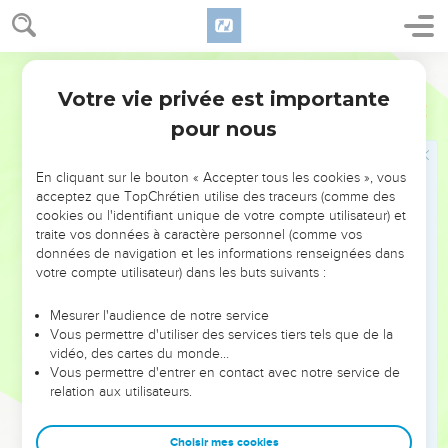
וְחֶ֖רֶב אֵ֥ין בְּיַד־דָּוִֽד׃
51
וַיָּ֣רָץ דָּ֠וִד וַיַּעֲמֹ֨ד אֶל־הַפְּלִשְׁתִּ֜י וַיִּקַּ֣ח אֶת־חַ֠רְבּוֹ וַֽיִּשְׁלְפָ֤הּ מִתַּעְרָהּ֙
וַיְמֹ֣תְתֵ֔הוּ וַיִּכְרָת־בָּ֖הּ אֶת־רֹאשׁ֑וֹ וַיִּרְא֧וּ הַפְּלִשְׁתִּ֛ים כִּֽי־מֵ֥ת גִּבּוֹרָ֖ם וַיָּנֻֽסוּ׃
Hébreu / Grec - Texte original
52
וַיָּקֻ֣מוּ אַנְשֵׁי֩ יִשְׂרָאֵ֨ל וִיהוּדָ֜ה וַיָּרִ֗עוּ וַֽיִּרְדְּפוּ֙ אֶת־הַפְּלִשְׁתִּ֔ים עַד־בּוֹאֲךָ֣
Votre vie privée est importante
1 Samuel
17
גַ֔יְא וְעַ֖ד שַׁעֲרֵ֣י עֶקְר֑וֹן וַֽיִּפְּל֞וּ חַֽלְלֵ֤י פְלִשְׁתִּים֙ בְּדֶ֣רֶךְ שַׁעֲרַ֔יִם וְעַד־גַּ֖ת
pour nous
וְעַד־עֶקְרֽוֹן׃
53
וַיָּשֻׁ֙בוּ֙ בְּנֵ֣י יִשְׂרָאֵ֔ל מִדְּלֹ֖ק אַחֲרֵ֣י פְלִשְׁתִּ֑ים וַיָּשֹׁ֖סּוּ אֶת־מַחֲנֵיהֶֽם׃
En cliquant sur le bouton « Accepter tous les cookies », vous
54
acceptez que TopChrétien utilise des traceurs (comme des
וַיִּקַּ֤ח דָּוִד֙ אֶת־רֹ֣אשׁ הַפְּלִשְׁתִּ֔י וַיְבִאֵ֖הוּ יְרוּשָׁלִָ֑ם וְאֶת־כֵּלָ֖יו שָׂ֥ם בְּאָהֳלֽוֹ׃
cookies ou l'identifiant unique de votre compte utilisateur) et
traite vos données à caractère personnel (comme vos
Jonatan conclut un pacte d'amitié avec
données de navigation et les informations renseignées dans
David
votre compte utilisateur) dans les buts suivants :
55
וְכִרְא֨וֹת שָׁא֜וּל אֶת־דָּוִ֗ד יֹצֵא֙ לִקְרַ֣את הַפְּלִשְׁתִּ֔י אָמַ֗ר אֶל־אַבְנֵר֙ שַׂ֣ר
Mesurer l'audience de notre service
הַצָּבָ֔א בֶּן־מִי־זֶ֥ה הַנַּ֖עַר אַבְנֵ֑ר וַיֹּ֣אמֶר אַבְנֵ֔ר חֵֽי־נַפְשְׁךָ֥ הַמֶּ֖לֶךְ
Vous permettre d'utiliser des services tiers tels que de la
vidéo, des cartes du monde…
אִם־יָדָֽעְתִּי׃
Vous permettre d'entrer en contact avec notre service de
56
וַיֹּ֖אמֶר הַמֶּ֑לֶךְ שְׁאַ֣ל אַתָּ֔ה בֶּן־מִי־זֶ֖ה הָעָֽלֶם׃
relation aux utilisateurs.
57
וּכְשׁ֣וּב דָּוִ֗ד מֵֽהַכּוֹת֙ אֶת־הַפְּלִשְׁתִּ֔י וַיִּקַּ֤ח אֹתוֹ֙ אַבְנֵ֔ר וַיְבִאֵ֖הוּ לִפְנֵ֣י
שָׁא֑וּל וְרֹ֥אשׁ הַפְּלִשְׁתִּ֖י בְּיָדֽוֹ׃
Choisir mes cookies