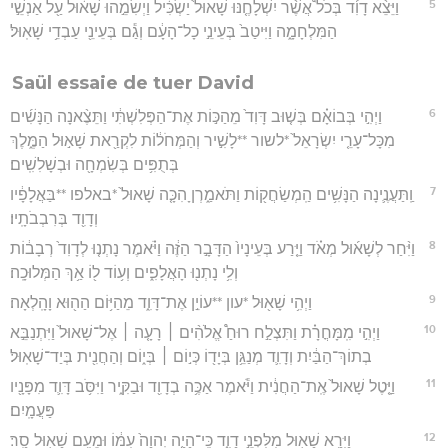
5
וַיֵּצֵ֨א דָוִ֜ד בְּכֹל֩ אֲשֶׁ֨ר יִשְׁלָחֶ֤נּוּ שָׁאוּל֙ יַשְׂכִּ֔יל וַיְשִׂמֵ֣הוּ שָׁא֔וּל עַ֖ל אַנְשֵׁ֣י
הַמִּלְחָמָ֑ה וַיִּיטַב֙ בְּעֵינֵ֣י כָל־הָעָ֔ם וְגַ֕ם בְּעֵינֵ֖י עַבְדֵ֥י שָׁאֽוּל׃
Saül essaie de tuer David
6
וַיְהִ֣י בְּבוֹאָ֗ם בְּשׁ֤וּב דָּוִד֙ מֵהַכּ֣וֹת אֶת־הַפְּלִשְׁתִּ֔י וַתֵּצֶ֨אנָה הַנָּשִׁ֜ים
מִכָּל־עָרֵ֤י יִשְׂרָאֵל֙ *לשור **לָשִׁ֣יר וְהַמְּחֹל֔וֹת לִקְרַ֖את שָׁא֣וּל הַמֶּ֑לֶךְ
בְּתֻפִּ֥ים בְּשִׂמְחָ֖ה וּבְשָׁלִשִֽׁים׃
7
וַֽתַּעֲנֶ֛ינָה הַנָּשִׁ֥ים הַֽמְשַׂחֲק֖וֹת וַתֹּאמַ֑רְןָ הִכָּ֤ה שָׁאוּל֙ *באלפו **בַּאֲלָפָ֔יו
וְדָוִ֖ד בְּרִבְבֹתָֽיו׃
8
וַיִּ֨חַר לְשָׁא֜וּל מְאֹ֗ד וַיֵּ֤רַע בְּעֵינָיו֙ הַדָּבָ֣ר הַזֶּ֔ה וַיֹּ֗אמֶר נָתְנ֤וּ לְדָוִד֙ רְבָב֔וֹת
וְלִ֥י נָתְנ֖וּ הָאֲלָפִ֑ים וְע֥וֹד ל֖וֹ אַ֥ךְ הַמְּלוּכָֽה׃
9
וַיְהִ֥י שָׁא֖וּל *עון **עוֹיֵ֣ן אֶת־דָּוִ֑ד מֵהַיּ֥וֹם הַה֖וּא וָהָֽלְאָה׃
10
וַיְהִ֣י מִֽמָּחֳרָ֗ת וַתִּצְלַ֣ח רוּחַ֩ אֱלֹהִ֨ים ׀ רָעָ֤ה ׀ אֶל־שָׁאוּל֙ וַיִּתְנַבֵּ֣א
בְתוֹךְ־הַבַּ֔יִת וְדָוִ֛ד מְנַגֵּ֥ן בְּיָד֖וֹ כְּי֣וֹם ׀ בְּי֑וֹם וְהַחֲנִ֖ית בְּיַד־שָׁאֽוּל׃
11
וַיָּ֤טֶל שָׁאוּל֙ אֶֽת־הַחֲנִ֔ית וַיֹּ֕אמֶר אַכֶּ֥ה בְדָוִ֖ד וּבַקִּ֑יר וַיִּסֹּ֥ב דָּוִ֛ד מִפָּנָ֖יו
פַּעֲמָֽיִם׃
12
וַיִּרָ֥א שָׁא֖וּל מִלִּפְנֵ֣י דָוִ֑ד כִּֽי־הָיָ֤ה יְהוָה֙ עִמּ֔וֹ וּמֵעִ֥ם שָׁא֖וּל סָֽר׃