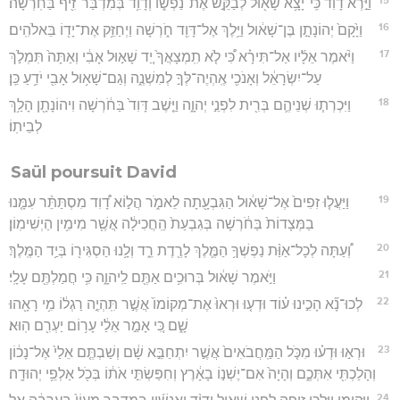
וַיַּ֣רְא דָוִ֔ד כִּֽי־יָצָ֥א שָׁא֖וּל לְבַקֵּ֣שׁ אֶת־נַפְשׁ֑וֹ וְדָוִ֥ד בְּמִדְבַּר־זִ֖יף בַּחֹֽרְשָׁה׃
16
וַיָּ֙קָם֙ יְהוֹנָתָ֣ן בֶּן־שָׁא֔וּל וַיֵּ֥לֶךְ אֶל־דָּוִ֖ד חֹ֑רְשָׁה וַיְחַזֵּ֥ק אֶת־יָד֖וֹ בֵּאלֹהִֽים׃
17
וַיֹּ֨אמֶר אֵלָ֜יו אַל־תִּירָ֗א כִּ֠י לֹ֤א תִֽמְצָאֲךָ֙ יַ֚ד שָׁא֣וּל אָבִ֔י וְאַתָּה֙ תִּמְלֹ֣ךְ
עַל־יִשְׂרָאֵ֔ל וְאָנֹכִ֖י אֶֽהְיֶה־לְּךָ֣ לְמִשְׁנֶ֑ה וְגַם־שָׁא֥וּל אָבִ֖י יֹדֵ֥עַ כֵּֽן׃
18
וַיִּכְרְת֧וּ שְׁנֵיהֶ֛ם בְּרִ֖ית לִפְנֵ֣י יְהוָ֑ה וַיֵּ֤שֶׁב דָּוִד֙ בַּחֹ֔רְשָׁה וִיהוֹנָתָ֖ן הָלַ֥ךְ
לְבֵיתֽוֹ׃
Saül poursuit David
19
וַיַּעֲל֤וּ זִפִים֙ אֶל־שָׁא֔וּל הַגִּבְעָ֖תָה לֵאמֹ֑ר הֲל֣וֹא דָ֠וִד מִסְתַּתֵּ֨ר עִמָּ֤נוּ
בַמְּצָדוֹת֙ בַּחֹ֔רְשָׁה בְּגִבְעַת֙ הַֽחֲכִילָ֔ה אֲשֶׁ֖ר מִימִ֥ין הַיְשִׁימֽוֹן׃
20
וְ֠עַתָּה לְכָל־אַוַּ֨ת נַפְשְׁךָ֥ הַמֶּ֛לֶךְ לָרֶ֖דֶת רֵ֑ד וְלָ֥נוּ הַסְגִּיר֖וֹ בְּיַ֥ד הַמֶּֽלֶךְ׃
21
וַיֹּ֣אמֶר שָׁא֔וּל בְּרוּכִ֥ים אַתֶּ֖ם לַֽיהוָ֑ה כִּ֥י חֲמַלְתֶּ֖ם עָלָֽי׃
22
לְכוּ־נָ֞א הָכִ֣ינוּ ע֗וֹד וּדְע֤וּ וּרְאוּ֙ אֶת־מְקוֹמוֹ֙ אֲשֶׁ֣ר תִּֽהְיֶ֣ה רַגְל֔וֹ מִ֥י רָאָ֖הוּ
שָׁ֑ם כִּ֚י אָמַ֣ר אֵלַ֔י עָר֥וֹם יַעְרִ֖ם הֽוּא׃
23
וּרְא֣וּ וּדְע֗וּ מִכֹּ֤ל הַמַּֽחֲבֹאִים֙ אֲשֶׁ֣ר יִתְחַבֵּ֣א שָׁ֔ם וְשַׁבְתֶּ֤ם אֵלַי֙ אֶל־נָכ֔וֹן
וְהָלַכְתִּ֖י אִתְּכֶ֑ם וְהָיָה֙ אִם־יֶשְׁנ֣וֹ בָאָ֔רֶץ וְחִפַּשְׂתִּ֣י אֹת֔וֹ בְּכֹ֖ל אַלְפֵ֥י יְהוּדָֽה׃
24