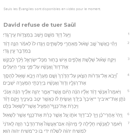
Seuls les Évangiles sont disponibles en vidéo pour le moment.
David refuse de tuer Saül
1
וַיַּ֥עַל דָּוִ֖ד מִשָּׁ֑ם וַיֵּ֖שֶׁב בִּמְצָד֥וֹת עֵֽין־גֶּֽדִי׃
2
וַיְהִ֗י כַּֽאֲשֶׁר֙ שָׁ֣ב שָׁא֔וּל מֵאַחֲרֵ֖י פְּלִשְׁתִּ֑ים וַיַּגִּ֤דוּ לוֹ֙ לֵאמֹ֔ר הִנֵּ֣ה דָוִ֔ד
בְּמִדְבַּ֖ר עֵ֥ין גֶּֽדִי׃
3
וַיִּקַּ֣ח שָׁא֗וּל שְׁלֹ֧שֶׁת אֲלָפִ֛ים אִ֥ישׁ בָּח֖וּר מִכָּל־יִשְׂרָאֵ֑ל וַיֵּ֗לֶךְ לְבַקֵּ֤שׁ
אֶת־דָּוִד֙ וַֽאֲנָשָׁ֔יו עַל־פְּנֵ֖י צוּרֵ֥י הַיְּעֵלִֽים׃
4
וַ֠יָּבֹא אֶל־גִּדְר֨וֹת הַצֹּ֤אן עַל־הַדֶּ֙רֶךְ֙ וְשָׁ֣ם מְעָרָ֔ה וַיָּבֹ֥א שָׁא֖וּל לְהָסֵ֣ךְ
אֶת־רַגְלָ֑יו וְדָוִד֙ וַאֲנָשָׁ֔יו בְּיַרְכְּתֵ֥י הַמְּעָרָ֖ה יֹשְׁבִֽים׃
5
וַיֹּאמְרוּ֩ אַנְשֵׁ֨י דָוִ֜ד אֵלָ֗יו הִנֵּ֨ה הַיּ֜וֹם אֲ‍ֽשֶׁר־אָמַ֧ר יְהוָ֣ה אֵלֶ֗יךָ הִנֵּ֨ה אָנֹכִ֜י
נֹתֵ֤ן אֶת־*איביך **אֹֽיִבְךָ֙ בְּיָדֶ֔ךָ וְעָשִׂ֣יתָ לּ֔וֹ כַּאֲשֶׁ֖ר יִטַ֣ב בְּעֵינֶ֑יךָ וַיָּ֣קָם דָּוִ֗ד
וַיִּכְרֹ֛ת אֶת־כְּנַֽף־הַמְּעִ֥יל אֲשֶׁר־לְשָׁא֖וּל בַּלָּֽט׃
6
וַֽיְהִי֙ אַֽחֲרֵי־כֵ֔ן וַיַּ֥ךְ לֵב־דָּוִ֖ד אֹת֑וֹ עַ֚ל אֲשֶׁ֣ר כָּרַ֔ת אֶת־כָּנָ֖ף אֲשֶׁ֥ר לְשָׁאֽוּל׃
7
וַיֹּ֨אמֶר לַאֲנָשָׁ֜יו חָלִ֧ילָה לִּ֣י מֵֽיהוָ֗ה אִם־אֶעֱשֶׂה֩ אֶת־הַדָּבָ֨ר הַזֶּ֤ה לַֽאדֹנִי֙
לִמְשִׁ֣יחַ יְהוָ֔ה לִשְׁלֹ֥חַ יָדִ֖י בּ֑וֹ כִּֽי־מְשִׁ֥יחַ יְהוָ֖ה הֽוּא׃