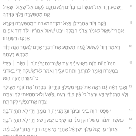
8
וַיְשַׁסַּ֨ע דָּוִ֤ד אֶת־אֲנָשָׁיו֙ בַּדְּבָרִ֔ים וְלֹ֥א נְתָנָ֖ם לָק֣וּם אֶל־שָׁא֑וּל וְשָׁא֛וּל
קָ֥ם מֵהַמְּעָרָ֖ה וַיֵּ֥לֶךְ בַּדָּֽרֶךְ׃
9
וַיָּ֨קָם דָּוִ֜ד אַחֲרֵי־כֵ֗ן וַיֵּצֵא֙ *מן־*המערה **מֵֽהַמְּעָרָ֔ה וַיִּקְרָ֧א
אַֽחֲרֵי־שָׁא֛וּל לֵאמֹ֖ר אֲדֹנִ֣י הַמֶּ֑לֶךְ וַיַּבֵּ֤ט שָׁאוּל֙ אַֽחֲרָ֔יו וַיִּקֹּ֨ד דָּוִ֥ד אַפַּ֛יִם
אַ֖רְצָה וַיִּשְׁתָּֽחוּ׃
10
וַיֹּ֤אמֶר דָּוִד֙ לְשָׁא֔וּל לָ֧מָּה תִשְׁמַ֛ע אֶת־דִּבְרֵ֥י אָדָ֖ם לֵאמֹ֑ר הִנֵּ֣ה דָוִ֔ד
מְבַקֵּ֖שׁ רָעָתֶֽךָ׃
11
הִנֵּה֩ הַיּ֨וֹם הַזֶּ֜ה רָא֣וּ עֵינֶ֗יךָ אֵ֣ת אֲשֶׁר־נְתָנְךָ֩ יְהוָ֨ה ׀ הַיּ֤וֹם ׀ בְּיָדִי֙
בַּמְּעָרָ֔ה וְאָמַ֥ר לַהֲרָגֲךָ֖ וַתָּ֣חָס עָלֶ֑יךָ וָאֹמַ֗ר לֹא־אֶשְׁלַ֤ח יָדִי֙ בַּֽאדֹנִ֔י
כִּי־מְשִׁ֥יחַ יְהוָ֖ה הֽוּא׃
12
וְאָבִ֣י רְאֵ֔ה גַּ֗ם רְאֵ֛ה אֶת־כְּנַ֥ף מְעִילְךָ֖ בְּיָדִ֑י כִּ֡י בְּכָרְתִי֩ אֶת־כְּנַ֨ף מְעִֽילְךָ֜
וְלֹ֣א הֲרַגְתִּ֗יךָ דַּ֤ע וּרְאֵה֙ כִּי֩ אֵ֨ין בְּיָדִ֜י רָעָ֤ה וָפֶ֙שַׁע֙ וְלֹא־חָטָ֣אתִי לָ֔ךְ וְאַתָּ֛ה
צֹדֶ֥ה אֶת־נַפְשִׁ֖י לְקַחְתָּֽהּ׃
13
יִשְׁפֹּ֤ט יְהוָה֙ בֵּינִ֣י וּבֵינֶ֔ךָ וּנְקָמַ֥נִי יְהוָ֖ה מִמֶּ֑ךָּ וְיָדִ֖י לֹ֥א תִֽהְיֶה־בָּֽךְ׃
14
כַּאֲשֶׁ֣ר יֹאמַ֗ר מְשַׁל֙ הַקַּדְמֹנִ֔י מֵרְשָׁעִ֖ים יֵ֣צֵא רֶ֑שַׁע וְיָדִ֖י לֹ֥א תִֽהְיֶה־בָּֽךְ׃
15
אַחֲרֵ֨י מִ֤י יָצָא֙ מֶ֣לֶךְ יִשְׂרָאֵ֔ל אַחֲרֵ֥י מִ֖י אַתָּ֣ה רֹדֵ֑ף אַֽחֲרֵי֙ כֶּ֣לֶב מֵ֔ת