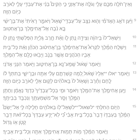
וְאֵין־חֹלֶ֥ה מִכֶּ֛ם עָלַ֖י וְגֹלֶ֣ה אֶת־אָזְנִ֑י כִּ֣י הֵקִים֩ בְּנִ֨י אֶת־עַבְדִּ֥י עָלַ֛י לְאֹרֵ֖ב
כַּיּ֥וֹם הַזֶּֽה׃
9
וַיַּ֜עַן דֹּאֵ֣ג הָאֲדֹמִ֗י וְה֛וּא נִצָּ֥ב עַל־עַבְדֵֽי־שָׁא֖וּל וַיֹּאמַ֑ר רָאִ֙יתִי֙ אֶת־בֶּן־יִשַׁ֔י
בָּ֣א נֹ֔בֶה אֶל־אֲחִימֶ֖לֶךְ בֶּן־אֲחִטֽוּב׃
10
וַיִּשְׁאַל־לוֹ֙ בַּֽיהוָ֔ה וְצֵידָ֖ה נָ֣תַן ל֑וֹ וְאֵ֗ת חֶ֛רֶב גָּלְיָ֥ת הַפְּלִשְׁתִּ֖י נָ֥תַן לֽוֹ׃
11
וַיִּשְׁלַ֣ח הַמֶּ֡לֶךְ לִקְרֹא֩ אֶת־אֲחִימֶ֨לֶךְ בֶּן־אֲחִיט֜וּב הַכֹּהֵ֗ן וְאֵ֨ת כָּל־בֵּ֥ית
אָבִ֛יו הַכֹּהֲנִ֖ים אֲשֶׁ֣ר בְּנֹ֑ב וַיָּבֹ֥אוּ כֻלָּ֖ם אֶל־הַמֶּֽלֶךְ׃
12
וַיֹּ֣אמֶר שָׁא֔וּל שְֽׁמַֽע־נָ֖א בֶּן־אֲחִיט֑וּב וַיֹּ֖אמֶר הִנְנִ֥י אֲדֹנִֽי׃
13
וַיֹּ֤אמֶר *אלו **אֵלָיו֙ שָׁא֔וּל לָ֚מָּה קְשַׁרְתֶּ֣ם עָלַ֔י אַתָּ֖ה וּבֶן־יִשָׁ֑י בְּתִתְּךָ֨ ל֜וֹ
לֶ֣חֶם וְחֶ֗רֶב וְשָׁא֥וֹל לוֹ֙ בֵּֽאלֹהִ֔ים לָק֥וּם אֵלַ֛י לְאֹרֵ֖ב כַּיּ֥וֹם הַזֶּֽה׃
14
וַיַּ֧עַן אֲחִימֶ֛לֶךְ אֶת־הַמֶּ֖לֶךְ וַיֹּאמַ֑ר וּמִ֤י בְכָל־עֲבָדֶ֙יךָ֙ כְּדָוִ֣ד נֶאֱמָ֔ן וַחֲתַ֥ן
הַמֶּ֛לֶךְ וְסָ֥ר אֶל־מִשְׁמַעְתֶּ֖ךָ וְנִכְבָּ֥ד בְּבֵיתֶֽךָ׃
15
הַיּ֧וֹם הַחִלֹּ֛תִי *לשאול־**לִשְׁאָל־ל֥וֹ בֵאלֹהִ֖ים חָלִ֣ילָה לִּ֑י אַל־יָשֵׂם֩
הַמֶּ֨לֶךְ בְּעַבְדּ֤וֹ דָבָר֙ בְּכָל־בֵּ֣ית אָבִ֔י כִּ֠י לֹֽא־יָדַ֤ע עַבְדְּךָ֙ בְּכָל־זֹ֔את דָּבָ֥ר
קָטֹ֖ן א֥וֹ גָדֽוֹל׃
16
וַיֹּ֣אמֶר הַמֶּ֔לֶךְ מ֥וֹת תָּמ֖וּת אֲחִימֶ֑לֶךְ אַתָּ֖ה וְכָל־בֵּ֥ית אָבִֽיךָ׃
17