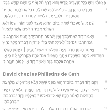
בְּצֵאתִ֕י וַיִּהְי֥וּ כְלֵֽי־הַנְּעָרִ֖ים קֹ֑דֶשׁ וְהוּא֙ דֶּ֣רֶךְ חֹ֔ל וְאַ֕ף כִּ֥י הַיּ֖וֹם יִקְדַּ֥שׁ בַּכֶּֽלִי׃
7
וַיִּתֶּן־ל֥וֹ הַכֹּהֵ֖ן קֹ֑דֶשׁ כִּי֩ לֹא־הָ֨יָה שָׁ֜ם לֶ֗חֶם כִּֽי־אִם־לֶ֤חֶם הַפָּנִים֙
הַמּֽוּסָרִים֙ מִלִּפְנֵ֣י יְהוָ֔ה לָשׂוּם֙ לֶ֣חֶם חֹ֔ם בְּי֖וֹם הִלָּקְחֽוֹ׃
8
וְשָׁ֡ם אִישׁ֩ מֵעַבְדֵ֨י שָׁא֜וּל בַּיּ֣וֹם הַה֗וּא נֶעְצָר֙ לִפְנֵ֣י יְהוָ֔ה וּשְׁמ֖וֹ דֹּאֵ֣ג
הָאֲדֹמִ֑י אַבִּ֥יר הָרֹעִ֖ים אֲשֶׁ֥ר לְשָׁאֽוּל׃
9
וַיֹּ֤אמֶר דָּוִד֙ לַאֲחִימֶ֔לֶךְ וְאִ֛ין יֶשׁ־פֹּ֥ה תַֽחַת־יָדְךָ֖ חֲנִ֣ית אוֹ־חָ֑רֶב כִּ֣י
גַם־חַרְבִּ֤י וְגַם־כֵּלַי֙ לֹֽא־לָקַ֣חְתִּי בְיָדִ֔י כִּֽי־הָיָ֥ה דְבַר־הַמֶּ֖לֶךְ נָחֽוּץ׃
10
וַיֹּ֣אמֶר הַכֹּהֵ֗ן חֶרֶב֩ גָּלְיָ֨ת הַפְּלִשְׁתִּ֜י אֲשֶׁר־הִכִּ֣יתָ ׀ בְּעֵ֣מֶק הָאֵלָ֗ה
הִנֵּה־הִ֞יא לוּטָ֣ה בַשִּׂמְלָה֮ אַחֲרֵ֣י הָאֵפוֹד֒ אִם־אֹתָ֤הּ תִּֽקַּח־לְךָ֙ קָ֔ח כִּ֣י אֵ֥ין
אַחֶ֛רֶת זוּלָתָ֖הּ בָּזֶ֑ה וַיֹּ֧אמֶר דָּוִ֛ד אֵ֥ין כָּמ֖וֹהָ תְּנֶ֥נָּה לִּֽי׃
David chez les Philistins de Gath
11
וַיָּ֣קָם דָּוִ֔ד וַיִּבְרַ֥ח בַּיּוֹם־הַה֖וּא מִפְּנֵ֣י שָׁא֑וּל וַיָּבֹ֕א אֶל־אָכִ֖ישׁ מֶ֥לֶךְ גַּֽת׃
12
וַיֹּ֨אמְר֜וּ עַבְדֵ֤י אָכִישׁ֙ אֵלָ֔יו הֲלוֹא־זֶ֥ה דָוִ֖ד מֶ֣לֶךְ הָאָ֑רֶץ הֲל֣וֹא לָזֶ֗ה יַעֲנ֤וּ
בַמְּחֹלוֹת֙ לֵאמֹ֔ר הִכָּ֤ה שָׁאוּל֙ *באלפו **בַּאֲלָפָ֔יו וְדָוִ֖ד *ברבבתו
**בְּרִבְבֹתָֽיו׃
13
וַיָּ֧שֶׂם דָּוִ֛ד אֶת־הַדְּבָרִ֥ים הָאֵ֖לֶּה בִּלְבָב֑וֹ וַיִּרָ֣א מְאֹ֔ד מִפְּנֵ֖י אָכִ֥ישׁ