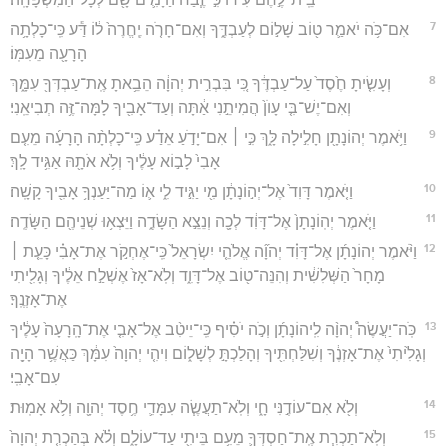
7
אִם־כֹּ֥ה יֹאמַ֛ר ט֖וֹב שָׁל֣וֹם לְעַבְדֶּ֑ךָ וְאִם־חָרֹ֤ה יֶֽחֱרֶה֙ ל֔וֹ דַּ֕ע כִּֽי־כָלְתָ֥ה
הָרָעָ֖ה מֵעִמּֽוֹ׃
8
וְעָשִׂ֤יתָ חֶ֙סֶד֙ עַל־עַבְדֶּ֔ךָ כִּ֚י בִּבְרִ֣ית יְהוָ֔ה הֵבֵ֥אתָ אֶֽת־עַבְדְּךָ֖ עִמָּ֑ךְ
וְאִם־יֶשׁ־בִּ֤י עָוֺן֙ הֲמִיתֵ֣נִי אַ֔תָּה וְעַד־אָבִ֖יךָ לָמָּה־זֶּ֥ה תְבִיאֵֽנִי׃
9
וַיֹּ֥אמֶר יְהוֹנָתָ֖ן חָלִ֣ילָה לָּ֑ךְ כִּ֣י ׀ אִם־יָדֹ֣עַ אֵדַ֗ע כִּֽי־כָלְתָ֨ה הָרָעָ֜ה מֵעִ֤ם
אָבִי֙ לָב֣וֹא עָלֶ֔יךָ וְלֹ֥א אֹתָ֖הּ אַגִּ֥יד לָֽךְ׃
10
וַיֹּ֤אמֶר דָּוִד֙ אֶל־יְה֣וֹנָתָ֔ן מִ֖י יַגִּ֣יד לִ֑י א֛וֹ מַה־יַּעַנְךָ֥ אָבִ֖יךָ קָשָֽׁה׃
11
וַיֹּ֤אמֶר יְהֽוֹנָתָן֙ אֶל־דָּוִ֔ד לְכָ֖ה וְנֵצֵ֣א הַשָּׂדֶ֑ה וַיֵּצְא֥וּ שְׁנֵיהֶ֖ם הַשָּׂדֶֽה׃
12
וַיֹּ֨אמֶר יְהוֹנָתָ֜ן אֶל־דָּוִ֗ד יְהוָ֞ה אֱלֹהֵ֤י יִשְׂרָאֵל֙ כִּֽי־אֶחְקֹ֣ר אֶת־אָבִ֗י כָּעֵ֤ת ׀
מָחָר֙ הַשְּׁלִשִׁ֔ית וְהִנֵּה־ט֖וֹב אֶל־דָּוִ֑ד וְלֹֽא־אָז֙ אֶשְׁלַ֣ח אֵלֶ֔יךָ וְגָלִ֖יתִי
אֶת־אָזְנֶֽךָ׃
13
כֹּֽה־יַעֲשֶׂה֩ יְהוָ֨ה לִֽיהוֹנָתָ֜ן וְכֹ֣ה יֹסִ֗יף כִּֽי־יֵיטִ֨ב אֶל־אָבִ֤י אֶת־הָֽרָעָה֙ עָלֶ֔יךָ
וְגָלִ֙יתִי֙ אֶת־אָזְנֶ֔ךָ וְשִׁלַּחְתִּ֖יךָ וְהָלַכְתָּ֣ לְשָׁל֑וֹם וִיהִ֤י יְהוָה֙ עִמָּ֔ךְ כַּאֲשֶׁ֥ר הָיָ֖ה
עִם־אָבִֽי׃
14
וְלֹ֖א אִם־עוֹדֶ֣נִּי חָ֑י וְלֹֽא־תַעֲשֶׂ֧ה עִמָּדִ֛י חֶ֥סֶד יְהוָ֖ה וְלֹ֥א אָמֽוּת׃
15
וְלֹֽא־תַכְרִ֧ת אֶֽת־חַסְדְּךָ֛ מֵעִ֥ם בֵּיתִ֖י עַד־עוֹלָ֑ם וְלֹ֗א בְּהַכְרִ֤ת יְהוָה֙