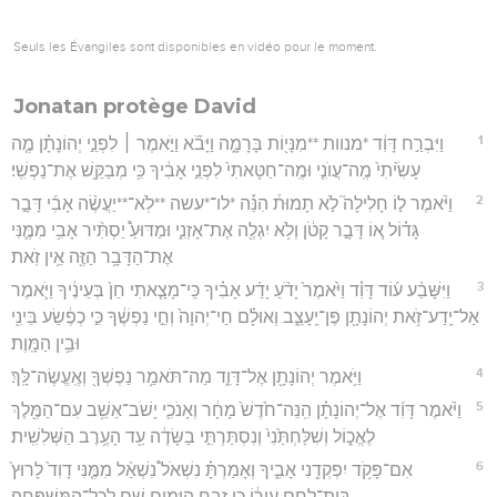
Seuls les Évangiles sont disponibles en vidéo pour le moment.
Jonatan protège David
1
וַיִּבְרַ֣ח דָּוִ֔ד *מנוות **מִנָּי֖וֹת בָּרָמָ֑ה וַיָּבֹ֞א וַיֹּ֣אמֶר ׀ לִפְנֵ֣י יְהוֹנָתָ֗ן מֶ֤ה
עָשִׂ֙יתִי֙ מֶֽה־עֲוֺנִ֤י וּמֶֽה־חַטָּאתִי֙ לִפְנֵ֣י אָבִ֔יךָ כִּ֥י מְבַקֵּ֖שׁ אֶת־נַפְשִֽׁי׃
2
וַיֹּ֨אמֶר ל֣וֹ חָלִילָה֮ לֹ֣א תָמוּת֒ הִנֵּ֡ה *לו־*עשה **לֹֽא־**יַעֲשֶׂ֨ה אָבִ֜י דָּבָ֣ר
גָּד֗וֹל א֚וֹ דָּבָ֣ר קָטֹ֔ן וְלֹ֥א יִגְלֶ֖ה אֶת־אָזְנִ֑י וּמַדּוּעַ֩ יַסְתִּ֨יר אָבִ֥י מִמֶּ֛נִּי
אֶת־הַדָּבָ֥ר הַזֶּ֖ה אֵ֥ין זֹֽאת׃
3
וַיִּשָּׁבַ֨ע ע֜וֹד דָּוִ֗ד וַיֹּ֙אמֶר֙ יָדֹ֨עַ יָדַ֜ע אָבִ֗יךָ כִּֽי־מָצָ֤אתִי חֵן֙ בְּעֵינֶ֔יךָ וַיֹּ֛אמֶר
אַל־יֵֽדַע־זֹ֥את יְהוֹנָתָ֖ן פֶּן־יֵֽעָצֵ֑ב וְאוּלָ֗ם חַי־יְהוָה֙ וְחֵ֣י נַפְשֶׁ֔ךָ כִּ֣י כְפֶ֔שַׂע בֵּינִ֖י
וּבֵ֥ין הַמָּֽוֶת׃
4
וַיֹּ֥אמֶר יְהוֹנָתָ֖ן אֶל־דָּוִ֑ד מַה־תֹּאמַ֥ר נַפְשְׁךָ֖ וְאֶֽעֱשֶׂה־לָּֽךְ׃
5
וַיֹּ֨אמֶר דָּוִ֜ד אֶל־יְהוֹנָתָ֗ן הִֽנֵּה־חֹ֙דֶשׁ֙ מָחָ֔ר וְאָנֹכִ֛י יָשֹׁב־אֵשֵׁ֥ב עִם־הַמֶּ֖לֶךְ
לֶאֱכ֑וֹל וְשִׁלַּחְתַּ֙נִי֙ וְנִסְתַּרְתִּ֣י בַשָּׂדֶ֔ה עַ֖ד הָעֶ֥רֶב הַשְּׁלִשִֽׁית׃
6
אִם־פָּקֹ֥ד יִפְקְדֵ֖נִי אָבִ֑יךָ וְאָמַרְתָּ֗ נִשְׁאֹל֩ נִשְׁאַ֨ל מִמֶּ֤נִּי דָוִד֙ לָרוּץ֙
בֵּֽית־לֶ֣חֶם עִיר֔וֹ כִּ֣י זֶ֧בַח הַיָּמִ֛ים שָׁ֖ם לְכָל־הַמִּשְׁפָּחָֽה׃