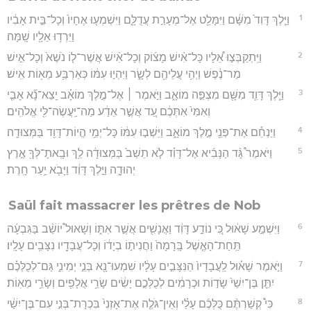
1
וַיֵּ֤לֶךְ דָּוִד֙ מִשָּׁ֔ם וַיִּמָּלֵ֖ט אֶל־מְעָרַ֣ת עֲדֻלָּ֑ם וַיִּשְׁמְע֤וּ אֶחָיו֙ וְכָל־בֵּ֣ית אָבִ֔יו
וַיֵּרְד֥וּ אֵלָ֖יו שָֽׁמָּה׃
2
וַיִּֽתְקַבְּצ֣וּ אֵ֠לָיו כָּל־אִ֨ישׁ מָצ֜וֹק וְכָל־אִ֨ישׁ אֲשֶׁר־ל֤וֹ נֹשֶׁא֙ וְכָל־אִ֣ישׁ
מַר־נֶ֔פֶשׁ וַיְהִ֥י עֲלֵיהֶ֖ם לְשָׂ֑ר וַיִּהְי֣וּ עִמּ֔וֹ כְּאַרְבַּ֥ע מֵא֖וֹת אִֽישׁ׃
3
וַיֵּ֧לֶךְ דָּוִ֛ד מִשָּׁ֖ם מִצְפֵּ֣ה מוֹאָ֑ב וַיֹּ֣אמֶר ׀ אֶל־מֶ֣לֶךְ מוֹאָ֗ב יֵֽצֵא־נָ֞א אָבִ֤י
וְאִמִּי֙ אִתְּכֶ֔ם עַ֚ד אֲשֶׁ֣ר אֵדַ֔ע מַה־יַּֽעֲשֶׂה־לִּ֖י אֱלֹהִֽים׃
4
וַיַּנְחֵ֕ם אֶת־פְּנֵ֖י מֶ֣לֶךְ מוֹאָ֑ב וַיֵּשְׁב֣וּ עִמּ֔וֹ כָּל־יְמֵ֥י הֱיוֹת־דָּוִ֖ד בַּמְּצוּדָֽה׃
5
וַיֹּאמֶר֩ גָּ֨ד הַנָּבִ֜יא אֶל־דָּוִ֗ד לֹ֤א תֵשֵׁב֙ בַּמְּצוּדָ֔ה לֵ֥ךְ וּבָֽאתָ־לְּךָ֖ אֶ֣רֶץ
יְהוּדָ֑ה וַיֵּ֣לֶךְ דָּוִ֔ד וַיָּבֹ֖א יַ֥עַר חָֽרֶת׃
Saül fait massacrer les prêtres de Nob
6
וַיִּשְׁמַ֣ע שָׁא֔וּל כִּ֚י נוֹדַ֣ע דָּוִ֔ד וַאֲנָשִׁ֖ים אֲשֶׁ֣ר אִתּ֑וֹ וְשָׁאוּל֩ יוֹשֵׁ֨ב בַּגִּבְעָ֜ה
תַּֽחַת־הָאֶ֤שֶׁל בָּֽרָמָה֙ וַחֲנִית֣וֹ בְיָד֔וֹ וְכָל־עֲבָדָ֖יו נִצָּבִ֥ים עָלָֽיו׃
7
וַיֹּ֣אמֶר שָׁא֗וּל לַֽעֲבָדָיו֙ הַנִּצָּבִ֣ים עָלָ֔יו שִׁמְעוּ־נָ֖א בְּנֵ֣י יְמִינִ֑י גַּם־לְכֻלְּכֶ֗ם
יִתֵּ֤ן בֶּן־יִשַׁי֙ שָׂד֣וֹת וּכְרָמִ֔ים לְכֻלְּכֶ֣ם יָשִׂ֔ים שָׂרֵ֥י אֲלָפִ֖ים וְשָׂרֵ֥י מֵאֽוֹת׃
8
כִּי֩ קְשַׁרְתֶּ֨ם כֻּלְּכֶ֜ם עָלַ֗י וְאֵין־גֹּלֶ֤ה אֶת־אָזְנִי֙ בִּכְרָת־בְּנִ֣י עִם־בֶּן־יִשַׁ֔י