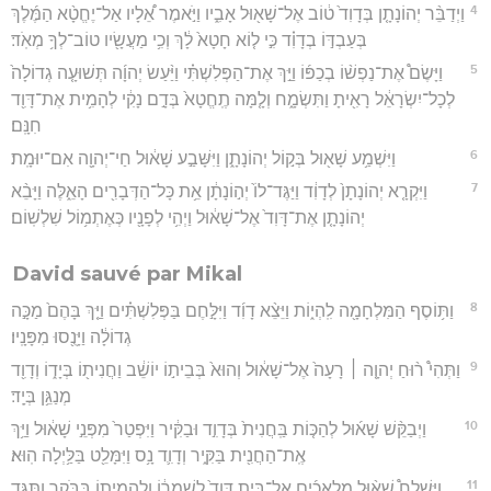
4
וַיְדַבֵּ֨ר יְהוֹנָתָ֤ן בְּדָוִד֙ ט֔וֹב אֶל־שָׁא֖וּל אָבִ֑יו וַיֹּ֣אמֶר אֵ֠לָיו אַל־יֶחֱטָ֨א הַמֶּ֜לֶךְ
בְּעַבְדּ֣וֹ בְדָוִ֗ד כִּ֣י ל֤וֹא חָטָא֙ לָ֔ךְ וְכִ֥י מַעֲשָׂ֖יו טוֹב־לְךָ֥ מְאֹֽד׃
5
וַיָּשֶׂם֩ אֶת־נַפְשׁ֨וֹ בְכַפּ֜וֹ וַיַּ֣ךְ אֶת־הַפְּלִשְׁתִּ֗י וַיַּ֨עַשׂ יְהוָ֜ה תְּשׁוּעָ֤ה גְדוֹלָה֙
לְכָל־יִשְׂרָאֵ֔ל רָאִ֖יתָ וַתִּשְׂמָ֑ח וְלָ֤מָּה תֶֽחֱטָא֙ בְּדָ֣ם נָקִ֔י לְהָמִ֥ית אֶת־דָּוִ֖ד
חִנָּֽם׃
6
וַיִּשְׁמַ֥ע שָׁא֖וּל בְּק֣וֹל יְהוֹנָתָ֑ן וַיִּשָּׁבַ֣ע שָׁא֔וּל חַי־יְהוָ֖ה אִם־יוּמָֽת׃
7
וַיִּקְרָ֤א יְהוֹנָתָן֙ לְדָוִ֔ד וַיַּגֶּד־לוֹ֙ יְה֣וֹנָתָ֔ן אֵ֥ת כָּל־הַדְּבָרִ֖ים הָאֵ֑לֶּה וַיָּבֵ֨א
יְהוֹנָתָ֤ן אֶת־דָּוִד֙ אֶל־שָׁא֔וּל וַיְהִ֥י לְפָנָ֖יו כְּאֶתְמ֥וֹל שִׁלְשֽׁוֹם׃
David sauvé par Mikal
8
וַתּ֥וֹסֶף הַמִּלְחָמָ֖ה לִֽהְי֑וֹת וַיֵּצֵ֨א דָוִ֜ד וַיִּלָּ֣חֶם בַּפְּלִשְׁתִּ֗ים וַיַּ֤ךְ בָּהֶם֙ מַכָּ֣ה
גְדוֹלָ֔ה וַיָּנֻ֖סוּ מִפָּנָֽיו׃
9
וַתְּהִי֩ ר֨וּחַ יְהוָ֤ה ׀ רָעָה֙ אֶל־שָׁא֔וּל וְהוּא֙ בְּבֵית֣וֹ יוֹשֵׁ֔ב וַחֲנִית֖וֹ בְּיָד֑וֹ וְדָוִ֖ד
מְנַגֵּ֥ן בְּיָֽד׃
10
וַיְבַקֵּ֨שׁ שָׁא֜וּל לְהַכּ֤וֹת בַּֽחֲנִית֙ בְּדָוִ֣ד וּבַקִּ֔יר וַיִּפְטַר֙ מִפְּנֵ֣י שָׁא֔וּל וַיַּ֥ךְ
אֶֽת־הַחֲנִ֖ית בַּקִּ֑יר וְדָוִ֛ד נָ֥ס וַיִּמָּלֵ֖ט בַּלַּ֥יְלָה הֽוּא׃
11
וַיִּשְׁלַח֩ שָׁא֨וּל מַלְאָכִ֜ים אֶל־בֵּ֤ית דָּוִד֙ לְשָׁמְר֔וֹ וְלַהֲמִית֖וֹ בַּבֹּ֑קֶר וַתַּגֵּ֣ד