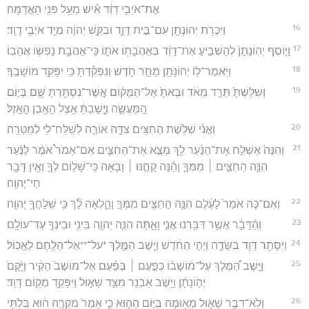
אֶת־אֹיְבֵ֣י דָוִ֔ד אִ֕ישׁ מֵעַ֖ל פְּנֵ֥י הָאֲדָמָֽה׃
16
וַיִּכְרֹ֥ת יְהוֹנָתָ֖ן עִם־בֵּ֣ית דָּוִ֑ד וּבִקֵּ֣שׁ יְהוָ֔ה מִיַּ֖ד אֹיְבֵ֥י דָוִֽד׃
17
וַיּ֤וֹסֶף יְהֽוֹנָתָן֙ לְהַשְׁבִּ֣יעַ אֶת־דָּוִ֔ד בְּאַהֲבָת֖וֹ אֹת֑וֹ כִּֽי־אַהֲבַ֥ת נַפְשׁ֖וֹ אֲהֵבֽוֹ׃
18
וַיֹּֽאמֶר־ל֥וֹ יְהוֹנָתָ֖ן מָחָ֣ר חֹ֑דֶשׁ וְנִפְקַ֕דְתָּ כִּ֥י יִפָּקֵ֖ד מוֹשָׁבֶֽךָ׃
19
וְשִׁלַּשְׁתָּ֙ תֵּרֵ֣ד מְאֹ֔ד וּבָאתָ֙ אֶל־הַמָּק֔וֹם אֲשֶׁר־נִסְתַּ֥רְתָּ שָּׁ֖ם בְּי֣וֹם
הַֽמַּעֲשֶׂ֑ה וְיָ֣שַׁבְתָּ֔ אֵ֖צֶל הָאֶ֥בֶן הָאָֽזֶל׃
20
וַאֲנִ֕י שְׁלֹ֥שֶׁת הַחִצִּ֖ים צִדָּ֣ה אוֹרֶ֑ה לְשַֽׁלַּֽח־לִ֖י לְמַטָּרָֽה׃
21
וְהִנֵּה֙ אֶשְׁלַ֣ח אֶת־הַנַּ֔עַר לֵ֖ךְ מְצָ֣א אֶת־הַחִצִּ֑ים אִם־אָמֹר֩ אֹמַ֨ר לַנַּ֜עַר
הִנֵּ֥ה הַחִצִּ֣ים ׀ מִמְּךָ֣ וָהֵ֗נָּה קָחֶ֧נּוּ ׀ וָבֹ֛אָה כִּֽי־שָׁל֥וֹם לְךָ֛ וְאֵ֥ין דָּבָ֖ר
חַי־יְהוָֽה׃
22
וְאִם־כֹּ֤ה אֹמַר֙ לָעֶ֔לֶם הִנֵּ֥ה הַחִצִּ֖ים מִמְּךָ֣ וָהָ֑לְאָה לֵ֕ךְ כִּ֥י שִֽׁלַּחֲךָ֖ יְהוָֽה׃
23
וְהַ֨דָּבָ֔ר אֲשֶׁ֥ר דִּבַּ֖רְנוּ אֲנִ֣י וָאָ֑תָּה הִנֵּ֧ה יְהוָ֛ה בֵּינִ֥י וּבֵינְךָ֖ עַד־עוֹלָֽם׃
24
וַיִּסָּתֵ֥ר דָּוִ֖ד בַּשָּׂדֶ֑ה וַיְהִ֣י הַחֹ֔דֶשׁ וַיֵּ֧שֶׁב הַמֶּ֛לֶךְ *על־**אֶל־הַלֶּ֖חֶם לֶאֱכֽוֹל׃
25
וַיֵּ֣שֶׁב הַ֠מֶּלֶךְ עַל־מ֨וֹשָׁב֜וֹ כְּפַ֣עַם ׀ בְּפַ֗עַם אֶל־מוֹשַׁב֙ הַקִּ֔יר וַיָּ֙קָם֙
יְה֣וֹנָתָ֔ן וַיֵּ֥שֶׁב אַבְנֵ֖ר מִצַּ֣ד שָׁא֑וּל וַיִּפָּקֵ֖ד מְק֥וֹם דָּוִֽד׃
26
וְלֹֽא־דִבֶּ֥ר שָׁא֛וּל מְא֖וּמָה בַּיּ֣וֹם הַה֑וּא כִּ֤י אָמַר֙ מִקְרֶ֣ה ה֔וּא בִּלְתִּ֥י