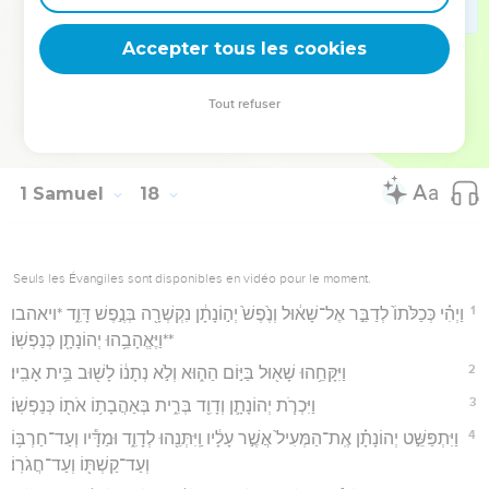
58
וַיֹּ֤אמֶר אֵלָיו֙ שָׁא֔וּל בֶּן־מִ֥י אַתָּ֖ה הַנָּ֑עַר וַיֹּ֣אמֶר דָּוִ֔ד בֶּֽן־עַבְדְּךָ֥ יִשַׁ֖י בֵּ֥ית
Accepter tous les cookies
הַלַּחְמִֽי׃
Hébreu : © Westminster Leningrad Codex - tanach.us --- Grec : © 2010 by the
Tout refuser
Society of Biblical Literature and Logos Bible Software - sblgnt.com
1 Samuel
18
Seuls les Évangiles sont disponibles en vidéo pour le moment.
1
וַיְהִ֗י כְּכַלֹּתוֹ֙ לְדַבֵּ֣ר אֶל־שָׁא֔וּל וְנֶ֙פֶשׁ֙ יְה֣וֹנָתָ֔ן נִקְשְׁרָ֖ה בְּנֶ֣פֶשׁ דָּוִ֑ד *ויאהבו
**וַיֶּאֱהָבֵ֥הוּ יְהוֹנָתָ֖ן כְּנַפְשֽׁוֹ׃
2
וַיִּקָּחֵ֥הוּ שָׁא֖וּל בַּיּ֣וֹם הַה֑וּא וְלֹ֣א נְתָנ֔וֹ לָשׁ֖וּב בֵּ֥ית אָבִֽיו׃
3
וַיִּכְרֹ֧ת יְהוֹנָתָ֛ן וְדָוִ֖ד בְּרִ֑ית בְּאַהֲבָת֥וֹ אֹת֖וֹ כְּנַפְשֽׁוֹ׃
4
וַיִּתְפַּשֵּׁ֣ט יְהוֹנָתָ֗ן אֶֽת־הַמְּעִיל֙ אֲשֶׁ֣ר עָלָ֔יו וַֽיִּתְּנֵ֖הוּ לְדָוִ֑ד וּמַדָּ֕יו וְעַד־חַרְבּ֥וֹ
וְעַד־קַשְׁתּ֖וֹ וְעַד־חֲגֹרֽוֹ׃