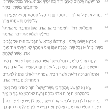
22
כֹּה־יַעֲשֶׂ֧ה אֱלֹהִ֛ים לְאֹיְבֵ֥י דָוִ֖ד וְכֹ֣ה יֹסִ֑יף אִם־אַשְׁאִ֧יר מִכָּל־אֲשֶׁר־ל֛וֹ
עַד־הַבֹּ֖קֶר מַשְׁתִּ֥ין בְּקִֽיר׃
23
וַתֵּ֤רֶא אֲבִיגַ֙יִל֙ אֶת־דָּוִ֔ד וַתְּמַהֵ֕ר וַתֵּ֖רֶד מֵעַ֣ל הַחֲמ֑וֹר וַתִּפֹּ֞ל לְאַפֵּ֤י דָוִד֙
עַל־פָּנֶ֔יהָ וַתִּשְׁתַּ֖חוּ אָֽרֶץ׃
24
וַתִּפֹּל֙ עַל־רַגְלָ֔יו וַתֹּ֕אמֶר בִּי־אֲנִ֥י אֲדֹנִ֖י הֶֽעָוֺ֑ן וּֽתְדַבֶּר־נָ֤א אֲמָֽתְךָ֙
בְּאָזְנֶ֔יךָ וּשְׁמַ֕ע אֵ֖ת דִּבְרֵ֥י אֲמָתֶֽךָ׃
25
אַל־נָ֣א יָשִׂ֣ים אֲדֹנִ֣י ׀ אֶת־לִבּ֡וֹ אֶל־אִישׁ֩ הַבְּלִיַּ֨עַל הַזֶּ֜ה עַל־נָבָ֗ל כִּ֤י
כִשְׁמוֹ֙ כֶּן־ה֔וּא נָבָ֣ל שְׁמ֔וֹ וּנְבָלָ֖ה עִמּ֑וֹ וַֽאֲנִי֙ אֲמָ֣תְךָ֔ לֹ֥א רָאִ֛יתִי אֶת־נַעֲרֵ֥י
אֲדֹנִ֖י אֲשֶׁ֥ר שָׁלָֽחְתָּ׃
26
וְעַתָּ֣ה אֲדֹנִ֗י חַי־יְהוָ֤ה וְחֵֽי־נַפְשְׁךָ֙ אֲשֶׁ֨ר מְנָעֲךָ֤ יְהוָה֙ מִבּ֣וֹא בְדָמִ֔ים
וְהוֹשֵׁ֥עַ יָדְךָ֖ לָ֑ךְ וְעַתָּ֗ה יִֽהְי֤וּ כְנָבָל֙ אֹיְבֶ֔יךָ וְהַֽמְבַקְשִׁ֥ים אֶל־אֲדֹנִ֖י רָעָֽה׃
27
וְעַתָּה֙ הַבְּרָכָ֣ה הַזֹּ֔את אֲשֶׁר־הֵבִ֥יא שִׁפְחָתְךָ֖ לַֽאדֹנִ֑י וְנִתְּנָה֙ לַנְּעָרִ֔ים
הַמִּֽתְהַלְּכִ֖ים בְּרַגְלֵ֥י אֲדֹנִֽי׃
28
שָׂ֥א נָ֖א לְפֶ֣שַׁע אֲמָתֶ֑ךָ כִּ֣י עָשֹֽׂה־יַעֲשֶׂה֩ יְהוָ֨ה לַֽאדֹנִ֜י בַּ֣יִת נֶאֱמָ֗ן
כִּי־מִלְחֲמ֤וֹת יְהוָה֙ אֲדֹנִ֣י נִלְחָ֔ם וְרָעָ֛ה לֹא־תִמָּצֵ֥א בְךָ֖ מִיָּמֶֽיךָ׃
29
וַיָּ֤קָם אָדָם֙ לִרְדָפְךָ֔ וּלְבַקֵּ֖שׁ אֶת־נַפְשֶׁ֑ךָ וְֽהָיְתָה֩ נֶ֨פֶשׁ אֲדֹנִ֜י צְרוּרָ֣ה ׀
בִּצְר֣וֹר הַחַיִּ֗ים אֵ֚ת יְהוָ֣ה אֱלֹהֶ֔יךָ וְאֵ֨ת נֶ֤פֶשׁ אֹיְבֶ֙יךָ֙ יְקַלְּעֶ֔נָּה בְּת֖וֹךְ כַּ֥ף