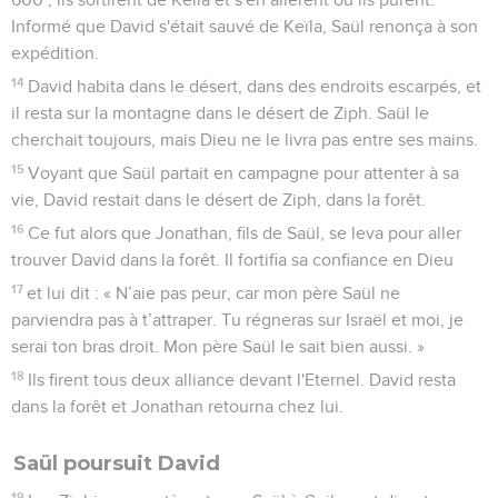
Informé que David s'était sauvé de Keïla, Saül renonça à son
expédition.
14
David habita dans le désert, dans des endroits escarpés, et
il resta sur la montagne dans le désert de Ziph. Saül le
cherchait toujours, mais Dieu ne le livra pas entre ses mains.
15
Voyant que Saül partait en campagne pour attenter à sa
vie, David restait dans le désert de Ziph, dans la forêt.
16
Ce fut alors que Jonathan, fils de Saül, se leva pour aller
trouver David dans la forêt. Il fortifia sa confiance en Dieu
17
et lui dit : « N’aie pas peur, car mon père Saül ne
parviendra pas à t’attraper. Tu régneras sur Israël et moi, je
serai ton bras droit. Mon père Saül le sait bien aussi. »
18
Ils firent tous deux alliance devant l'Eternel. David resta
dans la forêt et Jonathan retourna chez lui.
Saül poursuit David
19