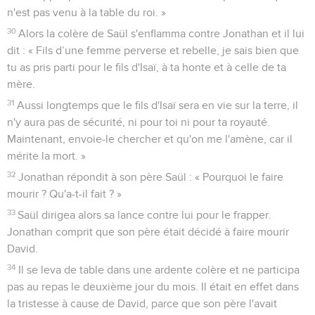
n'est pas venu à la table du roi. »
30
Alors la colère de Saül s'enflamma contre Jonathan et il lui
dit : « Fils d’une femme perverse et rebelle, je sais bien que
tu as pris parti pour le fils d'Isaï, à ta honte et à celle de ta
mère.
31
Aussi longtemps que le fils d'Isaï sera en vie sur la terre, il
n'y aura pas de sécurité, ni pour toi ni pour ta royauté.
Maintenant, envoie-le chercher et qu'on me l'amène, car il
mérite la mort. »
32
Jonathan répondit à son père Saül : « Pourquoi le faire
mourir ? Qu'a-t-il fait ? »
33
Saül dirigea alors sa lance contre lui pour le frapper.
Jonathan comprit que son père était décidé à faire mourir
David.
34
Il se leva de table dans une ardente colère et ne participa
pas au repas le deuxième jour du mois. Il était en effet dans
la tristesse à cause de David, parce que son père l'avait