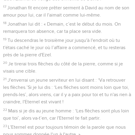
17
Jonathan fit encore prêter serment à David au nom de son
amour pour lui, car il l'aimait comme lui-même.
18
Jonathan lui dit : « Demain, c’est le début du mois. On
remarquera ton absence, car ta place sera vide.
19
Tu descendras le troisième jour jusqu'à l'endroit où tu
t'étais caché le jour où l’affaire a commencé, et tu resteras
près de la pierre d'Ezel.
20
Je tirerai trois flèches du côté de la pierre, comme si je
visais une cible.
21
J'enverrai un jeune serviteur en lui disant : ‘Va retrouver
les flèches.’Si je lui dis : ‘Les flèches sont moins loin que toi,
prends-les’, alors viens, car il y a paix pour toi et tu n'as rien à
craindre, l'Eternel est vivant !
22
Mais si je dis au jeune homme : ‘Les flèches sont plus loin
que toi’, alors va-t’en, car l'Eternel te fait partir.
23
L'Eternel est pour toujours témoin de la parole que nous
nous sommes donnée l'un à l'autre. »