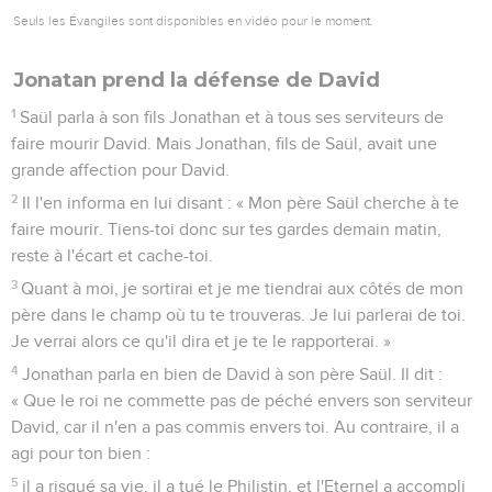
Seuls les Évangiles sont disponibles en vidéo pour le moment.
Jonatan prend la défense de David
1
Saül parla à son fils Jonathan et à tous ses serviteurs de
faire mourir David. Mais Jonathan, fils de Saül, avait une
grande affection pour David.
2
Il l'en informa en lui disant : « Mon père Saül cherche à te
faire mourir. Tiens-toi donc sur tes gardes demain matin,
reste à l'écart et cache-toi.
3
Quant à moi, je sortirai et je me tiendrai aux côtés de mon
père dans le champ où tu te trouveras. Je lui parlerai de toi.
Je verrai alors ce qu'il dira et je te le rapporterai. »
4
Jonathan parla en bien de David à son père Saül. Il dit :
« Que le roi ne commette pas de péché envers son serviteur
David, car il n'en a pas commis envers toi. Au contraire, il a
agi pour ton bien :
5
il a risqué sa vie, il a tué le Philistin, et l'Eternel a accompli