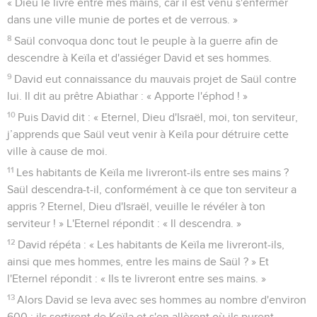
« Dieu le livre entre mes mains, car il est venu s'enfermer
dans une ville munie de portes et de verrous. »
8
Saül convoqua donc tout le peuple à la guerre afin de
descendre à Keïla et d'assiéger David et ses hommes.
9
David eut connaissance du mauvais projet de Saül contre
lui. Il dit au prêtre Abiathar : « Apporte l'éphod ! »
10
Puis David dit : « Eternel, Dieu d'Israël, moi, ton serviteur,
j’apprends que Saül veut venir à Keïla pour détruire cette
ville à cause de moi.
11
Les habitants de Keïla me livreront-ils entre ses mains ?
Saül descendra-t-il, conformément à ce que ton serviteur a
appris ? Eternel, Dieu d'Israël, veuille le révéler à ton
serviteur ! » L'Eternel répondit : « Il descendra. »
12
David répéta : « Les habitants de Keïla me livreront-ils,
ainsi que mes hommes, entre les mains de Saül ? » Et
l'Eternel répondit : « Ils te livreront entre ses mains. »
13
Alors David se leva avec ses hommes au nombre d'environ
600 ; ils sortirent de Keïla et s'en allèrent où ils purent.