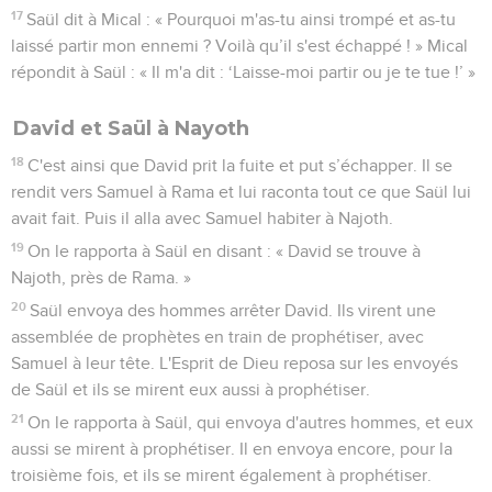
17
Saül dit à Mical : « Pourquoi m'as-tu ainsi trompé et as-tu
laissé partir mon ennemi ? Voilà qu’il s'est échappé ! » Mical
répondit à Saül : « Il m'a dit : ‘Laisse-moi partir ou je te tue !’ »
David et Saül à Nayoth
18
C'est ainsi que David prit la fuite et put s’échapper. Il se
rendit vers Samuel à Rama et lui raconta tout ce que Saül lui
avait fait. Puis il alla avec Samuel habiter à Najoth.
19
On le rapporta à Saül en disant : « David se trouve à
Najoth, près de Rama. »
20
Saül envoya des hommes arrêter David. Ils virent une
assemblée de prophètes en train de prophétiser, avec
Samuel à leur tête. L'Esprit de Dieu reposa sur les envoyés
de Saül et ils se mirent eux aussi à prophétiser.
21
On le rapporta à Saül, qui envoya d'autres hommes, et eux
aussi se mirent à prophétiser. Il en envoya encore, pour la
troisième fois, et ils se mirent également à prophétiser.