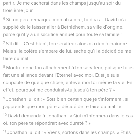
partir. Je me cacherai dans les champs jusqu'au soir du
troisième jour.
6
Si ton père remarque mon absence, tu diras : ‘David m'a
supplié de le laisser aller à Bethléhem, sa ville d’origine,
parce qu'il y a un sacrifice annuel pour toute sa famille.’
7
S'il dit : ‘C'est bien’, ton serviteur alors n'a rien à craindre.
Mais si la colère s'empare de lui, sache qu’il a décidé de me
faire du mal.
8
Montre donc ton attachement à ton serviteur, puisque tu as
fait une alliance devant l'Eternel avec moi. Et si je suis
coupable de quelque chose, enlève-moi toi-même la vie. En
effet, pourquoi me conduirais-tu jusqu'à ton père ? »
9
Jonathan lui dit : « Sois bien certain que je t'informerai, si
j'apprends que mon père a décidé de te faire du mal ! »
10
David demanda à Jonathan : « Qui m'informera dans le cas
où ton père te répondrait avec dureté ? »
11
Jonathan lui dit : « Viens, sortons dans les champs. » Et ils