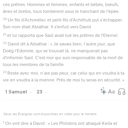
ces prêtres. Hommes et femmes, enfants et bébés, bœufs,
ânes et brebis, tous tombèrent sous le tranchant de l'épée.
20
Un fils d'Achimélec et petit-fils d'Achithub put s’échapper.
Son nom était Abiathar. Il s'enfuit vers David
21
et lui rapporta que Saül avait tué les prêtres de l'Eternel.
22
David dit à Abiathar : « Je savais bien, l’autre jour, que
Doëg l'Edomite, qui se trouvait là, ne manquerait pas
d'informer Saül. C'est moi qui suis responsable de la mort de
tous les membres de ta famille.
23
Reste avec moi, n’aie pas peur, car celui qui en voudra à ta
vie en voudra à la mienne. Près de moi tu seras en sécurité. »
1 Samuel
23
Seuls les Évangiles sont disponibles en vidéo pour le moment.
1
On vint dire à David : « Les Philistins ont attaqué Keïla et