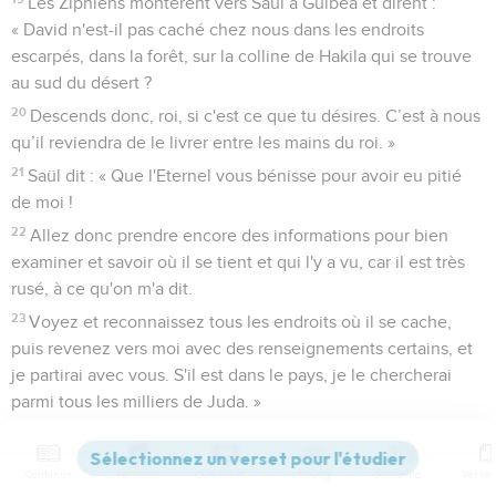
Les Ziphiens montèrent vers Saül à Guibea et dirent :
« David n'est-il pas caché chez nous dans les endroits
escarpés, dans la forêt, sur la colline de Hakila qui se trouve
au sud du désert ?
20
Descends donc, roi, si c'est ce que tu désires. C’est à nous
qu’il reviendra de le livrer entre les mains du roi. »
21
Saül dit : « Que l'Eternel vous bénisse pour avoir eu pitié
de moi !
22
Allez donc prendre encore des informations pour bien
examiner et savoir où il se tient et qui l'y a vu, car il est très
rusé, à ce qu'on m'a dit.
23
Voyez et reconnaissez tous les endroits où il se cache,
puis revenez vers moi avec des renseignements certains, et
je partirai avec vous. S'il est dans le pays, je le chercherai
parmi tous les milliers de Juda. »
24
Ils se levèrent donc et retournèrent à Ziph avant Saül.
David et ses hommes se trouvaient dans le désert de Maon,
Contenus
Versions
Commentaires
Strong
Dictionnaire
dans la plaine située au sud de ce désert.