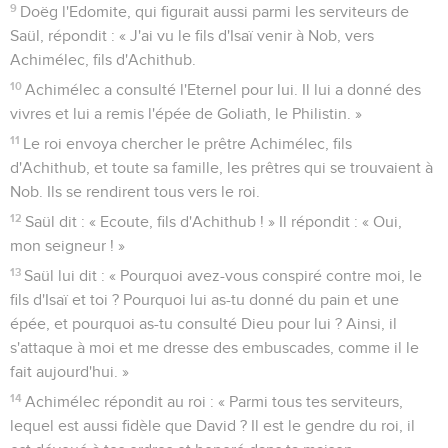
9
Doëg l'Edomite, qui figurait aussi parmi les serviteurs de
Saül, répondit : « J'ai vu le fils d'Isaï venir à Nob, vers
Achimélec, fils d'Achithub.
10
Achimélec a consulté l'Eternel pour lui. Il lui a donné des
vivres et lui a remis l'épée de Goliath, le Philistin. »
11
Le roi envoya chercher le prêtre Achimélec, fils
d'Achithub, et toute sa famille, les prêtres qui se trouvaient à
Nob. Ils se rendirent tous vers le roi.
12
Saül dit : « Ecoute, fils d'Achithub ! » Il répondit : « Oui,
mon seigneur ! »
13
Saül lui dit : « Pourquoi avez-vous conspiré contre moi, le
fils d'Isaï et toi ? Pourquoi lui as-tu donné du pain et une
épée, et pourquoi as-tu consulté Dieu pour lui ? Ainsi, il
s'attaque à moi et me dresse des embuscades, comme il le
fait aujourd'hui. »
14
Achimélec répondit au roi : « Parmi tous tes serviteurs,
lequel est aussi fidèle que David ? Il est le gendre du roi, il