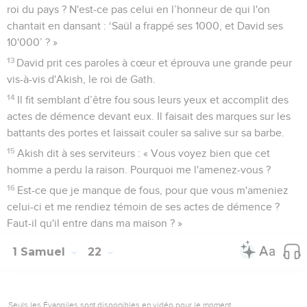
roi du pays ? N'est-ce pas celui en l’honneur de qui l'on
chantait en dansant : ‘Saül a frappé ses 1000, et David ses
10'000’ ? »
13
David prit ces paroles à cœur et éprouva une grande peur
vis-à-vis d'Akish, le roi de Gath.
14
Il fit semblant d’être fou sous leurs yeux et accomplit des
actes de démence devant eux. Il faisait des marques sur les
battants des portes et laissait couler sa salive sur sa barbe.
15
Akish dit à ses serviteurs : « Vous voyez bien que cet
homme a perdu la raison. Pourquoi me l'amenez-vous ?
16
Est-ce que je manque de fous, pour que vous m'ameniez
celui-ci et me rendiez témoin de ses actes de démence ?
Faut-il qu'il entre dans ma maison ? »
1 Samuel
22
Seuls les Évangiles sont disponibles en vidéo pour le moment.