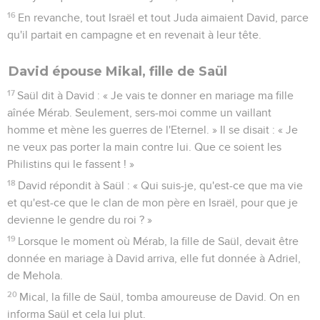
16
En revanche, tout Israël et tout Juda aimaient David, parce
qu'il partait en campagne et en revenait à leur tête.
David épouse Mikal, fille de Saül
17
Saül dit à David : « Je vais te donner en mariage ma fille
aînée Mérab. Seulement, sers-moi comme un vaillant
homme et mène les guerres de l'Eternel. » Il se disait : « Je
ne veux pas porter la main contre lui. Que ce soient les
Philistins qui le fassent ! »
18
David répondit à Saül : « Qui suis-je, qu'est-ce que ma vie
et qu'est-ce que le clan de mon père en Israël, pour que je
devienne le gendre du roi ? »
19
Lorsque le moment où Mérab, la fille de Saül, devait être
donnée en mariage à David arriva, elle fut donnée à Adriel,
de Mehola.
20
Mical, la fille de Saül, tomba amoureuse de David. On en
informa Saül et cela lui plut.