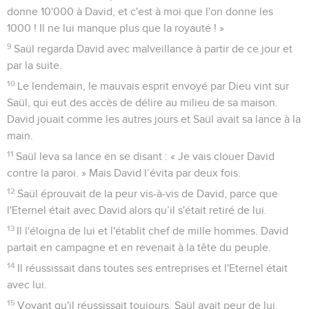
donne 10'000 à David, et c'est à moi que l'on donne les
1000 ! Il ne lui manque plus que la royauté ! »
9
Saül regarda David avec malveillance à partir de ce jour et
par la suite.
10
Le lendemain, le mauvais esprit envoyé par Dieu vint sur
Saül, qui eut des accès de délire au milieu de sa maison.
David jouait comme les autres jours et Saül avait sa lance à la
main.
11
Saül leva sa lance en se disant : « Je vais clouer David
contre la paroi. » Mais David l’évita par deux fois.
12
Saül éprouvait de la peur vis-à-vis de David, parce que
l'Eternel était avec David alors qu’il s'était retiré de lui.
13
Il l'éloigna de lui et l'établit chef de mille hommes. David
partait en campagne et en revenait à la tête du peuple.
14
Il réussissait dans toutes ses entreprises et l'Eternel était
avec lui.
15
Voyant qu'il réussissait toujours, Saül avait peur de lui.