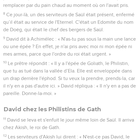
remplacer par du pain chaud au moment où on l'avait pris.
8
Ce jour-là, un des serviteurs de Saül était présent, enfermé
qu’il était au service de l'Eternel. C'était un Edomite du nom
de Doëg, qui était le chef des bergers de Saül.
9
David dit à Achimélec : « N'as-tu pas sous la main une lance
ou une épée ? En effet, je n'ai pris avec moi ni mon épée ni
mes armes, parce que l'ordre du roi était urgent. »
10
Le prêtre répondit : « Il y a l'épée de Goliath, le Philistin,
que tu as tué dans la vallée d’Ela. Elle est enveloppée dans
un drap derrière l'éphod. Si tu veux la prendre, prends-la, car
il n'y en a pas d'autre ici. » David répliqua : « Il n'y en a pas de
pareille. Donne-la-moi. »
David chez les Philistins de Gath
11
David se leva et s'enfuit le jour même loin de Saül. Il arriva
chez Akish, le roi de Gath.
12
Les serviteurs d'Akish lui dirent : « N'est-ce pas David, le