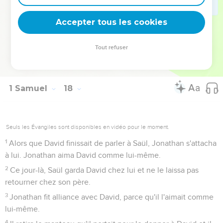
57
Quand David fut de retour après avoir tué le Philistin,
Abner le prit et le conduisit devant Saül. David tenait à la
Accepter tous les cookies
main la tête du Philistin.
58
Saül lui dit : « De qui es-tu le fils, jeune homme ? » Et
Tout refuser
David répondit : « Je suis le fils de ton serviteur Isaï, le
Bethléhémite. »
1 Samuel
18
Seuls les Évangiles sont disponibles en vidéo pour le moment.
1
Alors que David finissait de parler à Saül, Jonathan s'attacha
à lui. Jonathan aima David comme lui-même.
2
Ce jour-là, Saül garda David chez lui et ne le laissa pas
retourner chez son père.
3
Jonathan fit alliance avec David, parce qu'il l'aimait comme
lui-même.
4