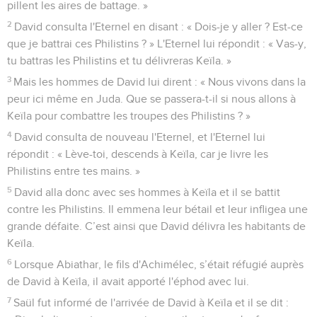
pillent les aires de battage. »
2
David consulta l'Eternel en disant : « Dois-je y aller ? Est-ce
que je battrai ces Philistins ? » L'Eternel lui répondit : « Vas-y,
tu battras les Philistins et tu délivreras Keïla. »
3
Mais les hommes de David lui dirent : « Nous vivons dans la
peur ici même en Juda. Que se passera-t-il si nous allons à
Keïla pour combattre les troupes des Philistins ? »
4
David consulta de nouveau l'Eternel, et l'Eternel lui
répondit : « Lève-toi, descends à Keïla, car je livre les
Philistins entre tes mains. »
5
David alla donc avec ses hommes à Keïla et il se battit
contre les Philistins. Il emmena leur bétail et leur infligea une
grande défaite. C’est ainsi que David délivra les habitants de
Keïla.
6
Lorsque Abiathar, le fils d'Achimélec, s’était réfugié auprès
de David à Keïla, il avait apporté l'éphod avec lui.
7
Saül fut informé de l'arrivée de David à Keïla et il se dit :