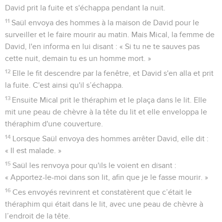
David prit la fuite et s'échappa pendant la nuit.
11
Saül envoya des hommes à la maison de David pour le
surveiller et le faire mourir au matin. Mais Mical, la femme de
David, l'en informa en lui disant : « Si tu ne te sauves pas
cette nuit, demain tu es un homme mort. »
12
Elle le fit descendre par la fenêtre, et David s'en alla et prit
la fuite. C'est ainsi qu'il s’échappa.
13
Ensuite Mical prit le théraphim et le plaça dans le lit. Elle
mit une peau de chèvre à la tête du lit et elle enveloppa le
théraphim d'une couverture.
14
Lorsque Saül envoya des hommes arrêter David, elle dit :
« Il est malade. »
15
Saül les renvoya pour qu'ils le voient en disant :
« Apportez-le-moi dans son lit, afin que je le fasse mourir. »
16
Ces envoyés revinrent et constatèrent que c’était le
théraphim qui était dans le lit, avec une peau de chèvre à
l’endroit de la tête.