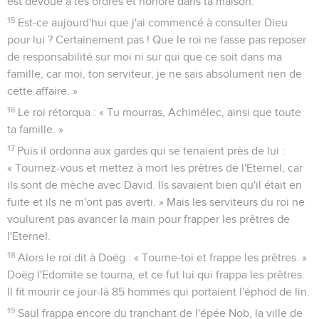
est dévoué à tes ordres et honoré dans ta maison.
15
Est-ce aujourd'hui que j'ai commencé à consulter Dieu
pour lui ? Certainement pas ! Que le roi ne fasse pas reposer
de responsabilité sur moi ni sur qui que ce soit dans ma
famille, car moi, ton serviteur, je ne sais absolument rien de
cette affaire. »
16
Le roi rétorqua : « Tu mourras, Achimélec, ainsi que toute
ta famille. »
17
Puis il ordonna aux gardes qui se tenaient près de lui :
« Tournez-vous et mettez à mort les prêtres de l'Eternel, car
ils sont de mèche avec David. Ils savaient bien qu'il était en
fuite et ils ne m'ont pas averti. » Mais les serviteurs du roi ne
voulurent pas avancer la main pour frapper les prêtres de
l'Eternel.
18
Alors le roi dit à Doëg : « Tourne-toi et frappe les prêtres. »
Doëg l'Edomite se tourna, et ce fut lui qui frappa les prêtres.
Il fit mourir ce jour-là 85 hommes qui portaient l'éphod de lin.
19
Saül frappa encore du tranchant de l'épée Nob, la ville de