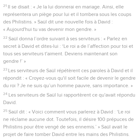
21
Il se disait : « Je la lui donnerai en mariage. Ainsi, elle
représentera un piège pour lui et il tombera sous les coups
des Philistins. » Saül dit une nouvelle fois à David :
« Aujourd'hui tu vas devenir mon gendre. »
22
Saül donna l’ordre suivant à ses serviteurs : « Parlez en
secret à David et dites-lui : ‘Le roi a de l’affection pour toi et
tous ses serviteurs t'aiment. Deviens maintenant son
gendre !’ »
23
Les serviteurs de Saül répétèrent ces paroles à David et il
répondit : « Croyez-vous qu'il soit facile de devenir le gendre
du roi ? Je ne suis qu’un homme pauvre, sans importance. »
24
Les serviteurs de Saül lui rapportèrent ce qu'avait répondu
David.
25
Saül dit : « Voici comment vous parlerez à David : ‘Le roi
ne réclame aucune dot. Toutefois, il désire 100 prépuces de
Philistins pour être vengé de ses ennemis.’ » Saül avait le
projet de faire tomber David entre les mains des Philistins.