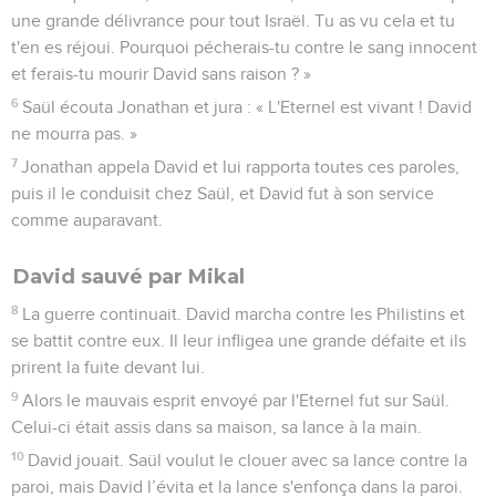
une grande délivrance pour tout Israël. Tu as vu cela et tu
t'en es réjoui. Pourquoi pécherais-tu contre le sang innocent
et ferais-tu mourir David sans raison ? »
6
Saül écouta Jonathan et jura : « L'Eternel est vivant ! David
ne mourra pas. »
7
Jonathan appela David et lui rapporta toutes ces paroles,
puis il le conduisit chez Saül, et David fut à son service
comme auparavant.
David sauvé par Mikal
8
La guerre continuait. David marcha contre les Philistins et
se battit contre eux. Il leur infligea une grande défaite et ils
prirent la fuite devant lui.
9
Alors le mauvais esprit envoyé par l'Eternel fut sur Saül.
Celui-ci était assis dans sa maison, sa lance à la main.
10
David jouait. Saül voulut le clouer avec sa lance contre la
paroi, mais David l’évita et la lance s'enfonça dans la paroi.