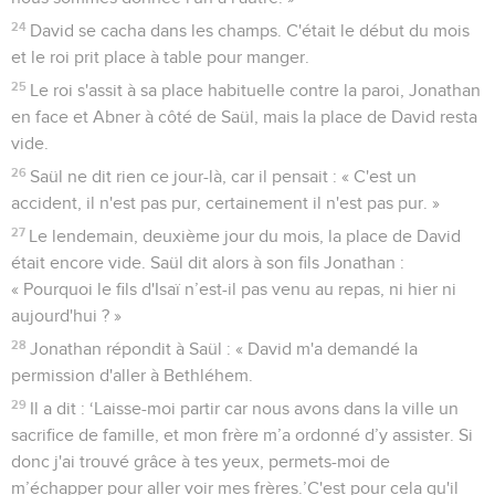
24
David se cacha dans les champs. C'était le début du mois
et le roi prit place à table pour manger.
25
Le roi s'assit à sa place habituelle contre la paroi, Jonathan
en face et Abner à côté de Saül, mais la place de David resta
vide.
26
Saül ne dit rien ce jour-là, car il pensait : « C'est un
accident, il n'est pas pur, certainement il n'est pas pur. »
27
Le lendemain, deuxième jour du mois, la place de David
était encore vide. Saül dit alors à son fils Jonathan :
« Pourquoi le fils d'Isaï n’est-il pas venu au repas, ni hier ni
aujourd'hui ? »
28
Jonathan répondit à Saül : « David m'a demandé la
permission d'aller à Bethléhem.
29
Il a dit : ‘Laisse-moi partir car nous avons dans la ville un
sacrifice de famille, et mon frère m’a ordonné d’y assister. Si
donc j'ai trouvé grâce à tes yeux, permets-moi de
m’échapper pour aller voir mes frères.’C'est pour cela qu'il