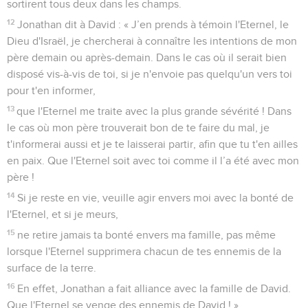
sortirent tous deux dans les champs.
12
Jonathan dit à David : « J’en prends à témoin l'Eternel, le
Dieu d'Israël, je chercherai à connaître les intentions de mon
père demain ou après-demain. Dans le cas où il serait bien
disposé vis-à-vis de toi, si je n'envoie pas quelqu'un vers toi
pour t'en informer,
13
que l'Eternel me traite avec la plus grande sévérité ! Dans
le cas où mon père trouverait bon de te faire du mal, je
t'informerai aussi et je te laisserai partir, afin que tu t'en ailles
en paix. Que l'Eternel soit avec toi comme il l’a été avec mon
père !
14
Si je reste en vie, veuille agir envers moi avec la bonté de
l'Eternel, et si je meurs,
15
ne retire jamais ta bonté envers ma famille, pas même
lorsque l'Eternel supprimera chacun de tes ennemis de la
surface de la terre.
16
En effet, Jonathan a fait alliance avec la famille de David.
Que l'Eternel se venge des ennemis de David ! »