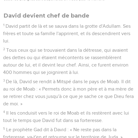
David devient chef de bande
1
David partit de là et se sauva dans la grotte d'Adullam. Ses
frères et toute sa famille l'apprirent, et ils descendirent vers
lui.
2
Tous ceux qui se trouvaient dans la détresse, qui avaient
des dettes ou qui étaient mécontents se rassemblèrent
autour de lui, et il devint leur chef. Ainsi, ce furent environ
400 hommes qui se joignirent à lui.
3
De là, David se rendit à Mitspé dans le pays de Moab. Il dit
au roi de Moab : « Permets donc à mon père et à ma mère de
se retirer chez vous jusqu'à ce que je sache ce que Dieu fera
de moi. »
4
Il les conduisit vers le roi de Moab et ils restèrent avec lui
tout le temps que David fut dans sa forteresse.
5
Le prophète Gad dit à David : « Ne reste pas dans la
forteresse, va-t'en et retourne sur le territoire de Juda. »