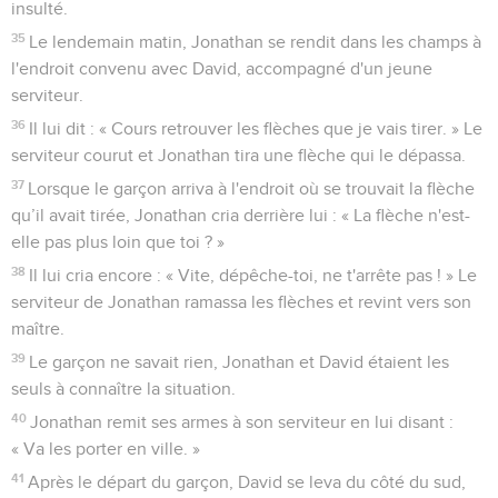
insulté.
35
Le lendemain matin, Jonathan se rendit dans les champs à
l'endroit convenu avec David, accompagné d'un jeune
serviteur.
36
Il lui dit : « Cours retrouver les flèches que je vais tirer. » Le
serviteur courut et Jonathan tira une flèche qui le dépassa.
37
Lorsque le garçon arriva à l'endroit où se trouvait la flèche
qu’il avait tirée, Jonathan cria derrière lui : « La flèche n'est-
elle pas plus loin que toi ? »
38
Il lui cria encore : « Vite, dépêche-toi, ne t'arrête pas ! » Le
serviteur de Jonathan ramassa les flèches et revint vers son
maître.
39
Le garçon ne savait rien, Jonathan et David étaient les
seuls à connaître la situation.
40
Jonathan remit ses armes à son serviteur en lui disant :
« Va les porter en ville. »
41
Après le départ du garçon, David se leva du côté du sud,