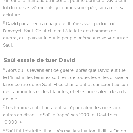
Il retira le manteau qu'il portait pour le donner à David et il
lui donna ses vêtements, y compris son épée, son arc et sa
ceinture.
5
David partait en campagne et il réussissait partout où
l'envoyait Saül. Celui-ci le mit à la tête des hommes de
guerre, et il plaisait à tout le peuple, même aux serviteurs de
Saül.
Saül essaie de tuer David
6
Alors qu’ils revenaient de guerre, après que David eut tué
le Philistin, les femmes sortirent de toutes les villes d'Israël à
la rencontre du roi Saül. Elles chantaient et dansaient au son
des tambourins et des triangles, et elles poussaient des cris
de joie.
7
Les femmes qui chantaient se répondaient les unes aux
autres en disant : « Saül a frappé ses 1000, et David ses
10'000. »
8
Saül fut très irrité, il prit très mal la situation. Il dit : « On en