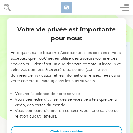
52
Les hommes d'Israël et de Juda se levèrent, poussèrent
des cris et les poursuivirent jusque dans la vallée et
jusqu'aux portes d'Ekron. Les Philistins blessés à mort
Segond 21
tombèrent sur le chemin de Shaaraïm jusqu'à Gath et Ekron.
Votre vie privée est importante
1 Samuel
17
53
Les Israélites mirent fin à leur poursuite et revinrent piller
pour nous
le camp.
54
David prit la tête du Philistin et l’amena à Jérusalem, et il
En cliquant sur le bouton « Accepter tous les cookies », vous
déposa dans sa tente les armes du Philistin.
acceptez que TopChrétien utilise des traceurs (comme des
cookies ou l'identifiant unique de votre compte utilisateur) et
traite vos données à caractère personnel (comme vos
Jonatan conclut un pacte d'amitié avec
données de navigation et les informations renseignées dans
David
votre compte utilisateur) dans les buts suivants :
55
Lorsque Saül avait vu David marcher à la rencontre du
Mesurer l'audience de notre service
Philistin, il avait dit à Abner, le chef de l'armée : « De qui ce
Vous permettre d'utiliser des services tiers tels que de la
jeune homme est-il le fils, Abner ? » Abner avait répondu :
vidéo, des cartes du monde…
Vous permettre d'entrer en contact avec notre service de
« Aussi vrai que ton âme est vivante, roi, je l'ignore. »
relation aux utilisateurs.
56
« Informe-toi donc pour savoir de qui ce jeune homme est
le fils », avait dit le roi.
Choisir mes cookies