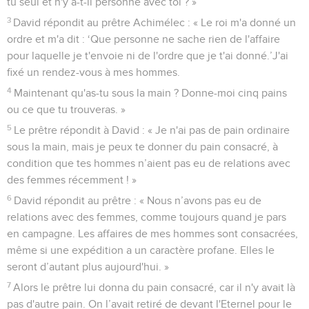
tu seul et n'y a-t-il personne avec toi ? »
3
David répondit au prêtre Achimélec : « Le roi m'a donné un
ordre et m'a dit : ‘Que personne ne sache rien de l'affaire
pour laquelle je t'envoie ni de l'ordre que je t'ai donné.’J'ai
fixé un rendez-vous à mes hommes.
4
Maintenant qu'as-tu sous la main ? Donne-moi cinq pains
ou ce que tu trouveras. »
5
Le prêtre répondit à David : « Je n'ai pas de pain ordinaire
sous la main, mais je peux te donner du pain consacré, à
condition que tes hommes n’aient pas eu de relations avec
des femmes récemment ! »
6
David répondit au prêtre : « Nous n’avons pas eu de
relations avec des femmes, comme toujours quand je pars
en campagne. Les affaires de mes hommes sont consacrées,
même si une expédition a un caractère profane. Elles le
seront d’autant plus aujourd'hui. »
7
Alors le prêtre lui donna du pain consacré, car il n'y avait là
pas d'autre pain. On l’avait retiré de devant l'Eternel pour le