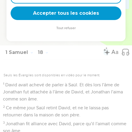
Informe-toi donc de qui ce jeune homme est fils, dit le roi.
57
Et quand David fut de retour après avoir tué le Philistin,
Accepter tous les cookies
Abner le prit et le mena devant Saül. David avait à la main la
tête du Philistin.
Tout refuser
58
Saül lui dit : De qui es-tu fils, jeune homme ? Et David
répondit : Je suis fils de ton serviteur Isaï, Bethléhémite.
1 Samuel
18
Seuls les Évangiles sont disponibles en vidéo pour le moment.
1
David avait achevé de parler à Saül. Et dès lors l'âme de
Jonathan fut attachée à l'âme de David, et Jonathan l'aima
comme son âme.
2
Ce même jour Saül retint David, et ne le laissa pas
retourner dans la maison de son père.
3
Jonathan fit alliance avec David, parce qu'il l'aimait comme
son âme.