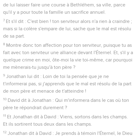
de lui laisser faire une course à Bethléhem, sa ville, parce
qu'il y a pour toute la famille un sacrifice annuel.
7
Et s'il dit : C'est bien ! ton serviteur alors n'a rien à craindre ;
mais si la colère s'empare de lui, sache que le mal est résolu
de sa part.
8
Montre donc ton affection pour ton serviteur, puisque tu as
fait avec ton serviteur une alliance devant l'Éternel. Et, s'il y a
quelque crime en moi, ôte-moi la vie toi-même, car pourquoi
me mènerais-tu jusqu'à ton père ?
9
Jonathan lui dit : Loin de toi la pensée que je ne
t'informerai pas, si j'apprends que le mal est résolu de la part
de mon père et menace de t'atteindre !
10
David dit à Jonathan : Qui m'informera dans le cas où ton
père te répondrait durement ?
11
Et Jonathan dit à David : Viens, sortons dans les champs.
Et ils sortirent tous deux dans les champs.
12
Jonathan dit à David : Je prends à témoin l'Éternel, le Dieu