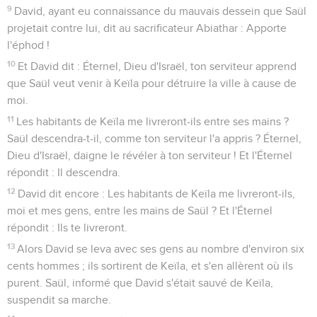
9
David, ayant eu connaissance du mauvais dessein que Saül
projetait contre lui, dit au sacrificateur Abiathar : Apporte
l'éphod !
10
Et David dit : Éternel, Dieu d'Israël, ton serviteur apprend
que Saül veut venir à Keïla pour détruire la ville à cause de
moi.
11
Les habitants de Keïla me livreront-ils entre ses mains ?
Saül descendra-t-il, comme ton serviteur l'a appris ? Éternel,
Dieu d'Israël, daigne le révéler à ton serviteur ! Et l'Éternel
répondit : Il descendra.
12
David dit encore : Les habitants de Keïla me livreront-ils,
moi et mes gens, entre les mains de Saül ? Et l'Éternel
répondit : Ils te livreront.
13
Alors David se leva avec ses gens au nombre d'environ six
cents hommes ; ils sortirent de Keïla, et s'en allèrent où ils
purent. Saül, informé que David s'était sauvé de Keïla,
suspendit sa marche.