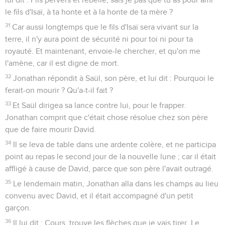
le fils d'Isaï, à ta honte et à la honte de ta mère ?
31
Car aussi longtemps que le fils d'Isaï sera vivant sur la
terre, il n'y aura point de sécurité ni pour toi ni pour ta
royauté. Et maintenant, envoie-le chercher, et qu'on me
l'amène, car il est digne de mort.
32
Jonathan répondit à Saül, son père, et lui dit : Pourquoi le
ferait-on mourir ? Qu'a-t-il fait ?
33
Et Saül dirigea sa lance contre lui, pour le frapper.
Jonathan comprit que c'était chose résolue chez son père
que de faire mourir David.
34
Il se leva de table dans une ardente colère, et ne participa
point au repas le second jour de la nouvelle lune ; car il était
affligé à cause de David, parce que son père l'avait outragé.
35
Le lendemain matin, Jonathan alla dans les champs au lieu
convenu avec David, et il était accompagné d'un petit
garçon.
36
Il lui dit : Cours, trouve les flèches que je vais tirer. Le