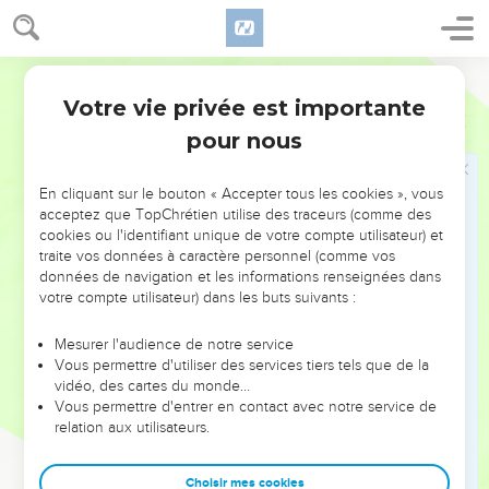
voyant que leur héros était mort, prirent la fuite.
52
Et les hommes d'Israël et de Juda poussèrent des cris, et
allèrent à la poursuite des Philistins jusque dans la vallée et
Segond 1910
jusqu'aux portes d'Ékron. Les Philistins blessés à mort
Votre vie privée est importante
1 Samuel
17
tombèrent dans le chemin de Schaaraïm jusqu'à Gath et
pour nous
jusqu'à Ékron.
53
Et les enfants d'Israël revinrent de la poursuite des
En cliquant sur le bouton « Accepter tous les cookies », vous
Philistins, et pillèrent leur camp.
acceptez que TopChrétien utilise des traceurs (comme des
54
David prit la tête du Philistin et la porta à Jérusalem, et il
cookies ou l'identifiant unique de votre compte utilisateur) et
traite vos données à caractère personnel (comme vos
mit dans sa tente les armes du Philistin.
données de navigation et les informations renseignées dans
votre compte utilisateur) dans les buts suivants :
Jonatan conclut un pacte d'amitié avec
David
Mesurer l'audience de notre service
Vous permettre d'utiliser des services tiers tels que de la
55
Lorsque Saül avait vu David marcher à la rencontre du
vidéo, des cartes du monde…
Vous permettre d'entrer en contact avec notre service de
Philistin, il avait dit à Abner, chef de l'armée : De qui ce
relation aux utilisateurs.
jeune homme est-il fils, Abner ? Abner répondit : Aussi vrai
que ton âme est vivante, ô roi ! je l'ignore.
Choisir mes cookies
56