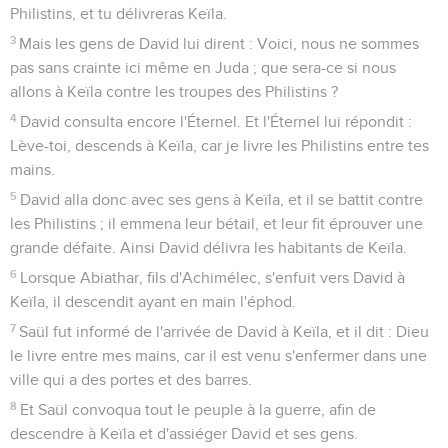
Philistins, et tu délivreras Keïla.
3
Mais les gens de David lui dirent : Voici, nous ne sommes
pas sans crainte ici même en Juda ; que sera-ce si nous
allons à Keïla contre les troupes des Philistins ?
4
David consulta encore l'Éternel. Et l'Éternel lui répondit :
Lève-toi, descends à Keïla, car je livre les Philistins entre tes
mains.
5
David alla donc avec ses gens à Keïla, et il se battit contre
les Philistins ; il emmena leur bétail, et leur fit éprouver une
grande défaite. Ainsi David délivra les habitants de Keïla.
6
Lorsque Abiathar, fils d'Achimélec, s'enfuit vers David à
Keïla, il descendit ayant en main l'éphod.
7
Saül fut informé de l'arrivée de David à Keïla, et il dit : Dieu
le livre entre mes mains, car il est venu s'enfermer dans une
ville qui a des portes et des barres.
8
Et Saül convoqua tout le peuple à la guerre, afin de
descendre à Keïla et d'assiéger David et ses gens.