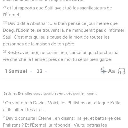
21
et lui rapporta que Saül avait tué les sacrificateurs de
l'Éternel.
22
David dit à Abiathar : J'ai bien pensé ce jour même que
Doëg, l'Édomite, se trouvant là, ne manquerait pas d'informer
Saül. C'est moi qui suis cause de la mort de toutes les
personnes de la maison de ton père.
23
Reste avec moi, ne crains rien, car celui qui cherche ma
vie cherche la tienne ; près de moi tu seras bien gardé.
1 Samuel
23
Seuls les Évangiles sont disponibles en vidéo pour le moment.
1
On vint dire à David : Voici, les Philistins ont attaqué Keïla,
et ils pillent les aires.
2
David consulta l'Éternel, en disant : Irai-je, et battrai-je ces
Philistins ? Et l'Éternel lui répondit : Va, tu battras les