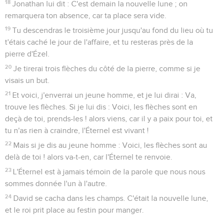
18
Jonathan lui dit : C'est demain la nouvelle lune ; on
remarquera ton absence, car ta place sera vide.
19
Tu descendras le troisième jour jusqu'au fond du lieu où tu
t'étais caché le jour de l'affaire, et tu resteras près de la
pierre d'Ézel.
20
Je tirerai trois flèches du côté de la pierre, comme si je
visais un but.
21
Et voici, j'enverrai un jeune homme, et je lui dirai : Va,
trouve les flèches. Si je lui dis : Voici, les flèches sont en
deçà de toi, prends-les ! alors viens, car il y a paix pour toi, et
tu n'as rien à craindre, l'Éternel est vivant !
22
Mais si je dis au jeune homme : Voici, les flèches sont au
delà de toi ! alors va-t-en, car l'Éternel te renvoie.
23
L'Éternel est à jamais témoin de la parole que nous nous
sommes donnée l'un à l'autre.
24
David se cacha dans les champs. C'était la nouvelle lune,
et le roi prit place au festin pour manger.