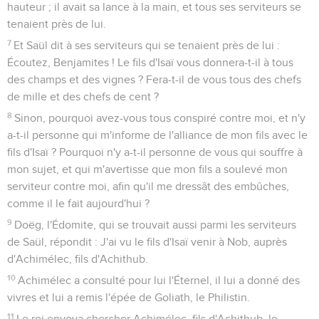
hauteur ; il avait sa lance à la main, et tous ses serviteurs se
tenaient près de lui.
7
Et Saül dit à ses serviteurs qui se tenaient près de lui :
Écoutez, Benjamites ! Le fils d'Isaï vous donnera-t-il à tous
des champs et des vignes ? Fera-t-il de vous tous des chefs
de mille et des chefs de cent ?
8
Sinon, pourquoi avez-vous tous conspiré contre moi, et n'y
a-t-il personne qui m'informe de l'alliance de mon fils avec le
fils d'Isaï ? Pourquoi n'y a-t-il personne de vous qui souffre à
mon sujet, et qui m'avertisse que mon fils a soulevé mon
serviteur contre moi, afin qu'il me dressât des embûches,
comme il le fait aujourd'hui ?
9
Doëg, l'Édomite, qui se trouvait aussi parmi les serviteurs
de Saül, répondit : J'ai vu le fils d'Isaï venir à Nob, auprès
d'Achimélec, fils d'Achithub.
10
Achimélec a consulté pour lui l'Éternel, il lui a donné des
vivres et lui a remis l'épée de Goliath, le Philistin.
11
Le roi envoya chercher Achimélec, fils d'Achithub, le