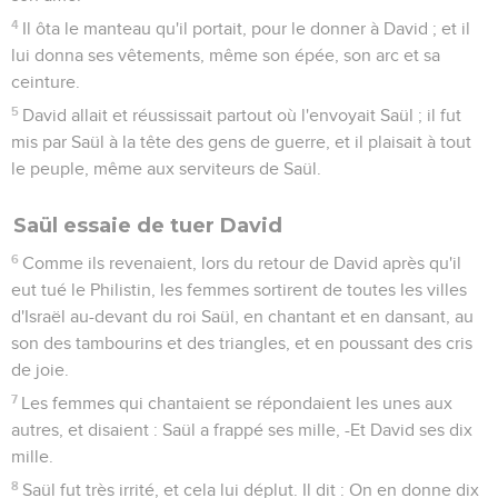
4
Il ôta le manteau qu'il portait, pour le donner à David ; et il
lui donna ses vêtements, même son épée, son arc et sa
ceinture.
5
David allait et réussissait partout où l'envoyait Saül ; il fut
mis par Saül à la tête des gens de guerre, et il plaisait à tout
le peuple, même aux serviteurs de Saül.
Saül essaie de tuer David
6
Comme ils revenaient, lors du retour de David après qu'il
eut tué le Philistin, les femmes sortirent de toutes les villes
d'Israël au-devant du roi Saül, en chantant et en dansant, au
son des tambourins et des triangles, et en poussant des cris
de joie.
7
Les femmes qui chantaient se répondaient les unes aux
autres, et disaient : Saül a frappé ses mille, -Et David ses dix
mille.
8
Saül fut très irrité, et cela lui déplut. Il dit : On en donne dix