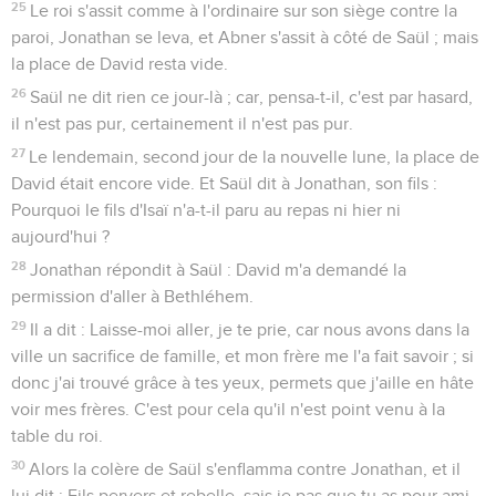
25
Le roi s'assit comme à l'ordinaire sur son siège contre la
paroi, Jonathan se leva, et Abner s'assit à côté de Saül ; mais
la place de David resta vide.
26
Saül ne dit rien ce jour-là ; car, pensa-t-il, c'est par hasard,
il n'est pas pur, certainement il n'est pas pur.
27
Le lendemain, second jour de la nouvelle lune, la place de
David était encore vide. Et Saül dit à Jonathan, son fils :
Pourquoi le fils d'Isaï n'a-t-il paru au repas ni hier ni
aujourd'hui ?
28
Jonathan répondit à Saül : David m'a demandé la
permission d'aller à Bethléhem.
29
Il a dit : Laisse-moi aller, je te prie, car nous avons dans la
ville un sacrifice de famille, et mon frère me l'a fait savoir ; si
donc j'ai trouvé grâce à tes yeux, permets que j'aille en hâte
voir mes frères. C'est pour cela qu'il n'est point venu à la
table du roi.
30
Alors la colère de Saül s'enflamma contre Jonathan, et il
lui dit : Fils pervers et rebelle, sais je pas que tu as pour ami