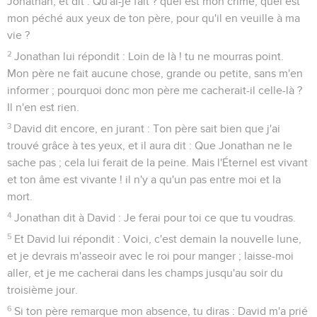
Jonathan, et dit : Qu'ai-je fait ? quel est mon crime, quel est
mon péché aux yeux de ton père, pour qu'il en veuille à ma
vie ?
2
Jonathan lui répondit : Loin de là ! tu ne mourras point.
Mon père ne fait aucune chose, grande ou petite, sans m'en
informer ; pourquoi donc mon père me cacherait-il celle-là ?
Il n'en est rien.
3
David dit encore, en jurant : Ton père sait bien que j'ai
trouvé grâce à tes yeux, et il aura dit : Que Jonathan ne le
sache pas ; cela lui ferait de la peine. Mais l'Éternel est vivant
et ton âme est vivante ! il n'y a qu'un pas entre moi et la
mort.
4
Jonathan dit à David : Je ferai pour toi ce que tu voudras.
5
Et David lui répondit : Voici, c'est demain la nouvelle lune,
et je devrais m'asseoir avec le roi pour manger ; laisse-moi
aller, et je me cacherai dans les champs jusqu'au soir du
troisième jour.
6
Si ton père remarque mon absence, tu diras : David m'a prié