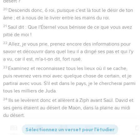
désert ?
20
Descends donc, ô roi, puisque c'est là tout le désir de ton
âme ; et à nous de le livrer entre les mains du roi.
21
Saül dit : Que l'Éternel vous bénisse de ce que vous avez
pitié de moi !
22
Allez, je vous prie, prenez encore des informations pour
savoir et découvrir dans quel lieu il a dirigé ses pas et qui l'y
a vu, car il est, m'a-t-on dit, fort rusé.
23
Examinez et reconnaissez tous les lieux où il se cache,
puis revenez vers moi avec quelque chose de certain, et je
partirai avec vous. S'il est dans le pays, je le chercherai parmi
tous les milliers de Juda.
24
Ils se levèrent donc et allèrent à Ziph avant Saül. David et
ses gens étaient au désert de Maon, dans la plaine au midi
du désert.
25
Saül partit avec ses gens à la recherche de David. Et l'on
en informa David, qui descendit le rocher et resta dans le
Contenus
Versions
Commentaires
Strong
Dictionnaire
désert de Maon. Saül, l'ayant appris, poursuivit David au