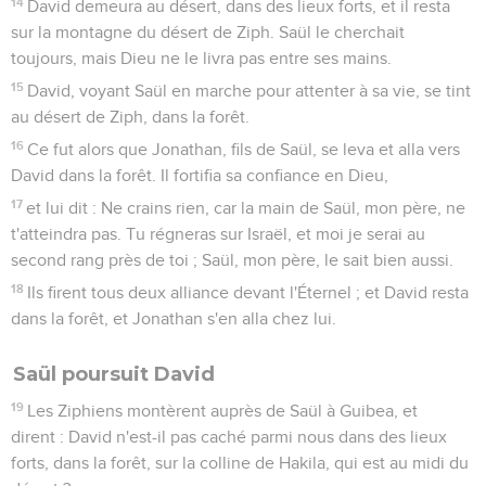
14
David demeura au désert, dans des lieux forts, et il resta
sur la montagne du désert de Ziph. Saül le cherchait
toujours, mais Dieu ne le livra pas entre ses mains.
15
David, voyant Saül en marche pour attenter à sa vie, se tint
au désert de Ziph, dans la forêt.
16
Ce fut alors que Jonathan, fils de Saül, se leva et alla vers
David dans la forêt. Il fortifia sa confiance en Dieu,
17
et lui dit : Ne crains rien, car la main de Saül, mon père, ne
t'atteindra pas. Tu régneras sur Israël, et moi je serai au
second rang près de toi ; Saül, mon père, le sait bien aussi.
18
Ils firent tous deux alliance devant l'Éternel ; et David resta
dans la forêt, et Jonathan s'en alla chez lui.
Saül poursuit David
19
Les Ziphiens montèrent auprès de Saül à Guibea, et
dirent : David n'est-il pas caché parmi nous dans des lieux
forts, dans la forêt, sur la colline de Hakila, qui est au midi du