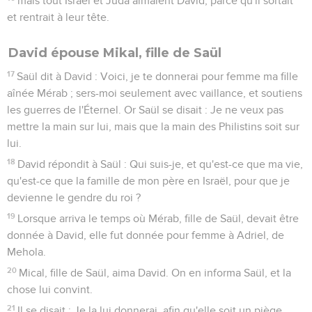
mais tout Israël et Juda aimaient David, parce qu'il sortait
et rentrait à leur tête.
David épouse Mikal, fille de Saül
17
Saül dit à David : Voici, je te donnerai pour femme ma fille
aînée Mérab ; sers-moi seulement avec vaillance, et soutiens
les guerres de l'Éternel. Or Saül se disait : Je ne veux pas
mettre la main sur lui, mais que la main des Philistins soit sur
lui.
18
David répondit à Saül : Qui suis-je, et qu'est-ce que ma vie,
qu'est-ce que la famille de mon père en Israël, pour que je
devienne le gendre du roi ?
19
Lorsque arriva le temps où Mérab, fille de Saül, devait être
donnée à David, elle fut donnée pour femme à Adriel, de
Mehola.
20
Mical, fille de Saül, aima David. On en informa Saül, et la
chose lui convint.
21
Il se disait : Je la lui donnerai, afin qu'elle soit un piège