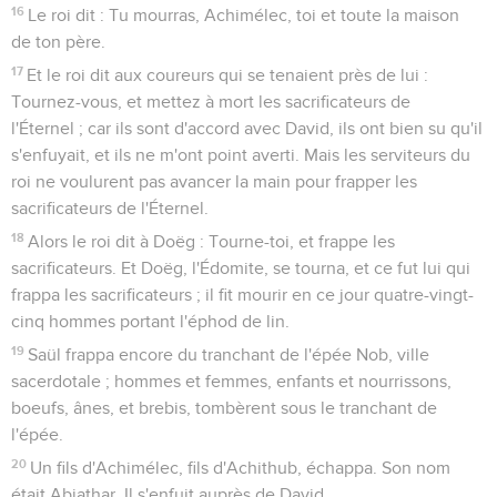
16
Le roi dit : Tu mourras, Achimélec, toi et toute la maison
de ton père.
17
Et le roi dit aux coureurs qui se tenaient près de lui :
Tournez-vous, et mettez à mort les sacrificateurs de
l'Éternel ; car ils sont d'accord avec David, ils ont bien su qu'il
s'enfuyait, et ils ne m'ont point averti. Mais les serviteurs du
roi ne voulurent pas avancer la main pour frapper les
sacrificateurs de l'Éternel.
18
Alors le roi dit à Doëg : Tourne-toi, et frappe les
sacrificateurs. Et Doëg, l'Édomite, se tourna, et ce fut lui qui
frappa les sacrificateurs ; il fit mourir en ce jour quatre-vingt-
cinq hommes portant l'éphod de lin.
19
Saül frappa encore du tranchant de l'épée Nob, ville
sacerdotale ; hommes et femmes, enfants et nourrissons,
boeufs, ânes, et brebis, tombèrent sous le tranchant de
l'épée.
20
Un fils d'Achimélec, fils d'Achithub, échappa. Son nom
était Abiathar. Il s'enfuit auprès de David,