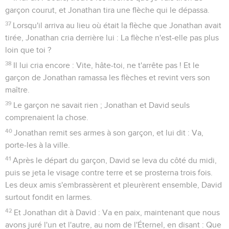
garçon courut, et Jonathan tira une flèche qui le dépassa.
37
Lorsqu'il arriva au lieu où était la flèche que Jonathan avait
tirée, Jonathan cria derrière lui : La flèche n'est-elle pas plus
loin que toi ?
38
Il lui cria encore : Vite, hâte-toi, ne t'arrête pas ! Et le
garçon de Jonathan ramassa les flèches et revint vers son
maître.
39
Le garçon ne savait rien ; Jonathan et David seuls
comprenaient la chose.
40
Jonathan remit ses armes à son garçon, et lui dit : Va,
porte-les à la ville.
41
Après le départ du garçon, David se leva du côté du midi,
puis se jeta le visage contre terre et se prosterna trois fois.
Les deux amis s'embrassèrent et pleurèrent ensemble, David
surtout fondit en larmes.
42
Et Jonathan dit à David : Va en paix, maintenant que nous
avons juré l'un et l'autre, au nom de l'Éternel, en disant : Que