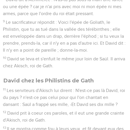
ou une épée ? car je n'ai pris avec moi ni mon épée ni mes
armes, parce que l'ordre du roi était pressant.
9
Le sacrificateur répondit : Voici l'épée de Goliath, le
Philistin, que tu as tué dans la vallée des térébinthes ; elle
est enveloppée dans un drap, derrière l'éphod ; si tu veux la
prendre, prends-la, car il n'y en a pas d'autre ici. Et David dit :
Il n'y en a point de pareille ; donne-la-moi.
10
David se leva et s'enfuit le même jour loin de Saül. Il arriva
chez Akisch, roi de Gath.
David chez les Philistins de Gath
11
Les serviteurs d'Akisch lui dirent : N'est-ce pas là David, roi
du pays ? n'est-ce pas celui pour qui l'on chantait en
dansant : Saül a frappé ses mille, -Et David ses dix mille ?
12
David prit à coeur ces paroles, et il eut une grande crainte
d'Akisch, roi de Gath.
13
Il se montra comme fou à leurs yeux, et fit devant eux des