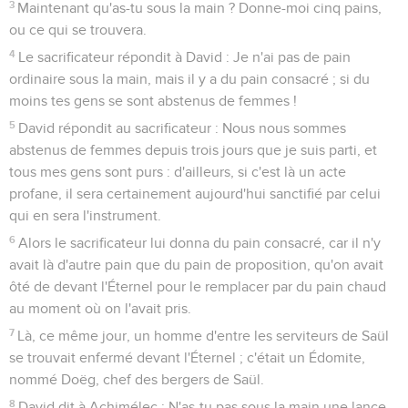
3
Maintenant qu'as-tu sous la main ? Donne-moi cinq pains,
ou ce qui se trouvera.
4
Le sacrificateur répondit à David : Je n'ai pas de pain
ordinaire sous la main, mais il y a du pain consacré ; si du
moins tes gens se sont abstenus de femmes !
5
David répondit au sacrificateur : Nous nous sommes
abstenus de femmes depuis trois jours que je suis parti, et
tous mes gens sont purs : d'ailleurs, si c'est là un acte
profane, il sera certainement aujourd'hui sanctifié par celui
qui en sera l'instrument.
6
Alors le sacrificateur lui donna du pain consacré, car il n'y
avait là d'autre pain que du pain de proposition, qu'on avait
ôté de devant l'Éternel pour le remplacer par du pain chaud
au moment où on l'avait pris.
7
Là, ce même jour, un homme d'entre les serviteurs de Saül
se trouvait enfermé devant l'Éternel ; c'était un Édomite,
nommé Doëg, chef des bergers de Saül.
8
David dit à Achimélec : N'as-tu pas sous la main une lance