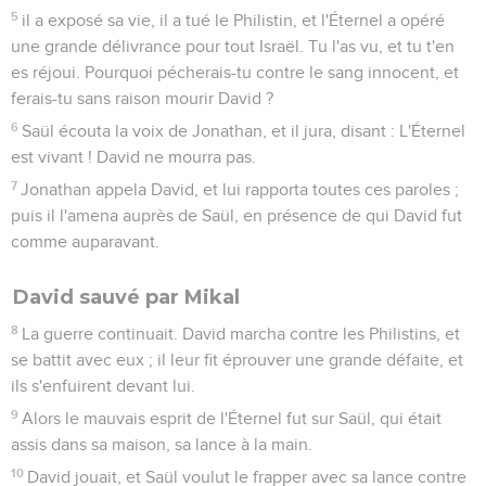
5
il a exposé sa vie, il a tué le Philistin, et l'Éternel a opéré
une grande délivrance pour tout Israël. Tu l'as vu, et tu t'en
es réjoui. Pourquoi pécherais-tu contre le sang innocent, et
ferais-tu sans raison mourir David ?
6
Saül écouta la voix de Jonathan, et il jura, disant : L'Éternel
est vivant ! David ne mourra pas.
7
Jonathan appela David, et lui rapporta toutes ces paroles ;
puis il l'amena auprès de Saül, en présence de qui David fut
comme auparavant.
David sauvé par Mikal
8
La guerre continuait. David marcha contre les Philistins, et
se battit avec eux ; il leur fit éprouver une grande défaite, et
ils s'enfuirent devant lui.
9
Alors le mauvais esprit de l'Éternel fut sur Saül, qui était
assis dans sa maison, sa lance à la main.
10
David jouait, et Saül voulut le frapper avec sa lance contre