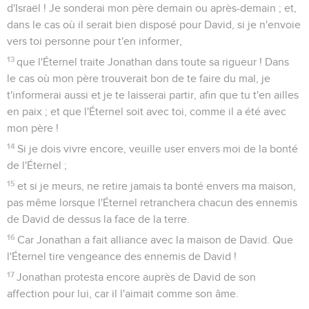
d'Israël ! Je sonderai mon père demain ou après-demain ; et,
dans le cas où il serait bien disposé pour David, si je n'envoie
vers toi personne pour t'en informer,
13
que l'Éternel traite Jonathan dans toute sa rigueur ! Dans
le cas où mon père trouverait bon de te faire du mal, je
t'informerai aussi et je te laisserai partir, afin que tu t'en ailles
en paix ; et que l'Éternel soit avec toi, comme il a été avec
mon père !
14
Si je dois vivre encore, veuille user envers moi de la bonté
de l'Éternel ;
15
et si je meurs, ne retire jamais ta bonté envers ma maison,
pas même lorsque l'Éternel retranchera chacun des ennemis
de David de dessus la face de la terre.
16
Car Jonathan a fait alliance avec la maison de David. Que
l'Éternel tire vengeance des ennemis de David !
17
Jonathan protesta encore auprès de David de son
affection pour lui, car il l'aimait comme son âme.