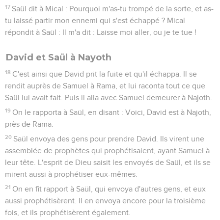
17
Saül dit à Mical : Pourquoi m'as-tu trompé de la sorte, et as-
tu laissé partir mon ennemi qui s'est échappé ? Mical
répondit à Saül : Il m'a dit : Laisse moi aller, ou je te tue !
David et Saül à Nayoth
18
C'est ainsi que David prit la fuite et qu'il échappa. Il se
rendit auprès de Samuel à Rama, et lui raconta tout ce que
Saül lui avait fait. Puis il alla avec Samuel demeurer à Najoth.
19
On le rapporta à Saül, en disant : Voici, David est à Najoth,
près de Rama.
20
Saül envoya des gens pour prendre David. Ils virent une
assemblée de prophètes qui prophétisaient, ayant Samuel à
leur tête. L'esprit de Dieu saisit les envoyés de Saül, et ils se
mirent aussi à prophétiser eux-mêmes.
21
On en fit rapport à Saül, qui envoya d'autres gens, et eux
aussi prophétisèrent. Il en envoya encore pour la troisième
fois, et ils prophétisèrent également.