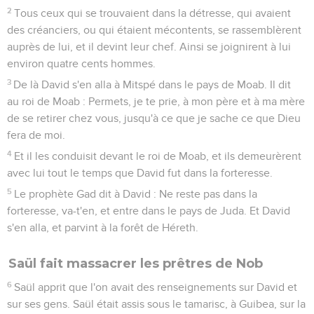
2
Tous ceux qui se trouvaient dans la détresse, qui avaient
des créanciers, ou qui étaient mécontents, se rassemblèrent
auprès de lui, et il devint leur chef. Ainsi se joignirent à lui
environ quatre cents hommes.
3
De là David s'en alla à Mitspé dans le pays de Moab. Il dit
au roi de Moab : Permets, je te prie, à mon père et à ma mère
de se retirer chez vous, jusqu'à ce que je sache ce que Dieu
fera de moi.
4
Et il les conduisit devant le roi de Moab, et ils demeurèrent
avec lui tout le temps que David fut dans la forteresse.
5
Le prophète Gad dit à David : Ne reste pas dans la
forteresse, va-t'en, et entre dans le pays de Juda. Et David
s'en alla, et parvint à la forêt de Héreth.
Saül fait massacrer les prêtres de Nob
6
Saül apprit que l'on avait des renseignements sur David et
sur ses gens. Saül était assis sous le tamarisc, à Guibea, sur la