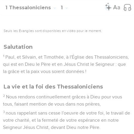
ce qu'un père est pour ses enfants,
12
vous exhortant, vous consolant, vous conjurant de
marcher d'une manière digne de Dieu, qui vous appelle à
son royaume et à sa gloire.
13
C'est pourquoi nous rendons continuellement grâces à
Dieu de ce qu'en recevant la parole de Dieu, que nous vous
avons fait entendre, vous l'avez reçue, non comme la parole
des hommes, mais, ainsi qu'elle l'est véritablement, comme
la parole de Dieu, qui agit en vous qui croyez.
14
Car vous, frères, vous êtes devenus les imitateurs des
Églises de Dieu qui sont en Jésus Christ dans la Judée,
parce que vous aussi, vous avez souffert de la part de vos
propres compatriotes les mêmes maux qu'elles ont soufferts
de la part des Juifs.
15
Ce sont ces Juifs qui ont fait mourir le Seigneur Jésus et
les prophètes, qui nous ont persécutés, qui ne plaisent point
à Dieu, et qui sont ennemis de tous les hommes,
16
nous empêchant de parler aux païens pour qu'ils soient