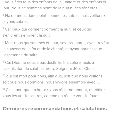
Paul continue à louer les chrétiens de *Thessalonique pour
leur foi et leur fermeté dans la persécution (ch. 1). Au
chapitre 2.1-11 il corrige une erreur au sujet du retour du
Christ : certains Thessaloniciens avaient conclu de la
persécution que le jour du jugement était déjà là. L’*apôtre
leur dit que ce jour doit être précédé de l’apparition de «
l’homme de la révolte », qui « s’élèvera au-dessus de tout ce
qui porte le nom de Dieu et de tout ce qui est l’objet d’une
vénération religieuse » (2.3-4).
Au chapitre 3, après leur avoir demandé leurs prières, il leur
recommande de s’éloigner de ceux qui ne veulent pas
travailler, peut-être parce qu’ils pensaient que la fin des
temps était imminente. « Que celui qui refuse de travailler
renonce aussi à manger ! » (v.10). Paul met ainsi en garde
ceux qui croiraient que la foi implique une fuite hors du
monde et de ses responsabilités.