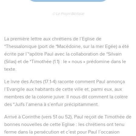
Seuls les Évangiles sont disponibles en vidéo pour le moment.
L'activité de Paul à Thessalonique
1
Vous savez vous-mêmes, frères, que notre arrivée chez
vous n'a pas été sans résultat.
2
Après avoir souffert et reçu des outrages à Philippes,
comme vous le savez, nous prîmes de l'assurance en notre
Dieu, pour vous annoncer l'Évangile de Dieu, au milieu de
bien des combats.
3
Car notre prédication ne repose ni sur l'erreur, ni sur des
motifs impurs, ni sur la fraude ;
4
mais, selon que Dieu nous a jugés dignes de nous confier
l'Évangile, ainsi nous parlons, non comme pour plaire à des
hommes, mais pour plaire à Dieu, qui sonde nos coeurs.
5
Jamais, en effet, nous n'avons usé de paroles flatteuse,
comme vous le savez ; jamais nous n'avons eu la cupidité