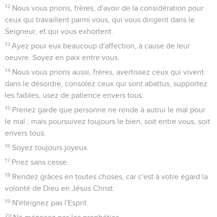
La Bible Du Semeur Copyright © 1992, 1999 by Biblica, Inc.® Used by
permission. All rights reserved worldwide.
2 Thessaloniciens
1
Seuls les Évangiles sont disponibles en vidéo pour le moment.
Salutation
1
Paul, et Silvain, et Timothée, à l'Église des Thessaloniciens,
qui est en Dieu notre Père et en Jésus Christ le Seigneur :
2
que la grâce et la paix vous soient données de la part de
Dieu notre Père et du Seigneur Jésus Christ !
Le jugement prévu pour le jour de la venue
du Christ