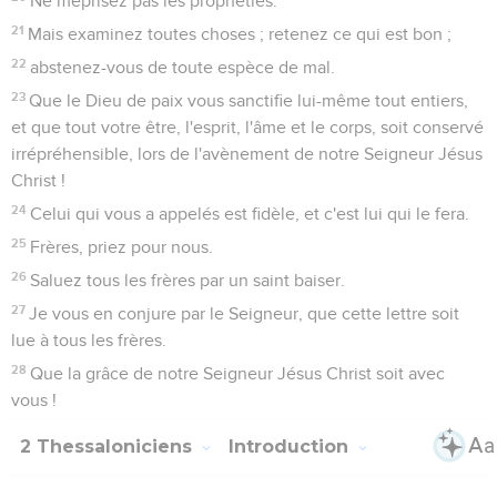
3
Nous devons à votre sujet, frères, rendre continuellement
grâces à Dieu, comme cela est juste, parce que votre foi fait
de grands progrès, et que la charité de chacun de vous tous
à l'égard des autres augmente de plus en plus.
4
Aussi nous glorifions-nous de vous dans les Églises de
Dieu, à cause de votre persévérance et de votre foi au milieu
de toutes vos persécutions et des tribulations que vous avez
à supporter.
5
C'est une preuve du juste jugement de Dieu, pour que
vous soyez jugés dignes du royaume de Dieu, pour lequel
vous souffrez.
6
Car il est de la justice de Dieu de rendre l'affliction à ceux
qui vous affligent,
7
et de vous donner, à vous qui êtes affligés, du repos avec
nous, lorsque le Seigneur Jésus apparaîtra du ciel avec les
anges de sa puissance,
Contenus
Versions
Commentaires
Strong
Dictionnaire
8
au milieu d'une flamme de feu, pour punir ceux qui ne