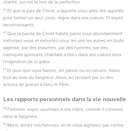
14
Luc, le médecin bien-aimé, vous salue, ainsi que Démas.
15
Saluez les frères qui sont à Laodicée, et Nymphas, et
l'Église qui est dans sa maison.
16
Lorsque cette lettre aura été lue chez vous, faites en sorte
qu'elle soit aussi lue dans l'Église des Laodicéens, et que
vous lisiez à votre tour celle qui vous arrivera de Laodicée.
17
Et dites à Archippe : Prends garde au ministère que tu as
reçu dans le Seigneur, afin de le bien remplir.
18
Je vous salue, moi Paul, de ma propre main. Souvenez-
vous de mes liens. Que la grâce soit avec vous !
1 Thessaloniciens
Introduction