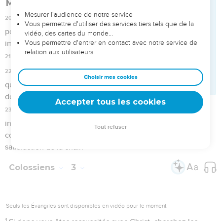
la chair, non pas seulement sous leurs yeux, comme pour
plaire aux hommes, mais avec simplicité de coeur, dans la
crainte du Seigneur.
23
Tout ce que vous faites, faites-le de bon coeur, comme
pour le Seigneur et non pour des hommes,
24
sachant que vous recevrez du Seigneur l'héritage pour
récompense. Servez Christ, le Seigneur.
25
Car celui qui agit injustement recevra selon son injustice,
et il n'y a point d'acception de personnes.
Colossiens
4
Seuls les Évangiles sont disponibles en vidéo pour le moment.
1
Maîtres, accordez à vos serviteurs ce qui est juste et
équitable, sachant que vous aussi vous avez un maître dans
le ciel.