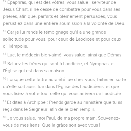
1
Paul, et Silvain, et Timothée, à l'Église des Thessaloniciens,
qui est en Dieu le Père et en Jésus Christ le Seigneur : que
la grâce et la paix vous soient données !
La vie et la foi des Thessaloniciens
2
Nous rendons continuellement grâces à Dieu pour vous
tous, faisant mention de vous dans nos prières,
3
nous rappelant sans cesse l'oeuvre de votre foi, le travail de
votre charité, et la fermeté de votre espérance en notre
Seigneur Jésus Christ, devant Dieu notre Père.
4
Nous savons, frères bien-aimés de Dieu, que vous avez été
élus,
5
notre Évangile ne vous ayant pas été prêché en paroles
seulement, mais avec puissance, avec l'Esprit Saint, et avec
une pleine persuasion ; car vous n'ignorez pas que nous
nous sommes montrés ainsi parmi vous, à cause de vous.
6