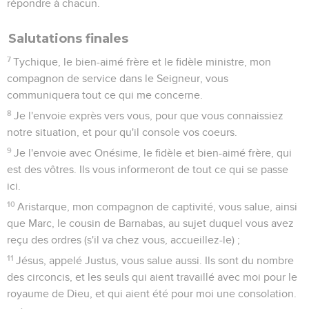
résurrection des morts et le retour du Seigneur (4.13 à 5.11).
Pour le reste, leur dit-il, « vous n’avez pas besoin qu’on vous
en écrive... » (4.9 ; 5.1).
Cette lettre, à bien des égards extrêmement
encourageante, mérite que l’Eglise d’aujourd’hui y puise
joie et consolation.
La Bible Du Semeur Copyright © 1992, 1999 by Biblica, Inc.® Used by
permission. All rights reserved worldwide.
1 Thessaloniciens
1
Seuls les Évangiles sont disponibles en vidéo pour le moment.
Salutation