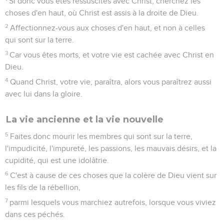
Recommandations
2
Persévérez dans la prière, veillez-y avec actions de grâces.
3
Priez en même temps pour nous, afin que Dieu nous ouvre
une porte pour la parole, en sorte que je puisse annoncer le
mystère de Christ, pour lequel je suis dans les chaînes,
4
et le faire connaître comme je dois en parler.
5
Conduisez-vous avec sagesse envers ceux du dehors, et
rachetez le temps.
6
Que votre parole soit toujours accompagnée de grâce,
assaisonnée de sel, afin que vous sachiez comment il faut
répondre à chacun.
Salutations finales
7
Tychique, le bien-aimé frère et le fidèle ministre, mon
compagnon de service dans le Seigneur, vous
communiquera tout ce qui me concerne.