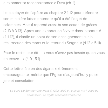
pour mobile, Dieu en est témoin.
6
Nous n'avons point cherché la gloire qui vient des
hommes, ni de vous ni des autres ; nous aurions pu nous
produire avec autorité comme apôtres de Christ,
7
mais nous avons été pleins de douceur au milieu de vous.
De même qu'une nourrice prend un tendre soin de ses
enfants,
8
nous aurions voulu, dans notre vive affection pour vous,
non seulement vous donner l'Évangile de Dieu, mais encore
nos propres vies, tant vous nous étiez devenus chers.
9
Vous vous rappelez, frères, notre travail et notre peine :
nuit et jour à l'oeuvre, pour n'être à charge à aucun de vous,
nous vous avons prêché l'Évangile de Dieu.
10
Vous êtes témoins, et Dieu l'est aussi, que nous avons eu
envers vous qui croyez une conduite sainte, juste et
irréprochable.
11
Vous savez aussi que nous avons été pour chacun de vous