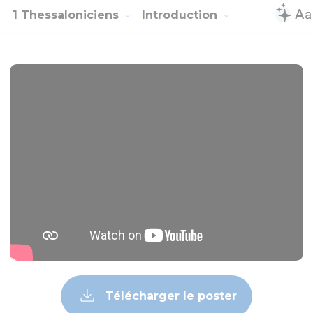
Et vous-mêmes, vous avez été mes imitateurs et ceux du
Seigneur, en recevant la parole au milieu de beaucoup de
tribulations, avec la joie du Saint Esprit,
7
en sorte que vous êtes devenus un modèle pour tous les
croyants de la Macédoine et de l'Achaïe.
8
Non seulement, en effet, la parole du Seigneur a retenti de
chez vous dans la Macédoine et dans l'Achaïe, mais votre foi
en Dieu s'est fait connaître en tout lieu, de telle manière que
nous n'avons pas besoin d'en parler.
9
Car on raconte, à notre sujet, quel accès nous avons eu
auprès de vous, et comment vous vous êtes convertis à
Dieu, en abandonnant les idoles pour servir le Dieu vivant et
vrai,
10
et pour attendre des cieux son Fils, qu'il a ressuscité des
morts, Jésus, qui nous délivre de la colère à venir.
1 Thessaloniciens
2