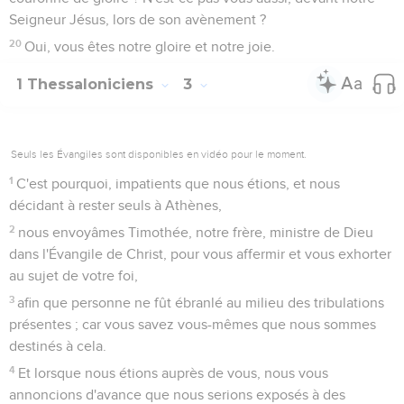
Dieu à vous aimer les uns les autres,
10
et c'est aussi ce que vous faites envers tous les frères dans
la Macédoine entière. Mais nous vous exhortons, frères, à
abonder toujours plus dans cet amour,
11
et à mettre votre honneur à vivre tranquilles, à vous
occuper de vos propres affaires, et à travailler de vos mains,
comme nous vous l'avons recommandé,
12
en sorte que vous vous conduisiez honnêtement envers
ceux du dehors, et que vous n'ayez besoin de personne.
La venue du Seigneur
13
Nous ne voulons pas, frères, que vous soyez dans
l'ignorance au sujet de ceux qui dorment, afin que vous ne
vous affligiez pas comme les autres qui n'ont point
d'espérance.
14
Car, si nous croyons que Jésus est mort et qu'il est
ressuscité, croyons aussi que Dieu ramènera par Jésus et