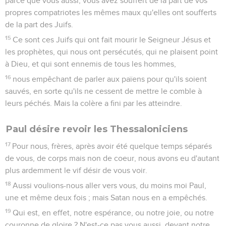
donnés de la part du Seigneur Jésus.
3
Ce que Dieu veut, c'est votre sanctification ; c'est que vous
vous absteniez de l'impudicité ;
4
c'est que chacun de vous sache posséder son corps dans la
sainteté et l'honnêteté,
5
sans vous livrer à une convoitise passionnée, comme font
les païens qui ne connaissent pas Dieu ;
6
c'est que personne n'use envers son frère de fraude et de
cupidité dans les affaires, parce que le Seigneur tire
vengeance de toutes ces choses, comme nous vous l'avons
déjà dit et attesté.
7
Car Dieu ne nous a pas appelés à l'impureté, mais à la
sanctification.
8
Celui donc qui rejette ces préceptes ne rejette pas un
homme, mais Dieu, qui vous a aussi donné son Saint Esprit.
9
Pour ce qui est de l'amour fraternel, vous n'avez pas besoin
qu'on vous en écrive ; car vous avez vous-mêmes appris de