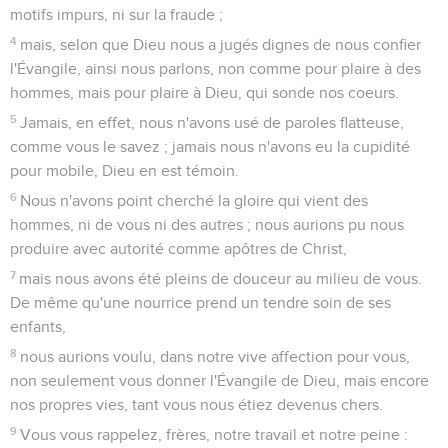
et nous a dit que vous avez toujours de nous un bon
souvenir, désirant nous voir comme nous désirons aussi vous
voir.
7
En conséquence, frères, au milieu de toutes nos calamités
et de nos tribulations, nous avons été consolés à votre sujet,
à cause de votre foi.
8
Car maintenant nous vivons, puisque vous demeurez
fermes dans le Seigneur.
9
Quelles actions de grâces, en effet, nous pouvons rendre à
Dieu à votre sujet, pour toute la joie que nous éprouvons à
cause de vous, devant notre Dieu !
10
Nuit et jour, nous le prions avec une extrême ardeur de
nous permettre de vous voir, et de compléter ce qui manque
à votre foi.
11
Que Dieu lui-même, notre Père, et notre Seigneur Jésus,
aplanissent notre route pour que nous allions à vous !
12
Que le Seigneur augmente de plus en plus parmi vous, et