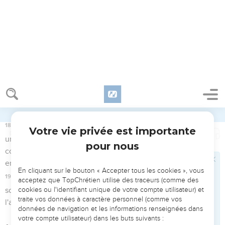
sagesse, par des psaumes, par des hymnes, par des
cantiques spirituels, chantant à Dieu dans vos coeurs sous
l'inspiration de la grâce.
17
Et quoi que vous fassiez, en parole ou en oeuvre, faites
tout au nom du Seigneur Jésus, en rendant par lui des
actions de grâces à Dieu le Père.
Les rapports personnels dans la vie nouvelle
18
Femmes, soyez soumises à vos maris, comme il convient
dans le Seigneur.
19
Maris, aimez vos femmes, et ne vous aigrissez pas contre
elles.
20
Enfants, obéissez en toutes choses à vos parents, car cela
est agréable dans le Seigneur.
21
Pères, n'irritez pas vos enfants, de peur qu'ils ne se
découragent.
22
Serviteurs, obéissez en toutes choses à vos maîtres selon