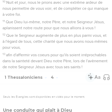
1
Pour ce qui est des temps et des moments, vous n'avez pas
besoin, frères, qu'on vous en écrive.
2
Car vous savez bien vous-mêmes que le jour du Seigneur
viendra comme un voleur dans la nuit.
3
Quand les hommes diront : Paix et sûreté ! alors une ruine
soudaine les surprendra, comme les douleurs de
l'enfantement surprennent la femme enceinte, et ils
n'échapperont point.
4
Mais vous, frères, vous n'êtes pas dans les ténèbres, pour
que ce jour vous surprenne comme un voleur ;
5
vous êtes tous des enfants de la lumière et des enfants du
jour. Nous ne sommes point de la nuit ni des ténèbres.
6
Ne dormons donc point comme les autres, mais veillons et
soyons sobres.
7
Car ceux qui dorment dorment la nuit, et ceux qui
s'enivrent s'enivrent la nuit.