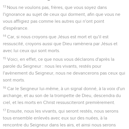
Christ !
24
Celui qui vous a appelés est fidèle, et c'est lui qui le fera.
25
Frères, priez pour nous.
26
Saluez tous les frères par un saint baiser.
27
Je vous en conjure par le Seigneur, que cette lettre soit
lue à tous les frères.
28
Que la grâce de notre Seigneur Jésus Christ soit avec
vous !
2 Thessaloniciens
Introduction