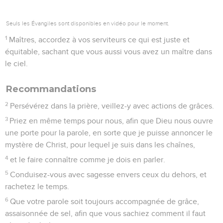
écrite par l’*apôtre Paul avec la collaboration de *Silvain
(Silas) et de *Timothée (1.1) : le « nous » prédomine dans le
texte.
Le livre des Actes (17.1-4) raconte comment Paul annonça
l’Evangile aux habitants de cette ville et, parmi eux, aux
membres de la colonie juive. Il nous dit comment la colère
des *Juifs l’amena à s’enfuir précipitamment.
Arrivé à Corinthe (vers 51 ou 52), Paul reçoit de Timothée de
bonnes nouvelles de cette Eglise : les chrétiens ont tenu
ferme dans la persécution et c’est pour Paul l’occasion
d’exprimer sa reconnaissance à Dieu (ch. 1).
Le plaidoyer de l’apôtre au chapitre 2.1-12 pour défendre
son ministère laisse entendre qu’il a été l’objet de
calomnies. Mais il reprend aussitôt son action de grâces
(2.13 à 3.13). Après une exhortation à vivre dans la sainteté
(4.1-12), il clarifie un point de son enseignement sur la