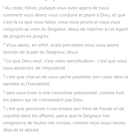
8
Mais nous qui sommes du jour, soyons sobres, ayant revêtu
la cuirasse de la foi et de la charité, et ayant pour casque
l'espérance du salut.
9
Car Dieu ne nous a pas destinés à la colère, mais à
l'acquisition du salut par notre Seigneur Jésus Christ,
10
qui est mort pour nous, afin que, soit que nous veillons,
soit que nous dormions, nous vivions ensemble avec lui.
11
C'est pourquoi exhortez-vous réciproquement, et édifiez-
vous les uns les autres, comme en réalité vous le faites.
Dernières recommandations et salutations
12
Nous vous prions, frères, d'avoir de la considération pour
ceux qui travaillent parmi vous, qui vous dirigent dans le
Seigneur, et qui vous exhortent.
13
Ayez pour eux beaucoup d'affection, à cause de leur
oeuvre. Soyez en paix entre vous.
14
Nous vous prions aussi, frères, avertissez ceux qui vivent