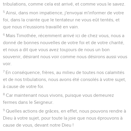
avec lui ceux qui sont morts.
15
Voici, en effet, ce que nous vous déclarons d'après la
parole du Seigneur : nous les vivants, restés pour
l'avènement du Seigneur, nous ne devancerons pas ceux qui
sont morts.
16
Car le Seigneur lui-même, à un signal donné, à la voix d'un
archange, et au son de la trompette de Dieu, descendra du
ciel, et les morts en Christ ressusciteront premièrement.
17
Ensuite, nous les vivants, qui seront restés, nous serons
tous ensemble enlevés avec eux sur des nuées, à la
rencontre du Seigneur dans les airs, et ainsi nous serons
toujours avec le Seigneur.
18
Consolez-vous donc les uns les autres par ces paroles.
1 Thessaloniciens
5
Seuls les Évangiles sont disponibles en vidéo pour le moment.