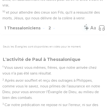
Seuls les Évangiles sont disponibles en vidéo pour le moment.
1
C'est pourquoi, impatients que nous étions, et nous
décidant à rester seuls à Athènes,
2
nous envoyâmes Timothée, notre frère, ministre de Dieu
dans l'Évangile de Christ, pour vous affermir et vous exhorter
au sujet de votre foi,
3
afin que personne ne fût ébranlé au milieu des tribulations
présentes ; car vous savez vous-mêmes que nous sommes
destinés à cela.
4
Et lorsque nous étions auprès de vous, nous vous
annoncions d'avance que nous serions exposés à des
tribulations, comme cela est arrivé, et comme vous le savez.
5
Ainsi, dans mon impatience, j'envoyai m'informer de votre
foi, dans la crainte que le tentateur ne vous eût tentés, et
que nous n'eussions travaillé en vain.
6
Mais Timothée, récemment arrivé ici de chez vous, nous a
donné de bonnes nouvelles de votre foi et de votre charité,