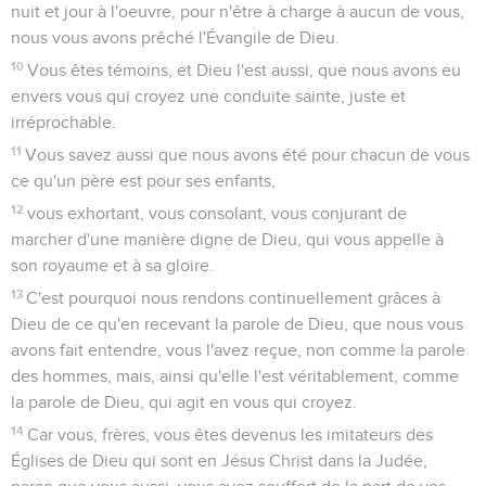
à l'égard de tous, cette charité que nous avons nous-mêmes
pour vous,
13
afin d'affermir vos coeurs pour qu'ils soient irréprochables
dans la sainteté devant Dieu notre Père, lors de l'avènement
de notre Seigneur Jésus avec tous ses saints !
1 Thessaloniciens
4
Seuls les Évangiles sont disponibles en vidéo pour le moment.
Une conduite qui plaît à Dieu
1
Au reste, frères, puisque vous avez appris de nous
comment vous devez vous conduire et plaire à Dieu, et que
c'est là ce que vous faites, nous vous prions et nous vous
conjurons au nom du Seigneur Jésus de marcher à cet égard
de progrès en progrès.
2
Vous savez, en effet, quels préceptes nous vous avons