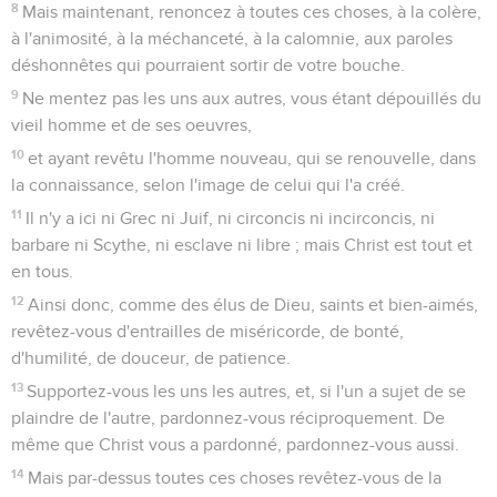
8
Je l'envoie exprès vers vous, pour que vous connaissiez
notre situation, et pour qu'il console vos coeurs.
9
Je l'envoie avec Onésime, le fidèle et bien-aimé frère, qui
est des vôtres. Ils vous informeront de tout ce qui se passe
ici.
10
Aristarque, mon compagnon de captivité, vous salue, ainsi
que Marc, le cousin de Barnabas, au sujet duquel vous avez
reçu des ordres (s'il va chez vous, accueillez-le) ;
11
Jésus, appelé Justus, vous salue aussi. Ils sont du nombre
des circoncis, et les seuls qui aient travaillé avec moi pour le
royaume de Dieu, et qui aient été pour moi une consolation.
12
Épaphras, qui est des vôtres, vous salue : serviteur de
Jésus Christ, il ne cesse de combattre pour vous dans ses
prières, afin que, parfaits et pleinement persuadés, vous
persistiez dans une entière soumission à la volonté de Dieu.
13
Car je lui rends le témoignage qu'il a une grande
sollicitude pour vous, pour ceux de Laodicée et pour ceux
d'Hiérapolis.