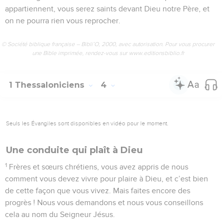
appartiennent, vous serez saints devant Dieu notre Père, et
on ne pourra rien vous reprocher.
© Société biblique française – Bibli’O, 2000, avec autorisation. Pour vous procurer
une Bible imprimée, rendez-vous sur www.editionsbiblio.fr
1 Thessaloniciens
4
Seuls les Évangiles sont disponibles en vidéo pour le moment.
Une conduite qui plaît à Dieu
1
Frères et sœurs chrétiens, vous avez appris de nous
comment vous devez vivre pour plaire à Dieu, et c’est bien
de cette façon que vous vivez. Mais faites encore des
progrès ! Nous vous demandons et nous vous conseillons
cela au nom du Seigneur Jésus.