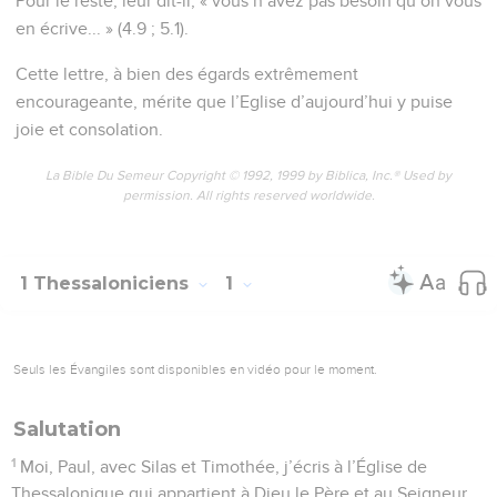
Pour le reste, leur dit-il, « vous n’avez pas besoin qu’on vous
en écrive... » (4.9 ; 5.1).
Cette lettre, à bien des égards extrêmement
encourageante, mérite que l’Eglise d’aujourd’hui y puise
joie et consolation.
La Bible Du Semeur Copyright © 1992, 1999 by Biblica, Inc.® Used by
permission. All rights reserved worldwide.
1 Thessaloniciens
1
Seuls les Évangiles sont disponibles en vidéo pour le moment.
Salutation
1
Moi, Paul, avec Silas et Timothée, j’écris à l’Église de
Thessalonique qui appartient à Dieu le Père et au Seigneur