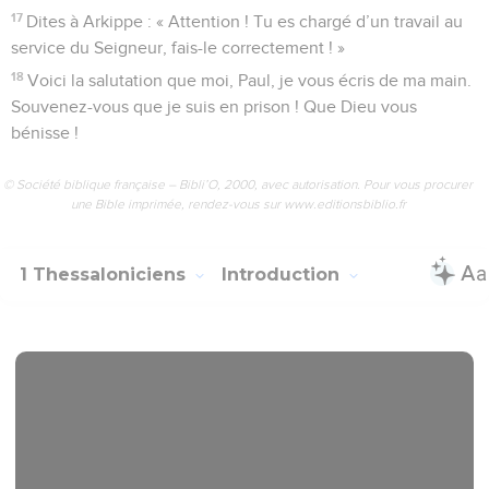
17
Dites à Arkippe : « Attention ! Tu es chargé d’un travail au
service du Seigneur, fais-le correctement ! »
18
Voici la salutation que moi, Paul, je vous écris de ma main.
Souvenez-vous que je suis en prison ! Que Dieu vous
bénisse !
© Société biblique française – Bibli’O, 2000, avec autorisation. Pour vous procurer
une Bible imprimée, rendez-vous sur www.editionsbiblio.fr
1 Thessaloniciens
Introduction