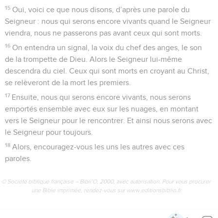
15
Oui, voici ce que nous disons, d’après une parole du
Seigneur : nous qui serons encore vivants quand le Seigneur
viendra, nous ne passerons pas avant ceux qui sont morts.
16
On entendra un signal, la voix du chef des anges, le son
de la trompette de Dieu. Alors le Seigneur lui-même
descendra du ciel. Ceux qui sont morts en croyant au Christ,
se relèveront de la mort les premiers.
17
Ensuite, nous qui serons encore vivants, nous serons
emportés ensemble avec eux sur les nuages, en montant
vers le Seigneur pour le rencontrer. Et ainsi nous serons avec
le Seigneur pour toujours.
18
Alors, encouragez-vous les uns les autres avec ces
paroles.
© Société biblique française – Bibli’O, 2000, avec autorisation. Pour vous procurer
une Bible imprimée, rendez-vous sur www.editionsbiblio.fr