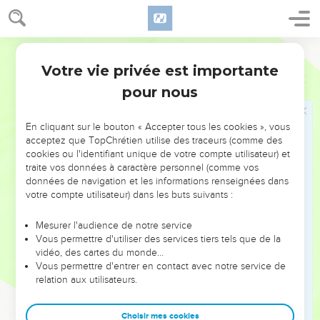
humaines, cela les gonfle d’orgueil.
19
Ils ne s’attachent pas au Christ, qui est la tête. Pourtant,
c’est la tête qui donne au corps ce qui est nécessaire. Par
Parole de Vie
elle, les articulations et les muscles tiennent bien ensemble,
Votre vie privée est importante
Colossiens
2
et c’est Dieu qui fait grandir ce corps.
pour nous
Mourir et vivre avec le Christ
En cliquant sur le bouton « Accepter tous les cookies », vous
20
Vous êtes morts avec le Christ, et les forces du monde ne
acceptez que TopChrétien utilise des traceurs (comme des
comptent plus pour vous. Mais vous faites comme si votre
cookies ou l'identifiant unique de votre compte utilisateur) et
traite vos données à caractère personnel (comme vos
vie était encore sous le pouvoir de ces choses-là. Pourquoi
données de navigation et les informations renseignées dans
est-ce que vous obéissez à ces règles :
votre compte utilisateur) dans les buts suivants :
21
« Ne prends pas ceci ! Ne goûte pas cela ! N’y touche
pas ! »
Mesurer l'audience de notre service
Vous permettre d'utiliser des services tiers tels que de la
22
Elles sont faites pour des choses qui disparaissent dès
vidéo, des cartes du monde…
qu’on s’en sert. Ce sont des règles et des enseignements
Vous permettre d'entrer en contact avec notre service de
relation aux utilisateurs.
inventés par les êtres humains !
23
C’est vrai : rendre un culte, se faire tout petits devant les
Choisir mes cookies
anges, faire souffrir son corps, tout cela paraît sage. Pourtant,