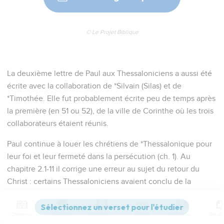
© Le Projet Biblique
La deuxième lettre de Paul aux Thessaloniciens a aussi été
écrite avec la collaboration de *Silvain (Silas) et de
*Timothée. Elle fut probablement écrite peu de temps après
la première (en 51 ou 52), de la ville de Corinthe où les trois
collaborateurs étaient réunis.
Paul continue à louer les chrétiens de *Thessalonique pour
leur foi et leur fermeté dans la persécution (ch. 1). Au
chapitre 2.1-11 il corrige une erreur au sujet du retour du
Christ : certains Thessaloniciens avaient conclu de la
persécution que le jour du jugement était déjà là. L’*apôtre
leur dit que ce jour doit être précédé de l’apparition de «
Contenus
Versions
Commentaires
Strong
Dictionnaire
l’homme de la révolte », qui « s’élèvera au-dessus de tout ce