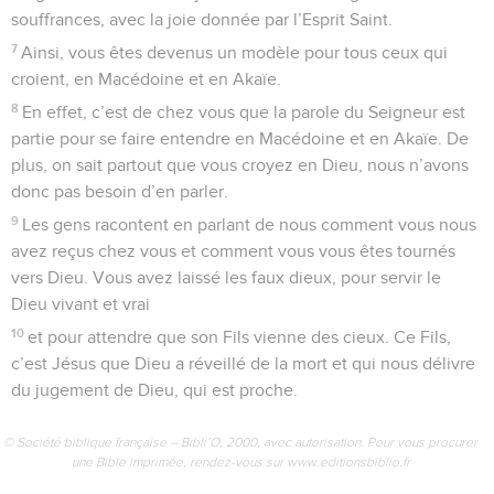
souffrances, avec la joie donnée par l’Esprit Saint.
7
Ainsi, vous êtes devenus un modèle pour tous ceux qui
croient, en Macédoine et en Akaïe.
8
En effet, c’est de chez vous que la parole du Seigneur est
partie pour se faire entendre en Macédoine et en Akaïe. De
plus, on sait partout que vous croyez en Dieu, nous n’avons
donc pas besoin d’en parler.
9
Les gens racontent en parlant de nous comment vous nous
avez reçus chez vous et comment vous vous êtes tournés
vers Dieu. Vous avez laissé les faux dieux, pour servir le
Dieu vivant et vrai
10
et pour attendre que son Fils vienne des cieux. Ce Fils,
c’est Jésus que Dieu a réveillé de la mort et qui nous délivre
du jugement de Dieu, qui est proche.
© Société biblique française – Bibli’O, 2000, avec autorisation. Pour vous procurer
une Bible imprimée, rendez-vous sur www.editionsbiblio.fr