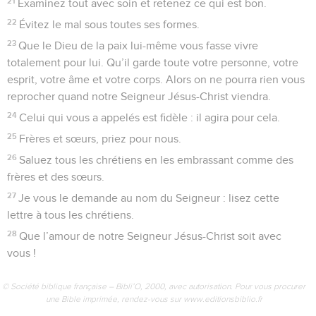
21
Examinez tout avec soin et retenez ce qui est bon.
22
Évitez le mal sous toutes ses formes.
23
Que le Dieu de la paix lui-même vous fasse vivre
totalement pour lui. Qu’il garde toute votre personne, votre
esprit, votre âme et votre corps. Alors on ne pourra rien vous
reprocher quand notre Seigneur Jésus-Christ viendra.
24
Celui qui vous a appelés est fidèle : il agira pour cela.
25
Frères et sœurs, priez pour nous.
26
Saluez tous les chrétiens en les embrassant comme des
frères et des sœurs.
27
Je vous le demande au nom du Seigneur : lisez cette
lettre à tous les chrétiens.
28
Que l’amour de notre Seigneur Jésus-Christ soit avec
vous !
© Société biblique française – Bibli’O, 2000, avec autorisation. Pour vous procurer
une Bible imprimée, rendez-vous sur www.editionsbiblio.fr