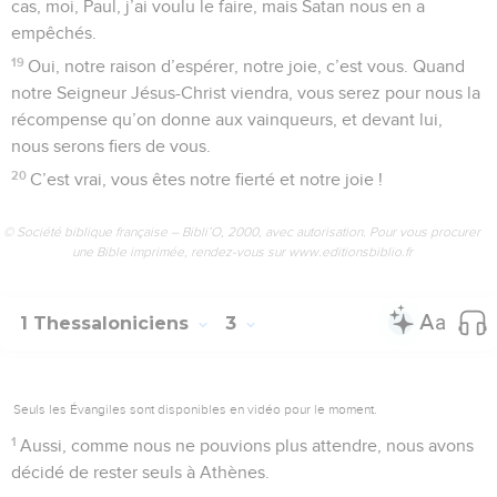
cas, moi, Paul, j’ai voulu le faire, mais Satan nous en a
empêchés.
19
Oui, notre raison d’espérer, notre joie, c’est vous. Quand
notre Seigneur Jésus-Christ viendra, vous serez pour nous la
récompense qu’on donne aux vainqueurs, et devant lui,
nous serons fiers de vous.
20
C’est vrai, vous êtes notre fierté et notre joie !
© Société biblique française – Bibli’O, 2000, avec autorisation. Pour vous procurer
une Bible imprimée, rendez-vous sur www.editionsbiblio.fr
1 Thessaloniciens
3
Seuls les Évangiles sont disponibles en vidéo pour le moment.
1
Aussi, comme nous ne pouvions plus attendre, nous avons
décidé de rester seuls à Athènes.