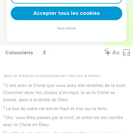
ces règles ne valent rien, elles servent seulement à satisfaire
Accepter tous les cookies
des désirs humains.
© Société biblique française – Bibli’O, 2000, avec autorisation. Pour vous procurer
Tout refuser
une Bible imprimée, rendez-vous sur www.editionsbiblio.fr
Colossiens
3
Seuls les Évangiles sont disponibles en vidéo pour le moment.
1
C’est avec le Christ que vous avez été réveillés de la mort.
Cherchez donc les choses d’en haut, là où le Christ se
trouve, assis à la droite de Dieu.
2
Le but de votre vie est en haut et non sur la terre.
3
Oui, vous êtes passés par la mort, et votre vie est cachée
avec le Christ en Dieu.
4