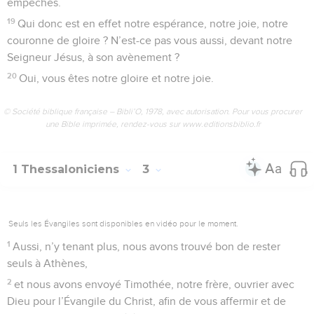
empêchés.
19
Qui donc est en effet notre espérance, notre joie, notre
couronne de gloire ? N’est-ce pas vous aussi, devant notre
Seigneur Jésus, à son avènement ?
20
Oui, vous êtes notre gloire et notre joie.
© Société biblique française – Bibli’O, 1978, avec autorisation. Pour vous procurer
une Bible imprimée, rendez-vous sur www.editionsbiblio.fr
1 Thessaloniciens
3
Seuls les Évangiles sont disponibles en vidéo pour le moment.
1
Aussi, n’y tenant plus, nous avons trouvé bon de rester
seuls à Athènes,
2
et nous avons envoyé Timothée, notre frère, ouvrier avec
Dieu pour l’Évangile du Christ, afin de vous affermir et de