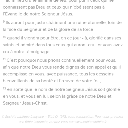
au milieu d’une flamme de feu, pour punir ceux qui ne
connaissent pas Dieu et ceux qui n’obéissent pas à
l’Évangile de notre Seigneur Jésus.
9
Ils auront pour juste châtiment une ruine éternelle, loin de
la face du Seigneur et de la gloire de sa force
10
quand il viendra pour être, en ce jour -là, glorifié dans ses
saints et admiré dans tous ceux qui auront cru ; or vous avez
cru à notre témoignage.
11
C’est pourquoi nous prions continuellement pour vous,
afin que notre Dieu vous rende dignes de son appel et qu’il
accomplisse en vous, avec puissance, tous les desseins
bienveillants de sa bonté et l’œuvre de votre foi ;
12
en sorte que le nom de notre Seigneur Jésus soit glorifié
en vous, et vous en lui, selon la grâce de notre Dieu et
Seigneur Jésus-Christ.
© Société biblique française – Bibli’O, 1978, avec autorisation. Pour vous procurer
une Bible imprimée, rendez-vous sur www.editionsbiblio.fr