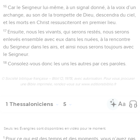
16
Car le Seigneur lui-même, à un signal donné, à la voix d’un
archange, au son de la trompette de Dieu, descendra du ciel,
et les morts en Christ ressusciteront en premier lieu.
17
Ensuite, nous les vivants, qui serons restés, nous serons
enlevés ensemble avec eux dans les nuées, à la rencontre
du Seigneur dans les airs, et ainsi nous serons toujours avec
le Seigneur.
18
Consolez-vous donc les uns les autres par ces paroles.
© Société biblique française – Bibli’O, 1978, avec autorisation. Pour vous procurer
une Bible imprimée, rendez-vous sur www.editionsbiblio.fr
1 Thessaloniciens
5
Seuls les Évangiles sont disponibles en vidéo pour le moment.
1
Pour ce qui est des temps et des moments, vous n’avez pas