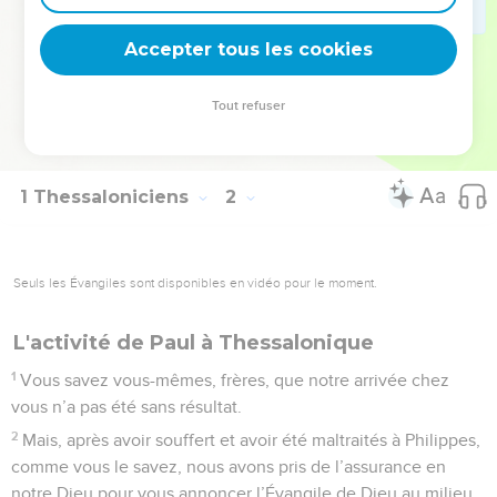
10
et pour attendre des cieux son Fils qu’il a ressuscité
Accepter tous les cookies
d’entre les morts, Jésus, qui nous délivre de la colère à venir.
© Société biblique française – Bibli’O, 1978, avec autorisation. Pour vous procurer
Tout refuser
une Bible imprimée, rendez-vous sur www.editionsbiblio.fr
1 Thessaloniciens
2
Seuls les Évangiles sont disponibles en vidéo pour le moment.
L'activité de Paul à Thessalonique
1
Vous savez vous-mêmes, frères, que notre arrivée chez
vous n’a pas été sans résultat.
2
Mais, après avoir souffert et avoir été maltraités à Philippes,
comme vous le savez, nous avons pris de l’assurance en
notre Dieu pour vous annoncer l’Évangile de Dieu au milieu