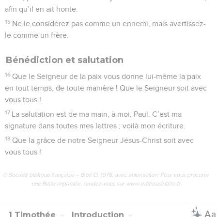
afin qu’il en ait honte.
15
Ne le considérez pas comme un ennemi, mais avertissez-
le comme un frère.
Bénédiction et salutation
16
Que le Seigneur de la paix vous donne lui-même la paix
en tout temps, de toute manière ! Que le Seigneur soit avec
vous tous !
17
La salutation est de ma main, à moi, Paul. C’est ma
signature dans toutes mes lettres ; voilà mon écriture.
18
Que la grâce de notre Seigneur Jésus-Christ soit avec
vous tous !
© Société biblique française – Bibli’O, 1978, avec autorisation. Pour vous procurer
une Bible imprimée, rendez-vous sur www.editionsbiblio.fr
1 Timothée
Introduction