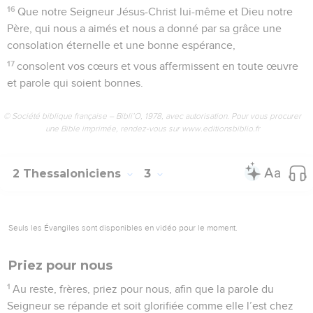
16
Que notre Seigneur Jésus-Christ lui-même et Dieu notre
Père, qui nous a aimés et nous a donné par sa grâce une
consolation éternelle et une bonne espérance,
17
consolent vos cœurs et vous affermissent en toute œuvre
et parole qui soient bonnes.
© Société biblique française – Bibli’O, 1978, avec autorisation. Pour vous procurer
une Bible imprimée, rendez-vous sur www.editionsbiblio.fr
2 Thessaloniciens
3
Seuls les Évangiles sont disponibles en vidéo pour le moment.
Priez pour nous
1
Au reste, frères, priez pour nous, afin que la parole du
Seigneur se répande et soit glorifiée comme elle l’est chez