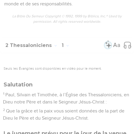
monde et de ses responsabilités.
La Bible Du Semeur Copyright © 1992, 1999 by Biblica, Inc.® Used by
permission. All rights reserved worldwide.
2 Thessaloniciens
1
Seuls les Évangiles sont disponibles en vidéo pour le moment.
Salutation
1
Paul, Silvain et Timothée, à l’Église des Thessaloniciens, en
Dieu notre Père et dans le Seigneur Jésus-Christ :
2
Que la grâce et la paix vous soient données de la part de
Dieu le Père et du Seigneur Jésus-Christ.
Le jugement prévu pour le jour de la venue