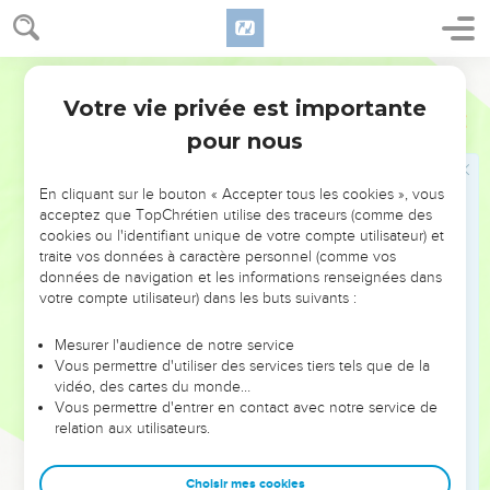
Nous savons, frères bien-aimés de Dieu, que vous avez été
élus,
5
car notre Évangile n’est pas venu jusqu’à vous en paroles
Segond 1978 (Colombe)
seulement, mais aussi avec puissance, avec l’Esprit Saint et
Votre vie privée est importante
1 Thessaloniciens
1
une pleine certitude. Vous savez, en effet, ce que, à cause
pour nous
de vous, nous avons été parmi vous.
6
Vous êtes devenus nos imitateurs et ceux du Seigneur, en
En cliquant sur le bouton « Accepter tous les cookies », vous
recevant la parole au milieu de beaucoup de tribulations,
acceptez que TopChrétien utilise des traceurs (comme des
avec la joie de l’Esprit Saint.
cookies ou l'identifiant unique de votre compte utilisateur) et
traite vos données à caractère personnel (comme vos
7
Ainsi vous êtes devenus un modèle pour tous les croyants
données de navigation et les informations renseignées dans
en Macédoine et en Achaïe.
votre compte utilisateur) dans les buts suivants :
8
Car la parole du Seigneur a retenti de chez vous, non
seulement en Macédoine et en Achaïe, mais votre foi en
Mesurer l'audience de notre service
Vous permettre d'utiliser des services tiers tels que de la
Dieu s’est fait connaître en tout lieu, à tel point que nous
vidéo, des cartes du monde…
n’avons pas besoin d’en parler.
Vous permettre d'entrer en contact avec notre service de
9
relation aux utilisateurs.
On raconte, à notre sujet, quel accès nous avons eu auprès
de vous, et comment vous vous êtes convertis à Dieu, en
vous détournant des idoles pour servir le Dieu vivant et vrai,
Choisir mes cookies