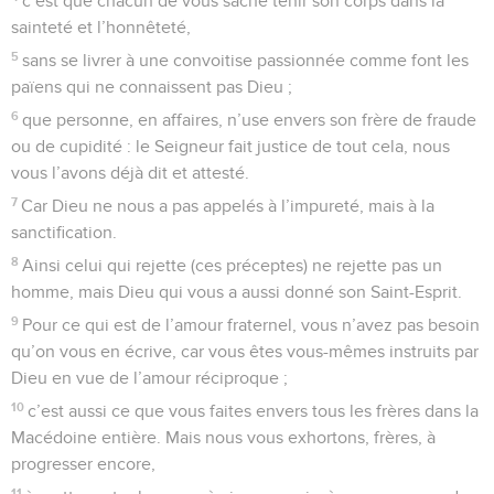
c’est que chacun de vous sache tenir son corps dans la
sainteté et l’honnêteté,
5
sans se livrer à une convoitise passionnée comme font les
païens qui ne connaissent pas Dieu ;
6
que personne, en affaires, n’use envers son frère de fraude
ou de cupidité : le Seigneur fait justice de tout cela, nous
vous l’avons déjà dit et attesté.
7
Car Dieu ne nous a pas appelés à l’impureté, mais à la
sanctification.
8
Ainsi celui qui rejette (ces préceptes) ne rejette pas un
homme, mais Dieu qui vous a aussi donné son Saint-Esprit.
9
Pour ce qui est de l’amour fraternel, vous n’avez pas besoin
qu’on vous en écrive, car vous êtes vous-mêmes instruits par
Dieu en vue de l’amour réciproque ;
10
c’est aussi ce que vous faites envers tous les frères dans la
Macédoine entière. Mais nous vous exhortons, frères, à
progresser encore,
11