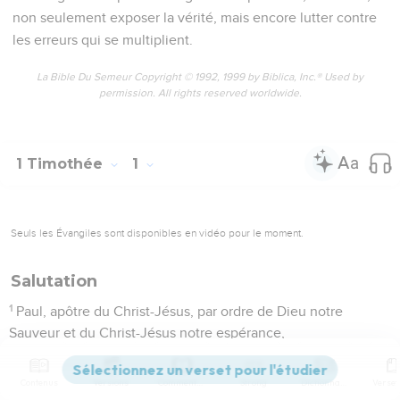
non seulement exposer la vérité, mais encore lutter contre
les erreurs qui se multiplient.
La Bible Du Semeur Copyright © 1992, 1999 by Biblica, Inc.® Used by
permission. All rights reserved worldwide.
1 Timothée
1
Seuls les Évangiles sont disponibles en vidéo pour le moment.
Salutation
1
Paul, apôtre du Christ-Jésus, par ordre de Dieu notre
Sauveur et du Christ-Jésus notre espérance,
2
à Timothée, mon enfant légitime en la foi : Grâce,
miséricorde et paix de la part de Dieu le Père et du Christ-
Contenus
Versions
Commentaires
Strong
Dictionnaire