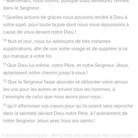
Maintenant, nous vivons, puisque vous demeurez fermes
dans le Seigneur.
9
Quelles actions de grâces nous pouvons rendre à Dieu à
votre sujet, pour toute la joie dont nous nous réjouissons à
cause de vous devant notre Dieu !
10
Nuit et jour, nous lui adressons de très instantes
supplications, afin de voir votre visage et de suppléer à ce
qui manque à votre foi.
11
Que Dieu lui-même, notre Père, et notre Seigneur Jésus,
aplanissent notre chemin jusqu’à vous !
12
Que le Seigneur fasse abonder et déborder votre amour
les uns pour les autres et envers tous les hommes, à
l’exemple de celui que nous avons pour vous ;
13
qu’il affermisse vos cœurs pour qu’ils soient sans reproche
dans la sainteté devant Dieu notre Père, à l’avènement de
notre Seigneur Jésus avec tous ses saints !
© Société biblique française – Bibli’O, 1978, avec autorisation. Pour vous procurer