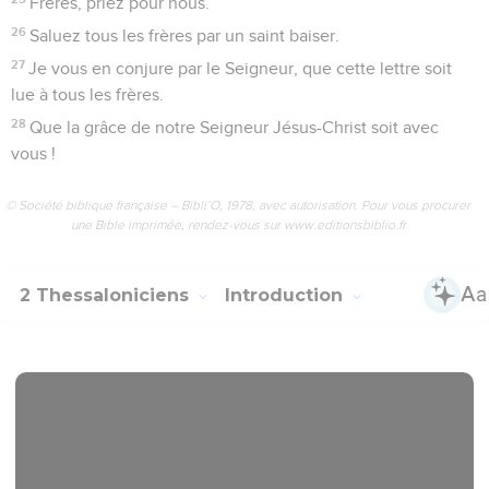
Frères, priez pour nous.
26
Saluez tous les frères par un saint baiser.
27
Je vous en conjure par le Seigneur, que cette lettre soit
lue à tous les frères.
28
Que la grâce de notre Seigneur Jésus-Christ soit avec
vous !
© Société biblique française – Bibli’O, 1978, avec autorisation. Pour vous procurer
une Bible imprimée, rendez-vous sur www.editionsbiblio.fr
2 Thessaloniciens
Introduction