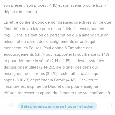
son présent (son procès : 4.16) et son avenir proche (son «
départ » imminent).
La lettre contient donc de nombreuses directives sur ce que
Timothée devra faire pour rester fidèle à l’enseignement
reçu. Dans la situation de persécution qui a amené Paul en
prison, et en raison des enseignements erronés qui
menacent les Eglises, Paul donne à Timothée des
encouragements (ch. 1) pour supporter la souffrance (2.1-13)
et pour défendre la vérité (2.14 à 4.15) : il devra éviter les
discussions inutiles (2.14-26), s’éloigner des gens qui
enseignent des erreurs (3.1-19), rester attaché à ce qu’il a
appris (3.10-17) et prêcher la Parole (4.1-5). Car « toute
l’Ecriture est inspirée de Dieu et utile pour enseigner,
réfuter, redresser et apprendre à mener une vie conforme à
la volonté de Dieu » (3.16).
Contenus
Versions
Commentaires
Strong
Dictionnaire
La Bible Du Semeur Copyright © 1992, 1999 by Biblica, Inc.® Used by
permission. All rights reserved worldwide.