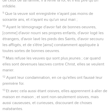
de ceux de sa famille, il a renié la foi, et il est pire qu'un
infidèle.
9
Que la veuve soit enregistrée n'ayant pas moins de
soixante ans, et n'ayant eu qu'un seul mari ;
10
Ayant le témoignage d'avoir fait de bonnes oeuvres,
[comme] d'avoir nourri ses propres enfants, d'avoir logé les
étrangers, d'avoir lavé les pieds des Saints, d'avoir secouru
les affligés, et de s'être [ainsi] constamment appliquée à
toutes sortes de bonnes oeuvres.
11
Mais refuse les veuves qui sont plus jeunes ; car quand
elles sont devenues lascives contre Christ, elles se veulent
marier.
12
Ayant leur condamnation, en ce qu'elles ont faussé leur
première foi.
13
Et avec cela aussi étant oisives, elles apprennent à aller de
maison en maison ; et sont non-seulement oisives, mais
aussi causeuses, et curieuses, discourant de choses
malséantes.