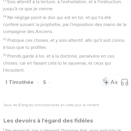
13
Sois attentif à la lecture, à l'exhortation, et à l'instruction,
jusqu'à ce que je vienne.
14
Ne néglige point le don qui est en toi, et qui t'a été
conféré suivant la prophétie, par l'imposition des mains de la
compagnie des Anciens.
15
Pratique ces choses, et y sois attentif, afin qu'il soit connu
à tous que tu profites.
16
Prends garde à toi, et à la doctrine, persévère en ces
choses, car en faisant cela tu te sauveras, et ceux qui
t'écoutent.
1 Timothée
5
Seuls les Évangiles sont disponibles en vidéo pour le moment.
Les devoirs à l'égard des fidèles
1
Ne reprends pas rudement l'homme âgé, mais exhorte-le