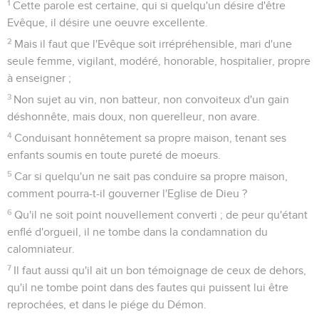
1
Cette parole est certaine, qui si quelqu'un désire d'être
Evêque, il désire une oeuvre excellente.
2
Mais il faut que l'Evêque soit irrépréhensible, mari d'une
seule femme, vigilant, modéré, honorable, hospitalier, propre
à enseigner ;
3
Non sujet au vin, non batteur, non convoiteux d'un gain
déshonnête, mais doux, non querelleur, non avare.
4
Conduisant honnêtement sa propre maison, tenant ses
enfants soumis en toute pureté de moeurs.
5
Car si quelqu'un ne sait pas conduire sa propre maison,
comment pourra-t-il gouverner l'Eglise de Dieu ?
6
Qu'il ne soit point nouvellement converti ; de peur qu'étant
enflé d'orgueil, il ne tombe dans la condamnation du
calomniateur.
7
Il faut aussi qu'il ait un bon témoignage de ceux de dehors,
qu'il ne tombe point dans des fautes qui puissent lui être
reprochées, et dans le piége du Démon.