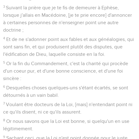
3
Suivant la prière que je te fis de demeurer à Ephèse,
lorsque j'allais en Macédoine, [je te prie encore] d'annoncer
à certaines personnes de n'enseigner point une autre
doctrine ;
4
Et de ne s'adonner point aux fables et aux généalogies, qui
sont sans fin, et qui produisent plutôt des disputes, que
l'édification de Dieu, laquelle consiste en la foi.
5
Or la fin du Commandement, c'est la charité qui procède
d'un coeur pur, et d'une bonne conscience, et d'une foi
sincère :
6
Desquelles choses quelques-uns s'étant écartés, se sont
détournés à un vain babil.
7
Voulant être docteurs de la Loi, [mais] n'entendant point ni
ce qu'ils disent, ni ce qu'ils assurent.
8
Or nous savons que la Loi est bonne, si quelqu'un en use
légitimement.
9
Sachant ceci, que la Loi n'est point donnée pour le juste,