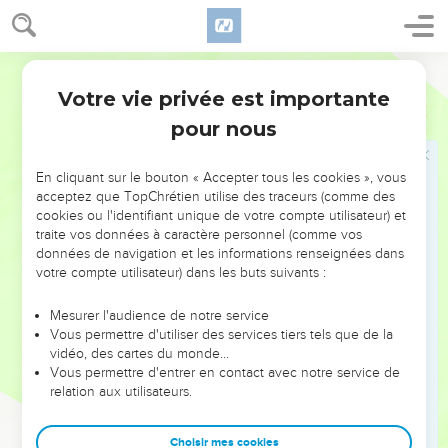
parce qu'ils n'ont pas reçu l'amour de la vérité, pour être
sauvés.
11
C'est pourquoi Dieu leur enverra une erreur efficace, de
Martin
sorte qu'ils croiront au mensonge ;
Votre vie privée est importante
2 Thessaloniciens
2
12
Afin que tous ceux-là soient jugés qui n'ont point cru à la
pour nous
vérité, mais qui ont pris plaisir à l'iniquité.
En cliquant sur le bouton « Accepter tous les cookies », vous
Vous avez été choisis pour être sauvés
acceptez que TopChrétien utilise des traceurs (comme des
cookies ou l'identifiant unique de votre compte utilisateur) et
13
Mais, mes frères, les bien-aimés du Seigneur, nous devons
traite vos données à caractère personnel (comme vos
toujours rendre grâces à Dieu pour vous, de ce que Dieu
données de navigation et les informations renseignées dans
vous a élus dès le commencement pour le salut par la
votre compte utilisateur) dans les buts suivants :
sanctification de l'Esprit, et par la foi de la vérité.
Mesurer l'audience de notre service
14
A quoi il vous a appelés par notre Evangile, afin que vous
Vous permettre d'utiliser des services tiers tels que de la
possédiez la gloire qui nous a été acquise par notre Seigneur
vidéo, des cartes du monde…
Vous permettre d'entrer en contact avec notre service de
Jésus-Christ.
relation aux utilisateurs.
15
C'est pourquoi, mes frères, demeurez fermes, et retenez
les enseignements que vous avez appris, soit par [notre]
Choisir mes cookies