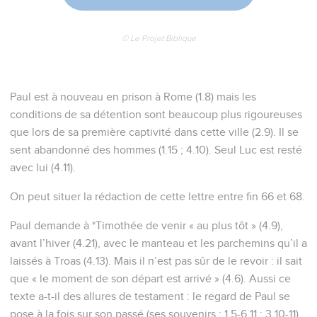
© Le Projet Biblique
Paul est à nouveau en prison à Rome (1.8) mais les
conditions de sa détention sont beaucoup plus rigoureuses
que lors de sa première captivité dans cette ville (2.9). Il se
sent abandonné des hommes (1.15 ; 4.10). Seul Luc est resté
avec lui (4.11).
On peut situer la rédaction de cette lettre entre fin 66 et 68.
Paul demande à *Timothée de venir « au plus tôt » (4.9),
avant l’hiver (4.21), avec le manteau et les parchemins qu’il a
laissés à Troas (4.13). Mais il n’est pas sûr de le revoir : il sait
que « le moment de son départ est arrivé » (4.6). Aussi ce
texte a-t-il des allures de testament : le regard de Paul se
pose à la fois sur son passé (ses souvenirs : 1.5-6,11 ; 3.10-11),