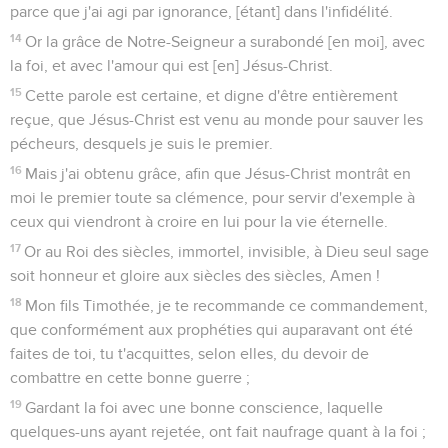
parce que j'ai agi par ignorance, [étant] dans l'infidélité.
14
Or la grâce de Notre-Seigneur a surabondé [en moi], avec
la foi, et avec l'amour qui est [en] Jésus-Christ.
15
Cette parole est certaine, et digne d'être entièrement
reçue, que Jésus-Christ est venu au monde pour sauver les
pécheurs, desquels je suis le premier.
16
Mais j'ai obtenu grâce, afin que Jésus-Christ montrât en
moi le premier toute sa clémence, pour servir d'exemple à
ceux qui viendront à croire en lui pour la vie éternelle.
17
Or au Roi des siècles, immortel, invisible, à Dieu seul sage
soit honneur et gloire aux siècles des siècles, Amen !
18
Mon fils Timothée, je te recommande ce commandement,
que conformément aux prophéties qui auparavant ont été
faites de toi, tu t'acquittes, selon elles, du devoir de
combattre en cette bonne guerre ;
19
Gardant la foi avec une bonne conscience, laquelle
quelques-uns ayant rejetée, ont fait naufrage quant à la foi ;