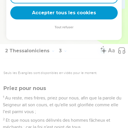
parole, soit par notre épître.
16
Or lui-même Jésus-Christ, notre Seigneur, et notre Dieu et
Accepter tous les cookies
Père, qui nous a aimés, et qui nous a donné une consolation
éternelle, et une bonne espérance par sa grâce,
Tout refuser
17
Veuille consoler vos coeurs, et vous affermir en toute
bonne parole, et en toute bonne oeuvre.
2 Thessaloniciens
3
Seuls les Évangiles sont disponibles en vidéo pour le moment.
Priez pour nous
1
Au reste, mes frères, priez pour nous, afin que la parole du
Seigneur ait son cours, et qu'elle soit glorifiée comme elle
l'est parmi vous ;
2
Et que nous soyons délivrés des hommes fâcheux et
méchants ; car la foi n'est point de tous.