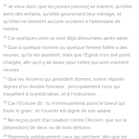
14
Je veux donc que les jeunes [veuves] se marient, qu'elles
aient des enfants, qu'elles gouvernent leur ménage, et
qu'elles ne donnent aucune occasion à l'adversaire de
médire.
15
Car quelques-unes se sont déjà détournées après satan.
16
Que si quelque homme ou quelque femme fidèle a des
veuves, qu'ils les assistent, mais que l'Eglise n'en soit point
chargée, afin qu'il y ait assez pour celles qui sont vraiment
veuves.
17
Que les Anciens qui président dûment, soient réputés
dignes d'un double honneur ; principalement ceux qui
travaillent à la prédication, et à l'instruction.
18
Car l’Ecriture dit : tu n'emmuselleras point le boeuf qui
foule le grain ; et l'ouvrier est digne de son salaire.
19
Ne reçois point d'accusation contre l'Ancien, que sur la
[déposition] de deux ou de trois témoins.
20
Reprends publiquement ceux qui pèchent, afin que les