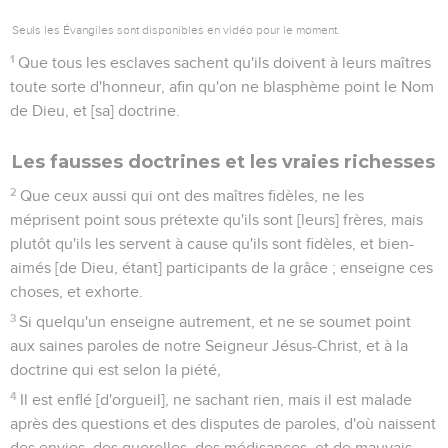
Seuls les Évangiles sont disponibles en vidéo pour le moment.
1
Que tous les esclaves sachent qu'ils doivent à leurs maîtres
toute sorte d'honneur, afin qu'on ne blasphème point le Nom
de Dieu, et [sa] doctrine.
Les fausses doctrines et les vraies richesses
2
Que ceux aussi qui ont des maîtres fidèles, ne les
méprisent point sous prétexte qu'ils sont [leurs] frères, mais
plutôt qu'ils les servent à cause qu'ils sont fidèles, et bien-
aimés [de Dieu, étant] participants de la grâce ; enseigne ces
choses, et exhorte.
3
Si quelqu'un enseigne autrement, et ne se soumet point
aux saines paroles de notre Seigneur Jésus-Christ, et à la
doctrine qui est selon la piété,
4
Il est enflé [d'orgueil], ne sachant rien, mais il est malade
après des questions et des disputes de paroles, d'où naissent
des envies, des querelles, des médisances, et de mauvais