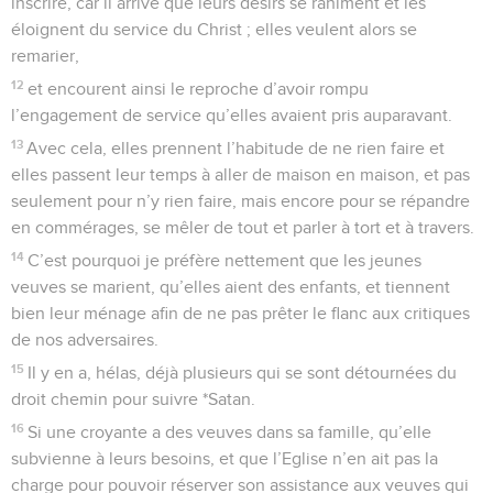
inscrire, car il arrive que leurs désirs se raniment et les
éloignent du service du Christ ; elles veulent alors se
remarier,
12
et encourent ainsi le reproche d’avoir rompu
l’engagement de service qu’elles avaient pris auparavant.
13
Avec cela, elles prennent l’habitude de ne rien faire et
elles passent leur temps à aller de maison en maison, et pas
seulement pour n’y rien faire, mais encore pour se répandre
en commérages, se mêler de tout et parler à tort et à travers.
14
C’est pourquoi je préfère nettement que les jeunes
veuves se marient, qu’elles aient des enfants, et tiennent
bien leur ménage afin de ne pas prêter le flanc aux critiques
de nos adversaires.
15
Il y en a, hélas, déjà plusieurs qui se sont détournées du
droit chemin pour suivre *Satan.
16
Si une croyante a des veuves dans sa famille, qu’elle
subvienne à leurs besoins, et que l’Eglise n’en ait pas la
charge pour pouvoir réserver son assistance aux veuves qui