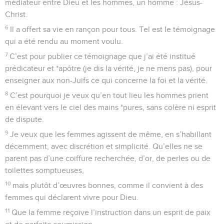
médiateur entre Dieu et les hommes, un homme : Jésus-
Christ.
6
Il a offert sa vie en rançon pour tous. Tel est le témoignage
qui a été rendu au moment voulu.
7
C’est pour publier ce témoignage que j’ai été institué
prédicateur et *apôtre (je dis la vérité, je ne mens pas), pour
enseigner aux non-Juifs ce qui concerne la foi et la vérité.
8
C’est pourquoi je veux qu’en tout lieu les hommes prient
en élevant vers le ciel des mains *pures, sans colère ni esprit
de dispute.
9
Je veux que les femmes agissent de même, en s’habillant
décemment, avec discrétion et simplicité. Qu’elles ne se
parent pas d’une coiffure recherchée, d’or, de perles ou de
toilettes somptueuses,
10
mais plutôt d’œuvres bonnes, comme il convient à des
femmes qui déclarent vivre pour Dieu.
11
Que la femme reçoive l’instruction dans un esprit de paix