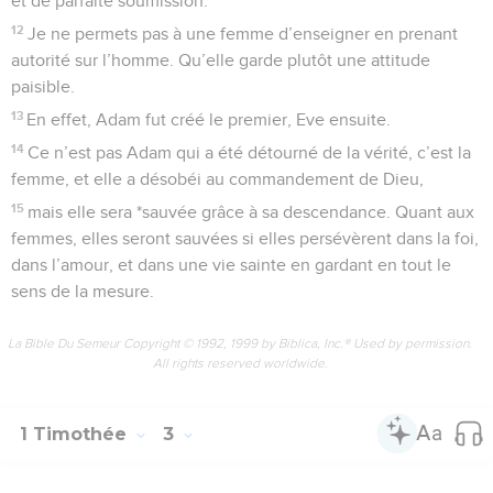
et de parfaite soumission.
12
Je ne permets pas à une femme d’enseigner en prenant
autorité sur l’homme. Qu’elle garde plutôt une attitude
paisible.
13
En effet, Adam fut créé le premier, Eve ensuite.
14
Ce n’est pas Adam qui a été détourné de la vérité, c’est la
femme, et elle a désobéi au commandement de Dieu,
15
mais elle sera *sauvée grâce à sa descendance. Quant aux
femmes, elles seront sauvées si elles persévèrent dans la foi,
dans l’amour, et dans une vie sainte en gardant en tout le
sens de la mesure.
La Bible Du Semeur Copyright © 1992, 1999 by Biblica, Inc.® Used by permission.
All rights reserved worldwide.
1 Timothée
3