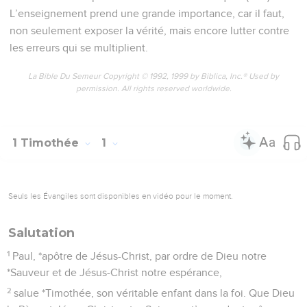
L’enseignement prend une grande importance, car il faut,
non seulement exposer la vérité, mais encore lutter contre
les erreurs qui se multiplient.
La Bible Du Semeur Copyright © 1992, 1999 by Biblica, Inc.® Used by
permission. All rights reserved worldwide.
1 Timothée
1
Seuls les Évangiles sont disponibles en vidéo pour le moment.
Salutation
1
Paul, *apôtre de Jésus-Christ, par ordre de Dieu notre
*Sauveur et de Jésus-Christ notre espérance,
2
salue *Timothée, son véritable enfant dans la foi. Que Dieu