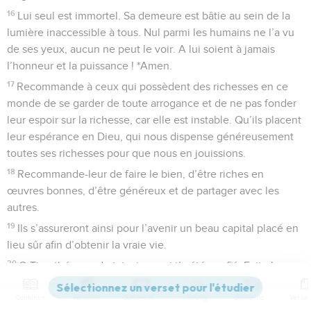
16
Lui seul est immortel. Sa demeure est bâtie au sein de la
lumière inaccessible à tous. Nul parmi les humains ne l’a vu
de ses yeux, aucun ne peut le voir. A lui soient à jamais
l’honneur et la puissance ! *Amen.
17
Recommande à ceux qui possèdent des richesses en ce
monde de se garder de toute arrogance et de ne pas fonder
leur espoir sur la richesse, car elle est instable. Qu’ils placent
leur espérance en Dieu, qui nous dispense généreusement
toutes ses richesses pour que nous en jouissions.
18
Recommande-leur de faire le bien, d’être riches en
œuvres bonnes, d’être généreux et de partager avec les
autres.
19
Ils s’assureront ainsi pour l’avenir un beau capital placé en
lieu sûr afin d’obtenir la vraie vie.
20
O Timothée, garde intact ce qui t’a été confié. Evite les
discours creux et les arguments de ce que l’on appelle à tort
Contenus
Versions
Commentaires
Strong
Dictionnaire
« la connaissance », car ils sont contraires à la foi.