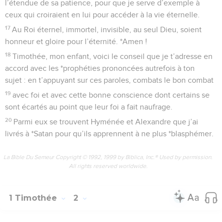
l’étendue de sa patience, pour que je serve d’exemple à
ceux qui croiraient en lui pour accéder à la vie éternelle.
17
Au Roi éternel, immortel, invisible, au seul Dieu, soient
honneur et gloire pour l’éternité. *Amen !
18
Timothée, mon enfant, voici le conseil que je t’adresse en
accord avec les *prophéties prononcées autrefois à ton
sujet : en t’appuyant sur ces paroles, combats le bon combat
19
avec foi et avec cette bonne conscience dont certains se
sont écartés au point que leur foi a fait naufrage.
20
Parmi eux se trouvent Hyménée et Alexandre que j’ai
livrés à *Satan pour qu’ils apprennent à ne plus *blasphémer.
La Bible Du Semeur Copyright © 1992, 1999 by Biblica, Inc.® Used by permission.
All rights reserved worldwide.
1 Timothée
2