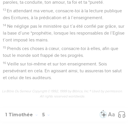
paroles, ta conduite, ton amour, ta foi et ta *pureté.
13
En attendant ma venue, consacre-toi à la lecture publique
des Ecritures, à la prédication et à l’enseignement.
14
Ne néglige pas le ministère qui t’a été confié par grâce, sur
la base d’une *prophétie, lorsque les responsables de l’Eglise
t’ont imposé les mains.
15
Prends ces choses à cœur, consacre-toi à elles, afin que
tout le monde soit frappé de tes progrès.
16
Veille sur toi-même et sur ton enseignement. Sois
persévérant en cela. En agissant ainsi, tu assureras ton salut
et celui de tes auditeurs.
La Bible Du Semeur Copyright © 1992, 1999 by Biblica, Inc.® Used by permission.
All rights reserved worldwide.
1 Timothée
5