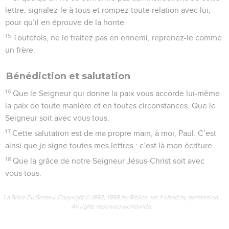
lettre, signalez-le à tous et rompez toute relation avec lui,
pour qu’il en éprouve de la honte.
15
Toutefois, ne le traitez pas en ennemi, reprenez-le comme
un frère.
Bénédiction et salutation
16
Que le Seigneur qui donne la paix vous accorde lui-même
la paix de toute manière et en toutes circonstances. Que le
Seigneur soit avec vous tous.
17
Cette salutation est de ma propre main, à moi, Paul. C’est
ainsi que je signe toutes mes lettres : c’est là mon écriture.
18
Que la grâce de notre Seigneur Jésus-Christ soit avec
vous tous.
La Bible Du Semeur Copyright © 1992, 1999 by Biblica, Inc.® Used by permission.
All rights reserved worldwide.