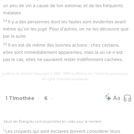
un peu de vin à cause de ton estomac et de tes fréquents
malaises.
24
Il y a des personnes dont les fautes sont évidentes avant
même qu’on les juge. Pour d’autres, on ne les découvre que
par la suite.
25
Il en est de même des bonnes actions : chez certains,
elles sont immédiatement apparentes, mais là où ce n’est
pas le cas, elles ne sauraient rester indéfiniment cachées.
La Bible Du Semeur Copyright © 1992, 1999 by Biblica, Inc.® Used by permission.
All rights reserved worldwide.
1 Timothée
6
Seuls les Évangiles sont disponibles en vidéo pour le moment.
1
Les croyants qui sont esclaves doivent considérer leurs