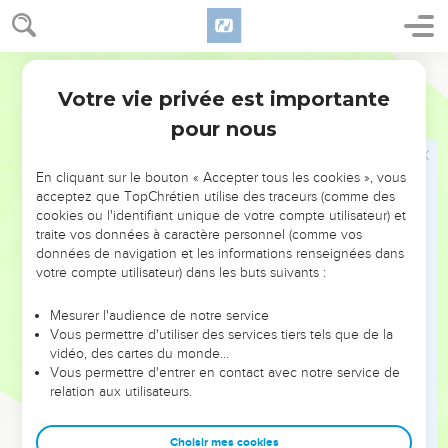
Vous avez été choisis pour être sauvés
13
Mais nous, nous devons sans cesse remercier Dieu à votre
Semeur
sujet, frères, vous que le Seigneur aime. En effet, Dieu vous
Votre vie privée est importante
2 Thessaloniciens
2
a choisis pour que vous soyez les premiers à être sauvés par
pour nous
l’action de l’Esprit qui vous a purifiés et par le moyen de
votre foi en la vérité.
En cliquant sur le bouton « Accepter tous les cookies », vous
14
C’est à cela que Dieu vous a appelés par la Bonne
acceptez que TopChrétien utilise des traceurs (comme des
Nouvelle que nous vous avons annoncée, Dieu vous a
cookies ou l'identifiant unique de votre compte utilisateur) et
traite vos données à caractère personnel (comme vos
appelés, pour que vous possédiez la gloire de notre
données de navigation et les informations renseignées dans
Seigneur Jésus-Christ.
votre compte utilisateur) dans les buts suivants :
15
Demeurez donc fermes, frères, et attachez-vous aux
enseignements que nous vous avons transmis, soit de vive
Mesurer l'audience de notre service
Vous permettre d'utiliser des services tiers tels que de la
voix, soit par nos lettres.
vidéo, des cartes du monde…
16
Notre Seigneur Jésus-Christ lui-même, et Dieu, notre Père,
Vous permettre d'entrer en contact avec notre service de
relation aux utilisateurs.
nous ont témoigné tant d’amour, et, par grâce, nous ont
donné une source éternelle de réconfort et une bonne
espérance.
Choisir mes cookies