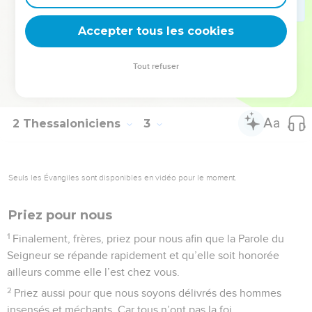
17
Qu’ils vous remplissent de courage et vous accordent la
Accepter tous les cookies
force de pratiquer toujours le bien, en actes et en paroles.
La Bible Du Semeur Copyright © 1992, 1999 by Biblica, Inc.® Used by permission.
Tout refuser
All rights reserved worldwide.
2 Thessaloniciens
3
Seuls les Évangiles sont disponibles en vidéo pour le moment.
Priez pour nous
1
Finalement, frères, priez pour nous afin que la Parole du
Seigneur se répande rapidement et qu’elle soit honorée
ailleurs comme elle l’est chez vous.
2
Priez aussi pour que nous soyons délivrés des hommes
insensés et méchants. Car tous n’ont pas la foi.