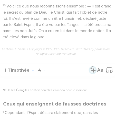
16
Voici ce que nous reconnaissons ensemble : — il est grand
le secret du plan de Dieu, le Christ, qui fait l’objet de notre
foi. Il s’est révélé comme un être humain, et, déclaré juste
par le Saint-Esprit, il a été vu par les *anges. Il a été proclamé
parmi les non-Juifs. On a cru en lui dans le monde entier. Il a
été élevé dans la gloire.
La Bible Du Semeur Copyright © 1992, 1999 by Biblica, Inc.® Used by permission.
All rights reserved worldwide.
1 Timothée
4
Seuls les Évangiles sont disponibles en vidéo pour le moment.
Ceux qui enseignent de fausses doctrines
1
Cependant, l’Esprit déclare clairement que, dans les