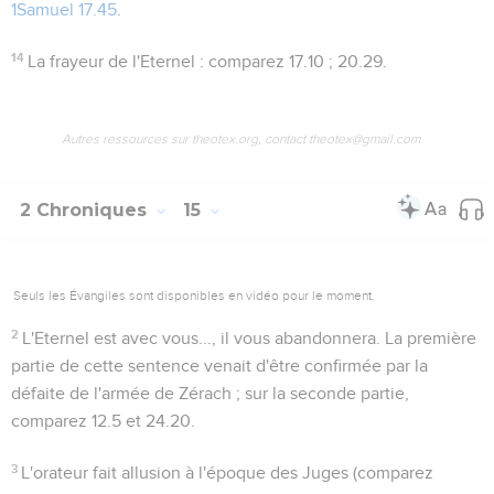
1Samuel 17.45
.
14
La frayeur de l'Eternel
: comparez
17.10 ; 20.29
.
Autres ressources sur theotex.org, contact theotex@gmail.com
2 Chroniques
15
Seuls les Évangiles sont disponibles en vidéo pour le moment.
2
L'Eternel est avec vous..., il vous abandonnera
. La première
partie de cette sentence venait d'être confirmée par la
défaite de l'armée de Zérach ; sur la seconde partie,
comparez
12.5
et
24.20
.
3
L'orateur fait allusion à l'époque des Juges (comparez