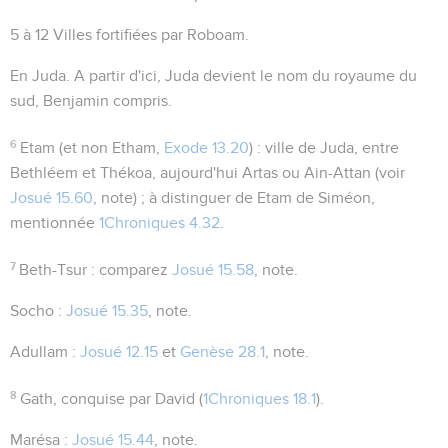
5 à 12
Villes fortifiées par Roboam.
En Juda
. A partir d'ici,
Juda
devient le nom du royaume du
sud, Benjamin compris.
6
Etam
(et non Etham,
Exode 13.20
) : ville de Juda, entre
Bethléem et Thékoa, aujourd'hui Artas ou Ain-Attan (voir
Josué 15.60
, note) ; à distinguer de Etam de Siméon,
mentionnée
1Chroniques 4.32
.
7
Beth-Tsur
: comparez
Josué 15.58
, note.
Socho
:
Josué 15.35
, note.
Adullam
:
Josué 12.15
et
Genèse 28.1
, note.
8
Gath
, conquise par David (
1Chroniques 18.1
).
Marésa
:
Josué 15.44
, note.