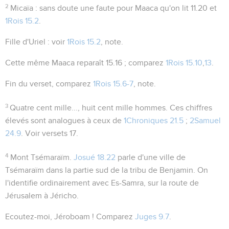
2
Micaïa
: sans doute une faute pour
Maaca
qu'on lit
11.20
et
1Rois 15.2
.
Fille d'Uriel
: voir
1Rois 15.2
, note.
Cette même Maaca reparaît
15.16
; comparez
1Rois 15.10
,
13
.
Fin du verset, comparez
1Rois 15.6-7
, note.
3
Quatre cent mille..., huit cent mille hommes
. Ces chiffres
élevés sont analogues à ceux de
1Chroniques 21.5
;
2Samuel
24.9
. Voir versets 17.
4
Mont Tsémaraïm
.
Josué 18.22
parle d'une ville de
Tsémaraïm dans la partie sud de la tribu de Benjamin. On
l'identifie ordinairement avec Es-Samra, sur la route de
Jérusalem à Jéricho.
Ecoutez-moi, Jéroboam !
Comparez
Juges 9.7
.