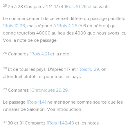
25
25 à 28
Comparez
1.14-17
et
1Rois 10.26
et suivants.
Le commencement de ce verset diffère du passage parallèle
1Rois 10.26
, mais répond à
1Rois 4.26
(5.6 en hébreu) qui
donne toutefois 40000 au lieu des 4000 que nous avons ici.
Voir la note de ce passage.
26
Comparez
1Rois 4.21
et la note.
28
Et de tous les pays
. D'après
1.17
et
1Rois 10.29
, on
attendrait plutôt :
et pour tous les pays
.
29
Comparez
1Chroniques 29.29
.
Le passage
1Rois 11.41
ne mentionne comme source que les
Annales de Salomon
. Voir Introduction.
30
30 et 31
Comparez
1Rois 11.42-43
et les notes.