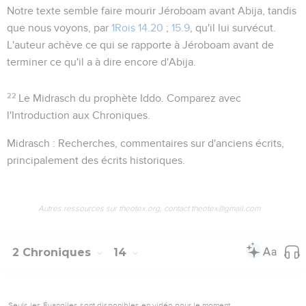
Notre texte semble faire mourir Jéroboam avant Abija, tandis
que nous voyons, par
1Rois 14.20
;
15.9
, qu'il lui survécut.
L'auteur achève ce qui se rapporte à Jéroboam avant de
terminer ce qu'il a à dire encore d'Abija.
22
Le Midrasch du prophète Iddo
. Comparez avec
l'Introduction aux Chroniques.
Midrasch : Recherches
, commentaires sur d'anciens écrits,
principalement des écrits historiques.
Autres ressources sur theotex.org, contact theotex@gmail.com
2 Chroniques
14
Seuls les Évangiles sont disponibles en vidéo pour le moment.