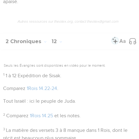
apaisé.
Autres ressources sur theotex.org, contact theotex@gmail.com
2 Chroniques
12
Seuls les Évangiles sont disponibles en vidéo pour le moment.
1
1 à 12
Expédition de Sisak.
Comparez
1Rois 14.22-24
.
Tout Israël
: ici le peuple de
Juda
.
2
Comparez
1Rois 14.25
et les notes.
3
La matière des versets 3 à 8 manque dans 1 Rois, dont le
récit est beaucoup plus sommaire.