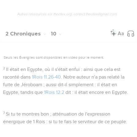
Autres ressources sur theotex.org, contact theotex@gmail.com
2 Chroniques
10
Seuls les Évangiles sont disponibles en vidéo pour le moment.
2
Il était en Egypte, où il s'était enfui
: ainsi que cela est
raconté dans
1Rois 11.26-40
. Notre auteur n'a pas relaté la
fuite de Jéroboam ; aussi dit-il simplement :
il était en
Egypte
, tandis que
1Rois 12.2
dit :
il était encore en Egypte
.
7
Si tu te montres bon
; atténuation de l'expression
énergique de 1 Rois :
si tu te fais le serviteur de ce peuple
.