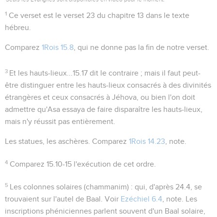
1
Ce verset est le verset 23 du chapitre 13 dans le texte
hébreu.
Comparez
1Rois 15.8
, qui ne donne pas la fin de notre verset.
3
Et les hauts-lieux...
15.17
dit le contraire ; mais il faut peut-
être distinguer entre les hauts-lieux consacrés à des divinités
étrangères et ceux consacrés à Jéhova, ou bien l'on doit
admettre qu'Asa essaya de faire disparaître les hauts-lieux,
mais n'y réussit pas entièrement.
Les statues, les aschères
. Comparez
1Rois 14.23
, note.
4
Comparez
15.10-15
l'exécution de cet ordre.
5
Les colonnes solaires
(
chammanim
) : qui, d'après
24.4
, se
trouvaient sur l'autel de Baal. Voir
Ezéchiel 6.4
, note. Les
inscriptions phéniciennes parlent souvent d'un Baal solaire,