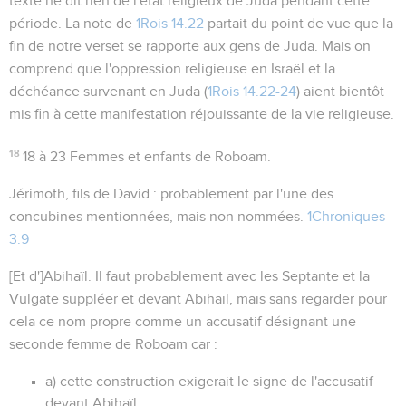
texte ne dit rien de l'état religieux de Juda pendant cette
période. La note de
1Rois 14.22
partait du point de vue que la
fin de notre verset se rapporte aux gens de Juda. Mais on
comprend que l'oppression religieuse en Israël et la
déchéance survenant en Juda (
1Rois 14.22-24
) aient bientôt
mis fin à cette manifestation réjouissante de la vie religieuse.
18
18 à 23
Femmes et enfants de Roboam.
Jérimoth, fils de David
: probablement par l'une des
concubines mentionnées, mais non nommées.
1Chroniques
3.9
[Et d']Abihaïl
. Il faut probablement avec les Septante et la
Vulgate suppléer
et
devant Abihaïl, mais sans regarder pour
cela ce nom propre comme un accusatif désignant une
seconde femme de Roboam car :
a) cette construction exigerait le signe de l'accusatif
devant Abihaïl ;