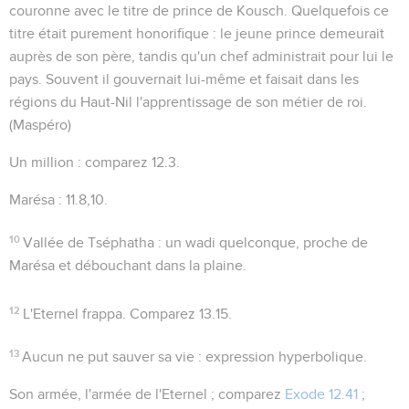
couronne avec le titre de prince de Kousch. Quelquefois ce
titre était purement honorifique : le jeune prince demeurait
auprès de son père, tandis qu'un chef administrait pour lui le
pays. Souvent il gouvernait lui-même et faisait dans les
régions du Haut-Nil l'apprentissage de son métier de roi.
(Maspéro)
Un million
: comparez
12.3
.
Marésa
:
11.8,10
.
10
Vallée de Tséphatha
: un wadi quelconque, proche de
Marésa et débouchant dans la plaine.
12
L'Eternel frappa
. Comparez
13.15
.
13
Aucun ne put sauver sa vie
: expression hyperbolique.
Son armée
, l'armée de l'Eternel ; comparez
Exode 12.41
;