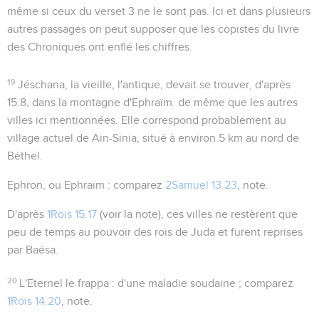
même si ceux du verset 3 ne le sont pas. Ici et dans plusieurs
autres passages on peut supposer que les copistes du livre
des Chroniques ont enflé les chiffres.
19
Jéschana
,
la vieille, l'antique
, devait se trouver, d'après
15.8
, dans la montagne d'Ephraïm. de même que les autres
villes ici mentionnées. Elle correspond probablement au
village actuel de Ain-Sinia, situé à environ 5 km au nord de
Béthel.
Ephron, ou Ephraïm
: comparez
2Samuel 13.23
, note.
D'après
1Rois 15.17
(voir la note), ces villes ne restèrent que
peu de temps au pouvoir des rois de Juda et furent reprises
par Baésa.
20
L'Eternel le frappa
: d'une maladie soudaine ; comparez
1Rois 14.20
, note.