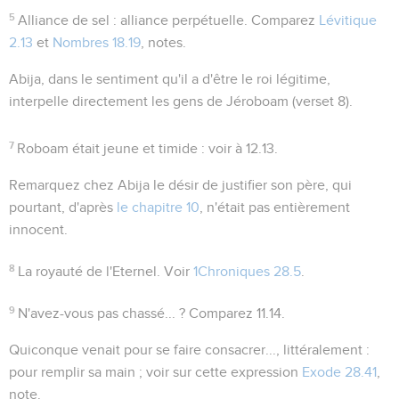
5
Alliance de sel
: alliance perpétuelle. Comparez
Lévitique
2.13
et
Nombres 18.19
, notes.
Abija
, dans le sentiment qu'il a d'être le roi légitime,
interpelle directement les gens de Jéroboam (verset 8).
7
Roboam était jeune et timide
: voir à
12.13
.
Remarquez chez Abija le désir de justifier son père, qui
pourtant, d'après
le chapitre 10
, n'était pas entièrement
innocent.
8
La royauté de l'Eternel
. Voir
1Chroniques 28.5
.
9
N'avez-vous pas chassé... ?
Comparez
11.14
.
Quiconque venait pour se faire consacrer...
, littéralement :
pour remplir sa main
; voir sur cette expression
Exode 28.41
,
note.