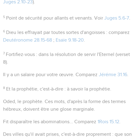
Juges 2.10-23
).
5
Point de sécurité pour allants et venants
. Voir
Juges 5.6-7
.
6
Dieu les effrayait par toutes sortes d'angoisses
: comparez
Deutéronome 28.15-68
;
Esaïe 9.18-20
.
7
Fortifiez-vous
: dans la résolution de servir l'Eternel (verset
8).
Il y a un salaire pour votre œuvre
. Comparez
Jérémie 31.16
.
8
Et la prophétie
, c'est-à-dire :
à savoir
la prophétie.
Oded, le prophète
. Ces mots, d'après la forme des termes
hébreux, doivent être une glose marginale.
Fit disparaître les abominations...
Comparez
1Rois 15.12
.
Des villes qu'il avait prises
, c'est-à-dire proprement : que son