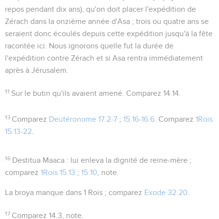
repos pendant dix ans
), qu'on doit placer l'expédition de
Zérach dans la onzième année d'Asa ; trois ou quatre ans se
seraient donc écoulés depuis cette expédition jusqu'à la fête
racontée ici. Nous ignorons quelle fut la durée de
l'expédition contre Zérach et si Asa rentra immédiatement
après à Jérusalem.
11
Sur le butin qu'ils avaient amené
. Comparez
14.14
.
13
Comparez
Deutéronome 17.2-7
;
15.16-16.6
. Comparez
1Rois
15.13-22
.
16
Destitua Maaca
: lui enleva la dignité de reine-mère ;
comparez
1Rois 15.13
;
15.10
, note.
La broya
manque dans 1 Rois ; comparez
Exode 32.20
.
17
Comparez
14.3
, note.