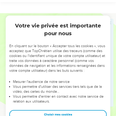
14
Voir
1 Chroniques chapitres 24
à 26.
Bible annotée
17
17 et 18
Comparez
1Rois 9.26-28
.
Votre vie privée est importante
2 Chroniques
8
Alors
, c'est-à-dire après l'achèvement du temple et du palais.
pour nous
Se rendit à...
1 Rois dit :
construisit une flotte à...
Le récit de
notre auteur suppose la présence de Salomon en personne à
En cliquant sur le bouton « Accepter tous les cookies », vous
acceptez que TopChrétien utilise des traceurs (comme des
Etsion-Guéber.
cookies ou l'identifiant unique de votre compte utilisateur) et
traite vos données à caractère personnel (comme vos
Sur les noms propres, voir la note de
1Rois 9.26
.
données de navigation et les informations renseignées dans
votre compte utilisateur) dans les buts suivants :
18
Des vaisseaux
: voir la fin de la note
1Rois 9.26
.
Mesurer l'audience de notre service
Ophir
: voir
1Rois 9.28
, note.
Vous permettre d'utiliser des services tiers tels que de la
vidéo, des cartes du monde…
Quatre cent cinquante talents
: 1 Rois dit 420. Cette
Vous permettre d'entrer en contact avec notre service de
relation aux utilisateurs.
différence provient sans doute d'une confusion entre la
lettre
beth
qui vaut vingt et la lettre
nun
qui signifie
Choisir mes cookies
cinquante. On sait qu'en hébreu les chiffres s'indiquent par