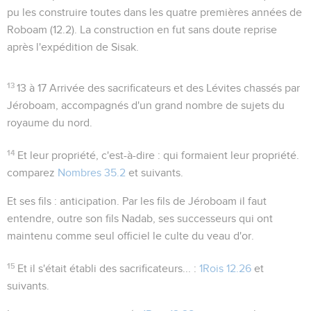
pu les construire toutes dans les quatre premières années de
Roboam (
12.2
). La construction en fut sans doute reprise
après l'expédition de Sisak.
13
13 à 17
Arrivée des sacrificateurs et des Lévites chassés par
Jéroboam, accompagnés d'un grand nombre de sujets du
royaume du nord.
14
Et leur propriété
, c'est-à-dire : qui formaient leur propriété.
comparez
Nombres 35.2
et suivants.
Et ses fils
: anticipation. Par les fils de Jéroboam il faut
entendre, outre son fils Nadab, ses successeurs qui ont
maintenu comme seul officiel le culte du veau d'or.
15
Et il s'était établi des sacrificateurs...
:
1Rois 12.26
et
suivants.