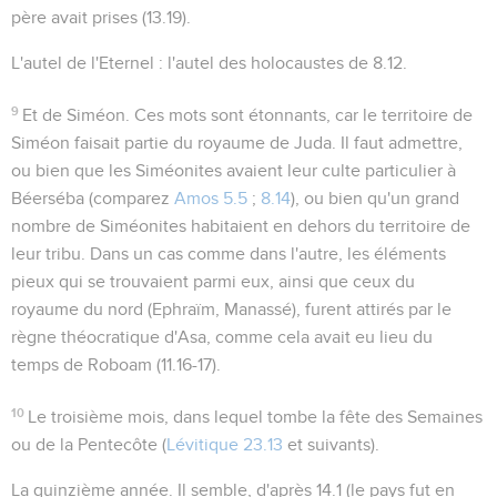
père avait prises (
13.19
).
L'autel de l'Eternel
: l'autel des holocaustes de
8.12
.
9
Et de Siméon
. Ces mots sont étonnants, car le territoire de
Siméon faisait partie du royaume de Juda. Il faut admettre,
ou bien que les Siméonites avaient leur culte particulier à
Béerséba (comparez
Amos 5.5
;
8.14
), ou bien qu'un grand
nombre de Siméonites habitaient en dehors du territoire de
leur tribu. Dans un cas comme dans l'autre, les éléments
pieux qui se trouvaient parmi eux, ainsi que ceux du
royaume du nord (Ephraïm, Manassé), furent attirés par le
règne théocratique d'Asa, comme cela avait eu lieu du
temps de Roboam (
11.16-17
).
10
Le troisième mois
, dans lequel tombe la fête des Semaines
ou de la Pentecôte (
Lévitique 23.13
et suivants).
La quinzième année
. Il semble, d'après
14.1
(
le pays fut en