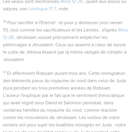
Les veaux
sont mentionnés
1Rois 12.28
; quant aux
boucs
ou
satyres
, voir
Lévitique 17.7
, note.
16
Pour sacrifier à l'Eternel
: et pour y demeurer (voir verset
17), tout comme les sacrificateurs et les Lévites ; d'après
1Rois
12.28
, Jéroboam voulait précisément empêcher les
pèlerinages à Jérusalem. Ceux qui avaient à cœur de suivre
le culte de Jéhova étaient par là même obligés de s'établir à
Jérusalem.
17
Et affermirent Roboam durant trois ans
. Cette immigration
des éléments pieux du royaume du nord dans celui de Juda
dura pendant les trois premières années de Roboam.
L'auteur l'explique par le fait que le sentiment théocratique
qui avait régné sous David et Salomon persistait, dans
certaines familles du royaume du nord, comme réaction
contre les innovations de Jéroboam. Les verbes de notre
versets ont pour sujet les Israélites immigrés en Juda ; notre