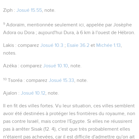
Ziph
:
Josué 15.55
, note.
9
Adoraïm
, mentionnée seulement ici, appelée par Josèphe
Adora ou Dora ; aujourd'hui Dura, à 6 km à l'ouest de Hébron.
Lakis
: comparez
Josué 10.3
;
Esaïe 36.2
et
Michée 1.13
,
notes.
Azéka
: comparez
Josué 10.10
, note.
10
Tsoréa
: comparez
Josué 15.33
, note.
Ajalon
:
Josué 10.12
, note.
Il en fit des villes fortes
. Vu leur situation, ces villes semblent
avoir été destinées à protéger les frontières du royaume, non
pas contre Israël, mais contre l'Egypte. Si elles ne réussirent
pas à arrêter Sisak (
12. 4
), c'est que très probablement elles
n'étaient pas achevées, car il est difficile d'admettre qu'on ait