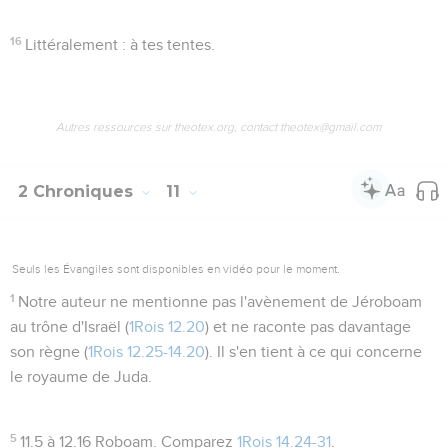
16
Littéralement : à
tes
tentes.
Autres ressources sur theotex.org, contact theotex@gmail.com
2 Chroniques
11
Seuls les Évangiles sont disponibles en vidéo pour le moment.
1
Notre auteur ne mentionne pas l'avènement de Jéroboam
au trône d'Israël (
1Rois 12.20
) et ne raconte pas davantage
son règne (
1Rois 12.25-14.20
). Il s'en tient à ce qui concerne
le royaume de Juda.
5
11.5 à 12.16
Roboam. Comparez
1Rois 14.24-31
.