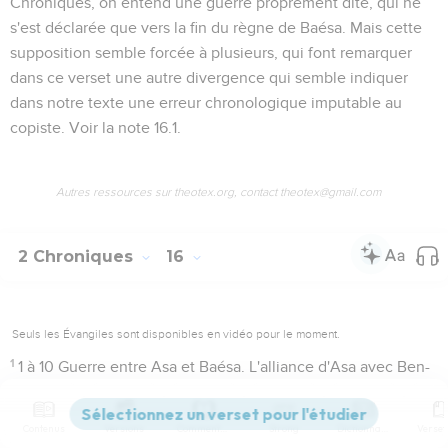
Chroniques, on entend une guerre proprement dite, qui ne
s'est déclarée que vers la fin du règne de Baésa. Mais cette
supposition semble forcée à plusieurs, qui font remarquer
dans ce verset une autre divergence qui semble indiquer
dans notre texte une erreur chronologique imputable au
copiste. Voir la note
16.1
.
Autres ressources sur theotex.org, contact theotex@gmail.com
2 Chroniques
16
Seuls les Évangiles sont disponibles en vidéo pour le moment.
1
1 à 10
Guerre entre Asa et Baésa. L'alliance d'Asa avec Ben-
Hadad blâmée par le prophète Hanani.
Contenus
Versions
Commentaires
Strong
Dictionnaire
La trente-sixième année
. Cette donnée est en contradiction