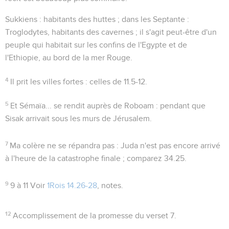
Sukkiens
: habitants des huttes ; dans les Septante :
Troglodytes
, habitants des cavernes ; il s'agit peut-être d'un
peuple qui habitait sur les confins de l'Egypte et de
l'Ethiopie, au bord de la mer Rouge.
4
Il prit les villes fortes
: celles de
11.5-12
.
5
Et Sémaïa... se rendit auprès de Roboam
: pendant que
Sisak arrivait sous les murs de Jérusalem.
7
Ma colère ne se répandra pas
: Juda n'est pas encore arrivé
à l'heure de la catastrophe finale ; comparez
34.25
.
9
9 à 11
Voir
1Rois 14.26-28
, notes.
12
Accomplissement de la promesse du verset 7.