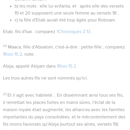
b) les mots :
elle lui enfanta
, et :
après elle
des versets
19 et 20 supposent une seule femme au versets 18 ;
c) la fille d'Eliab aurait été trop âgée pour Roboam.
Eliab. fils d'Isaï
: comparez
1Chroniques 2.13
.
20
Maaca, fille d'Absalom
, c'est-à-dire : petite-fille ; comparez
1Rois 15.2
, note.
Abija
, appelé
Abijam
dans
1Rois 15.2
.
Les trois autres fils ne sont nommés qu'ici.
23
Et il agit avec habileté...
En disséminant ainsi tous ses fils,
il remettait les places fortes en mains sûres, l'éclat de la
maison royale était augmenté, les alliances avec les familles
importantes du pays consolidées, et le mécontentement des
fils moins favorisés qu'Abija (surtout ses aînés, versets 19)