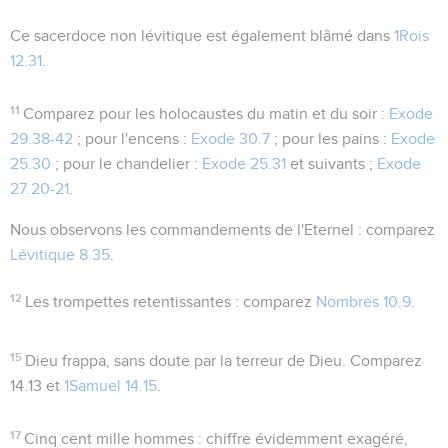
Ce sacerdoce non lévitique est également blâmé dans
1Rois
12.31
.
11
Comparez pour les holocaustes du matin et du soir :
Exode
29.38-42
; pour l'encens :
Exode 30.7
; pour les pains :
Exode
25.30
; pour le chandelier :
Exode 25.31
et suivants ;
Exode
27.20-21
.
Nous observons les commandements de l'Eternel
: comparez
Lévitique 8.35
.
12
Les trompettes retentissantes
: comparez
Nombres 10.9
.
15
Dieu frappa
, sans doute par
la terreur de Dieu
. Comparez
14.13
et
1Samuel 14.15
.
17
Cinq cent mille hommes
: chiffre évidemment exagéré,