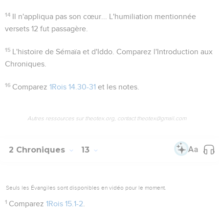
14
Il n'appliqua pas son cœur...
L'humiliation mentionnée
versets 12 fut passagère.
15
L'histoire de Sémaïa et d'Iddo
. Comparez l'Introduction aux
Chroniques.
16
Comparez
1Rois 14.30-31
et les notes.
Autres ressources sur theotex.org, contact theotex@gmail.com
2 Chroniques
13
Seuls les Évangiles sont disponibles en vidéo pour le moment.
1
Comparez
1Rois 15.1-2
.