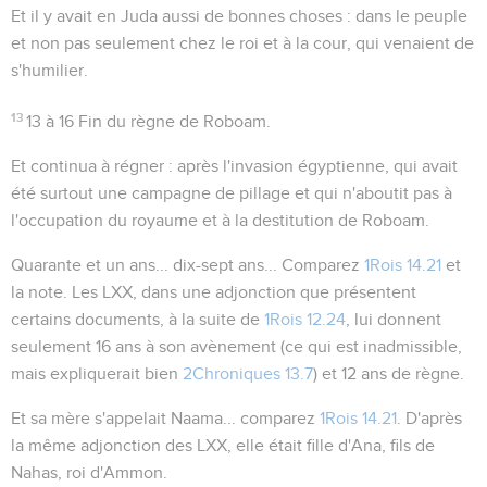
Et il y avait en Juda aussi de bonnes choses
: dans le peuple
et non pas seulement chez le roi et à la cour, qui venaient de
s'humilier.
13
13 à 16
Fin du règne de Roboam.
Et continua à régner
: après l'invasion égyptienne, qui avait
été surtout une campagne de pillage et qui n'aboutit pas à
l'occupation du royaume et à la destitution de Roboam.
Quarante et un ans... dix-sept ans...
Comparez
1Rois 14.21
et
la note. Les LXX, dans une adjonction que présentent
certains documents, à la suite de
1Rois 12.24
, lui donnent
seulement 16 ans à son avènement (ce qui est inadmissible,
mais expliquerait bien
2Chroniques 13.7
) et 12 ans de règne.
Et sa mère s'appelait Naama...
comparez
1Rois 14.21
. D'après
la même adjonction des LXX, elle était fille d'Ana, fils de
Nahas, roi d'Ammon.