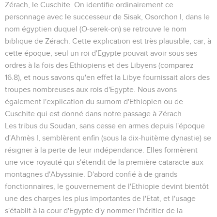
Zérach, le Cuschite
. On identifie ordinairement ce
personnage avec le successeur de Sisak, Osorchon I, dans le
nom égyptien duquel (O-serek-on) se retrouve le nom
biblique de Zérach. Cette explication est très plausible, car, à
cette époque, seul un roi d'Egypte pouvait avoir sous ses
ordres à la fois des Ethiopiens et des Libyens (comparez
16.8
), et nous savons qu'en effet la Libye fournissait alors des
troupes nombreuses aux rois d'Egypte. Nous avons
également l'explication du surnom d'Ethiopien ou de
Cuschite qui est donné dans notre passage à Zérach.
Les tribus du Soudan, sans cesse en armes depuis l'époque
d'Ahmès I, semblèrent enfin (sous la dix-huitème dynastie) se
résigner à la perte de leur indépendance. Elles formèrent
une vice-royauté qui s'étendit de la première cataracte aux
montagnes d'Abyssinie. D'abord confié à de grands
fonctionnaires, le gouvernement de l'Ethiopie devint bientôt
une des charges les plus importantes de l'Etat, et l'usage
s'établit à la cour d'Egypte d'y nommer l'héritier de la