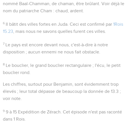
nommé Baal-Chamman, de
chaman
, être brûlant. Voir déjà le
nom du patriarche Cham :
chaud, ardent
.
6
Il bâtit des villes fortes en Juda
. Ceci est confirmé par
1Rois
15.23
, mais nous ne savons quelles furent ces villes.
7
Le pays est encore devant nous
, c'est-à-dire à notre
disposition ; aucun ennemi ne nous fait obstacle.
8
Le bouclier
, le grand bouclier rectangulaire ;
l'écu
, le petit
bouclier rond.
Les chiffres, surtout pour Benjamin, sont évidemment trop
élevés ; leur total dépasse de beaucoup la donnée de
13.3
;
voir note.
9
9 à 15
Expédition de Zérach. Cet épisode n'est pas raconté
dans 1 Rois.