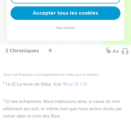
des lettres. Sur cette somme et la manière dont elle fut
Accepter tous les cookies
acquise, voir
1Rois 9.28
, note.
Tout refuser
Autres ressources sur theotex.org, contact theotex@gmail.com
2 Chroniques
9
Seuls les Évangiles sont disponibles en vidéo pour le moment.
1
1 à 12
La reine de Séba. Voir
1Rois 10.1-13
.
4
Et ses échansons
. Nous traduisons ainsi, à cause du mot
vêtement qui suit, le même mot que nous avons rendu par
cellier dans le livre des Rois.