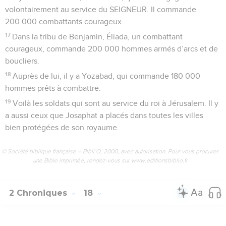
volontairement au service du SEIGNEUR. Il commande
200 000 combattants courageux.
17
Dans la tribu de Benjamin, Éliada, un combattant
courageux, commande 200 000 hommes armés d’arcs et de
boucliers.
18
Auprès de lui, il y a Yozabad, qui commande 180 000
hommes prêts à combattre.
19
Voilà les soldats qui sont au service du roi à Jérusalem. Il y
a aussi ceux que Josaphat a placés dans toutes les villes
bien protégées de son royaume.
© Société biblique française – Bibli’O, 2000, avec autorisation. Pour vous procurer
une Bible imprimée, rendez-vous sur www.editionsbiblio.fr
2 Chroniques
18