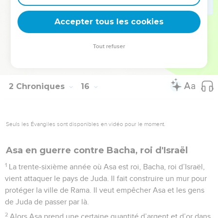
19
Pendant les 35 premières années où Asa est roi il n’y a pas
Accepter tous les cookies
de guerre.
© Société biblique française – Bibli’O, 2000, avec autorisation. Pour vous procurer
Tout refuser
une Bible imprimée, rendez-vous sur www.editionsbiblio.fr
2 Chroniques
16
Seuls les Évangiles sont disponibles en vidéo pour le moment.
Asa en guerre contre Bacha, roi d'Israël
1
La trente-sixième année où Asa est roi, Bacha, roi d’Israël,
vient attaquer le pays de Juda. Il fait construire un mur pour
protéger la ville de Rama. Il veut empêcher Asa et les gens
de Juda de passer par là.
2
Alors Asa prend une certaine quantité d’argent et d’or dans