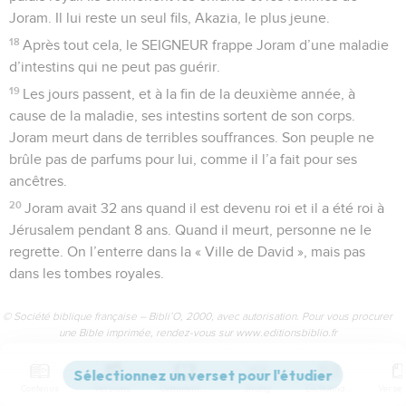
Joram. Il lui reste un seul fils, Akazia, le plus jeune.
18
Après tout cela, le SEIGNEUR frappe Joram d’une maladie
d’intestins qui ne peut pas guérir.
19
Les jours passent, et à la fin de la deuxième année, à
cause de la maladie, ses intestins sortent de son corps.
Joram meurt dans de terribles souffrances. Son peuple ne
brûle pas de parfums pour lui, comme il l’a fait pour ses
ancêtres.
20
Joram avait 32 ans quand il est devenu roi et il a été roi à
Jérusalem pendant 8 ans. Quand il meurt, personne ne le
regrette. On l’enterre dans la « Ville de David », mais pas
dans les tombes royales.
© Société biblique française – Bibli’O, 2000, avec autorisation. Pour vous procurer
une Bible imprimée, rendez-vous sur www.editionsbiblio.fr
2 Chroniques
22
Contenus
Versions
Commentaires
Strong
Dictionnaire