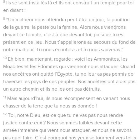
8
Ils se sont installés là et ils ont construit un temple pour toi
en disant :
9
“Un malheur nous atteindra peut-être un jour, la punition
de la guerre, la peste ou la famine. Alors nous viendrons
devant ce temple, c’est-à-dire devant toi, puisque tu es
présent en ce lieu. Nous t’appellerons au secours du fond de
notre malheur. Tu nous écouteras et tu nous sauveras.”
10
Eh bien, maintenant, regarde : voici les Ammonites, les
Moabites et les Édomites qui viennent nous attaquer. Quand
nos ancêtres ont quitté l’Égypte, tu ne leur as pas permis de
traverser les pays de ces peuples. Nos ancêtres ont alors pris
un autre chemin et ils ne les ont pas détruits.
11
Mais aujourd’hui, ils nous récompensent en venant nous
chasser de la terre que tu nous as donnée !
12
Toi, notre Dieu, est-ce que tu ne vas pas nous rendre
justice contre eux ? Nous sommes faibles devant cette
armée immense qui vient nous attaquer, et nous ne savons
pas quoi faire. C’est pourquoi nos yeux se tournent vers toi. »