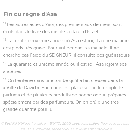
Fin du règne d'Asa
11
Les autres actes d’Asa, des premiers aux derniers, sont
écrits dans le livre des rois de Juda et d’Israël.
12
La trente-neuvième année où Asa est roi, il a une maladie
des pieds très grave. Pourtant pendant sa maladie, il ne
cherche pas l’aide du SEIGNEUR, il consulte des guérisseurs.
13
La quarante et unième année où il est roi, Asa rejoint ses
ancêtres.
14
On l’enterre dans une tombe qu’il a fait creuser dans la
« Ville de David ». Son corps est placé sur un lit rempli de
parfums et de plusieurs produits de bonne odeur, préparés
spécialement par des parfumeurs. On en brûle une très
grande quantité pour lui.
© Société biblique française – Bibli’O, 2000, avec autorisation. Pour vous procurer
une Bible imprimée, rendez-vous sur www.editionsbiblio.fr