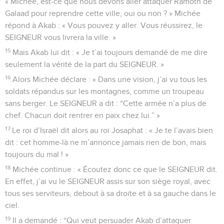
« Michée, est-ce que nous devons aller attaquer Ramoth de
Galaad pour reprendre cette ville, oui ou non ? » Michée
répond à Akab : « Vous pouvez y aller. Vous réussirez, le
SEIGNEUR vous livrera la ville. »
15
Mais Akab lui dit : « Je t’ai toujours demandé de me dire
seulement la vérité de la part du SEIGNEUR. »
16
Alors Michée déclare : « Dans une vision, j’ai vu tous les
soldats répandus sur les montagnes, comme un troupeau
sans berger. Le SEIGNEUR a dit : “Cette armée n’a plus de
chef. Chacun doit rentrer en paix chez lui.” »
17
Le roi d’Israël dit alors au roi Josaphat : « Je te l’avais bien
dit : cet homme-là ne m’annonce jamais rien de bon, mais
toujours du mal ! »
18
Michée continue : « Écoutez donc ce que le SEIGNEUR dit.
En effet, j’ai vu le SEIGNEUR assis sur son siège royal, avec
tous ses serviteurs, debout à sa droite et à sa gauche dans le
ciel.
19
Il a demandé : “Qui veut persuader Akab d’attaquer