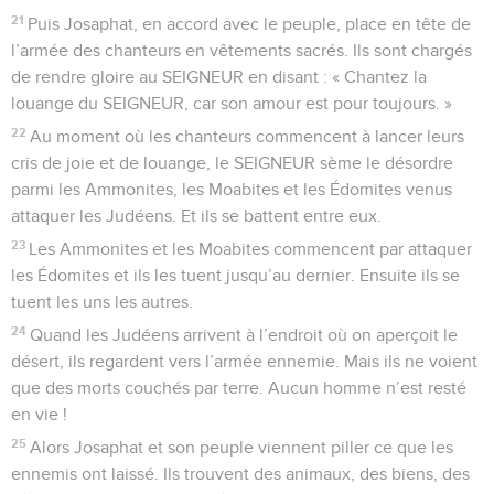
21
Puis Josaphat, en accord avec le peuple, place en tête de
l’armée des chanteurs en vêtements sacrés. Ils sont chargés
de rendre gloire au SEIGNEUR en disant : « Chantez la
louange du SEIGNEUR, car son amour est pour toujours. »
22
Au moment où les chanteurs commencent à lancer leurs
cris de joie et de louange, le SEIGNEUR sème le désordre
parmi les Ammonites, les Moabites et les Édomites venus
attaquer les Judéens. Et ils se battent entre eux.
23
Les Ammonites et les Moabites commencent par attaquer
les Édomites et ils les tuent jusqu’au dernier. Ensuite ils se
tuent les uns les autres.
24
Quand les Judéens arrivent à l’endroit où on aperçoit le
désert, ils regardent vers l’armée ennemie. Mais ils ne voient
que des morts couchés par terre. Aucun homme n’est resté
en vie !
25
Alors Josaphat et son peuple viennent piller ce que les
ennemis ont laissé. Ils trouvent des animaux, des biens, des