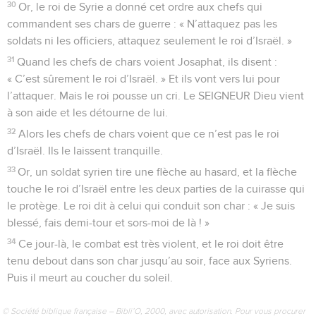
30
Or, le roi de Syrie a donné cet ordre aux chefs qui
commandent ses chars de guerre : « N’attaquez pas les
soldats ni les officiers, attaquez seulement le roi d’Israël. »
31
Quand les chefs de chars voient Josaphat, ils disent :
« C’est sûrement le roi d’Israël. » Et ils vont vers lui pour
l’attaquer. Mais le roi pousse un cri. Le SEIGNEUR Dieu vient
à son aide et les détourne de lui.
32
Alors les chefs de chars voient que ce n’est pas le roi
d’Israël. Ils le laissent tranquille.
33
Or, un soldat syrien tire une flèche au hasard, et la flèche
touche le roi d’Israël entre les deux parties de la cuirasse qui
le protège. Le roi dit à celui qui conduit son char : « Je suis
blessé, fais demi-tour et sors-moi de là ! »
34
Ce jour-là, le combat est très violent, et le roi doit être
tenu debout dans son char jusqu’au soir, face aux Syriens.
Puis il meurt au coucher du soleil.
© Société biblique française – Bibli’O, 2000, avec autorisation. Pour vous procurer