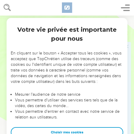
cherche pas le SEIGNEUR, Dieu d’Israël, il faut le faire
mourir.
14
Ils prononcent leur serment à haute voix, au milieu des cris
Parole de Vie
de joie et au son des trompettes et des cornes de bélier.
Votre vie privée est importante
2 Chroniques
15
15
Tous les habitants de Juda se réjouissent de cet
pour nous
engagement, car ils le prennent de tout leur cœur. Tout le
monde cherche le SEIGNEUR de tout son cœur, et il se laisse
En cliquant sur le bouton « Accepter tous les cookies », vous
trouver par eux. Il leur donne la paix sur toutes leurs
acceptez que TopChrétien utilise des traceurs (comme des
frontières.
cookies ou l'identifiant unique de votre compte utilisateur) et
traite vos données à caractère personnel (comme vos
16
Le roi Asa enlève à sa grand-mère Maaka son titre de
données de navigation et les informations renseignées dans
« Première Dame », parce qu’elle a fait fabriquer une horrible
votre compte utilisateur) dans les buts suivants :
statue de la déesse Achéra. Asa commande de détruire cette
statue, de l’écraser et de la brûler dans la vallée du Cédron.
Mesurer l'audience de notre service
Vous permettre d'utiliser des services tiers tels que de la
17
Pendant toute sa vie, son cœur est tout entier à Dieu.
vidéo, des cartes du monde…
Pourtant les lieux sacrés ne disparaissent pas.
Vous permettre d'entrer en contact avec notre service de
18
relation aux utilisateurs.
Asa fait apporter dans le temple de Dieu les offrandes que
son père et lui-même ont consacrées : de l’argent, de l’or et
divers autres objets.
Choisir mes cookies