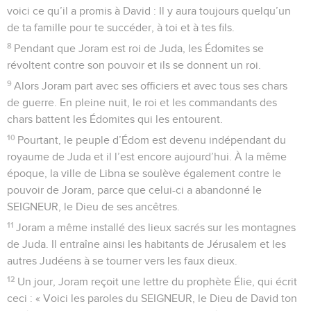
voici ce qu’il a promis à David : Il y aura toujours quelqu’un
de ta famille pour te succéder, à toi et à tes fils.
8
Pendant que Joram est roi de Juda, les Édomites se
révoltent contre son pouvoir et ils se donnent un roi.
9
Alors Joram part avec ses officiers et avec tous ses chars
de guerre. En pleine nuit, le roi et les commandants des
chars battent les Édomites qui les entourent.
10
Pourtant, le peuple d’Édom est devenu indépendant du
royaume de Juda et il l’est encore aujourd’hui. À la même
époque, la ville de Libna se soulève également contre le
pouvoir de Joram, parce que celui-ci a abandonné le
SEIGNEUR, le Dieu de ses ancêtres.
11
Joram a même installé des lieux sacrés sur les montagnes
de Juda. Il entraîne ainsi les habitants de Jérusalem et les
autres Judéens à se tourner vers les faux dieux.
12
Un jour, Joram reçoit une lettre du prophète Élie, qui écrit
ceci : « Voici les paroles du SEIGNEUR, le Dieu de David ton