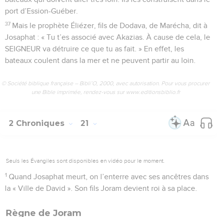
port d’Ession-Guéber.
37
Mais le prophète Éliézer, fils de Dodava, de Marécha, dit à
Josaphat : « Tu t’es associé avec Akazias. À cause de cela, le
SEIGNEUR va détruire ce que tu as fait. » En effet, les
bateaux coulent dans la mer et ne peuvent partir au loin.
© Société biblique française – Bibli’O, 2000, avec autorisation. Pour vous procurer
une Bible imprimée, rendez-vous sur www.editionsbiblio.fr
2 Chroniques
21
Seuls les Évangiles sont disponibles en vidéo pour le moment.
1
Quand Josaphat meurt, on l’enterre avec ses ancêtres dans
la « Ville de David ». Son fils Joram devient roi à sa place.
Règne de Joram