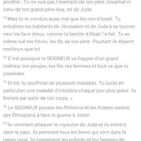
ancêtre : Tu ne suis pas l’exemple de ton père Josaphat ni
celui de ton grand-père Asa, roi de Juda.
13
Mais tu te conduis aussi mal que les rois d’Israël. Tu
entraînes les habitants de Jérusalem et de Juda à se tourner
vers les faux dieux, comme la famille d’Akab l’a fait. Tu as
même tué tes frères, les fils de ton père. Pourtant ils étaient
meilleurs que toi.
14
C’est pourquoi le SEIGNEUR va frapper d’un grand
malheur ton peuple, tes fils, tes femmes et tout ce que tu
possèdes.
15
Et toi, tu souffriras de plusieurs maladies. Tu auras en
particulier une maladie d’intestins chaque jour plus grave. Ils
finiront par sortir de ton corps. »
16
Le SEIGNEUR pousse les Philistins et les Arabes voisins
des Éthiopiens à faire la guerre à Joram.
17
Ils viennent attaquer le royaume de Juda et ils entrent
dans le pays. Ils prennent tous les biens qui sont dans le
palais royal. Ils emmènent les enfants et les femmes de