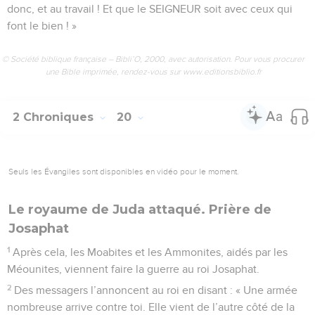
donc, et au travail ! Et que le SEIGNEUR soit avec ceux qui
font le bien ! »
© Société biblique française – Bibli’O, 2000, avec autorisation. Pour vous procurer
une Bible imprimée, rendez-vous sur www.editionsbiblio.fr
2 Chroniques
20
Seuls les Évangiles sont disponibles en vidéo pour le moment.
Le royaume de Juda attaqué. Prière de
Josaphat
1
Après cela, les Moabites et les Ammonites, aidés par les
Méounites, viennent faire la guerre au roi Josaphat.
2
Des messagers l’annoncent au roi en disant : « Une armée
nombreuse arrive contre toi. Elle vient de l’autre côté de la