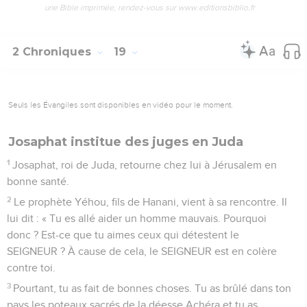
une Bible imprimée, rendez-vous sur www.editionsbiblio.fr
2 Chroniques
19
Seuls les Évangiles sont disponibles en vidéo pour le moment.
Josaphat institue des juges en Juda
1
Josaphat, roi de Juda, retourne chez lui à Jérusalem en
bonne santé.
2
Le prophète Yéhou, fils de Hanani, vient à sa rencontre. Il
lui dit : « Tu es allé aider un homme mauvais. Pourquoi
donc ? Est-ce que tu aimes ceux qui détestent le
SEIGNEUR ? À cause de cela, le SEIGNEUR est en colère
contre toi.
3
Pourtant, tu as fait de bonnes choses. Tu as brûlé dans ton
pays les poteaux sacrés de la déesse Achéra et tu as