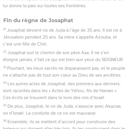
lui donne la paix sur toutes ses frontières.
Fin du règne de Josaphat
31
Josaphat devient roi de Juda à l’âge de 35 ans. Il est roi à
Jérusalem pendant 25 ans. Sa mère s’appelle Azouba, et
c’est une fille de Chili.
32
Josaphat suit le chemin de son père Asa. Il ne s’en
éloigne jamais, il fait ce qui est bien aux yeux du SEIGNEUR.
33
Pourtant, les lieux sacrés ne disparaissent pas, et le peuple
ne s’attache pas de tout son cœur au Dieu de ses ancêtres.
34
Les autres actes de Josaphat, des premiers aux derniers,
sont racontés dans les « Actes de Yéhou, fils de Hanani ».
Ces écrits se trouvent dans le livre des rois d’Israël.
35
De plus, Josaphat, le roi de Juda, s’associe avec Akazias,
roi d’Israël. La conduite de ce roi est mauvaise.
36
Ensemble, ils se mettent d’accord pour construire des
bateaux qui doivent aller très loin. Ils les construisent dans le