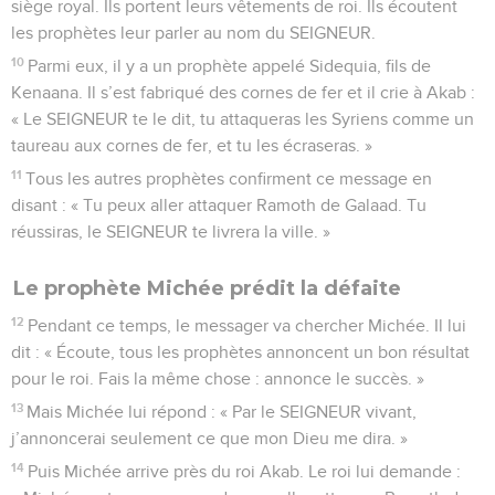
siège royal. Ils portent leurs vêtements de roi. Ils écoutent
les prophètes leur parler au nom du SEIGNEUR.
10
Parmi eux, il y a un prophète appelé Sidequia, fils de
Kenaana. Il s’est fabriqué des cornes de fer et il crie à Akab :
« Le SEIGNEUR te le dit, tu attaqueras les Syriens comme un
taureau aux cornes de fer, et tu les écraseras. »
11
Tous les autres prophètes confirment ce message en
disant : « Tu peux aller attaquer Ramoth de Galaad. Tu
réussiras, le SEIGNEUR te livrera la ville. »
Le prophète Michée prédit la défaite
12
Pendant ce temps, le messager va chercher Michée. Il lui
dit : « Écoute, tous les prophètes annoncent un bon résultat
pour le roi. Fais la même chose : annonce le succès. »
13
Mais Michée lui répond : « Par le SEIGNEUR vivant,
j’annoncerai seulement ce que mon Dieu me dira. »
14
Puis Michée arrive près du roi Akab. Le roi lui demande :