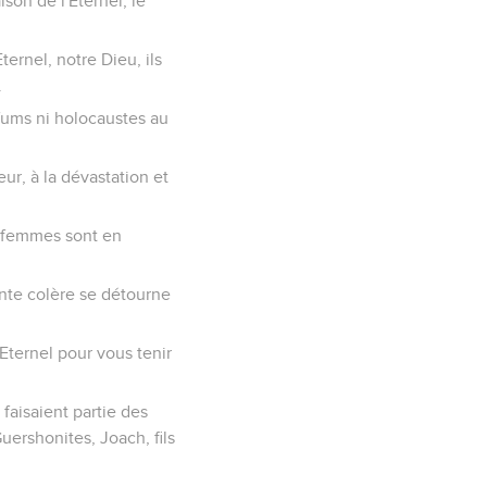
son de l'Eternel, le
Eternel, notre Dieu, ils
.
rfums ni holocaustes au
eur, à la dévastation et
os femmes sont en
dente colère se détourne
'Eternel pour vous tenir
i faisaient partie des
Guershonites, Joach, fils