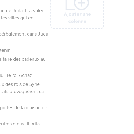
sud de Juda. Ils avaient
Ajouter une
Ajouter une
Ajouter une
Ajouter une
Ajouter une
les villes qui en
colonne
colonne
colonne
colonne
colonne
au dérèglement dans Juda
tenir.
ur faire des cadeaux au
lui, le roi Achaz.
eux des rois de Syrie
is ils provoquèrent sa
 portes de la maison de
tres dieux. Il irrita