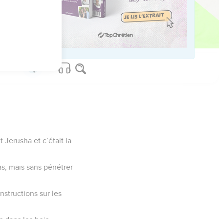
e, fils d'Amots.
vé aux rois, car on
t Jerusha et c’était la
ias, mais sans pénétrer
nstructions sur les