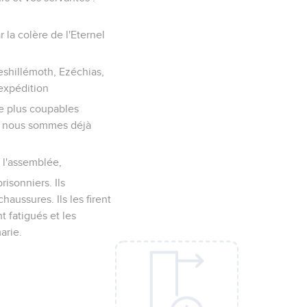
 la colère de l'Eternel
eshillémoth, Ezéchias,
’expédition
dre plus coupables
t, nous sommes déjà
e l'assemblée,
isonniers. Ils
aussures. Ils les firent
t fatigués et les
arie.