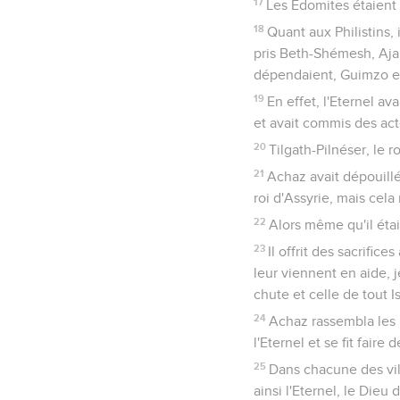
17
Les Edomites étaient
18
Quant aux Philistins, 
pris Beth-Shémesh, Ajal
dépendaient, Guimzo et l
19
En effet, l'Eternel a
et avait commis des acte
20
Tilgath-Pilnéser, le r
21
Achaz avait dépouillé
roi d'Assyrie, mais cela n
22
Alors même qu'il était
23
Il offrit des sacrific
leur viennent en aide, j
chute et celle de tout Is
24
Achaz rassembla les u
l'Eternel et se fit faire
25
Dans chacune des ville
ainsi l'Eternel, le Dieu 