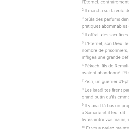
l'Eternel, contrairemen
2
Il marcha sur la voie d
3
brûla des parfums dans
pratiques abominables d
4
Il offrait des sacrifice
5
L'Eternel, son Dieu, le
nombre de prisonniers, q
infligea une grande déf
6
Pékach, fils de Remali
avaient abandonné l'Ete
7
Zicri, un guerrier d'Eph
8
Les Israélites firent pa
grand butin qu'ils emm
9
Il y avait là-bas un pr
à Samarie et il leur dit
livrés entre vos mains, 
10
Et vous parlez mainte