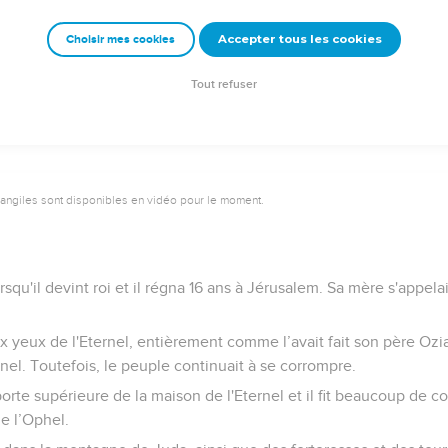
Ozias, des premiers aux derniers, a été décrit par le prophète Esaï
Accepter tous les cookies
Choisir mes cookies
ses ancêtres et on l'enterra à leurs côtés dans le cimetière réser
 » Son fils Jotham devint roi à sa place.
Tout refuser
vangiles sont disponibles en vidéo pour le moment.
squ'il devint roi et il régna 16 ans à Jérusalem. Sa mère s'appelai
t aux yeux de l'Eternel, entièrement comme l’avait fait son père Oz
rnel. Toutefois, le peuple continuait à se corrompre.
porte supérieure de la maison de l'Eternel et il fit beaucoup de co
de l’Ophel.