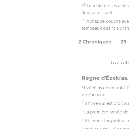
26
Le reste de ses actes,
Juda et d'Israël.
27
Achaz se coucha avec 
tombeaux des rois d'Isra
2 Chroniques
29
Seuls les É
Règne d'Ézékias.
1
Ezéchias devint roi à l
de Zacharie.
2
Il fit ce qui est droit
3
La première année de s
4
Il fit venir les prêtres
5