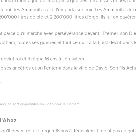
les dans la montagne de Juda, ainsi que des forteresses et des tour
e le roi des Ammonites et il l'emporta sur eux. Les Ammonites lu
200'000 litres de blé et 2'200'000 litres d'orge. Ils lui en payèr
t parce qu'il marcha avec persévérance devant l'Eternel, son Di
otham, toutes ses guerres et tout ce qu'il a fait, est décrit dans 
l devint roi et il régna 16 ans à Jérusalem.
ses ancêtres et on l'enterra dans la ville de David. Son fils Acha
vangiles sont disponibles en vidéo pour le moment.
d'Ahaz
qu'il devint roi et il régna 16 ans à Jérusalem. Il ne fit pas ce qui