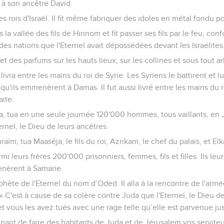
t à son ancêtre David.
es rois d'Israël. Il fit même fabriquer des idoles en métal fondu po
 la vallée des fils de Hinnom et fit passer ses fils par le feu, c
es nations que l'Eternel avait dépossédées devant les Israélites
s et des parfums sur les hauts lieux, sur les collines et sous tout ar
 livra entre les mains du roi de Syrie. Les Syriens le battirent et l
u'ils emmenèrent à Damas. Il fut aussi livré entre les mains du roi
aite.
a, tua en une seule journée 120'000 hommes, tous vaillants, en J
rnel, le Dieu de leurs ancêtres.
raïm, tua Maaséja, le fils du roi, Azrikam, le chef du palais, et Elk
rmi leurs frères 200'000 prisonniers, femmes, fils et filles. Ils leur
enèrent à Samarie.
ophète de l'Eternel du nom d’Oded. Il alla à la rencontre de l'armé
 : « C'est à cause de sa colère contre Juda que l'Eternel, le Dieu d
et vous les avez tués avec une rage telle qu’elle est parvenue jus
nant de faire des habitants de Juda et de Jérusalem vos serviteu