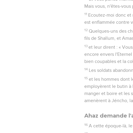
Mais vous, n'êtes-vous 
11
Ecoutez-moi donc et r
est enflammée contre v
12
Quelques-uns des chef
fils de Shallum, et Amas
13
et leur dirent : « Vou
encore envers l'Eternel
bien coupables et la col
14
Les soldats abandonnè
15
et les hommes dont le
employèrent le butin à 
manger et boire et les s
amenèrent à Jéricho, la 
Ahaz demande l'a
16
A cette époque-là, l