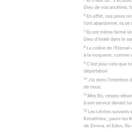
et il leur dit : « Eco
Dieu de vos ancêtres, fa
6
En effet, nos pères ont
l'ont abandonné, ils se 
7
Ils ont même fermé les
Dieu d’Israël dans le sa
8
La colère de l'Eternel 
à la moquerie, comme v
9
C’est pour cela que no
déportation.
10
J'ai donc l'intention 
de nous.
11
Mes fils, cessez déso
à son service devant lui,
12
Les Lévites suivants s
Kehathites ; parmi les Me
de Zimma, et Eden, fils