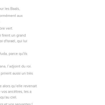
ur les Baals,
onformément aux
.
bre vert.
ui firent un grand
 d'Israël, qui lui
uda, parce qu'ils
ana, l’adjoint du roi.
 prirent aussi un très
e alors qu’elle revenait
e vos ancêtres, les a
qu'au ciel.
rs et vos servantes !