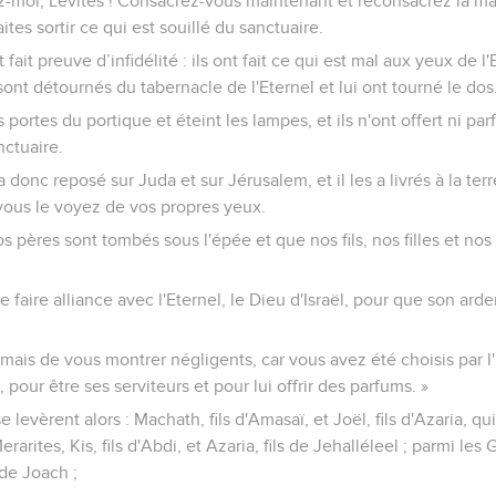
utez-moi, Lévites ! Consacrez-vous maintenant et reconsacrez la mai
ites sortir ce qui est souillé du sanctuaire.
 fait preuve d’infidélité : ils ont fait ce qui est mal aux yeux de l'
sont détournés du tabernacle de l'Eternel et lui ont tourné le dos
 portes du portique et éteint les lampes, et ils n'ont offert ni pa
nctuaire.
a donc reposé sur Juda et sur Jérusalem, et il les a livrés à la terr
ous le voyez de vos propres yeux.
s pères sont tombés sous l'épée et que nos fils, nos filles et n
de faire alliance avec l'Eternel, le Dieu d'Israël, pour que son ar
rmais de vous montrer négligents, car vous avez été choisis par l
 pour être ses serviteurs et pour lui offrir des parfums. »
e levèrent alors : Machath, fils d'Amasaï, et Joël, fils d'Azaria, qu
rarites, Kis, fils d'Abdi, et Azaria, fils de Jehalléleel ; parmi les 
 de Joach ;