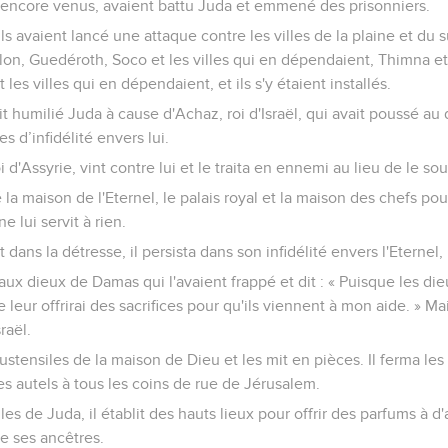
 encore venus, avaient battu Juda et emmené des prisonniers.
ils avaient lancé une attaque contre les villes de la plaine et du 
on, Guedéroth, Soco et les villes qui en dépendaient, Thimna et 
es villes qui en dépendaient, et ils s'y étaient installés.
vait humilié Juda à cause d'Achaz, roi d'Israël, qui avait poussé 
s d’infidélité envers lui.
oi d'Assyrie, vint contre lui et le traita en ennemi au lieu de le sou
 la maison de l'Eternel, le palais royal et la maison des chefs po
e lui servit à rien.
 dans la détresse, il persista dans son infidélité envers l'Eternel, 
es aux dieux de Damas qui l'avaient frappé et dit : « Puisque les di
e leur offrirai des sacrifices pour qu'ils viennent à mon aide. » Ma
raël.
stensiles de la maison de Dieu et les mit en pièces. Il ferma les
 des autels à tous les coins de rue de Jérusalem.
s de Juda, il établit des hauts lieux pour offrir des parfums à d'au
de ses ancêtres.