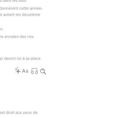
s dans les bois.
i donnèrent cette année-
ent autant les deuxième
eu.
les annales des rois
z devint roi à sa place.
 est droit aux yeux de