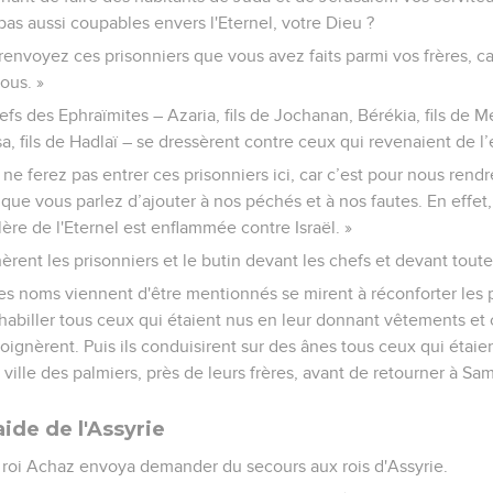
pas aussi coupables envers l'Eternel, votre Dieu ?
envoyez ces prisonniers que vous avez faits parmi vos frères, car
ous. »
s des Ephraïmites – Azaria, fils de Jochanan, Bérékia, fils de M
a, fils de Hadlaï – se dressèrent contre ceux qui revenaient de l
s ne ferez pas entrer ces prisonniers ici, car c’est pour nous ren
 que vous parlez d’ajouter à nos péchés et à nos fautes. En effe
ère de l'Eternel est enflammée contre Israël. »
rent les prisonniers et le butin devant les chefs et devant tout
s noms viennent d'être mentionnés se mirent à réconforter les pr
habiller tous ceux qui étaient nus en leur donnant vêtements et ch
oignèrent. Puis ils conduisirent sur des ânes tous ceux qui étaien
ville des palmiers, près de leurs frères, avant de retourner à Sam
ide de l'Assyrie
e roi Achaz envoya demander du secours aux rois d'Assyrie.