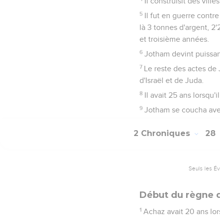
Il construisit des vil
5
Il fut en guerre contr
là 3 tonnes d'argent, 2'
et troisième années.
6
Jotham devint puissan
7
Le reste des actes de J
d'Israël et de Juda.
8
Il avait 25 ans lorsqu'i
9
Jotham se coucha avec 
2 Chroniques
28
Seuls les É
Début du règne 
1
Achaz avait 20 ans lors