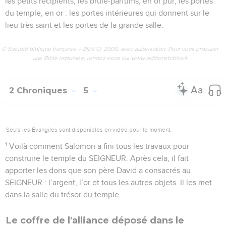
les petits récipients, les brûle-parfums, en or pur, les portes
du temple, en or : les portes intérieures qui donnent sur le
lieu très saint et les portes de la grande salle.
© Société biblique française – Bibli’O, 2000, avec autorisation. Pour vous procurer
une Bible imprimée, rendez-vous sur www.editionsbiblio.fr
2 Chroniques
5
Seuls les Évangiles sont disponibles en vidéo pour le moment.
1
Voilà comment Salomon a fini tous les travaux pour
construire le temple du SEIGNEUR. Après cela, il fait
apporter les dons que son père David a consacrés au
SEIGNEUR : l’argent, l’or et tous les autres objets. Il les met
dans la salle du trésor du temple.
Le coffre de l'alliance déposé dans le