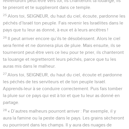
reviendront peut-être vers toi, ils chanteront ta louange, ils
te prieront et te supplieront dans ce temple.
25
Alors toi, SEIGNEUR, du haut du ciel, écoute, pardonne les
péchés d’Israël ton peuple. Fais revenir les Israélites dans le
pays que tu leur as donné, à eux et à leurs ancêtres !
26
Il peut arriver encore qu’ils te désobéissent. Alors le ciel
sera fermé et ne donnera plus de pluie. Mais ensuite, ils se
tourneront peut-être vers ce lieu pour te prier, ils chanteront
ta louange et regretteront leurs péchés, parce que tu les
auras mis dans le malheur.
27
Alors toi, SEIGNEUR, du haut du ciel, écoute et pardonne
les péchés de tes serviteurs et de ton peuple Israël.
Apprends-leur à se conduire correctement. Puis fais tomber
la pluie sur ce pays qui est à toi et que tu leur as donné en
partage.
28
« D’autres malheurs pourront arriver : Par exemple, il y
aura la famine ou la peste dans le pays. Les grains sècheront
ou pourriront dans les champs. Il y aura des nuages de