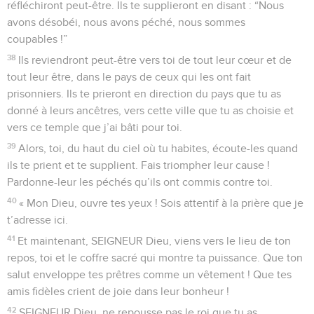
réfléchiront peut-être. Ils te supplieront en disant : “Nous
avons désobéi, nous avons péché, nous sommes
coupables !”
38
Ils reviendront peut-être vers toi de tout leur cœur et de
tout leur être, dans le pays de ceux qui les ont fait
prisonniers. Ils te prieront en direction du pays que tu as
donné à leurs ancêtres, vers cette ville que tu as choisie et
vers ce temple que j’ai bâti pour toi.
39
Alors, toi, du haut du ciel où tu habites, écoute-les quand
ils te prient et te supplient. Fais triompher leur cause !
Pardonne-leur les péchés qu’ils ont commis contre toi.
40
« Mon Dieu, ouvre tes yeux ! Sois attentif à la prière que je
t’adresse ici.
41
Et maintenant, SEIGNEUR Dieu, viens vers le lieu de ton
repos, toi et le coffre sacré qui montre ta puissance. Que ton
salut enveloppe tes prêtres comme un vêtement ! Que tes
amis fidèles crient de joie dans leur bonheur !
42
SEIGNEUR Dieu, ne repousse pas le roi que tu as