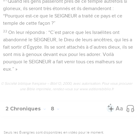
Quand les gens passeront près de ce temple autrefois si
glorieux, ils seront très étonnés et ils demanderont :
“Pourquoi est-ce que le SEIGNEUR a traité ce pays et ce
temple de cette façon ?”
22
On leur répondra : “C’est parce que les Israélites ont
abandonné le SEIGNEUR, le Dieu de leurs ancêtres, qui les a
fait sortir d’Égypte. Ils se sont attachés à d’autres dieux, ils se
sont mis à genoux devant eux pour les adorer. Voilà
pourquoi le SEIGNEUR a fait venir tous ces malheurs sur
eux.” »
© Société biblique française – Bibli’O, 2000, avec autorisation. Pour vous procurer
une Bible imprimée, rendez-vous sur www.editionsbiblio.fr
2 Chroniques
8
Seuls les Évangiles sont disponibles en vidéo pour le moment.