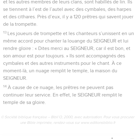
et les autres membres de leurs clans, sont habillés de lin. Ils
se tiennent à l’est de l’autel avec des cymbales, des harpes
et des cithares. Près d’eux, il y a 120 prêtres qui savent jouer
de la trompette.
13
Les joueurs de trompette et les chanteurs s’unissent en un
même accord pour chanter la louange du SEIGNEUR et lui
rendre gloire : « Dites merci au SEIGNEUR, car il est bon, et
son amour est pour toujours. » Ils sont accompagnés des
cymbales et des autres instruments pour le chant. À ce
moment-là, un nuage remplit le temple, la maison du
SEIGNEUR.
14
À cause de ce nuage, les prêtres ne peuvent pas
continuer leur service. En effet, le SEIGNEUR remplit le
temple de sa gloire.
© Société biblique française – Bibli’O, 2000, avec autorisation. Pour vous procurer
une Bible imprimée, rendez-vous sur www.editionsbiblio.fr