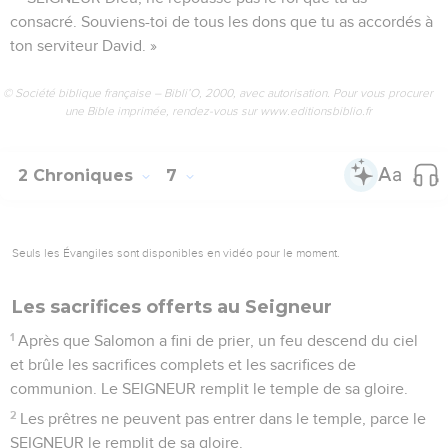
consacré. Souviens-toi de tous les dons que tu as accordés à
ton serviteur David. »
© Société biblique française – Bibli’O, 2000, avec autorisation. Pour vous procurer
une Bible imprimée, rendez-vous sur www.editionsbiblio.fr
2 Chroniques
7
Seuls les Évangiles sont disponibles en vidéo pour le moment.
Les sacrifices offerts au Seigneur
1
Après que Salomon a fini de prier, un feu descend du ciel
et brûle les sacrifices complets et les sacrifices de
communion. Le SEIGNEUR remplit le temple de sa gloire.
2
Les prêtres ne peuvent pas entrer dans le temple, parce le
SEIGNEUR le remplit de sa gloire.