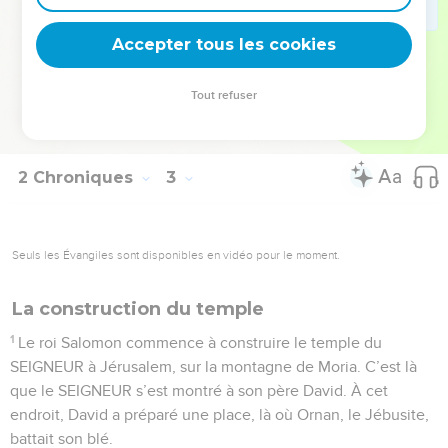
charges, 80 000 pour tailler les pierres dans la montagne, et
3 600 pour surveiller le travail de tous ces ouvriers.
Accepter tous les cookies
© Société biblique française – Bibli’O, 2000, avec autorisation. Pour vous procurer
Tout refuser
une Bible imprimée, rendez-vous sur www.editionsbiblio.fr
2 Chroniques
3
Seuls les Évangiles sont disponibles en vidéo pour le moment.
La construction du temple
1
Le roi Salomon commence à construire le temple du
SEIGNEUR à Jérusalem, sur la montagne de Moria. C’est là
que le SEIGNEUR s’est montré à son père David. À cet
endroit, David a préparé une place, là où Ornan, le Jébusite,
battait son blé.