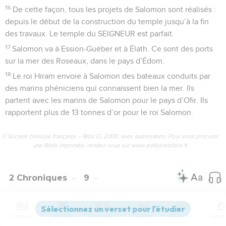
16
De cette façon, tous les projets de Salomon sont réalisés :
depuis le début de la construction du temple jusqu’à la fin
des travaux. Le temple du SEIGNEUR est parfait.
17
Salomon va à Ession-Guéber et à Élath. Ce sont des ports
sur la mer des Roseaux, dans le pays d’Édom.
18
Le roi Hiram envoie à Salomon des bateaux conduits par
des marins phéniciens qui connaissent bien la mer. Ils
partent avec les marins de Salomon pour le pays d’Ofir. Ils
rapportent plus de 13 tonnes d’or pour le roi Salomon.
© Société biblique française – Bibli’O, 2000, avec autorisation. Pour vous procurer
une Bible imprimée, rendez-vous sur www.editionsbiblio.fr
2 Chroniques
9
Contenus
Versions
Commentaires
Strong
Dictionnaire
Seuls les Évangiles sont disponibles en vidéo pour le moment.