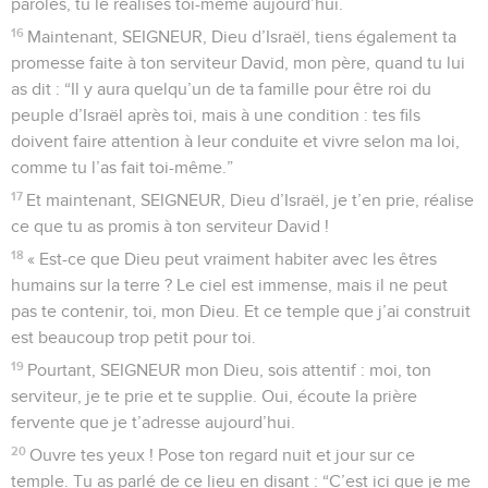
paroles, tu le réalises toi-même aujourd’hui.
16
Maintenant, SEIGNEUR, Dieu d’Israël, tiens également ta
promesse faite à ton serviteur David, mon père, quand tu lui
as dit : “Il y aura quelqu’un de ta famille pour être roi du
peuple d’Israël après toi, mais à une condition : tes fils
doivent faire attention à leur conduite et vivre selon ma loi,
comme tu l’as fait toi-même.”
17
Et maintenant, SEIGNEUR, Dieu d’Israël, je t’en prie, réalise
ce que tu as promis à ton serviteur David !
18
« Est-ce que Dieu peut vraiment habiter avec les êtres
humains sur la terre ? Le ciel est immense, mais il ne peut
pas te contenir, toi, mon Dieu. Et ce temple que j’ai construit
est beaucoup trop petit pour toi.
19
Pourtant, SEIGNEUR mon Dieu, sois attentif : moi, ton
serviteur, je te prie et te supplie. Oui, écoute la prière
fervente que je t’adresse aujourd’hui.
20
Ouvre tes yeux ! Pose ton regard nuit et jour sur ce
temple. Tu as parlé de ce lieu en disant : “C’est ici que je me