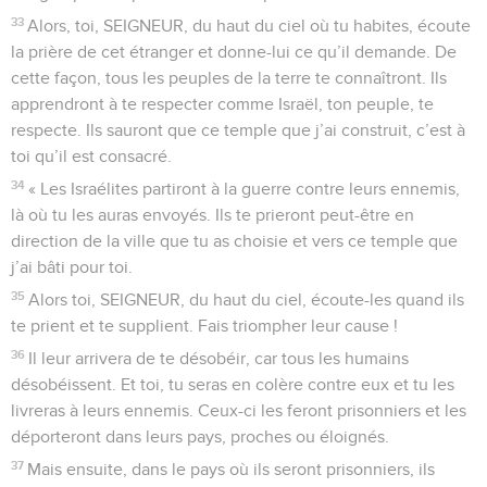
33
Alors, toi, SEIGNEUR, du haut du ciel où tu habites, écoute
la prière de cet étranger et donne-lui ce qu’il demande. De
cette façon, tous les peuples de la terre te connaîtront. Ils
apprendront à te respecter comme Israël, ton peuple, te
respecte. Ils sauront que ce temple que j’ai construit, c’est à
toi qu’il est consacré.
34
« Les Israélites partiront à la guerre contre leurs ennemis,
là où tu les auras envoyés. Ils te prieront peut-être en
direction de la ville que tu as choisie et vers ce temple que
j’ai bâti pour toi.
35
Alors toi, SEIGNEUR, du haut du ciel, écoute-les quand ils
te prient et te supplient. Fais triompher leur cause !
36
Il leur arrivera de te désobéir, car tous les humains
désobéissent. Et toi, tu seras en colère contre eux et tu les
livreras à leurs ennemis. Ceux-ci les feront prisonniers et les
déporteront dans leurs pays, proches ou éloignés.
37
Mais ensuite, dans le pays où ils seront prisonniers, ils