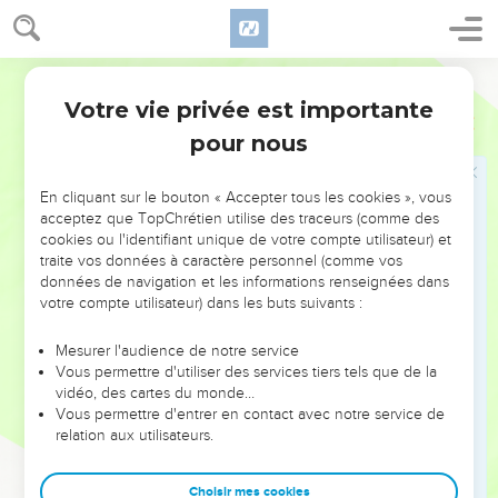
Maintenant, je t’envoie un homme habile, très intelligent,
Houram-Abi.
13
Son père est de Tyr, mais sa mère est de la tribu de Dan. Il
Parole de Vie
sait travailler l’or, l’argent, le bronze, le fer, la pierre, le bois.
Votre vie privée est importante
2 Chroniques
2
Il sait aussi préparer les tissus rouge clair, rouge foncé,
pour nous
violets et le lin fin. Il sait sculpter et fabriquer tous les objets
d’art qu’on lui demandera. Il travaillera avec tes artisans et
avec ceux que ton père, le roi David, a désignés.
En cliquant sur le bouton « Accepter tous les cookies », vous
acceptez que TopChrétien utilise des traceurs (comme des
14
De ton côté, je t’en prie, envoie-nous le blé, l’orge, l’huile
cookies ou l'identifiant unique de votre compte utilisateur) et
et le vin que tu as promis.
traite vos données à caractère personnel (comme vos
données de navigation et les informations renseignées dans
15
Nous, nous couperons sur les montagnes du Liban tous les
votre compte utilisateur) dans les buts suivants :
arbres qu’il te faut. Nous les attacherons ensemble. Puis
nous te les enverrons jusqu’à Jaffa, en les faisant flotter sur
Mesurer l'audience de notre service
la mer. De là, tu les feras transporter à Jérusalem. »
Vous permettre d'utiliser des services tiers tels que de la
vidéo, des cartes du monde…
16
Salomon engage tous les étrangers installés dans le pays
Vous permettre d'entrer en contact avec notre service de
d’Israël qui ont été comptés par son père David. Ils sont
relation aux utilisateurs.
153 600.
17
Salomon prend 70 000 hommes parmi eux pour porter les
Choisir mes cookies