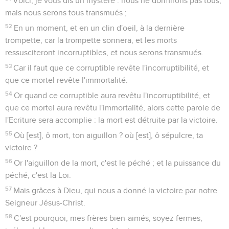
Voici, je vous dis un mystère : nous ne dormirons pas tous,
mais nous serons tous transmués ;
52
En un moment, et en un clin d'oeil, à la dernière
trompette, car la trompette sonnera, et les morts
ressusciteront incorruptibles, et nous serons transmués.
53
Car il faut que ce corruptible revête l'incorruptibilité, et
que ce mortel revête l'immortalité.
54
Or quand ce corruptible aura revêtu l'incorruptibilité, et
que ce mortel aura revêtu l'immortalité, alors cette parole de
l'Ecriture sera accomplie : la mort est détruite par la victoire.
55
Où [est], ô mort, ton aiguillon ? où [est], ô sépulcre, ta
victoire ?
56
Or l'aiguillon de la mort, c'est le péché ; et la puissance du
péché, c'est la Loi.
57
Mais grâces à Dieu, qui nous a donné la victoire par notre
Seigneur Jésus-Christ.
58
C'est pourquoi, mes frères bien-aimés, soyez fermes,