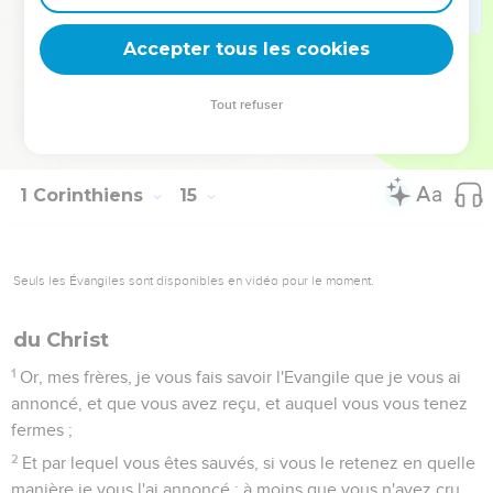
Et si quelqu'un est ignorant, qu'il soit ignorant.
39
C'est pourquoi, mes frères, désirez avec ardeur de
Accepter tous les cookies
prophétiser, et n'empêchez point de parler [diverses]
Langues.
Tout refuser
40
Que toutes choses se fassent avec bienséance, et avec
ordre.
1 Corinthiens
15
Seuls les Évangiles sont disponibles en vidéo pour le moment.
du Christ
1
Or, mes frères, je vous fais savoir l'Evangile que je vous ai
annoncé, et que vous avez reçu, et auquel vous vous tenez
fermes ;
2
Et par lequel vous êtes sauvés, si vous le retenez en quelle
manière je vous l'ai annoncé ; à moins que vous n'ayez cru