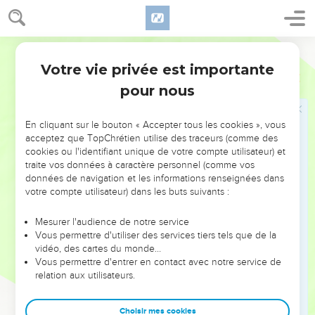
31
Car vous pouvez tous prophétiser l'un après l'autre, afin
que tous apprennent, et que tous soient consolés.
Martin
32
Et les Esprits des Prophètes sont sujets aux Prophètes.
Votre vie privée est importante
1 Corinthiens
14
33
Car Dieu n'est point un [Dieu] de confusion, mais de paix,
pour nous
comme [on le voit] dans toutes les Eglises des Saints.
34
Que les femmes qui sont parmi vous se taisent dans les
En cliquant sur le bouton « Accepter tous les cookies », vous
Eglises ; car il ne leur est point permis de parler, mais [elles
acceptez que TopChrétien utilise des traceurs (comme des
doivent] être soumises, comme aussi la Loi le dit.
cookies ou l'identifiant unique de votre compte utilisateur) et
traite vos données à caractère personnel (comme vos
35
Et si elles veulent apprendre quelque chose, qu'elles
données de navigation et les informations renseignées dans
interrogent leurs maris dans la maison ; car il est malhonnête
votre compte utilisateur) dans les buts suivants :
que les femmes parlent dans l'Eglise.
Mesurer l'audience de notre service
36
La parole de Dieu est-elle procédée de vous ? ou est-elle
Vous permettre d'utiliser des services tiers tels que de la
parvenue seulement à vous ?
vidéo, des cartes du monde…
37
Vous permettre d'entrer en contact avec notre service de
Si quelqu'un croit être Prophète, ou spirituel, qu'il
relation aux utilisateurs.
reconnaisse que les choses que je vous écris sont des
commandements du Seigneur.
Choisir mes cookies
38