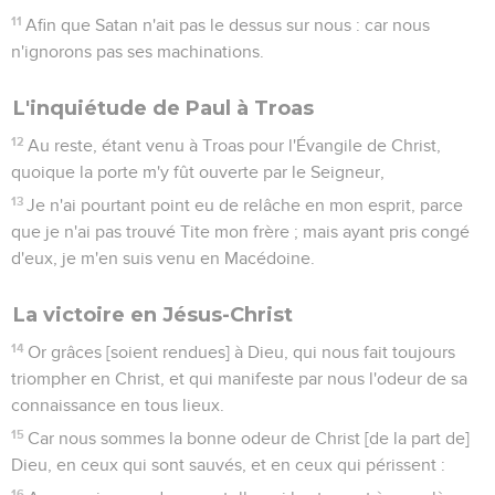
11
Afin que Satan n'ait pas le dessus sur nous : car nous
n'ignorons pas ses machinations.
L'inquiétude de Paul à Troas
12
Au reste, étant venu à Troas pour l'Évangile de Christ,
quoique la porte m'y fût ouverte par le Seigneur,
13
Je n'ai pourtant point eu de relâche en mon esprit, parce
que je n'ai pas trouvé Tite mon frère ; mais ayant pris congé
d'eux, je m'en suis venu en Macédoine.
La victoire en Jésus-Christ
14
Or grâces [soient rendues] à Dieu, qui nous fait toujours
triompher en Christ, et qui manifeste par nous l'odeur de sa
connaissance en tous lieux.
15
Car nous sommes la bonne odeur de Christ [de la part de]
Dieu, en ceux qui sont sauvés, et en ceux qui périssent :
16