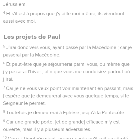
Jérusalem.
4
Et s'il est à propos que j'y aille moi-même, ils viendront
aussi avec moi.
Les projets de Paul
5
J'irai donc vers vous, ayant passé par la Macédoine ; car je
passerai par la Macédoine.
6
Et peut-être que je séjournerai parmi vous, ou même que
j'y passerai l'hiver ; afin que vous me conduisiez partout où
j’irai.
7
Car je ne vous veux point voir maintenant en passant, mais
j'espère que je demeurerai avec vous quelque temps, si le
Seigneur le permet.
8
Toutefois je demeurerai à Ephèse jusqu'à la Pentecôte.
9
Car une grande porte, [et de grande] efficace m'y est
ouverte, mais il y a plusieurs adversaires.
10
Que si Timothée vient, prenez garde qu'il soit en sûreté