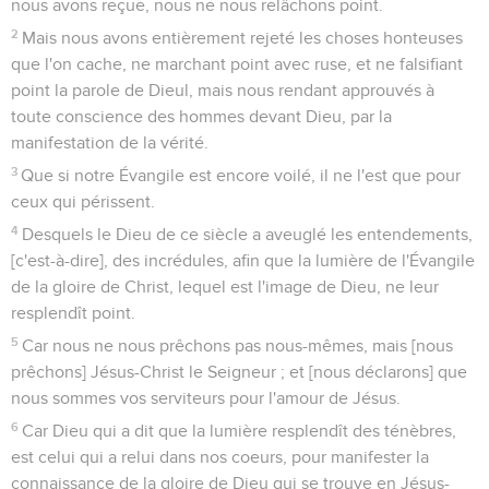
nous avons reçue, nous ne nous relâchons point.
2
Mais nous avons entièrement rejeté les choses honteuses
que l'on cache, ne marchant point avec ruse, et ne falsifiant
point la parole de Dieul, mais nous rendant approuvés à
toute conscience des hommes devant Dieu, par la
manifestation de la vérité.
3
Que si notre Évangile est encore voilé, il ne l'est que pour
ceux qui périssent.
4
Desquels le Dieu de ce siècle a aveuglé les entendements,
[c'est-à-dire], des incrédules, afin que la lumière de l'Évangile
de la gloire de Christ, lequel est l'image de Dieu, ne leur
resplendît point.
5
Car nous ne nous prêchons pas nous-mêmes, mais [nous
prêchons] Jésus-Christ le Seigneur ; et [nous déclarons] que
nous sommes vos serviteurs pour l'amour de Jésus.
6
Car Dieu qui a dit que la lumière resplendît des ténèbres,
est celui qui a relui dans nos coeurs, pour manifester la
connaissance de la gloire de Dieu qui se trouve en Jésus-