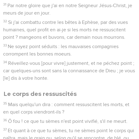
31
Par notre gloire que j'ai en notre Seigneur Jésus-Christ, je
meurs de jour en jour.
32
Si j'ai combattu contre les bêtes à Ephèse, par des vues
humaines, quel profit en ai-je si les morts ne ressuscitent
point ? mangeons et buvons, car demain nous mourrons.
33
Ne soyez point séduits : les mauvaises compagnies
corrompent les bonnes moeurs.
34
Réveillez-vous [pour vivre] justement, et ne péchez point ;
car quelques-uns sont sans la connaissance de Dieu ; je vous
[le] dis à votre honte.
Le corps des ressuscités
35
Mais quelqu'un dira : comment ressuscitent les morts, et
en quel corps viendront-ils ?
36
Ô fou ! ce que tu sèmes n'est point vivifié, s'il ne meurt.
37
Et quant à ce que tu sèmes, tu ne sèmes point le corps qui
naîtra, mais le grain nu, selon qu'il se rencontre, de blé, ou