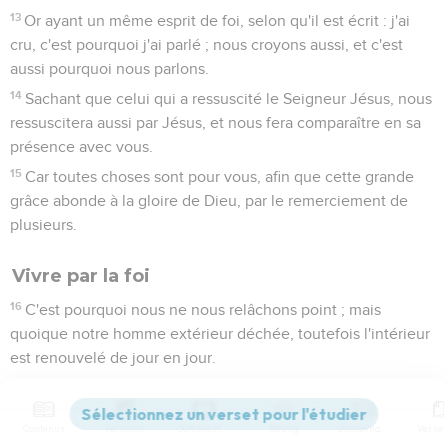
13
Or ayant un même esprit de foi, selon qu'il est écrit : j'ai
cru, c'est pourquoi j'ai parlé ; nous croyons aussi, et c'est
aussi pourquoi nous parlons.
14
Sachant que celui qui a ressuscité le Seigneur Jésus, nous
ressuscitera aussi par Jésus, et nous fera comparaître en sa
présence avec vous.
15
Car toutes choses sont pour vous, afin que cette grande
grâce abonde à la gloire de Dieu, par le remerciement de
plusieurs.
Vivre par la foi
16
C'est pourquoi nous ne nous relâchons point ; mais
quoique notre homme extérieur déchée, toutefois l'intérieur
est renouvelé de jour en jour.
17
Car notre légère affliction, qui ne fait que passer, produit
en nous un poids éternel d'une gloire souverainement
Contenus
Versions
Commentaires
Strong
Dictionnaire
excellente :