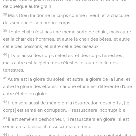
de quelque autre grain.
38
Mais Dieu lui donne le corps comme il veut, et à chacune
des semences son propre corps.
39
Toute chair n'est pas une même sorte de chair ; mais autre
est la chair des hommes, et autre la chair des bêtes, et autre
celle des poissons, et autre celle des oiseaux.
40
[Il y a] aussi des corps célestes, et des corps terrestres ;
mais autre est la gloire des célestes, et autre celle des
terrestres.
41
Autre est la gloire du soleil, et autre la gloire de la lune, et
autre la gloire des étoiles ; car une étoile est différente d'une
autre étoile en gloire.
42
Il en sera aussi de même en la résurrection des morts ; [le
corps] est semé en corruption, il ressuscitera incorruptible.
43
Il est semé en déshonneur, il ressuscitera en gloire ; il est
semé en faiblesse, il ressuscitera en force.
44
Il est semé corps animal, il ressuscitera corps spirituel : il y