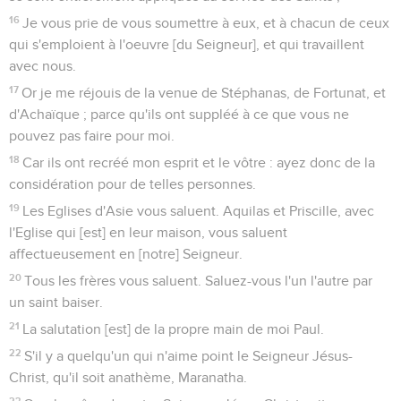
16
Je vous prie de vous soumettre à eux, et à chacun de ceux
qui s'emploient à l'oeuvre [du Seigneur], et qui travaillent
avec nous.
17
Or je me réjouis de la venue de Stéphanas, de Fortunat, et
d'Achaïque ; parce qu'ils ont suppléé à ce que vous ne
pouvez pas faire pour moi.
18
Car ils ont recréé mon esprit et le vôtre : ayez donc de la
considération pour de telles personnes.
19
Les Eglises d'Asie vous saluent. Aquilas et Priscille, avec
l'Eglise qui [est] en leur maison, vous saluent
affectueusement en [notre] Seigneur.
20
Tous les frères vous saluent. Saluez-vous l'un l'autre par
un saint baiser.
21
La salutation [est] de la propre main de moi Paul.
22
S'il y a quelqu'un qui n'aime point le Seigneur Jésus-
Christ, qu'il soit anathème, Maranatha.
23