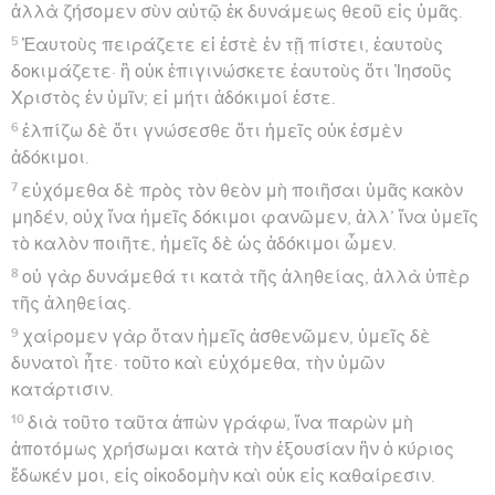
ἀλλὰ ζήσομεν σὺν αὐτῷ ἐκ δυνάμεως θεοῦ εἰς ὑμᾶς.
5
Ἑαυτοὺς πειράζετε εἰ ἐστὲ ἐν τῇ πίστει, ἑαυτοὺς
δοκιμάζετε· ἢ οὐκ ἐπιγινώσκετε ἑαυτοὺς ὅτι Ἰησοῦς
Χριστὸς ἐν ὑμῖν; εἰ μήτι ἀδόκιμοί ἐστε.
6
ἐλπίζω δὲ ὅτι γνώσεσθε ὅτι ἡμεῖς οὐκ ἐσμὲν
ἀδόκιμοι.
7
εὐχόμεθα δὲ πρὸς τὸν θεὸν μὴ ποιῆσαι ὑμᾶς κακὸν
μηδέν, οὐχ ἵνα ἡμεῖς δόκιμοι φανῶμεν, ἀλλ’ ἵνα ὑμεῖς
τὸ καλὸν ποιῆτε, ἡμεῖς δὲ ὡς ἀδόκιμοι ὦμεν.
8
οὐ γὰρ δυνάμεθά τι κατὰ τῆς ἀληθείας, ἀλλὰ ὑπὲρ
τῆς ἀληθείας.
9
χαίρομεν γὰρ ὅταν ἡμεῖς ἀσθενῶμεν, ὑμεῖς δὲ
δυνατοὶ ἦτε· τοῦτο καὶ εὐχόμεθα, τὴν ὑμῶν
κατάρτισιν.
10
διὰ τοῦτο ταῦτα ἀπὼν γράφω, ἵνα παρὼν μὴ
ἀποτόμως χρήσωμαι κατὰ τὴν ἐξουσίαν ἣν ὁ κύριος
ἔδωκέν μοι, εἰς οἰκοδομὴν καὶ οὐκ εἰς καθαίρεσιν.