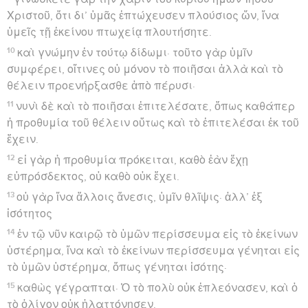
Χριστοῦ, ὅτι δι’ ὑμᾶς ἐπτώχευσεν πλούσιος ὤν, ἵνα
ὑμεῖς τῇ ἐκείνου πτωχείᾳ πλουτήσητε.
10
καὶ γνώμην ἐν τούτῳ δίδωμι· τοῦτο γὰρ ὑμῖν
συμφέρει, οἵτινες οὐ μόνον τὸ ποιῆσαι ἀλλὰ καὶ τὸ
θέλειν προενήρξασθε ἀπὸ πέρυσι·
11
νυνὶ δὲ καὶ τὸ ποιῆσαι ἐπιτελέσατε, ὅπως καθάπερ
ἡ προθυμία τοῦ θέλειν οὕτως καὶ τὸ ἐπιτελέσαι ἐκ τοῦ
ἔχειν.
12
εἰ γὰρ ἡ προθυμία πρόκειται, καθὸ ἐὰν ἔχῃ
εὐπρόσδεκτος, οὐ καθὸ οὐκ ἔχει.
13
οὐ γὰρ ἵνα ἄλλοις ἄνεσις, ὑμῖν θλῖψις· ἀλλ’ ἐξ
ἰσότητος
14
ἐν τῷ νῦν καιρῷ τὸ ὑμῶν περίσσευμα εἰς τὸ ἐκείνων
ὑστέρημα, ἵνα καὶ τὸ ἐκείνων περίσσευμα γένηται εἰς
τὸ ὑμῶν ὑστέρημα, ὅπως γένηται ἰσότης·
15
καθὼς γέγραπται· Ὁ τὸ πολὺ οὐκ ἐπλεόνασεν, καὶ ὁ
τὸ ὀλίγον οὐκ ἠλαττόνησεν.