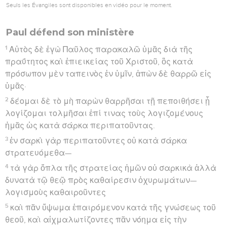
Seuls les Évangiles sont disponibles en vidéo pour le moment.
Paul défend son ministère
1
Αὐτὸς δὲ ἐγὼ Παῦλος παρακαλῶ ὑμᾶς διὰ τῆς
πραΰτητος καὶ ἐπιεικείας τοῦ Χριστοῦ, ὃς κατὰ
πρόσωπον μὲν ταπεινὸς ἐν ὑμῖν, ἀπὼν δὲ θαρρῶ εἰς
ὑμᾶς·
2
δέομαι δὲ τὸ μὴ παρὼν θαρρῆσαι τῇ πεποιθήσει ᾗ
λογίζομαι τολμῆσαι ἐπί τινας τοὺς λογιζομένους
ἡμᾶς ὡς κατὰ σάρκα περιπατοῦντας.
3
ἐν σαρκὶ γὰρ περιπατοῦντες οὐ κατὰ σάρκα
στρατευόμεθα—
4
τὰ γὰρ ὅπλα τῆς στρατείας ἡμῶν οὐ σαρκικὰ ἀλλὰ
δυνατὰ τῷ θεῷ πρὸς καθαίρεσιν ὀχυρωμάτων—
λογισμοὺς καθαιροῦντες
5
καὶ πᾶν ὕψωμα ἐπαιρόμενον κατὰ τῆς γνώσεως τοῦ
θεοῦ, καὶ αἰχμαλωτίζοντες πᾶν νόημα εἰς τὴν