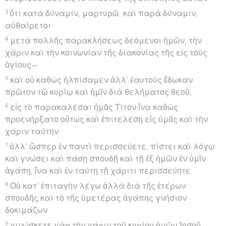
3
ὅτι κατὰ δύναμιν, μαρτυρῶ, καὶ παρὰ δύναμιν,
αὐθαίρετοι
4
μετὰ πολλῆς παρακλήσεως δεόμενοι ἡμῶν, τὴν
χάριν καὶ τὴν κοινωνίαν τῆς διακονίας τῆς εἰς τοὺς
ἁγίους—
5
καὶ οὐ καθὼς ἠλπίσαμεν ἀλλ’ ἑαυτοὺς ἔδωκαν
πρῶτον τῷ κυρίῳ καὶ ἡμῖν διὰ θελήματος θεοῦ,
6
εἰς τὸ παρακαλέσαι ἡμᾶς Τίτον ἵνα καθὼς
προενήρξατο οὕτως καὶ ἐπιτελέσῃ εἰς ὑμᾶς καὶ τὴν
χάριν ταύτην·
7
ἀλλ’ ὥσπερ ἐν παντὶ περισσεύετε, πίστει καὶ λόγῳ
καὶ γνώσει καὶ πάσῃ σπουδῇ καὶ τῇ ἐξ ἡμῶν ἐν ὑμῖν
ἀγάπῃ, ἵνα καὶ ἐν ταύτῃ τῇ χάριτι περισσεύητε.
8
Οὐ κατ’ ἐπιταγὴν λέγω ἀλλὰ διὰ τῆς ἑτέρων
σπουδῆς καὶ τὸ τῆς ὑμετέρας ἀγάπης γνήσιον
δοκιμάζων·
9
γινώσκετε γὰρ τὴν χάριν τοῦ κυρίου ἡμῶν Ἰησοῦ