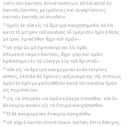
τισιν τῶν ἑαυτοὺς συνιστανόντων· ἀλλὰ αὐτοὶ ἐν
ἑαυτοῖς ἑαυτοὺς μετροῦντες καὶ συγκρίνοντες
ἑαυτοὺς ἑαυτοῖς οὐ συνιᾶσιν.
13
ἡμεῖς δὲ οὐκ εἰς τὰ ἄμετρα καυχησόμεθα, ἀλλὰ
κατὰ τὸ μέτρον τοῦ κανόνος οὗ ἐμέρισεν ἡμῖν ὁ θεὸς
μέτρου, ἐφικέσθαι ἄχρι καὶ ὑμῶν—
14
οὐ γὰρ ὡς μὴ ἐφικνούμενοι εἰς ὑμᾶς
ὑπερεκτείνομεν ἑαυτούς, ἄχρι γὰρ καὶ ὑμῶν
ἐφθάσαμεν ἐν τῷ εὐαγγελίῳ τοῦ Χριστοῦ—
15
οὐκ εἰς τὰ ἄμετρα καυχώμενοι ἐν ἀλλοτρίοις
κόποις, ἐλπίδα δὲ ἔχοντες αὐξανομένης τῆς πίστεως
ὑμῶν ἐν ὑμῖν μεγαλυνθῆναι κατὰ τὸν κανόνα ἡμῶν
εἰς περισσείαν,
16
εἰς τὰ ὑπερέκεινα ὑμῶν εὐαγγελίσασθαι, οὐκ ἐν
ἀλλοτρίῳ κανόνι εἰς τὰ ἕτοιμα καυχήσασθαι.
17
Ὁ δὲ καυχώμενος ἐν κυρίῳ καυχάσθω·
18
οὐ γὰρ ὁ ἑαυτὸν συνιστάνων, ἐκεῖνός ἐστιν δόκιμος,