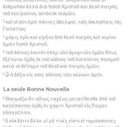
ἀνθρώπου ἀλλὰ διὰ Ἰησοῦ Χριστοῦ καὶ θεοῦ πατρὸς
τοῦ ἐγείραντος αὐτὸν ἐκ νεκρῶν,
2
καὶ οἱ σὺν ἐμοὶ πάντες ἀδελφοί, ταῖς ἐκκλησίαις τῆς
Γαλατίας·
3
χάρις ὑμῖν καὶ εἰρήνη ἀπὸ θεοῦ πατρὸς καὶ κυρίου
ἡμῶν Ἰησοῦ Χριστοῦ,
4
τοῦ δόντος ἑαυτὸν ὑπὲρ τῶν ἁμαρτιῶν ἡμῶν ὅπως
ἐξέληται ἡμᾶς ἐκ τοῦ αἰῶνος τοῦ ἐνεστῶτος πονηροῦ
κατὰ τὸ θέλημα τοῦ θεοῦ καὶ πατρὸς ἡμῶν,
5
ᾧ ἡ δόξα εἰς τοὺς αἰῶνας τῶν αἰώνων· ἀμήν.
La seule Bonne Nouvelle
6
Θαυμάζω ὅτι οὕτως ταχέως μετατίθεσθε ἀπὸ τοῦ
καλέσαντος ὑμᾶς ἐν χάριτι Χριστοῦ εἰς ἕτερον
εὐαγγέλιον,
7
ὃ οὐκ ἔστιν ἄλλο· εἰ μή τινές εἰσιν οἱ ταράσσοντες