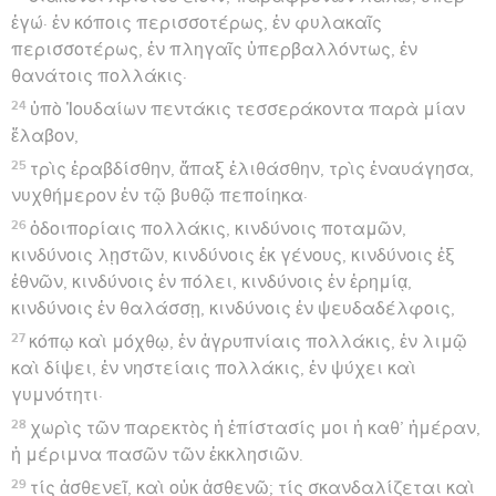
ἐγώ· ἐν κόποις περισσοτέρως, ἐν φυλακαῖς
περισσοτέρως, ἐν πληγαῖς ὑπερβαλλόντως, ἐν
θανάτοις πολλάκις·
24
ὑπὸ Ἰουδαίων πεντάκις τεσσεράκοντα παρὰ μίαν
ἔλαβον,
25
τρὶς ἐραβδίσθην, ἅπαξ ἐλιθάσθην, τρὶς ἐναυάγησα,
νυχθήμερον ἐν τῷ βυθῷ πεποίηκα·
26
ὁδοιπορίαις πολλάκις, κινδύνοις ποταμῶν,
κινδύνοις λῃστῶν, κινδύνοις ἐκ γένους, κινδύνοις ἐξ
ἐθνῶν, κινδύνοις ἐν πόλει, κινδύνοις ἐν ἐρημίᾳ,
κινδύνοις ἐν θαλάσσῃ, κινδύνοις ἐν ψευδαδέλφοις,
27
κόπῳ καὶ μόχθῳ, ἐν ἀγρυπνίαις πολλάκις, ἐν λιμῷ
καὶ δίψει, ἐν νηστείαις πολλάκις, ἐν ψύχει καὶ
γυμνότητι·
28
χωρὶς τῶν παρεκτὸς ἡ ἐπίστασίς μοι ἡ καθ’ ἡμέραν,
ἡ μέριμνα πασῶν τῶν ἐκκλησιῶν.
29
τίς ἀσθενεῖ, καὶ οὐκ ἀσθενῶ; τίς σκανδαλίζεται καὶ