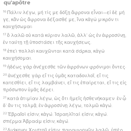
qu'apôtre
16
Πάλιν λέγω, μή τίς με δόξῃ ἄφρονα εἶναι—εἰ δὲ μή
γε, κἂν ὡς ἄφρονα δέξασθέ με, ἵνα κἀγὼ μικρόν τι
καυχήσωμαι·
17
ὃ λαλῶ οὐ κατὰ κύριον λαλῶ, ἀλλ’ ὡς ἐν ἀφροσύνῃ,
ἐν ταύτῃ τῇ ὑποστάσει τῆς καυχήσεως.
18
ἐπεὶ πολλοὶ καυχῶνται κατὰ σάρκα, κἀγὼ
καυχήσομαι.
19
ἡδέως γὰρ ἀνέχεσθε τῶν ἀφρόνων φρόνιμοι ὄντες·
20
ἀνέχεσθε γὰρ εἴ τις ὑμᾶς καταδουλοῖ, εἴ τις
κατεσθίει, εἴ τις λαμβάνει, εἴ τις ἐπαίρεται, εἴ τις εἰς
πρόσωπον ὑμᾶς δέρει.
21
κατὰ ἀτιμίαν λέγω, ὡς ὅτι ἡμεῖς ἠσθενήκαμεν· ἐν ᾧ
δ’ ἄν τις τολμᾷ, ἐν ἀφροσύνῃ λέγω, τολμῶ κἀγώ.
22
Ἑβραῖοί εἰσιν; κἀγώ. Ἰσραηλῖταί εἰσιν; κἀγώ.
σπέρμα Ἀβραάμ εἰσιν; κἀγώ.
23
διάκονοι Χριστοῦ εἰσιν; παραφρονῶν λαλῶ, ὑπὲρ