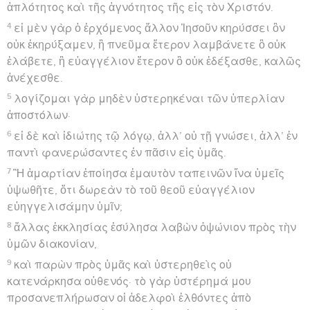
ἁπλότητος καὶ τῆς ἁγνότητος τῆς εἰς τὸν Χριστόν.
4
εἰ μὲν γὰρ ὁ ἐρχόμενος ἄλλον Ἰησοῦν κηρύσσει ὃν
οὐκ ἐκηρύξαμεν, ἢ πνεῦμα ἕτερον λαμβάνετε ὃ οὐκ
ἐλάβετε, ἢ εὐαγγέλιον ἕτερον ὃ οὐκ ἐδέξασθε, καλῶς
ἀνέχεσθε.
5
λογίζομαι γὰρ μηδὲν ὑστερηκέναι τῶν ὑπερλίαν
ἀποστόλων·
6
εἰ δὲ καὶ ἰδιώτης τῷ λόγῳ, ἀλλ’ οὐ τῇ γνώσει, ἀλλ’ ἐν
παντὶ φανερώσαντες ἐν πᾶσιν εἰς ὑμᾶς.
7
Ἢ ἁμαρτίαν ἐποίησα ἐμαυτὸν ταπεινῶν ἵνα ὑμεῖς
ὑψωθῆτε, ὅτι δωρεὰν τὸ τοῦ θεοῦ εὐαγγέλιον
εὐηγγελισάμην ὑμῖν;
8
ἄλλας ἐκκλησίας ἐσύλησα λαβὼν ὀψώνιον πρὸς τὴν
ὑμῶν διακονίαν,
9
καὶ παρὼν πρὸς ὑμᾶς καὶ ὑστερηθεὶς οὐ
κατενάρκησα οὐθενός· τὸ γὰρ ὑστέρημά μου
προσανεπλήρωσαν οἱ ἀδελφοὶ ἐλθόντες ἀπὸ