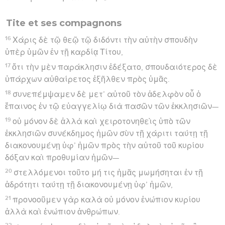
Tite et ses compagnons
16
Χάρις δὲ τῷ θεῷ τῷ διδόντι τὴν αὐτὴν σπουδὴν
ὑπὲρ ὑμῶν ἐν τῇ καρδίᾳ Τίτου,
17
ὅτι τὴν μὲν παράκλησιν ἐδέξατο, σπουδαιότερος δὲ
ὑπάρχων αὐθαίρετος ἐξῆλθεν πρὸς ὑμᾶς.
18
συνεπέμψαμεν δὲ μετ’ αὐτοῦ τὸν ἀδελφὸν οὗ ὁ
ἔπαινος ἐν τῷ εὐαγγελίῳ διὰ πασῶν τῶν ἐκκλησιῶν—
19
οὐ μόνον δὲ ἀλλὰ καὶ χειροτονηθεὶς ὑπὸ τῶν
ἐκκλησιῶν συνέκδημος ἡμῶν σὺν τῇ χάριτι ταύτῃ τῇ
διακονουμένῃ ὑφ’ ἡμῶν πρὸς τὴν αὐτοῦ τοῦ κυρίου
δόξαν καὶ προθυμίαν ἡμῶν—
20
στελλόμενοι τοῦτο μή τις ἡμᾶς μωμήσηται ἐν τῇ
ἁδρότητι ταύτῃ τῇ διακονουμένῃ ὑφ’ ἡμῶν,
21
προνοοῦμεν γὰρ καλὰ οὐ μόνον ἐνώπιον κυρίου
ἀλλὰ καὶ ἐνώπιον ἀνθρώπων.
22