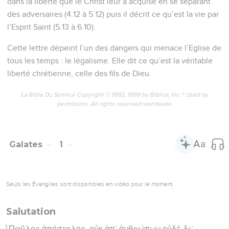
dans la liberté que le Christ leur a acquise en se séparant
des adversaires (4.12 à 5.12) puis il décrit ce qu’est la vie par
l’Esprit Saint (5.13 à 6.10).
Cette lettre dépeint l’un des dangers qui menace l’Eglise de
tous les temps : le légalisme. Elle dit ce qu’est la véritable
liberté chrétienne, celle des fils de Dieu.
La Bible Du Semeur Copyright © 1992, 1999 by Biblica, Inc.® Used by
permission. All rights reserved worldwide.
Galates
1
Seuls les Évangiles sont disponibles en vidéo pour le moment.
Salutation
1
Παῦλος ἀπόστολος, οὐκ ἀπ’ ἀνθρώπων οὐδὲ δι’