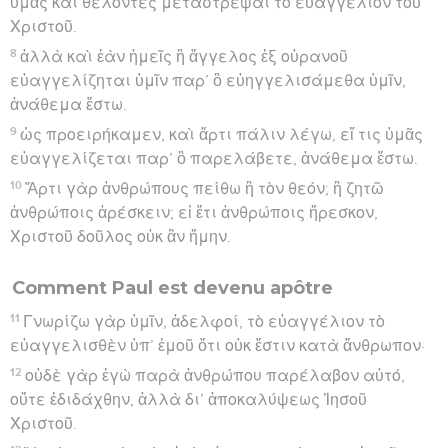
ὑμᾶς καὶ θέλοντες μεταστρέψαι τὸ εὐαγγέλιον τοῦ
Χριστοῦ.
8
ἀλλὰ καὶ ἐὰν ἡμεῖς ἢ ἄγγελος ἐξ οὐρανοῦ
εὐαγγελίζηται ὑμῖν παρ’ ὃ εὐηγγελισάμεθα ὑμῖν,
ἀνάθεμα ἔστω.
9
ὡς προειρήκαμεν, καὶ ἄρτι πάλιν λέγω, εἴ τις ὑμᾶς
εὐαγγελίζεται παρ’ ὃ παρελάβετε, ἀνάθεμα ἔστω.
10
Ἄρτι γὰρ ἀνθρώπους πείθω ἢ τὸν θεόν; ἢ ζητῶ
ἀνθρώποις ἀρέσκειν; εἰ ἔτι ἀνθρώποις ἤρεσκον,
Χριστοῦ δοῦλος οὐκ ἂν ἤμην.
Comment Paul est devenu apôtre
11
Γνωρίζω γὰρ ὑμῖν, ἀδελφοί, τὸ εὐαγγέλιον τὸ
εὐαγγελισθὲν ὑπ’ ἐμοῦ ὅτι οὐκ ἔστιν κατὰ ἄνθρωπον·
12
οὐδὲ γὰρ ἐγὼ παρὰ ἀνθρώπου παρέλαβον αὐτό,
οὔτε ἐδιδάχθην, ἀλλὰ δι’ ἀποκαλύψεως Ἰησοῦ
Χριστοῦ.