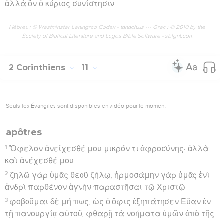
ἀλλὰ ὃν ὁ κύριος συνίστησιν.
Hébreu : © Westminster Leningrad Codex - tanach.us --- Grec : © 2010 by the
Society of Biblical Literature and Logos Bible Software - sblgnt.com
2 Corinthiens
11
Seuls les Évangiles sont disponibles en vidéo pour le moment.
apôtres
1
Ὄφελον ἀνείχεσθέ μου μικρόν τι ἀφροσύνης· ἀλλὰ
καὶ ἀνέχεσθέ μου.
2
ζηλῶ γὰρ ὑμᾶς θεοῦ ζήλῳ, ἡρμοσάμην γὰρ ὑμᾶς ἑνὶ
ἀνδρὶ παρθένον ἁγνὴν παραστῆσαι τῷ Χριστῷ·
3
φοβοῦμαι δὲ μή πως, ὡς ὁ ὄφις ἐξηπάτησεν Εὕαν ἐν
τῇ πανουργίᾳ αὐτοῦ, φθαρῇ τὰ νοήματα ὑμῶν ἀπὸ τῆς