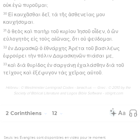
οὐκ ἐγὼ πυροῦμαι;
30
Εἰ καυχᾶσθαι δεῖ, τὰ τῆς ἀσθενείας μου
καυχήσομαι.
31
ὁ θεὸς καὶ πατὴρ τοῦ κυρίου Ἰησοῦ οἶδεν, ὁ ὢν
εὐλογητὸς εἰς τοὺς αἰῶνας, ὅτι οὐ ψεύδομαι.
32
ἐν Δαμασκῷ ὁ ἐθνάρχης Ἁρέτα τοῦ βασιλέως
ἐφρούρει τὴν πόλιν Δαμασκηνῶν πιάσαι με,
33
καὶ διὰ θυρίδος ἐν σαργάνῃ ἐχαλάσθην διὰ τοῦ
τείχους καὶ ἐξέφυγον τὰς χεῖρας αὐτοῦ.
Hébreu : © Westminster Leningrad Codex - tanach.us --- Grec : © 2010 by the
Society of Biblical Literature and Logos Bible Software - sblgnt.com
2 Corinthiens
12
Seuls les Évangiles sont disponibles en vidéo pour le moment.