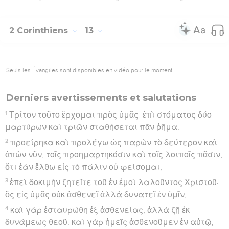
2 Corinthiens
13
Seuls les Évangiles sont disponibles en vidéo pour le moment.
Derniers avertissements et salutations
1
Τρίτον τοῦτο ἔρχομαι πρὸς ὑμᾶς· ἐπὶ στόματος δύο
μαρτύρων καὶ τριῶν σταθήσεται πᾶν ῥῆμα.
2
προείρηκα καὶ προλέγω ὡς παρὼν τὸ δεύτερον καὶ
ἀπὼν νῦν, τοῖς προημαρτηκόσιν καὶ τοῖς λοιποῖς πᾶσιν,
ὅτι ἐὰν ἔλθω εἰς τὸ πάλιν οὐ φείσομαι,
3
ἐπεὶ δοκιμὴν ζητεῖτε τοῦ ἐν ἐμοὶ λαλοῦντος Χριστοῦ·
ὃς εἰς ὑμᾶς οὐκ ἀσθενεῖ ἀλλὰ δυνατεῖ ἐν ὑμῖν,
4
καὶ γὰρ ἐσταυρώθη ἐξ ἀσθενείας, ἀλλὰ ζῇ ἐκ
δυνάμεως θεοῦ. καὶ γὰρ ἡμεῖς ἀσθενοῦμεν ἐν αὐτῷ,