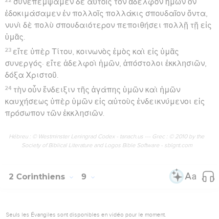
συνεπέμψαμεν δὲ αὐτοῖς τὸν ἀδελφὸν ἡμῶν ὃν
ἐδοκιμάσαμεν ἐν πολλοῖς πολλάκις σπουδαῖον ὄντα,
νυνὶ δὲ πολὺ σπουδαιότερον πεποιθήσει πολλῇ τῇ εἰς
ὑμᾶς.
23
εἴτε ὑπὲρ Τίτου, κοινωνὸς ἐμὸς καὶ εἰς ὑμᾶς
συνεργός· εἴτε ἀδελφοὶ ἡμῶν, ἀπόστολοι ἐκκλησιῶν,
δόξα Χριστοῦ.
24
τὴν οὖν ἔνδειξιν τῆς ἀγάπης ὑμῶν καὶ ἡμῶν
καυχήσεως ὑπὲρ ὑμῶν εἰς αὐτοὺς ἐνδεικνύμενοι εἰς
πρόσωπον τῶν ἐκκλησιῶν.
Hébreu : © Westminster Leningrad Codex - tanach.us --- Grec : © 2010 by the
Society of Biblical Literature and Logos Bible Software - sblgnt.com
2 Corinthiens
9
Seuls les Évangiles sont disponibles en vidéo pour le moment.