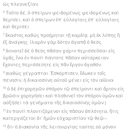
ὡς πλεονεξίαν.
6
Τοῦτο δέ, ὁ σπείρων φειδομένως φειδομένως καὶ
θερίσει, καὶ ὁ σπείρων ἐπ’ εὐλογίαις ἐπ’ εὐλογίαις
καὶ θερίσει.
7
ἕκαστος καθὼς προῄρηται τῇ καρδίᾳ, μὴ ἐκ λύπης ἢ
ἐξ ἀνάγκης· ἱλαρὸν γὰρ δότην ἀγαπᾷ ὁ θεός.
8
δυνατεῖ δὲ ὁ θεὸς πᾶσαν χάριν περισσεῦσαι εἰς
ὑμᾶς, ἵνα ἐν παντὶ πάντοτε πᾶσαν αὐτάρκειαν
ἔχοντες περισσεύητε εἰς πᾶν ἔργον ἀγαθόν·
9
(καθὼς γέγραπται· Ἐσκόρπισεν, ἔδωκεν τοῖς
πένησιν, ἡ δικαιοσύνη αὐτοῦ μένει εἰς τὸν αἰῶνα·
10
ὁ δὲ ἐπιχορηγῶν σπόρον τῷ σπείροντι καὶ ἄρτον εἰς
βρῶσιν χορηγήσει καὶ πληθυνεῖ τὸν σπόρον ὑμῶν καὶ
αὐξήσει τὰ γενήματα τῆς δικαιοσύνης ὑμῶν·)
11
ἐν παντὶ πλουτιζόμενοι εἰς πᾶσαν ἁπλότητα, ἥτις
κατεργάζεται δι’ ἡμῶν εὐχαριστίαν τῷ θεῷ—
12
ὅτι ἡ διακονία τῆς λειτουργίας ταύτης οὐ μόνον