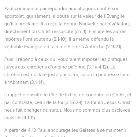
Paul commence par répondre aux attaques contre son
apostolat, qui sèment le doute sur la valeur de l’Evangile
qu’il a proclamé. Il a reçu la Bonne Nouvelle par révélation,
directement du Christ ressuscité (ch. 1). Ensuite les autres
*apôtres l’ont soutenu (2.1-10). Il a même défendu le
véritable Evangile en face de Pierre à Antioche (2.11-21).
Puis il répond à ceux qui voudraient imposer les pratiques
juives aux chrétiens d’origine païenne (3.1 à 4.12). Le
chrétien est déclaré juste par la foi, selon la promesse faite
à *Abraham (3.1-14).
Il rappelle ensuite le rôle de la Loi, de conduire au Christ, et
par contraste, celui de la foi (3.15-29). La foi en Jésus-Christ
nous fait changer de statut. Nous ne sommes plus esclaves
mais fils (4.1-11).
A partir de 4.12 Paul encourage les Galates à se maintenir