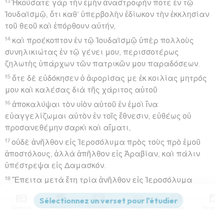
13
Ἠκούσατε γὰρ τὴν ἐμὴν ἀναστροφήν ποτε ἐν τῷ
Ἰουδαϊσμῷ, ὅτι καθ’ ὑπερβολὴν ἐδίωκον τὴν ἐκκλησίαν
τοῦ θεοῦ καὶ ἐπόρθουν αὐτήν,
14
καὶ προέκοπτον ἐν τῷ Ἰουδαϊσμῷ ὑπὲρ πολλοὺς
συνηλικιώτας ἐν τῷ γένει μου, περισσοτέρως
ζηλωτὴς ὑπάρχων τῶν πατρικῶν μου παραδόσεων.
15
ὅτε δὲ εὐδόκησεν ὁ ἀφορίσας με ἐκ κοιλίας μητρός
μου καὶ καλέσας διὰ τῆς χάριτος αὐτοῦ
16
ἀποκαλύψαι τὸν υἱὸν αὐτοῦ ἐν ἐμοὶ ἵνα
εὐαγγελίζωμαι αὐτὸν ἐν τοῖς ἔθνεσιν, εὐθέως οὐ
προσανεθέμην σαρκὶ καὶ αἵματι,
17
οὐδὲ ἀνῆλθον εἰς Ἱεροσόλυμα πρὸς τοὺς πρὸ ἐμοῦ
ἀποστόλους, ἀλλὰ ἀπῆλθον εἰς Ἀραβίαν, καὶ πάλιν
ὑπέστρεψα εἰς Δαμασκόν.
18
Ἔπειτα μετὰ ἔτη τρία ἀνῆλθον εἰς Ἱεροσόλυμα
ἱστορῆσαι Κηφᾶν, καὶ ἐπέμεινα πρὸς αὐτὸν ἡμέρας
δεκαπέντε·
Contenus
Versions
Commentaires
Strong
Dictionnaire
19