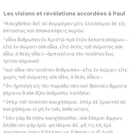
Les visions et révélations accordées à Paul
1
Καυχᾶσθαι δεῖ· οὐ συμφέρον μέν, ἐλεύσομαι δὲ εἰς
ὀπτασίας καὶ ἀποκαλύψεις κυρίου.
2
οἶδα ἄνθρωπον ἐν Χριστῷ πρὸ ἐτῶν δεκατεσσάρων—
εἴτε ἐν σώματι οὐκ οἶδα, εἴτε ἐκτὸς τοῦ σώματος οὐκ
οἶδα, ὁ θεὸς οἶδεν—ἁρπαγέντα τὸν τοιοῦτον ἕως
τρίτου οὐρανοῦ.
3
καὶ οἶδα τὸν τοιοῦτον ἄνθρωπον—εἴτε ἐν σώματι εἴτε
χωρὶς τοῦ σώματος οὐκ οἶδα, ὁ θεὸς οἶδεν—
4
ὅτι ἡρπάγη εἰς τὸν παράδεισον καὶ ἤκουσεν ἄρρητα
ῥήματα ἃ οὐκ ἐξὸν ἀνθρώπῳ λαλῆσαι.
5
ὑπὲρ τοῦ τοιούτου καυχήσομαι, ὑπὲρ δὲ ἐμαυτοῦ οὐ
καυχήσομαι εἰ μὴ ἐν ταῖς ἀσθενείαις.
6
ἐὰν γὰρ θελήσω καυχήσασθαι, οὐκ ἔσομαι ἄφρων,
ἀλήθειαν γὰρ ἐρῶ· φείδομαι δέ, μή τις εἰς ἐμὲ
λογίσηται ὑπὲρ ὃ βλέπει με ἢ ἀκούει τι ἐξ ἐμοῦ,