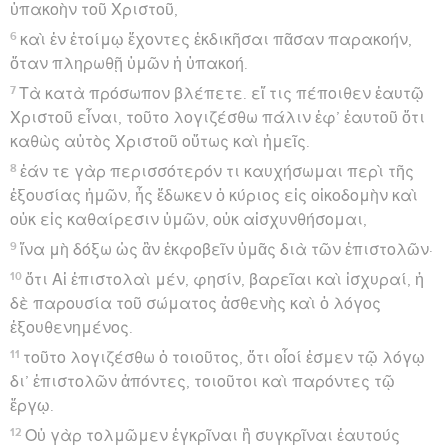
ὑπακοὴν τοῦ Χριστοῦ,
6
καὶ ἐν ἑτοίμῳ ἔχοντες ἐκδικῆσαι πᾶσαν παρακοήν,
ὅταν πληρωθῇ ὑμῶν ἡ ὑπακοή.
7
Τὰ κατὰ πρόσωπον βλέπετε. εἴ τις πέποιθεν ἑαυτῷ
Χριστοῦ εἶναι, τοῦτο λογιζέσθω πάλιν ἐφ’ ἑαυτοῦ ὅτι
καθὼς αὐτὸς Χριστοῦ οὕτως καὶ ἡμεῖς.
8
ἐάν τε γὰρ περισσότερόν τι καυχήσωμαι περὶ τῆς
ἐξουσίας ἡμῶν, ἧς ἔδωκεν ὁ κύριος εἰς οἰκοδομὴν καὶ
οὐκ εἰς καθαίρεσιν ὑμῶν, οὐκ αἰσχυνθήσομαι,
9
ἵνα μὴ δόξω ὡς ἂν ἐκφοβεῖν ὑμᾶς διὰ τῶν ἐπιστολῶν·
10
ὅτι Αἱ ἐπιστολαὶ μέν, φησίν, βαρεῖαι καὶ ἰσχυραί, ἡ
δὲ παρουσία τοῦ σώματος ἀσθενὴς καὶ ὁ λόγος
ἐξουθενημένος.
11
τοῦτο λογιζέσθω ὁ τοιοῦτος, ὅτι οἷοί ἐσμεν τῷ λόγῳ
δι’ ἐπιστολῶν ἀπόντες, τοιοῦτοι καὶ παρόντες τῷ
ἔργῳ.
12
Οὐ γὰρ τολμῶμεν ἐγκρῖναι ἢ συγκρῖναι ἑαυτούς