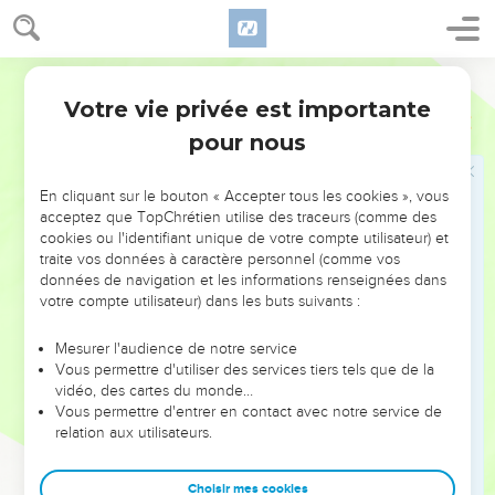
κατειργάσατο ὑμῖν σπουδήν, ἀλλὰ ἀπολογίαν, ἀλλὰ
ἀγανάκτησιν, ἀλλὰ φόβον, ἀλλὰ ἐπιπόθησιν, ἀλλὰ
ζῆλον, ἀλλὰ ἐκδίκησιν· ἐν παντὶ συνεστήσατε ἑαυτοὺς
Hébreu / Grec - Texte original
ἁγνοὺς εἶναι τῷ πράγματι.
Votre vie privée est importante
2 Corinthiens
7
12
ἄρα εἰ καὶ ἔγραψα ὑμῖν, οὐχ ἕνεκεν τοῦ
pour nous
ἀδικήσαντος, οὐδὲ ἕνεκεν τοῦ ἀδικηθέντος, ἀλλ’
1ἕνεκεν τοῦ φανερωθῆναι τὴν σπουδὴν ὑμῶν τὴν ὑπὲρ
En cliquant sur le bouton « Accepter tous les cookies », vous
ἡμῶν πρὸς ὑμᾶς ἐνώπιον τοῦ θεοῦ.
acceptez que TopChrétien utilise des traceurs (comme des
13
διὰ τοῦτο παρακεκλήμεθα. Ἐπὶ δὲ τῇ παρακλήσει
cookies ou l'identifiant unique de votre compte utilisateur) et
traite vos données à caractère personnel (comme vos
ἡμῶν περισσοτέρως μᾶλλον ἐχάρημεν ἐπὶ τῇ χαρᾷ
données de navigation et les informations renseignées dans
Τίτου, ὅτι ἀναπέπαυται τὸ πνεῦμα αὐτοῦ ἀπὸ πάντων
votre compte utilisateur) dans les buts suivants :
ὑμῶν·
14
ὅτι εἴ τι αὐτῷ ὑπὲρ ὑμῶν κεκαύχημαι, οὐ
Mesurer l'audience de notre service
Vous permettre d'utiliser des services tiers tels que de la
κατῃσχύνθην, ἀλλ’ ὡς πάντα ἐν ἀληθείᾳ ἐλαλήσαμεν
vidéo, des cartes du monde…
ὑμῖν, οὕτως καὶ ἡ καύχησις ἡμῶν ἡ ἐπὶ Τίτου ἀλήθεια
Vous permettre d'entrer en contact avec notre service de
ἐγενήθη.
relation aux utilisateurs.
15
καὶ τὰ σπλάγχνα αὐτοῦ περισσοτέρως εἰς ὑμᾶς
ἐστιν ἀναμιμνῃσκομένου τὴν πάντων ὑμῶν ὑπακοήν,
Choisir mes cookies