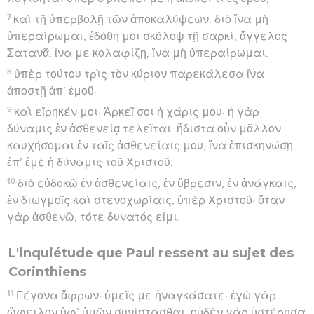
7
καὶ τῇ ὑπερβολῇ τῶν ἀποκαλύψεων. διὸ ἵνα μὴ
ὑπεραίρωμαι, ἐδόθη μοι σκόλοψ τῇ σαρκί, ἄγγελος
Σατανᾶ, ἵνα με κολαφίζῃ, ἵνα μὴ ὑπεραίρωμαι.
8
ὑπὲρ τούτου τρὶς τὸν κύριον παρεκάλεσα ἵνα
ἀποστῇ ἀπ’ ἐμοῦ·
9
καὶ εἴρηκέν μοι· Ἀρκεῖ σοι ἡ χάρις μου· ἡ γὰρ
δύναμις ἐν ἀσθενείᾳ τελεῖται. ἥδιστα οὖν μᾶλλον
καυχήσομαι ἐν ταῖς ἀσθενείαις μου, ἵνα ἐπισκηνώσῃ
ἐπ’ ἐμὲ ἡ δύναμις τοῦ Χριστοῦ.
10
διὸ εὐδοκῶ ἐν ἀσθενείαις, ἐν ὕβρεσιν, ἐν ἀνάγκαις,
ἐν διωγμοῖς καὶ στενοχωρίαις, ὑπὲρ Χριστοῦ· ὅταν
γὰρ ἀσθενῶ, τότε δυνατός εἰμι.
L'inquiétude que Paul ressent au sujet des
Corinthiens
11
Γέγονα ἄφρων· ὑμεῖς με ἠναγκάσατε· ἐγὼ γὰρ
ὤφειλον ὑφ’ ὑμῶν συνίστασθαι. οὐδὲν γὰρ ὑστέρησα