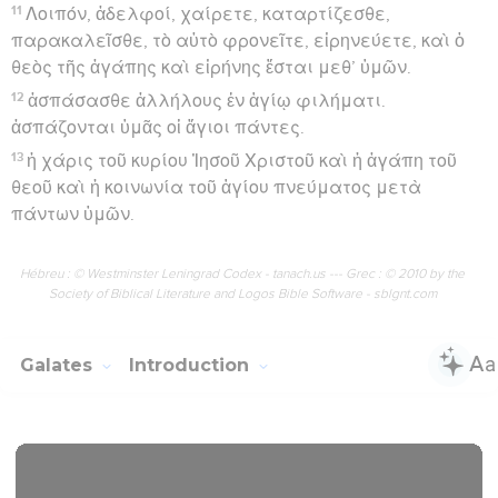
11
Λοιπόν, ἀδελφοί, χαίρετε, καταρτίζεσθε,
παρακαλεῖσθε, τὸ αὐτὸ φρονεῖτε, εἰρηνεύετε, καὶ ὁ
θεὸς τῆς ἀγάπης καὶ εἰρήνης ἔσται μεθ’ ὑμῶν.
12
ἀσπάσασθε ἀλλήλους ἐν ἁγίῳ φιλήματι.
ἀσπάζονται ὑμᾶς οἱ ἅγιοι πάντες.
13
ἡ χάρις τοῦ κυρίου Ἰησοῦ Χριστοῦ καὶ ἡ ἀγάπη τοῦ
θεοῦ καὶ ἡ κοινωνία τοῦ ἁγίου πνεύματος μετὰ
πάντων ὑμῶν.
Hébreu : © Westminster Leningrad Codex - tanach.us --- Grec : © 2010 by the
Society of Biblical Literature and Logos Bible Software - sblgnt.com
Galates
Introduction