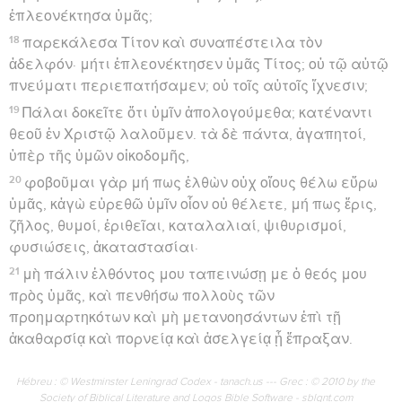
ἐπλεονέκτησα ὑμᾶς;
18
παρεκάλεσα Τίτον καὶ συναπέστειλα τὸν
ἀδελφόν· μήτι ἐπλεονέκτησεν ὑμᾶς Τίτος; οὐ τῷ αὐτῷ
πνεύματι περιεπατήσαμεν; οὐ τοῖς αὐτοῖς ἴχνεσιν;
19
Πάλαι δοκεῖτε ὅτι ὑμῖν ἀπολογούμεθα; κατέναντι
θεοῦ ἐν Χριστῷ λαλοῦμεν. τὰ δὲ πάντα, ἀγαπητοί,
ὑπὲρ τῆς ὑμῶν οἰκοδομῆς,
20
φοβοῦμαι γὰρ μή πως ἐλθὼν οὐχ οἵους θέλω εὕρω
ὑμᾶς, κἀγὼ εὑρεθῶ ὑμῖν οἷον οὐ θέλετε, μή πως ἔρις,
ζῆλος, θυμοί, ἐριθεῖαι, καταλαλιαί, ψιθυρισμοί,
φυσιώσεις, ἀκαταστασίαι·
21
μὴ πάλιν ἐλθόντος μου ταπεινώσῃ με ὁ θεός μου
πρὸς ὑμᾶς, καὶ πενθήσω πολλοὺς τῶν
προημαρτηκότων καὶ μὴ μετανοησάντων ἐπὶ τῇ
ἀκαθαρσίᾳ καὶ πορνείᾳ καὶ ἀσελγείᾳ ᾗ ἔπραξαν.
Hébreu : © Westminster Leningrad Codex - tanach.us --- Grec : © 2010 by the
Society of Biblical Literature and Logos Bible Software - sblgnt.com