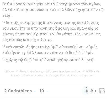
ἐστὶν προσαναπληροῦσα τὰ ὑστερήματα τῶν ἁγίων,
ἀλλὰ καὶ περισσεύουσα διὰ πολλῶν εὐχαριστιῶν τῷ
θεῷ—
13
διὰ τῆς δοκιμῆς τῆς διακονίας ταύτης δοξάζοντες
τὸν θεὸν ἐπὶ τῇ ὑποταγῇ τῆς ὁμολογίας ὑμῶν εἰς τὸ
εὐαγγέλιον τοῦ Χριστοῦ καὶ ἁπλότητι τῆς κοινωνίας
εἰς αὐτοὺς καὶ εἰς πάντας,
14
καὶ αὐτῶν δεήσει ὑπὲρ ὑμῶν ἐπιποθούντων ὑμᾶς
διὰ τὴν ὑπερβάλλουσαν χάριν τοῦ θεοῦ ἐφ’ ὑμῖν.
15
χάρις τῷ θεῷ ἐπὶ τῇ ἀνεκδιηγήτῳ αὐτοῦ δωρεᾷ.
Hébreu : © Westminster Leningrad Codex - tanach.us --- Grec : © 2010 by the
Society of Biblical Literature and Logos Bible Software - sblgnt.com
2 Corinthiens
10