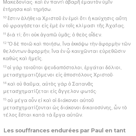
Μακεδονίας· καὶ ἐν παντὶ ἀβαρῆ ἐμαυτὸν ὑμῖν
ἐτήρησα καὶ τηρήσω.
10
ἔστιν ἀλήθεια Χριστοῦ ἐν ἐμοὶ ὅτι ἡ καύχησις αὕτη
οὐ φραγήσεται εἰς ἐμὲ ἐν τοῖς κλίμασι τῆς Ἀχαΐας.
11
διὰ τί; ὅτι οὐκ ἀγαπῶ ὑμᾶς; ὁ θεὸς οἶδεν.
12
Ὃ δὲ ποιῶ καὶ ποιήσω, ἵνα ἐκκόψω τὴν ἀφορμὴν τῶν
θελόντων ἀφορμήν, ἵνα ἐν ᾧ καυχῶνται εὑρεθῶσιν
καθὼς καὶ ἡμεῖς.
13
οἱ γὰρ τοιοῦτοι ψευδαπόστολοι, ἐργάται δόλιοι,
μετασχηματιζόμενοι εἰς ἀποστόλους Χριστοῦ·
14
καὶ οὐ θαῦμα, αὐτὸς γὰρ ὁ Σατανᾶς
μετασχηματίζεται εἰς ἄγγελον φωτός·
15
οὐ μέγα οὖν εἰ καὶ οἱ διάκονοι αὐτοῦ
μετασχηματίζονται ὡς διάκονοι δικαιοσύνης, ὧν τὸ
τέλος ἔσται κατὰ τὰ ἔργα αὐτῶν.
Les souffrances endurées par Paul en tant