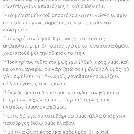
τῶν ὑπερλίαν ἀποστόλων, εἰ καὶ οὐδέν εἰμι·
12
τὰ μὲν σημεῖα τοῦ ἀποστόλου κατειργάσθη ἐν ὑμῖν
ἐν πάσῃ ὑπομονῇ, σημείοις τε καὶ τέρασιν καὶ
δυνάμεσιν.
13
τί γάρ ἐστιν ὃ ἡσσώθητε ὑπὲρ τὰς λοιπὰς
ἐκκλησίας, εἰ μὴ ὅτι αὐτὸς ἐγὼ οὐ κατενάρκησα ὑμῶν;
χαρίσασθέ μοι τὴν ἀδικίαν ταύτην.
14
Ἰδοὺ τρίτον τοῦτο ἑτοίμως ἔχω ἐλθεῖν πρὸς ὑμᾶς, καὶ
οὐ καταναρκήσω· οὐ γὰρ ζητῶ τὰ ὑμῶν ἀλλὰ ὑμᾶς, οὐ
γὰρ ὀφείλει τὰ τέκνα τοῖς γονεῦσιν θησαυρίζειν,
ἀλλὰ οἱ γονεῖς τοῖς τέκνοις.
15
ἐγὼ δὲ ἥδιστα δαπανήσω καὶ ἐκδαπανηθήσομαι
ὑπὲρ τῶν ψυχῶν ὑμῶν. εἰ περισσοτέρως ὑμᾶς
ἀγαπῶν, ἧσσον ἀγαπῶμαι;
16
ἔστω δέ, ἐγὼ οὐ κατεβάρησα ὑμᾶς· ἀλλὰ ὑπάρχων
πανοῦργος δόλῳ ὑμᾶς ἔλαβον.
17
μή τινα ὧν ἀπέσταλκα πρὸς ὑμᾶς, δι’ αὐτοῦ