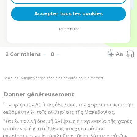
ὡς μετὰ φόβου καὶ τρόμου ἐδέξασθε αὐτόν.
Accepter tous les cookies
16
χαίρω ὅτι ἐν παντὶ θαρρῶ ἐν ὑμῖν.
Hébreu : © Westminster Leningrad Codex - tanach.us --- Grec : © 2010 by the
Tout refuser
Society of Biblical Literature and Logos Bible Software - sblgnt.com
2 Corinthiens
8
Seuls les Évangiles sont disponibles en vidéo pour le moment.
Donner généreusement
1
Γνωρίζομεν δὲ ὑμῖν, ἀδελφοί, τὴν χάριν τοῦ θεοῦ τὴν
δεδομένην ἐν ταῖς ἐκκλησίαις τῆς Μακεδονίας,
2
ὅτι ἐν πολλῇ δοκιμῇ θλίψεως ἡ περισσεία τῆς χαρᾶς
αὐτῶν καὶ ἡ κατὰ βάθους πτωχεία αὐτῶν
ἐπερίσσευσεν εἰς τὸ πλοῦτος τῆς ἁπλότητος αὐτῶν·