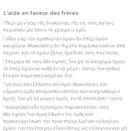
L'aide en faveur des frères
1
Περὶ μὲν γὰρ τῆς διακονίας τῆς εἰς τοὺς ἁγίους
περισσόν μοί ἐστιν τὸ γράφειν ὑμῖν,
2
οἶδα γὰρ τὴν προθυμίαν ὑμῶν ἣν ὑπὲρ ὑμῶν
καυχῶμαι Μακεδόσιν ὅτι Ἀχαΐα παρεσκεύασται ἀπὸ
πέρυσι, καὶ τὸ ὑμῶν ζῆλος ἠρέθισε τοὺς πλείονας.
3
ἔπεμψα δὲ τοὺς ἀδελφούς, ἵνα μὴ τὸ καύχημα ἡμῶν
τὸ ὑπὲρ ὑμῶν κενωθῇ ἐν τῷ μέρει τούτῳ, ἵνα καθὼς
ἔλεγον παρεσκευασμένοι ἦτε,
4
μή πως ἐὰν ἔλθωσιν σὺν ἐμοὶ Μακεδόνες καὶ
εὕρωσιν ὑμᾶς ἀπαρασκευάστους καταισχυνθῶμεν
ἡμεῖς, ἵνα μὴ λέγωμεν ὑμεῖς, ἐν τῇ ὑποστάσει ταύτῃ.
5
ἀναγκαῖον οὖν ἡγησάμην παρακαλέσαι τοὺς
ἀδελφοὺς ἵνα προέλθωσιν εἰς ὑμᾶς καὶ
προκαταρτίσωσι τὴν προεπηγγελμένην εὐλογίαν
ὑμῶν, ταύτην ἑτοίμην εἶναι οὕτως ὡς εὐλογίαν καὶ μὴ