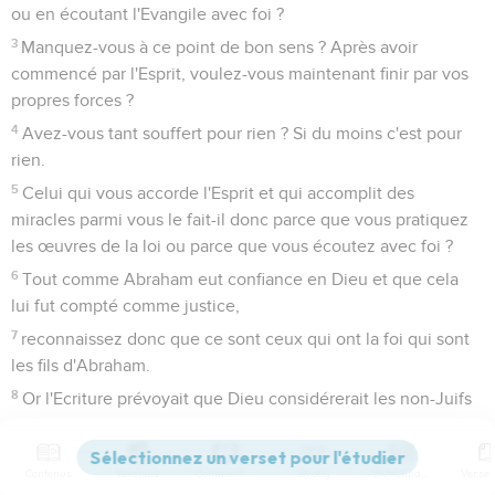
ou en écoutant l'Evangile avec foi ?
3
Manquez-vous à ce point de bon sens ? Après avoir
commencé par l'Esprit, voulez-vous maintenant finir par vos
propres forces ?
4
Avez-vous tant souffert pour rien ? Si du moins c'est pour
rien.
5
Celui qui vous accorde l'Esprit et qui accomplit des
miracles parmi vous le fait-il donc parce que vous pratiquez
les œuvres de la loi ou parce que vous écoutez avec foi ?
6
Tout comme Abraham eut confiance en Dieu et que cela
lui fut compté comme justice,
7
reconnaissez donc que ce sont ceux qui ont la foi qui sont
les fils d'Abraham.
8
Or l'Ecriture prévoyait que Dieu considérerait les non-Juifs
comme justes sur la base de la foi, et elle a d'avance
annoncé cette bonne nouvelle à Abraham : Toutes les
Contenus
Versions
Commentaires
Strong
Dictionnaire
nations seront bénies en toi !