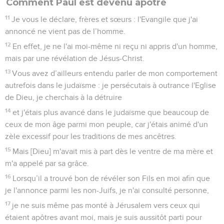
Comment Paul est devenu apôtre
11
Je vous le déclare, frères et sœurs : l'Evangile que j'ai
annoncé ne vient pas de l’homme.
12
En effet, je ne l'ai moi-même ni reçu ni appris d'un homme,
mais par une révélation de Jésus-Christ.
13
Vous avez d’ailleurs entendu parler de mon comportement
autrefois dans le judaïsme : je persécutais à outrance l'Eglise
de Dieu, je cherchais à la détruire
14
et j'étais plus avancé dans le judaïsme que beaucoup de
ceux de mon âge parmi mon peuple, car j'étais animé d'un
zèle excessif pour les traditions de mes ancêtres.
15
Mais [Dieu] m'avait mis à part dès le ventre de ma mère et
m'a appelé par sa grâce.
16
Lorsqu’il a trouvé bon de révéler son Fils en moi afin que
je l'annonce parmi les non-Juifs, je n'ai consulté personne,
17
je ne suis même pas monté à Jérusalem vers ceux qui
étaient apôtres avant moi, mais je suis aussitôt parti pour