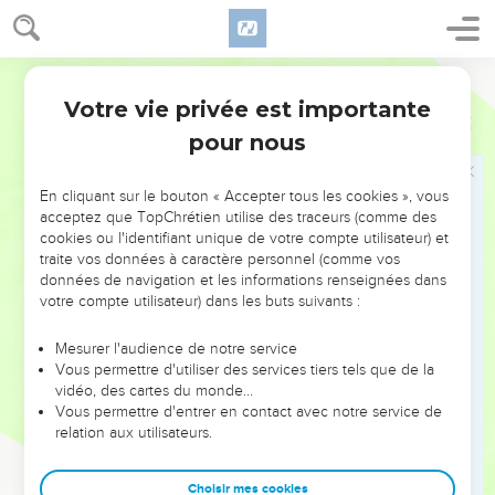
possédiez toujours à tout point de vue de quoi satisfaire à
tous vos besoins et que vous ayez encore en abondance
pour toute œuvre bonne,
Segond 21
9
comme il est écrit : Il a distribué ses bienfaits, il a donné
Votre vie privée est importante
2 Corinthiens
9
aux pauvres ; sa justice subsiste à toujours.
pour nous
10
Que celui qui fournit de la semence au semeur et du pain
pour sa nourriture vous fournisse et vous multiplie la
En cliquant sur le bouton « Accepter tous les cookies », vous
semence, et qu'il augmente les fruits de votre justice.
acceptez que TopChrétien utilise des traceurs (comme des
cookies ou l'identifiant unique de votre compte utilisateur) et
11
Ainsi vous serez enrichis à tout point de vue pour toutes
traite vos données à caractère personnel (comme vos
sortes d’actes de générosité qui, par notre intermédiaire,
données de navigation et les informations renseignées dans
feront monter des prières de reconnaissance vers Dieu.
votre compte utilisateur) dans les buts suivants :
12
En effet, le service de cette collecte ne pourvoit pas
Mesurer l'audience de notre service
seulement aux besoins des saints, il fait aussi abonder les
Vous permettre d'utiliser des services tiers tels que de la
prières de reconnaissance envers Dieu.
vidéo, des cartes du monde…
Vous permettre d'entrer en contact avec notre service de
13
A travers l’expérience qu’ils font de ce service, ils
relation aux utilisateurs.
célèbrent la gloire de Dieu à cause de l’obéissance dont
vous faites preuve dans votre adhésion à l'Evangile de Christ
Choisir mes cookies