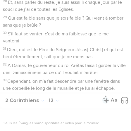
28
Et, sans parler du reste, je suis assailli chaque jour par le
souci que j’ai de toutes les Eglises.
29
Qui est faible sans que je sois faible ? Qui vient à tomber
sans que je brûle ?
30
S'il faut se vanter, c'est de ma faiblesse que je me
vanterai !
31
Dieu, qui est le Père du Seigneur Jésus[-Christ] et qui est
béni éternellement, sait que je ne mens pas.
32
A Damas, le gouverneur du roi Arétas faisait garder la ville
des Damascéniens parce qu’il voulait m'arrêter.
33
Cependant, on m'a fait descendre par une fenêtre dans
une corbeille le long de la muraille et je lui ai échappé.
2 Corinthiens
12
Seuls les Évangiles sont disponibles en vidéo pour le moment.