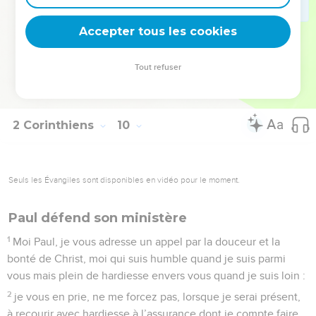
et de votre générosité dans la solidarité avec eux et avec
tous.
Accepter tous les cookies
14
Et ils prient pour vous parce qu'ils ont une vive affection
pour vous, à cause de la grâce surabondante que Dieu vous
Tout refuser
a faite.
15
Que Dieu soit remercié pour son don incomparable !
2 Corinthiens
10
Seuls les Évangiles sont disponibles en vidéo pour le moment.
Paul défend son ministère
1
Moi Paul, je vous adresse un appel par la douceur et la
bonté de Christ, moi qui suis humble quand je suis parmi
vous mais plein de hardiesse envers vous quand je suis loin :
2
je vous en prie, ne me forcez pas, lorsque je serai présent,
à recourir avec hardiesse à l’assurance dont je compte faire