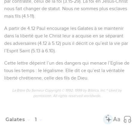
par contraste, celui de la foi (3.15-29). La foi en Jésus-Christ
nous fait changer de statut. Nous ne sommes plus esclaves
mais fils (4.1-11).
A partir de 4.12 Paul encourage les Galates à se maintenir
dans la liberté que le Christ leur a acquise en se séparant
des adversaires (4.12 à 5.12) puis il décrit ce qu’est la vie par
l’Esprit Saint (5.13 à 6.10).
Cette lettre dépeint l’un des dangers qui menace l’Eglise de
tous les temps : le légalisme. Elle dit ce qu’est la véritable
liberté chrétienne, celle des fils de Dieu.
La Bible Du Semeur Copyright © 1992, 1999 by Biblica, Inc.® Used by
permission. All rights reserved worldwide.
Galates
1