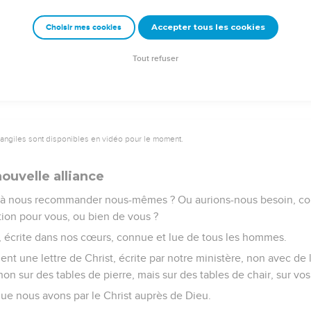
ant Dieu et en Christ que nous parlons.
Accepter tous les cookies
Choisir mes cookies
e – Bibli’O, 1978, avec autorisation. Pour vous procurer une Bible imprimée, rendez-vo
Tout refuser
vangiles sont disponibles en vidéo pour le moment.
nouvelle alliance
 nous recommander nous-mêmes ? Ou aurions-nous besoin, c
ion pour vous, ou bien de vous ?
e, écrite dans nos cœurs, connue et lue de tous les hommes.
t une lettre de Christ, écrite par notre ministère, non avec de 
 non sur des tables de pierre, mais sur des tables de chair, sur vo
que nous avons par le Christ auprès de Dieu.