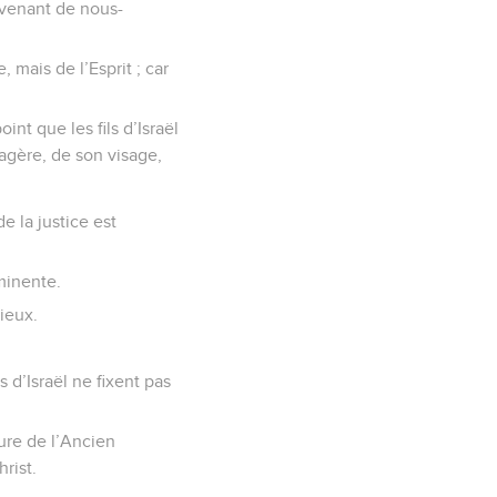
venant de nous-
, mais de l’Esprit ; car
int que les fils d’Israël
sagère, de son visage,
e la justice est
éminente.
rieux.
 d’Israël ne fixent pas
ture de l’Ancien
rist.