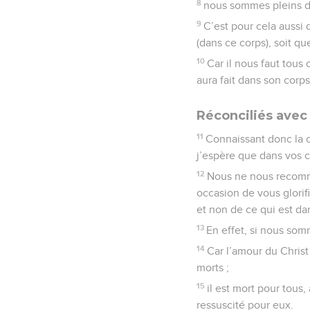
8
nous sommes pleins d
9
C’est pour cela aussi
(dans ce corps), soit qu
10
Car il nous faut tous 
aura fait dans son corps
Réconciliés avec 
11
Connaissant donc la 
j’espère que dans vos 
12
Nous ne nous recomm
occasion de vous glorif
et non de ce qui est da
13
En effet, si nous som
14
Car l’amour du Christ
morts ;
15
il est mort pour tous
ressuscité pour eux.