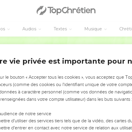
e vous en présence de Christ,
 à Satan l’avantage sur nous, car nous n’ignorons pas ses dessein
Paul à Troas
éos
Audios
Textes
Musique
Chrét
 à Troas pour l’Évangile du Christ, bien que le Seigneur m’y ait 
Segond 1978 (Colombe)
os, parce que je n’ai pas trouvé Tite, mon frère ;
d’eux et suis parti pour la Macédoine.
re vie privée est importante pour 
sus-Christ
sur le bouton « Accepter tous les cookies », vous acceptez que T
s) à Dieu, qui nous fait toujours triompher en Christ, et qui par 
traceurs (comme des cookies ou l'identifiant unique de votre compte 
nce !
s données à caractère personnel (comme vos données de navigatio
t, pour Dieu le parfum de Christ, parmi ceux qui sont sauvés et
 renseignées dans votre compte utilisateur) dans les buts suivants 
 mort, qui mène à la mort ; aux autres, une odeur de vie, qui mèn
audience de notre service
es ?
ttre d'utiliser des services tiers tels que de la vidéo, des cartes
ttre d'entrer en contact avec notre service de relation aux utilisat
s, comme plusieurs, des falsificateurs de la parole de Dieu, c’es