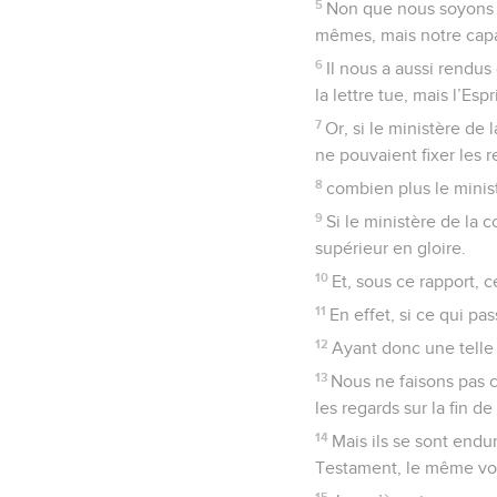
5
Non que nous soyons
mêmes, mais notre capa
6
Il nous a aussi rendus 
la lettre tue, mais l’Espri
7
Or, si le ministère de 
ne pouvaient fixer les r
8
combien plus le ministè
9
Si le ministère de la c
supérieur en gloire.
10
Et, sous ce rapport, c
11
En effet, si ce qui pa
12
Ayant donc une telle
13
Nous ne faisons pas c
les regards sur la fin de
14
Mais ils se sont endur
Testament, le même voil
15