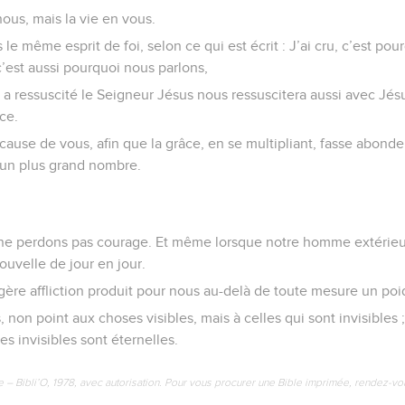
nous, mais la vie en vous.
 même esprit de foi, selon ce qui est écrit : J’ai cru, c’est pourq
c’est aussi pourquoi nous parlons,
 a ressuscité le Seigneur Jésus nous ressuscitera aussi avec Jésu
ce.
 cause de vous, afin que la grâce, en se multipliant, fasse abonder
’un plus grand nombre.
ne perdons pas courage. Et même lorsque notre homme extérieur 
uvelle de jour en jour.
re affliction produit pour nous au-delà de toute mesure un poid
non point aux choses visibles, mais à celles qui sont invisibles ;
s invisibles sont éternelles.
e – Bibli’O, 1978, avec autorisation. Pour vous procurer une Bible imprimée, rendez-vo