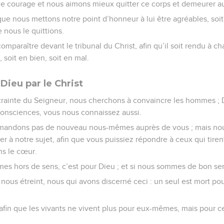
e courage et nous aimons mieux quitter ce corps et demeurer a
 que nous mettons notre point d’honneur à lui être agréables, so
e nous le quittions.
comparaître devant le tribunal du Christ, afin qu’il soit rendu à c
, soit en bien, soit en mal.
Dieu par le Christ
crainte du Seigneur, nous cherchons à convaincre les hommes ; 
consciences, vous nous connaissez aussi.
andons pas de nouveau nous-mêmes auprès de vous ; mais no
ier à notre sujet, afin que vous puissiez répondre à ceux qui tire
ns le cœur.
mes hors de sens, c’est pour Dieu ; et si nous sommes de bon sen
 nous étreint, nous qui avons discerné ceci : un seul est mort po
, afin que les vivants ne vivent plus pour eux-mêmes, mais pour ce