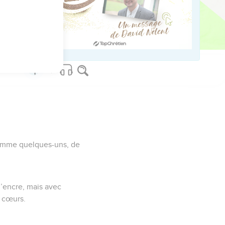
us sur www.editionsbiblio.fr
omme quelques-uns, de
l’encre, mais avec
s cœurs.