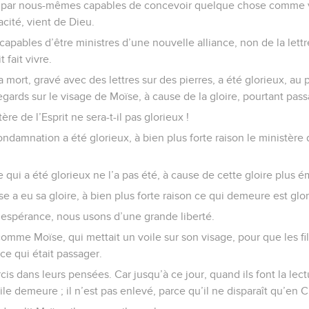
 par nous-mêmes capables de concevoir quelque chose comme 
cité, vient de Dieu.
capables d’être ministres d’une nouvelle alliance, non de la lettre
t fait vivre.
la mort, gravé avec des lettres sur des pierres, a été glorieux, au po
egards sur le visage de Moïse, à cause de la gloire, pourtant pas
re de l’Esprit ne sera-t-il pas glorieux !
ondamnation a été glorieux, à bien plus forte raison le ministère d
e qui a été glorieux ne l’a pas été, à cause de cette gloire plus 
sse a eu sa gloire, à bien plus forte raison ce qui demeure est glo
 espérance, nous usons d’une grande liberté.
omme Moïse, qui mettait un voile sur son visage, pour que les fils
 ce qui était passager.
cis dans leurs pensées. Car jusqu’à ce jour, quand ils font la lec
e demeure ; il n’est pas enlevé, parce qu’il ne disparaît qu’en Ch