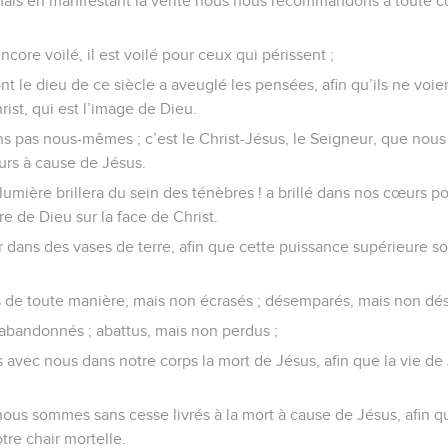
 Mais en manifestant la vérité nous nous recommandons à toute
ncore voilé, il est voilé pour ceux qui périssent ;
nt le dieu de ce siècle a aveuglé les pensées, afin qu’ils ne voie
ist, qui est l’image de Dieu.
 pas nous-mêmes ; c’est le Christ-Jésus, le Seigneur, que nous
urs à cause de Jésus.
 lumière brillera du sein des ténèbres ! a brillé dans nos cœurs po
e de Dieu sur la face de Christ.
 dans des vases de terre, afin que cette puissance supérieure soi
de toute manière, mais non écrasés ; désemparés, mais non dés
abandonnés ; abattus, mais non perdus ;
 avec nous dans notre corps la mort de Jésus, afin que la vie de
nous sommes sans cesse livrés à la mort à cause de Jésus, afin q
tre chair mortelle.