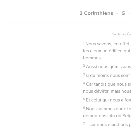
2 Corinthiens
5
Seuls les É
1
Nous savons, en effet,
les cieux un édifice qu
hommes.
2
Aussi nous gémissons d
3
si du moins nous somm
4
Car tandis que nous s
nous dévêtir, mais nous 
5
Et celui qui nous a fo
6
Nous sommes donc tou
demeurons loin du Sei
7
– car nous marchons pa