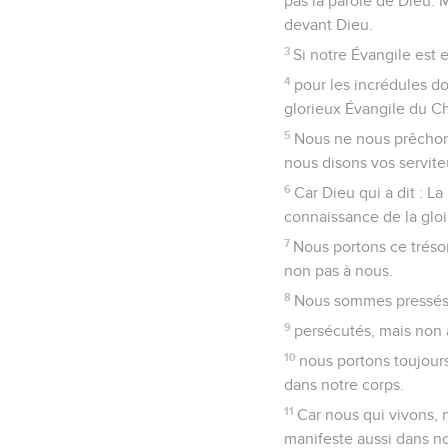
pas la parole de Dieu.
devant Dieu.
3
Si notre Évangile est e
4
pour les incrédules do
glorieux Évangile du Chr
5
Nous ne nous prêchons
nous disons vos servite
6
Car Dieu qui a dit : La
connaissance de la gloir
7
Nous portons ce trésor
non pas à nous.
8
Nous sommes pressés 
9
persécutés, mais non 
10
nous portons toujours
dans notre corps.
11
Car nous qui vivons, 
manifeste aussi dans no