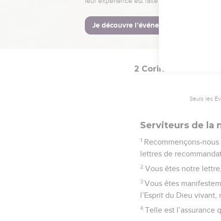
de la part de Dieu, dev
© Société biblique français
2 Corinthiens
3
Seuls les É
Serviteurs de la 
1
Recommençons-nous à
lettres de recommandat
2
Vous êtes notre lettr
3
Vous êtes manifestemen
l’Esprit du Dieu vivant,
4
Telle est l’assurance 