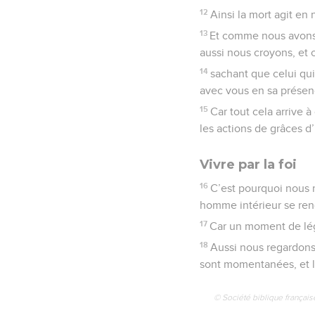
12
Ainsi la mort agit en 
13
Et comme nous avons le
aussi nous croyons, et 
14
sachant que celui qui
avec vous en sa présen
15
Car tout cela arrive à
les actions de grâces d
Vivre par la foi
16
C’est pourquoi nous 
homme intérieur se reno
17
Car un moment de légè
18
Aussi nous regardons, 
sont momentanées, et le
© Société biblique français