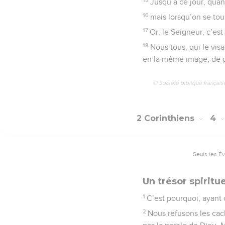
Jusqu’à ce jour, quand
16
mais lorsqu’on se tou
17
Or, le Seigneur, c’est l
18
Nous tous, qui le vi
en la même image, de gl
© Société biblique français
2 Corinthiens
4
Seuls les É
Un trésor spiritu
1
C’est pourquoi, ayant 
2
Nous refusons les cac