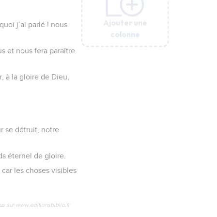
Ajouter une
Ajouter une
Ajouter une
Ajouter une
Ajouter une
Ajouter une
Ajouter une
uoi j’ai parlé ! nous
colonne
colonne
colonne
colonne
colonne
colonne
colonne
s et nous fera paraître
, à la gloire de Dieu,
se détruit, notre
s éternel de gloire.
 car les choses visibles
us sur www.editionsbiblio.fr