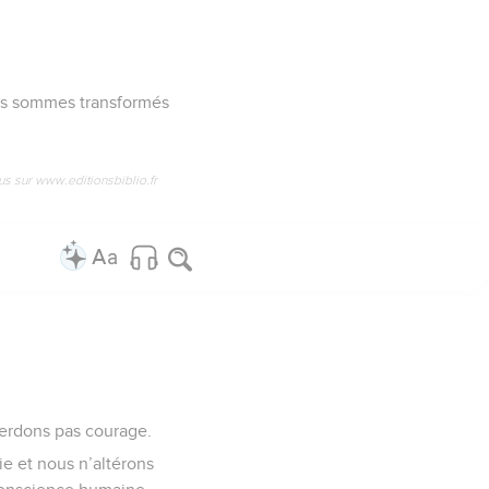
ous sommes transformés
us sur www.editionsbiblio.fr
 perdons pas courage.
e et nous n’altérons