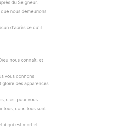
uprès du Seigneur.
it que nous demeurions
hacun d’après ce qu’il
Dieu nous connaît, et
us vous donnons
nt gloire des apparences
s, c’est pour vous.
ur tous, donc tous sont
lui qui est mort et