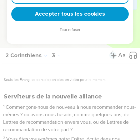
16
A ceux-ci, une odeur mortelle qui les tue ; et à ceux-là,
une odeur vivifiante qui les conduit à la vie. Mais qui est
Accepter tous les cookies
suffisant pour ces choses ?
17
Car nous ne falsifions pas la parole de Dieu, comme font
Tout refuser
plusieurs ; mais nous parlons de Christ avec sincérité,
comme de la part de Dieu, et devant Dieu.
2 Corinthiens
3
Seuls les Évangiles sont disponibles en vidéo pour le moment.
Serviteurs de la nouvelle alliance
1
Commençons-nous de nouveau à nous recommander nous-
mêmes ? ou avons-nous besoin, comme quelques-uns, de
Lettres de recommandation envers vous, ou de Lettres de
recommandation de votre part ?
2
Vous êtes vous-mêmes notre Epître, écrite dans nos