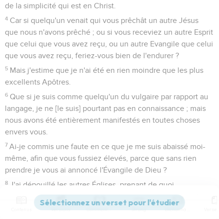
de la simplicité qui est en Christ.
4
Car si quelqu'un venait qui vous prêchât un autre Jésus
que nous n'avons prêché ; ou si vous receviez un autre Esprit
que celui que vous avez reçu, ou un autre Evangile que celui
que vous avez reçu, feriez-vous bien de l'endurer ?
5
Mais j'estime que je n'ai été en rien moindre que les plus
excellents Apôtres.
6
Que si je suis comme quelqu'un du vulgaire par rapport au
langage, je ne [le suis] pourtant pas en connaissance ; mais
nous avons été entièrement manifestés en toutes choses
envers vous.
7
Ai-je commis une faute en ce que je me suis abaissé moi-
même, afin que vous fussiez élevés, parce que sans rien
prendre je vous ai annoncé l'Évangile de Dieu ?
8
J'ai dépouillé les autres Églises, prenant de quoi
m'entretenir pour vous servir.
9
Contenus
Versions
Commentaires
Strong
Dictionnaire
Et lorsque j'étais avec vous, et que j'ai été en nécessité, je