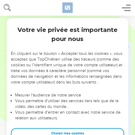
11
Afin que Satan n'ait pas le dessus sur nous : car nous
n'ignorons pas ses machinations.
Martin
Votre vie privée est importante
L'inquiétude de Paul à Troas
2 Corinthiens
2
pour nous
12
Au reste, étant venu à Troas pour l'Évangile de Christ,
quoique la porte m'y fût ouverte par le Seigneur,
En cliquant sur le bouton « Accepter tous les cookies », vous
13
Je n'ai pourtant point eu de relâche en mon esprit, parce
acceptez que TopChrétien utilise des traceurs (comme des
cookies ou l'identifiant unique de votre compte utilisateur) et
que je n'ai pas trouvé Tite mon frère ; mais ayant pris congé
traite vos données à caractère personnel (comme vos
d'eux, je m'en suis venu en Macédoine.
données de navigation et les informations renseignées dans
votre compte utilisateur) dans les buts suivants :
La victoire en Jésus-Christ
Mesurer l'audience de notre service
14
Or grâces [soient rendues] à Dieu, qui nous fait toujours
Vous permettre d'utiliser des services tiers tels que de la
triompher en Christ, et qui manifeste par nous l'odeur de sa
vidéo, des cartes du monde…
Vous permettre d'entrer en contact avec notre service de
connaissance en tous lieux.
relation aux utilisateurs.
15
Car nous sommes la bonne odeur de Christ [de la part de]
Dieu, en ceux qui sont sauvés, et en ceux qui périssent :
Choisir mes cookies