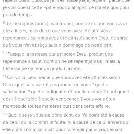
repens point, quoique je m'en fusse [déjà] repenti, parce que
je vois que si cette Epître vous a affligés, ce n'a été que pour
peu de temps.
9
Je me réjouis [donc] maintenant, non de ce que vous avez
été affligés, mais de ce que vous avez été attristés à
repentance ; car vous avez été attristés selon Dieu, de sorte
que vous n'avez reçu aucun dommage de notre part.
10
Puisque la tristesse qui est selon Dieu, produit une
repentance à salut, dont on ne se repent jamais ; mais la
tristesse de ce monde produit la mort.
11
Car voici, cela même que vous avez été attristés selon
Dieu, quel soin n'a-t-il pas produit en vous ? quelle
satisfaction ? quelle indignation ? quelle crainte ? quel grand
désir ? quel zèle ? quelle vengeance ? vous vous êtes
montrés de toutes manières purs dans cette affaire.
12
Quoi que je vous aie donc écrit, ce n'a point été à cause
de celui qui a commis la faute, ni à cause de celui envers qui
elle a été commise, mais pour faire voir parmi vous le soin