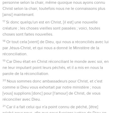
personne selon la chair, même quoique nous ayons connu
Christ selon la chair, toutefois nous ne le connaissons plus
[ainsi] maintenant.
17
Si donc quelqu'un est en Christ, [il est] une nouvelle
créature ; les choses vieilles sont passées ; voici, toutes
choses sont faites nouvelles.
18
Or tout cela [vient] de Dieu, qui nous a réconciliés avec lui
par Jésus-Christ, et qui nous a donné le Ministère de la
réconciliation.
19
Car Dieu était en Christ réconciliant le monde avec soi, en
ne leur imputant point leurs péchés, et il a mis en nous la
parole de la réconciliation.
20
Nous sommes donc ambassadeurs pour Christ, et c'est
comme si Dieu vous exhortait par notre ministère ; nous
[vous] supplions [donc] pour [l'amour] de Christ, de vous
réconcilier avec Dieu.
21
Car il a fait celui qui n'a point connu de péché, [être]
péché pour nous, afin que nous fussions justice de Dieu en