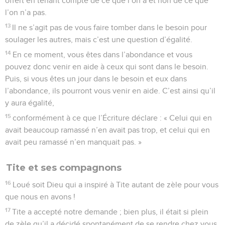
offert en tenant compte de ce que l’on a et non de ce que
l’on n’a pas.
13
Il ne s’agit pas de vous faire tomber dans le besoin pour
soulager les autres, mais c’est une question d’égalité.
14
En ce moment, vous êtes dans l’abondance et vous
pouvez donc venir en aide à ceux qui sont dans le besoin.
Puis, si vous êtes un jour dans le besoin et eux dans
l’abondance, ils pourront vous venir en aide. C’est ainsi qu’il
y aura égalité,
15
conformément à ce que l’Écriture déclare : « Celui qui en
avait beaucoup ramassé n’en avait pas trop, et celui qui en
avait peu ramassé n’en manquait pas. »
Tite et ses compagnons
16
Loué soit Dieu qui a inspiré à Tite autant de zèle pour vous
que nous en avons !
17
Tite a accepté notre demande ; bien plus, il était si plein
de zèle qu’il a décidé spontanément de se rendre chez vous.