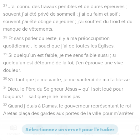
27
J’ai connu des travaux pénibles et de dures épreuves ;
souvent j’ai été privé de sommeil ; j’ai eu faim et soif ;
souvent j’ai été obligé de jeûner ; j’ai souffert du froid et du
manque de vêtements.
28
Et sans parler du reste, il y a ma préoccupation
quotidienne : le souci que j’ai de toutes les Églises.
29
Si quelqu’un est faible, je me sens faible aussi ; si
quelqu’un est détourné de la foi, j’en éprouve une vive
douleur.
30
S’il faut que je me vante, je me vanterai de ma faiblesse.
31
Dieu, le Père du Seigneur Jésus – qu’il soit loué pour
toujours ! – sait que je ne mens pas.
32
Quand j’étais à Damas, le gouverneur représentant le roi
Arétas plaça des gardes aux portes de la ville pour m’arrêter.
33
Mais, par une fenêtre de la muraille, on me descendit à
l’extérieur dans une corbeille, et c’est ainsi que je lui
Contenus
Versions
Commentaires
Strong
Dictionnaire
échappai.