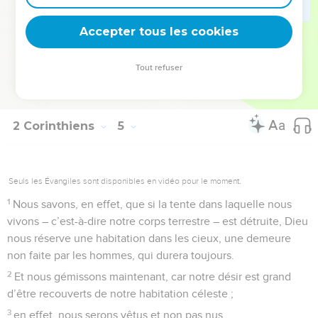
visible, mais sur ce qui est invisible. Ce qui est visible est
Accepter tous les cookies
provisoire, mais ce qui est invisible dure toujours.
© Société biblique française – Bibli’O, 1997, avec autorisation. Pour vous procurer
Tout refuser
une Bible imprimée, rendez-vous sur www.editionsbiblio.fr
2 Corinthiens
5
Seuls les Évangiles sont disponibles en vidéo pour le moment.
1
Nous savons, en effet, que si la tente dans laquelle nous
vivons – c’est-à-dire notre corps terrestre – est détruite, Dieu
nous réserve une habitation dans les cieux, une demeure
non faite par les hommes, qui durera toujours.
2
Et nous gémissons maintenant, car notre désir est grand
d’être recouverts de notre habitation céleste ;
3
en effet, nous serons vêtus et non pas nus.