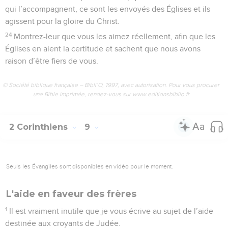
qui l’accompagnent, ce sont les envoyés des Églises et ils
agissent pour la gloire du Christ.
24
Montrez-leur que vous les aimez réellement, afin que les
Églises en aient la certitude et sachent que nous avons
raison d’être fiers de vous.
© Société biblique française – Bibli’O, 1997, avec autorisation. Pour vous procurer
une Bible imprimée, rendez-vous sur www.editionsbiblio.fr
2 Corinthiens
9
Seuls les Évangiles sont disponibles en vidéo pour le moment.
L'aide en faveur des frères
1
Il est vraiment inutile que je vous écrive au sujet de l’aide
destinée aux croyants de Judée.