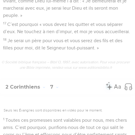
vivant, comme Dieu lui-même l’a dit : « Je demeurerai et je
marcherai avec eux, je serai leur Dieu et ils seront mon
peuple. »
17
C’est pourquoi « vous devez les quitter et vous séparer
d’eux. Ne touchez à rien d’impur, et moi je vous accueillerai.
18
Je serai un père pour vous et vous serez des fils et des
filles pour moi, dit le Seigneur tout-puissant. »
© Société biblique française – Bibli’O, 1997, avec autorisation. Pour vous procurer
une Bible imprimée, rendez-vous sur www.editionsbiblio.fr
2 Corinthiens
7
Seuls les Évangiles sont disponibles en vidéo pour le moment.
1
Toutes ces promesses sont valables pour nous, mes chers
amis. C’est pourquoi, purifions-nous de tout ce qui salit le
corps ou l’âme et efforçons-nous d’être parfaitement saints