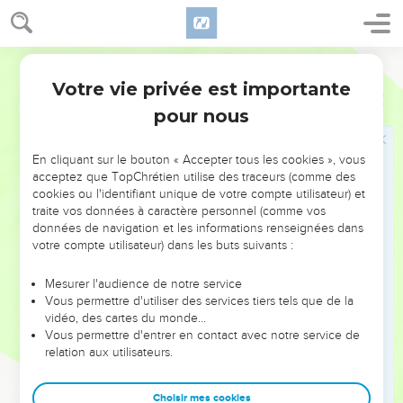
Nous aussi, dans le même esprit de foi, nous croyons et c’est
pourquoi nous parlons.
14
Nous savons en effet que Dieu, qui a ramené le Seigneur
Français Courant
Jésus de la mort à la vie, nous ramènera aussi à la vie avec
Votre vie privée est importante
2 Corinthiens
4
Jésus et nous fera paraître avec vous en sa présence.
pour nous
15
Tout ce que nous endurons, c’est pour vous ; de cette
façon, la grâce de Dieu atteint de plus en plus de personnes,
En cliquant sur le bouton « Accepter tous les cookies », vous
en augmentant ainsi le nombre de prières de reconnaissance
acceptez que TopChrétien utilise des traceurs (comme des
exprimées à la gloire de Dieu.
cookies ou l'identifiant unique de votre compte utilisateur) et
traite vos données à caractère personnel (comme vos
données de navigation et les informations renseignées dans
Vivre par la foi
votre compte utilisateur) dans les buts suivants :
16
C’est pourquoi nous ne perdons jamais courage. Même si
notre être physique se détruit peu à peu, notre être spirituel
Mesurer l'audience de notre service
Vous permettre d'utiliser des services tiers tels que de la
se renouvelle de jour en jour.
vidéo, des cartes du monde…
17
La détresse que nous éprouvons en ce moment est légère
Vous permettre d'entrer en contact avec notre service de
relation aux utilisateurs.
en comparaison de la gloire abondante et éternelle,
tellement plus importante, qu’elle nous prépare.
Choisir mes cookies
18
Car nous portons notre attention non pas sur ce qui est