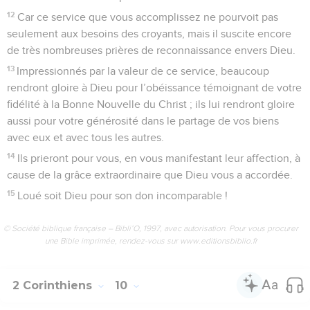
12
Car ce service que vous accomplissez ne pourvoit pas
seulement aux besoins des croyants, mais il suscite encore
de très nombreuses prières de reconnaissance envers Dieu.
13
Impressionnés par la valeur de ce service, beaucoup
rendront gloire à Dieu pour l’obéissance témoignant de votre
fidélité à la Bonne Nouvelle du Christ ; ils lui rendront gloire
aussi pour votre générosité dans le partage de vos biens
avec eux et avec tous les autres.
14
Ils prieront pour vous, en vous manifestant leur affection, à
cause de la grâce extraordinaire que Dieu vous a accordée.
15
Loué soit Dieu pour son don incomparable !
© Société biblique française – Bibli’O, 1997, avec autorisation. Pour vous procurer
une Bible imprimée, rendez-vous sur www.editionsbiblio.fr
2 Corinthiens
10