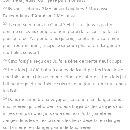
comme si j’étais fou – je le puis moi aussi.
22
Ils sont Hébreux ? Moi aussi. Israélites ? Moi aussi.
Descendants d’Abraham ? Moi aussi.
23
Ils sont serviteurs du Christ ? Eh bien – je vais parler
comme si j’avais complètement perdu la raison – je le suis
plus qu’eux. J’ai peiné plus qu’eux, j’ai été en prison bien
plus fréquemment, frappé beaucoup plus et en danger de
mort plus souvent.
24
Cinq fois j’ai reçu des Juifs la série de trente-neuf coups,
25
trois fois j’ai été battu à coups de fouet par les Romains et
une fois on m’a blessé en me jetant des pierres ; trois fois j’ai
fait naufrage et une fois je suis resté un jour et une nuit dans
les flots.
26
Dans mes nombreux voyages j’ai connu les dangers dus
aux rivières qui débordent ou aux brigands, les dangers dus
à mes compatriotes juifs ou à des non-Juifs, j’ai été en
danger dans les villes ou dans les lieux déserts, en danger
sur la mer et en danger parmi de faux frères.