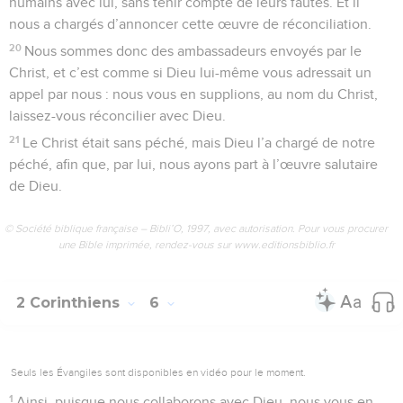
humains avec lui, sans tenir compte de leurs fautes. Et il
nous a chargés d’annoncer cette œuvre de réconciliation.
20
Nous sommes donc des ambassadeurs envoyés par le
Christ, et c’est comme si Dieu lui-même vous adressait un
appel par nous : nous vous en supplions, au nom du Christ,
laissez-vous réconcilier avec Dieu.
21
Le Christ était sans péché, mais Dieu l’a chargé de notre
péché, afin que, par lui, nous ayons part à l’œuvre salutaire
de Dieu.
© Société biblique française – Bibli’O, 1997, avec autorisation. Pour vous procurer
une Bible imprimée, rendez-vous sur www.editionsbiblio.fr
2 Corinthiens
6
Seuls les Évangiles sont disponibles en vidéo pour le moment.
1
Ainsi, puisque nous collaborons avec Dieu, nous vous en