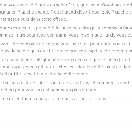
ue vous avez été attristés selon Dieu, quel soin n'a-t-il pas pro
ndignation ? quelle crainte ? quel grand désir ? quel zèle ? quell
manières purs dans cette affaire.
donc écrit, ce n'a point été à cause de celui qui a commis la faut
ommise, mais pour faire voir parmi vous le soin que j'ai de vous d
vons été consolés de ce que vous avez fait pour notre consolat
uis de la joie qu'a eu Tite, en ce que son esprit a été recréé pa
e chose je me suis glorifié de vous dans ce que je lui en [ai dit],
nous vous avons dit toutes choses selon la vérité, ainsi ce dont j
 dit] à Tite, s'est trouvé être la vérité même.
il se souvient de l'obéissance de vous tous, et comment vous l'
ffection pour vous en est beaucoup plus grande.
e ce qu'en toutes choses je me puis assurer de vous.