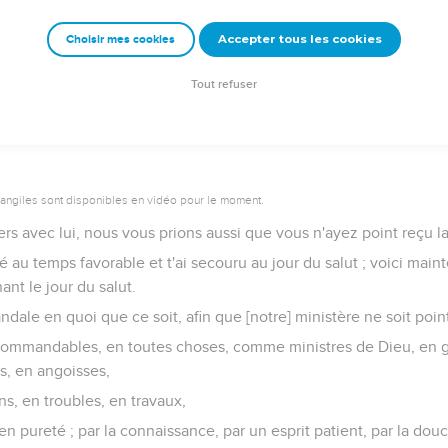
assadeurs pour Christ, et c'est comme si Dieu vous exhortait p
donc] pour [l'amour] de Christ, de vous réconcilier avec Dieu.
Accepter tous les cookies
Choisir mes cookies
ui n'a point connu de péché, [être] péché pour nous, afin que nous 
Tout refuser
vangiles sont disponibles en vidéo pour le moment.
ers avec lui, nous vous prions aussi que vous n'ayez point reçu l
aucé au temps favorable et t'ai secouru au jour du salut ; voici mai
ant le jour du salut.
ale en quoi que ce soit, afin que [notre] ministère ne soit poin
commandables, en toutes choses, comme ministres de Dieu, en g
és, en angoisses,
ns, en troubles, en travaux,
en pureté ; par la connaissance, par un esprit patient, par la douce