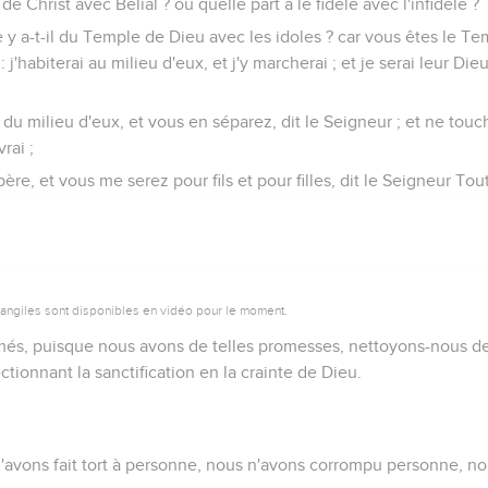
 de Christ avec Bélial ? ou quelle part a le fidèle avec l'infidèle ?
y a-t-il du Temple de Dieu avec les idoles ? car vous êtes le Te
 j'habiterai au milieu d'eux, et j'y marcherai ; et je serai leur Die
 du milieu d'eux, et vous en séparez, dit le Seigneur ; et ne to
rai ;
père, et vous me serez pour fils et pour filles, dit le Seigneur Tou
vangiles sont disponibles en vidéo pour le moment.
més, puisque nous avons de telles promesses, nettoyons-nous de 
ectionnant la sanctification en la crainte de Dieu.
avons fait tort à personne, nous n'avons corrompu personne, nou