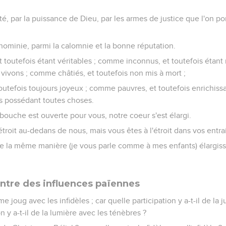
ité, par la puissance de Dieu, par les armes de justice que l'on por
gnominie, parmi la calomnie et la bonne réputation.
toutefois étant véritables ; comme inconnus, et toutefois étan
 vivons ; comme châtiés, et toutefois non mis à mort ;
outefois toujours joyeux ; comme pauvres, et toutefois enrichiss
ois possédant toutes choses.
 bouche est ouverte pour vous, notre coeur s'est élargi.
étroit au-dedans de nous, mais vous êtes à l'étroit dans vos entrai
de la même manière (je vous parle comme à mes enfants) élargiss
ntre des influences païennes
joug avec les infidèles ; car quelle participation y a-t-il de la ju
 y a-t-il de la lumière avec les ténèbres ?