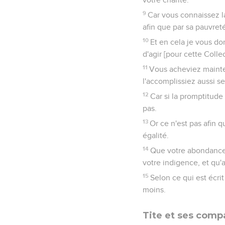
9
Car vous connaissez la
afin que par sa pauvret
10
Et en cela je vous d
d'agir [pour cette Coll
11
Vous acheviez mainten
l'accomplissiez aussi se
12
Car si la promptitude
pas.
13
Or ce n'est pas afin q
égalité.
14
Que votre abondance 
votre indigence, et qu'ain
15
Selon ce qui est écrit
moins.
Tite et ses com