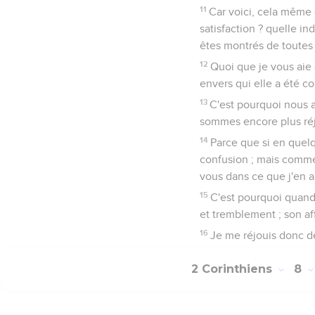
11
Car voici, cela même q
satisfaction ? quelle i
êtes montrés de toutes 
12
Quoi que je vous aie 
envers qui elle a été c
13
C'est pourquoi nous a
sommes encore plus réjo
14
Parce que si en quelqu
confusion ; mais comme 
vous dans ce que j'en ai
15
C'est pourquoi quand 
et tremblement ; son a
16
Je me réjouis donc d
2 Corinthiens
8