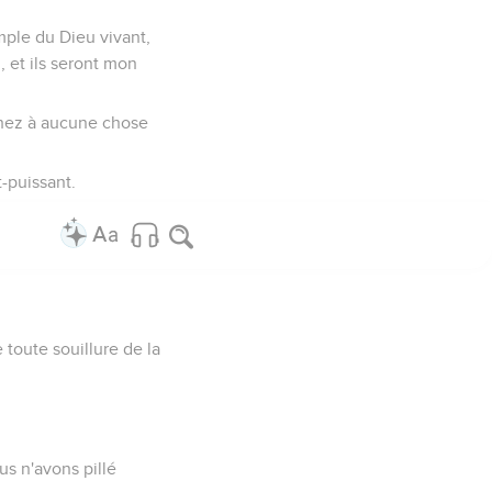
mple du Dieu vivant,
u, et ils seront mon
uchez à aucune chose
t-puissant.
toute souillure de la
s n'avons pillé