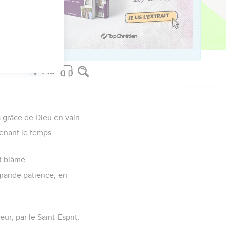
ar notre ministère ;
fussions justice de Dieu
a grâce de Dieu en vain.
ntenant le temps
t blâmé.
rande patience, en
ur, par le Saint-Esprit,