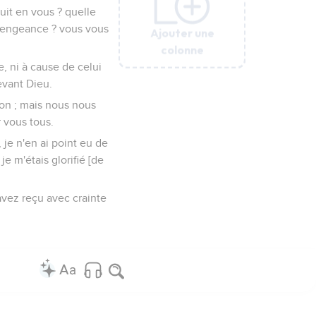
duit en vous ? quelle
e vengeance ? vous vous
Ajouter une
Ajouter une
Ajouter une
Ajouter une
Ajouter une
Ajouter une
Ajouter une
colonne
colonne
colonne
colonne
colonne
colonne
colonne
e, ni à cause de celui
evant Dieu.
ion ; mais nous nous
r vous tous.
 je n'en ai point eu de
e m'étais glorifié [de
avez reçu avec crainte