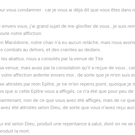
our vous condamner : car je vous ai déjà dit que vous êtes dans n
 envers vous, j'ai grand sujet de me glorifier de vous ; je suis re
oute notre affliction.
en Macédoine, notre chair n'a eu aucun relâche, mais nous avons 
es combats au dehors, et des craintes au dedans.
les abattus, nous a consolés par la venue de Tite.
a venue, mais aussi par la consolation qu'il a reçue de vous ; car
, votre affection ardente envers moi ; de sorte que je m'en suis 
ie attristés par mon Epître, je ne m'en repens point, quoique je m
is que si cette Epître vous a affligés, ce n'a été que pour peu de
maintenant, non de ce que vous avez été affligés, mais de ce que 
s avez été attristés selon Dieu, de sorte que vous n'avez reçu 
qui est selon Dieu, produit une repentance à salut, dont on ne se 
roduit la mort.