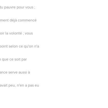
ndu pauvre pour vous ;
eulement déjà commencé
ir la volonté ; vous
point selon ce qu'on n'a
n que ce soit par
ance serve aussi à
 avait peu, n'en a pas eu