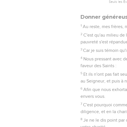
Seuls les É
Donner généreu
1
Au reste, mes frères, 
2
C'est qu'au milieu de 
pauvreté s'est répandue
3
Car je suis témoin qu'
4
Nous pressant avec de
faveur des Saints :
5
Et ils n'ont pas fait
au Seigneur, et puis à n
6
Afin que nous exhorta
envers vous.
7
C'est pourquoi comme 
diligence, et en la cha
8
Je ne le dis point pa
votre charité.