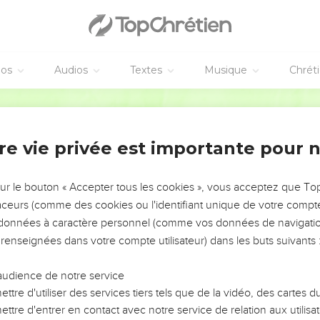
commandons pas de nouveau à vous, mais nous vous donnons occa
 ayez [de quoi répondre] à ceux qui se glorifient de l'apparence,
ons dans l'extase [nous sommes unis] à Dieu ; soit que nous soyo
s.
éos
Audios
Textes
Musique
Chrét
de Christ nous unit étroitement, tenant ceci pour certain, que si 
Martin
r tous, afin que ceux qui vivent, ne vivent point dorénavant pou
re vie privée est importante pour 
ssuscité pour eux.
 présent nous ne connaissons personne selon la chair, même qu
air, toutefois nous ne le connaissons plus [ainsi] maintenant.
sur le bouton « Accepter tous les cookies », vous acceptez que T
traceurs (comme des cookies ou l'identifiant unique de votre compte 
en Christ, [il est] une nouvelle créature ; les choses vieilles sont
s données à caractère personnel (comme vos données de navigatio
elles.
 renseignées dans votre compte utilisateur) dans les buts suivants 
e Dieu, qui nous a réconciliés avec lui par Jésus-Christ, et qui n
audience de notre service
ist réconciliant le monde avec soi, en ne leur imputant point leur
ttre d'utiliser des services tiers tels que de la vidéo, des cartes
onciliation.
ttre d'entrer en contact avec notre service de relation aux utilisat