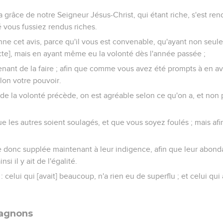
 grâce de notre Seigneur Jésus-Christ, qui étant riche, s'est re
é vous fussiez rendus riches.
onne cet avis, parce qu'il vous est convenable, qu'ayant non s
ecte], mais en ayant même eu la volonté dès l'année passée ;
ant de la faire ; afin que comme vous avez été prompts à en avo
lon votre pouvoir.
 de la volonté précède, on est agréable selon ce qu'on a, et non 
ue les autres soient soulagés, et que vous soyez foulés ; mais afi
donc supplée maintenant à leur indigence, afin que leur abond
si il y ait de l'égalité.
 : celui qui [avait] beaucoup, n'a rien eu de superflu ; et celui qui
pagnons