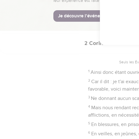
Nous sommes donc amb
nous [vous] supplions [
21
Car il a fait celui q
en lui.
2 Corinthiens
6
Seuls les É
1
Ainsi donc étant ouvri
2
Car il dit : je t'ai ex
favorable, voici mainten
3
Ne donnant aucun scand
4
Mais nous rendant re
afflictions, en nécessit
5
En blessures, en priso
6
En veilles, en jeûnes, 