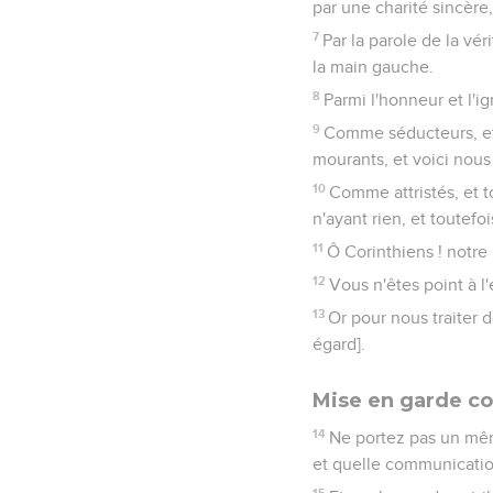
par une charité sincère,
7
Par la parole de la vér
la main gauche.
8
Parmi l'honneur et l'i
9
Comme séducteurs, et 
mourants, et voici nous
10
Comme attristés, et t
n'ayant rien, et toutef
11
Ô Corinthiens ! notre
12
Vous n'êtes point à l'
13
Or pour nous traiter 
égard].
Mise en garde co
14
Ne portez pas un même 
et quelle communication
15