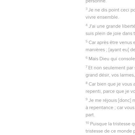
personne.
3
Je ne dis point ceci p
vivre ensemble.
4
J'ai une grande liberté
suis plein de joie dans t
5
Car après être venus 
manières ; [ayant eu] d
6
Mais Dieu qui console 
7
Et non seulement par s
grand désir, vos larmes
8
Car bien que je vous a
repenti, parce que je vo
9
Je me réjouis [donc] 
à repentance ; car vou
part.
10
Puisque la tristesse 
tristesse de ce monde p