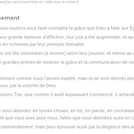
vangiles sont disponibles en vidéo pour le moment.
sement
nous voulons vous faire connaître la grâce que Dieu a faite aux 
leur grande épreuve d'affliction, leur joie a été augmentée, et q
 en richesses par leur prompte libéralité.
ils ont été volontaires [à donner] selon leur pouvoir, et même au 
 grandes prières de recevoir la grâce et la communication de ce
 seulement comme nous l'avions espéré, mais ils se sont donnés
ous, par la volonté de Dieu.
ssions Tite, que comme il avait auparavant commencé, il achevât
vous abondez en toutes choses, en foi, en parole, en connaissa
rité que vous avez pour nous, faites que vous abondiez aussi en c
r commandement, mais pour éprouver aussi par la diligence des au