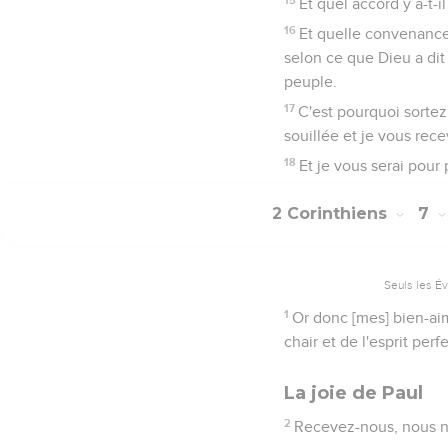
Et quel accord y a-t-il
16
Et quelle convenance 
selon ce que Dieu a dit :
peuple.
17
C'est pourquoi sortez
souillée et je vous recev
18
Et je vous serai pour 
2 Corinthiens
7
Seuls les É
1
Or donc [mes] bien-ai
chair et de l'esprit perf
La joie de Paul
2
Recevez-nous, nous n'