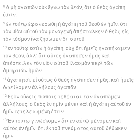
8
ὁ μὴ ἀγαπῶν οὐκ ἔγνω τὸν θεόν, ὅτι ὁ θεὸς ἀγάπη
ἐστίν.
9
ἐν τούτῳ ἐφανερώθη ἡ ἀγάπη τοῦ θεοῦ ἐν ἡμῖν, ὅτι
τὸν υἱὸν αὐτοῦ τὸν μονογενῆ ἀπέσταλκεν ὁ θεὸς εἰς
τὸν κόσμον ἵνα ζήσωμεν δι’ αὐτοῦ.
10
ἐν τούτῳ ἐστὶν ἡ ἀγάπη, οὐχ ὅτι ἡμεῖς ἠγαπήκαμεν
τὸν θεόν, ἀλλ’ ὅτι αὐτὸς ἠγάπησεν ἡμᾶς καὶ
ἀπέστειλεν τὸν υἱὸν αὐτοῦ ἱλασμὸν περὶ τῶν
ἁμαρτιῶν ἡμῶν.
11
ἀγαπητοί, εἰ οὕτως ὁ θεὸς ἠγάπησεν ἡμᾶς, καὶ ἡμεῖς
ὀφείλομεν ἀλλήλους ἀγαπᾶν.
12
θεὸν οὐδεὶς πώποτε τεθέαται· ἐὰν ἀγαπῶμεν
ἀλλήλους, ὁ θεὸς ἐν ἡμῖν μένει καὶ ἡ ἀγάπη αὐτοῦ ἐν
ἡμῖν τετελειωμένη ἐστιν.
13
Ἐν τούτῳ γινώσκομεν ὅτι ἐν αὐτῷ μένομεν καὶ
αὐτὸς ἐν ἡμῖν, ὅτι ἐκ τοῦ πνεύματος αὐτοῦ δέδωκεν
ἡμῖν.