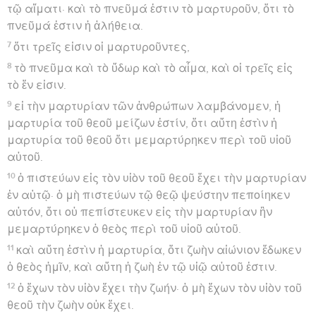
τῷ αἵματι· καὶ τὸ πνεῦμά ἐστιν τὸ μαρτυροῦν, ὅτι τὸ
πνεῦμά ἐστιν ἡ ἀλήθεια.
7
ὅτι τρεῖς εἰσιν οἱ μαρτυροῦντες,
8
τὸ πνεῦμα καὶ τὸ ὕδωρ καὶ τὸ αἷμα, καὶ οἱ τρεῖς εἰς
τὸ ἕν εἰσιν.
9
εἰ τὴν μαρτυρίαν τῶν ἀνθρώπων λαμβάνομεν, ἡ
μαρτυρία τοῦ θεοῦ μείζων ἐστίν, ὅτι αὕτη ἐστὶν ἡ
μαρτυρία τοῦ θεοῦ ὅτι μεμαρτύρηκεν περὶ τοῦ υἱοῦ
αὐτοῦ.
10
ὁ πιστεύων εἰς τὸν υἱὸν τοῦ θεοῦ ἔχει τὴν μαρτυρίαν
ἐν αὑτῷ· ὁ μὴ πιστεύων τῷ θεῷ ψεύστην πεποίηκεν
αὐτόν, ὅτι οὐ πεπίστευκεν εἰς τὴν μαρτυρίαν ἣν
μεμαρτύρηκεν ὁ θεὸς περὶ τοῦ υἱοῦ αὐτοῦ.
11
καὶ αὕτη ἐστὶν ἡ μαρτυρία, ὅτι ζωὴν αἰώνιον ἔδωκεν
ὁ θεὸς ἡμῖν, καὶ αὕτη ἡ ζωὴ ἐν τῷ υἱῷ αὐτοῦ ἐστιν.
12
ὁ ἔχων τὸν υἱὸν ἔχει τὴν ζωήν· ὁ μὴ ἔχων τὸν υἱὸν τοῦ
θεοῦ τὴν ζωὴν οὐκ ἔχει.