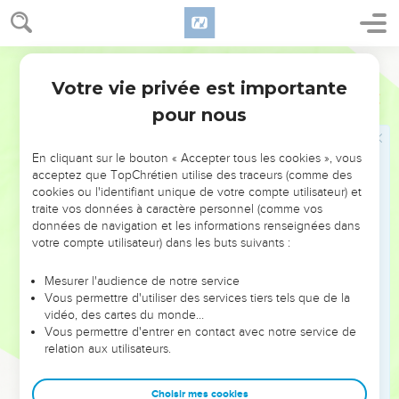
18
Τεκνία, μὴ ἀγαπῶμεν λόγῳ μηδὲ τῇ γλώσσῃ ἀλλὰ
ἐν ἔργῳ καὶ ἀληθείᾳ.
Hébreu / Grec - Texte original
L'assurance devant Dieu
Votre vie privée est importante
1 Jean
3
pour nous
19
ἐν τούτῳ γνωσόμεθα ὅτι ἐκ τῆς ἀληθείας ἐσμέν, καὶ
ἔμπροσθεν αὐτοῦ πείσομεν τὴν καρδίαν ἡμῶν
En cliquant sur le bouton « Accepter tous les cookies », vous
20
ὅτι ἐὰν καταγινώσκῃ ἡμῶν ἡ καρδία, ὅτι μείζων
acceptez que TopChrétien utilise des traceurs (comme des
ἐστὶν ὁ θεὸς τῆς καρδίας ἡμῶν καὶ γινώσκει πάντα.
cookies ou l'identifiant unique de votre compte utilisateur) et
traite vos données à caractère personnel (comme vos
21
ἀγαπητοί, ἐὰν ἡ καρδία μὴ καταγινώσκῃ ἡμῶν,
données de navigation et les informations renseignées dans
παρρησίαν ἔχομεν πρὸς τὸν θεόν,
votre compte utilisateur) dans les buts suivants :
22
καὶ ὃ ἐὰν αἰτῶμεν λαμβάνομεν ἀπ’ αὐτοῦ, ὅτι τὰς
ἐντολὰς αὐτοῦ τηροῦμεν καὶ τὰ ἀρεστὰ ἐνώπιον
Mesurer l'audience de notre service
Vous permettre d'utiliser des services tiers tels que de la
αὐτοῦ ποιοῦμεν.
vidéo, des cartes du monde…
23
καὶ αὕτη ἐστὶν ἡ ἐντολὴ αὐτοῦ, ἵνα πιστεύσωμεν τῷ
Vous permettre d'entrer en contact avec notre service de
relation aux utilisateurs.
ὀνόματι τοῦ υἱοῦ αὐτοῦ Ἰησοῦ Χριστοῦ καὶ ἀγαπῶμεν
ἀλλήλους, καθὼς ἔδωκεν ἐντολὴν ἡμῖν.
Choisir mes cookies
24
καὶ ὁ τηρῶν τὰς ἐντολὰς αὐτοῦ ἐν αὐτῷ μένει καὶ