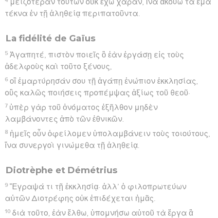
μειζοτέραν τούτων οὐκ ἔχω χαράν, ἵνα ἀκούω τὰ ἐμὰ
τέκνα ἐν τῇ ἀληθείᾳ περιπατοῦντα.
La fidélité de Gaïus
5
Ἀγαπητέ, πιστὸν ποιεῖς ὃ ἐὰν ἐργάσῃ εἰς τοὺς
ἀδελφοὺς καὶ τοῦτο ξένους,
6
οἳ ἐμαρτύρησάν σου τῇ ἀγάπῃ ἐνώπιον ἐκκλησίας,
οὓς καλῶς ποιήσεις προπέμψας ἀξίως τοῦ θεοῦ·
7
ὑπὲρ γὰρ τοῦ ὀνόματος ἐξῆλθον μηδὲν
λαμβάνοντες ἀπὸ τῶν ἐθνικῶν.
8
ἡμεῖς οὖν ὀφείλομεν ὑπολαμβάνειν τοὺς τοιούτους,
ἵνα συνεργοὶ γινώμεθα τῇ ἀληθείᾳ.
Diotrèphe et Démétrius
9
Ἔγραψά τι τῇ ἐκκλησίᾳ· ἀλλ’ ὁ φιλοπρωτεύων
αὐτῶν Διοτρέφης οὐκ ἐπιδέχεται ἡμᾶς.
10
διὰ τοῦτο, ἐὰν ἔλθω, ὑπομνήσω αὐτοῦ τὰ ἔργα ἃ