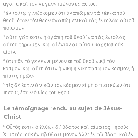
ἀγαπᾷ καὶ τὸν γεγεννημένον ἐξ αὐτοῦ.
2
ἐν τούτῳ γινώσκομεν ὅτι ἀγαπῶμεν τὰ τέκνα τοῦ
θεοῦ, ὅταν τὸν θεὸν ἀγαπῶμεν καὶ τὰς ἐντολὰς αὐτοῦ
ποιῶμεν·
3
αὕτη γάρ ἐστιν ἡ ἀγάπη τοῦ θεοῦ ἵνα τὰς ἐντολὰς
αὐτοῦ τηρῶμεν, καὶ αἱ ἐντολαὶ αὐτοῦ βαρεῖαι οὐκ
εἰσίν,
4
ὅτι πᾶν τὸ γεγεννημένον ἐκ τοῦ θεοῦ νικᾷ τὸν
κόσμον. καὶ αὕτη ἐστὶν ἡ νίκη ἡ νικήσασα τὸν κόσμον, ἡ
πίστις ἡμῶν·
5
τίς δέ ἐστιν ὁ νικῶν τὸν κόσμον εἰ μὴ ὁ πιστεύων ὅτι
Ἰησοῦς ἐστιν ὁ υἱὸς τοῦ θεοῦ;
Le témoignage rendu au sujet de Jésus-
Christ
6
Οὗτός ἐστιν ὁ ἐλθὼν δι’ ὕδατος καὶ αἵματος, Ἰησοῦς
Χριστός· οὐκ ἐν τῷ ὕδατι μόνον ἀλλ’ ἐν τῷ ὕδατι καὶ ἐν