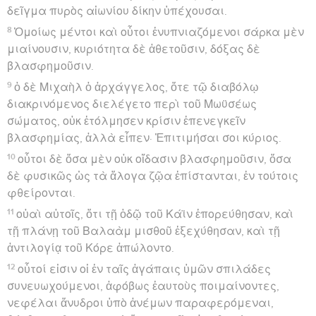
δεῖγμα πυρὸς αἰωνίου δίκην ὑπέχουσαι.
8
Ὁμοίως μέντοι καὶ οὗτοι ἐνυπνιαζόμενοι σάρκα μὲν
μιαίνουσιν, κυριότητα δὲ ἀθετοῦσιν, δόξας δὲ
βλασφημοῦσιν.
9
ὁ δὲ Μιχαὴλ ὁ ἀρχάγγελος, ὅτε τῷ διαβόλῳ
διακρινόμενος διελέγετο περὶ τοῦ Μωϋσέως
σώματος, οὐκ ἐτόλμησεν κρίσιν ἐπενεγκεῖν
βλασφημίας, ἀλλὰ εἶπεν· Ἐπιτιμήσαι σοι κύριος.
10
οὗτοι δὲ ὅσα μὲν οὐκ οἴδασιν βλασφημοῦσιν, ὅσα
δὲ φυσικῶς ὡς τὰ ἄλογα ζῷα ἐπίστανται, ἐν τούτοις
φθείρονται.
11
οὐαὶ αὐτοῖς, ὅτι τῇ ὁδῷ τοῦ Κάϊν ἐπορεύθησαν, καὶ
τῇ πλάνῃ τοῦ Βαλαὰμ μισθοῦ ἐξεχύθησαν, καὶ τῇ
ἀντιλογίᾳ τοῦ Κόρε ἀπώλοντο.
12
οὗτοί εἰσιν οἱ ἐν ταῖς ἀγάπαις ὑμῶν σπιλάδες
συνευωχούμενοι, ἀφόβως ἑαυτοὺς ποιμαίνοντες,
νεφέλαι ἄνυδροι ὑπὸ ἀνέμων παραφερόμεναι,