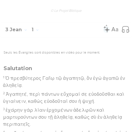
© Le Projet Biblique
3 Jean
1
Seuls les Évangiles sont disponibles en vidéo pour le moment.
Salutation
1
Ὁ πρεσβύτερος Γαΐῳ τῷ ἀγαπητῷ, ὃν ἐγὼ ἀγαπῶ ἐν
ἀληθείᾳ.
2
Ἀγαπητέ, περὶ πάντων εὔχομαί σε εὐοδοῦσθαι καὶ
ὑγιαίνειν, καθὼς εὐοδοῦταί σου ἡ ψυχή.
3
ἐχάρην γὰρ λίαν ἐρχομένων ἀδελφῶν καὶ
μαρτυρούντων σου τῇ ἀληθείᾳ, καθὼς σὺ ἐν ἀληθείᾳ
περιπατεῖς.
4