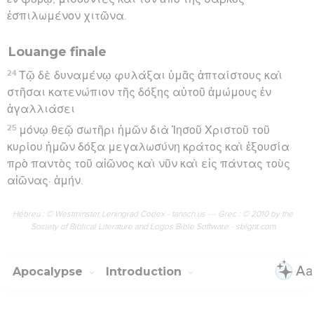
ἐσπιλωμένον χιτῶνα.
Louange finale
24
Τῷ δὲ δυναμένῳ φυλάξαι ὑμᾶς ἀπταίστους καὶ
στῆσαι κατενώπιον τῆς δόξης αὐτοῦ ἀμώμους ἐν
ἀγαλλιάσει
25
μόνῳ θεῷ σωτῆρι ἡμῶν διὰ Ἰησοῦ Χριστοῦ τοῦ
κυρίου ἡμῶν δόξα μεγαλωσύνη κράτος καὶ ἐξουσία
πρὸ παντὸς τοῦ αἰῶνος καὶ νῦν καὶ εἰς πάντας τοὺς
αἰῶνας· ἀμήν.
Hébreu : © Westminster Leningrad Codex - tanach.us --- Grec : © 2010 by the
Society of Biblical Literature and Logos Bible Software - sblgnt.com
Apocalypse
Introduction