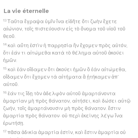
La vie éternelle
13
Ταῦτα ἔγραψα ὑμῖν ἵνα εἰδῆτε ὅτι ζωὴν ἔχετε
αἰώνιον, τοῖς πιστεύουσιν εἰς τὸ ὄνομα τοῦ υἱοῦ τοῦ
θεοῦ.
14
καὶ αὕτη ἐστὶν ἡ παρρησία ἣν ἔχομεν πρὸς αὐτόν,
ὅτι ἐάν τι αἰτώμεθα κατὰ τὸ θέλημα αὐτοῦ ἀκούει
ἡμῶν.
15
καὶ ἐὰν οἴδαμεν ὅτι ἀκούει ἡμῶν ὃ ἐὰν αἰτώμεθα,
οἴδαμεν ὅτι ἔχομεν τὰ αἰτήματα ἃ ᾐτήκαμεν ἀπ’
αὐτοῦ.
16
ἐάν τις ἴδῃ τὸν ἀδελφὸν αὐτοῦ ἁμαρτάνοντα
ἁμαρτίαν μὴ πρὸς θάνατον, αἰτήσει, καὶ δώσει αὐτῷ
ζωήν, τοῖς ἁμαρτάνουσιν μὴ πρὸς θάνατον. ἔστιν
ἁμαρτία πρὸς θάνατον· οὐ περὶ ἐκείνης λέγω ἵνα
ἐρωτήσῃ.
17
πᾶσα ἀδικία ἁμαρτία ἐστίν, καὶ ἔστιν ἁμαρτία οὐ