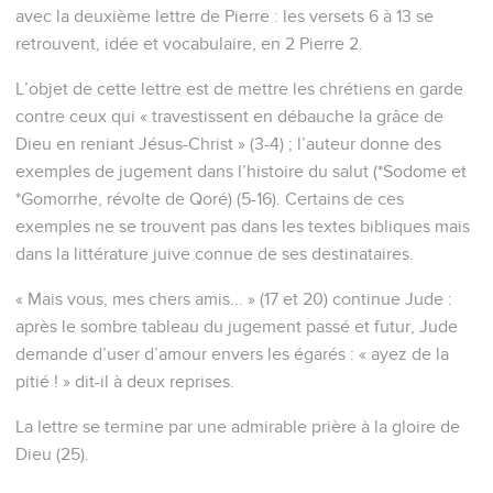
avec la deuxième lettre de Pierre : les versets 6 à 13 se
retrouvent, idée et vocabulaire, en 2 Pierre 2.
L’objet de cette lettre est de mettre les chrétiens en garde
contre ceux qui « travestissent en débauche la grâce de
Dieu en reniant Jésus-Christ » (3-4) ; l’auteur donne des
exemples de jugement dans l’histoire du salut (*Sodome et
*Gomorrhe, révolte de Qoré) (5-16). Certains de ces
exemples ne se trouvent pas dans les textes bibliques mais
dans la littérature juive connue de ses destinataires.
« Mais vous, mes chers amis... » (17 et 20) continue Jude :
après le sombre tableau du jugement passé et futur, Jude
demande d’user d’amour envers les égarés : « ayez de la
pitié ! » dit-il à deux reprises.
La lettre se termine par une admirable prière à la gloire de
Dieu (25).