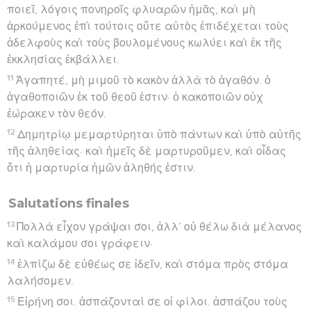
ποιεῖ, λόγοις πονηροῖς φλυαρῶν ἡμᾶς, καὶ μὴ
ἀρκούμενος ἐπὶ τούτοις οὔτε αὐτὸς ἐπιδέχεται τοὺς
ἀδελφοὺς καὶ τοὺς βουλομένους κωλύει καὶ ἐκ τῆς
ἐκκλησίας ἐκβάλλει.
11
Ἀγαπητέ, μὴ μιμοῦ τὸ κακὸν ἀλλὰ τὸ ἀγαθόν. ὁ
ἀγαθοποιῶν ἐκ τοῦ θεοῦ ἐστιν· ὁ κακοποιῶν οὐχ
ἑώρακεν τὸν θεόν.
12
Δημητρίῳ μεμαρτύρηται ὑπὸ πάντων καὶ ὑπὸ αὐτῆς
τῆς ἀληθείας· καὶ ἡμεῖς δὲ μαρτυροῦμεν, καὶ οἶδας
ὅτι ἡ μαρτυρία ἡμῶν ἀληθής ἐστιν.
Salutations finales
13
Πολλὰ εἶχον γράψαι σοι, ἀλλ’ οὐ θέλω διὰ μέλανος
καὶ καλάμου σοι γράφειν·
14
ἐλπίζω δὲ εὐθέως σε ἰδεῖν, καὶ στόμα πρὸς στόμα
λαλήσομεν.
15
Εἰρήνη σοι. ἀσπάζονταί σε οἱ φίλοι. ἀσπάζου τοὺς