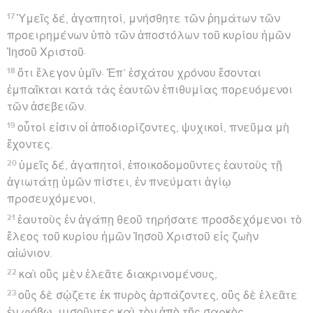
17
Ὑμεῖς δέ, ἀγαπητοί, μνήσθητε τῶν ῥημάτων τῶν
προειρημένων ὑπὸ τῶν ἀποστόλων τοῦ κυρίου ἡμῶν
Ἰησοῦ Χριστοῦ·
18
ὅτι ἔλεγον ὑμῖν· Ἐπ’ ἐσχάτου χρόνου ἔσονται
ἐμπαῖκται κατὰ τὰς ἑαυτῶν ἐπιθυμίας πορευόμενοι
τῶν ἀσεβειῶν.
19
οὗτοί εἰσιν οἱ ἀποδιορίζοντες, ψυχικοί, πνεῦμα μὴ
ἔχοντες.
20
ὑμεῖς δέ, ἀγαπητοί, ἐποικοδομοῦντες ἑαυτοὺς τῇ
ἁγιωτάτῃ ὑμῶν πίστει, ἐν πνεύματι ἁγίῳ
προσευχόμενοι,
21
ἑαυτοὺς ἐν ἀγάπῃ θεοῦ τηρήσατε προσδεχόμενοι τὸ
ἔλεος τοῦ κυρίου ἡμῶν Ἰησοῦ Χριστοῦ εἰς ζωὴν
αἰώνιον.
22
καὶ οὓς μὲν ἐλεᾶτε διακρινομένους,
23
οὓς δὲ σῴζετε ἐκ πυρὸς ἁρπάζοντες, οὓς δὲ ἐλεᾶτε
ἐν φόβῳ, μισοῦντες καὶ τὸν ἀπὸ τῆς σαρκὸς