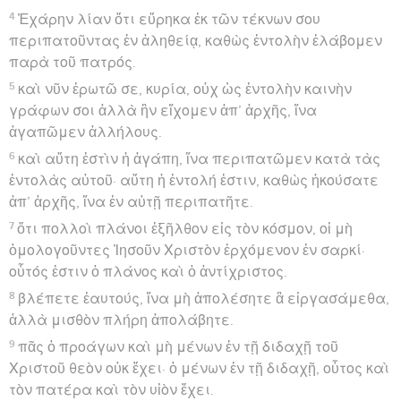
4
Ἐχάρην λίαν ὅτι εὕρηκα ἐκ τῶν τέκνων σου
περιπατοῦντας ἐν ἀληθείᾳ, καθὼς ἐντολὴν ἐλάβομεν
παρὰ τοῦ πατρός.
5
καὶ νῦν ἐρωτῶ σε, κυρία, οὐχ ὡς ἐντολὴν καινὴν
γράφων σοι ἀλλὰ ἣν εἴχομεν ἀπ’ ἀρχῆς, ἵνα
ἀγαπῶμεν ἀλλήλους.
6
καὶ αὕτη ἐστὶν ἡ ἀγάπη, ἵνα περιπατῶμεν κατὰ τὰς
ἐντολὰς αὐτοῦ· αὕτη ἡ ἐντολή ἐστιν, καθὼς ἠκούσατε
ἀπ’ ἀρχῆς, ἵνα ἐν αὐτῇ περιπατῆτε.
7
ὅτι πολλοὶ πλάνοι ἐξῆλθον εἰς τὸν κόσμον, οἱ μὴ
ὁμολογοῦντες Ἰησοῦν Χριστὸν ἐρχόμενον ἐν σαρκί·
οὗτός ἐστιν ὁ πλάνος καὶ ὁ ἀντίχριστος.
8
βλέπετε ἑαυτούς, ἵνα μὴ ἀπολέσητε ἃ εἰργασάμεθα,
ἀλλὰ μισθὸν πλήρη ἀπολάβητε.
9
πᾶς ὁ προάγων καὶ μὴ μένων ἐν τῇ διδαχῇ τοῦ
Χριστοῦ θεὸν οὐκ ἔχει· ὁ μένων ἐν τῇ διδαχῇ, οὗτος καὶ
τὸν πατέρα καὶ τὸν υἱὸν ἔχει.