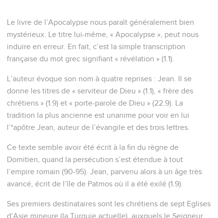
Le livre de l’Apocalypse nous paraît généralement bien
mystérieux. Le titre lui-même, « Apocalypse », peut nous
induire en erreur. En fait, c’est la simple transcription
française du mot grec signifiant « révélation » (1.1).
L’auteur évoque son nom à quatre reprises : Jean. Il se
donne les titres de « serviteur de Dieu » (1.1), « frère des
chrétiens » (1.9) et « porte-parole de Dieu » (22.9). La
tradition la plus ancienne est unanime pour voir en lui
l’*apôtre Jean, auteur de l’évangile et des trois lettres.
Ce texte semble avoir été écrit à la fin du règne de
Domitien, quand la persécution s’est étendue à tout
l’empire romain (90-95). Jean, parvenu alors à un âge très
avancé, écrit de l’île de Patmos où il a été exilé (1.9).
Ses premiers destinataires sont les chrétiens de sept Eglises
d’Asie mineure (la Turquie actuelle), auxquels le Seigneur