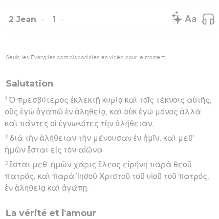
2 Jean
1
Seuls les Évangiles sont disponibles en vidéo pour le moment.
Salutation
1
Ὁ πρεσβύτερος ἐκλεκτῇ κυρίᾳ καὶ τοῖς τέκνοις αὐτῆς,
οὓς ἐγὼ ἀγαπῶ ἐν ἀληθείᾳ, καὶ οὐκ ἐγὼ μόνος ἀλλὰ
καὶ πάντες οἱ ἐγνωκότες τὴν ἀλήθειαν,
2
διὰ τὴν ἀλήθειαν τὴν μένουσαν ἐν ἡμῖν, καὶ μεθ’
ἡμῶν ἔσται εἰς τὸν αἰῶνα·
3
ἔσται μεθ’ ἡμῶν χάρις ἔλεος εἰρήνη παρὰ θεοῦ
πατρός, καὶ παρὰ Ἰησοῦ Χριστοῦ τοῦ υἱοῦ τοῦ πατρός,
ἐν ἀληθείᾳ καὶ ἀγάπῃ.
La vérité et l'amour