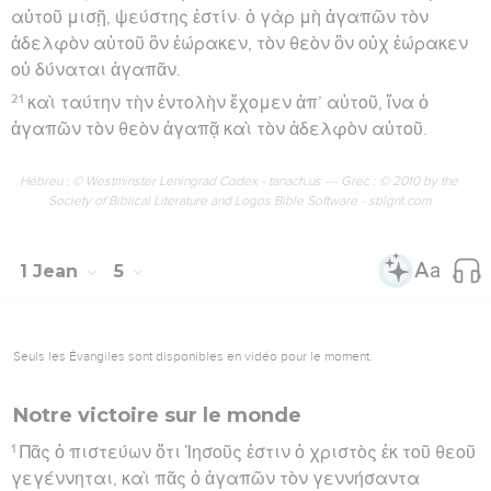
αὐτοῦ μισῇ, ψεύστης ἐστίν· ὁ γὰρ μὴ ἀγαπῶν τὸν
ἀδελφὸν αὐτοῦ ὃν ἑώρακεν, τὸν θεὸν ὃν οὐχ ἑώρακεν
οὐ δύναται ἀγαπᾶν.
21
καὶ ταύτην τὴν ἐντολὴν ἔχομεν ἀπ’ αὐτοῦ, ἵνα ὁ
ἀγαπῶν τὸν θεὸν ἀγαπᾷ καὶ τὸν ἀδελφὸν αὐτοῦ.
Hébreu : © Westminster Leningrad Codex - tanach.us --- Grec : © 2010 by the
Society of Biblical Literature and Logos Bible Software - sblgnt.com
1 Jean
5
Seuls les Évangiles sont disponibles en vidéo pour le moment.
Notre victoire sur le monde
1
Πᾶς ὁ πιστεύων ὅτι Ἰησοῦς ἐστιν ὁ χριστὸς ἐκ τοῦ θεοῦ
γεγέννηται, καὶ πᾶς ὁ ἀγαπῶν τὸν γεννήσαντα