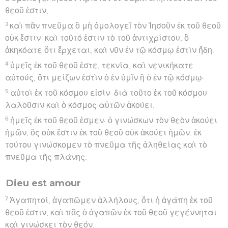
θεοῦ ἐστιν,
3
καὶ πᾶν πνεῦμα ὃ μὴ ὁμολογεῖ τὸν Ἰησοῦν ἐκ τοῦ θεοῦ
οὐκ ἔστιν· καὶ τοῦτό ἐστιν τὸ τοῦ ἀντιχρίστου, ὃ
ἀκηκόατε ὅτι ἔρχεται, καὶ νῦν ἐν τῷ κόσμῳ ἐστὶν ἤδη.
4
ὑμεῖς ἐκ τοῦ θεοῦ ἐστε, τεκνία, καὶ νενικήκατε
αὐτούς, ὅτι μείζων ἐστὶν ὁ ἐν ὑμῖν ἢ ὁ ἐν τῷ κόσμῳ·
5
αὐτοὶ ἐκ τοῦ κόσμου εἰσίν· διὰ τοῦτο ἐκ τοῦ κόσμου
λαλοῦσιν καὶ ὁ κόσμος αὐτῶν ἀκούει.
6
ἡμεῖς ἐκ τοῦ θεοῦ ἐσμεν· ὁ γινώσκων τὸν θεὸν ἀκούει
ἡμῶν, ὃς οὐκ ἔστιν ἐκ τοῦ θεοῦ οὐκ ἀκούει ἡμῶν. ἐκ
τούτου γινώσκομεν τὸ πνεῦμα τῆς ἀληθείας καὶ τὸ
πνεῦμα τῆς πλάνης.
Dieu est amour
7
Ἀγαπητοί, ἀγαπῶμεν ἀλλήλους, ὅτι ἡ ἀγάπη ἐκ τοῦ
θεοῦ ἐστιν, καὶ πᾶς ὁ ἀγαπῶν ἐκ τοῦ θεοῦ γεγέννηται
καὶ γινώσκει τὸν θεόν.