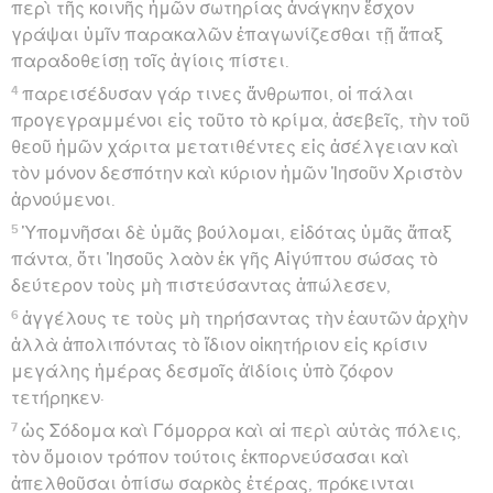
περὶ τῆς κοινῆς ἡμῶν σωτηρίας ἀνάγκην ἔσχον
γράψαι ὑμῖν παρακαλῶν ἐπαγωνίζεσθαι τῇ ἅπαξ
παραδοθείσῃ τοῖς ἁγίοις πίστει.
4
παρεισέδυσαν γάρ τινες ἄνθρωποι, οἱ πάλαι
προγεγραμμένοι εἰς τοῦτο τὸ κρίμα, ἀσεβεῖς, τὴν τοῦ
θεοῦ ἡμῶν χάριτα μετατιθέντες εἰς ἀσέλγειαν καὶ
τὸν μόνον δεσπότην καὶ κύριον ἡμῶν Ἰησοῦν Χριστὸν
ἀρνούμενοι.
5
Ὑπομνῆσαι δὲ ὑμᾶς βούλομαι, εἰδότας ὑμᾶς ἅπαξ
πάντα, ὅτι Ἰησοῦς λαὸν ἐκ γῆς Αἰγύπτου σώσας τὸ
δεύτερον τοὺς μὴ πιστεύσαντας ἀπώλεσεν,
6
ἀγγέλους τε τοὺς μὴ τηρήσαντας τὴν ἑαυτῶν ἀρχὴν
ἀλλὰ ἀπολιπόντας τὸ ἴδιον οἰκητήριον εἰς κρίσιν
μεγάλης ἡμέρας δεσμοῖς ἀϊδίοις ὑπὸ ζόφον
τετήρηκεν·
7
ὡς Σόδομα καὶ Γόμορρα καὶ αἱ περὶ αὐτὰς πόλεις,
τὸν ὅμοιον τρόπον τούτοις ἐκπορνεύσασαι καὶ
ἀπελθοῦσαι ὀπίσω σαρκὸς ἑτέρας, πρόκεινται