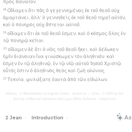
πρὸς θάνατον.
18
Οἴδαμεν ὅτι πᾶς ὁ γεγεννημένος ἐκ τοῦ θεοῦ οὐχ
ἁμαρτάνει, ἀλλ’ ὁ γεννηθεὶς ἐκ τοῦ θεοῦ τηρεῖ αὐτόν,
καὶ ὁ πονηρὸς οὐχ ἅπτεται αὐτοῦ.
19
οἴδαμεν ὅτι ἐκ τοῦ θεοῦ ἐσμεν, καὶ ὁ κόσμος ὅλος ἐν
τῷ πονηρῷ κεῖται.
20
οἴδαμεν δὲ ὅτι ὁ υἱὸς τοῦ θεοῦ ἥκει, καὶ δέδωκεν
ἡμῖν διάνοιαν ἵνα γινώσκωμεν τὸν ἀληθινόν· καὶ
ἐσμὲν ἐν τῷ ἀληθινῷ, ἐν τῷ υἱῷ αὐτοῦ Ἰησοῦ Χριστῷ.
οὗτός ἐστιν ὁ ἀληθινὸς θεὸς καὶ ζωὴ αἰώνιος.
21
Τεκνία, φυλάξατε ἑαυτὰ ἀπὸ τῶν εἰδώλων.
Hébreu : © Westminster Leningrad Codex - tanach.us --- Grec : © 2010 by the
Society of Biblical Literature and Logos Bible Software - sblgnt.com
2 Jean
Introduction