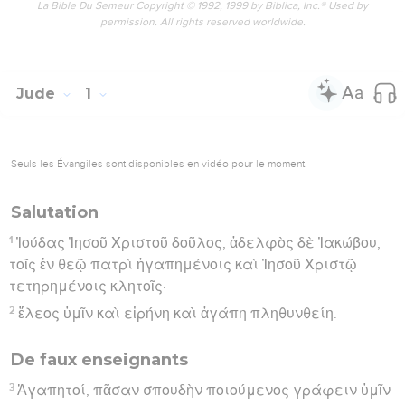
La Bible Du Semeur Copyright © 1992, 1999 by Biblica, Inc.® Used by
permission. All rights reserved worldwide.
Jude
1
Seuls les Évangiles sont disponibles en vidéo pour le moment.
Salutation
1
Ἰούδας Ἰησοῦ Χριστοῦ δοῦλος, ἀδελφὸς δὲ Ἰακώβου,
τοῖς ἐν θεῷ πατρὶ ἠγαπημένοις καὶ Ἰησοῦ Χριστῷ
τετηρημένοις κλητοῖς·
2
ἔλεος ὑμῖν καὶ εἰρήνη καὶ ἀγάπη πληθυνθείη.
De faux enseignants
3
Ἀγαπητοί, πᾶσαν σπουδὴν ποιούμενος γράφειν ὑμῖν