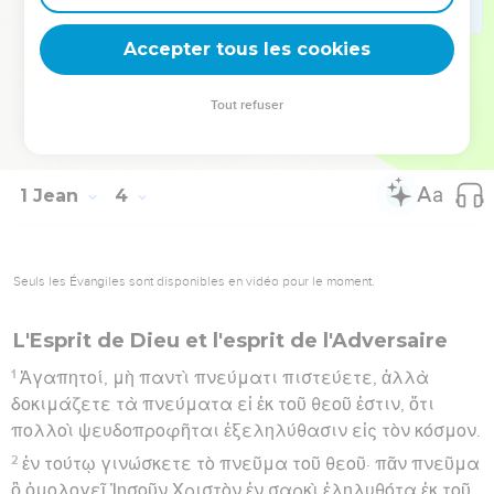
αὐτὸς ἐν αὐτῷ· καὶ ἐν τούτῳ γινώσκομεν ὅτι μένει ἐν
Accepter tous les cookies
ἡμῖν, ἐκ τοῦ πνεύματος οὗ ἡμῖν ἔδωκεν.
Hébreu : © Westminster Leningrad Codex - tanach.us --- Grec : © 2010 by the
Tout refuser
Society of Biblical Literature and Logos Bible Software - sblgnt.com
1 Jean
4
Seuls les Évangiles sont disponibles en vidéo pour le moment.
L'Esprit de Dieu et l'esprit de l'Adversaire
1
Ἀγαπητοί, μὴ παντὶ πνεύματι πιστεύετε, ἀλλὰ
δοκιμάζετε τὰ πνεύματα εἰ ἐκ τοῦ θεοῦ ἐστιν, ὅτι
πολλοὶ ψευδοπροφῆται ἐξεληλύθασιν εἰς τὸν κόσμον.
2
ἐν τούτῳ γινώσκετε τὸ πνεῦμα τοῦ θεοῦ· πᾶν πνεῦμα
ὃ ὁμολογεῖ Ἰησοῦν Χριστὸν ἐν σαρκὶ ἐληλυθότα ἐκ τοῦ