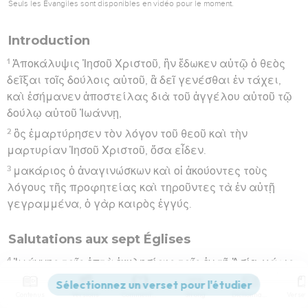
Seuls les Évangiles sont disponibles en vidéo pour le moment.
Introduction
1
Ἀποκάλυψις Ἰησοῦ Χριστοῦ, ἣν ἔδωκεν αὐτῷ ὁ θεὸς
δεῖξαι τοῖς δούλοις αὐτοῦ, ἃ δεῖ γενέσθαι ἐν τάχει,
καὶ ἐσήμανεν ἀποστείλας διὰ τοῦ ἀγγέλου αὐτοῦ τῷ
δούλῳ αὐτοῦ Ἰωάννῃ,
2
ὃς ἐμαρτύρησεν τὸν λόγον τοῦ θεοῦ καὶ τὴν
μαρτυρίαν Ἰησοῦ Χριστοῦ, ὅσα εἶδεν.
3
μακάριος ὁ ἀναγινώσκων καὶ οἱ ἀκούοντες τοὺς
λόγους τῆς προφητείας καὶ τηροῦντες τὰ ἐν αὐτῇ
γεγραμμένα, ὁ γὰρ καιρὸς ἐγγύς.
Salutations aux sept Églises
4
Ἰωάννης ταῖς ἑπτὰ ἐκκλησίαις ταῖς ἐν τῇ Ἀσίᾳ· χάρις
ὑμῖν καὶ εἰρήνη ἀπὸ ὁ ὢν καὶ ὁ ἦν καὶ ὁ ἐρχόμενος, καὶ
ἀπὸ τῶν ἑπτὰ πνευμάτων ἃ ἐνώπιον τοῦ θρόνου αὐτοῦ,
Contenus
Versions
Commentaires
Strong
Dictionnaire