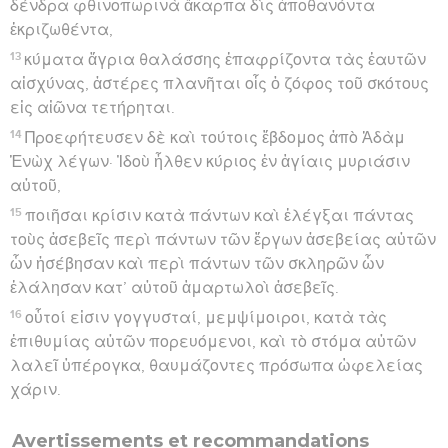
δένδρα φθινοπωρινὰ ἄκαρπα δὶς ἀποθανόντα
ἐκριζωθέντα,
13
κύματα ἄγρια θαλάσσης ἐπαφρίζοντα τὰς ἑαυτῶν
αἰσχύνας, ἀστέρες πλανῆται οἷς ὁ ζόφος τοῦ σκότους
εἰς αἰῶνα τετήρηται.
14
Προεφήτευσεν δὲ καὶ τούτοις ἕβδομος ἀπὸ Ἀδὰμ
Ἑνὼχ λέγων· Ἰδοὺ ἦλθεν κύριος ἐν ἁγίαις μυριάσιν
αὐτοῦ,
15
ποιῆσαι κρίσιν κατὰ πάντων καὶ ἐλέγξαι πάντας
τοὺς ἀσεβεῖς περὶ πάντων τῶν ἔργων ἀσεβείας αὐτῶν
ὧν ἠσέβησαν καὶ περὶ πάντων τῶν σκληρῶν ὧν
ἐλάλησαν κατ’ αὐτοῦ ἁμαρτωλοὶ ἀσεβεῖς.
16
οὗτοί εἰσιν γογγυσταί, μεμψίμοιροι, κατὰ τὰς
ἐπιθυμίας αὐτῶν πορευόμενοι, καὶ τὸ στόμα αὐτῶν
λαλεῖ ὑπέρογκα, θαυμάζοντες πρόσωπα ὠφελείας
χάριν.
Avertissements et recommandations