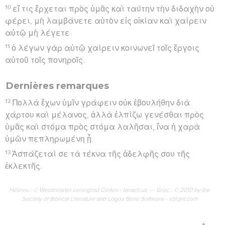
10
εἴ τις ἔρχεται πρὸς ὑμᾶς καὶ ταύτην τὴν διδαχὴν οὐ
φέρει, μὴ λαμβάνετε αὐτὸν εἰς οἰκίαν καὶ χαίρειν
αὐτῷ μὴ λέγετε·
11
ὁ λέγων γὰρ αὐτῷ χαίρειν κοινωνεῖ τοῖς ἔργοις
αὐτοῦ τοῖς πονηροῖς.
Dernières remarques
12
Πολλὰ ἔχων ὑμῖν γράφειν οὐκ ἐβουλήθην διὰ
χάρτου καὶ μέλανος, ἀλλὰ ἐλπίζω γενέσθαι πρὸς
ὑμᾶς καὶ στόμα πρὸς στόμα λαλῆσαι, ἵνα ἡ χαρὰ
ὑμῶν πεπληρωμένη ᾖ.
13
Ἀσπάζεταί σε τὰ τέκνα τῆς ἀδελφῆς σου τῆς
ἐκλεκτῆς.
Hébreu : © Westminster Leningrad Codex - tanach.us --- Grec : © 2010 by the
Society of Biblical Literature and Logos Bible Software - sblgnt.com