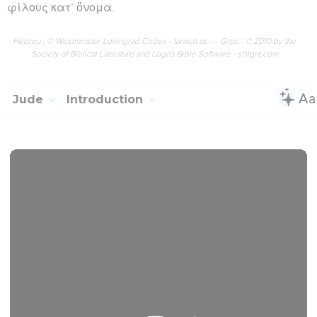
φίλους κατ’ ὄνομα.
Hébreu : © Westminster Leningrad Codex - tanach.us --- Grec : © 2010 by the
Society of Biblical Literature and Logos Bible Software - sblgnt.com
Jude
Introduction