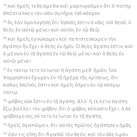
14
καὶ ἡμεῖς τεθεάμεθα καὶ μαρτυροῦμεν ὅτι ὁ πατὴρ
ἀπέσταλκεν τὸν υἱὸν σωτῆρα τοῦ κόσμου.
15
ὃς ἐὰν ὁμολογήσῃ ὅτι Ἰησοῦς ἐστιν ὁ υἱὸς τοῦ θεοῦ, ὁ
θεὸς ἐν αὐτῷ μένει καὶ αὐτὸς ἐν τῷ θεῷ.
16
καὶ ἡμεῖς ἐγνώκαμεν καὶ πεπιστεύκαμεν τὴν
ἀγάπην ἣν ἔχει ὁ θεὸς ἐν ἡμῖν. Ὁ θεὸς ἀγάπη ἐστίν, καὶ
ὁ μένων ἐν τῇ ἀγάπῃ ἐν τῷ θεῷ μένει καὶ ὁ θεὸς ἐν
αὐτῷ μένει.
17
ἐν τούτῳ τετελείωται ἡ ἀγάπη μεθ’ ἡμῶν, ἵνα
παρρησίαν ἔχωμεν ἐν τῇ ἡμέρᾳ τῆς κρίσεως, ὅτι
καθὼς ἐκεῖνός ἐστιν καὶ ἡμεῖς ἐσμεν ἐν τῷ κόσμῳ
τούτῳ.
18
φόβος οὐκ ἔστιν ἐν τῇ ἀγάπῃ, ἀλλ’ ἡ τελεία ἀγάπη
ἔξω βάλλει τὸν φόβον, ὅτι ὁ φόβος κόλασιν ἔχει, ὁ δὲ
φοβούμενος οὐ τετελείωται ἐν τῇ ἀγάπῃ.
19
ἡμεῖς ἀγαπῶμεν, ὅτι αὐτὸς πρῶτος ἠγάπησεν ἡμᾶς.
20
ἐάν τις εἴπῃ ὅτι Ἀγαπῶ τὸν θεόν, καὶ τὸν ἀδελφὸν