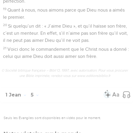
perfection.
19
Quant à nous, nous aimons parce que Dieu nous a aimés
le premier.
20
Si quelqu’un dit : « J’aime Dieu », et qu’il haïsse son frère,
c’est un menteur. En effet, s’il n’aime pas son frère qu’il voit,
il ne peut pas aimer Dieu qu’il ne voit pas.
21
Voici donc le commandement que le Christ nous a donné :
celui qui aime Dieu doit aussi aimer son frère.
© Société biblique française – Bibli’O, 1997, avec autorisation. Pour vous procurer
une Bible imprimée, rendez-vous sur www.editionsbiblio.fr
1 Jean
5
Seuls les Évangiles sont disponibles en vidéo pour le moment.