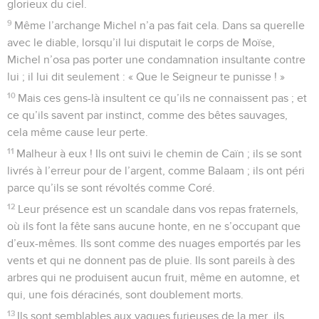
glorieux du ciel.
9
Même l’archange Michel n’a pas fait cela. Dans sa querelle
avec le diable, lorsqu’il lui disputait le corps de Moïse,
Michel n’osa pas porter une condamnation insultante contre
lui ; il lui dit seulement : « Que le Seigneur te punisse ! »
10
Mais ces gens-là insultent ce qu’ils ne connaissent pas ; et
ce qu’ils savent par instinct, comme des bêtes sauvages,
cela même cause leur perte.
11
Malheur à eux ! Ils ont suivi le chemin de Caïn ; ils se sont
livrés à l’erreur pour de l’argent, comme Balaam ; ils ont péri
parce qu’ils se sont révoltés comme Coré.
12
Leur présence est un scandale dans vos repas fraternels,
où ils font la fête sans aucune honte, en ne s’occupant que
d’eux-mêmes. Ils sont comme des nuages emportés par les
vents et qui ne donnent pas de pluie. Ils sont pareils à des
arbres qui ne produisent aucun fruit, même en automne, et
qui, une fois déracinés, sont doublement morts.
13
Ils sont semblables aux vagues furieuses de la mer, ils