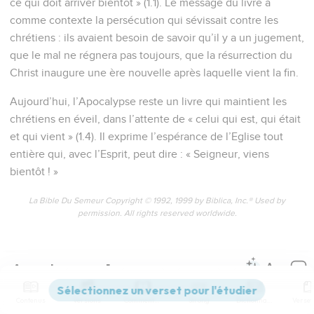
ce qui doit arriver bientôt » (1.1). Le message du livre a
comme contexte la persécution qui sévissait contre les
chrétiens : ils avaient besoin de savoir qu’il y a un jugement,
que le mal ne régnera pas toujours, que la résurrection du
Christ inaugure une ère nouvelle après laquelle vient la fin.
Aujourd’hui, l’Apocalypse reste un livre qui maintient les
chrétiens en éveil, dans l’attente de « celui qui est, qui était
et qui vient » (1.4). Il exprime l’espérance de l’Eglise tout
entière qui, avec l’Esprit, peut dire : « Seigneur, viens
bientôt ! »
La Bible Du Semeur Copyright © 1992, 1999 by Biblica, Inc.® Used by
permission. All rights reserved worldwide.
Apocalypse
1
Contenus
Versions
Commentaires
Strong
Dictionnaire