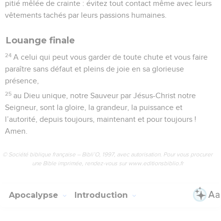
pitié mêlée de crainte : évitez tout contact même avec leurs
vêtements tachés par leurs passions humaines.
Louange finale
24
A celui qui peut vous garder de toute chute et vous faire
paraître sans défaut et pleins de joie en sa glorieuse
présence,
25
au Dieu unique, notre Sauveur par Jésus-Christ notre
Seigneur, sont la gloire, la grandeur, la puissance et
l’autorité, depuis toujours, maintenant et pour toujours !
Amen.
© Société biblique française – Bibli’O, 1997, avec autorisation. Pour vous procurer
une Bible imprimée, rendez-vous sur www.editionsbiblio.fr
Apocalypse
Introduction