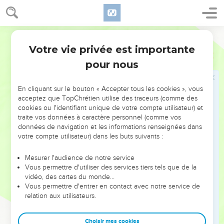
L'assurance devant Dieu
19
Voilà comment nous saurons que nous appartenons à la
Français Courant
vérité. Voilà comment notre cœur pourra se sentir rassuré
Votre vie privée est importante
1 Jean
3
devant Dieu.
pour nous
20
En effet, même si notre cœur nous condamne, nous
savons que Dieu est plus grand que notre cœur et qu’il
En cliquant sur le bouton « Accepter tous les cookies », vous
connaît tout.
acceptez que TopChrétien utilise des traceurs (comme des
21
Et si, mes chers amis, notre cœur ne nous condamne pas,
cookies ou l'identifiant unique de votre compte utilisateur) et
traite vos données à caractère personnel (comme vos
nous pouvons regarder à Dieu avec assurance.
données de navigation et les informations renseignées dans
22
Nous recevons de lui tout ce que nous demandons, parce
votre compte utilisateur) dans les buts suivants :
que nous obéissons à ses commandements et faisons ce qui
lui plaît.
Mesurer l'audience de notre service
Vous permettre d'utiliser des services tiers tels que de la
23
Voici ce qu’il nous commande : c’est que nous croyions au
vidéo, des cartes du monde…
nom de son Fils Jésus-Christ et que nous nous aimions les
Vous permettre d'entrer en contact avec notre service de
relation aux utilisateurs.
uns les autres, comme le Christ nous l’a ordonné.
24
Celui qui obéit aux commandements de Dieu demeure
Choisir mes cookies
uni à Dieu et Dieu est présent en lui. Voici comment nous