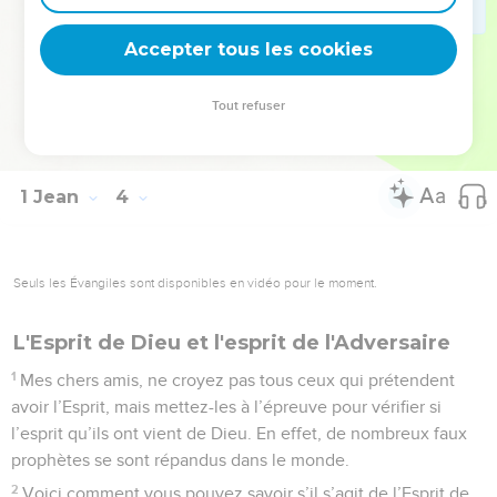
savons que Dieu demeure en nous : c’est grâce à l’Esprit
Accepter tous les cookies
Saint qu’il nous a donné.
© Société biblique française – Bibli’O, 1997, avec autorisation. Pour vous procurer
Tout refuser
une Bible imprimée, rendez-vous sur www.editionsbiblio.fr
1 Jean
4
Seuls les Évangiles sont disponibles en vidéo pour le moment.
L'Esprit de Dieu et l'esprit de l'Adversaire
1
Mes chers amis, ne croyez pas tous ceux qui prétendent
avoir l’Esprit, mais mettez-les à l’épreuve pour vérifier si
l’esprit qu’ils ont vient de Dieu. En effet, de nombreux faux
prophètes se sont répandus dans le monde.
2
Voici comment vous pouvez savoir s’il s’agit de l’Esprit de