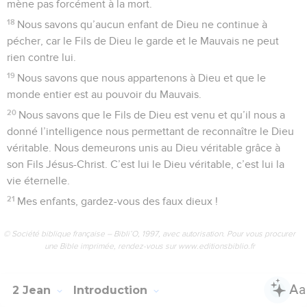
mène pas forcément à la mort.
18
Nous savons qu’aucun enfant de Dieu ne continue à
pécher, car le Fils de Dieu le garde et le Mauvais ne peut
rien contre lui.
19
Nous savons que nous appartenons à Dieu et que le
monde entier est au pouvoir du Mauvais.
20
Nous savons que le Fils de Dieu est venu et qu’il nous a
donné l’intelligence nous permettant de reconnaître le Dieu
véritable. Nous demeurons unis au Dieu véritable grâce à
son Fils Jésus-Christ. C’est lui le Dieu véritable, c’est lui la
vie éternelle.
21
Mes enfants, gardez-vous des faux dieux !
© Société biblique française – Bibli’O, 1997, avec autorisation. Pour vous procurer
une Bible imprimée, rendez-vous sur www.editionsbiblio.fr
2 Jean
Introduction