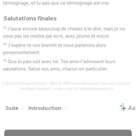
témoignage, et tu sais que ce témoignage est vrai.
Salutations finales
13
J’aurai encore beaucoup de choses à te dire, mais je ne
veux pas les mettre par écrit, avec plume et encre.
14
J’espère te voir bientôt et nous parlerons alors
personnellement.
15
Que la paix soit avec toi. Tes amis t’adressent leurs
salutations. Salue nos amis, chacun en particulier.
© Société biblique française – Bibli’O, 1997, avec autorisation. Pour vous procurer
une Bible imprimée, rendez-vous sur www.editionsbiblio.fr
Jude
Introduction