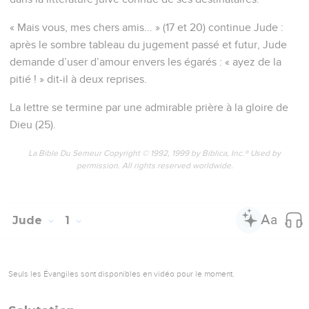
« Mais vous, mes chers amis... » (17 et 20) continue Jude :
après le sombre tableau du jugement passé et futur, Jude
demande d’user d’amour envers les égarés : « ayez de la
pitié ! » dit-il à deux reprises.
La lettre se termine par une admirable prière à la gloire de
Dieu (25).
La Bible Du Semeur Copyright © 1992, 1999 by Biblica, Inc.® Used by
permission. All rights reserved worldwide.
Jude
1
Seuls les Évangiles sont disponibles en vidéo pour le moment.