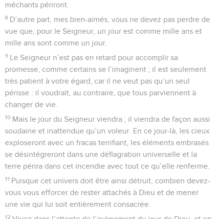
méchants périront.
8
D’autre part, mes bien-aimés, vous ne devez pas perdre de
vue que, pour le Seigneur, un jour est comme mille ans et
mille ans sont comme un jour.
9
Le Seigneur n’est pas en retard pour accomplir sa
promesse, comme certains se l’imaginent ; il est seulement
très patient à votre égard, car il ne veut pas qu’un seul
périsse : il voudrait, au contraire, que tous parviennent à
changer de vie.
10
Mais le jour du Seigneur viendra ; il viendra de façon aussi
soudaine et inattendue qu’un voleur. En ce jour-là, les cieux
exploseront avec un fracas terrifiant, les éléments embrasés
se désintégreront dans une déflagration universelle et la
terre périra dans cet incendie avec tout ce qu’elle renferme.
11
Puisque cet univers doit être ainsi détruit, combien devez-
vous vous efforcer de rester attachés à Dieu et de mener
une vie qui lui soit entièrement consacrée.
12
Vivez dans l’attente de l’avènement du jour de Dieu, et en