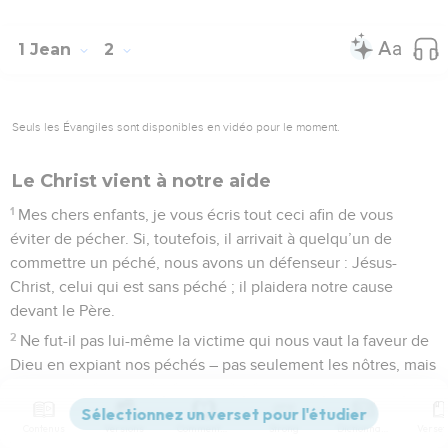
1 Jean
2
Seuls les Évangiles sont disponibles en vidéo pour le moment.
Le Christ vient à notre aide
1
Mes chers enfants, je vous écris tout ceci afin de vous
éviter de pécher. Si, toutefois, il arrivait à quelqu’un de
commettre un péché, nous avons un défenseur : Jésus-
Christ, celui qui est sans péché ; il plaidera notre cause
devant le Père.
2
Ne fut-il pas lui-même la victime qui nous vaut la faveur de
Dieu en expiant nos péchés – pas seulement les nôtres, mais
aussi ceux du monde entier ?
3
Nous saurons que nous l’avons réellement connu si nous
Contenus
Versions
Commentaires
Strong
Dictionnaire
conformons notre vie à ses commandements.