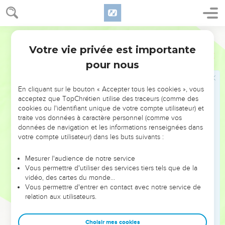
14
Si l’on vous insulte parce que vous portez le nom du
Christ, considérez-vous comme bienheureux, car alors,
Parole Vivante
l’Esprit de Dieu, gage de votre gloire future, repose sur vous.
Votre vie privée est importante
1 Pierre
4
15
Qu’aucun de vous n’ait à endurer une punition parce qu’il
pour nous
aurait tué, volé ou commis quelque autre méfait, ou encore
parce qu’il se serait mêlé des affaires d’autrui ;
En cliquant sur le bouton « Accepter tous les cookies », vous
16
mais si quelqu’un doit souffrir parce qu’il est chrétien, qu’il
acceptez que TopChrétien utilise des traceurs (comme des
n’en éprouve aucune honte ; au contraire, qu’il fasse
cookies ou l'identifiant unique de votre compte utilisateur) et
honneur à Dieu avec ce nom (de chrétien) et lui rende grâce
traite vos données à caractère personnel (comme vos
données de navigation et les informations renseignées dans
de pouvoir le porter.
votre compte utilisateur) dans les buts suivants :
17
Car le moment vient où Dieu jugera le monde. Or, il
commencera son jugement par sa propre maison. Et s’il
Mesurer l'audience de notre service
débute par nous, quel sera le sort de ceux qui refusent de
Vous permettre d'utiliser des services tiers tels que de la
vidéo, des cartes du monde…
croire à son Évangile ?
Vous permettre d'entrer en contact avec notre service de
18
Si, comme le dit l’Écriture : Le juste n’est sauvé qu’avec
relation aux utilisateurs.
peine, que vont devenir le méchant et le pécheur ?
19
Ainsi, que ceux qui souffrent parce qu’ils obéissent à la
Choisir mes cookies