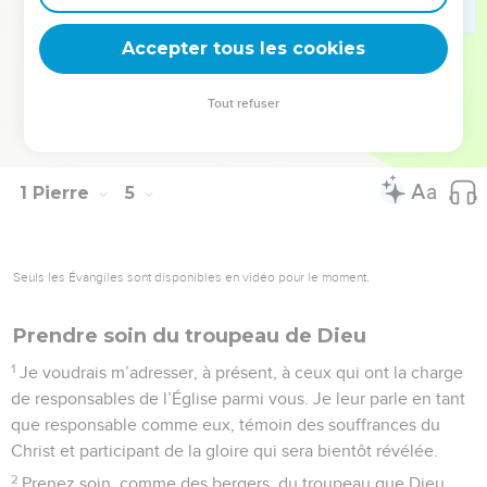
volonté de Dieu, se placent entièrement sous la garde du
Créateur. Il est fidèle à ses promesses : qu’ils lui fassent
Accepter tous les cookies
confiance et continuent à faire le bien.
Tout refuser
© 2013 - 2010 BLF Editions
1 Pierre
5
Seuls les Évangiles sont disponibles en vidéo pour le moment.
Prendre soin du troupeau de Dieu
1
Je voudrais m’adresser, à présent, à ceux qui ont la charge
de responsables de l’Église parmi vous. Je leur parle en tant
que responsable comme eux, témoin des souffrances du
Christ et participant de la gloire qui sera bientôt révélée.
2
Prenez soin, comme des bergers, du troupeau que Dieu