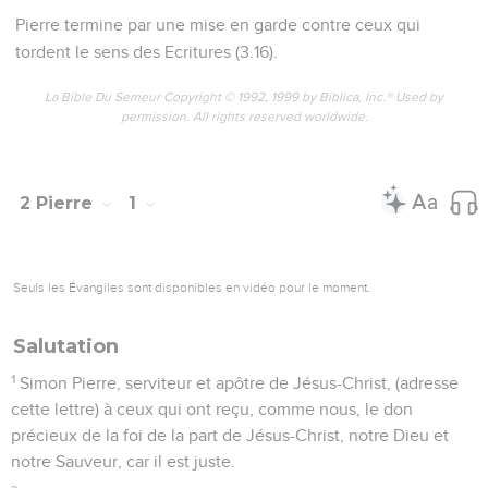
Pierre termine par une mise en garde contre ceux qui
tordent le sens des Ecritures (3.16).
La Bible Du Semeur Copyright © 1992, 1999 by Biblica, Inc.® Used by
permission. All rights reserved worldwide.
2 Pierre
1
Seuls les Évangiles sont disponibles en vidéo pour le moment.
Salutation
1
Simon Pierre, serviteur et apôtre de Jésus-Christ, (adresse
cette lettre) à ceux qui ont reçu, comme nous, le don
précieux de la foi de la part de Jésus-Christ, notre Dieu et
notre Sauveur, car il est juste.